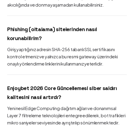
akıcılığında ve donma yaşamadan kullanabilirsiniz.
Phishing (oltalama) sitelerinden nasıl
korunabilirim?
Giriş yaptığınız adresin SHA-256 tabanlı SSL sertifikasını
kontrol etmeniz ve yalnızca bu resmi gateway üzerindeki
onaylı yönlendirme linklerini kullanmanız yeterlidir.
Enjoybet 2026 Core Güncellemesi siber saldırı
kalitesini nasıl artırdı?
Yeni nesil Edge Computing dağıtım ağları ve donanımsal
Layer 7 filtreleme teknolojileri entegre edilerek, bot trafikleri
mikro saniyeler seviyesinde ayrıştırılıp sönümlenmektedir.