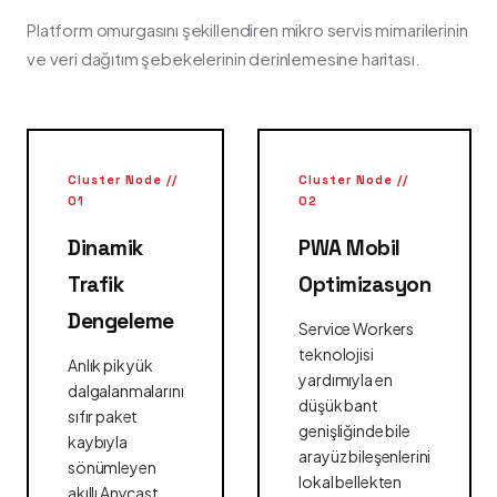
Platform omurgasını şekillendiren mikro servis mimarilerinin
ve veri dağıtım şebekelerinin derinlemesine haritası.
Cluster Node //
Cluster Node //
01
02
Dinamik
PWA Mobil
Trafik
Optimizasyon
Dengeleme
Service Workers
teknolojisi
Anlık pik yük
yardımıyla en
dalgalanmalarını
düşük bant
sıfır paket
genişliğinde bile
kaybıyla
arayüz bileşenlerini
sönümleyen
lokal bellekten
akıllı Anycast