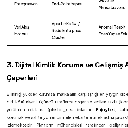
Güvenlik
Entegrasyon
End-Point Yapısı
Akreditasyonu
Apache Kafka /
Veri Akış
Anomali Tespit
Redis Enterprise
Motoru
Eden Yapay Zek
Cluster
3. Dijital Kimlik Koruma ve Gelişmiş
Çeperleri
Bilinirliği yüksek kurumsal markaların karşılaştığı en yaygın si
biri, kötü niyetli üçüncü taraflarca organize edilen taklit (kl
yürütülen oltalama (phishing) saldırılarıdır.
Enjoybet
, kulla
korumak ve sahte yönlendirmeleri ekarte etmek adına proaktif 
izlemektedir. Platform mühendisleri tarafından geliştiri