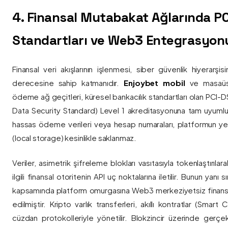
4. Finansal Mutabakat Ağlarında P
Standartları ve Web3 Entegrasyon
Finansal veri akışlarının işlenmesi, siber güvenlik hiyerarşi
derecesine sahip katmanıdır.
Enjoybet mobil
ve masaüstü
ödeme ağ geçitleri, küresel bankacılık standartları olan PCI-
Data Security Standard) Level 1 akreditasyonuna tam uyumlulukla
hassas ödeme verileri veya hesap numaraları, platformun ye
(local storage) kesinlikle saklanmaz.
Veriler, asimetrik şifreleme blokları vasıtasıyla tokenlaştırıl
ilgili finansal otoritenin API uç noktalarına iletilir. Bunun yanı
kapsamında platform omurgasına Web3 merkeziyetsiz finans
edilmiştir. Kripto varlık transferleri, akıllı kontratlar (Smar
cüzdan protokolleriyle yönetilir. Blokzincir üzerinde gerçe