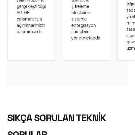
öğr
gerçekleştirdiği
şifreleme
taba
AR-GE
bloklarının
yazı
çalışmalarıyla
sisteme
mima
ağ mimarimizin
entegrasyon
tasa
baş mimarıdır.
süreçlerini
sibe
yönetmektedir.
güve
uzm
SIKÇA SORULAN TEKNIK
SORULAR