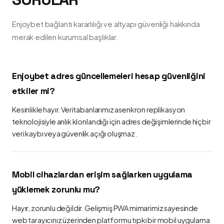
Enjoybet bağlantı kararlılığı ve altyapı güvenliği hakkında
merak edilen kurumsal başlıklar.
Enjoybet adres güncellemeleri hesap güvenliğini
etkiler mi?
Kesinlikle hayır. Veritabanlarımız asenkron replikasyon
teknolojisiyle anlık klonlandığı için adres değişimlerinde hiçbir
veri kaybı veya güvenlik açığı oluşmaz.
Mobil cihazlardan erişim sağlarken uygulama
yüklemek zorunlu mu?
Hayır, zorunlu değildir. Gelişmiş PWA mimarimiz sayesinde
web tarayıcınız üzerinden platformu tıpkı bir mobil uygulama