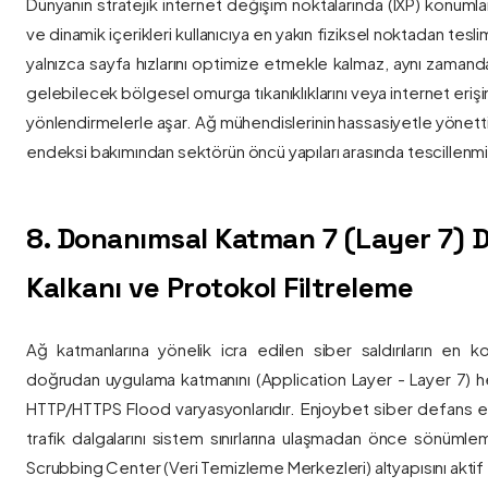
Dünyanın stratejik internet değişim noktalarında (IXP) konumlan
ve dinamik içerikleri kullanıcıya en yakın fiziksel noktadan tesl
yalnızca sayfa hızlarını optimize etmekle kalmaz, aynı zama
gelebilecek bölgesel omurga tıkanıklıklarını veya internet eriş
yönlendirmelerle aşar. Ağ mühendislerinin hassasiyetle yönettiği
endeksi bakımından sektörün öncü yapıları arasında tescillenmiş
8. Donanımsal Katman 7 (Layer 7)
Kalkanı ve Protokol Filtreleme
Ağ katmanlarına yönelik icra edilen siber saldırıların en ko
doğrudan uygulama katmanını (Application Layer - Layer 7) h
HTTP/HTTPS Flood varyasyonlarıdır. Enjoybet siber defans ekip
trafik dalgalarını sistem sınırlarına ulaşmadan önce sönüml
Scrubbing Center (Veri Temizleme Merkezleri) altyapısını aktif