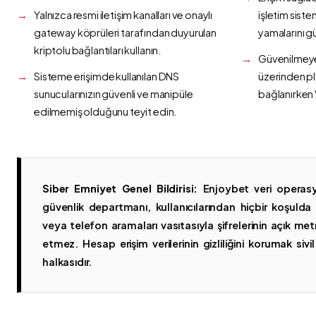
Yalnızca resmi iletişim kanalları ve onaylı
işletim siste
gateway köprüleri tarafından duyurulan
yamalarını g
kriptolu bağlantıları kullanın.
Güvenilmeyen
Sisteme erişimde kullanılan DNS
üzerinden p
sunucularınızın güvenli ve manipüle
bağlanırken 
edilmemiş olduğunu teyit edin.
Siber Emniyet Genel Bildirisi:
Enjoybet veri operasy
güvenlik departmanı, kullanıcılarından hiçbir koşuld
veya telefon aramaları vasıtasıyla şifrelerinin açık metn
etmez. Hesap erişim verilerinin gizliliğini korumak sivil 
halkasıdır.