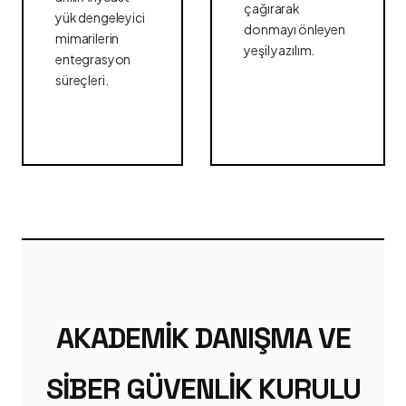
çağırarak
yük dengeleyici
donmayı önleyen
mimarilerin
yeşil yazılım.
entegrasyon
süreçleri.
AKADEMIK DANIŞMA VE
SIBER GÜVENLIK KURULU