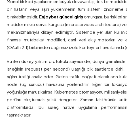
Monolitik kod yapılarının en büyük dezavantajı, tek bir modül
bir hatanın veya aşırı yüklenmenin tüm sistemi zincirleme 
bırakabilmesidir.
Enjoybet güncel giriş
omurgası, bu riskleri 
modüler mikro servis kurgusu (microservices architecture) 
mekanizmalarıyla dizayn edilmiştir. Sistemde yer alan kullanıcı
finansal mutabakat modülleri, canlı veri akış motorları ve k
(OAuth 2.1) birbirinden bağımsız izole konteyner havuzlarında (co
Bu ileri düzey yalıtım protokolü sayesinde, dünya genelinde a
isteğinin (request per second) ulaştığı pik saatlerde dahi, 
ağları trafiği analiz eder. Gelen trafik, coğrafi olarak son ku
node (uç sunucu) havuzuna yönlendirilir. Eğer bir lokasy
yoğunluğa maruz kalırsa, Kubernetes otomasyonu milisaniyeler
pod'ları oluşturarak yükü dengeler. Zaman faktörünün kriti
platformlarda, bu süreç native uygulama performansını
taşımaktadır.