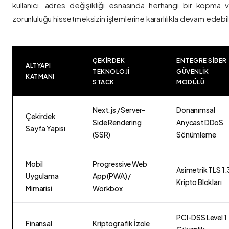
kullanıcı, adres değişikliği esnasında herhangi bir kopma
zorunluluğu hissetmeksizin işlemlerine kararlılıkla devam edebili
ÇEKIRDEK
ENTEGRE SIBER
ALTYAPI
TEKNOLOJI
GÜVENLIK
KATMANI
STACK
MODÜLÜ
Next.js / Server-
Donanımsal
Çekirdek
Side Rendering
Anycast DDoS
Sayfa Yapısı
(SSR)
Sönümleme
Mobil
Progressive Web
Asimetrik TLS 1.
Uygulama
App (PWA) /
Kripto Blokları
Mimarisi
Workbox
PCI-DSS Level 1
Finansal
Kriptografik İzole