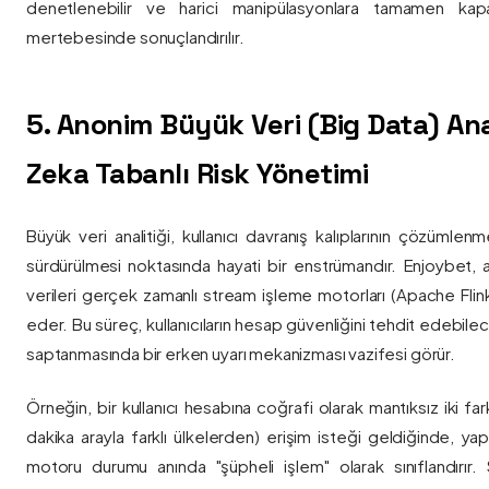
denetlenebilir ve harici manipülasyonlara tamamen kapa
mertebesinde sonuçlandırılır.
5. Anonim Büyük Veri (Big Data) Ana
Zeka Tabanlı Risk Yönetimi
Büyük veri analitiği, kullanıcı davranış kalıplarının çözümlenm
sürdürülmesi noktasında hayati bir enstrümandır. Enjoybet,
verileri gerçek zamanlı stream işleme motorları (Apache Flink /
eder. Bu süreç, kullanıcıların hesap güvenliğini tehdit edebile
saptanmasında bir erken uyarı mekanizması vazifesi görür.
Örneğin, bir kullanıcı hesabına coğrafi olarak mantıksız iki fa
dakika arayla farklı ülkelerden) erişim isteği geldiğinde, yap
motoru durumu anında "şüpheli işlem" olarak sınıflandırır. Si