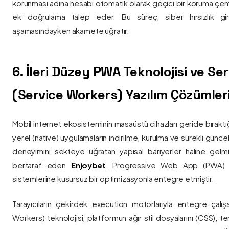
korunması adına hesabı otomatik olarak geçici bir koruma çemb
ek doğrulama talep eder. Bu süreç, siber hırsızlık gir
aşamasındayken akamete uğratır.
6. İleri Düzey PWA Teknolojisi ve Serv
(Service Workers) Yazılım Çözümler
Mobil internet ekosisteminin masaüstü cihazları geride bırak
yerel (native) uygulamaların indirilme, kurulma ve sürekli günce
deneyimini sekteye uğratan yapısal bariyerler haline gelm
bertaraf eden
Enjoybet
, Progressive Web App (PWA) mim
sistemlerine kusursuz bir optimizasyonla entegre etmiştir.
Tarayıcıların çekirdek execution motorlarıyla entegre çalışa
Workers) teknolojisi, platformun ağır stil dosyalarını (CSS), t