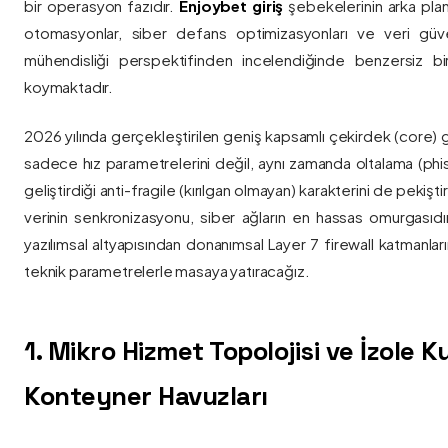
bir operasyon fazıdır.
Enjoybet giriş
şebekelerinin arka pla
otomasyonlar, siber defans optimizasyonları ve veri güvenl
mühendisliği perspektifinden incelendiğinde benzersiz bi
koymaktadır.
2026 yılında gerçekleştirilen geniş kapsamlı çekirdek (core) 
sadece hız parametrelerini değil, aynı zamanda oltalama (phis
geliştirdiği anti-fragile (kırılgan olmayan) karakterini de pekişti
verinin senkronizasyonu, siber ağların en hassas omurgasıdı
yazılımsal altyapısından donanımsal Layer 7 firewall katmanla
teknik parametrelerle masaya yatıracağız.
1. Mikro Hizmet Topolojisi ve İzole 
Konteyner Havuzları