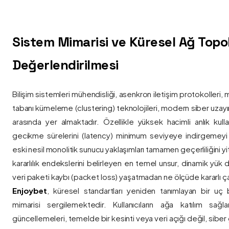
Sistem Mimarisi ve Küresel Ağ Topolo
Değerlendirilmesi
Bilişim sistemleri mühendisliği, asenkron iletişim protokolleri, 
tabanı kümeleme (clustering) teknolojileri, modern siber uzay
arasında yer almaktadır. Özellikle yüksek hacimli anlık kulla
gecikme sürelerini (latency) minimum seviyeye indirgemey
eski nesil monolitik sunucu yaklaşımları tamamen geçerliliğini yitir
kararlılık endekslerini belirleyen en temel unsur, dinamik yük
veri paketi kaybı (packet loss) yaşatmadan ne ölçüde kararlı ça
Enjoybet
, küresel standartları yeniden tanımlayan bir uç
mimarisi sergilemektedir. Kullanıcıların ağa katılım sağla
güncellemeleri, temelde bir kesinti veya veri açığı değil, siber 