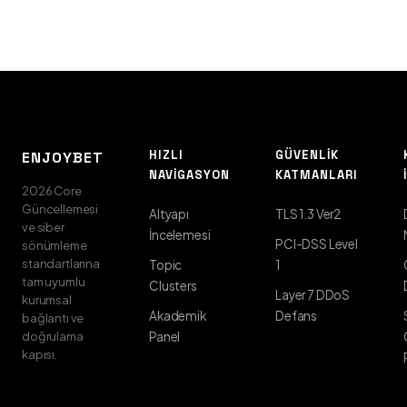
HIZLI
GÜVENLIK
ENJOYBET
NAVIGASYON
KATMANLARI
2026 Core
Güncellemesi
Altyapı
TLS 1.3 Ver2
ve siber
İncelemesi
PCI-DSS Level
sönümleme
standartlarına
Topic
1
tam uyumlu
Clusters
Layer 7 DDoS
kurumsal
Akademik
Defans
bağlantı ve
doğrulama
Panel
kapısı.