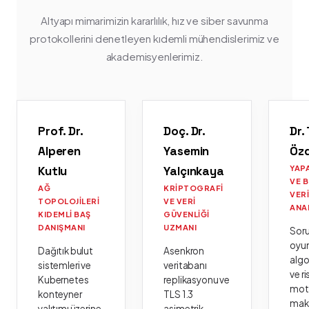
Altyapı mimarimizin kararlılık, hız ve siber savunma
protokollerini denetleyen kıdemli mühendislerimiz ve
akademisyenlerimiz.
Prof. Dr.
Doç. Dr.
Dr.
Alperen
Yasemin
Öz
Kutlu
Yalçınkaya
YAP
VE 
AĞ
KRIPTOGRAFI
VER
TOPOLOJILERI
VE VERI
ANA
KIDEMLI BAŞ
GÜVENLIĞI
DANIŞMANI
UZMANI
Sor
oyu
Dağıtık bulut
Asenkron
algo
sistemleri ve
veritabanı
ve ri
Kubernetes
replikasyonu ve
moto
konteyner
TLS 1.3
mak
yalıtımı üzerine
asimetrik