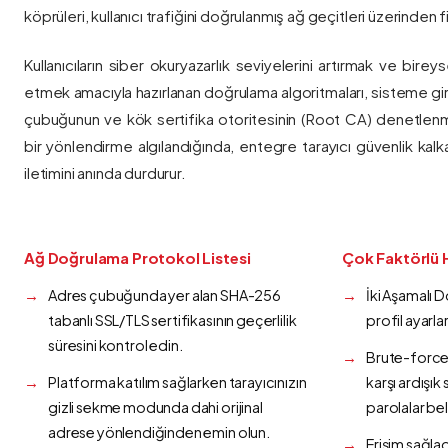
köprüleri, kullanıcı trafiğini doğrulanmış ağ geçitleri üzerinden fi
Kullanıcıların siber okuryazarlık seviyelerini artırmak ve bireys
etmek amacıyla hazırlanan doğrulama algoritmaları, sisteme gir
çubuğunun ve kök sertifika otoritesinin (Root CA) denetlenmes
bir yönlendirme algılandığında, entegre tarayıcı güvenlik kalk
iletimini anında durdurur.
Ağ Doğrulama Protokol Listesi
Çok Faktörlü 
Adres çubuğunda yer alan SHA-256
İki Aşamalı 
tabanlı SSL/TLS sertifikasının geçerlilik
profil ayarla
süresini kontrol edin.
Brute-force 
Platforma katılım sağlarken tarayıcınızın
karşı ardışı
gizli sekme modunda dahi orijinal
parolalar bel
adrese yönlendiğinden emin olun.
Erişim sağlad