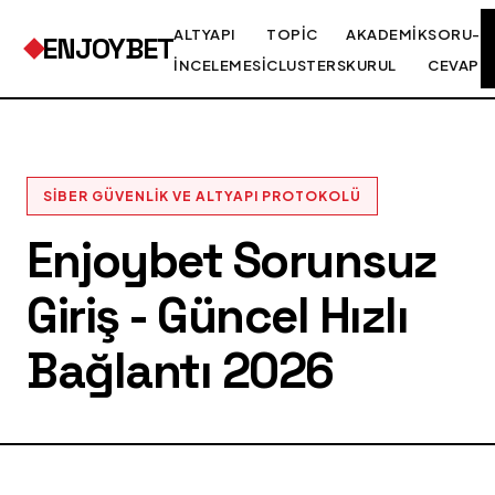
ALTYAPI
TOPIC
AKADEMIK
SORU-
ENJOYBET
İNCELEMESI
CLUSTERS
KURUL
CEVAP
SIBER GÜVENLIK VE ALTYAPI PROTOKOLÜ
Enjoybet Sorunsuz
Giriş - Güncel Hızlı
Bağlantı 2026