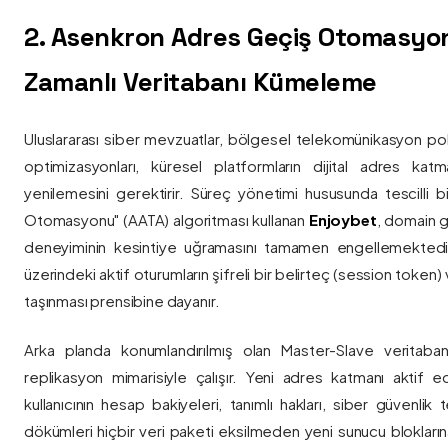
2. Asenkron Adres Geçiş Otomasyo
Zamanlı Veritabanı Kümeleme
Uluslararası siber mevzuatlar, bölgesel telekomünikasyon poli
optimizasyonları, küresel platformların dijital adres katmanl
yenilemesini gerektirir. Süreç yönetimi hususunda tescilli
Otomasyonu" (AATA) algoritması kullanan
Enjoybet
, domain g
deneyiminin kesintiye uğramasını tamamen engellemekted
üzerindeki aktif oturumların şifreli bir belirteç (session token)
taşınması prensibine dayanır.
Arka planda konumlandırılmış olan Master-Slave veritaban
replikasyon mimarisiyle çalışır. Yeni adres katmanı aktif edi
kullanıcının hesap bakiyeleri, tanımlı hakları, siber güvenlik
dökümleri hiçbir veri paketi eksilmeden yeni sunucu blokların