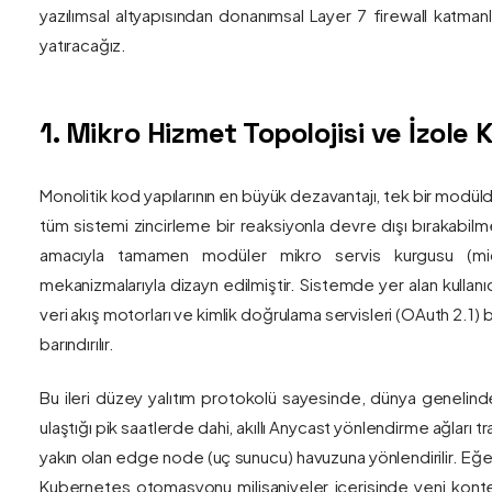
yazılımsal altyapısından donanımsal Layer 7 firewall katma
yatıracağız.
1. Mikro Hizmet Topolojisi ve İzol
Monolitik kod yapılarının en büyük dezavantajı, tek bir modül
tüm sistemi zincirleme bir reaksiyonla devre dışı bırakabilm
amacıyla tamamen modüler mikro servis kurgusu (mic
mekanizmalarıyla dizayn edilmiştir. Sistemde yer alan kullanıc
veri akış motorları ve kimlik doğrulama servisleri (OAuth 2.1)
barındırılır.
Bu ileri düzey yalıtım protokolü sayesinde, dünya genelind
ulaştığı pik saatlerde dahi, akıllı Anycast yönlendirme ağları tr
yakın olan edge node (uç sunucu) havuzuna yönlendirilir. Eğe
Kubernetes otomasyonu milisaniyeler içerisinde yeni kont