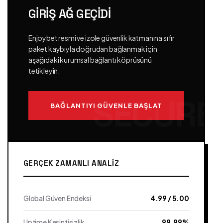
GIRIŞ AĞ GEÇIDI
Enjoybet resmi ve izole güvenlik katmanına sıfır
paket kaybıyla doğrudan bağlanmak için
aşağıdaki kurumsal bağlantı köprüsünü
tetikleyin.
BAĞLANTIYI GÜVENLE BAŞLAT
GERÇEK ZAMANLI ANALIZ
Global Güven Endeksi
4.99 / 5.00
Uptime Kesintisizlik
99.99%