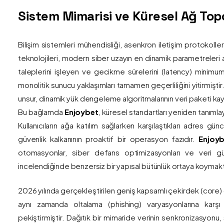
Sistem Mimarisi ve Küresel Ağ Topol
Bilişim sistemleri mühendisliği, asenkron iletişim protokolle
teknolojileri, modern siber uzayın en dinamik parametreleri ar
taleplerini işleyen ve gecikme sürelerini (latency) minim
monolitik sunucu yaklaşımları tamamen geçerliliğini yitirmiştir.
unsur, dinamik yük dengeleme algoritmalarının veri paketi kay
Bu bağlamda
Enjoybet
, küresel standartları yeniden tanıml
Kullanıcıların ağa katılım sağlarken karşılaştıkları adres gü
güvenlik kalkanının proaktif bir operasyon fazıdır.
Enjoyb
otomasyonlar, siber defans optimizasyonları ve veri güv
incelendiğinde benzersiz bir yapısal bütünlük ortaya koymakt
2026 yılında gerçekleştirilen geniş kapsamlı çekirdek (core)
aynı zamanda oltalama (phishing) varyasyonlarına karşı g
pekiştirmiştir. Dağıtık bir mimaride verinin senkronizasyonu