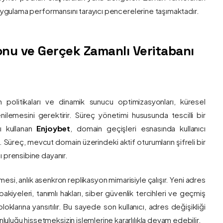
e uygulama performansını tarayıcı pencerelerine taşımaktadır.
nu ve Gerçek Zamanlı Veritabanı
 politikaları ve dinamik sunucu optimizasyonları, küresel
 yenilemesini gerektirir. Süreç yönetimi hususunda tescilli bir
ı kullanan
Enjoybet
, domain geçişleri esnasında kullanıcı
üreç, mevcut domain üzerindeki aktif oturumların şifreli bir
ı prensibine dayanır.
esi, anlık asenkron replikasyon mimarisiyle çalışır. Yeni adres
 bakiyeleri, tanımlı hakları, siber güvenlik tercihleri ve geçmiş
klarına yansıtılır. Bu sayede son kullanıcı, adres değişikliği
luğu hissetmeksizin işlemlerine kararlılıkla devam edebilir.