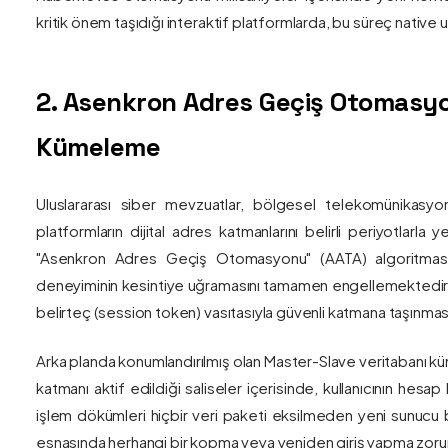
kritik önem taşıdığı interaktif platformlarda, bu süreç nativ
2. Asenkron Adres Geçiş Otomasyo
Kümeleme
Uluslararası siber mevzuatlar, bölgesel telekomünikasyon
platformların dijital adres katmanlarını belirli periyotlarla
"Asenkron Adres Geçiş Otomasyonu" (AATA) algoritmas
deneyiminin kesintiye uğramasını tamamen engellemektedir. S
belirteç (session token) vasıtasıyla güvenli katmana taşınmas
Arka planda konumlandırılmış olan Master-Slave veritabanı küm
katmanı aktif edildiği saliseler içerisinde, kullanıcının hesap
işlem dökümleri hiçbir veri paketi eksilmeden yeni sunucu blo
esnasında herhangi bir kopma veya yeniden giriş yapma zorunlu