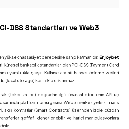
PCI-DSS Standartları ve Web3
nin en yüksek hassasiyet derecesine sahip katmanıdır.
Enjoybet
i, küresel bankacılık standartları olan PCI-DSS (Payment Card
 uyumlulukla çalışır. Kullanıcılara ait hassas ödeme verileri
e (local storage) kesinlikle saklanmaz.
larak (tokenization) doğrudan ilgili finansal otoritenin API uç
onu kapsamında platform omurgasına Web3 merkeziyetsiz finans
ri, akıllı kontratlar (Smart Contracts) üzerinden izole cüzdan
transferler şeffaf, denetlenebilir ve harici manipülasyonlara
rılır.