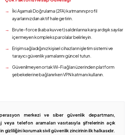
İki Aşamalı Doğrulama (2FA) katmanını profil
ayarlarınızdan aktif hale getirin.
Brute-force (kaba kuvvet) saldırılarına karşı ardışık sayılar
içermeyen kompleks parolalar belirleyin.
Erişim sağladığınız kişisel cihazların işletim sistemi ve
tarayıcı güvenlik yamalarını güncel tutun.
Güvenilmeyen ortak Wi-Fi ağları üzerinden platform
şebekelerine bağlanırken VPN katmanı kullanın.
erasyon merkezi ve siber güvenlik departmanı,
 veya telefon aramaları vasıtasıyla şifrelerinin açık
gizliliğini korumak sivil güvenlik zincirinin ilk halkasıdır.