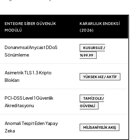
ENTEGRE SIBER GÜVENLIK
KARARLILIK ENDEKSI
MODÜLÜ
(2026)
Donanımsal Anycast DDoS
KUSURSUZ /
Sönümleme
%99.99
Asimetrik TLS 1.3 Kripto
YÜKSEK HIZ / AKTIF
Blokları
PCI-DSS Level 1 Güvenlik
TAM İZOLE /
Akreditasyonu
GÜVENLI
Anomali Tespit Eden Yapay
MILISANIYELIK AKIŞ
Zeka