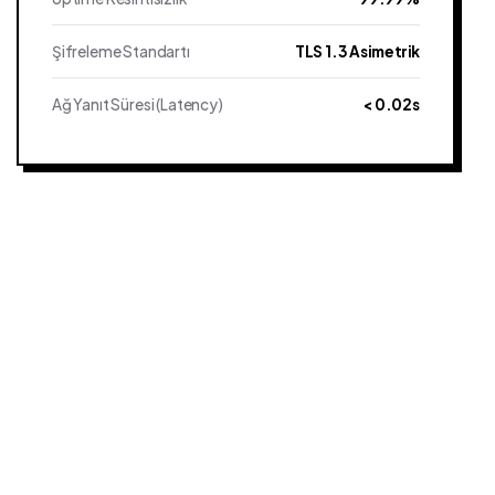
Şifreleme Standartı
TLS 1.3 Asimetrik
Ağ Yanıt Süresi (Latency)
< 0.02s