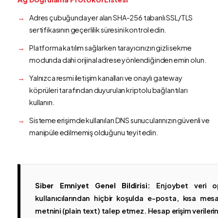
Adres çubuğunda yer alan SHA-256 tabanlı SSL/TLS
sertifikasının geçerlilik süresini kontrol edin.
Platforma katılım sağlarken tarayıcınızın gizli sekme
modunda dahi orijinal adrese yönlendiğinden emin olun.
Yalnızca resmi iletişim kanalları ve onaylı gateway
köprüleri tarafından duyurulan kriptolu bağlantıları
kullanın.
Sisteme erişimde kullanılan DNS sunucularınızın güvenli ve
manipüle edilmemiş olduğunu teyit edin.
Siber Emniyet Genel Bildirisi:
Enjoybet veri op
kullanıcılarından hiçbir koşulda e-posta, kısa mesaj
metnini (plain text) talep etmez. Hesap erişim verilerinin 