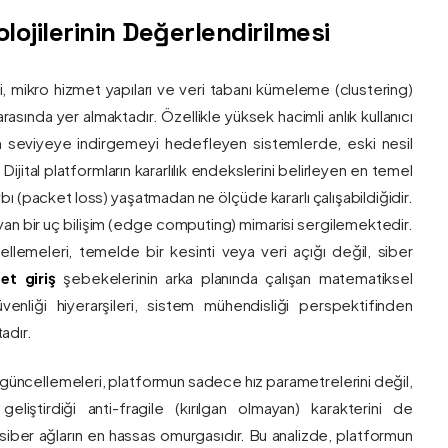
ojilerinin Değerlendirilmesi
ri, mikro hizmet yapıları ve veri tabanı kümeleme (clustering)
asında yer almaktadır. Özellikle yüksek hacimli anlık kullanıcı
um seviyeye indirgemeyi hedefleyen sistemlerde, eski nesil
 Dijital platformların kararlılık endekslerini belirleyen en temel
bı (packet loss) yaşatmadan ne ölçüde kararlı çalışabildiğidir.
ayan bir uç bilişim (edge computing) mimarisi sergilemektedir.
ncellemeleri, temelde bir kesinti veya veri açığı değil, siber
et giriş
şebekelerinin arka planında çalışan matematiksel
enliği hiyerarşileri, sistem mühendisliği perspektifinden
adır.
 güncellemeleri, platformun sadece hız parametrelerini değil,
eliştirdiği anti-fragile (kırılgan olmayan) karakterini de
, siber ağların en hassas omurgasıdır. Bu analizde, platformun