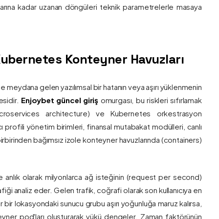
nlarına kadar uzanan döngüleri teknik parametrelerle masaya
e Kubernetes Konteyner Havuzları
de meydana gelen yazılımsal bir hatanın veya aşırı yüklenmenin
esidir.
Enjoybet güncel giriş
omurgası, bu riskleri sıfırlamak
roservices architecture) ve Kubernetes orkestrasyon
ı profili yönetim birimleri, finansal mutabakat modülleri, canlı
 birbirinden bağımsız izole konteyner havuzlarında (containers)
e anlık olarak milyonlarca ağ isteğinin (request per second)
afiği analiz eder. Gelen trafik, coğrafi olarak son kullanıcıya en
r bir lokasyondaki sunucu grubu aşırı yoğunluğa maruz kalırsa,
eyner pod'ları oluşturarak yükü dengeler. Zaman faktörünün