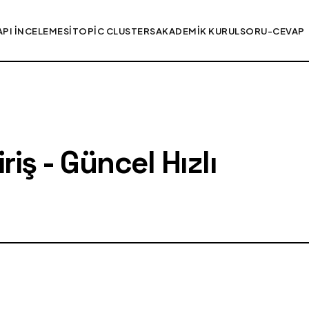
API İNCELEMESI
TOPIC CLUSTERS
AKADEMIK KURUL
SORU-CEVAP
iş - Güncel Hızlı