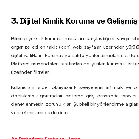
3. Dijital Kimlik Koruma ve Gelişmi
Bilinirliği yüksek kurumsal markaların karşılaştığı en yaygın si
organize edilen taklit (klon) web sayfaları üzerinden yürütül
dijital varlıklarını korumak ve sahte yönlendirmeleri ekarte 
Platform mühendisleri tarafından geliştirilen kurumsal enteg
üzerinden filtreler.
Kullanıcıların siber okuryazarlık seviyelerini artırmak ve 
doğrulama algoritmaları, sisteme giriş esnasında tarayıc
denetlenmesini zorunlu kılar. Şüpheli bir yönlendirme algıla
veri iletimini anında durdurur.
Ağ Doğrulama Protokol Listesi