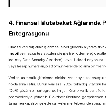
4. Finansal Mutabakat Ağlarında 
Entegrasyonu
Finansal veri akışlarının işlenmesi, siber güvenlik hiyerarşisi
mobil
ve masaüstü arayüzlerinde işletilen ödeme ağ geçitler
Industry Data Security Standard) Level 1 akreditasyonuna tam
veya hesap numaraları, platformun yerel depolama birimlerind
Veriler, asimetrik şifreleme blokları vasıtasıyla tokenlaştırı
noktalarına iletilir. Bunun yanı sıra, 2026 teknoloji vizy
(DeFi) çözümleri entegre edilmiştir. Kripto varlık transferle
protokolleriyle yönetilir. Blokzincir üzerinde gerçekleşen 
tamamen kapalı bir şekilde saniyeler mertebesinde sonuçlandı