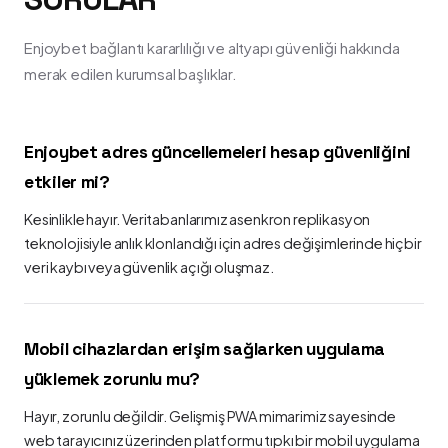
Enjoybet bağlantı kararlılığı ve altyapı güvenliği hakkında
merak edilen kurumsal başlıklar.
Enjoybet adres güncellemeleri hesap güvenliğini
etkiler mi?
Kesinlikle hayır. Veritabanlarımız asenkron replikasyon
teknolojisiyle anlık klonlandığı için adres değişimlerinde hiçbir
veri kaybı veya güvenlik açığı oluşmaz.
Mobil cihazlardan erişim sağlarken uygulama
yüklemek zorunlu mu?
Hayır, zorunlu değildir. Gelişmiş PWA mimarimiz sayesinde
web tarayıcınız üzerinden platformu tıpkı bir mobil uygulama