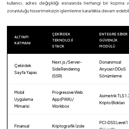
kullanıcı, adres değişikliği esnasında herhangi bir kopma
zorunluluğu hissetmeksizin işlemlerine kararlılıkla devam edebili
ÇEKIRDEK
ENTEGRE SIBER
ALTYAPI
TEKNOLOJI
GÜVENLIK
KATMANI
STACK
MODÜLÜ
Next.js / Server-
Donanımsal
Çekirdek
Side Rendering
Anycast DDoS
Sayfa Yapısı
(SSR)
Sönümleme
Mobil
Progressive Web
Asimetrik TLS 1.
Uygulama
App (PWA) /
Kripto Blokları
Mimarisi
Workbox
PCI-DSS Level 1
Finansal
Kriptografik İzole