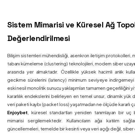
Sistem Mimarisi ve Küresel Ağ Topolo
Değerlendirilmesi
Bilişim sistemleri mühendisliği, asenkron iletişim protokolleri, 
tabanı kümeleme (clustering) teknolojileri, modern siber uzay
arasında yer almaktadır. Özellikle yüksek hacimli anlık kulla
gecikme sürelerini (latency) minimum seviyeye indirgemey
eski nesil monolitik sunucu yaklaşımları tamamen geçerliliğini yitir
kararlılık endekslerini belirleyen en temel unsur, dinamik yük
veri paketi kaybı (packet loss) yaşatmadan ne ölçüde kararlı ça
Enjoybet
, küresel standartları yeniden tanımlayan bir uç
mimarisi sergilemektedir. Kullanıcıların ağa katılım sağla
güncellemeleri, temelde bir kesinti veya veri açığı değil, siber 