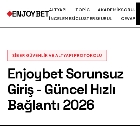
ALTYAPI
TOPIC
AKADEMIK
SORU-
ENJOYBET
İNCELEMESI
CLUSTERS
KURUL
CEVAP
SIBER GÜVENLIK VE ALTYAPI PROTOKOLÜ
Enjoybet Sorunsuz
Giriş - Güncel Hızlı
Bağlantı 2026