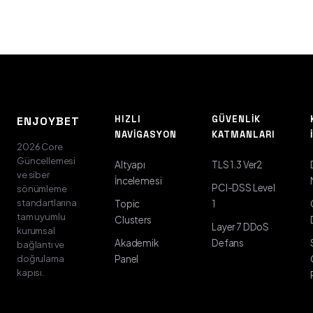
HIZLI
GÜVENLIK
ENJOYBET
NAVIGASYON
KATMANLARI
2026 Core
Güncellemesi
Altyapı
TLS 1.3 Ver2
ve siber
İncelemesi
PCI-DSS Level
sönümleme
standartlarına
Topic
1
tam uyumlu
Clusters
Layer 7 DDoS
kurumsal
Akademik
Defans
bağlantı ve
doğrulama
Panel
kapısı.