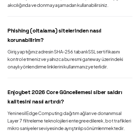
akıcılığında ve donma yaşamadan kullanabilirsiniz.
Phishing (oltalama) sitelerinden nasıl
korunabilirim?
Giriş yaptığınız adresin SHA-256 tabanlı SSL sertifikasını
kontrol etmeniz ve yalnızca bu resmi gateway üzerindeki
onaylı yönlendirme linklerini kullanmanız yeterlidir.
Enjoybet 2026 Core Güncellemesi siber saldırı
kalitesini nasıl artırdı?
Yeni nesil Edge Computing dağıtım ağları ve donanımsal
Layer 7 filtreleme teknolojileri entegre edilerek, bot trafikleri
mikro saniyeler seviyesinde ayrıştırılıp sönümlenmektedir.