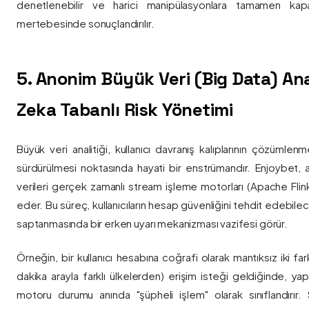
denetlenebilir ve harici manipülasyonlara tamamen kapa
mertebesinde sonuçlandırılır.
5. Anonim Büyük Veri (Big Data) Ana
Zeka Tabanlı Risk Yönetimi
Büyük veri analitiği, kullanıcı davranış kalıplarının çözümlenm
sürdürülmesi noktasında hayati bir enstrümandır. Enjoybet,
verileri gerçek zamanlı stream işleme motorları (Apache Flink /
eder. Bu süreç, kullanıcıların hesap güvenliğini tehdit edebile
saptanmasında bir erken uyarı mekanizması vazifesi görür.
Örneğin, bir kullanıcı hesabına coğrafi olarak mantıksız iki fa
dakika arayla farklı ülkelerden) erişim isteği geldiğinde, yap
motoru durumu anında "şüpheli işlem" olarak sınıflandırır. Si