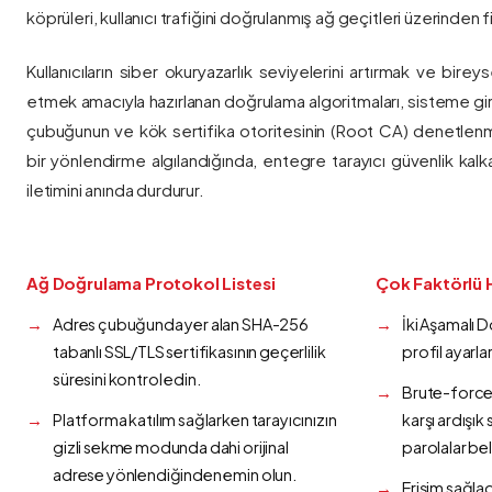
köprüleri, kullanıcı trafiğini doğrulanmış ağ geçitleri üzerinden fi
Kullanıcıların siber okuryazarlık seviyelerini artırmak ve bireys
etmek amacıyla hazırlanan doğrulama algoritmaları, sisteme gir
çubuğunun ve kök sertifika otoritesinin (Root CA) denetlenmes
bir yönlendirme algılandığında, entegre tarayıcı güvenlik kalk
iletimini anında durdurur.
Ağ Doğrulama Protokol Listesi
Çok Faktörlü 
Adres çubuğunda yer alan SHA-256
İki Aşamalı 
tabanlı SSL/TLS sertifikasının geçerlilik
profil ayarla
süresini kontrol edin.
Brute-force 
Platforma katılım sağlarken tarayıcınızın
karşı ardışı
gizli sekme modunda dahi orijinal
parolalar bel
adrese yönlendiğinden emin olun.
Erişim sağlad