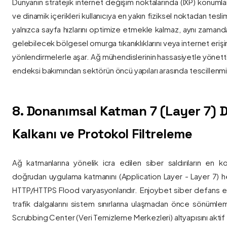
Dünyanın stratejik internet değişim noktalarında (IXP) konumlan
ve dinamik içerikleri kullanıcıya en yakın fiziksel noktadan tesl
yalnızca sayfa hızlarını optimize etmekle kalmaz, aynı zama
gelebilecek bölgesel omurga tıkanıklıklarını veya internet eriş
yönlendirmelerle aşar. Ağ mühendislerinin hassasiyetle yönettiği
endeksi bakımından sektörün öncü yapıları arasında tescillenmiş
8. Donanımsal Katman 7 (Layer 7)
Kalkanı ve Protokol Filtreleme
Ağ katmanlarına yönelik icra edilen siber saldırıların en ko
doğrudan uygulama katmanını (Application Layer - Layer 7) h
HTTP/HTTPS Flood varyasyonlarıdır. Enjoybet siber defans ekip
trafik dalgalarını sistem sınırlarına ulaşmadan önce sönüml
Scrubbing Center (Veri Temizleme Merkezleri) altyapısını aktif