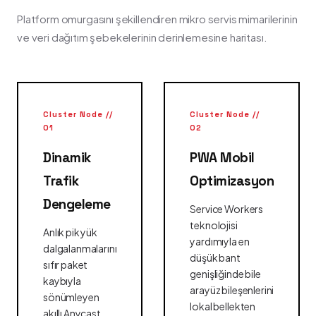
Platform omurgasını şekillendiren mikro servis mimarilerinin
ve veri dağıtım şebekelerinin derinlemesine haritası.
Cluster Node //
Cluster Node //
01
02
Dinamik
PWA Mobil
Trafik
Optimizasyon
Dengeleme
Service Workers
teknolojisi
Anlık pik yük
yardımıyla en
dalgalanmalarını
düşük bant
sıfır paket
genişliğinde bile
kaybıyla
arayüz bileşenlerini
sönümleyen
lokal bellekten
akıllı Anycast