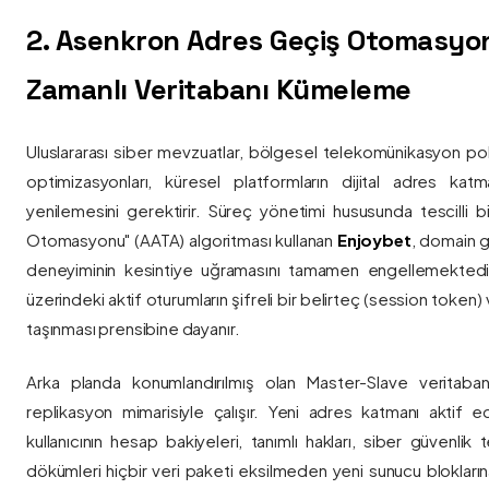
2. Asenkron Adres Geçiş Otomasyo
Zamanlı Veritabanı Kümeleme
Uluslararası siber mevzuatlar, bölgesel telekomünikasyon poli
optimizasyonları, küresel platformların dijital adres katmanl
yenilemesini gerektirir. Süreç yönetimi hususunda tescilli
Otomasyonu" (AATA) algoritması kullanan
Enjoybet
, domain g
deneyiminin kesintiye uğramasını tamamen engellemekted
üzerindeki aktif oturumların şifreli bir belirteç (session token)
taşınması prensibine dayanır.
Arka planda konumlandırılmış olan Master-Slave veritaban
replikasyon mimarisiyle çalışır. Yeni adres katmanı aktif edi
kullanıcının hesap bakiyeleri, tanımlı hakları, siber güvenlik
dökümleri hiçbir veri paketi eksilmeden yeni sunucu blokların