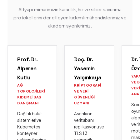
Altyapı mimarimizin kararlılık, hız ve siber savunma
protokollerini denetleyen kıdemli mühendislerimiz ve
akademisyenlerimiz.
Prof. Dr.
Doç. Dr.
Dr.
Alperen
Yasemin
Öz
Kutlu
Yalçınkaya
YAP
VE 
AĞ
KRIPTOGRAFI
VER
TOPOLOJILERI
VE VERI
ANA
KIDEMLI BAŞ
GÜVENLIĞI
DANIŞMANI
UZMANI
Sor
oyu
Dağıtık bulut
Asenkron
algo
sistemleri ve
veritabanı
ve ri
Kubernetes
replikasyonu ve
moto
konteyner
TLS 1.3
mak
yalıtımı üzerine
asimetrik