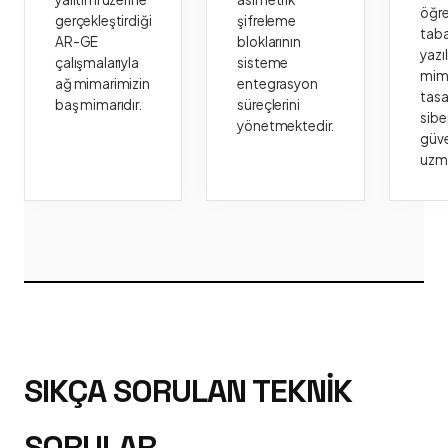
öğr
gerçekleştirdiği
şifreleme
taba
AR-GE
bloklarının
yazı
çalışmalarıyla
sisteme
mima
ağ mimarimizin
entegrasyon
tasa
baş mimarıdır.
süreçlerini
sibe
yönetmektedir.
güve
uzm
SIKÇA SORULAN TEKNIK
SORULAR