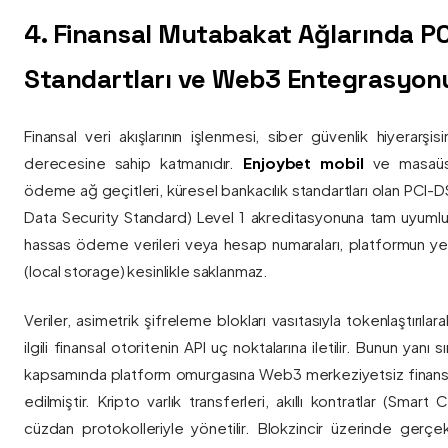
4. Finansal Mutabakat Ağlarında P
Standartları ve Web3 Entegrasyon
Finansal veri akışlarının işlenmesi, siber güvenlik hiyerarşi
derecesine sahip katmanıdır.
Enjoybet mobil
ve masaüstü
ödeme ağ geçitleri, küresel bankacılık standartları olan PCI-
Data Security Standard) Level 1 akreditasyonuna tam uyumlulukla
hassas ödeme verileri veya hesap numaraları, platformun ye
(local storage) kesinlikle saklanmaz.
Veriler, asimetrik şifreleme blokları vasıtasıyla tokenlaştırıl
ilgili finansal otoritenin API uç noktalarına iletilir. Bunun yanı
kapsamında platform omurgasına Web3 merkeziyetsiz finans
edilmiştir. Kripto varlık transferleri, akıllı kontratlar (Smar
cüzdan protokolleriyle yönetilir. Blokzincir üzerinde gerçe