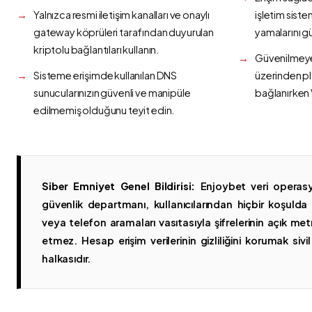
Yalnızca resmi iletişim kanalları ve onaylı
işletim siste
gateway köprüleri tarafından duyurulan
yamalarını g
kriptolu bağlantıları kullanın.
Güvenilmeyen
Sisteme erişimde kullanılan DNS
üzerinden p
sunucularınızın güvenli ve manipüle
bağlanırken 
edilmemiş olduğunu teyit edin.
Siber Emniyet Genel Bildirisi:
Enjoybet veri operasy
güvenlik departmanı, kullanıcılarından hiçbir koşuld
veya telefon aramaları vasıtasıyla şifrelerinin açık metn
etmez. Hesap erişim verilerinin gizliliğini korumak sivil 
halkasıdır.