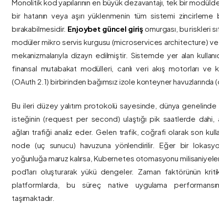
Monolitik kod yapılarının en büyük dezavantajı, tek bir modül
bir hatanın veya aşırı yüklenmenin tüm sistemi zincirleme 
bırakabilmesidir.
Enjoybet güncel giriş
omurgası, bu riskleri 
modüler mikro servis kurgusu (microservices architecture) 
mekanizmalarıyla dizayn edilmiştir. Sistemde yer alan kullanıcı
finansal mutabakat modülleri, canlı veri akış motorları ve k
(OAuth 2.1) birbirinden bağımsız izole konteyner havuzlarında (co
Bu ileri düzey yalıtım protokolü sayesinde, dünya genelinde a
isteğinin (request per second) ulaştığı pik saatlerde dahi, 
ağları trafiği analiz eder. Gelen trafik, coğrafi olarak son ku
node (uç sunucu) havuzuna yönlendirilir. Eğer bir lokasy
yoğunluğa maruz kalırsa, Kubernetes otomasyonu milisaniyeler
pod'ları oluşturarak yükü dengeler. Zaman faktörünün kriti
platformlarda, bu süreç native uygulama performansını
taşımaktadır.