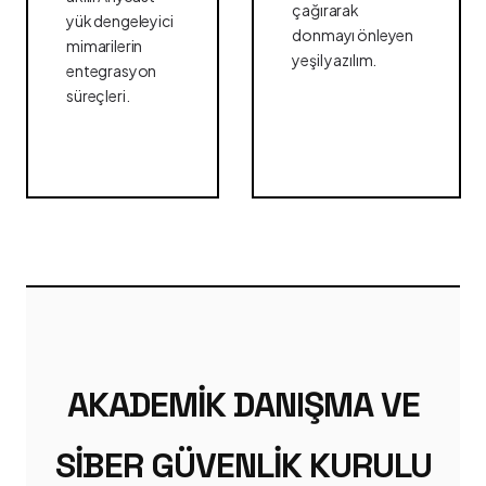
çağırarak
yük dengeleyici
donmayı önleyen
mimarilerin
yeşil yazılım.
entegrasyon
süreçleri.
AKADEMIK DANIŞMA VE
SIBER GÜVENLIK KURULU