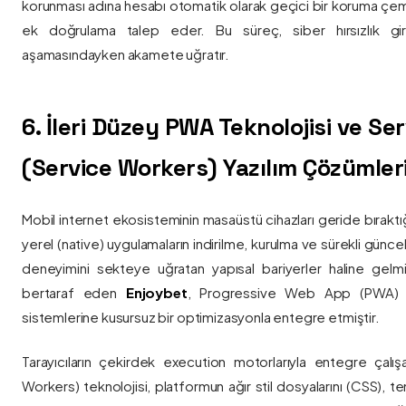
korunması adına hesabı otomatik olarak geçici bir koruma çemb
ek doğrulama talep eder. Bu süreç, siber hırsızlık gir
aşamasındayken akamete uğratır.
6. İleri Düzey PWA Teknolojisi ve Serv
(Service Workers) Yazılım Çözümler
Mobil internet ekosisteminin masaüstü cihazları geride bırak
yerel (native) uygulamaların indirilme, kurulma ve sürekli günce
deneyimini sekteye uğratan yapısal bariyerler haline gelm
bertaraf eden
Enjoybet
, Progressive Web App (PWA) mim
sistemlerine kusursuz bir optimizasyonla entegre etmiştir.
Tarayıcıların çekirdek execution motorlarıyla entegre çalışa
Workers) teknolojisi, platformun ağır stil dosyalarını (CSS), t