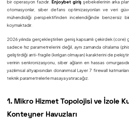
bir operasyon fazıdır.
Enjoybet giriş
şebekelerinin arka pla
otomasyonlar, siber defans optimizasyonları ve veri güvenl
mühendisliği perspektifinden incelendiğinde benzersiz bi
koymaktadır.
2026 yılında gerçekleştirilen geniş kapsamlı çekirdek (core) 
sadece hız parametrelerini değil, aynı zamanda oltalama (phis
geliştirdiği anti-fragile (kırılgan olmayan) karakterini de pekişti
verinin senkronizasyonu, siber ağların en hassas omurgasıdı
yazılımsal altyapısından donanımsal Layer 7 firewall katmanla
teknik parametrelerle masaya yatıracağız.
1. Mikro Hizmet Topolojisi ve İzole 
Konteyner Havuzları