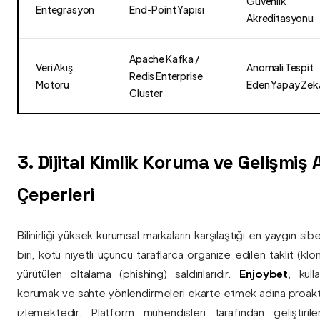
Güvenlik
Entegrasyon
End-Point Yapısı
Akreditasyonu
Apache Kafka /
Veri Akış
Anomali Tespit
Redis Enterprise
Motoru
Eden Yapay Zek
Cluster
3. Dijital Kimlik Koruma ve Gelişmiş
Çeperleri
Bilinirliği yüksek kurumsal markaların karşılaştığı en yaygın si
biri, kötü niyetli üçüncü taraflarca organize edilen taklit (kl
yürütülen oltalama (phishing) saldırılarıdır.
Enjoybet
, kulla
korumak ve sahte yönlendirmeleri ekarte etmek adına proaktif 
izlemektedir. Platform mühendisleri tarafından geliştiri