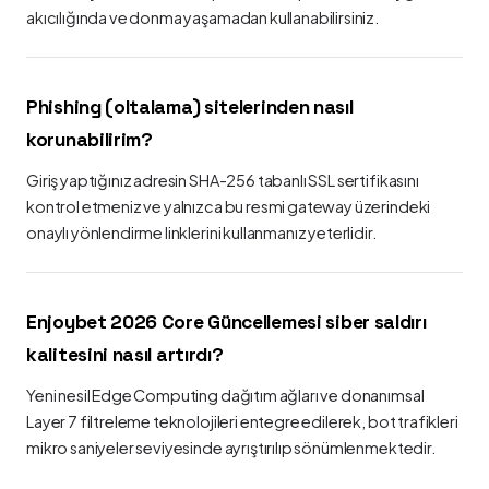
akıcılığında ve donma yaşamadan kullanabilirsiniz.
Phishing (oltalama) sitelerinden nasıl
korunabilirim?
Giriş yaptığınız adresin SHA-256 tabanlı SSL sertifikasını
kontrol etmeniz ve yalnızca bu resmi gateway üzerindeki
onaylı yönlendirme linklerini kullanmanız yeterlidir.
Enjoybet 2026 Core Güncellemesi siber saldırı
kalitesini nasıl artırdı?
Yeni nesil Edge Computing dağıtım ağları ve donanımsal
Layer 7 filtreleme teknolojileri entegre edilerek, bot trafikleri
mikro saniyeler seviyesinde ayrıştırılıp sönümlenmektedir.