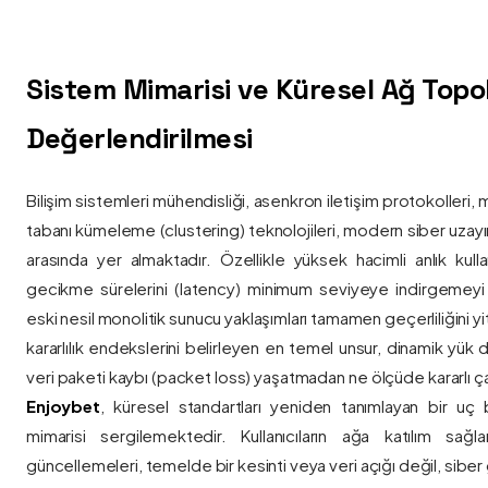
Sistem Mimarisi ve Küresel Ağ Topolo
Değerlendirilmesi
Bilişim sistemleri mühendisliği, asenkron iletişim protokolleri, 
tabanı kümeleme (clustering) teknolojileri, modern siber uzay
arasında yer almaktadır. Özellikle yüksek hacimli anlık kulla
gecikme sürelerini (latency) minimum seviyeye indirgemey
eski nesil monolitik sunucu yaklaşımları tamamen geçerliliğini yitir
kararlılık endekslerini belirleyen en temel unsur, dinamik yük
veri paketi kaybı (packet loss) yaşatmadan ne ölçüde kararlı ça
Enjoybet
, küresel standartları yeniden tanımlayan bir uç
mimarisi sergilemektedir. Kullanıcıların ağa katılım sağla
güncellemeleri, temelde bir kesinti veya veri açığı değil, siber 