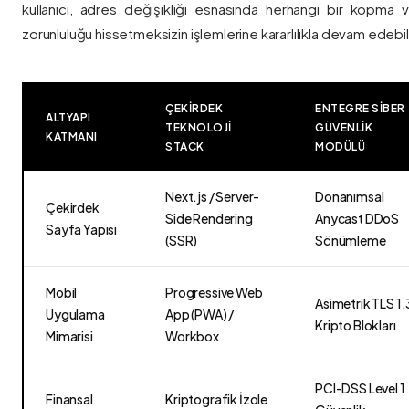
kullanıcı, adres değişikliği esnasında herhangi bir kopma
zorunluluğu hissetmeksizin işlemlerine kararlılıkla devam edebili
ÇEKIRDEK
ENTEGRE SIBER
ALTYAPI
TEKNOLOJI
GÜVENLIK
KATMANI
STACK
MODÜLÜ
Next.js / Server-
Donanımsal
Çekirdek
Side Rendering
Anycast DDoS
Sayfa Yapısı
(SSR)
Sönümleme
Mobil
Progressive Web
Asimetrik TLS 1.
Uygulama
App (PWA) /
Kripto Blokları
Mimarisi
Workbox
PCI-DSS Level 1
Finansal
Kriptografik İzole