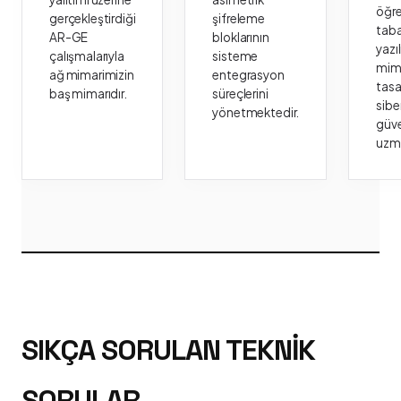
öğr
gerçekleştirdiği
şifreleme
taba
AR-GE
bloklarının
yazı
çalışmalarıyla
sisteme
mima
ağ mimarimizin
entegrasyon
tasa
baş mimarıdır.
süreçlerini
sibe
yönetmektedir.
güve
uzm
SIKÇA SORULAN TEKNIK
SORULAR