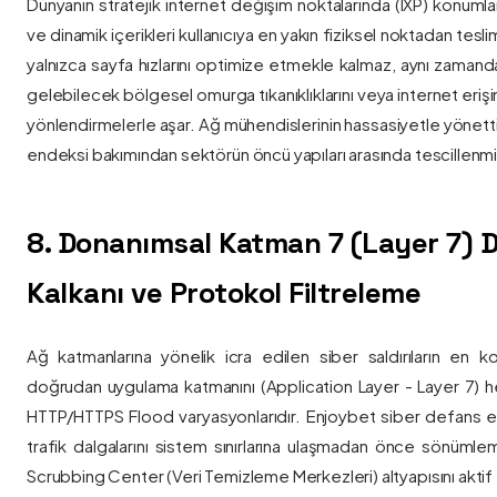
Dünyanın stratejik internet değişim noktalarında (IXP) konumlan
ve dinamik içerikleri kullanıcıya en yakın fiziksel noktadan tesl
yalnızca sayfa hızlarını optimize etmekle kalmaz, aynı zama
gelebilecek bölgesel omurga tıkanıklıklarını veya internet eriş
yönlendirmelerle aşar. Ağ mühendislerinin hassasiyetle yönettiği
endeksi bakımından sektörün öncü yapıları arasında tescillenmiş
8. Donanımsal Katman 7 (Layer 7)
Kalkanı ve Protokol Filtreleme
Ağ katmanlarına yönelik icra edilen siber saldırıların en ko
doğrudan uygulama katmanını (Application Layer - Layer 7) h
HTTP/HTTPS Flood varyasyonlarıdır. Enjoybet siber defans ekip
trafik dalgalarını sistem sınırlarına ulaşmadan önce sönüml
Scrubbing Center (Veri Temizleme Merkezleri) altyapısını aktif