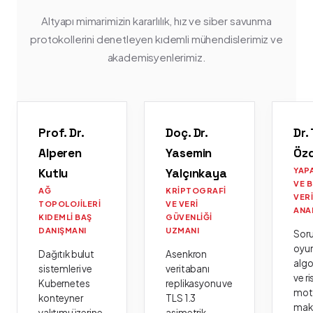
Altyapı mimarimizin kararlılık, hız ve siber savunma
protokollerini denetleyen kıdemli mühendislerimiz ve
akademisyenlerimiz.
Prof. Dr.
Doç. Dr.
Dr.
Alperen
Yasemin
Öz
Kutlu
Yalçınkaya
YAP
VE 
AĞ
KRIPTOGRAFI
VER
TOPOLOJILERI
VE VERI
ANA
KIDEMLI BAŞ
GÜVENLIĞI
DANIŞMANI
UZMANI
Sor
oyu
Dağıtık bulut
Asenkron
algo
sistemleri ve
veritabanı
ve ri
Kubernetes
replikasyonu ve
moto
konteyner
TLS 1.3
mak
yalıtımı üzerine
asimetrik