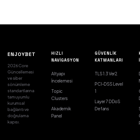
HIZLI
GÜVENLIK
ENJOYBET
NAVIGASYON
KATMANLARI
2026 Core
Güncellemesi
Altyapı
TLS 1.3 Ver2
ve siber
İncelemesi
PCI-DSS Level
sönümleme
standartlarına
Topic
1
tam uyumlu
Clusters
Layer 7 DDoS
kurumsal
Akademik
Defans
bağlantı ve
doğrulama
Panel
kapısı.