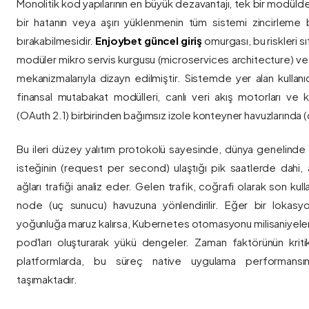
Monolitik kod yapılarının en büyük dezavantajı, tek bir modül
bir hatanın veya aşırı yüklenmenin tüm sistemi zincirleme 
bırakabilmesidir.
Enjoybet güncel giriş
omurgası, bu riskleri 
modüler mikro servis kurgusu (microservices architecture) 
mekanizmalarıyla dizayn edilmiştir. Sistemde yer alan kullanıcı
finansal mutabakat modülleri, canlı veri akış motorları ve k
(OAuth 2.1) birbirinden bağımsız izole konteyner havuzlarında (co
Bu ileri düzey yalıtım protokolü sayesinde, dünya genelinde a
isteğinin (request per second) ulaştığı pik saatlerde dahi, 
ağları trafiği analiz eder. Gelen trafik, coğrafi olarak son ku
node (uç sunucu) havuzuna yönlendirilir. Eğer bir lokasy
yoğunluğa maruz kalırsa, Kubernetes otomasyonu milisaniyeler
pod'ları oluşturarak yükü dengeler. Zaman faktörünün kriti
platformlarda, bu süreç native uygulama performansını
taşımaktadır.