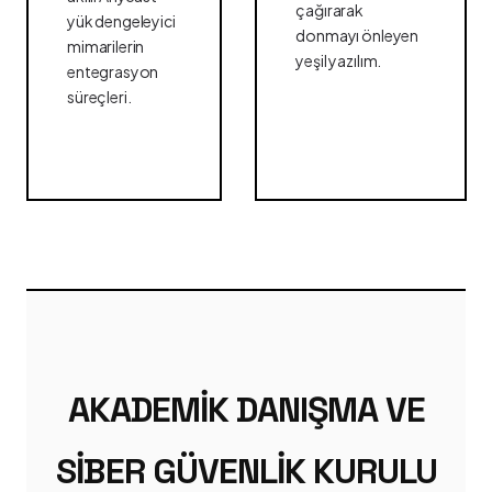
çağırarak
yük dengeleyici
donmayı önleyen
mimarilerin
yeşil yazılım.
entegrasyon
süreçleri.
AKADEMIK DANIŞMA VE
SIBER GÜVENLIK KURULU