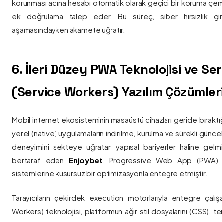
korunması adına hesabı otomatik olarak geçici bir koruma çemb
ek doğrulama talep eder. Bu süreç, siber hırsızlık gir
aşamasındayken akamete uğratır.
6. İleri Düzey PWA Teknolojisi ve Serv
(Service Workers) Yazılım Çözümler
Mobil internet ekosisteminin masaüstü cihazları geride bırak
yerel (native) uygulamaların indirilme, kurulma ve sürekli günce
deneyimini sekteye uğratan yapısal bariyerler haline gelm
bertaraf eden
Enjoybet
, Progressive Web App (PWA) mim
sistemlerine kusursuz bir optimizasyonla entegre etmiştir.
Tarayıcıların çekirdek execution motorlarıyla entegre çalışa
Workers) teknolojisi, platformun ağır stil dosyalarını (CSS), t