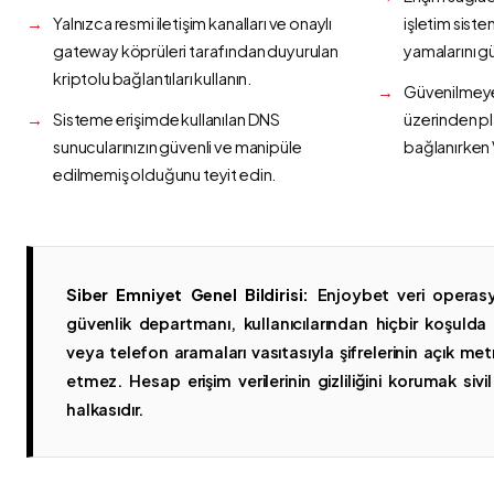
Yalnızca resmi iletişim kanalları ve onaylı
işletim siste
gateway köprüleri tarafından duyurulan
yamalarını g
kriptolu bağlantıları kullanın.
Güvenilmeyen
Sisteme erişimde kullanılan DNS
üzerinden p
sunucularınızın güvenli ve manipüle
bağlanırken 
edilmemiş olduğunu teyit edin.
Siber Emniyet Genel Bildirisi:
Enjoybet veri operasy
güvenlik departmanı, kullanıcılarından hiçbir koşuld
veya telefon aramaları vasıtasıyla şifrelerinin açık metn
etmez. Hesap erişim verilerinin gizliliğini korumak sivil 
halkasıdır.