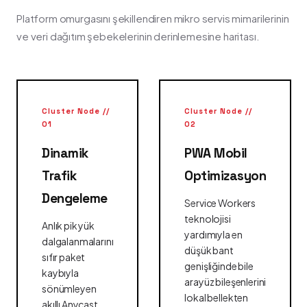
Platform omurgasını şekillendiren mikro servis mimarilerinin
ve veri dağıtım şebekelerinin derinlemesine haritası.
Cluster Node //
Cluster Node //
01
02
Dinamik
PWA Mobil
Trafik
Optimizasyon
Dengeleme
Service Workers
teknolojisi
Anlık pik yük
yardımıyla en
dalgalanmalarını
düşük bant
sıfır paket
genişliğinde bile
kaybıyla
arayüz bileşenlerini
sönümleyen
lokal bellekten
akıllı Anycast