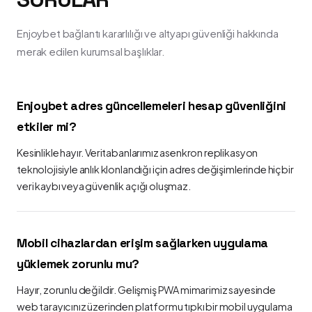
Enjoybet bağlantı kararlılığı ve altyapı güvenliği hakkında
merak edilen kurumsal başlıklar.
Enjoybet adres güncellemeleri hesap güvenliğini
etkiler mi?
Kesinlikle hayır. Veritabanlarımız asenkron replikasyon
teknolojisiyle anlık klonlandığı için adres değişimlerinde hiçbir
veri kaybı veya güvenlik açığı oluşmaz.
Mobil cihazlardan erişim sağlarken uygulama
yüklemek zorunlu mu?
Hayır, zorunlu değildir. Gelişmiş PWA mimarimiz sayesinde
web tarayıcınız üzerinden platformu tıpkı bir mobil uygulama