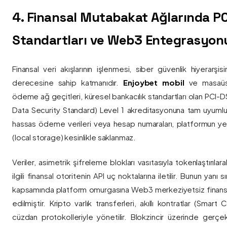
4. Finansal Mutabakat Ağlarında P
Standartları ve Web3 Entegrasyon
Finansal veri akışlarının işlenmesi, siber güvenlik hiyerarşi
derecesine sahip katmanıdır.
Enjoybet mobil
ve masaüstü
ödeme ağ geçitleri, küresel bankacılık standartları olan PCI-
Data Security Standard) Level 1 akreditasyonuna tam uyumlulukla
hassas ödeme verileri veya hesap numaraları, platformun ye
(local storage) kesinlikle saklanmaz.
Veriler, asimetrik şifreleme blokları vasıtasıyla tokenlaştırıl
ilgili finansal otoritenin API uç noktalarına iletilir. Bunun yanı
kapsamında platform omurgasına Web3 merkeziyetsiz finans
edilmiştir. Kripto varlık transferleri, akıllı kontratlar (Smar
cüzdan protokolleriyle yönetilir. Blokzincir üzerinde gerçe