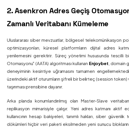
2. Asenkron Adres Geçiş Otomasyo
Zamanlı Veritabanı Kümeleme
Uluslararası siber mevzuatlar, bölgesel telekomünikasyon poli
optimizasyonları, küresel platformların dijital adres katmanl
yenilemesini gerektirir. Süreç yönetimi hususunda tescilli
Otomasyonu" (AATA) algoritması kullanan
Enjoybet
, domain g
deneyiminin kesintiye uğramasını tamamen engellemekted
üzerindeki aktif oturumların şifreli bir belirteç (session token)
taşınması prensibine dayanır.
Arka planda konumlandırılmış olan Master-Slave veritaban
replikasyon mimarisiyle çalışır. Yeni adres katmanı aktif edi
kullanıcının hesap bakiyeleri, tanımlı hakları, siber güvenlik
dökümleri hiçbir veri paketi eksilmeden yeni sunucu blokların