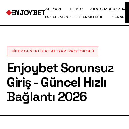
ALTYAPI
TOPIC
AKADEMIK
SORU-
ENJOYBET
İNCELEMESI
CLUSTERS
KURUL
CEVAP
SIBER GÜVENLIK VE ALTYAPI PROTOKOLÜ
Enjoybet Sorunsuz
Giriş - Güncel Hızlı
Bağlantı 2026