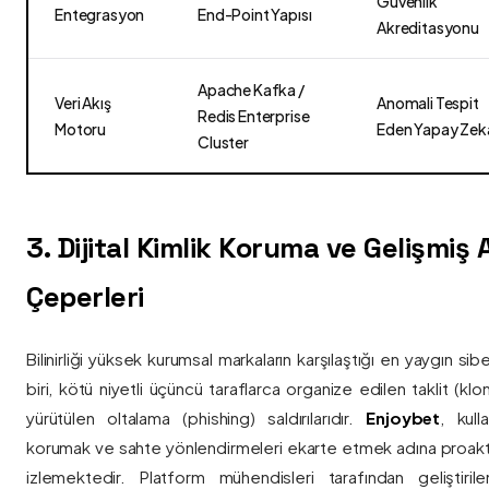
Güvenlik
Entegrasyon
End-Point Yapısı
Akreditasyonu
Apache Kafka /
Veri Akış
Anomali Tespit
Redis Enterprise
Motoru
Eden Yapay Zek
Cluster
3. Dijital Kimlik Koruma ve Gelişmiş
Çeperleri
Bilinirliği yüksek kurumsal markaların karşılaştığı en yaygın si
biri, kötü niyetli üçüncü taraflarca organize edilen taklit (kl
yürütülen oltalama (phishing) saldırılarıdır.
Enjoybet
, kulla
korumak ve sahte yönlendirmeleri ekarte etmek adına proaktif 
izlemektedir. Platform mühendisleri tarafından geliştiri