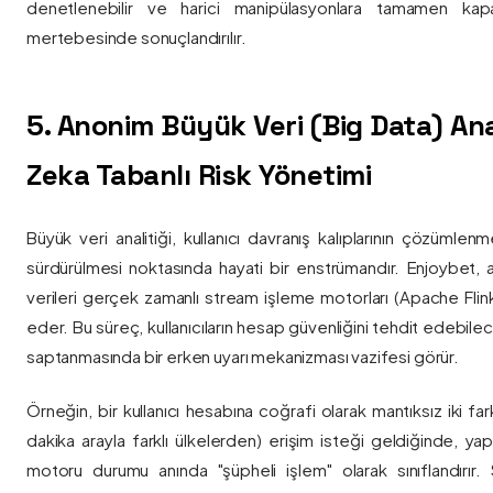
denetlenebilir ve harici manipülasyonlara tamamen kapa
mertebesinde sonuçlandırılır.
5. Anonim Büyük Veri (Big Data) Ana
Zeka Tabanlı Risk Yönetimi
Büyük veri analitiği, kullanıcı davranış kalıplarının çözümlenm
sürdürülmesi noktasında hayati bir enstrümandır. Enjoybet,
verileri gerçek zamanlı stream işleme motorları (Apache Flink /
eder. Bu süreç, kullanıcıların hesap güvenliğini tehdit edebile
saptanmasında bir erken uyarı mekanizması vazifesi görür.
Örneğin, bir kullanıcı hesabına coğrafi olarak mantıksız iki fa
dakika arayla farklı ülkelerden) erişim isteği geldiğinde, yap
motoru durumu anında "şüpheli işlem" olarak sınıflandırır. Si