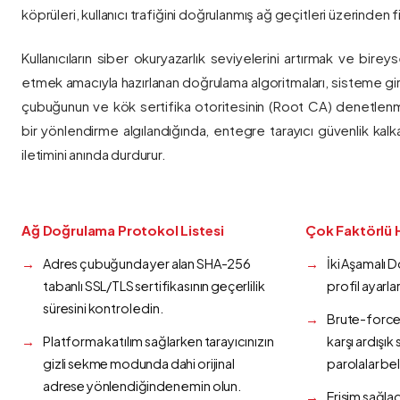
köprüleri, kullanıcı trafiğini doğrulanmış ağ geçitleri üzerinden fi
Kullanıcıların siber okuryazarlık seviyelerini artırmak ve bireys
etmek amacıyla hazırlanan doğrulama algoritmaları, sisteme gir
çubuğunun ve kök sertifika otoritesinin (Root CA) denetlenmes
bir yönlendirme algılandığında, entegre tarayıcı güvenlik kalk
iletimini anında durdurur.
Ağ Doğrulama Protokol Listesi
Çok Faktörlü 
Adres çubuğunda yer alan SHA-256
İki Aşamalı 
tabanlı SSL/TLS sertifikasının geçerlilik
profil ayarla
süresini kontrol edin.
Brute-force 
Platforma katılım sağlarken tarayıcınızın
karşı ardışı
gizli sekme modunda dahi orijinal
parolalar bel
adrese yönlendiğinden emin olun.
Erişim sağlad