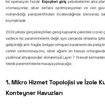
bir operasyon fazıdır.
Enjoybet giriş
şebekelerinin arka pla
otomasyonlar, siber defans optimizasyonları ve veri güvenl
mühendisliği perspektifinden incelendiğinde benzersiz bi
koymaktadır.
2026 yılında gerçekleştirilen geniş kapsamlı çekirdek (core) 
sadece hız parametrelerini değil, aynı zamanda oltalama (phis
geliştirdiği anti-fragile (kırılgan olmayan) karakterini de pekişti
verinin senkronizasyonu, siber ağların en hassas omurgasıdı
yazılımsal altyapısından donanımsal Layer 7 firewall katmanla
teknik parametrelerle masaya yatıracağız.
1. Mikro Hizmet Topolojisi ve İzole 
Konteyner Havuzları