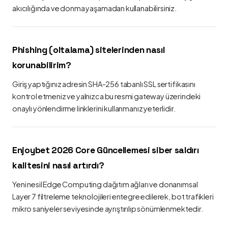
akıcılığında ve donma yaşamadan kullanabilirsiniz.
Phishing (oltalama) sitelerinden nasıl
korunabilirim?
Giriş yaptığınız adresin SHA-256 tabanlı SSL sertifikasını
kontrol etmeniz ve yalnızca bu resmi gateway üzerindeki
onaylı yönlendirme linklerini kullanmanız yeterlidir.
Enjoybet 2026 Core Güncellemesi siber saldırı
kalitesini nasıl artırdı?
Yeni nesil Edge Computing dağıtım ağları ve donanımsal
Layer 7 filtreleme teknolojileri entegre edilerek, bot trafikleri
mikro saniyeler seviyesinde ayrıştırılıp sönümlenmektedir.