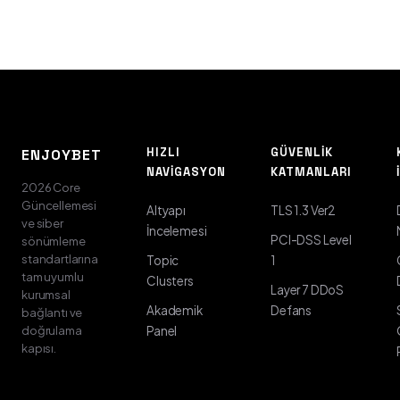
HIZLI
GÜVENLIK
ENJOYBET
NAVIGASYON
KATMANLARI
2026 Core
Güncellemesi
Altyapı
TLS 1.3 Ver2
ve siber
İncelemesi
PCI-DSS Level
sönümleme
standartlarına
Topic
1
tam uyumlu
Clusters
Layer 7 DDoS
kurumsal
Akademik
Defans
bağlantı ve
doğrulama
Panel
kapısı.