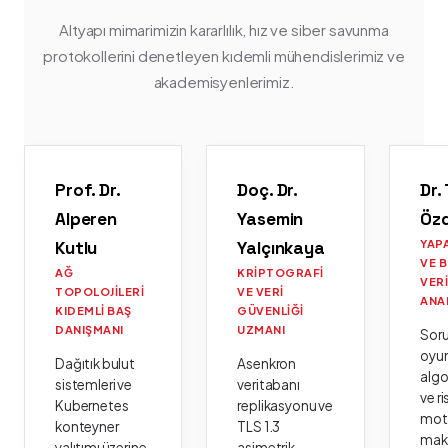
Altyapı mimarimizin kararlılık, hız ve siber savunma
protokollerini denetleyen kıdemli mühendislerimiz ve
akademisyenlerimiz.
Prof. Dr.
Doç. Dr.
Dr.
Alperen
Yasemin
Öz
Kutlu
Yalçınkaya
YAP
VE 
AĞ
KRIPTOGRAFI
VER
TOPOLOJILERI
VE VERI
ANA
KIDEMLI BAŞ
GÜVENLIĞI
DANIŞMANI
UZMANI
Sor
oyu
Dağıtık bulut
Asenkron
algo
sistemleri ve
veritabanı
ve ri
Kubernetes
replikasyonu ve
moto
konteyner
TLS 1.3
mak
yalıtımı üzerine
asimetrik