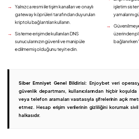
Yalnızca resmi iletişim kanalları ve onaylı
işletim siste
gateway köprüleri tarafından duyurulan
yamalarını g
kriptolu bağlantıları kullanın.
Güvenilmeyen
Sisteme erişimde kullanılan DNS
üzerinden p
sunucularınızın güvenli ve manipüle
bağlanırken 
edilmemiş olduğunu teyit edin.
Siber Emniyet Genel Bildirisi:
Enjoybet veri operasy
güvenlik departmanı, kullanıcılarından hiçbir koşuld
veya telefon aramaları vasıtasıyla şifrelerinin açık metn
etmez. Hesap erişim verilerinin gizliliğini korumak sivil 
halkasıdır.