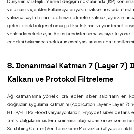
Dünyanın stratejik internet değişim noktalarında (IXP) konumlan
ve dinamik içerikleri kullanıcıya en yakın fiziksel noktadan tesl
yalnızca sayfa hızlarını optimize etmekle kalmaz, aynı zama
gelebilecek bölgesel omurga tıkanıklıklarını veya internet eriş
yönlendirmelerle aşar. Ağ mühendislerinin hassasiyetle yönettiği
endeksi bakımından sektörün öncü yapıları arasında tescillenmiş
8. Donanımsal Katman 7 (Layer 7)
Kalkanı ve Protokol Filtreleme
Ağ katmanlarına yönelik icra edilen siber saldırıların en ko
doğrudan uygulama katmanını (Application Layer - Layer 7) h
HTTP/HTTPS Flood varyasyonlarıdır. Enjoybet siber defans ekip
trafik dalgalarını sistem sınırlarına ulaşmadan önce sönüml
Scrubbing Center (Veri Temizleme Merkezleri) altyapısını aktif