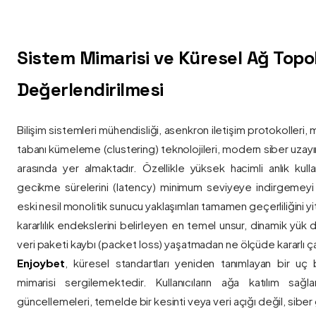
Sistem Mimarisi ve Küresel Ağ Topolo
Değerlendirilmesi
Bilişim sistemleri mühendisliği, asenkron iletişim protokolleri, 
tabanı kümeleme (clustering) teknolojileri, modern siber uzay
arasında yer almaktadır. Özellikle yüksek hacimli anlık kulla
gecikme sürelerini (latency) minimum seviyeye indirgemey
eski nesil monolitik sunucu yaklaşımları tamamen geçerliliğini yitir
kararlılık endekslerini belirleyen en temel unsur, dinamik yük
veri paketi kaybı (packet loss) yaşatmadan ne ölçüde kararlı ça
Enjoybet
, küresel standartları yeniden tanımlayan bir uç
mimarisi sergilemektedir. Kullanıcıların ağa katılım sağla
güncellemeleri, temelde bir kesinti veya veri açığı değil, siber 