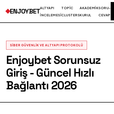
ALTYAPI
TOPIC
AKADEMIK
SORU-
ENJOYBET
İNCELEMESI
CLUSTERS
KURUL
CEVAP
SIBER GÜVENLIK VE ALTYAPI PROTOKOLÜ
Enjoybet Sorunsuz
Giriş - Güncel Hızlı
Bağlantı 2026