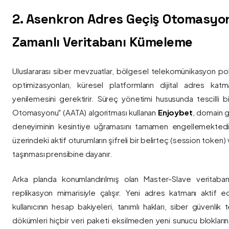
2. Asenkron Adres Geçiş Otomasyo
Zamanlı Veritabanı Kümeleme
Uluslararası siber mevzuatlar, bölgesel telekomünikasyon poli
optimizasyonları, küresel platformların dijital adres katmanl
yenilemesini gerektirir. Süreç yönetimi hususunda tescilli
Otomasyonu" (AATA) algoritması kullanan
Enjoybet
, domain g
deneyiminin kesintiye uğramasını tamamen engellemekted
üzerindeki aktif oturumların şifreli bir belirteç (session token)
taşınması prensibine dayanır.
Arka planda konumlandırılmış olan Master-Slave veritaban
replikasyon mimarisiyle çalışır. Yeni adres katmanı aktif edi
kullanıcının hesap bakiyeleri, tanımlı hakları, siber güvenlik
dökümleri hiçbir veri paketi eksilmeden yeni sunucu blokların