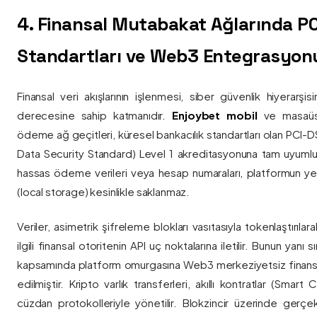
4. Finansal Mutabakat Ağlarında P
Standartları ve Web3 Entegrasyon
Finansal veri akışlarının işlenmesi, siber güvenlik hiyerarşi
derecesine sahip katmanıdır.
Enjoybet mobil
ve masaüstü
ödeme ağ geçitleri, küresel bankacılık standartları olan PCI-
Data Security Standard) Level 1 akreditasyonuna tam uyumlulukla
hassas ödeme verileri veya hesap numaraları, platformun ye
(local storage) kesinlikle saklanmaz.
Veriler, asimetrik şifreleme blokları vasıtasıyla tokenlaştırıl
ilgili finansal otoritenin API uç noktalarına iletilir. Bunun yanı
kapsamında platform omurgasına Web3 merkeziyetsiz finans
edilmiştir. Kripto varlık transferleri, akıllı kontratlar (Smar
cüzdan protokolleriyle yönetilir. Blokzincir üzerinde gerçe