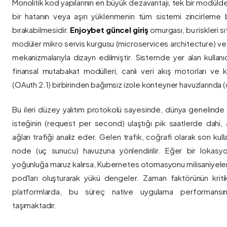
Monolitik kod yapılarının en büyük dezavantajı, tek bir modül
bir hatanın veya aşırı yüklenmenin tüm sistemi zincirleme 
bırakabilmesidir.
Enjoybet güncel giriş
omurgası, bu riskleri 
modüler mikro servis kurgusu (microservices architecture) 
mekanizmalarıyla dizayn edilmiştir. Sistemde yer alan kullanıcı
finansal mutabakat modülleri, canlı veri akış motorları ve k
(OAuth 2.1) birbirinden bağımsız izole konteyner havuzlarında (co
Bu ileri düzey yalıtım protokolü sayesinde, dünya genelinde a
isteğinin (request per second) ulaştığı pik saatlerde dahi, 
ağları trafiği analiz eder. Gelen trafik, coğrafi olarak son ku
node (uç sunucu) havuzuna yönlendirilir. Eğer bir lokasy
yoğunluğa maruz kalırsa, Kubernetes otomasyonu milisaniyeler
pod'ları oluşturarak yükü dengeler. Zaman faktörünün kriti
platformlarda, bu süreç native uygulama performansını
taşımaktadır.