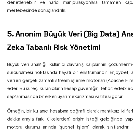
denetlenebilir ve harici manipülasyonlara tamamen kapa
mertebesinde sonuçlandırılır.
5. Anonim Büyük Veri (Big Data) Ana
Zeka Tabanlı Risk Yönetimi
Büyük veri analitiği, kullanıcı davranış kalıplarının çözümlenm
sürdürülmesi noktasında hayati bir enstrümandır. Enjoybet,
verileri gerçek zamanlı stream işleme motorları (Apache Flink /
eder. Bu süreç, kullanıcıların hesap güvenliğini tehdit edebile
saptanmasında bir erken uyarı mekanizması vazifesi görür.
Örneğin, bir kullanıcı hesabına coğrafi olarak mantıksız iki fa
dakika arayla farklı ülkelerden) erişim isteği geldiğinde, yap
motoru durumu anında "şüpheli işlem" olarak sınıflandırır. Si