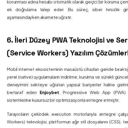
korunması adına hesabı otomatik olarak geçici bir koruma çemb
ek doğrulama talep eder. Bu süreç, siber hırsızlık gir
aşamasındayken akamete uğratır.
6. İleri Düzey PWA Teknolojisi ve Serv
(Service Workers) Yazılım Çözümler
Mobil internet ekosisteminin masaüstü cihazları geride bırak
yerel (native) uygulamaların indirilme, kurulma ve sürekli günce
deneyimini sekteye uğratan yapısal bariyerler haline gelm
bertaraf eden
Enjoybet
, Progressive Web App (PWA) mim
sistemlerine kusursuz bir optimizasyonla entegre etmiştir.
Tarayıcıların çekirdek execution motorlarıyla entegre çalışa
Workers) teknolojisi, platformun ağır stil dosyalarını (CSS), t