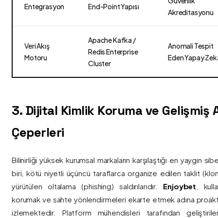
Güvenlik
Entegrasyon
End-Point Yapısı
Akreditasyonu
Apache Kafka /
Veri Akış
Anomali Tespit
Redis Enterprise
Motoru
Eden Yapay Zek
Cluster
3. Dijital Kimlik Koruma ve Gelişmiş
Çeperleri
Bilinirliği yüksek kurumsal markaların karşılaştığı en yaygın si
biri, kötü niyetli üçüncü taraflarca organize edilen taklit (kl
yürütülen oltalama (phishing) saldırılarıdır.
Enjoybet
, kulla
korumak ve sahte yönlendirmeleri ekarte etmek adına proaktif 
izlemektedir. Platform mühendisleri tarafından geliştiri