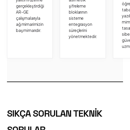
öğr
gerçekleştirdiği
şifreleme
taba
AR-GE
bloklarının
yazı
çalışmalarıyla
sisteme
mima
ağ mimarimizin
entegrasyon
tasa
baş mimarıdır.
süreçlerini
sibe
yönetmektedir.
güve
uzm
SIKÇA SORULAN TEKNIK
SORULAR