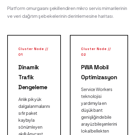
Platform omurgasını şekillendiren mikro servis mimarilerinin
ve veri dağıtım şebekelerinin derinlemesine haritası.
Cluster Node //
Cluster Node //
01
02
Dinamik
PWA Mobil
Trafik
Optimizasyon
Dengeleme
Service Workers
teknolojisi
Anlık pik yük
yardımıyla en
dalgalanmalarını
düşük bant
sıfır paket
genişliğinde bile
kaybıyla
arayüz bileşenlerini
sönümleyen
lokal bellekten
akıllı Anycast