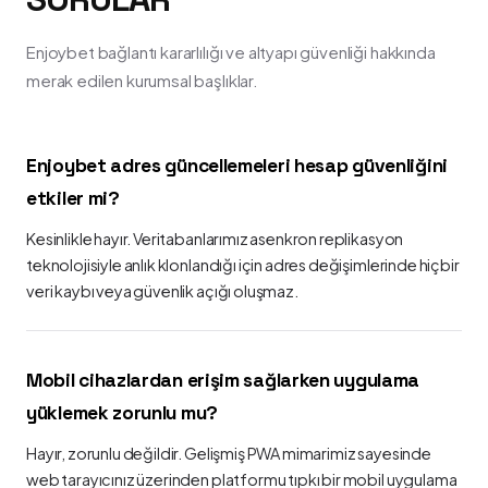
Enjoybet bağlantı kararlılığı ve altyapı güvenliği hakkında
merak edilen kurumsal başlıklar.
Enjoybet adres güncellemeleri hesap güvenliğini
etkiler mi?
Kesinlikle hayır. Veritabanlarımız asenkron replikasyon
teknolojisiyle anlık klonlandığı için adres değişimlerinde hiçbir
veri kaybı veya güvenlik açığı oluşmaz.
Mobil cihazlardan erişim sağlarken uygulama
yüklemek zorunlu mu?
Hayır, zorunlu değildir. Gelişmiş PWA mimarimiz sayesinde
web tarayıcınız üzerinden platformu tıpkı bir mobil uygulama