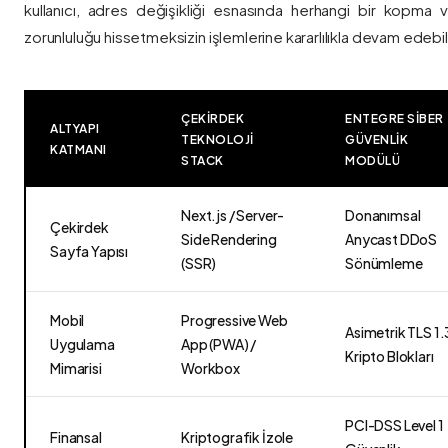
kullanıcı, adres değişikliği esnasında herhangi bir kopma
zorunluluğu hissetmeksizin işlemlerine kararlılıkla devam edebili
ÇEKIRDEK
ENTEGRE SIBER
ALTYAPI
TEKNOLOJI
GÜVENLIK
KATMANI
STACK
MODÜLÜ
Next.js / Server-
Donanımsal
Çekirdek
Side Rendering
Anycast DDoS
Sayfa Yapısı
(SSR)
Sönümleme
Mobil
Progressive Web
Asimetrik TLS 1.
Uygulama
App (PWA) /
Kripto Blokları
Mimarisi
Workbox
PCI-DSS Level 1
Finansal
Kriptografik İzole