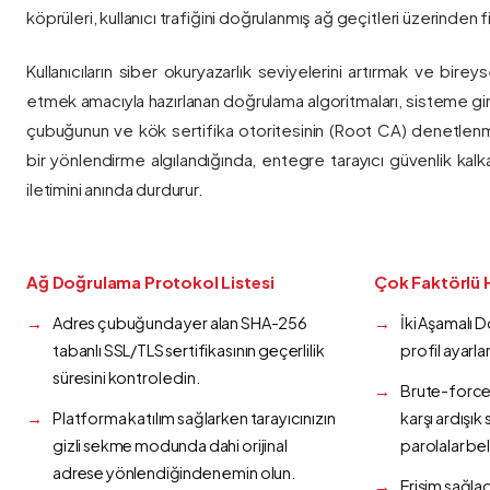
köprüleri, kullanıcı trafiğini doğrulanmış ağ geçitleri üzerinden fi
Kullanıcıların siber okuryazarlık seviyelerini artırmak ve bireys
etmek amacıyla hazırlanan doğrulama algoritmaları, sisteme gir
çubuğunun ve kök sertifika otoritesinin (Root CA) denetlenmes
bir yönlendirme algılandığında, entegre tarayıcı güvenlik kalk
iletimini anında durdurur.
Ağ Doğrulama Protokol Listesi
Çok Faktörlü 
Adres çubuğunda yer alan SHA-256
İki Aşamalı 
tabanlı SSL/TLS sertifikasının geçerlilik
profil ayarla
süresini kontrol edin.
Brute-force 
Platforma katılım sağlarken tarayıcınızın
karşı ardışı
gizli sekme modunda dahi orijinal
parolalar bel
adrese yönlendiğinden emin olun.
Erişim sağlad