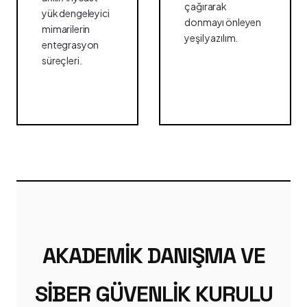
çağırarak
yük dengeleyici
donmayı önleyen
mimarilerin
yeşil yazılım.
entegrasyon
süreçleri.
AKADEMIK DANIŞMA VE
SIBER GÜVENLIK KURULU