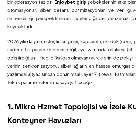
bir operasyon fazıdır.
Enjoybet giriş
şebekelerinin arka pla
otomasyonlar, siber defans optimizasyonları ve veri güvenl
mühendisliği perspektifinden incelendiğinde benzersiz bi
koymaktadır.
2026 yılında gerçekleştirilen geniş kapsamlı çekirdek (core) 
sadece hız parametrelerini değil, aynı zamanda oltalama (phis
geliştirdiği anti-fragile (kırılgan olmayan) karakterini de pekişti
verinin senkronizasyonu, siber ağların en hassas omurgasıdı
yazılımsal altyapısından donanımsal Layer 7 firewall katmanla
teknik parametrelerle masaya yatıracağız.
1. Mikro Hizmet Topolojisi ve İzole 
Konteyner Havuzları