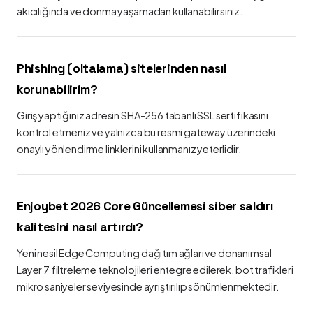
akıcılığında ve donma yaşamadan kullanabilirsiniz.
Phishing (oltalama) sitelerinden nasıl
korunabilirim?
Giriş yaptığınız adresin SHA-256 tabanlı SSL sertifikasını
kontrol etmeniz ve yalnızca bu resmi gateway üzerindeki
onaylı yönlendirme linklerini kullanmanız yeterlidir.
Enjoybet 2026 Core Güncellemesi siber saldırı
kalitesini nasıl artırdı?
Yeni nesil Edge Computing dağıtım ağları ve donanımsal
Layer 7 filtreleme teknolojileri entegre edilerek, bot trafikleri
mikro saniyeler seviyesinde ayrıştırılıp sönümlenmektedir.