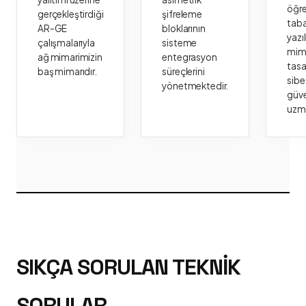
öğr
gerçekleştirdiği
şifreleme
taba
AR-GE
bloklarının
yazı
çalışmalarıyla
sisteme
mima
ağ mimarimizin
entegrasyon
tasa
baş mimarıdır.
süreçlerini
sibe
yönetmektedir.
güve
uzm
SIKÇA SORULAN TEKNIK
SORULAR