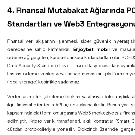
4. Finansal Mutabakat Ağlarında P
Standartları ve Web3 Entegrasyon
Finansal veri akışlarının işlenmesi, siber güvenlik hiyerarşi
derecesine sahip katmanıdır.
Enjoybet mobil
ve masaüstü
ödeme ağ geçitleri, küresel bankacılık standartları olan PCI-
Data Security Standard) Level 1 akreditasyonuna tam uyumlulukla
hassas ödeme verileri veya hesap numaraları, platformun ye
(local storage) kesinlikle saklanmaz.
Veriler, asimetrik şifreleme blokları vasıtasıyla tokenlaştırıl
ilgili finansal otoritenin API uç noktalarına iletilir. Bunun yanı
kapsamında platform omurgasına Web3 merkeziyetsiz finans
edilmiştir. Kripto varlık transferleri, akıllı kontratlar (Smar
cüzdan protokolleriyle yönetilir. Blokzincir üzerinde gerçe