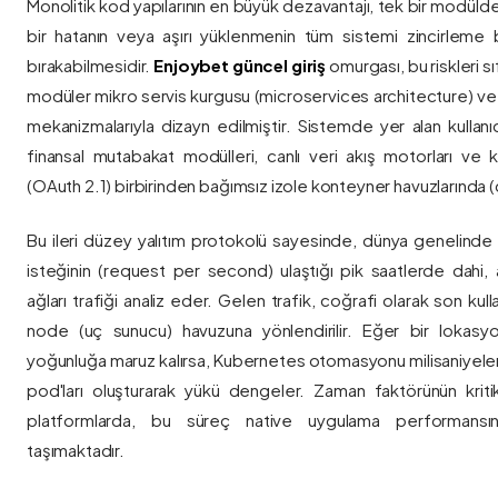
Monolitik kod yapılarının en büyük dezavantajı, tek bir modül
bir hatanın veya aşırı yüklenmenin tüm sistemi zincirleme 
bırakabilmesidir.
Enjoybet güncel giriş
omurgası, bu riskleri 
modüler mikro servis kurgusu (microservices architecture) 
mekanizmalarıyla dizayn edilmiştir. Sistemde yer alan kullanıcı
finansal mutabakat modülleri, canlı veri akış motorları ve k
(OAuth 2.1) birbirinden bağımsız izole konteyner havuzlarında (co
Bu ileri düzey yalıtım protokolü sayesinde, dünya genelinde a
isteğinin (request per second) ulaştığı pik saatlerde dahi, 
ağları trafiği analiz eder. Gelen trafik, coğrafi olarak son ku
node (uç sunucu) havuzuna yönlendirilir. Eğer bir lokasy
yoğunluğa maruz kalırsa, Kubernetes otomasyonu milisaniyeler
pod'ları oluşturarak yükü dengeler. Zaman faktörünün kriti
platformlarda, bu süreç native uygulama performansını
taşımaktadır.