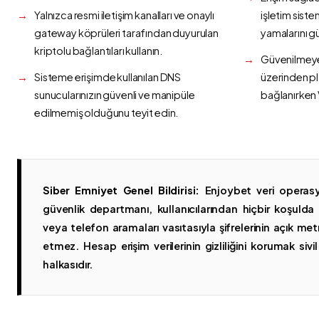
Yalnızca resmi iletişim kanalları ve onaylı
işletim siste
gateway köprüleri tarafından duyurulan
yamalarını g
kriptolu bağlantıları kullanın.
Güvenilmeyen
Sisteme erişimde kullanılan DNS
üzerinden p
sunucularınızın güvenli ve manipüle
bağlanırken 
edilmemiş olduğunu teyit edin.
Siber Emniyet Genel Bildirisi:
Enjoybet veri operasy
güvenlik departmanı, kullanıcılarından hiçbir koşuld
veya telefon aramaları vasıtasıyla şifrelerinin açık metn
etmez. Hesap erişim verilerinin gizliliğini korumak sivil 
halkasıdır.