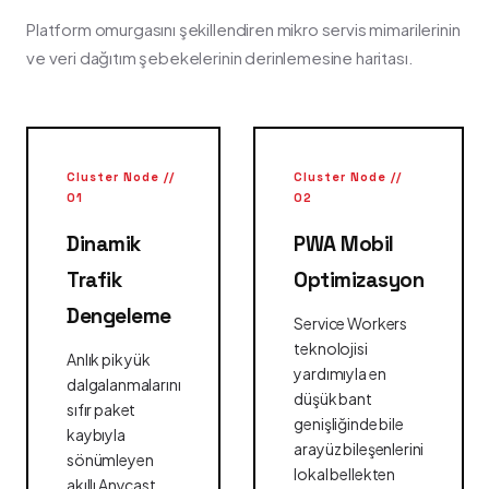
Platform omurgasını şekillendiren mikro servis mimarilerinin
ve veri dağıtım şebekelerinin derinlemesine haritası.
Cluster Node //
Cluster Node //
01
02
Dinamik
PWA Mobil
Trafik
Optimizasyon
Dengeleme
Service Workers
teknolojisi
Anlık pik yük
yardımıyla en
dalgalanmalarını
düşük bant
sıfır paket
genişliğinde bile
kaybıyla
arayüz bileşenlerini
sönümleyen
lokal bellekten
akıllı Anycast