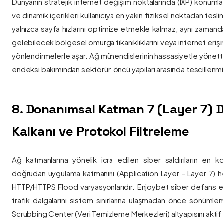
Dünyanın stratejik internet değişim noktalarında (IXP) konumlan
ve dinamik içerikleri kullanıcıya en yakın fiziksel noktadan tesl
yalnızca sayfa hızlarını optimize etmekle kalmaz, aynı zama
gelebilecek bölgesel omurga tıkanıklıklarını veya internet eriş
yönlendirmelerle aşar. Ağ mühendislerinin hassasiyetle yönettiği
endeksi bakımından sektörün öncü yapıları arasında tescillenmiş
8. Donanımsal Katman 7 (Layer 7)
Kalkanı ve Protokol Filtreleme
Ağ katmanlarına yönelik icra edilen siber saldırıların en ko
doğrudan uygulama katmanını (Application Layer - Layer 7) h
HTTP/HTTPS Flood varyasyonlarıdır. Enjoybet siber defans ekip
trafik dalgalarını sistem sınırlarına ulaşmadan önce sönüml
Scrubbing Center (Veri Temizleme Merkezleri) altyapısını aktif