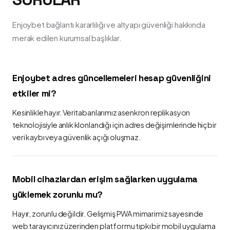
Enjoybet bağlantı kararlılığı ve altyapı güvenliği hakkında
merak edilen kurumsal başlıklar.
Enjoybet adres güncellemeleri hesap güvenliğini
etkiler mi?
Kesinlikle hayır. Veritabanlarımız asenkron replikasyon
teknolojisiyle anlık klonlandığı için adres değişimlerinde hiçbir
veri kaybı veya güvenlik açığı oluşmaz.
Mobil cihazlardan erişim sağlarken uygulama
yüklemek zorunlu mu?
Hayır, zorunlu değildir. Gelişmiş PWA mimarimiz sayesinde
web tarayıcınız üzerinden platformu tıpkı bir mobil uygulama