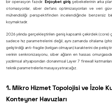
bir operasyon fazıdır.
Enjoybet giriş
şebekelerinin arka pla
otomasyonlar, siber defans optimizasyonları ve veri güvenl
mühendisliği perspektifinden incelendiğinde benzersiz bi
koymaktadır.
2026 yılında gerçekleştirilen geniş kapsamlı çekirdek (core) 
sadece hız parametrelerini değil, aynı zamanda oltalama (phis
geliştirdiği anti-fragile (kırılgan olmayan) karakterini de pekişti
verinin senkronizasyonu, siber ağların en hassas omurgasıdı
yazılımsal altyapısından donanımsal Layer 7 firewall katmanla
teknik parametrelerle masaya yatıracağız.
1. Mikro Hizmet Topolojisi ve İzole 
Konteyner Havuzları