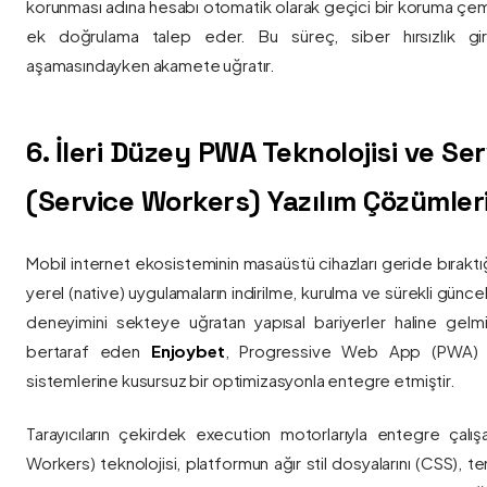
korunması adına hesabı otomatik olarak geçici bir koruma çemb
ek doğrulama talep eder. Bu süreç, siber hırsızlık gir
aşamasındayken akamete uğratır.
6. İleri Düzey PWA Teknolojisi ve Serv
(Service Workers) Yazılım Çözümler
Mobil internet ekosisteminin masaüstü cihazları geride bırak
yerel (native) uygulamaların indirilme, kurulma ve sürekli günce
deneyimini sekteye uğratan yapısal bariyerler haline gelm
bertaraf eden
Enjoybet
, Progressive Web App (PWA) mim
sistemlerine kusursuz bir optimizasyonla entegre etmiştir.
Tarayıcıların çekirdek execution motorlarıyla entegre çalışa
Workers) teknolojisi, platformun ağır stil dosyalarını (CSS), t