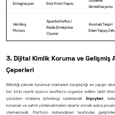
Güvenlik
Entegrasyon
End-Point Yapısı
Akreditasyonu
Apache Kafka /
Veri Akış
Anomali Tespit
Redis Enterprise
Motoru
Eden Yapay Zek
Cluster
3. Dijital Kimlik Koruma ve Gelişmiş
Çeperleri
Bilinirliği yüksek kurumsal markaların karşılaştığı en yaygın si
biri, kötü niyetli üçüncü taraflarca organize edilen taklit (kl
yürütülen oltalama (phishing) saldırılarıdır.
Enjoybet
, kulla
korumak ve sahte yönlendirmeleri ekarte etmek adına proaktif 
izlemektedir. Platform mühendisleri tarafından geliştiri