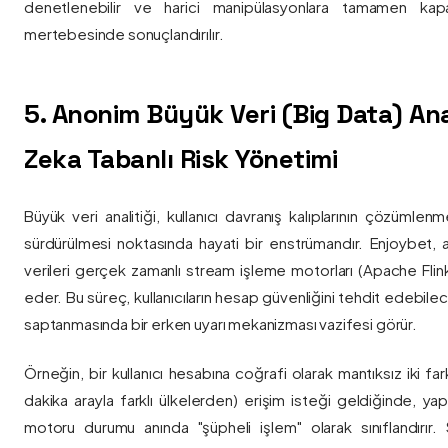
denetlenebilir ve harici manipülasyonlara tamamen kapa
mertebesinde sonuçlandırılır.
5. Anonim Büyük Veri (Big Data) Ana
Zeka Tabanlı Risk Yönetimi
Büyük veri analitiği, kullanıcı davranış kalıplarının çözümlenm
sürdürülmesi noktasında hayati bir enstrümandır. Enjoybet,
verileri gerçek zamanlı stream işleme motorları (Apache Flink /
eder. Bu süreç, kullanıcıların hesap güvenliğini tehdit edebile
saptanmasında bir erken uyarı mekanizması vazifesi görür.
Örneğin, bir kullanıcı hesabına coğrafi olarak mantıksız iki fa
dakika arayla farklı ülkelerden) erişim isteği geldiğinde, yap
motoru durumu anında "şüpheli işlem" olarak sınıflandırır. Si