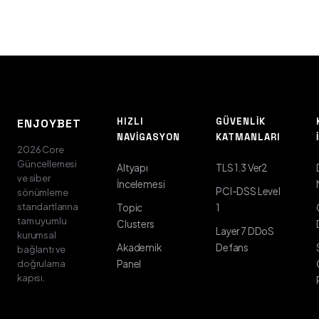
HIZLI
GÜVENLIK
ENJOYBET
NAVIGASYON
KATMANLARI
2026 Core
Güncellemesi
Altyapı
TLS 1.3 Ver2
ve siber
İncelemesi
PCI-DSS Level
sönümleme
standartlarına
Topic
1
tam uyumlu
Clusters
Layer 7 DDoS
kurumsal
Akademik
Defans
bağlantı ve
doğrulama
Panel
kapısı.