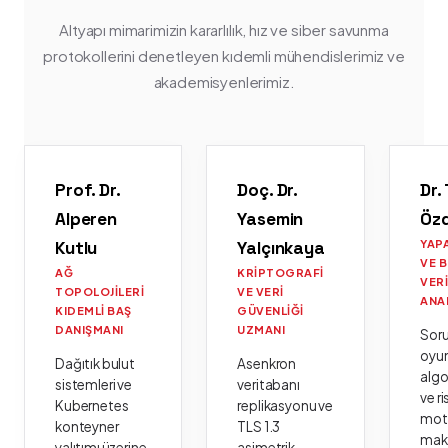
Altyapı mimarimizin kararlılık, hız ve siber savunma
protokollerini denetleyen kıdemli mühendislerimiz ve
akademisyenlerimiz.
Prof. Dr.
Doç. Dr.
Dr.
Alperen
Yasemin
Öz
Kutlu
Yalçınkaya
YAP
VE 
AĞ
KRIPTOGRAFI
VER
TOPOLOJILERI
VE VERI
ANA
KIDEMLI BAŞ
GÜVENLIĞI
DANIŞMANI
UZMANI
Sor
oyu
Dağıtık bulut
Asenkron
algo
sistemleri ve
veritabanı
ve ri
Kubernetes
replikasyonu ve
moto
konteyner
TLS 1.3
mak
yalıtımı üzerine
asimetrik