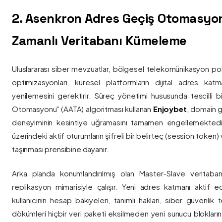
2. Asenkron Adres Geçiş Otomasyo
Zamanlı Veritabanı Kümeleme
Uluslararası siber mevzuatlar, bölgesel telekomünikasyon poli
optimizasyonları, küresel platformların dijital adres katmanl
yenilemesini gerektirir. Süreç yönetimi hususunda tescilli
Otomasyonu" (AATA) algoritması kullanan
Enjoybet
, domain g
deneyiminin kesintiye uğramasını tamamen engellemekted
üzerindeki aktif oturumların şifreli bir belirteç (session token)
taşınması prensibine dayanır.
Arka planda konumlandırılmış olan Master-Slave veritaban
replikasyon mimarisiyle çalışır. Yeni adres katmanı aktif edi
kullanıcının hesap bakiyeleri, tanımlı hakları, siber güvenlik
dökümleri hiçbir veri paketi eksilmeden yeni sunucu blokların