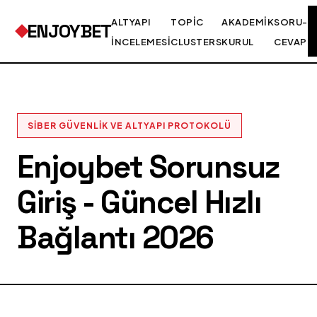
ALTYAPI
TOPIC
AKADEMIK
SORU-
ENJOYBET
İNCELEMESI
CLUSTERS
KURUL
CEVAP
SIBER GÜVENLIK VE ALTYAPI PROTOKOLÜ
Enjoybet Sorunsuz
Giriş - Güncel Hızlı
Bağlantı 2026