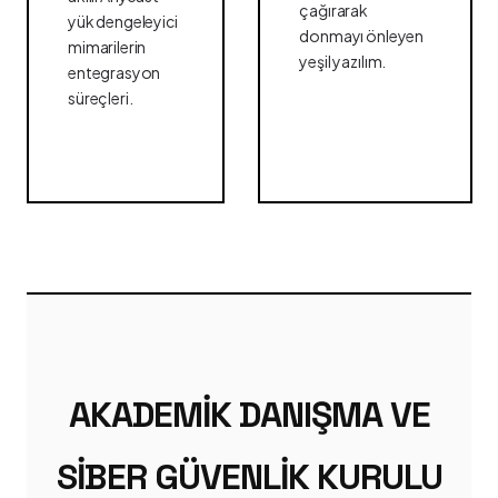
çağırarak
yük dengeleyici
donmayı önleyen
mimarilerin
yeşil yazılım.
entegrasyon
süreçleri.
AKADEMIK DANIŞMA VE
SIBER GÜVENLIK KURULU