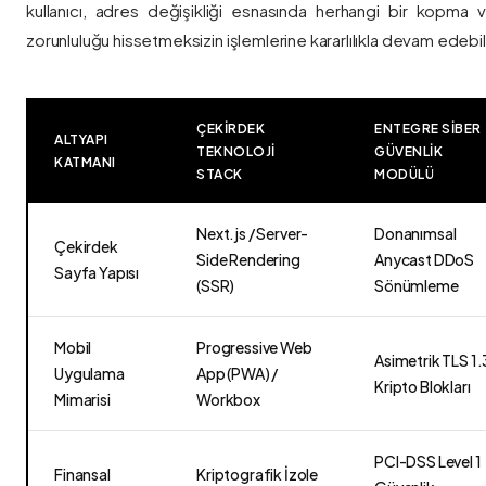
kullanıcı, adres değişikliği esnasında herhangi bir kopma
zorunluluğu hissetmeksizin işlemlerine kararlılıkla devam edebili
ÇEKIRDEK
ENTEGRE SIBER
ALTYAPI
TEKNOLOJI
GÜVENLIK
KATMANI
STACK
MODÜLÜ
Next.js / Server-
Donanımsal
Çekirdek
Side Rendering
Anycast DDoS
Sayfa Yapısı
(SSR)
Sönümleme
Mobil
Progressive Web
Asimetrik TLS 1.
Uygulama
App (PWA) /
Kripto Blokları
Mimarisi
Workbox
PCI-DSS Level 1
Finansal
Kriptografik İzole