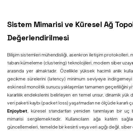
Sistem Mimarisi ve Küresel Ağ Topolo
Değerlendirilmesi
Bilişim sistemleri mühendisliği, asenkron iletişim protokolleri, 
tabanı kümeleme (clustering) teknolojileri, modern siber uzay
arasında yer almaktadır. Özellikle yüksek hacimli anlık kulla
gecikme sürelerini (latency) minimum seviyeye indirgemey
eski nesil monolitik sunucu yaklaşımları tamamen geçerliliğini yitir
kararlılık endekslerini belirleyen en temel unsur, dinamik yük
veri paketi kaybı (packet loss) yaşatmadan ne ölçüde kararlı ça
Enjoybet
, küresel standartları yeniden tanımlayan bir uç
mimarisi sergilemektedir. Kullanıcıların ağa katılım sağla
güncellemeleri, temelde bir kesinti veya veri açığı değil, siber 