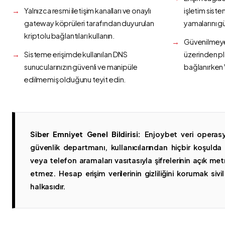
Yalnızca resmi iletişim kanalları ve onaylı
işletim siste
gateway köprüleri tarafından duyurulan
yamalarını g
kriptolu bağlantıları kullanın.
Güvenilmeyen
Sisteme erişimde kullanılan DNS
üzerinden p
sunucularınızın güvenli ve manipüle
bağlanırken 
edilmemiş olduğunu teyit edin.
Siber Emniyet Genel Bildirisi:
Enjoybet veri operasy
güvenlik departmanı, kullanıcılarından hiçbir koşuld
veya telefon aramaları vasıtasıyla şifrelerinin açık metn
etmez. Hesap erişim verilerinin gizliliğini korumak sivil 
halkasıdır.