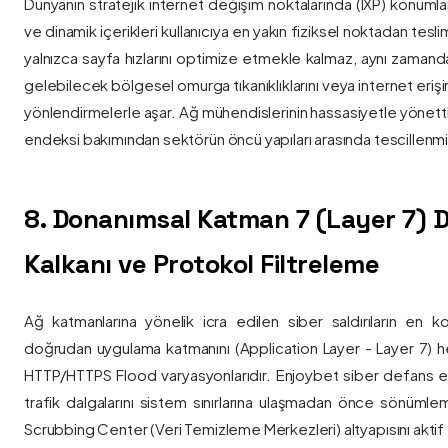
Dünyanın stratejik internet değişim noktalarında (IXP) konumlan
ve dinamik içerikleri kullanıcıya en yakın fiziksel noktadan tesl
yalnızca sayfa hızlarını optimize etmekle kalmaz, aynı zama
gelebilecek bölgesel omurga tıkanıklıklarını veya internet eriş
yönlendirmelerle aşar. Ağ mühendislerinin hassasiyetle yönettiği
endeksi bakımından sektörün öncü yapıları arasında tescillenmiş
8. Donanımsal Katman 7 (Layer 7)
Kalkanı ve Protokol Filtreleme
Ağ katmanlarına yönelik icra edilen siber saldırıların en ko
doğrudan uygulama katmanını (Application Layer - Layer 7) h
HTTP/HTTPS Flood varyasyonlarıdır. Enjoybet siber defans ekip
trafik dalgalarını sistem sınırlarına ulaşmadan önce sönüml
Scrubbing Center (Veri Temizleme Merkezleri) altyapısını aktif