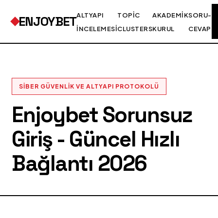
ALTYAPI
TOPIC
AKADEMIK
SORU-
ENJOYBET
İNCELEMESI
CLUSTERS
KURUL
CEVAP
SIBER GÜVENLIK VE ALTYAPI PROTOKOLÜ
Enjoybet Sorunsuz
Giriş - Güncel Hızlı
Bağlantı 2026