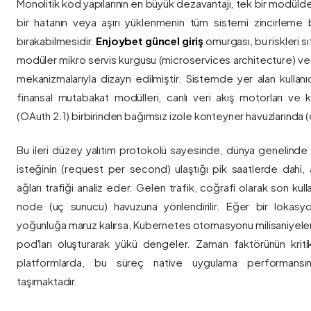
Monolitik kod yapılarının en büyük dezavantajı, tek bir modül
bir hatanın veya aşırı yüklenmenin tüm sistemi zincirleme 
bırakabilmesidir.
Enjoybet güncel giriş
omurgası, bu riskleri 
modüler mikro servis kurgusu (microservices architecture) 
mekanizmalarıyla dizayn edilmiştir. Sistemde yer alan kullanıcı
finansal mutabakat modülleri, canlı veri akış motorları ve k
(OAuth 2.1) birbirinden bağımsız izole konteyner havuzlarında (co
Bu ileri düzey yalıtım protokolü sayesinde, dünya genelinde a
isteğinin (request per second) ulaştığı pik saatlerde dahi, 
ağları trafiği analiz eder. Gelen trafik, coğrafi olarak son ku
node (uç sunucu) havuzuna yönlendirilir. Eğer bir lokasy
yoğunluğa maruz kalırsa, Kubernetes otomasyonu milisaniyeler
pod'ları oluşturarak yükü dengeler. Zaman faktörünün kriti
platformlarda, bu süreç native uygulama performansını
taşımaktadır.