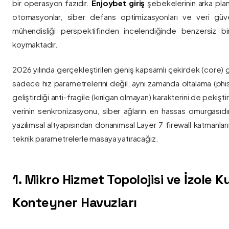
bir operasyon fazıdır.
Enjoybet giriş
şebekelerinin arka pla
otomasyonlar, siber defans optimizasyonları ve veri güvenl
mühendisliği perspektifinden incelendiğinde benzersiz bi
koymaktadır.
2026 yılında gerçekleştirilen geniş kapsamlı çekirdek (core) 
sadece hız parametrelerini değil, aynı zamanda oltalama (phis
geliştirdiği anti-fragile (kırılgan olmayan) karakterini de pekişti
verinin senkronizasyonu, siber ağların en hassas omurgasıdı
yazılımsal altyapısından donanımsal Layer 7 firewall katmanla
teknik parametrelerle masaya yatıracağız.
1. Mikro Hizmet Topolojisi ve İzole 
Konteyner Havuzları