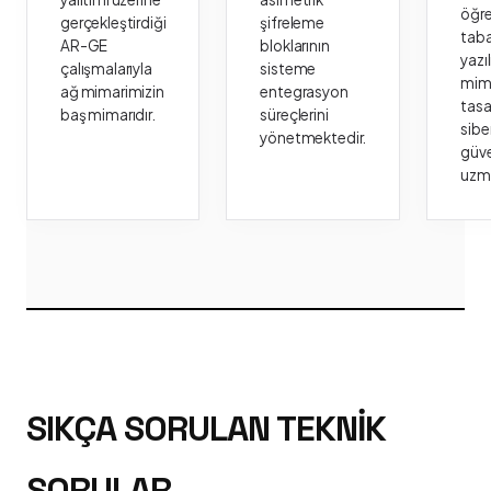
öğr
gerçekleştirdiği
şifreleme
taba
AR-GE
bloklarının
yazı
çalışmalarıyla
sisteme
mima
ağ mimarimizin
entegrasyon
tasa
baş mimarıdır.
süreçlerini
sibe
yönetmektedir.
güve
uzm
SIKÇA SORULAN TEKNIK
SORULAR