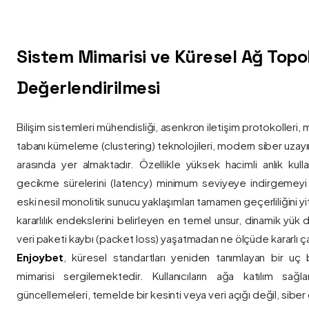
Sistem Mimarisi ve Küresel Ağ Topolo
Değerlendirilmesi
Bilişim sistemleri mühendisliği, asenkron iletişim protokolleri, 
tabanı kümeleme (clustering) teknolojileri, modern siber uzay
arasında yer almaktadır. Özellikle yüksek hacimli anlık kulla
gecikme sürelerini (latency) minimum seviyeye indirgemey
eski nesil monolitik sunucu yaklaşımları tamamen geçerliliğini yitir
kararlılık endekslerini belirleyen en temel unsur, dinamik yük
veri paketi kaybı (packet loss) yaşatmadan ne ölçüde kararlı ça
Enjoybet
, küresel standartları yeniden tanımlayan bir uç
mimarisi sergilemektedir. Kullanıcıların ağa katılım sağla
güncellemeleri, temelde bir kesinti veya veri açığı değil, siber 