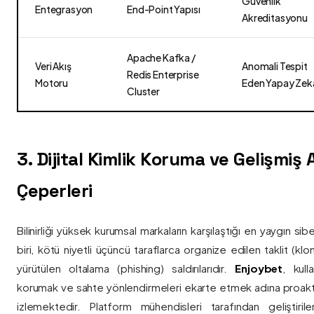
Güvenlik
Entegrasyon
End-Point Yapısı
Akreditasyonu
Apache Kafka /
Veri Akış
Anomali Tespit
Redis Enterprise
Motoru
Eden Yapay Zek
Cluster
3. Dijital Kimlik Koruma ve Gelişmiş
Çeperleri
Bilinirliği yüksek kurumsal markaların karşılaştığı en yaygın si
biri, kötü niyetli üçüncü taraflarca organize edilen taklit (kl
yürütülen oltalama (phishing) saldırılarıdır.
Enjoybet
, kulla
korumak ve sahte yönlendirmeleri ekarte etmek adına proaktif 
izlemektedir. Platform mühendisleri tarafından geliştiri