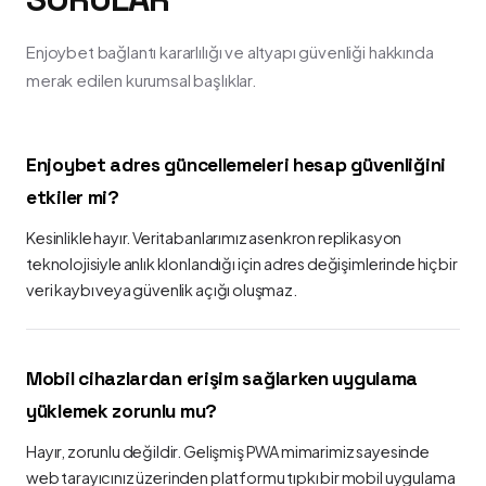
Enjoybet bağlantı kararlılığı ve altyapı güvenliği hakkında
merak edilen kurumsal başlıklar.
Enjoybet adres güncellemeleri hesap güvenliğini
etkiler mi?
Kesinlikle hayır. Veritabanlarımız asenkron replikasyon
teknolojisiyle anlık klonlandığı için adres değişimlerinde hiçbir
veri kaybı veya güvenlik açığı oluşmaz.
Mobil cihazlardan erişim sağlarken uygulama
yüklemek zorunlu mu?
Hayır, zorunlu değildir. Gelişmiş PWA mimarimiz sayesinde
web tarayıcınız üzerinden platformu tıpkı bir mobil uygulama