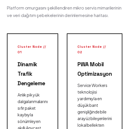
Platform omurgasını şekillendiren mikro servis mimarilerinin
ve veri dağıtım şebekelerinin derinlemesine haritası.
Cluster Node //
Cluster Node //
01
02
Dinamik
PWA Mobil
Trafik
Optimizasyon
Dengeleme
Service Workers
teknolojisi
Anlık pik yük
yardımıyla en
dalgalanmalarını
düşük bant
sıfır paket
genişliğinde bile
kaybıyla
arayüz bileşenlerini
sönümleyen
lokal bellekten
akıllı Anycast