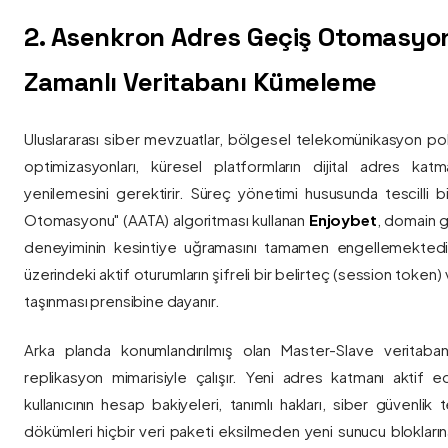
2. Asenkron Adres Geçiş Otomasyo
Zamanlı Veritabanı Kümeleme
Uluslararası siber mevzuatlar, bölgesel telekomünikasyon poli
optimizasyonları, küresel platformların dijital adres katmanl
yenilemesini gerektirir. Süreç yönetimi hususunda tescilli
Otomasyonu" (AATA) algoritması kullanan
Enjoybet
, domain g
deneyiminin kesintiye uğramasını tamamen engellemekted
üzerindeki aktif oturumların şifreli bir belirteç (session token)
taşınması prensibine dayanır.
Arka planda konumlandırılmış olan Master-Slave veritaban
replikasyon mimarisiyle çalışır. Yeni adres katmanı aktif edi
kullanıcının hesap bakiyeleri, tanımlı hakları, siber güvenlik
dökümleri hiçbir veri paketi eksilmeden yeni sunucu blokların