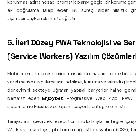
korunması adına hesabı otomatik olarak geçici bir koruma çemb
ek doğrulama talep eder. Bu süreç, siber hırsızlık gir
aşamasındayken akamete uğratır.
6. İleri Düzey PWA Teknolojisi ve Serv
(Service Workers) Yazılım Çözümler
Mobil internet ekosisteminin masaüstü cihazları geride bırak
yerel (native) uygulamaların indirilme, kurulma ve sürekli günce
deneyimini sekteye uğratan yapısal bariyerler haline gelm
bertaraf eden
Enjoybet
, Progressive Web App (PWA) mim
sistemlerine kusursuz bir optimizasyonla entegre etmiştir.
Tarayıcıların çekirdek execution motorlarıyla entegre çalışa
Workers) teknolojisi, platformun ağır stil dosyalarını (CSS), t