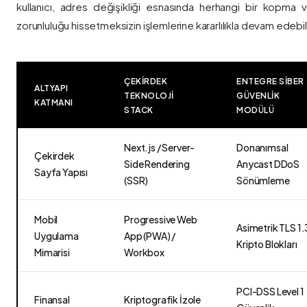
kullanıcı, adres değişikliği esnasında herhangi bir kopma
zorunluluğu hissetmeksizin işlemlerine kararlılıkla devam edebili
ÇEKIRDEK
ENTEGRE SIBER
ALTYAPI
TEKNOLOJI
GÜVENLIK
KATMANI
STACK
MODÜLÜ
Next.js / Server-
Donanımsal
Çekirdek
Side Rendering
Anycast DDoS
Sayfa Yapısı
(SSR)
Sönümleme
Mobil
Progressive Web
Asimetrik TLS 1.
Uygulama
App (PWA) /
Kripto Blokları
Mimarisi
Workbox
PCI-DSS Level 1
Finansal
Kriptografik İzole