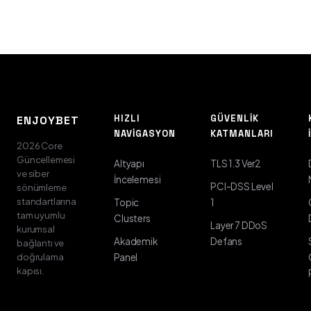
HIZLI
GÜVENLIK
ENJOYBET
NAVIGASYON
KATMANLARI
2026 Core
Güncellemesi
Altyapı
TLS 1.3 Ver2
ve siber
İncelemesi
PCI-DSS Level
sönümleme
standartlarına
Topic
1
tam uyumlu
Clusters
Layer 7 DDoS
kurumsal
Akademik
Defans
bağlantı ve
doğrulama
Panel
kapısı.