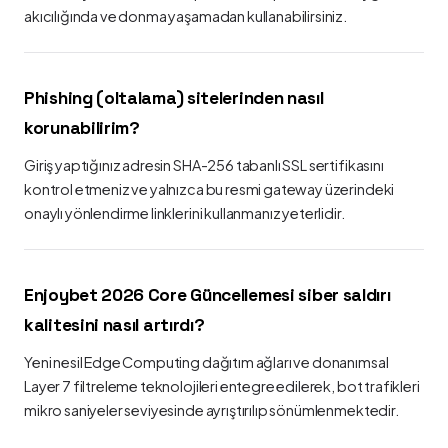
akıcılığında ve donma yaşamadan kullanabilirsiniz.
Phishing (oltalama) sitelerinden nasıl
korunabilirim?
Giriş yaptığınız adresin SHA-256 tabanlı SSL sertifikasını
kontrol etmeniz ve yalnızca bu resmi gateway üzerindeki
onaylı yönlendirme linklerini kullanmanız yeterlidir.
Enjoybet 2026 Core Güncellemesi siber saldırı
kalitesini nasıl artırdı?
Yeni nesil Edge Computing dağıtım ağları ve donanımsal
Layer 7 filtreleme teknolojileri entegre edilerek, bot trafikleri
mikro saniyeler seviyesinde ayrıştırılıp sönümlenmektedir.