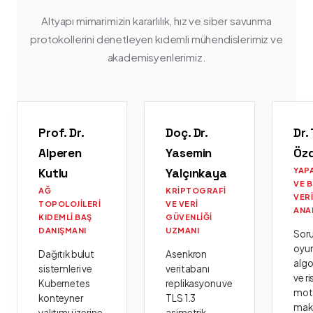
Altyapı mimarimizin kararlılık, hız ve siber savunma
protokollerini denetleyen kıdemli mühendislerimiz ve
akademisyenlerimiz.
Prof. Dr.
Doç. Dr.
Dr.
Alperen
Yasemin
Öz
Kutlu
Yalçınkaya
YAP
VE 
AĞ
KRIPTOGRAFI
VER
TOPOLOJILERI
VE VERI
ANA
KIDEMLI BAŞ
GÜVENLIĞI
DANIŞMANI
UZMANI
Sor
oyu
Dağıtık bulut
Asenkron
algo
sistemleri ve
veritabanı
ve ri
Kubernetes
replikasyonu ve
moto
konteyner
TLS 1.3
mak
yalıtımı üzerine
asimetrik