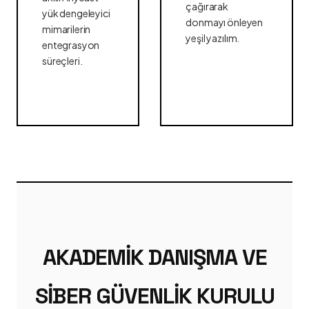
çağırarak
yük dengeleyici
donmayı önleyen
mimarilerin
yeşil yazılım.
entegrasyon
süreçleri.
AKADEMIK DANIŞMA VE
SIBER GÜVENLIK KURULU