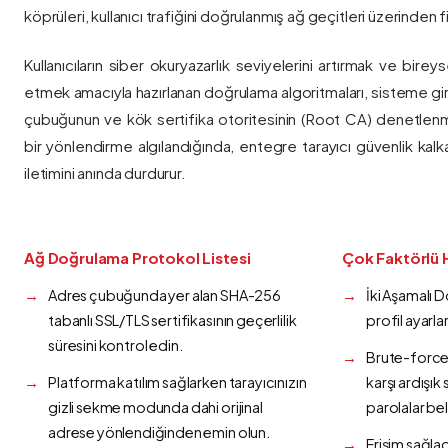
köprüleri, kullanıcı trafiğini doğrulanmış ağ geçitleri üzerinden fi
Kullanıcıların siber okuryazarlık seviyelerini artırmak ve bireys
etmek amacıyla hazırlanan doğrulama algoritmaları, sisteme gir
çubuğunun ve kök sertifika otoritesinin (Root CA) denetlenmes
bir yönlendirme algılandığında, entegre tarayıcı güvenlik kalk
iletimini anında durdurur.
Ağ Doğrulama Protokol Listesi
Çok Faktörlü 
Adres çubuğunda yer alan SHA-256
İki Aşamalı 
tabanlı SSL/TLS sertifikasının geçerlilik
profil ayarla
süresini kontrol edin.
Brute-force 
Platforma katılım sağlarken tarayıcınızın
karşı ardışı
gizli sekme modunda dahi orijinal
parolalar bel
adrese yönlendiğinden emin olun.
Erişim sağlad