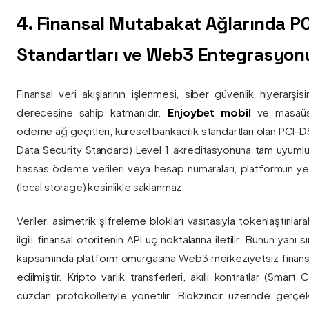
4. Finansal Mutabakat Ağlarında P
Standartları ve Web3 Entegrasyon
Finansal veri akışlarının işlenmesi, siber güvenlik hiyerarşi
derecesine sahip katmanıdır.
Enjoybet mobil
ve masaüstü
ödeme ağ geçitleri, küresel bankacılık standartları olan PCI-
Data Security Standard) Level 1 akreditasyonuna tam uyumlulukla
hassas ödeme verileri veya hesap numaraları, platformun ye
(local storage) kesinlikle saklanmaz.
Veriler, asimetrik şifreleme blokları vasıtasıyla tokenlaştırıl
ilgili finansal otoritenin API uç noktalarına iletilir. Bunun yanı
kapsamında platform omurgasına Web3 merkeziyetsiz finans
edilmiştir. Kripto varlık transferleri, akıllı kontratlar (Smar
cüzdan protokolleriyle yönetilir. Blokzincir üzerinde gerçe