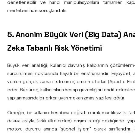
denetlenebilir ve harici manipülasyonlara tamamen kapa
mertebesinde sonuçlandırılır.
5. Anonim Büyük Veri (Big Data) Ana
Zeka Tabanlı Risk Yönetimi
Büyük veri analitiği, kullanıcı davranış kalıplarının çözümlenm
sürdürülmesi noktasında hayati bir enstrümandır. Enjoybet,
verileri gerçek zamanlı stream işleme motorları (Apache Flink /
eder. Bu süreç, kullanıcıların hesap güvenliğini tehdit edebile
saptanmasında bir erken uyarı mekanizması vazifesi görür.
Örneğin, bir kullanıcı hesabına coğrafi olarak mantıksız iki fa
dakika arayla farklı ülkelerden) erişim isteği geldiğinde, yap
motoru durumu anında "şüpheli işlem" olarak sınıflandırır. Si