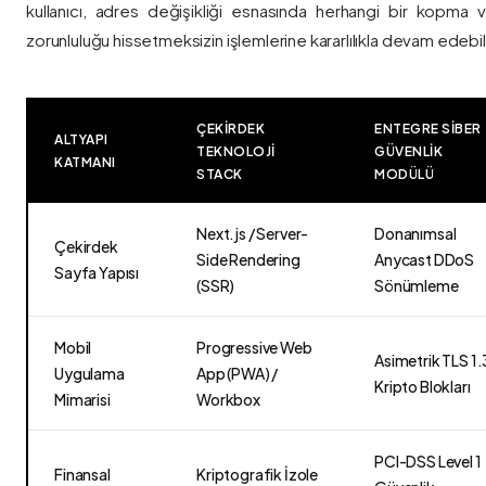
kullanıcı, adres değişikliği esnasında herhangi bir kopma
zorunluluğu hissetmeksizin işlemlerine kararlılıkla devam edebili
ÇEKIRDEK
ENTEGRE SIBER
ALTYAPI
TEKNOLOJI
GÜVENLIK
KATMANI
STACK
MODÜLÜ
Next.js / Server-
Donanımsal
Çekirdek
Side Rendering
Anycast DDoS
Sayfa Yapısı
(SSR)
Sönümleme
Mobil
Progressive Web
Asimetrik TLS 1.
Uygulama
App (PWA) /
Kripto Blokları
Mimarisi
Workbox
PCI-DSS Level 1
Finansal
Kriptografik İzole