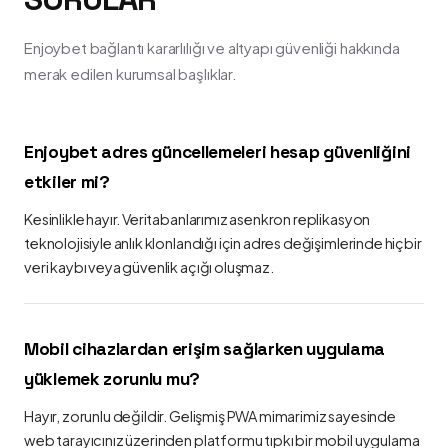
Enjoybet bağlantı kararlılığı ve altyapı güvenliği hakkında
merak edilen kurumsal başlıklar.
Enjoybet adres güncellemeleri hesap güvenliğini
etkiler mi?
Kesinlikle hayır. Veritabanlarımız asenkron replikasyon
teknolojisiyle anlık klonlandığı için adres değişimlerinde hiçbir
veri kaybı veya güvenlik açığı oluşmaz.
Mobil cihazlardan erişim sağlarken uygulama
yüklemek zorunlu mu?
Hayır, zorunlu değildir. Gelişmiş PWA mimarimiz sayesinde
web tarayıcınız üzerinden platformu tıpkı bir mobil uygulama