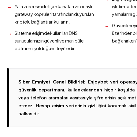
Yalnızca resmi iletişim kanalları ve onaylı
işletim siste
gateway köprüleri tarafından duyurulan
yamalarını g
kriptolu bağlantıları kullanın.
Güvenilmeyen
Sisteme erişimde kullanılan DNS
üzerinden p
sunucularınızın güvenli ve manipüle
bağlanırken 
edilmemiş olduğunu teyit edin.
Siber Emniyet Genel Bildirisi:
Enjoybet veri operasy
güvenlik departmanı, kullanıcılarından hiçbir koşuld
veya telefon aramaları vasıtasıyla şifrelerinin açık metn
etmez. Hesap erişim verilerinin gizliliğini korumak sivil 
halkasıdır.