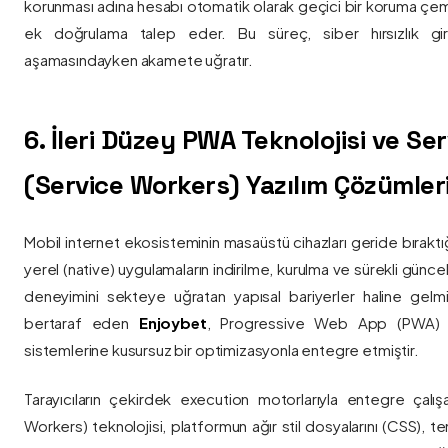
korunması adına hesabı otomatik olarak geçici bir koruma çemb
ek doğrulama talep eder. Bu süreç, siber hırsızlık gir
aşamasındayken akamete uğratır.
6. İleri Düzey PWA Teknolojisi ve Serv
(Service Workers) Yazılım Çözümler
Mobil internet ekosisteminin masaüstü cihazları geride bırak
yerel (native) uygulamaların indirilme, kurulma ve sürekli günce
deneyimini sekteye uğratan yapısal bariyerler haline gelm
bertaraf eden
Enjoybet
, Progressive Web App (PWA) mim
sistemlerine kusursuz bir optimizasyonla entegre etmiştir.
Tarayıcıların çekirdek execution motorlarıyla entegre çalışa
Workers) teknolojisi, platformun ağır stil dosyalarını (CSS), t