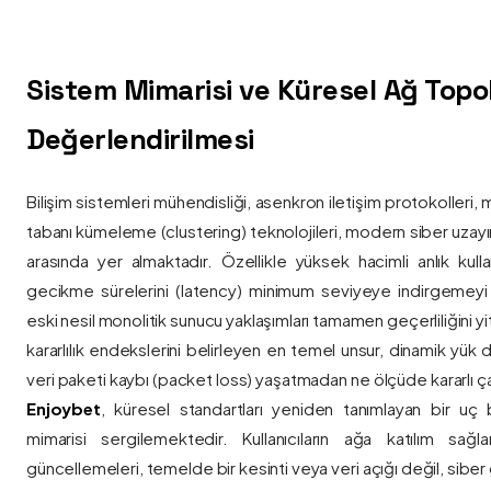
Sistem Mimarisi ve Küresel Ağ Topolo
Değerlendirilmesi
Bilişim sistemleri mühendisliği, asenkron iletişim protokolleri, 
tabanı kümeleme (clustering) teknolojileri, modern siber uzay
arasında yer almaktadır. Özellikle yüksek hacimli anlık kulla
gecikme sürelerini (latency) minimum seviyeye indirgemey
eski nesil monolitik sunucu yaklaşımları tamamen geçerliliğini yitir
kararlılık endekslerini belirleyen en temel unsur, dinamik yük
veri paketi kaybı (packet loss) yaşatmadan ne ölçüde kararlı ça
Enjoybet
, küresel standartları yeniden tanımlayan bir uç
mimarisi sergilemektedir. Kullanıcıların ağa katılım sağla
güncellemeleri, temelde bir kesinti veya veri açığı değil, siber 