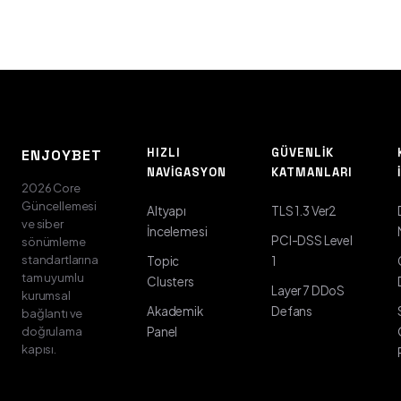
HIZLI
GÜVENLIK
ENJOYBET
NAVIGASYON
KATMANLARI
2026 Core
Güncellemesi
Altyapı
TLS 1.3 Ver2
ve siber
İncelemesi
PCI-DSS Level
sönümleme
standartlarına
Topic
1
tam uyumlu
Clusters
Layer 7 DDoS
kurumsal
Akademik
Defans
bağlantı ve
doğrulama
Panel
kapısı.