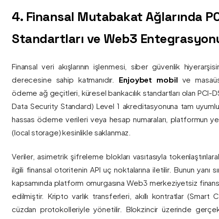
4. Finansal Mutabakat Ağlarında P
Standartları ve Web3 Entegrasyon
Finansal veri akışlarının işlenmesi, siber güvenlik hiyerarşi
derecesine sahip katmanıdır.
Enjoybet mobil
ve masaüstü
ödeme ağ geçitleri, küresel bankacılık standartları olan PCI-
Data Security Standard) Level 1 akreditasyonuna tam uyumlulukla
hassas ödeme verileri veya hesap numaraları, platformun ye
(local storage) kesinlikle saklanmaz.
Veriler, asimetrik şifreleme blokları vasıtasıyla tokenlaştırıl
ilgili finansal otoritenin API uç noktalarına iletilir. Bunun yanı
kapsamında platform omurgasına Web3 merkeziyetsiz finans
edilmiştir. Kripto varlık transferleri, akıllı kontratlar (Smar
cüzdan protokolleriyle yönetilir. Blokzincir üzerinde gerçe