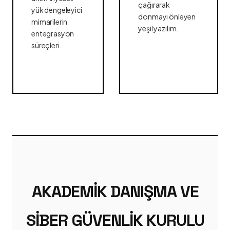
çağırarak
yük dengeleyici
donmayı önleyen
mimarilerin
yeşil yazılım.
entegrasyon
süreçleri.
AKADEMIK DANIŞMA VE
SIBER GÜVENLIK KURULU