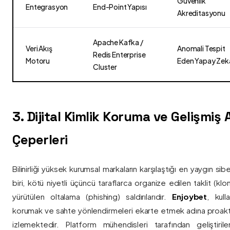
Güvenlik
Entegrasyon
End-Point Yapısı
Akreditasyonu
Apache Kafka /
Veri Akış
Anomali Tespit
Redis Enterprise
Motoru
Eden Yapay Zek
Cluster
3. Dijital Kimlik Koruma ve Gelişmiş
Çeperleri
Bilinirliği yüksek kurumsal markaların karşılaştığı en yaygın si
biri, kötü niyetli üçüncü taraflarca organize edilen taklit (kl
yürütülen oltalama (phishing) saldırılarıdır.
Enjoybet
, kulla
korumak ve sahte yönlendirmeleri ekarte etmek adına proaktif 
izlemektedir. Platform mühendisleri tarafından geliştiri