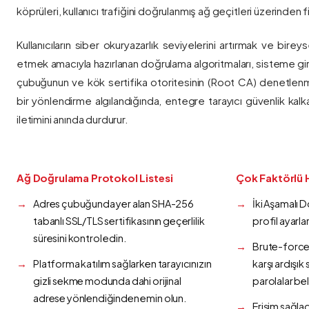
köprüleri, kullanıcı trafiğini doğrulanmış ağ geçitleri üzerinden fi
Kullanıcıların siber okuryazarlık seviyelerini artırmak ve bireys
etmek amacıyla hazırlanan doğrulama algoritmaları, sisteme gir
çubuğunun ve kök sertifika otoritesinin (Root CA) denetlenmes
bir yönlendirme algılandığında, entegre tarayıcı güvenlik kalk
iletimini anında durdurur.
Ağ Doğrulama Protokol Listesi
Çok Faktörlü 
Adres çubuğunda yer alan SHA-256
İki Aşamalı 
tabanlı SSL/TLS sertifikasının geçerlilik
profil ayarla
süresini kontrol edin.
Brute-force 
Platforma katılım sağlarken tarayıcınızın
karşı ardışı
gizli sekme modunda dahi orijinal
parolalar bel
adrese yönlendiğinden emin olun.
Erişim sağlad