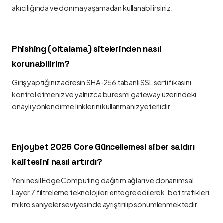
akıcılığında ve donma yaşamadan kullanabilirsiniz.
Phishing (oltalama) sitelerinden nasıl
korunabilirim?
Giriş yaptığınız adresin SHA-256 tabanlı SSL sertifikasını
kontrol etmeniz ve yalnızca bu resmi gateway üzerindeki
onaylı yönlendirme linklerini kullanmanız yeterlidir.
Enjoybet 2026 Core Güncellemesi siber saldırı
kalitesini nasıl artırdı?
Yeni nesil Edge Computing dağıtım ağları ve donanımsal
Layer 7 filtreleme teknolojileri entegre edilerek, bot trafikleri
mikro saniyeler seviyesinde ayrıştırılıp sönümlenmektedir.