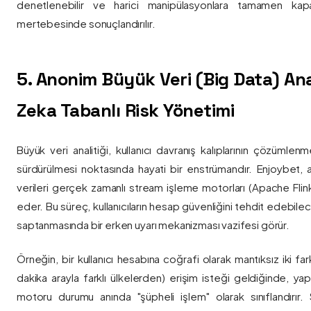
denetlenebilir ve harici manipülasyonlara tamamen kapa
mertebesinde sonuçlandırılır.
5. Anonim Büyük Veri (Big Data) Ana
Zeka Tabanlı Risk Yönetimi
Büyük veri analitiği, kullanıcı davranış kalıplarının çözümlenm
sürdürülmesi noktasında hayati bir enstrümandır. Enjoybet,
verileri gerçek zamanlı stream işleme motorları (Apache Flink /
eder. Bu süreç, kullanıcıların hesap güvenliğini tehdit edebile
saptanmasında bir erken uyarı mekanizması vazifesi görür.
Örneğin, bir kullanıcı hesabına coğrafi olarak mantıksız iki fa
dakika arayla farklı ülkelerden) erişim isteği geldiğinde, yap
motoru durumu anında "şüpheli işlem" olarak sınıflandırır. Si