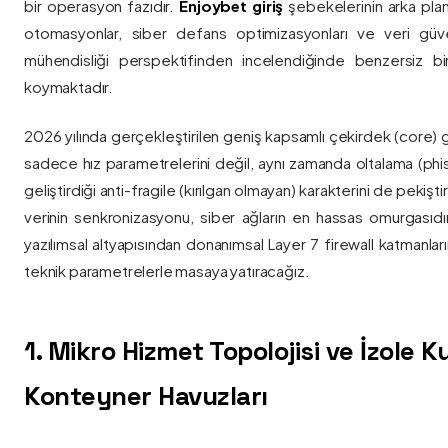
bir operasyon fazıdır.
Enjoybet giriş
şebekelerinin arka pla
otomasyonlar, siber defans optimizasyonları ve veri güvenl
mühendisliği perspektifinden incelendiğinde benzersiz bi
koymaktadır.
2026 yılında gerçekleştirilen geniş kapsamlı çekirdek (core) 
sadece hız parametrelerini değil, aynı zamanda oltalama (phis
geliştirdiği anti-fragile (kırılgan olmayan) karakterini de pekişti
verinin senkronizasyonu, siber ağların en hassas omurgasıdı
yazılımsal altyapısından donanımsal Layer 7 firewall katmanla
teknik parametrelerle masaya yatıracağız.
1. Mikro Hizmet Topolojisi ve İzole 
Konteyner Havuzları