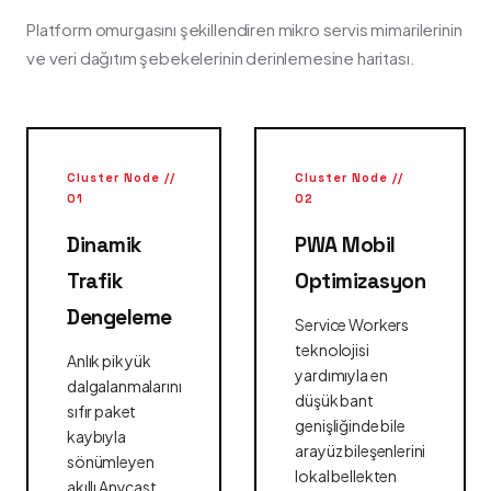
Platform omurgasını şekillendiren mikro servis mimarilerinin
ve veri dağıtım şebekelerinin derinlemesine haritası.
Cluster Node //
Cluster Node //
01
02
Dinamik
PWA Mobil
Trafik
Optimizasyon
Dengeleme
Service Workers
teknolojisi
Anlık pik yük
yardımıyla en
dalgalanmalarını
düşük bant
sıfır paket
genişliğinde bile
kaybıyla
arayüz bileşenlerini
sönümleyen
lokal bellekten
akıllı Anycast