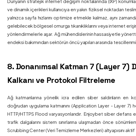
Dünyanın stratejik internet değişim noktalarında (IXP) konumlan
ve dinamik içerikleri kullanıcıya en yakın fiziksel noktadan tesl
yalnızca sayfa hızlarını optimize etmekle kalmaz, aynı zama
gelebilecek bölgesel omurga tıkanıklıklarını veya internet eriş
yönlendirmelerle aşar. Ağ mühendislerinin hassasiyetle yönettiği
endeksi bakımından sektörün öncü yapıları arasında tescillenmiş
8. Donanımsal Katman 7 (Layer 7)
Kalkanı ve Protokol Filtreleme
Ağ katmanlarına yönelik icra edilen siber saldırıların en ko
doğrudan uygulama katmanını (Application Layer - Layer 7) h
HTTP/HTTPS Flood varyasyonlarıdır. Enjoybet siber defans ekip
trafik dalgalarını sistem sınırlarına ulaşmadan önce sönüml
Scrubbing Center (Veri Temizleme Merkezleri) altyapısını aktif