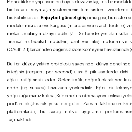
Monolitik kod yapılarının en büyük dezavantajı, tek bir modül
bir hatanın veya aşırı yüklenmenin tüm sistemi zincirleme 
bırakabilmesidir.
Enjoybet güncel giriş
omurgası, bu riskleri 
modüler mikro servis kurgusu (microservices architecture) 
mekanizmalarıyla dizayn edilmiştir. Sistemde yer alan kullanıcı
finansal mutabakat modülleri, canlı veri akış motorları ve k
(OAuth 2.1) birbirinden bağımsız izole konteyner havuzlarında (co
Bu ileri düzey yalıtım protokolü sayesinde, dünya genelinde a
isteğinin (request per second) ulaştığı pik saatlerde dahi, 
ağları trafiği analiz eder. Gelen trafik, coğrafi olarak son ku
node (uç sunucu) havuzuna yönlendirilir. Eğer bir lokasy
yoğunluğa maruz kalırsa, Kubernetes otomasyonu milisaniyeler
pod'ları oluşturarak yükü dengeler. Zaman faktörünün kriti
platformlarda, bu süreç native uygulama performansını
taşımaktadır.