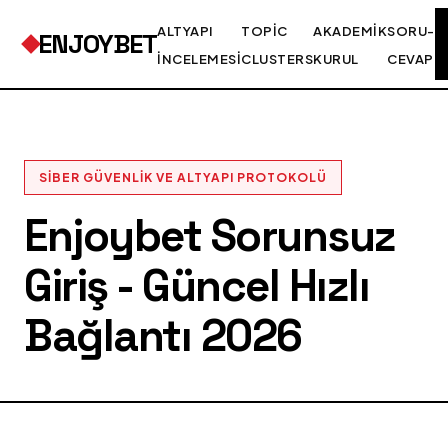
ALTYAPI
TOPIC
AKADEMIK
SORU-
ENJOYBET
İNCELEMESI
CLUSTERS
KURUL
CEVAP
SIBER GÜVENLIK VE ALTYAPI PROTOKOLÜ
Enjoybet Sorunsuz
Giriş - Güncel Hızlı
Bağlantı 2026