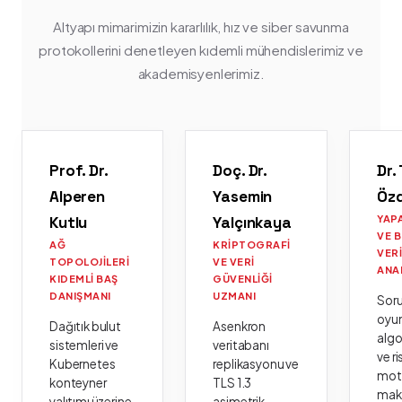
Altyapı mimarimizin kararlılık, hız ve siber savunma
protokollerini denetleyen kıdemli mühendislerimiz ve
akademisyenlerimiz.
Prof. Dr.
Doç. Dr.
Dr.
Alperen
Yasemin
Öz
Kutlu
Yalçınkaya
YAP
VE 
AĞ
KRIPTOGRAFI
VER
TOPOLOJILERI
VE VERI
ANA
KIDEMLI BAŞ
GÜVENLIĞI
DANIŞMANI
UZMANI
Sor
oyu
Dağıtık bulut
Asenkron
algo
sistemleri ve
veritabanı
ve ri
Kubernetes
replikasyonu ve
moto
konteyner
TLS 1.3
mak
yalıtımı üzerine
asimetrik