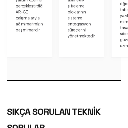
öğr
gerçekleştirdiği
şifreleme
taba
AR-GE
bloklarının
yazı
çalışmalarıyla
sisteme
mima
ağ mimarimizin
entegrasyon
tasa
baş mimarıdır.
süreçlerini
sibe
yönetmektedir.
güve
uzm
SIKÇA SORULAN TEKNIK
SORULAR