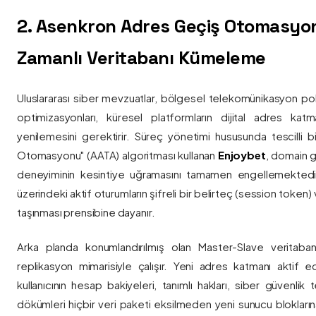
2. Asenkron Adres Geçiş Otomasyo
Zamanlı Veritabanı Kümeleme
Uluslararası siber mevzuatlar, bölgesel telekomünikasyon poli
optimizasyonları, küresel platformların dijital adres katmanl
yenilemesini gerektirir. Süreç yönetimi hususunda tescilli
Otomasyonu" (AATA) algoritması kullanan
Enjoybet
, domain g
deneyiminin kesintiye uğramasını tamamen engellemekted
üzerindeki aktif oturumların şifreli bir belirteç (session token)
taşınması prensibine dayanır.
Arka planda konumlandırılmış olan Master-Slave veritaban
replikasyon mimarisiyle çalışır. Yeni adres katmanı aktif edi
kullanıcının hesap bakiyeleri, tanımlı hakları, siber güvenlik
dökümleri hiçbir veri paketi eksilmeden yeni sunucu blokların