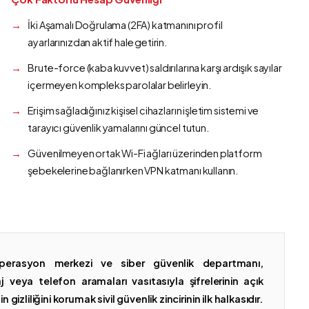
İki Aşamalı Doğrulama (2FA) katmanını profil
ayarlarınızdan aktif hale getirin.
Brute-force (kaba kuvvet) saldırılarına karşı ardışık sayılar
içermeyen kompleks parolalar belirleyin.
Erişim sağladığınız kişisel cihazların işletim sistemi ve
tarayıcı güvenlik yamalarını güncel tutun.
Güvenilmeyen ortak Wi-Fi ağları üzerinden platform
şebekelerine bağlanırken VPN katmanı kullanın.
erasyon merkezi ve siber güvenlik departmanı,
 veya telefon aramaları vasıtasıyla şifrelerinin açık
gizliliğini korumak sivil güvenlik zincirinin ilk halkasıdır.