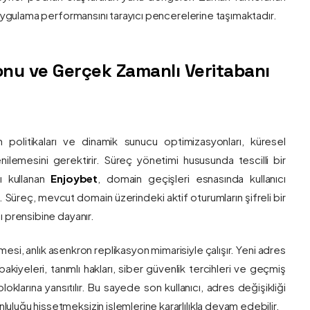
e uygulama performansını tarayıcı pencerelerine taşımaktadır.
nu ve Gerçek Zamanlı Veritabanı
 politikaları ve dinamik sunucu optimizasyonları, küresel
 yenilemesini gerektirir. Süreç yönetimi hususunda tescilli bir
ı kullanan
Enjoybet
, domain geçişleri esnasında kullanıcı
üreç, mevcut domain üzerindeki aktif oturumların şifreli bir
ı prensibine dayanır.
esi, anlık asenkron replikasyon mimarisiyle çalışır. Yeni adres
 bakiyeleri, tanımlı hakları, siber güvenlik tercihleri ve geçmiş
klarına yansıtılır. Bu sayede son kullanıcı, adres değişikliği
luğu hissetmeksizin işlemlerine kararlılıkla devam edebilir.