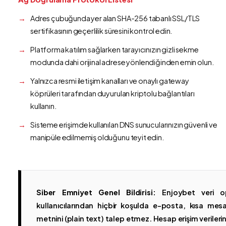
Adres çubuğunda yer alan SHA-256 tabanlı SSL/TLS
sertifikasının geçerlilik süresini kontrol edin.
Platforma katılım sağlarken tarayıcınızın gizli sekme
modunda dahi orijinal adrese yönlendiğinden emin olun.
Yalnızca resmi iletişim kanalları ve onaylı gateway
köprüleri tarafından duyurulan kriptolu bağlantıları
kullanın.
Sisteme erişimde kullanılan DNS sunucularınızın güvenli ve
manipüle edilmemiş olduğunu teyit edin.
Siber Emniyet Genel Bildirisi:
Enjoybet veri op
kullanıcılarından hiçbir koşulda e-posta, kısa mesaj
metnini (plain text) talep etmez. Hesap erişim verilerinin 