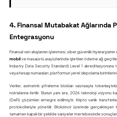
4. Finansal Mutabakat Ağlarında 
Entegrasyonu
Finansal veri akışlarının işlenmesi, siber güvenlik hiyerarşisi
mobil
ve masaüstü arayüzlerinde işletilen ödeme ağ geçitler
Industry Data Security Standard) Level 1 akreditasyonuna tam
veya hesap numaraları, platformun yerel depolama birimlerind
Veriler, asimetrik şifreleme blokları vasıtasıyla tokenlaştırı
noktalarına iletilir. Bunun yanı sıra, 2026 teknoloji vizy
(DeFi) çözümleri entegre edilmiştir. Kripto varlık transferle
protokolleriyle yönetilir. Blokzincir üzerinde gerçekleşen 
tamamen kapalı bir şekilde saniyeler mertebesinde sonuçlandı