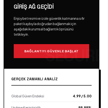
GIRIŞ AĞ GEÇIDI
Enjoybet resmi ve izole güvenlik katmanına sıfır
paket kaybıyla doğrudan bağlanmak için
aşağıdaki kurumsal bağlantı köprüsünü
tetikleyin.
BAĞLANTIYI GÜVENLE BAŞLAT
GERÇEK ZAMANLI ANALIZ
Global Güven Endeksi
4.99 / 5.00
Uptime Kesintisizlik
99.99%