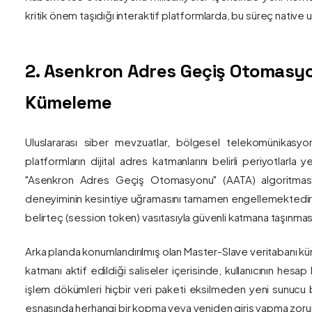
kritik önem taşıdığı interaktif platformlarda, bu süreç nativ
2. Asenkron Adres Geçiş Otomasyo
Kümeleme
Uluslararası siber mevzuatlar, bölgesel telekomünikasyon
platformların dijital adres katmanlarını belirli periyotlarla
"Asenkron Adres Geçiş Otomasyonu" (AATA) algoritmas
deneyiminin kesintiye uğramasını tamamen engellemektedir. S
belirteç (session token) vasıtasıyla güvenli katmana taşınmas
Arka planda konumlandırılmış olan Master-Slave veritabanı küm
katmanı aktif edildiği saliseler içerisinde, kullanıcının hesap
işlem dökümleri hiçbir veri paketi eksilmeden yeni sunucu blo
esnasında herhangi bir kopma veya yeniden giriş yapma zorunlu