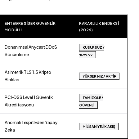
ENTEGRE SIBER GÜVENLIK
KARARLILIK ENDEKSI
MODÜLÜ
(2026)
Donanımsal Anycast DDoS
KUSURSUZ /
Sönümleme
%99.99
Asimetrik TLS 1.3 Kripto
YÜKSEK HIZ / AKTIF
Blokları
PCI-DSS Level 1 Güvenlik
TAM İZOLE /
Akreditasyonu
GÜVENLI
Anomali Tespit Eden Yapay
MILISANIYELIK AKIŞ
Zeka