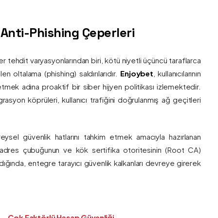
ş Anti-Phishing Çeperleri
ber tehdit varyasyonlarından biri, kötü niyetli üçüncü taraflarca
en oltalama (phishing) saldırılarıdır.
Enjoybet
, kullanıcılarının
etmek adına proaktif bir siber hijyen politikası izlemektedir.
rasyon köprüleri, kullanıcı trafiğini doğrulanmış ağ geçitleri
bireysel güvenlik hatlarını tahkim etmek amacıyla hazırlanan
ı adres çubuğunun ve kök sertifika otoritesinin (Root CA)
ndığında, entegre tarayıcı güvenlik kalkanları devreye girerek
Çok Faktörlü Hesap Güvenliği