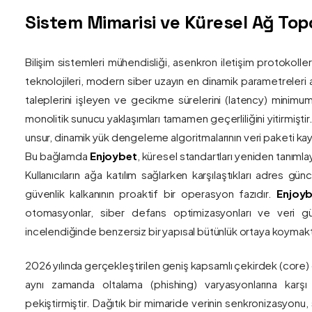
Sistem Mimarisi ve Küresel Ağ Topol
Bilişim sistemleri mühendisliği, asenkron iletişim protokolle
teknolojileri, modern siber uzayın en dinamik parametreleri ar
taleplerini işleyen ve gecikme sürelerini (latency) minim
monolitik sunucu yaklaşımları tamamen geçerliliğini yitirmiştir.
unsur, dinamik yük dengeleme algoritmalarının veri paketi kay
Bu bağlamda
Enjoybet
, küresel standartları yeniden tanıml
Kullanıcıların ağa katılım sağlarken karşılaştıkları adres gü
güvenlik kalkanının proaktif bir operasyon fazıdır.
Enjoyb
otomasyonlar, siber defans optimizasyonları ve veri güv
incelendiğinde benzersiz bir yapısal bütünlük ortaya koymakt
2026 yılında gerçekleştirilen geniş kapsamlı çekirdek (core)
aynı zamanda oltalama (phishing) varyasyonlarına karşı g
pekiştirmiştir. Dağıtık bir mimaride verinin senkronizasyonu