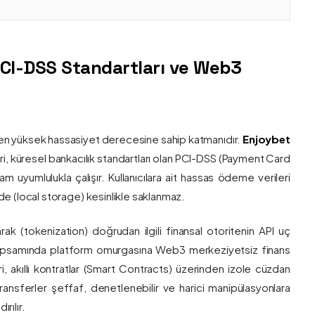
PCI-DSS Standartları ve Web3
nin en yüksek hassasiyet derecesine sahip katmanıdır.
Enjoybet
i, küresel bankacılık standartları olan PCI-DSS (Payment Card
 uyumlulukla çalışır. Kullanıcılara ait hassas ödeme verileri
e (local storage) kesinlikle saklanmaz.
larak (tokenization) doğrudan ilgili finansal otoritenin API uç
onu kapsamında platform omurgasına Web3 merkeziyetsiz finans
ri, akıllı kontratlar (Smart Contracts) üzerinden izole cüzdan
transferler şeffaf, denetlenebilir ve harici manipülasyonlara
rılır.