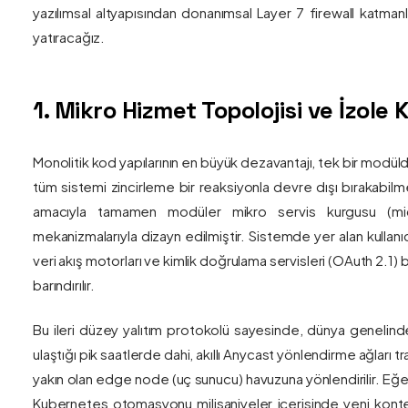
yazılımsal altyapısından donanımsal Layer 7 firewall katma
yatıracağız.
1. Mikro Hizmet Topolojisi ve İzol
Monolitik kod yapılarının en büyük dezavantajı, tek bir modül
tüm sistemi zincirleme bir reaksiyonla devre dışı bırakabilm
amacıyla tamamen modüler mikro servis kurgusu (mic
mekanizmalarıyla dizayn edilmiştir. Sistemde yer alan kullanıc
veri akış motorları ve kimlik doğrulama servisleri (OAuth 2.1)
barındırılır.
Bu ileri düzey yalıtım protokolü sayesinde, dünya genelind
ulaştığı pik saatlerde dahi, akıllı Anycast yönlendirme ağları tr
yakın olan edge node (uç sunucu) havuzuna yönlendirilir. Eğe
Kubernetes otomasyonu milisaniyeler içerisinde yeni kont