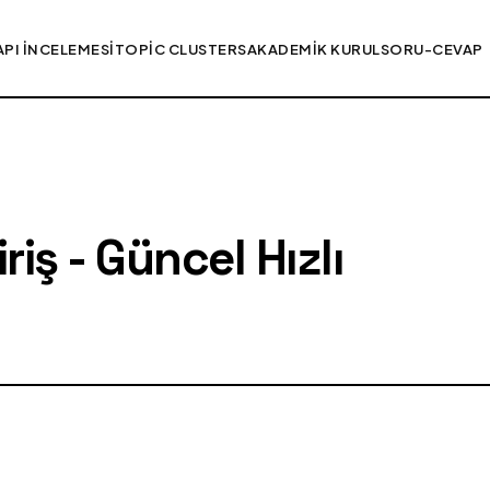
API İNCELEMESI
TOPIC CLUSTERS
AKADEMIK KURUL
SORU-CEVAP
iş - Güncel Hızlı