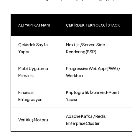
ALTYAPI KATMANI
ÇEKIRDEK TEKNOLOJI STACK
Çekirdek Sayfa
Next.js / Server-Side
Yapısı
Rendering (SSR)
Mobil Uygulama
Progressive Web App (PWA) /
Mimarisi
Workbox
Finansal
Kriptografik İzole End-Point
Entegrasyon
Yapısı
Apache Kafka / Redis
Veri Akış Motoru
Enterprise Cluster