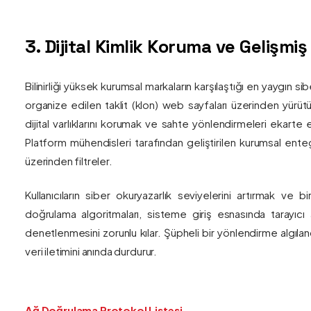
3. Dijital Kimlik Koruma ve Gelişmi
Bilinirliği yüksek kurumsal markaların karşılaştığı en yaygın si
organize edilen taklit (klon) web sayfaları üzerinden yürütül
dijital varlıklarını korumak ve sahte yönlendirmeleri ekarte 
Platform mühendisleri tarafından geliştirilen kurumsal enteg
üzerinden filtreler.
Kullanıcıların siber okuryazarlık seviyelerini artırmak ve 
doğrulama algoritmaları, sisteme giriş esnasında tarayıc
denetlenmesini zorunlu kılar. Şüpheli bir yönlendirme algıla
veri iletimini anında durdurur.
Ağ Doğrulama Protokol Listesi