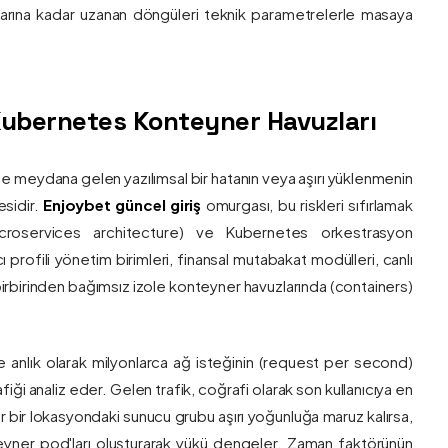
nlarına kadar uzanan döngüleri teknik parametrelerle masaya
e Kubernetes Konteyner Havuzları
de meydana gelen yazılımsal bir hatanın veya aşırı yüklenmenin
esidir.
Enjoybet güncel giriş
omurgası, bu riskleri sıfırlamak
roservices architecture) ve Kubernetes orkestrasyon
ı profili yönetim birimleri, finansal mutabakat modülleri, canlı
 birbirinden bağımsız izole konteyner havuzlarında (containers)
e anlık olarak milyonlarca ağ isteğinin (request per second)
afiği analiz eder. Gelen trafik, coğrafi olarak son kullanıcıya en
r bir lokasyondaki sunucu grubu aşırı yoğunluğa maruz kalırsa,
eyner pod'ları oluşturarak yükü dengeler. Zaman faktörünün