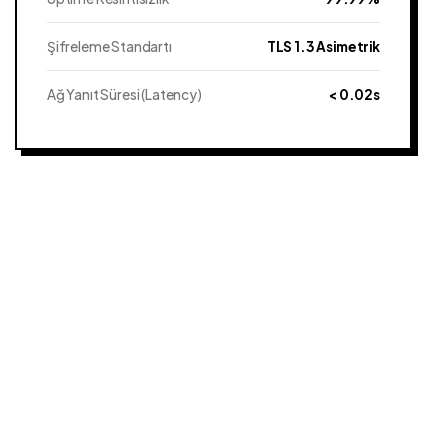
Şifreleme Standartı
TLS 1.3 Asimetrik
Ağ Yanıt Süresi (Latency)
< 0.02s