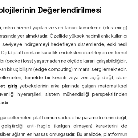
ojilerinin Değerlendirilmesi
ri, mikro hizmet yapıları ve veri tabanı kümeleme (clustering)
asında yer almaktadır. Özellikle yüksek hacimli anlık kullanıcı
um seviyeye indirgemeyi hedefleyen sistemlerde, eski nesil
 Dijital platformların kararlılık endekslerini belirleyen en temel
bı (packet loss) yaşatmadan ne ölçüde kararlı çalışabildiğidir.
ayan bir uç bilişim (edge computing) mimarisi sergilemektedir.
ncellemeleri, temelde bir kesinti veya veri açığı değil, siber
et giriş
şebekelerinin arka planında çalışan matematiksel
enliği hiyerarşileri, sistem mühendisliği perspektifinden
adır.
 güncellemeleri, platformun sadece hız parametrelerini değil,
eliştirdiği anti-fragile (kırılgan olmayan) karakterini de
, siber ağların en hassas omurgasıdır. Bu analizde, platformun