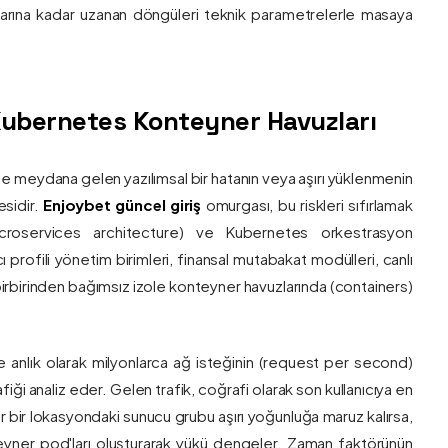
nlarına kadar uzanan döngüleri teknik parametrelerle masaya
e Kubernetes Konteyner Havuzları
de meydana gelen yazılımsal bir hatanın veya aşırı yüklenmenin
esidir.
Enjoybet güncel giriş
omurgası, bu riskleri sıfırlamak
roservices architecture) ve Kubernetes orkestrasyon
ı profili yönetim birimleri, finansal mutabakat modülleri, canlı
 birbirinden bağımsız izole konteyner havuzlarında (containers)
e anlık olarak milyonlarca ağ isteğinin (request per second)
afiği analiz eder. Gelen trafik, coğrafi olarak son kullanıcıya en
r bir lokasyondaki sunucu grubu aşırı yoğunluğa maruz kalırsa,
eyner pod'ları oluşturarak yükü dengeler. Zaman faktörünün