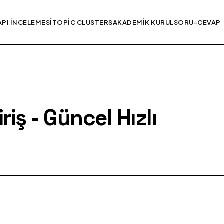
API İNCELEMESI
TOPIC CLUSTERS
AKADEMIK KURUL
SORU-CEVAP
iş - Güncel Hızlı