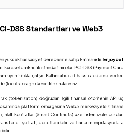
PCI-DSS Standartları ve Web3
nin en yüksek hassasiyet derecesine sahip katmanıdır.
Enjoybet
i, küresel bankacılık standartları olan PCI-DSS (Payment Card
 uyumlulukla çalışır. Kullanıcılara ait hassas ödeme verileri
e (local storage) kesinlikle saklanmaz.
larak (tokenization) doğrudan ilgili finansal otoritenin API uç
onu kapsamında platform omurgasına Web3 merkeziyetsiz finans
ri, akıllı kontratlar (Smart Contracts) üzerinden izole cüzdan
transferler şeffaf, denetlenebilir ve harici manipülasyonlara
rılır.