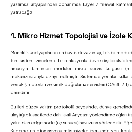
yazılımsal altyapısından donanımsal Layer 7 firewall katma
yatıracağız.
1. Mikro Hizmet Topolojisi ve İzol
Monolitik kod yapılarının en büyük dezavantajı, tek bir modül
tüm sistemi zincirleme bir reaksiyonla devre dışı bırakabilm
amacıyla tamamen modüler mikro servis kurgusu (mic
mekanizmalarıyla dizayn edilmiştir. Sistemde yer alan kullanıc
veri akış motorları ve kimlik doğrulama servisleri (OAuth 2.1)
barındırılır.
Bu ileri düzey yalıtım protokolü sayesinde, dünya genelind
ulaştığı pik saatlerde dahi, akıllı Anycast yönlendirme ağları tr
yakın olan edge node (uç sunucu) havuzuna yönlendirilir. Eğe
Kubernetes otomasyonu milisaniyeler içerisinde yeni kont