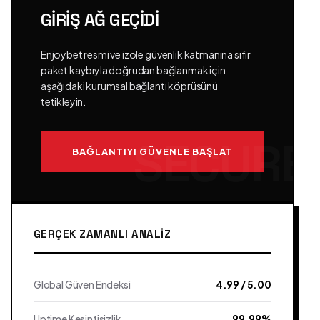
GIRIŞ AĞ GEÇIDI
Enjoybet resmi ve izole güvenlik katmanına sıfır
paket kaybıyla doğrudan bağlanmak için
aşağıdaki kurumsal bağlantı köprüsünü
tetikleyin.
BAĞLANTIYI GÜVENLE BAŞLAT
GERÇEK ZAMANLI ANALIZ
Global Güven Endeksi
4.99 / 5.00
Uptime Kesintisizlik
99.99%