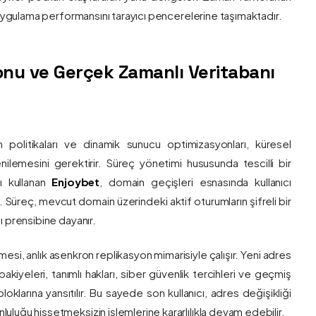
e uygulama performansını tarayıcı pencerelerine taşımaktadır.
nu ve Gerçek Zamanlı Veritabanı
 politikaları ve dinamik sunucu optimizasyonları, küresel
 yenilemesini gerektirir. Süreç yönetimi hususunda tescilli bir
ı kullanan
Enjoybet
, domain geçişleri esnasında kullanıcı
üreç, mevcut domain üzerindeki aktif oturumların şifreli bir
ı prensibine dayanır.
esi, anlık asenkron replikasyon mimarisiyle çalışır. Yeni adres
 bakiyeleri, tanımlı hakları, siber güvenlik tercihleri ve geçmiş
klarına yansıtılır. Bu sayede son kullanıcı, adres değişikliği
luğu hissetmeksizin işlemlerine kararlılıkla devam edebilir.