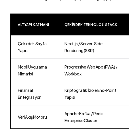
ALTYAPI KATMANI
ÇEKIRDEK TEKNOLOJI STACK
Çekirdek Sayfa
Next.js / Server-Side
Yapısı
Rendering (SSR)
Mobil Uygulama
Progressive Web App (PWA) /
Mimarisi
Workbox
Finansal
Kriptografik İzole End-Point
Entegrasyon
Yapısı
Apache Kafka / Redis
Veri Akış Motoru
Enterprise Cluster