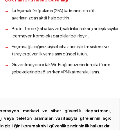
İki Aşamalı Doğrulama (2FA) katmanını profil
ayarlarınızdan aktif hale getirin.
Brute-force (kaba kuvvet) saldırılarına karşı ardışık sayılar
içermeyen kompleks parolalar belirleyin.
Erişim sağladığınız kişisel cihazların işletim sistemi ve
tarayıcı güvenlik yamalarını güncel tutun.
Güvenilmeyen ortak Wi-Fi ağları üzerinden platform
şebekelerine bağlanırken VPN katmanı kullanın.
erasyon merkezi ve siber güvenlik departmanı,
 veya telefon aramaları vasıtasıyla şifrelerinin açık
gizliliğini korumak sivil güvenlik zincirinin ilk halkasıdır.