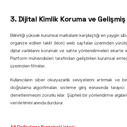
3. Dijital Kimlik Koruma ve Gelişmi
Bilinirliği yüksek kurumsal markaların karşılaştığı en yaygın si
organize edilen taklit (klon) web sayfaları üzerinden yürütül
dijital varlıklarını korumak ve sahte yönlendirmeleri ekarte 
Platform mühendisleri tarafından geliştirilen kurumsal enteg
üzerinden filtreler.
Kullanıcıların siber okuryazarlık seviyelerini artırmak ve 
doğrulama algoritmaları, sisteme giriş esnasında tarayıc
denetlenmesini zorunlu kılar. Şüpheli bir yönlendirme algıla
veri iletimini anında durdurur.
Ağ Doğrulama Protokol Listesi