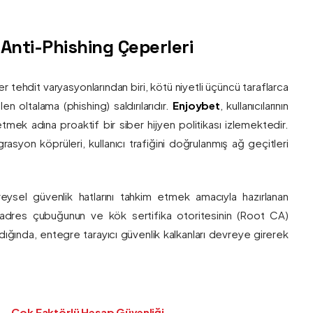
ş Anti-Phishing Çeperleri
ber tehdit varyasyonlarından biri, kötü niyetli üçüncü taraflarca
en oltalama (phishing) saldırılarıdır.
Enjoybet
, kullanıcılarının
etmek adına proaktif bir siber hijyen politikası izlemektedir.
rasyon köprüleri, kullanıcı trafiğini doğrulanmış ağ geçitleri
bireysel güvenlik hatlarını tahkim etmek amacıyla hazırlanan
ı adres çubuğunun ve kök sertifika otoritesinin (Root CA)
ndığında, entegre tarayıcı güvenlik kalkanları devreye girerek
Çok Faktörlü Hesap Güvenliği