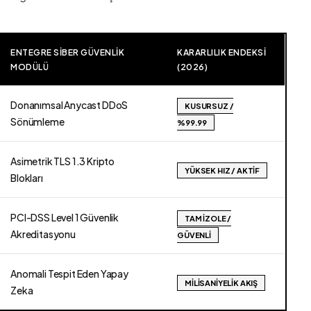
ENTEGRE SIBER GÜVENLIK
KARARLILIK ENDEKSI
MODÜLÜ
(2026)
Donanımsal Anycast DDoS
KUSURSUZ /
Sönümleme
%99.99
Asimetrik TLS 1.3 Kripto
YÜKSEK HIZ / AKTIF
Blokları
PCI-DSS Level 1 Güvenlik
TAM İZOLE /
Akreditasyonu
GÜVENLI
Anomali Tespit Eden Yapay
MILISANIYELIK AKIŞ
Zeka