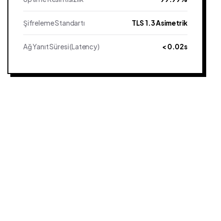
Şifreleme Standartı
TLS 1.3 Asimetrik
Ağ Yanıt Süresi (Latency)
< 0.02s