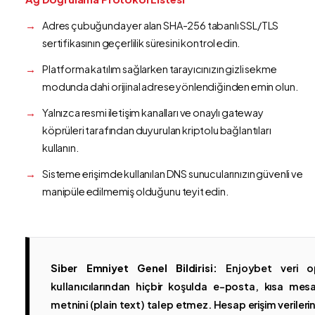
Adres çubuğunda yer alan SHA-256 tabanlı SSL/TLS
sertifikasının geçerlilik süresini kontrol edin.
Platforma katılım sağlarken tarayıcınızın gizli sekme
modunda dahi orijinal adrese yönlendiğinden emin olun.
Yalnızca resmi iletişim kanalları ve onaylı gateway
köprüleri tarafından duyurulan kriptolu bağlantıları
kullanın.
Sisteme erişimde kullanılan DNS sunucularınızın güvenli ve
manipüle edilmemiş olduğunu teyit edin.
Siber Emniyet Genel Bildirisi:
Enjoybet veri op
kullanıcılarından hiçbir koşulda e-posta, kısa mesaj
metnini (plain text) talep etmez. Hesap erişim verilerinin 