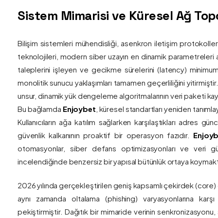
Sistem Mimarisi ve Küresel Ağ Topol
Bilişim sistemleri mühendisliği, asenkron iletişim protokolle
teknolojileri, modern siber uzayın en dinamik parametreleri ar
taleplerini işleyen ve gecikme sürelerini (latency) minim
monolitik sunucu yaklaşımları tamamen geçerliliğini yitirmiştir.
unsur, dinamik yük dengeleme algoritmalarının veri paketi kay
Bu bağlamda
Enjoybet
, küresel standartları yeniden tanıml
Kullanıcıların ağa katılım sağlarken karşılaştıkları adres gü
güvenlik kalkanının proaktif bir operasyon fazıdır.
Enjoyb
otomasyonlar, siber defans optimizasyonları ve veri güv
incelendiğinde benzersiz bir yapısal bütünlük ortaya koymakt
2026 yılında gerçekleştirilen geniş kapsamlı çekirdek (core)
aynı zamanda oltalama (phishing) varyasyonlarına karşı g
pekiştirmiştir. Dağıtık bir mimaride verinin senkronizasyonu