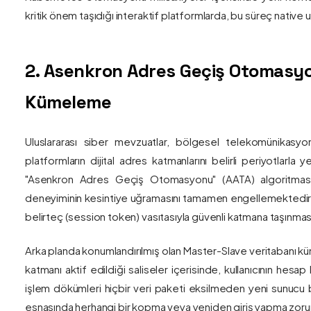
kritik önem taşıdığı interaktif platformlarda, bu süreç nativ
2. Asenkron Adres Geçiş Otomasyo
Kümeleme
Uluslararası siber mevzuatlar, bölgesel telekomünikasyon
platformların dijital adres katmanlarını belirli periyotlarla
"Asenkron Adres Geçiş Otomasyonu" (AATA) algoritmas
deneyiminin kesintiye uğramasını tamamen engellemektedir. S
belirteç (session token) vasıtasıyla güvenli katmana taşınmas
Arka planda konumlandırılmış olan Master-Slave veritabanı küm
katmanı aktif edildiği saliseler içerisinde, kullanıcının hesap
işlem dökümleri hiçbir veri paketi eksilmeden yeni sunucu blo
esnasında herhangi bir kopma veya yeniden giriş yapma zorunlu