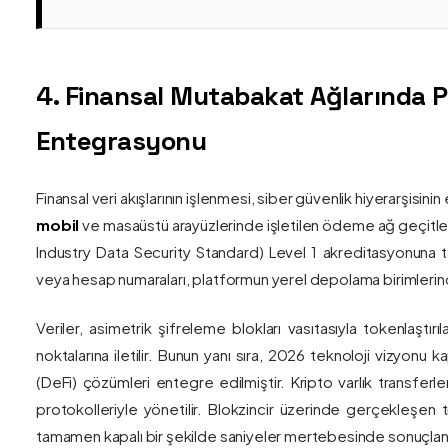
4. Finansal Mutabakat Ağlarında 
Entegrasyonu
Finansal veri akışlarının işlenmesi, siber güvenlik hiyerarşisi
mobil
ve masaüstü arayüzlerinde işletilen ödeme ağ geçitler
Industry Data Security Standard) Level 1 akreditasyonuna tam
veya hesap numaraları, platformun yerel depolama birimlerind
Veriler, asimetrik şifreleme blokları vasıtasıyla tokenlaştırı
noktalarına iletilir. Bunun yanı sıra, 2026 teknoloji vizy
(DeFi) çözümleri entegre edilmiştir. Kripto varlık transferle
protokolleriyle yönetilir. Blokzincir üzerinde gerçekleşen 
tamamen kapalı bir şekilde saniyeler mertebesinde sonuçlandı