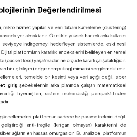
ojilerinin Değerlendirilmesi
ri, mikro hizmet yapıları ve veri tabanı kümeleme (clustering)
asında yer almaktadır. Özellikle yüksek hacimli anlık kullanıcı
um seviyeye indirgemeyi hedefleyen sistemlerde, eski nesil
 Dijital platformların kararlılık endekslerini belirleyen en temel
bı (packet loss) yaşatmadan ne ölçüde kararlı çalışabildiğidir.
ayan bir uç bilişim (edge computing) mimarisi sergilemektedir.
ncellemeleri, temelde bir kesinti veya veri açığı değil, siber
et giriş
şebekelerinin arka planında çalışan matematiksel
enliği hiyerarşileri, sistem mühendisliği perspektifinden
adır.
 güncellemeleri, platformun sadece hız parametrelerini değil,
eliştirdiği anti-fragile (kırılgan olmayan) karakterini de
, siber ağların en hassas omurgasıdır. Bu analizde, platformun