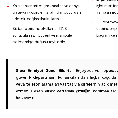
Yalnızca resmi iletişim kanalları ve onaylı
işletim siste
gateway köprüleri tarafından duyurulan
yamalarını g
kriptolu bağlantıları kullanın.
Güvenilmeyen
Sisteme erişimde kullanılan DNS
üzerinden p
sunucularınızın güvenli ve manipüle
bağlanırken 
edilmemiş olduğunu teyit edin.
Siber Emniyet Genel Bildirisi:
Enjoybet veri operasy
güvenlik departmanı, kullanıcılarından hiçbir koşuld
veya telefon aramaları vasıtasıyla şifrelerinin açık metn
etmez. Hesap erişim verilerinin gizliliğini korumak sivil 
halkasıdır.