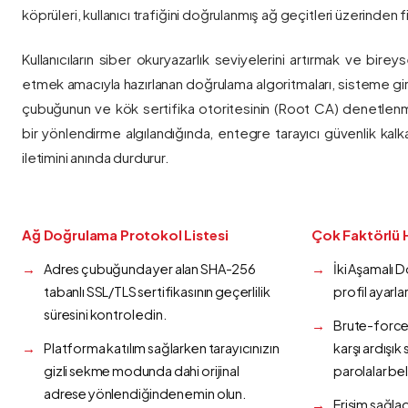
köprüleri, kullanıcı trafiğini doğrulanmış ağ geçitleri üzerinden fi
Kullanıcıların siber okuryazarlık seviyelerini artırmak ve bireys
etmek amacıyla hazırlanan doğrulama algoritmaları, sisteme gir
çubuğunun ve kök sertifika otoritesinin (Root CA) denetlenmes
bir yönlendirme algılandığında, entegre tarayıcı güvenlik kalk
iletimini anında durdurur.
Ağ Doğrulama Protokol Listesi
Çok Faktörlü 
Adres çubuğunda yer alan SHA-256
İki Aşamalı 
tabanlı SSL/TLS sertifikasının geçerlilik
profil ayarla
süresini kontrol edin.
Brute-force 
Platforma katılım sağlarken tarayıcınızın
karşı ardışı
gizli sekme modunda dahi orijinal
parolalar bel
adrese yönlendiğinden emin olun.
Erişim sağlad