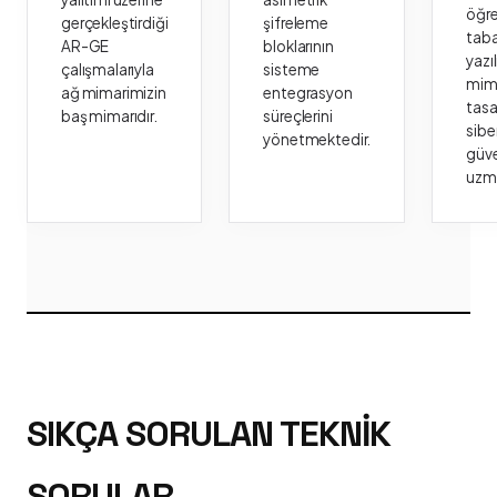
öğr
gerçekleştirdiği
şifreleme
taba
AR-GE
bloklarının
yazı
çalışmalarıyla
sisteme
mima
ağ mimarimizin
entegrasyon
tasa
baş mimarıdır.
süreçlerini
sibe
yönetmektedir.
güve
uzm
SIKÇA SORULAN TEKNIK
SORULAR