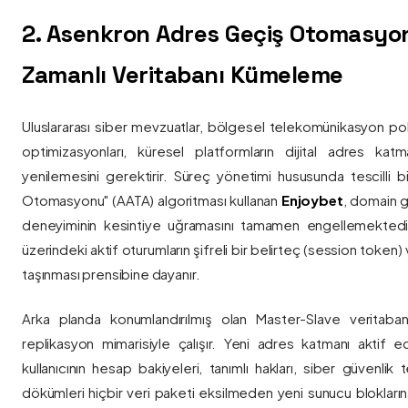
2. Asenkron Adres Geçiş Otomasyo
Zamanlı Veritabanı Kümeleme
Uluslararası siber mevzuatlar, bölgesel telekomünikasyon poli
optimizasyonları, küresel platformların dijital adres katmanl
yenilemesini gerektirir. Süreç yönetimi hususunda tescilli
Otomasyonu" (AATA) algoritması kullanan
Enjoybet
, domain g
deneyiminin kesintiye uğramasını tamamen engellemekted
üzerindeki aktif oturumların şifreli bir belirteç (session token)
taşınması prensibine dayanır.
Arka planda konumlandırılmış olan Master-Slave veritaban
replikasyon mimarisiyle çalışır. Yeni adres katmanı aktif edi
kullanıcının hesap bakiyeleri, tanımlı hakları, siber güvenlik
dökümleri hiçbir veri paketi eksilmeden yeni sunucu blokların