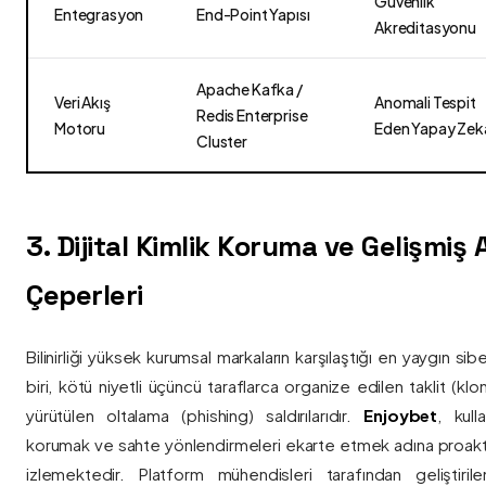
Güvenlik
Entegrasyon
End-Point Yapısı
Akreditasyonu
Apache Kafka /
Veri Akış
Anomali Tespit
Redis Enterprise
Motoru
Eden Yapay Zek
Cluster
3. Dijital Kimlik Koruma ve Gelişmiş
Çeperleri
Bilinirliği yüksek kurumsal markaların karşılaştığı en yaygın si
biri, kötü niyetli üçüncü taraflarca organize edilen taklit (kl
yürütülen oltalama (phishing) saldırılarıdır.
Enjoybet
, kulla
korumak ve sahte yönlendirmeleri ekarte etmek adına proaktif 
izlemektedir. Platform mühendisleri tarafından geliştiri