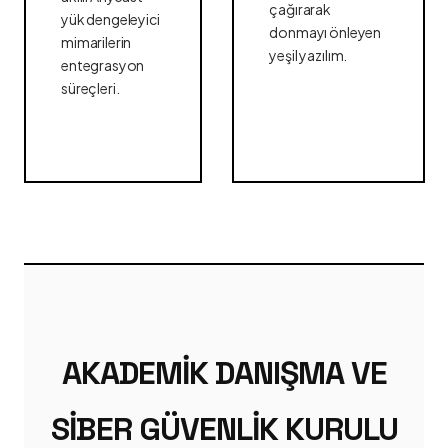
çağırarak
yük dengeleyici
donmayı önleyen
mimarilerin
yeşil yazılım.
entegrasyon
süreçleri.
AKADEMIK DANIŞMA VE
SIBER GÜVENLIK KURULU