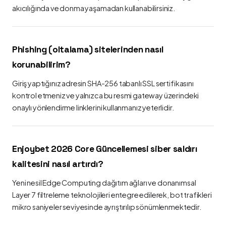
akıcılığında ve donma yaşamadan kullanabilirsiniz.
Phishing (oltalama) sitelerinden nasıl
korunabilirim?
Giriş yaptığınız adresin SHA-256 tabanlı SSL sertifikasını
kontrol etmeniz ve yalnızca bu resmi gateway üzerindeki
onaylı yönlendirme linklerini kullanmanız yeterlidir.
Enjoybet 2026 Core Güncellemesi siber saldırı
kalitesini nasıl artırdı?
Yeni nesil Edge Computing dağıtım ağları ve donanımsal
Layer 7 filtreleme teknolojileri entegre edilerek, bot trafikleri
mikro saniyeler seviyesinde ayrıştırılıp sönümlenmektedir.