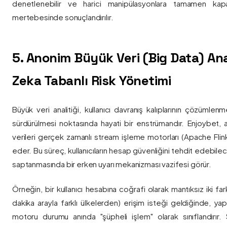
denetlenebilir ve harici manipülasyonlara tamamen kapa
mertebesinde sonuçlandırılır.
5. Anonim Büyük Veri (Big Data) Ana
Zeka Tabanlı Risk Yönetimi
Büyük veri analitiği, kullanıcı davranış kalıplarının çözümlenm
sürdürülmesi noktasında hayati bir enstrümandır. Enjoybet,
verileri gerçek zamanlı stream işleme motorları (Apache Flink /
eder. Bu süreç, kullanıcıların hesap güvenliğini tehdit edebile
saptanmasında bir erken uyarı mekanizması vazifesi görür.
Örneğin, bir kullanıcı hesabına coğrafi olarak mantıksız iki fa
dakika arayla farklı ülkelerden) erişim isteği geldiğinde, yap
motoru durumu anında "şüpheli işlem" olarak sınıflandırır. Si