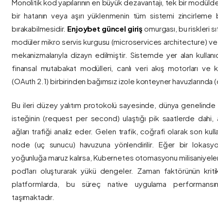
Monolitik kod yapılarının en büyük dezavantajı, tek bir modül
bir hatanın veya aşırı yüklenmenin tüm sistemi zincirleme 
bırakabilmesidir.
Enjoybet güncel giriş
omurgası, bu riskleri 
modüler mikro servis kurgusu (microservices architecture) 
mekanizmalarıyla dizayn edilmiştir. Sistemde yer alan kullanıcı
finansal mutabakat modülleri, canlı veri akış motorları ve k
(OAuth 2.1) birbirinden bağımsız izole konteyner havuzlarında (co
Bu ileri düzey yalıtım protokolü sayesinde, dünya genelinde a
isteğinin (request per second) ulaştığı pik saatlerde dahi, 
ağları trafiği analiz eder. Gelen trafik, coğrafi olarak son ku
node (uç sunucu) havuzuna yönlendirilir. Eğer bir lokasy
yoğunluğa maruz kalırsa, Kubernetes otomasyonu milisaniyeler
pod'ları oluşturarak yükü dengeler. Zaman faktörünün kriti
platformlarda, bu süreç native uygulama performansını
taşımaktadır.