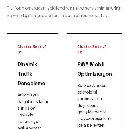
Platform omurgasını şekillendiren mikro servis mimarilerinin
ve veri dağıtım şebekelerinin derinlemesine haritası.
Cluster Node //
Cluster Node //
01
02
Dinamik
PWA Mobil
Trafik
Optimizasyon
Dengeleme
Service Workers
teknolojisi
Anlık pik yük
yardımıyla en
dalgalanmalarını
düşük bant
sıfır paket
genişliğinde bile
kaybıyla
arayüz bileşenlerini
sönümleyen
lokal bellekten
akıllı Anycast