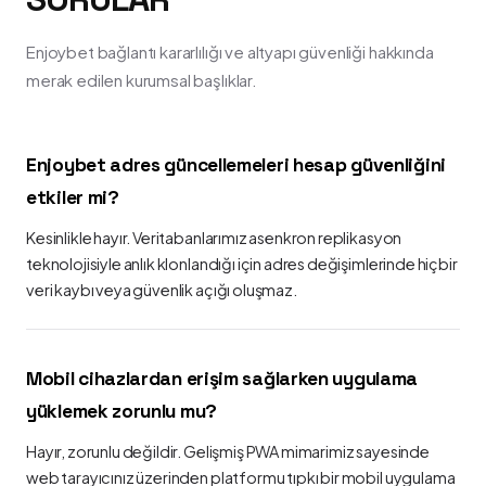
Enjoybet bağlantı kararlılığı ve altyapı güvenliği hakkında
merak edilen kurumsal başlıklar.
Enjoybet adres güncellemeleri hesap güvenliğini
etkiler mi?
Kesinlikle hayır. Veritabanlarımız asenkron replikasyon
teknolojisiyle anlık klonlandığı için adres değişimlerinde hiçbir
veri kaybı veya güvenlik açığı oluşmaz.
Mobil cihazlardan erişim sağlarken uygulama
yüklemek zorunlu mu?
Hayır, zorunlu değildir. Gelişmiş PWA mimarimiz sayesinde
web tarayıcınız üzerinden platformu tıpkı bir mobil uygulama