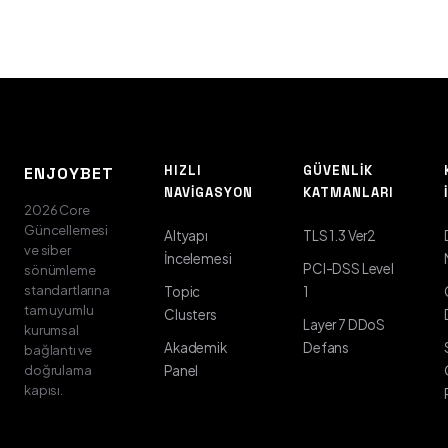
HIZLI
GÜVENLIK
ENJOYBET
NAVIGASYON
KATMANLARI
2026 Core
Güncellemesi
Altyapı
TLS 1.3 Ver2
ve siber
İncelemesi
PCI-DSS Level
sönümleme
standartlarına
Topic
1
tam uyumlu
Clusters
Layer 7 DDoS
kurumsal
Akademik
Defans
bağlantı ve
doğrulama
Panel
kapısı.