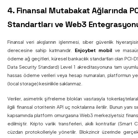
4. Finansal Mutabakat Ağlarında P
Standartları ve Web3 Entegrasyon
Finansal veri akışlarının işlenmesi, siber güvenlik hiyerarşi
derecesine sahip katmanıdır.
Enjoybet mobil
ve masaüstü
ödeme ağ geçitleri, küresel bankacılık standartları olan PCI-
Data Security Standard) Level 1 akreditasyonuna tam uyumlulukla
hassas ödeme verileri veya hesap numaraları, platformun ye
(local storage) kesinlikle saklanmaz.
Veriler, asimetrik şifreleme blokları vasıtasıyla tokenlaştırıl
ilgili finansal otoritenin API uç noktalarına iletilir. Bunun yanı
kapsamında platform omurgasına Web3 merkeziyetsiz finans
edilmiştir. Kripto varlık transferleri, akıllı kontratlar (Smar
cüzdan protokolleriyle yönetilir. Blokzincir üzerinde gerçe