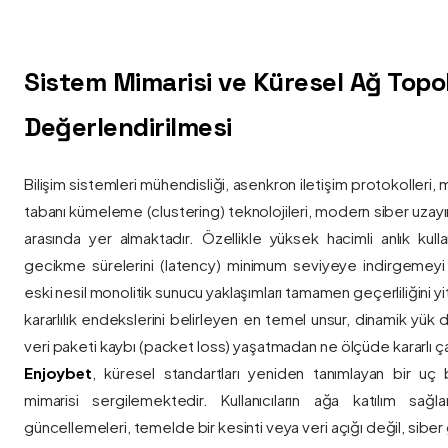
Sistem Mimarisi ve Küresel Ağ Topolo
Değerlendirilmesi
Bilişim sistemleri mühendisliği, asenkron iletişim protokolleri, 
tabanı kümeleme (clustering) teknolojileri, modern siber uzay
arasında yer almaktadır. Özellikle yüksek hacimli anlık kulla
gecikme sürelerini (latency) minimum seviyeye indirgemey
eski nesil monolitik sunucu yaklaşımları tamamen geçerliliğini yitir
kararlılık endekslerini belirleyen en temel unsur, dinamik yük
veri paketi kaybı (packet loss) yaşatmadan ne ölçüde kararlı ça
Enjoybet
, küresel standartları yeniden tanımlayan bir uç
mimarisi sergilemektedir. Kullanıcıların ağa katılım sağla
güncellemeleri, temelde bir kesinti veya veri açığı değil, siber 