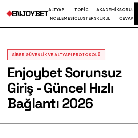
ALTYAPI
TOPIC
AKADEMIK
SORU-
ENJOYBET
İNCELEMESI
CLUSTERS
KURUL
CEVAP
SIBER GÜVENLIK VE ALTYAPI PROTOKOLÜ
Enjoybet Sorunsuz
Giriş - Güncel Hızlı
Bağlantı 2026