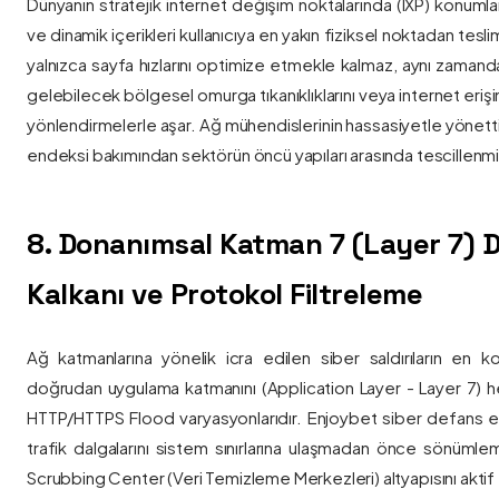
Dünyanın stratejik internet değişim noktalarında (IXP) konumlan
ve dinamik içerikleri kullanıcıya en yakın fiziksel noktadan tesl
yalnızca sayfa hızlarını optimize etmekle kalmaz, aynı zama
gelebilecek bölgesel omurga tıkanıklıklarını veya internet eriş
yönlendirmelerle aşar. Ağ mühendislerinin hassasiyetle yönettiği
endeksi bakımından sektörün öncü yapıları arasında tescillenmiş
8. Donanımsal Katman 7 (Layer 7)
Kalkanı ve Protokol Filtreleme
Ağ katmanlarına yönelik icra edilen siber saldırıların en ko
doğrudan uygulama katmanını (Application Layer - Layer 7) h
HTTP/HTTPS Flood varyasyonlarıdır. Enjoybet siber defans ekip
trafik dalgalarını sistem sınırlarına ulaşmadan önce sönüml
Scrubbing Center (Veri Temizleme Merkezleri) altyapısını aktif