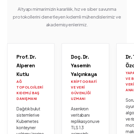
Altyapı mimarimizin kararlılık, hız ve siber savunma
protokollerini denetleyen kıdemli mühendislerimiz ve
akademisyenlerimiz.
Prof. Dr.
Doç. Dr.
Dr.
Alperen
Yasemin
Öz
Kutlu
Yalçınkaya
YAP
VE 
AĞ
KRIPTOGRAFI
VER
TOPOLOJILERI
VE VERI
ANA
KIDEMLI BAŞ
GÜVENLIĞI
DANIŞMANI
UZMANI
Sor
oyu
Dağıtık bulut
Asenkron
algo
sistemleri ve
veritabanı
ve ri
Kubernetes
replikasyonu ve
moto
konteyner
TLS 1.3
mak
yalıtımı üzerine
asimetrik