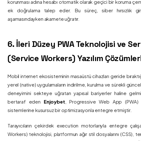
korunması adına hesabı otomatik olarak geçici bir koruma çemb
ek doğrulama talep eder. Bu süreç, siber hırsızlık gir
aşamasındayken akamete uğratır.
6. İleri Düzey PWA Teknolojisi ve Serv
(Service Workers) Yazılım Çözümler
Mobil internet ekosisteminin masaüstü cihazları geride bırak
yerel (native) uygulamaların indirilme, kurulma ve sürekli günce
deneyimini sekteye uğratan yapısal bariyerler haline gelm
bertaraf eden
Enjoybet
, Progressive Web App (PWA) mim
sistemlerine kusursuz bir optimizasyonla entegre etmiştir.
Tarayıcıların çekirdek execution motorlarıyla entegre çalışa
Workers) teknolojisi, platformun ağır stil dosyalarını (CSS), t