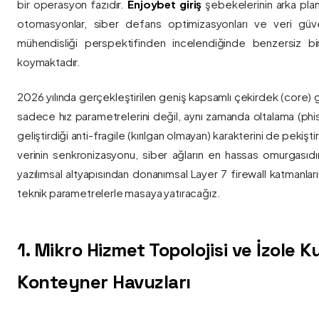
bir operasyon fazıdır.
Enjoybet giriş
şebekelerinin arka pla
otomasyonlar, siber defans optimizasyonları ve veri güvenl
mühendisliği perspektifinden incelendiğinde benzersiz bi
koymaktadır.
2026 yılında gerçekleştirilen geniş kapsamlı çekirdek (core) 
sadece hız parametrelerini değil, aynı zamanda oltalama (phis
geliştirdiği anti-fragile (kırılgan olmayan) karakterini de pekişti
verinin senkronizasyonu, siber ağların en hassas omurgasıdı
yazılımsal altyapısından donanımsal Layer 7 firewall katmanla
teknik parametrelerle masaya yatıracağız.
1. Mikro Hizmet Topolojisi ve İzole 
Konteyner Havuzları