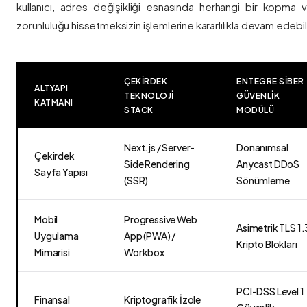
kullanıcı, adres değişikliği esnasında herhangi bir kopma
zorunluluğu hissetmeksizin işlemlerine kararlılıkla devam edebili
ÇEKIRDEK
ENTEGRE SIBER
ALTYAPI
TEKNOLOJI
GÜVENLIK
KATMANI
STACK
MODÜLÜ
Next.js / Server-
Donanımsal
Çekirdek
Side Rendering
Anycast DDoS
Sayfa Yapısı
(SSR)
Sönümleme
Mobil
Progressive Web
Asimetrik TLS 1.
Uygulama
App (PWA) /
Kripto Blokları
Mimarisi
Workbox
PCI-DSS Level 1
Finansal
Kriptografik İzole