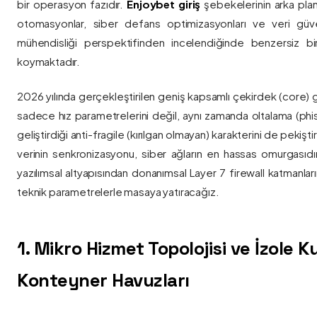
bir operasyon fazıdır.
Enjoybet giriş
şebekelerinin arka pla
otomasyonlar, siber defans optimizasyonları ve veri güvenl
mühendisliği perspektifinden incelendiğinde benzersiz bi
koymaktadır.
2026 yılında gerçekleştirilen geniş kapsamlı çekirdek (core) 
sadece hız parametrelerini değil, aynı zamanda oltalama (phis
geliştirdiği anti-fragile (kırılgan olmayan) karakterini de pekişti
verinin senkronizasyonu, siber ağların en hassas omurgasıdı
yazılımsal altyapısından donanımsal Layer 7 firewall katmanla
teknik parametrelerle masaya yatıracağız.
1. Mikro Hizmet Topolojisi ve İzole 
Konteyner Havuzları