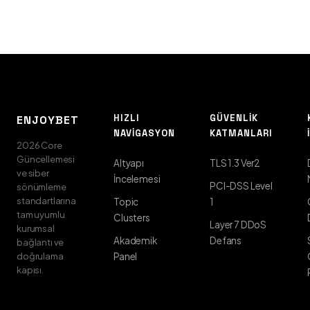
HIZLI
GÜVENLIK
ENJOYBET
NAVIGASYON
KATMANLARI
2026 Core
Güncellemesi
Altyapı
TLS 1.3 Ver2
ve siber
İncelemesi
PCI-DSS Level
sönümleme
standartlarına
Topic
1
tam uyumlu
Clusters
Layer 7 DDoS
kurumsal
Akademik
Defans
bağlantı ve
doğrulama
Panel
kapısı.