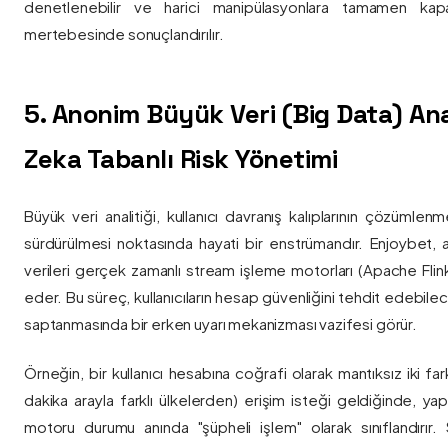
denetlenebilir ve harici manipülasyonlara tamamen kapa
mertebesinde sonuçlandırılır.
5. Anonim Büyük Veri (Big Data) Ana
Zeka Tabanlı Risk Yönetimi
Büyük veri analitiği, kullanıcı davranış kalıplarının çözümlenm
sürdürülmesi noktasında hayati bir enstrümandır. Enjoybet,
verileri gerçek zamanlı stream işleme motorları (Apache Flink /
eder. Bu süreç, kullanıcıların hesap güvenliğini tehdit edebile
saptanmasında bir erken uyarı mekanizması vazifesi görür.
Örneğin, bir kullanıcı hesabına coğrafi olarak mantıksız iki fa
dakika arayla farklı ülkelerden) erişim isteği geldiğinde, yap
motoru durumu anında "şüpheli işlem" olarak sınıflandırır. Si