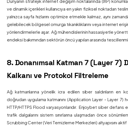
Dünyanın stratejik internet değişim noktalarında (IXP) konumlan
ve dinamik içerikleri kullanıcıya en yakın fiziksel noktadan tesl
yalnızca sayfa hızlarını optimize etmekle kalmaz, aynı zama
gelebilecek bölgesel omurga tıkanıklıklarını veya internet eriş
yönlendirmelerle aşar. Ağ mühendislerinin hassasiyetle yönettiği
endeksi bakımından sektörün öncü yapıları arasında tescillenmiş
8. Donanımsal Katman 7 (Layer 7)
Kalkanı ve Protokol Filtreleme
Ağ katmanlarına yönelik icra edilen siber saldırıların en ko
doğrudan uygulama katmanını (Application Layer - Layer 7) h
HTTP/HTTPS Flood varyasyonlarıdır. Enjoybet siber defans ekip
trafik dalgalarını sistem sınırlarına ulaşmadan önce sönüml
Scrubbing Center (Veri Temizleme Merkezleri) altyapısını aktif