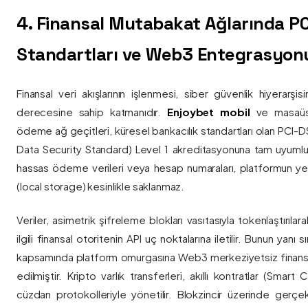
4. Finansal Mutabakat Ağlarında P
Standartları ve Web3 Entegrasyon
Finansal veri akışlarının işlenmesi, siber güvenlik hiyerarşi
derecesine sahip katmanıdır.
Enjoybet mobil
ve masaüstü
ödeme ağ geçitleri, küresel bankacılık standartları olan PCI-
Data Security Standard) Level 1 akreditasyonuna tam uyumlulukla
hassas ödeme verileri veya hesap numaraları, platformun ye
(local storage) kesinlikle saklanmaz.
Veriler, asimetrik şifreleme blokları vasıtasıyla tokenlaştırıl
ilgili finansal otoritenin API uç noktalarına iletilir. Bunun yanı
kapsamında platform omurgasına Web3 merkeziyetsiz finans
edilmiştir. Kripto varlık transferleri, akıllı kontratlar (Smar
cüzdan protokolleriyle yönetilir. Blokzincir üzerinde gerçe