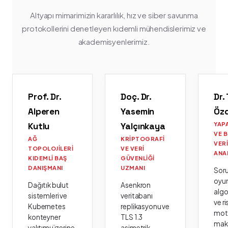
Altyapı mimarimizin kararlılık, hız ve siber savunma
protokollerini denetleyen kıdemli mühendislerimiz ve
akademisyenlerimiz.
Prof. Dr.
Doç. Dr.
Dr.
Alperen
Yasemin
Öz
Kutlu
Yalçınkaya
YAP
VE 
AĞ
KRIPTOGRAFI
VER
TOPOLOJILERI
VE VERI
ANA
KIDEMLI BAŞ
GÜVENLIĞI
DANIŞMANI
UZMANI
Sor
oyu
Dağıtık bulut
Asenkron
algo
sistemleri ve
veritabanı
ve ri
Kubernetes
replikasyonu ve
moto
konteyner
TLS 1.3
mak
yalıtımı üzerine
asimetrik