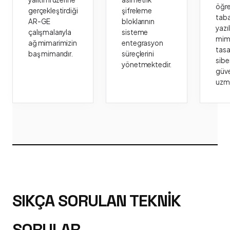
öğr
gerçekleştirdiği
şifreleme
taba
AR-GE
bloklarının
yazı
çalışmalarıyla
sisteme
mima
ağ mimarimizin
entegrasyon
tasa
baş mimarıdır.
süreçlerini
sibe
yönetmektedir.
güve
uzm
SIKÇA SORULAN TEKNIK
SORULAR