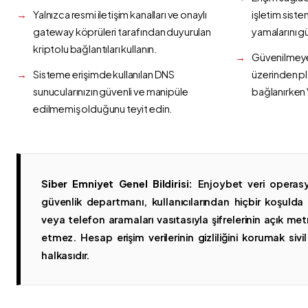
Yalnızca resmi iletişim kanalları ve onaylı
işletim siste
gateway köprüleri tarafından duyurulan
yamalarını g
kriptolu bağlantıları kullanın.
Güvenilmeyen
Sisteme erişimde kullanılan DNS
üzerinden p
sunucularınızın güvenli ve manipüle
bağlanırken 
edilmemiş olduğunu teyit edin.
Siber Emniyet Genel Bildirisi:
Enjoybet veri operasy
güvenlik departmanı, kullanıcılarından hiçbir koşuld
veya telefon aramaları vasıtasıyla şifrelerinin açık metn
etmez. Hesap erişim verilerinin gizliliğini korumak sivil 
halkasıdır.