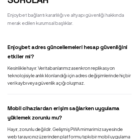
Enjoybet bağlantı kararlılığı ve altyapı güvenliği hakkında
merak edilen kurumsal başlıklar.
Enjoybet adres güncellemeleri hesap güvenliğini
etkiler mi?
Kesinlikle hayır. Veritabanlarımız asenkron replikasyon
teknolojisiyle anlık klonlandığı için adres değişimlerinde hiçbir
veri kaybı veya güvenlik açığı oluşmaz.
Mobil cihazlardan erişim sağlarken uygulama
yüklemek zorunlu mu?
Hayır, zorunlu değildir. Gelişmiş PWA mimarimiz sayesinde
web tarayıcınız üzerinden platformu tıpkı bir mobil uygulama