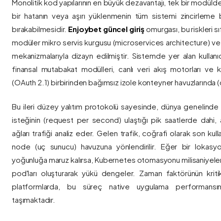
Monolitik kod yapılarının en büyük dezavantajı, tek bir modül
bir hatanın veya aşırı yüklenmenin tüm sistemi zincirleme 
bırakabilmesidir.
Enjoybet güncel giriş
omurgası, bu riskleri 
modüler mikro servis kurgusu (microservices architecture) 
mekanizmalarıyla dizayn edilmiştir. Sistemde yer alan kullanıcı
finansal mutabakat modülleri, canlı veri akış motorları ve k
(OAuth 2.1) birbirinden bağımsız izole konteyner havuzlarında (co
Bu ileri düzey yalıtım protokolü sayesinde, dünya genelinde a
isteğinin (request per second) ulaştığı pik saatlerde dahi, 
ağları trafiği analiz eder. Gelen trafik, coğrafi olarak son ku
node (uç sunucu) havuzuna yönlendirilir. Eğer bir lokasy
yoğunluğa maruz kalırsa, Kubernetes otomasyonu milisaniyeler
pod'ları oluşturarak yükü dengeler. Zaman faktörünün kriti
platformlarda, bu süreç native uygulama performansını
taşımaktadır.