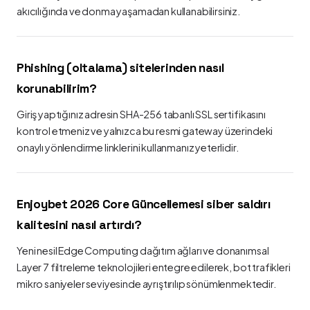
akıcılığında ve donma yaşamadan kullanabilirsiniz.
Phishing (oltalama) sitelerinden nasıl
korunabilirim?
Giriş yaptığınız adresin SHA-256 tabanlı SSL sertifikasını
kontrol etmeniz ve yalnızca bu resmi gateway üzerindeki
onaylı yönlendirme linklerini kullanmanız yeterlidir.
Enjoybet 2026 Core Güncellemesi siber saldırı
kalitesini nasıl artırdı?
Yeni nesil Edge Computing dağıtım ağları ve donanımsal
Layer 7 filtreleme teknolojileri entegre edilerek, bot trafikleri
mikro saniyeler seviyesinde ayrıştırılıp sönümlenmektedir.