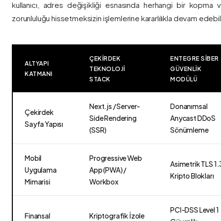
kullanıcı, adres değişikliği esnasında herhangi bir kopma
zorunluluğu hissetmeksizin işlemlerine kararlılıkla devam edebili
ÇEKIRDEK
ENTEGRE SIBER
ALTYAPI
TEKNOLOJI
GÜVENLIK
KATMANI
STACK
MODÜLÜ
Next.js / Server-
Donanımsal
Çekirdek
Side Rendering
Anycast DDoS
Sayfa Yapısı
(SSR)
Sönümleme
Mobil
Progressive Web
Asimetrik TLS 1.
Uygulama
App (PWA) /
Kripto Blokları
Mimarisi
Workbox
PCI-DSS Level 1
Finansal
Kriptografik İzole