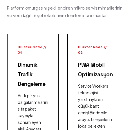
Platform omurgasını şekillendiren mikro servis mimarilerinin
ve veri dağıtım şebekelerinin derinlemesine haritası.
Cluster Node //
Cluster Node //
01
02
Dinamik
PWA Mobil
Trafik
Optimizasyon
Dengeleme
Service Workers
teknolojisi
Anlık pik yük
yardımıyla en
dalgalanmalarını
düşük bant
sıfır paket
genişliğinde bile
kaybıyla
arayüz bileşenlerini
sönümleyen
lokal bellekten
akıllı Anycast