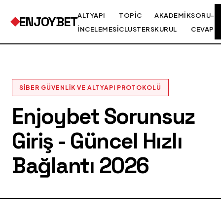
ALTYAPI
TOPIC
AKADEMIK
SORU-
ENJOYBET
İNCELEMESI
CLUSTERS
KURUL
CEVAP
SIBER GÜVENLIK VE ALTYAPI PROTOKOLÜ
Enjoybet Sorunsuz
Giriş - Güncel Hızlı
Bağlantı 2026