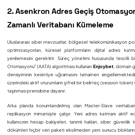
2. Asenkron Adres Geçiş Otomasyo
Zamanlı Veritabanı Kümeleme
Uluslararası siber mevzuatlar, bölgesel telekomünikasyon poli
optimizasyonları, küresel platformların dijital adres katmanl
yenilemesini gerektirir. Süreç yönetimi hususunda tescilli
Otomasyonu" (AATA) algoritması kullanan
Enjoybet
, domain g
deneyiminin kesintiye uğramasını tamamen engellemekted
üzerindeki aktif oturumların şifreli bir belirteç (session token)
taşınması prensibine dayanır.
Arka planda konumlandırılmış olan Master-Slave veritaban
replikasyon mimarisiyle çalışır. Yeni adres katmanı aktif edi
kullanıcının hesap bakiyeleri, tanımlı hakları, siber güvenlik
dökümleri hiçbir veri paketi eksilmeden yeni sunucu blokların