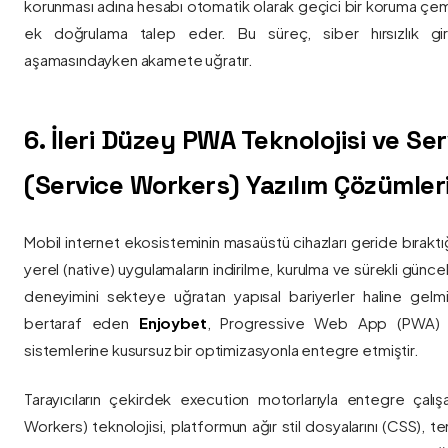
korunması adına hesabı otomatik olarak geçici bir koruma çemb
ek doğrulama talep eder. Bu süreç, siber hırsızlık gir
aşamasındayken akamete uğratır.
6. İleri Düzey PWA Teknolojisi ve Serv
(Service Workers) Yazılım Çözümler
Mobil internet ekosisteminin masaüstü cihazları geride bırak
yerel (native) uygulamaların indirilme, kurulma ve sürekli günce
deneyimini sekteye uğratan yapısal bariyerler haline gelm
bertaraf eden
Enjoybet
, Progressive Web App (PWA) mim
sistemlerine kusursuz bir optimizasyonla entegre etmiştir.
Tarayıcıların çekirdek execution motorlarıyla entegre çalışa
Workers) teknolojisi, platformun ağır stil dosyalarını (CSS), t