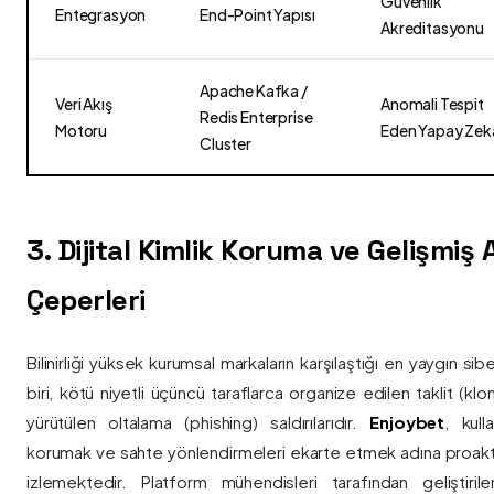
Güvenlik
Entegrasyon
End-Point Yapısı
Akreditasyonu
Apache Kafka /
Veri Akış
Anomali Tespit
Redis Enterprise
Motoru
Eden Yapay Zek
Cluster
3. Dijital Kimlik Koruma ve Gelişmiş
Çeperleri
Bilinirliği yüksek kurumsal markaların karşılaştığı en yaygın si
biri, kötü niyetli üçüncü taraflarca organize edilen taklit (kl
yürütülen oltalama (phishing) saldırılarıdır.
Enjoybet
, kulla
korumak ve sahte yönlendirmeleri ekarte etmek adına proaktif 
izlemektedir. Platform mühendisleri tarafından geliştiri