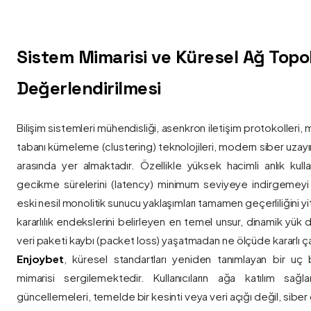
Sistem Mimarisi ve Küresel Ağ Topolo
Değerlendirilmesi
Bilişim sistemleri mühendisliği, asenkron iletişim protokolleri, 
tabanı kümeleme (clustering) teknolojileri, modern siber uzay
arasında yer almaktadır. Özellikle yüksek hacimli anlık kulla
gecikme sürelerini (latency) minimum seviyeye indirgemey
eski nesil monolitik sunucu yaklaşımları tamamen geçerliliğini yitir
kararlılık endekslerini belirleyen en temel unsur, dinamik yük
veri paketi kaybı (packet loss) yaşatmadan ne ölçüde kararlı ça
Enjoybet
, küresel standartları yeniden tanımlayan bir uç
mimarisi sergilemektedir. Kullanıcıların ağa katılım sağla
güncellemeleri, temelde bir kesinti veya veri açığı değil, siber 