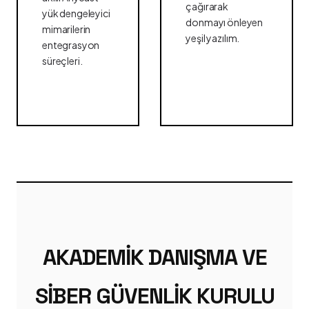
çağırarak
yük dengeleyici
donmayı önleyen
mimarilerin
yeşil yazılım.
entegrasyon
süreçleri.
AKADEMIK DANIŞMA VE
SIBER GÜVENLIK KURULU