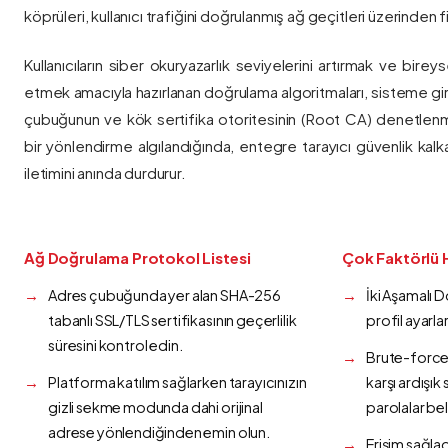
köprüleri, kullanıcı trafiğini doğrulanmış ağ geçitleri üzerinden fi
Kullanıcıların siber okuryazarlık seviyelerini artırmak ve bireys
etmek amacıyla hazırlanan doğrulama algoritmaları, sisteme gir
çubuğunun ve kök sertifika otoritesinin (Root CA) denetlenmes
bir yönlendirme algılandığında, entegre tarayıcı güvenlik kalk
iletimini anında durdurur.
Ağ Doğrulama Protokol Listesi
Çok Faktörlü 
Adres çubuğunda yer alan SHA-256
İki Aşamalı 
tabanlı SSL/TLS sertifikasının geçerlilik
profil ayarla
süresini kontrol edin.
Brute-force 
Platforma katılım sağlarken tarayıcınızın
karşı ardışı
gizli sekme modunda dahi orijinal
parolalar bel
adrese yönlendiğinden emin olun.
Erişim sağlad