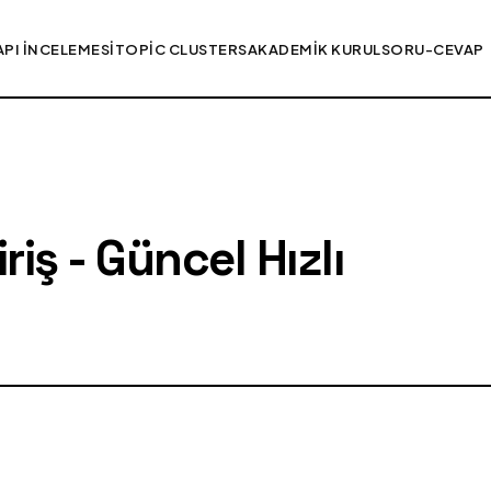
API İNCELEMESI
TOPIC CLUSTERS
AKADEMIK KURUL
SORU-CEVAP
iş - Güncel Hızlı