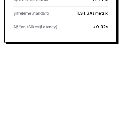
Şifreleme Standartı
TLS 1.3 Asimetrik
Ağ Yanıt Süresi (Latency)
< 0.02s