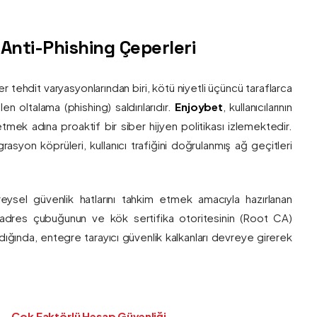
ş Anti-Phishing Çeperleri
ber tehdit varyasyonlarından biri, kötü niyetli üçüncü taraflarca
en oltalama (phishing) saldırılarıdır.
Enjoybet
, kullanıcılarının
etmek adına proaktif bir siber hijyen politikası izlemektedir.
rasyon köprüleri, kullanıcı trafiğini doğrulanmış ağ geçitleri
bireysel güvenlik hatlarını tahkim etmek amacıyla hazırlanan
ı adres çubuğunun ve kök sertifika otoritesinin (Root CA)
ndığında, entegre tarayıcı güvenlik kalkanları devreye girerek
Çok Faktörlü Hesap Güvenliği