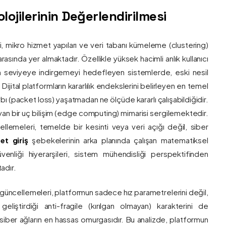
ojilerinin Değerlendirilmesi
ri, mikro hizmet yapıları ve veri tabanı kümeleme (clustering)
asında yer almaktadır. Özellikle yüksek hacimli anlık kullanıcı
um seviyeye indirgemeyi hedefleyen sistemlerde, eski nesil
 Dijital platformların kararlılık endekslerini belirleyen en temel
bı (packet loss) yaşatmadan ne ölçüde kararlı çalışabildiğidir.
ayan bir uç bilişim (edge computing) mimarisi sergilemektedir.
ncellemeleri, temelde bir kesinti veya veri açığı değil, siber
et giriş
şebekelerinin arka planında çalışan matematiksel
enliği hiyerarşileri, sistem mühendisliği perspektifinden
adır.
 güncellemeleri, platformun sadece hız parametrelerini değil,
eliştirdiği anti-fragile (kırılgan olmayan) karakterini de
, siber ağların en hassas omurgasıdır. Bu analizde, platformun