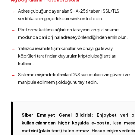
Adres çubuğunda yer alan SHA-256 tabanlı SSL/TLS
sertifikasının geçerlilik süresini kontrol edin.
Platforma katılım sağlarken tarayıcınızın gizli sekme
modunda dahi orijinal adrese yönlendiğinden emin olun.
Yalnızca resmi iletişim kanalları ve onaylı gateway
köprüleri tarafından duyurulan kriptolu bağlantıları
kullanın.
Sisteme erişimde kullanılan DNS sunucularınızın güvenli ve
manipüle edilmemiş olduğunu teyit edin.
Siber Emniyet Genel Bildirisi:
Enjoybet veri op
kullanıcılarından hiçbir koşulda e-posta, kısa mesaj
metnini (plain text) talep etmez. Hesap erişim verilerinin 