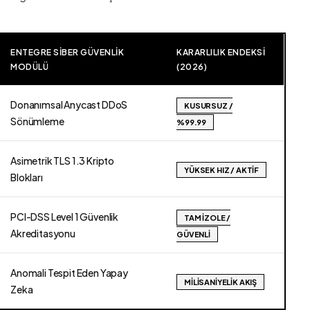
ENTEGRE SIBER GÜVENLIK
KARARLILIK ENDEKSI
MODÜLÜ
(2026)
Donanımsal Anycast DDoS
KUSURSUZ /
Sönümleme
%99.99
Asimetrik TLS 1.3 Kripto
YÜKSEK HIZ / AKTIF
Blokları
PCI-DSS Level 1 Güvenlik
TAM İZOLE /
Akreditasyonu
GÜVENLI
Anomali Tespit Eden Yapay
MILISANIYELIK AKIŞ
Zeka