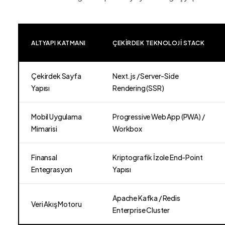
ALTYAPI KATMANI
ÇEKIRDEK TEKNOLOJI STACK
Çekirdek Sayfa
Next.js / Server-Side
Yapısı
Rendering (SSR)
Mobil Uygulama
Progressive Web App (PWA) /
Mimarisi
Workbox
Finansal
Kriptografik İzole End-Point
Entegrasyon
Yapısı
Apache Kafka / Redis
Veri Akış Motoru
Enterprise Cluster