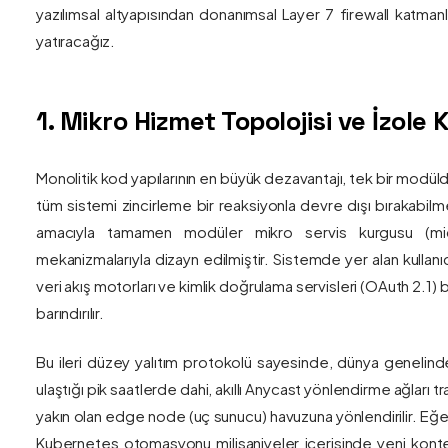
yazılımsal altyapısından donanımsal Layer 7 firewall katma
yatıracağız.
1. Mikro Hizmet Topolojisi ve İzol
Monolitik kod yapılarının en büyük dezavantajı, tek bir modül
tüm sistemi zincirleme bir reaksiyonla devre dışı bırakabilm
amacıyla tamamen modüler mikro servis kurgusu (mic
mekanizmalarıyla dizayn edilmiştir. Sistemde yer alan kullanıc
veri akış motorları ve kimlik doğrulama servisleri (OAuth 2.1)
barındırılır.
Bu ileri düzey yalıtım protokolü sayesinde, dünya genelind
ulaştığı pik saatlerde dahi, akıllı Anycast yönlendirme ağları tr
yakın olan edge node (uç sunucu) havuzuna yönlendirilir. Eğe
Kubernetes otomasyonu milisaniyeler içerisinde yeni kont