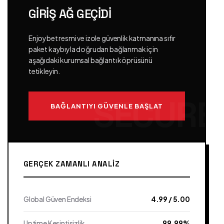
GIRIŞ AĞ GEÇIDI
Enjoybet resmi ve izole güvenlik katmanına sıfır
paket kaybıyla doğrudan bağlanmak için
aşağıdaki kurumsal bağlantı köprüsünü
tetikleyin.
BAĞLANTIYI GÜVENLE BAŞLAT
GERÇEK ZAMANLI ANALIZ
Global Güven Endeksi
4.99 / 5.00
Uptime Kesintisizlik
99.99%