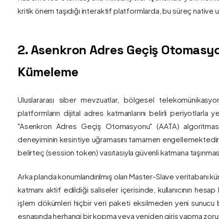
kritik önem taşıdığı interaktif platformlarda, bu süreç nativ
2. Asenkron Adres Geçiş Otomasyo
Kümeleme
Uluslararası siber mevzuatlar, bölgesel telekomünikasyon
platformların dijital adres katmanlarını belirli periyotlarla
"Asenkron Adres Geçiş Otomasyonu" (AATA) algoritmas
deneyiminin kesintiye uğramasını tamamen engellemektedir. S
belirteç (session token) vasıtasıyla güvenli katmana taşınmas
Arka planda konumlandırılmış olan Master-Slave veritabanı küm
katmanı aktif edildiği saliseler içerisinde, kullanıcının hesap
işlem dökümleri hiçbir veri paketi eksilmeden yeni sunucu blo
esnasında herhangi bir kopma veya yeniden giriş yapma zorunlu