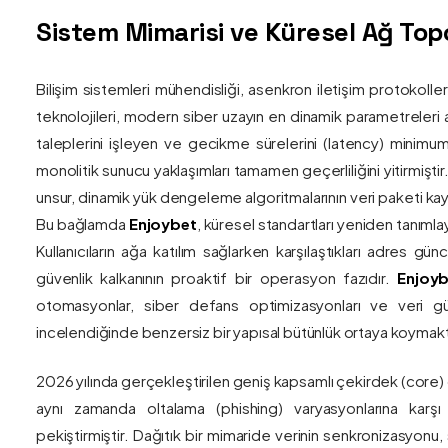
Sistem Mimarisi ve Küresel Ağ Topol
Bilişim sistemleri mühendisliği, asenkron iletişim protokolle
teknolojileri, modern siber uzayın en dinamik parametreleri ar
taleplerini işleyen ve gecikme sürelerini (latency) minim
monolitik sunucu yaklaşımları tamamen geçerliliğini yitirmiştir.
unsur, dinamik yük dengeleme algoritmalarının veri paketi kay
Bu bağlamda
Enjoybet
, küresel standartları yeniden tanıml
Kullanıcıların ağa katılım sağlarken karşılaştıkları adres gü
güvenlik kalkanının proaktif bir operasyon fazıdır.
Enjoyb
otomasyonlar, siber defans optimizasyonları ve veri güv
incelendiğinde benzersiz bir yapısal bütünlük ortaya koymakt
2026 yılında gerçekleştirilen geniş kapsamlı çekirdek (core)
aynı zamanda oltalama (phishing) varyasyonlarına karşı g
pekiştirmiştir. Dağıtık bir mimaride verinin senkronizasyonu