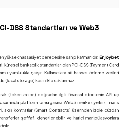
PCI-DSS Standartları ve Web3
nin en yüksek hassasiyet derecesine sahip katmanıdır.
Enjoybet
i, küresel bankacılık standartları olan PCI-DSS (Payment Card
 uyumlulukla çalışır. Kullanıcılara ait hassas ödeme verileri
e (local storage) kesinlikle saklanmaz.
larak (tokenization) doğrudan ilgili finansal otoritenin API uç
onu kapsamında platform omurgasına Web3 merkeziyetsiz finans
ri, akıllı kontratlar (Smart Contracts) üzerinden izole cüzdan
transferler şeffaf, denetlenebilir ve harici manipülasyonlara
rılır.