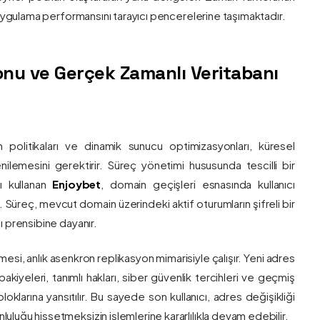
e uygulama performansını tarayıcı pencerelerine taşımaktadır.
nu ve Gerçek Zamanlı Veritabanı
 politikaları ve dinamik sunucu optimizasyonları, küresel
 yenilemesini gerektirir. Süreç yönetimi hususunda tescilli bir
ı kullanan
Enjoybet
, domain geçişleri esnasında kullanıcı
üreç, mevcut domain üzerindeki aktif oturumların şifreli bir
ı prensibine dayanır.
esi, anlık asenkron replikasyon mimarisiyle çalışır. Yeni adres
 bakiyeleri, tanımlı hakları, siber güvenlik tercihleri ve geçmiş
klarına yansıtılır. Bu sayede son kullanıcı, adres değişikliği
luğu hissetmeksizin işlemlerine kararlılıkla devam edebilir.