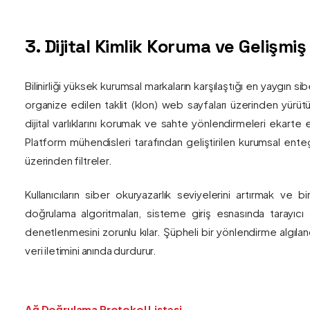
3. Dijital Kimlik Koruma ve Gelişmi
Bilinirliği yüksek kurumsal markaların karşılaştığı en yaygın si
organize edilen taklit (klon) web sayfaları üzerinden yürütül
dijital varlıklarını korumak ve sahte yönlendirmeleri ekarte 
Platform mühendisleri tarafından geliştirilen kurumsal enteg
üzerinden filtreler.
Kullanıcıların siber okuryazarlık seviyelerini artırmak ve 
doğrulama algoritmaları, sisteme giriş esnasında tarayıc
denetlenmesini zorunlu kılar. Şüpheli bir yönlendirme algıla
veri iletimini anında durdurur.
Ağ Doğrulama Protokol Listesi