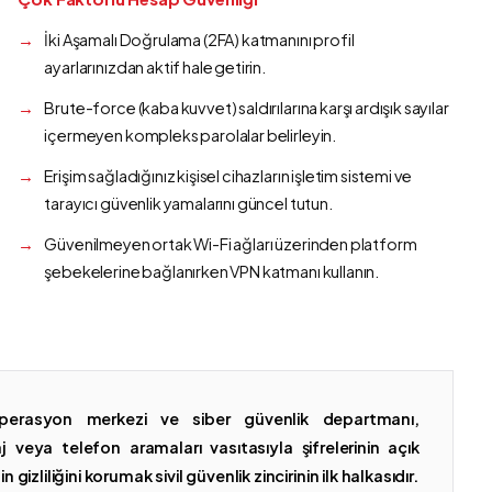
İki Aşamalı Doğrulama (2FA) katmanını profil
ayarlarınızdan aktif hale getirin.
Brute-force (kaba kuvvet) saldırılarına karşı ardışık sayılar
içermeyen kompleks parolalar belirleyin.
Erişim sağladığınız kişisel cihazların işletim sistemi ve
tarayıcı güvenlik yamalarını güncel tutun.
Güvenilmeyen ortak Wi-Fi ağları üzerinden platform
şebekelerine bağlanırken VPN katmanı kullanın.
erasyon merkezi ve siber güvenlik departmanı,
 veya telefon aramaları vasıtasıyla şifrelerinin açık
gizliliğini korumak sivil güvenlik zincirinin ilk halkasıdır.