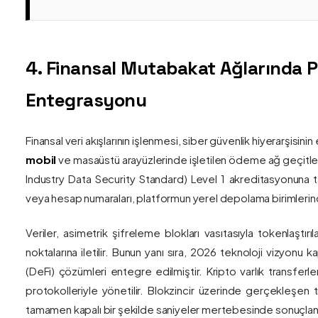
4. Finansal Mutabakat Ağlarında 
Entegrasyonu
Finansal veri akışlarının işlenmesi, siber güvenlik hiyerarşisi
mobil
ve masaüstü arayüzlerinde işletilen ödeme ağ geçitler
Industry Data Security Standard) Level 1 akreditasyonuna tam
veya hesap numaraları, platformun yerel depolama birimlerind
Veriler, asimetrik şifreleme blokları vasıtasıyla tokenlaştırı
noktalarına iletilir. Bunun yanı sıra, 2026 teknoloji vizy
(DeFi) çözümleri entegre edilmiştir. Kripto varlık transferle
protokolleriyle yönetilir. Blokzincir üzerinde gerçekleşen 
tamamen kapalı bir şekilde saniyeler mertebesinde sonuçlandı