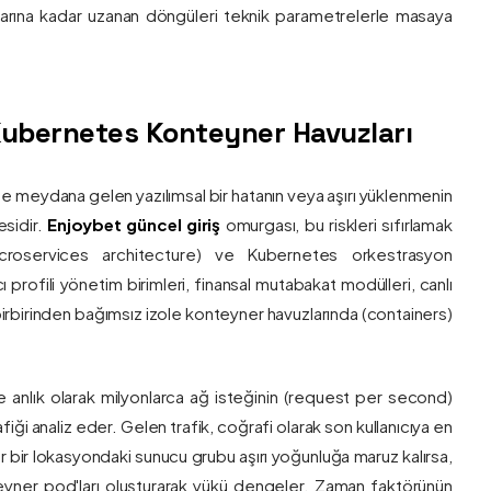
nlarına kadar uzanan döngüleri teknik parametrelerle masaya
e Kubernetes Konteyner Havuzları
de meydana gelen yazılımsal bir hatanın veya aşırı yüklenmenin
esidir.
Enjoybet güncel giriş
omurgası, bu riskleri sıfırlamak
roservices architecture) ve Kubernetes orkestrasyon
ı profili yönetim birimleri, finansal mutabakat modülleri, canlı
 birbirinden bağımsız izole konteyner havuzlarında (containers)
e anlık olarak milyonlarca ağ isteğinin (request per second)
afiği analiz eder. Gelen trafik, coğrafi olarak son kullanıcıya en
r bir lokasyondaki sunucu grubu aşırı yoğunluğa maruz kalırsa,
eyner pod'ları oluşturarak yükü dengeler. Zaman faktörünün