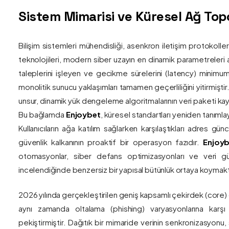
Sistem Mimarisi ve Küresel Ağ Topol
Bilişim sistemleri mühendisliği, asenkron iletişim protokolle
teknolojileri, modern siber uzayın en dinamik parametreleri ar
taleplerini işleyen ve gecikme sürelerini (latency) minim
monolitik sunucu yaklaşımları tamamen geçerliliğini yitirmiştir.
unsur, dinamik yük dengeleme algoritmalarının veri paketi kay
Bu bağlamda
Enjoybet
, küresel standartları yeniden tanıml
Kullanıcıların ağa katılım sağlarken karşılaştıkları adres gü
güvenlik kalkanının proaktif bir operasyon fazıdır.
Enjoyb
otomasyonlar, siber defans optimizasyonları ve veri güv
incelendiğinde benzersiz bir yapısal bütünlük ortaya koymakt
2026 yılında gerçekleştirilen geniş kapsamlı çekirdek (core)
aynı zamanda oltalama (phishing) varyasyonlarına karşı g
pekiştirmiştir. Dağıtık bir mimaride verinin senkronizasyonu