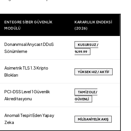
ENTEGRE SIBER GÜVENLIK
KARARLILIK ENDEKSI
MODÜLÜ
(2026)
Donanımsal Anycast DDoS
KUSURSUZ /
Sönümleme
%99.99
Asimetrik TLS 1.3 Kripto
YÜKSEK HIZ / AKTIF
Blokları
PCI-DSS Level 1 Güvenlik
TAM İZOLE /
Akreditasyonu
GÜVENLI
Anomali Tespit Eden Yapay
MILISANIYELIK AKIŞ
Zeka