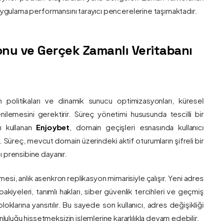
e uygulama performansını tarayıcı pencerelerine taşımaktadır.
nu ve Gerçek Zamanlı Veritabanı
 politikaları ve dinamik sunucu optimizasyonları, küresel
 yenilemesini gerektirir. Süreç yönetimi hususunda tescilli bir
ı kullanan
Enjoybet
, domain geçişleri esnasında kullanıcı
üreç, mevcut domain üzerindeki aktif oturumların şifreli bir
ı prensibine dayanır.
esi, anlık asenkron replikasyon mimarisiyle çalışır. Yeni adres
 bakiyeleri, tanımlı hakları, siber güvenlik tercihleri ve geçmiş
klarına yansıtılır. Bu sayede son kullanıcı, adres değişikliği
luğu hissetmeksizin işlemlerine kararlılıkla devam edebilir.