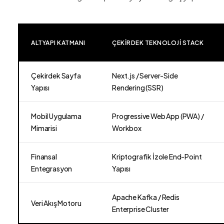
ALTYAPI KATMANI
ÇEKIRDEK TEKNOLOJI STACK
Çekirdek Sayfa
Next.js / Server-Side
Yapısı
Rendering (SSR)
Mobil Uygulama
Progressive Web App (PWA) /
Mimarisi
Workbox
Finansal
Kriptografik İzole End-Point
Entegrasyon
Yapısı
Apache Kafka / Redis
Veri Akış Motoru
Enterprise Cluster