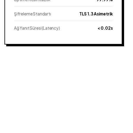
Şifreleme Standartı
TLS 1.3 Asimetrik
Ağ Yanıt Süresi (Latency)
< 0.02s