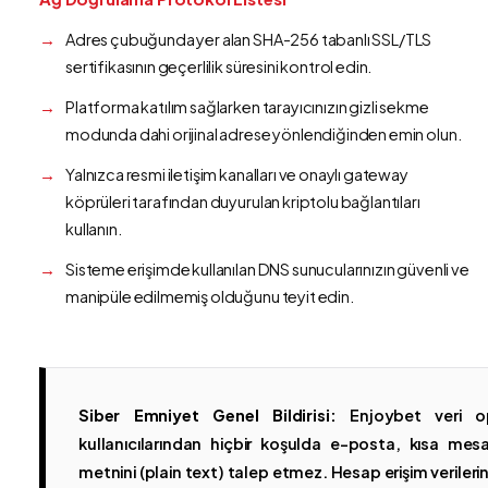
Adres çubuğunda yer alan SHA-256 tabanlı SSL/TLS
sertifikasının geçerlilik süresini kontrol edin.
Platforma katılım sağlarken tarayıcınızın gizli sekme
modunda dahi orijinal adrese yönlendiğinden emin olun.
Yalnızca resmi iletişim kanalları ve onaylı gateway
köprüleri tarafından duyurulan kriptolu bağlantıları
kullanın.
Sisteme erişimde kullanılan DNS sunucularınızın güvenli ve
manipüle edilmemiş olduğunu teyit edin.
Siber Emniyet Genel Bildirisi:
Enjoybet veri op
kullanıcılarından hiçbir koşulda e-posta, kısa mesaj
metnini (plain text) talep etmez. Hesap erişim verilerinin 