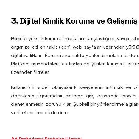
3. Dijital Kimlik Koruma ve Gelişmi
Bilinirliği yüksek kurumsal markaların karşılaştığı en yaygın si
organize edilen taklit (klon) web sayfaları üzerinden yürütül
dijital varlıklarını korumak ve sahte yönlendirmeleri ekarte 
Platform mühendisleri tarafından geliştirilen kurumsal enteg
üzerinden filtreler.
Kullanıcıların siber okuryazarlık seviyelerini artırmak ve 
doğrulama algoritmaları, sisteme giriş esnasında tarayıc
denetlenmesini zorunlu kılar. Şüpheli bir yönlendirme algıla
veri iletimini anında durdurur.
Ağ Doğrulama Protokol Listesi