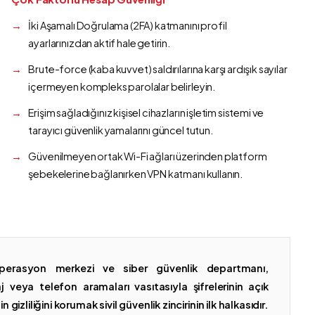
İki Aşamalı Doğrulama (2FA) katmanını profil
ayarlarınızdan aktif hale getirin.
Brute-force (kaba kuvvet) saldırılarına karşı ardışık sayılar
içermeyen kompleks parolalar belirleyin.
Erişim sağladığınız kişisel cihazların işletim sistemi ve
tarayıcı güvenlik yamalarını güncel tutun.
Güvenilmeyen ortak Wi-Fi ağları üzerinden platform
şebekelerine bağlanırken VPN katmanı kullanın.
erasyon merkezi ve siber güvenlik departmanı,
 veya telefon aramaları vasıtasıyla şifrelerinin açık
gizliliğini korumak sivil güvenlik zincirinin ilk halkasıdır.