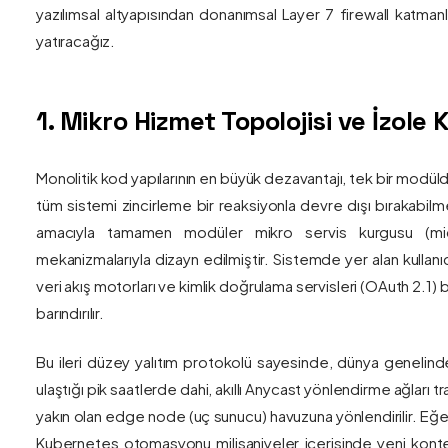
yazılımsal altyapısından donanımsal Layer 7 firewall katma
yatıracağız.
1. Mikro Hizmet Topolojisi ve İzol
Monolitik kod yapılarının en büyük dezavantajı, tek bir modül
tüm sistemi zincirleme bir reaksiyonla devre dışı bırakabilm
amacıyla tamamen modüler mikro servis kurgusu (mic
mekanizmalarıyla dizayn edilmiştir. Sistemde yer alan kullanıc
veri akış motorları ve kimlik doğrulama servisleri (OAuth 2.1)
barındırılır.
Bu ileri düzey yalıtım protokolü sayesinde, dünya genelind
ulaştığı pik saatlerde dahi, akıllı Anycast yönlendirme ağları tr
yakın olan edge node (uç sunucu) havuzuna yönlendirilir. Eğe
Kubernetes otomasyonu milisaniyeler içerisinde yeni kont