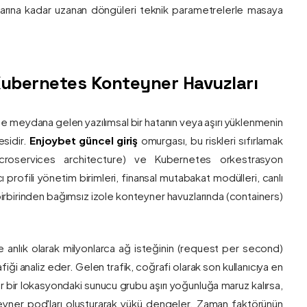
nlarına kadar uzanan döngüleri teknik parametrelerle masaya
e Kubernetes Konteyner Havuzları
de meydana gelen yazılımsal bir hatanın veya aşırı yüklenmenin
esidir.
Enjoybet güncel giriş
omurgası, bu riskleri sıfırlamak
roservices architecture) ve Kubernetes orkestrasyon
ı profili yönetim birimleri, finansal mutabakat modülleri, canlı
 birbirinden bağımsız izole konteyner havuzlarında (containers)
e anlık olarak milyonlarca ağ isteğinin (request per second)
afiği analiz eder. Gelen trafik, coğrafi olarak son kullanıcıya en
r bir lokasyondaki sunucu grubu aşırı yoğunluğa maruz kalırsa,
eyner pod'ları oluşturarak yükü dengeler. Zaman faktörünün