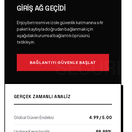
GIRIŞ AĞ GEÇIDI
Enjoybet resmi ve izole güvenlik katmanına sıfır
paket kaybıyla doğrudan bağlanmak için
aşağıdaki kurumsal bağlantı köprüsünü
tetikleyin.
BAĞLANTIYI GÜVENLE BAŞLAT
GERÇEK ZAMANLI ANALIZ
Global Güven Endeksi
4.99 / 5.00
Uptime Kesintisizlik
99.99%