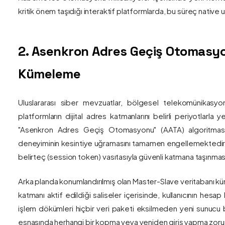
kritik önem taşıdığı interaktif platformlarda, bu süreç nativ
2. Asenkron Adres Geçiş Otomasyo
Kümeleme
Uluslararası siber mevzuatlar, bölgesel telekomünikasyon
platformların dijital adres katmanlarını belirli periyotlarla
"Asenkron Adres Geçiş Otomasyonu" (AATA) algoritmas
deneyiminin kesintiye uğramasını tamamen engellemektedir. S
belirteç (session token) vasıtasıyla güvenli katmana taşınmas
Arka planda konumlandırılmış olan Master-Slave veritabanı küm
katmanı aktif edildiği saliseler içerisinde, kullanıcının hesap
işlem dökümleri hiçbir veri paketi eksilmeden yeni sunucu blo
esnasında herhangi bir kopma veya yeniden giriş yapma zorunlu