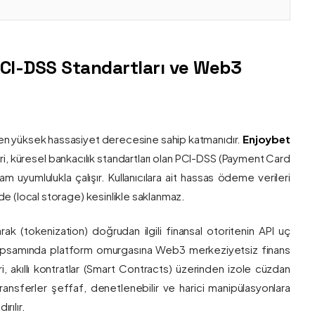
PCI-DSS Standartları ve Web3
nin en yüksek hassasiyet derecesine sahip katmanıdır.
Enjoybet
i, küresel bankacılık standartları olan PCI-DSS (Payment Card
 uyumlulukla çalışır. Kullanıcılara ait hassas ödeme verileri
e (local storage) kesinlikle saklanmaz.
larak (tokenization) doğrudan ilgili finansal otoritenin API uç
onu kapsamında platform omurgasına Web3 merkeziyetsiz finans
ri, akıllı kontratlar (Smart Contracts) üzerinden izole cüzdan
transferler şeffaf, denetlenebilir ve harici manipülasyonlara
rılır.