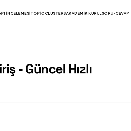
API İNCELEMESI
TOPIC CLUSTERS
AKADEMIK KURUL
SORU-CEVAP
iş - Güncel Hızlı