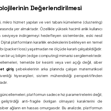
ojilerinin Değerlendirilmesi
ri, mikro hizmet yapıları ve veri tabanı kümeleme (clustering)
asında yer almaktadır. Özellikle yüksek hacimli anlık kullanıcı
um seviyeye indirgemeyi hedefleyen sistemlerde, eski nesil
 Dijital platformların kararlılık endekslerini belirleyen en temel
bı (packet loss) yaşatmadan ne ölçüde kararlı çalışabildiğidir.
ayan bir uç bilişim (edge computing) mimarisi sergilemektedir.
ncellemeleri, temelde bir kesinti veya veri açığı değil, siber
et giriş
şebekelerinin arka planında çalışan matematiksel
enliği hiyerarşileri, sistem mühendisliği perspektifinden
adır.
 güncellemeleri, platformun sadece hız parametrelerini değil,
eliştirdiği anti-fragile (kırılgan olmayan) karakterini de
, siber ağların en hassas omurgasıdır. Bu analizde, platformun