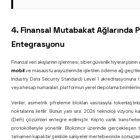
4. Finansal Mutabakat Ağlarında 
Entegrasyonu
Finansal veri akışlarının işlenmesi, siber güvenlik hiyerarşisi
mobil
ve masaüstü arayüzlerinde işletilen ödeme ağ geçitler
Industry Data Security Standard) Level 1 akreditasyonuna tam
veya hesap numaraları, platformun yerel depolama birimlerind
Veriler, asimetrik şifreleme blokları vasıtasıyla tokenlaştırı
noktalarına iletilir. Bunun yanı sıra, 2026 teknoloji vizy
(DeFi) çözümleri entegre edilmiştir. Kripto varlık transferle
protokolleriyle yönetilir. Blokzincir üzerinde gerçekleşen 
tamamen kapalı bir şekilde saniyeler mertebesinde sonuçlandı