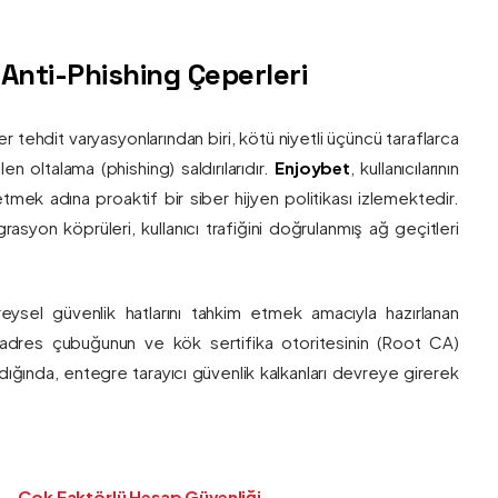
ş Anti-Phishing Çeperleri
ber tehdit varyasyonlarından biri, kötü niyetli üçüncü taraflarca
en oltalama (phishing) saldırılarıdır.
Enjoybet
, kullanıcılarının
etmek adına proaktif bir siber hijyen politikası izlemektedir.
rasyon köprüleri, kullanıcı trafiğini doğrulanmış ağ geçitleri
bireysel güvenlik hatlarını tahkim etmek amacıyla hazırlanan
ı adres çubuğunun ve kök sertifika otoritesinin (Root CA)
ndığında, entegre tarayıcı güvenlik kalkanları devreye girerek
Çok Faktörlü Hesap Güvenliği