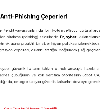
ş Anti-Phishing Çeperleri
ber tehdit varyasyonlarından biri, kötü niyetli üçüncü taraflarca
en oltalama (phishing) saldırılarıdır.
Enjoybet
, kullanıcılarının
etmek adına proaktif bir siber hijyen politikası izlemektedir.
rasyon köprüleri, kullanıcı trafiğini doğrulanmış ağ geçitleri
bireysel güvenlik hatlarını tahkim etmek amacıyla hazırlanan
ı adres çubuğunun ve kök sertifika otoritesinin (Root CA)
ndığında, entegre tarayıcı güvenlik kalkanları devreye girerek
Çok Faktörlü Hesap Güvenliği