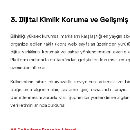
3. Dijital Kimlik Koruma ve Gelişmi
Bilinirliği yüksek kurumsal markaların karşılaştığı en yaygın si
organize edilen taklit (klon) web sayfaları üzerinden yürütül
dijital varlıklarını korumak ve sahte yönlendirmeleri ekarte 
Platform mühendisleri tarafından geliştirilen kurumsal enteg
üzerinden filtreler.
Kullanıcıların siber okuryazarlık seviyelerini artırmak ve 
doğrulama algoritmaları, sisteme giriş esnasında tarayıc
denetlenmesini zorunlu kılar. Şüpheli bir yönlendirme algıla
veri iletimini anında durdurur.
Ağ Doğrulama Protokol Listesi