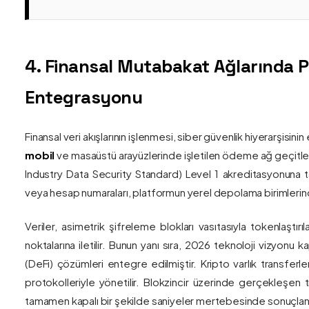
4. Finansal Mutabakat Ağlarında 
Entegrasyonu
Finansal veri akışlarının işlenmesi, siber güvenlik hiyerarşisi
mobil
ve masaüstü arayüzlerinde işletilen ödeme ağ geçitler
Industry Data Security Standard) Level 1 akreditasyonuna tam
veya hesap numaraları, platformun yerel depolama birimlerind
Veriler, asimetrik şifreleme blokları vasıtasıyla tokenlaştırı
noktalarına iletilir. Bunun yanı sıra, 2026 teknoloji vizy
(DeFi) çözümleri entegre edilmiştir. Kripto varlık transferle
protokolleriyle yönetilir. Blokzincir üzerinde gerçekleşen 
tamamen kapalı bir şekilde saniyeler mertebesinde sonuçlandı