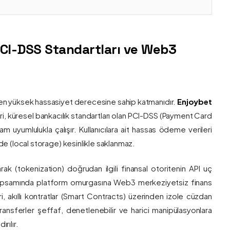
PCI-DSS Standartları ve Web3
nin en yüksek hassasiyet derecesine sahip katmanıdır.
Enjoybet
i, küresel bankacılık standartları olan PCI-DSS (Payment Card
 uyumlulukla çalışır. Kullanıcılara ait hassas ödeme verileri
e (local storage) kesinlikle saklanmaz.
larak (tokenization) doğrudan ilgili finansal otoritenin API uç
onu kapsamında platform omurgasına Web3 merkeziyetsiz finans
ri, akıllı kontratlar (Smart Contracts) üzerinden izole cüzdan
transferler şeffaf, denetlenebilir ve harici manipülasyonlara
rılır.