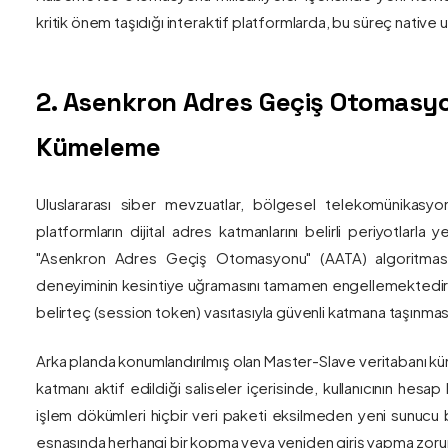
kritik önem taşıdığı interaktif platformlarda, bu süreç nativ
2. Asenkron Adres Geçiş Otomasyo
Kümeleme
Uluslararası siber mevzuatlar, bölgesel telekomünikasyon
platformların dijital adres katmanlarını belirli periyotlarla
"Asenkron Adres Geçiş Otomasyonu" (AATA) algoritmas
deneyiminin kesintiye uğramasını tamamen engellemektedir. S
belirteç (session token) vasıtasıyla güvenli katmana taşınmas
Arka planda konumlandırılmış olan Master-Slave veritabanı küm
katmanı aktif edildiği saliseler içerisinde, kullanıcının hesap
işlem dökümleri hiçbir veri paketi eksilmeden yeni sunucu blo
esnasında herhangi bir kopma veya yeniden giriş yapma zorunlu