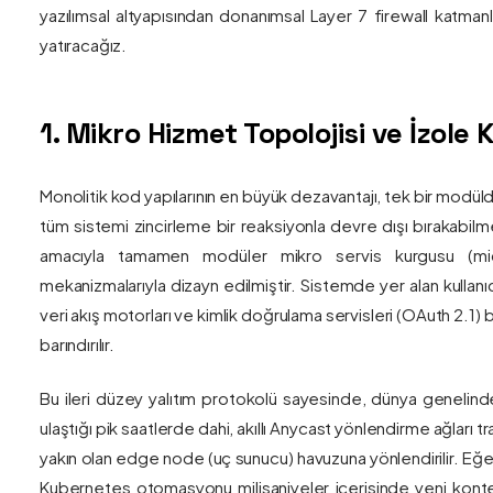
yazılımsal altyapısından donanımsal Layer 7 firewall katma
yatıracağız.
1. Mikro Hizmet Topolojisi ve İzol
Monolitik kod yapılarının en büyük dezavantajı, tek bir modül
tüm sistemi zincirleme bir reaksiyonla devre dışı bırakabilm
amacıyla tamamen modüler mikro servis kurgusu (mic
mekanizmalarıyla dizayn edilmiştir. Sistemde yer alan kullanıc
veri akış motorları ve kimlik doğrulama servisleri (OAuth 2.1)
barındırılır.
Bu ileri düzey yalıtım protokolü sayesinde, dünya genelind
ulaştığı pik saatlerde dahi, akıllı Anycast yönlendirme ağları tr
yakın olan edge node (uç sunucu) havuzuna yönlendirilir. Eğe
Kubernetes otomasyonu milisaniyeler içerisinde yeni kont