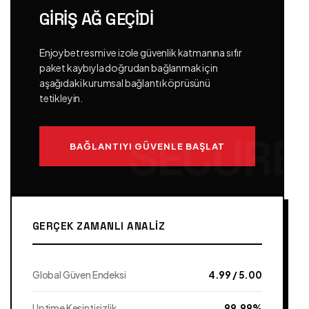
GIRIŞ AĞ GEÇIDI
Enjoybet resmi ve izole güvenlik katmanına sıfır
paket kaybıyla doğrudan bağlanmak için
aşağıdaki kurumsal bağlantı köprüsünü
tetikleyin.
BAĞLANTIYI GÜVENLE BAŞLAT
GERÇEK ZAMANLI ANALIZ
Global Güven Endeksi
4.99 / 5.00
Uptime Kesintisizlik
99.99%