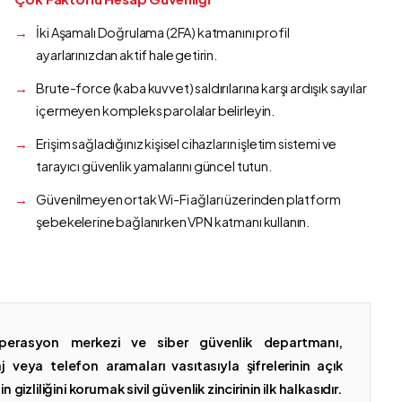
İki Aşamalı Doğrulama (2FA) katmanını profil
ayarlarınızdan aktif hale getirin.
Brute-force (kaba kuvvet) saldırılarına karşı ardışık sayılar
içermeyen kompleks parolalar belirleyin.
Erişim sağladığınız kişisel cihazların işletim sistemi ve
tarayıcı güvenlik yamalarını güncel tutun.
Güvenilmeyen ortak Wi-Fi ağları üzerinden platform
şebekelerine bağlanırken VPN katmanı kullanın.
erasyon merkezi ve siber güvenlik departmanı,
 veya telefon aramaları vasıtasıyla şifrelerinin açık
gizliliğini korumak sivil güvenlik zincirinin ilk halkasıdır.