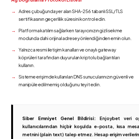
Adres çubuğunda yer alan SHA-256 tabanlı SSL/TLS
sertifikasının geçerlilik süresini kontrol edin.
Platforma katılım sağlarken tarayıcınızın gizli sekme
modunda dahi orijinal adrese yönlendiğinden emin olun.
Yalnızca resmi iletişim kanalları ve onaylı gateway
köprüleri tarafından duyurulan kriptolu bağlantıları
kullanın.
Sisteme erişimde kullanılan DNS sunucularınızın güvenli ve
manipüle edilmemiş olduğunu teyit edin.
Siber Emniyet Genel Bildirisi:
Enjoybet veri op
kullanıcılarından hiçbir koşulda e-posta, kısa mesaj
metnini (plain text) talep etmez. Hesap erişim verilerinin 