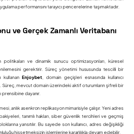
e uygulama performansını tarayıcı pencerelerine taşımaktadır.
nu ve Gerçek Zamanlı Veritabanı
 politikaları ve dinamik sunucu optimizasyonları, küresel
 yenilemesini gerektirir. Süreç yönetimi hususunda tescilli bir
ı kullanan
Enjoybet
, domain geçişleri esnasında kullanıcı
üreç, mevcut domain üzerindeki aktif oturumların şifreli bir
ı prensibine dayanır.
esi, anlık asenkron replikasyon mimarisiyle çalışır. Yeni adres
 bakiyeleri, tanımlı hakları, siber güvenlik tercihleri ve geçmiş
klarına yansıtılır. Bu sayede son kullanıcı, adres değişikliği
luğu hissetmeksizin işlemlerine kararlılıkla devam edebilir.