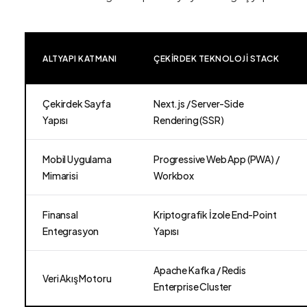
ALTYAPI KATMANI
ÇEKIRDEK TEKNOLOJI STACK
Çekirdek Sayfa
Next.js / Server-Side
Yapısı
Rendering (SSR)
Mobil Uygulama
Progressive Web App (PWA) /
Mimarisi
Workbox
Finansal
Kriptografik İzole End-Point
Entegrasyon
Yapısı
Apache Kafka / Redis
Veri Akış Motoru
Enterprise Cluster