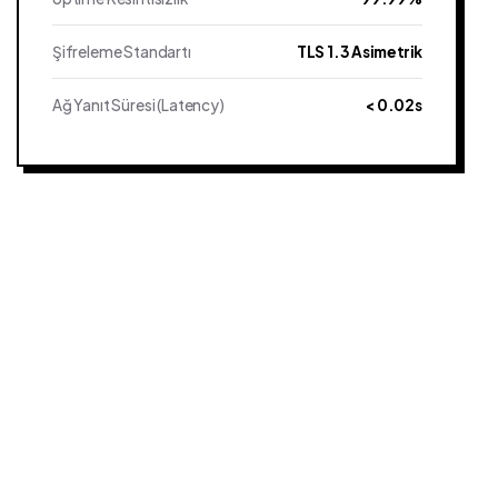
Şifreleme Standartı
TLS 1.3 Asimetrik
Ağ Yanıt Süresi (Latency)
< 0.02s