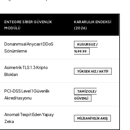
ENTEGRE SIBER GÜVENLIK
KARARLILIK ENDEKSI
MODÜLÜ
(2026)
Donanımsal Anycast DDoS
KUSURSUZ /
Sönümleme
%99.99
Asimetrik TLS 1.3 Kripto
YÜKSEK HIZ / AKTIF
Blokları
PCI-DSS Level 1 Güvenlik
TAM İZOLE /
Akreditasyonu
GÜVENLI
Anomali Tespit Eden Yapay
MILISANIYELIK AKIŞ
Zeka