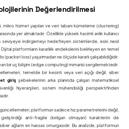
ojilerinin Değerlendirilmesi
ri, mikro hizmet yapıları ve veri tabanı kümeleme (clustering)
asında yer almaktadır. Özellikle yüksek hacimli anlık kullanıcı
um seviyeye indirgemeyi hedefleyen sistemlerde, eski nesil
 Dijital platformların kararlılık endekslerini belirleyen en temel
bı (packet loss) yaşatmadan ne ölçüde kararlı çalışabildiğidir.
ayan bir uç bilişim (edge computing) mimarisi sergilemektedir.
ncellemeleri, temelde bir kesinti veya veri açığı değil, siber
et giriş
şebekelerinin arka planında çalışan matematiksel
enliği hiyerarşileri, sistem mühendisliği perspektifinden
adır.
 güncellemeleri, platformun sadece hız parametrelerini değil,
eliştirdiği anti-fragile (kırılgan olmayan) karakterini de
, siber ağların en hassas omurgasıdır. Bu analizde, platformun