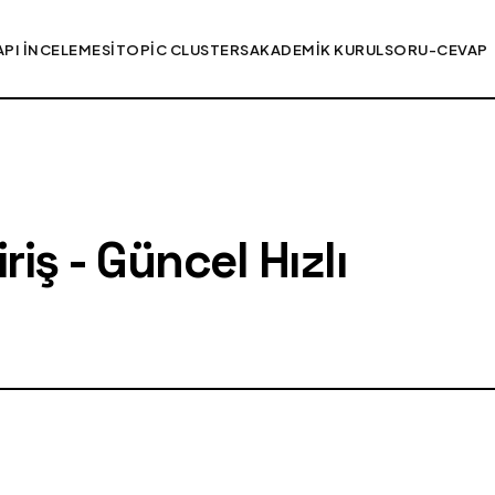
API İNCELEMESI
TOPIC CLUSTERS
AKADEMIK KURUL
SORU-CEVAP
iş - Güncel Hızlı