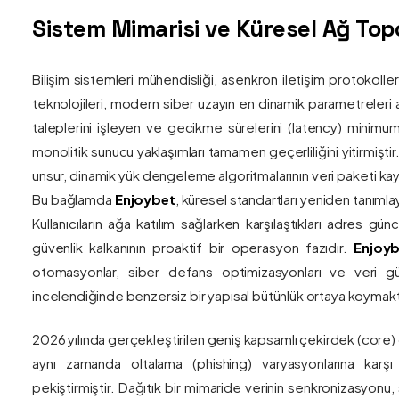
Sistem Mimarisi ve Küresel Ağ Topol
Bilişim sistemleri mühendisliği, asenkron iletişim protokolle
teknolojileri, modern siber uzayın en dinamik parametreleri ar
taleplerini işleyen ve gecikme sürelerini (latency) minim
monolitik sunucu yaklaşımları tamamen geçerliliğini yitirmiştir.
unsur, dinamik yük dengeleme algoritmalarının veri paketi kay
Bu bağlamda
Enjoybet
, küresel standartları yeniden tanıml
Kullanıcıların ağa katılım sağlarken karşılaştıkları adres gü
güvenlik kalkanının proaktif bir operasyon fazıdır.
Enjoyb
otomasyonlar, siber defans optimizasyonları ve veri güv
incelendiğinde benzersiz bir yapısal bütünlük ortaya koymakt
2026 yılında gerçekleştirilen geniş kapsamlı çekirdek (core)
aynı zamanda oltalama (phishing) varyasyonlarına karşı g
pekiştirmiştir. Dağıtık bir mimaride verinin senkronizasyonu