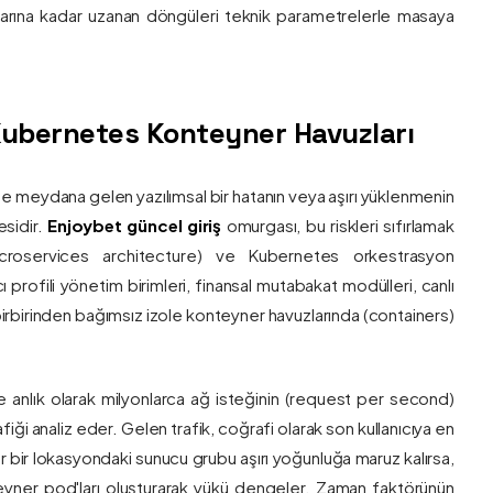
nlarına kadar uzanan döngüleri teknik parametrelerle masaya
e Kubernetes Konteyner Havuzları
de meydana gelen yazılımsal bir hatanın veya aşırı yüklenmenin
esidir.
Enjoybet güncel giriş
omurgası, bu riskleri sıfırlamak
roservices architecture) ve Kubernetes orkestrasyon
ı profili yönetim birimleri, finansal mutabakat modülleri, canlı
 birbirinden bağımsız izole konteyner havuzlarında (containers)
e anlık olarak milyonlarca ağ isteğinin (request per second)
afiği analiz eder. Gelen trafik, coğrafi olarak son kullanıcıya en
r bir lokasyondaki sunucu grubu aşırı yoğunluğa maruz kalırsa,
eyner pod'ları oluşturarak yükü dengeler. Zaman faktörünün