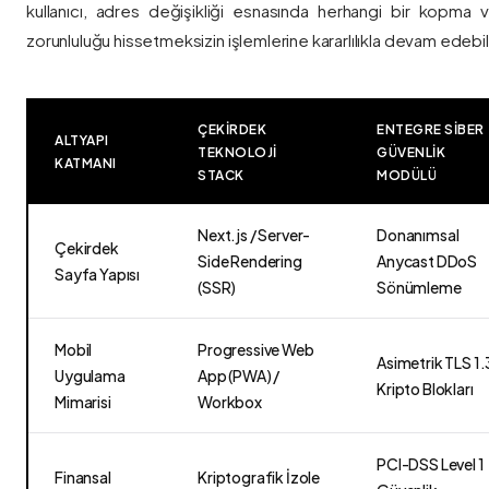
kullanıcı, adres değişikliği esnasında herhangi bir kopma
zorunluluğu hissetmeksizin işlemlerine kararlılıkla devam edebili
ÇEKIRDEK
ENTEGRE SIBER
ALTYAPI
TEKNOLOJI
GÜVENLIK
KATMANI
STACK
MODÜLÜ
Next.js / Server-
Donanımsal
Çekirdek
Side Rendering
Anycast DDoS
Sayfa Yapısı
(SSR)
Sönümleme
Mobil
Progressive Web
Asimetrik TLS 1.
Uygulama
App (PWA) /
Kripto Blokları
Mimarisi
Workbox
PCI-DSS Level 1
Finansal
Kriptografik İzole