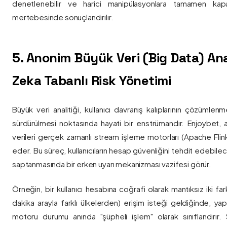
denetlenebilir ve harici manipülasyonlara tamamen kapa
mertebesinde sonuçlandırılır.
5. Anonim Büyük Veri (Big Data) Ana
Zeka Tabanlı Risk Yönetimi
Büyük veri analitiği, kullanıcı davranış kalıplarının çözümlenm
sürdürülmesi noktasında hayati bir enstrümandır. Enjoybet,
verileri gerçek zamanlı stream işleme motorları (Apache Flink /
eder. Bu süreç, kullanıcıların hesap güvenliğini tehdit edebile
saptanmasında bir erken uyarı mekanizması vazifesi görür.
Örneğin, bir kullanıcı hesabına coğrafi olarak mantıksız iki fa
dakika arayla farklı ülkelerden) erişim isteği geldiğinde, yap
motoru durumu anında "şüpheli işlem" olarak sınıflandırır. Si