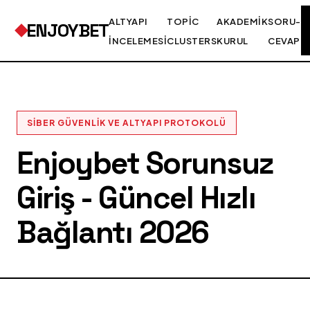
ALTYAPI
TOPIC
AKADEMIK
SORU-
ENJOYBET
İNCELEMESI
CLUSTERS
KURUL
CEVAP
SIBER GÜVENLIK VE ALTYAPI PROTOKOLÜ
Enjoybet Sorunsuz
Giriş - Güncel Hızlı
Bağlantı 2026