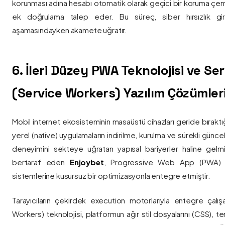
korunması adına hesabı otomatik olarak geçici bir koruma çemb
ek doğrulama talep eder. Bu süreç, siber hırsızlık gir
aşamasındayken akamete uğratır.
6. İleri Düzey PWA Teknolojisi ve Serv
(Service Workers) Yazılım Çözümler
Mobil internet ekosisteminin masaüstü cihazları geride bırak
yerel (native) uygulamaların indirilme, kurulma ve sürekli günce
deneyimini sekteye uğratan yapısal bariyerler haline gelm
bertaraf eden
Enjoybet
, Progressive Web App (PWA) mim
sistemlerine kusursuz bir optimizasyonla entegre etmiştir.
Tarayıcıların çekirdek execution motorlarıyla entegre çalışa
Workers) teknolojisi, platformun ağır stil dosyalarını (CSS), t