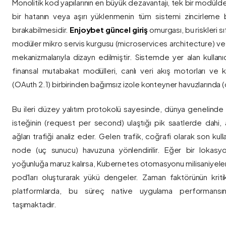
Monolitik kod yapılarının en büyük dezavantajı, tek bir modül
bir hatanın veya aşırı yüklenmenin tüm sistemi zincirleme 
bırakabilmesidir.
Enjoybet güncel giriş
omurgası, bu riskleri 
modüler mikro servis kurgusu (microservices architecture) 
mekanizmalarıyla dizayn edilmiştir. Sistemde yer alan kullanıcı
finansal mutabakat modülleri, canlı veri akış motorları ve k
(OAuth 2.1) birbirinden bağımsız izole konteyner havuzlarında (co
Bu ileri düzey yalıtım protokolü sayesinde, dünya genelinde a
isteğinin (request per second) ulaştığı pik saatlerde dahi, 
ağları trafiği analiz eder. Gelen trafik, coğrafi olarak son ku
node (uç sunucu) havuzuna yönlendirilir. Eğer bir lokasy
yoğunluğa maruz kalırsa, Kubernetes otomasyonu milisaniyeler
pod'ları oluşturarak yükü dengeler. Zaman faktörünün kriti
platformlarda, bu süreç native uygulama performansını
taşımaktadır.