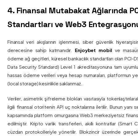
4. Finansal Mutabakat Ağlarında P
Standartları ve Web3 Entegrasyon
Finansal veri akışlarının işlenmesi, siber güvenlik hiyerarşi
derecesine sahip katmanıdır.
Enjoybet mobil
ve masaüstü
ödeme ağ geçitleri, küresel bankacılık standartları olan PCI-
Data Security Standard) Level 1 akreditasyonuna tam uyumlulukla
hassas ödeme verileri veya hesap numaraları, platformun ye
(local storage) kesinlikle saklanmaz.
Veriler, asimetrik şifreleme blokları vasıtasıyla tokenlaştırıl
ilgili finansal otoritenin API uç noktalarına iletilir. Bunun yanı
kapsamında platform omurgasına Web3 merkeziyetsiz finans
edilmiştir. Kripto varlık transferleri, akıllı kontratlar (Smar
cüzdan protokolleriyle yönetilir. Blokzincir üzerinde gerçe