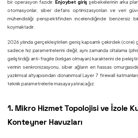
bir operasyon fazıdır.
Enjoybet giriş
şebekelerinin arka pla
otomasyonlar, siber defans optimizasyonları ve veri güvenl
mühendisliği perspektifinden incelendiğinde benzersiz bi
koymaktadır.
2026 yılında gerçekleştirilen geniş kapsamlı çekirdek (core) 
sadece hız parametrelerini değil, aynı zamanda oltalama (phis
geliştirdiği anti-fragile (kırılgan olmayan) karakterini de pekişti
verinin senkronizasyonu, siber ağların en hassas omurgasıdı
yazılımsal altyapısından donanımsal Layer 7 firewall katmanla
teknik parametrelerle masaya yatıracağız.
1. Mikro Hizmet Topolojisi ve İzole 
Konteyner Havuzları