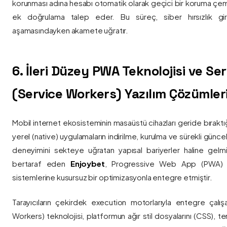
korunması adına hesabı otomatik olarak geçici bir koruma çemb
ek doğrulama talep eder. Bu süreç, siber hırsızlık gir
aşamasındayken akamete uğratır.
6. İleri Düzey PWA Teknolojisi ve Serv
(Service Workers) Yazılım Çözümler
Mobil internet ekosisteminin masaüstü cihazları geride bırak
yerel (native) uygulamaların indirilme, kurulma ve sürekli günce
deneyimini sekteye uğratan yapısal bariyerler haline gelm
bertaraf eden
Enjoybet
, Progressive Web App (PWA) mim
sistemlerine kusursuz bir optimizasyonla entegre etmiştir.
Tarayıcıların çekirdek execution motorlarıyla entegre çalışa
Workers) teknolojisi, platformun ağır stil dosyalarını (CSS), t