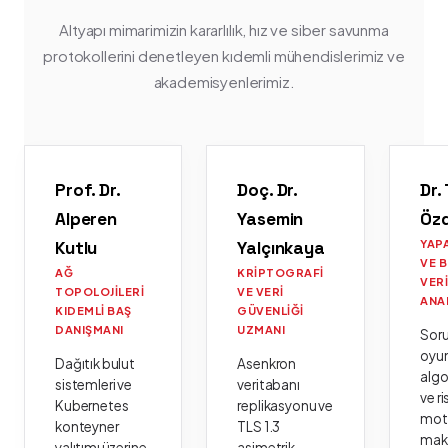
Altyapı mimarimizin kararlılık, hız ve siber savunma
protokollerini denetleyen kıdemli mühendislerimiz ve
akademisyenlerimiz.
Prof. Dr.
Doç. Dr.
Dr.
Alperen
Yasemin
Öz
Kutlu
Yalçınkaya
YAP
VE 
AĞ
KRIPTOGRAFI
VER
TOPOLOJILERI
VE VERI
ANA
KIDEMLI BAŞ
GÜVENLIĞI
DANIŞMANI
UZMANI
Sor
oyu
Dağıtık bulut
Asenkron
algo
sistemleri ve
veritabanı
ve ri
Kubernetes
replikasyonu ve
moto
konteyner
TLS 1.3
mak
yalıtımı üzerine
asimetrik