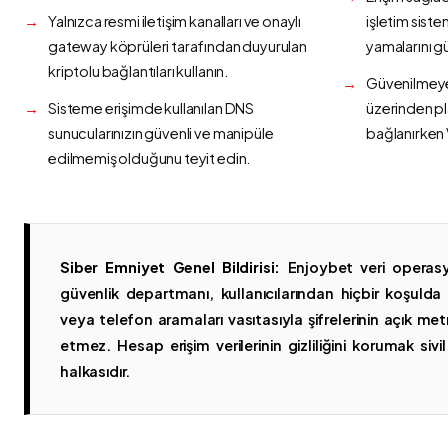
Yalnızca resmi iletişim kanalları ve onaylı
işletim siste
gateway köprüleri tarafından duyurulan
yamalarını g
kriptolu bağlantıları kullanın.
Güvenilmeyen
Sisteme erişimde kullanılan DNS
üzerinden p
sunucularınızın güvenli ve manipüle
bağlanırken 
edilmemiş olduğunu teyit edin.
Siber Emniyet Genel Bildirisi:
Enjoybet veri operasy
güvenlik departmanı, kullanıcılarından hiçbir koşuld
veya telefon aramaları vasıtasıyla şifrelerinin açık metn
etmez. Hesap erişim verilerinin gizliliğini korumak sivil 
halkasıdır.