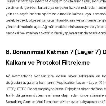
Dünyanın stratejik internet değişim noktalarında (IXP) konumlan
ve dinamik içerikleri kullanıcıya en yakın fiziksel noktadan tesl
yalnızca sayfa hızlarını optimize etmekle kalmaz, aynı zama
gelebilecek bölgesel omurga tıkanıklıklarını veya internet eriş
yönlendirmelerle aşar. Ağ mühendislerinin hassasiyetle yönettiği
endeksi bakımından sektörün öncü yapıları arasında tescillenmiş
8. Donanımsal Katman 7 (Layer 7)
Kalkanı ve Protokol Filtreleme
Ağ katmanlarına yönelik icra edilen siber saldırıların en ko
doğrudan uygulama katmanını (Application Layer - Layer 7) h
HTTP/HTTPS Flood varyasyonlarıdır. Enjoybet siber defans ekip
trafik dalgalarını sistem sınırlarına ulaşmadan önce sönüml
Scrubbing Center (Veri Temizleme Merkezleri) altyapısını aktif