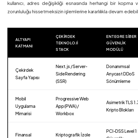
kullanıcı, adres değişikliği esnasında herhangi bir kopma
zorunluluğu hissetmeksizin işlemlerine kararlılıkla devam edebili
ÇEKIRDEK
ENTEGRE SIBER
ALTYAPI
TEKNOLOJI
GÜVENLIK
KATMANI
STACK
MODÜLÜ
Next.js / Server-
Donanımsal
Çekirdek
Side Rendering
Anycast DDoS
Sayfa Yapısı
(SSR)
Sönümleme
Mobil
Progressive Web
Asimetrik TLS 1.
Uygulama
App (PWA) /
Kripto Blokları
Mimarisi
Workbox
PCI-DSS Level 1
Finansal
Kriptografik İzole