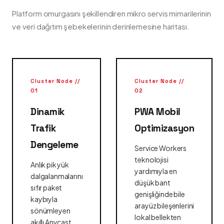
Platform omurgasını şekillendiren mikro servis mimarilerinin
ve veri dağıtım şebekelerinin derinlemesine haritası.
Cluster Node //
Cluster Node //
01
02
Dinamik
PWA Mobil
Trafik
Optimizasyon
Dengeleme
Service Workers
teknolojisi
Anlık pik yük
yardımıyla en
dalgalanmalarını
düşük bant
sıfır paket
genişliğinde bile
kaybıyla
arayüz bileşenlerini
sönümleyen
lokal bellekten
akıllı Anycast