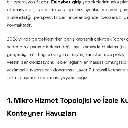
bir operasyon fazıdır.
Enjoybet giriş
şebekelerinin arka pla
otomasyonlar, siber defans optimizasyonları ve veri güvenl
mühendisliği perspektifinden incelendiğinde benzersiz bi
koymaktadır.
2026 yılında gerçekleştirilen geniş kapsamlı çekirdek (core) 
sadece hız parametrelerini değil, aynı zamanda oltalama (phis
geliştirdiği anti-fragile (kırılgan olmayan) karakterini de pekişti
verinin senkronizasyonu, siber ağların en hassas omurgasıdı
yazılımsal altyapısından donanımsal Layer 7 firewall katmanla
teknik parametrelerle masaya yatıracağız.
1. Mikro Hizmet Topolojisi ve İzole 
Konteyner Havuzları