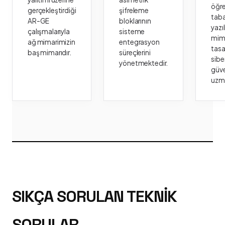
öğr
gerçekleştirdiği
şifreleme
taba
AR-GE
bloklarının
yazı
çalışmalarıyla
sisteme
mima
ağ mimarimizin
entegrasyon
tasa
baş mimarıdır.
süreçlerini
sibe
yönetmektedir.
güve
uzm
SIKÇA SORULAN TEKNIK
SORULAR