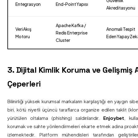
Güvenlik
Entegrasyon
End-Point Yapısı
Akreditasyonu
Apache Kafka /
Veri Akış
Anomali Tespit
Redis Enterprise
Motoru
Eden Yapay Zek
Cluster
3. Dijital Kimlik Koruma ve Gelişmiş
Çeperleri
Bilinirliği yüksek kurumsal markaların karşılaştığı en yaygın si
biri, kötü niyetli üçüncü taraflarca organize edilen taklit (kl
yürütülen oltalama (phishing) saldırılarıdır.
Enjoybet
, kulla
korumak ve sahte yönlendirmeleri ekarte etmek adına proaktif 
izlemektedir. Platform mühendisleri tarafından geliştiri