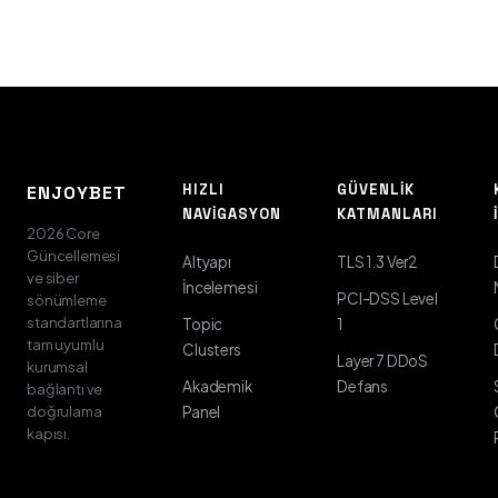
HIZLI
GÜVENLIK
ENJOYBET
NAVIGASYON
KATMANLARI
2026 Core
Güncellemesi
Altyapı
TLS 1.3 Ver2
ve siber
İncelemesi
PCI-DSS Level
sönümleme
standartlarına
Topic
1
tam uyumlu
Clusters
Layer 7 DDoS
kurumsal
Akademik
Defans
bağlantı ve
doğrulama
Panel
kapısı.