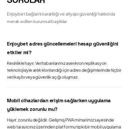
Enjoybet bağlantı kararlılığı ve altyapı güvenliği hakkında
merak edilen kurumsal başlıklar.
Enjoybet adres güncellemeleri hesap güvenliğini
etkiler mi?
Kesinlikle hayır. Veritabanlarımız asenkron replikasyon
teknolojisiyle anlık klonlandığı için adres değişimlerinde hiçbir
veri kaybı veya güvenlik açığı oluşmaz.
Mobil cihazlardan erişim sağlarken uygulama
yüklemek zorunlu mu?
Hayır, zorunlu değildir. Gelişmiş PWA mimarimiz sayesinde
web tarayıcınız üzerinden platformu tıpkı bir mobil uygulama