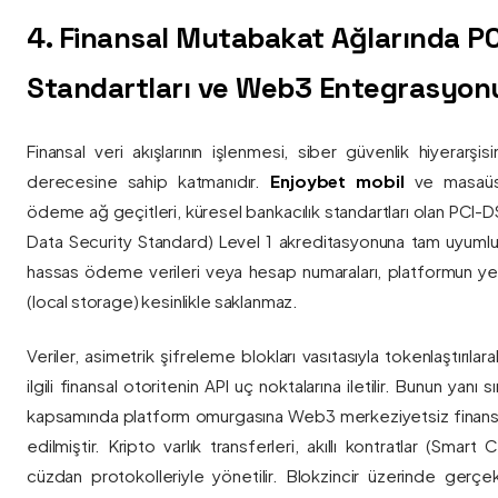
4. Finansal Mutabakat Ağlarında P
Standartları ve Web3 Entegrasyon
Finansal veri akışlarının işlenmesi, siber güvenlik hiyerarşi
derecesine sahip katmanıdır.
Enjoybet mobil
ve masaüstü
ödeme ağ geçitleri, küresel bankacılık standartları olan PCI-
Data Security Standard) Level 1 akreditasyonuna tam uyumlulukla
hassas ödeme verileri veya hesap numaraları, platformun ye
(local storage) kesinlikle saklanmaz.
Veriler, asimetrik şifreleme blokları vasıtasıyla tokenlaştırıl
ilgili finansal otoritenin API uç noktalarına iletilir. Bunun yanı
kapsamında platform omurgasına Web3 merkeziyetsiz finans
edilmiştir. Kripto varlık transferleri, akıllı kontratlar (Smar
cüzdan protokolleriyle yönetilir. Blokzincir üzerinde gerçe