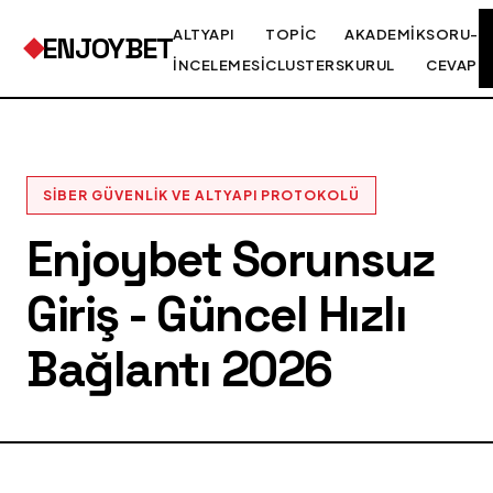
ALTYAPI
TOPIC
AKADEMIK
SORU-
ENJOYBET
İNCELEMESI
CLUSTERS
KURUL
CEVAP
SIBER GÜVENLIK VE ALTYAPI PROTOKOLÜ
Enjoybet Sorunsuz
Giriş - Güncel Hızlı
Bağlantı 2026