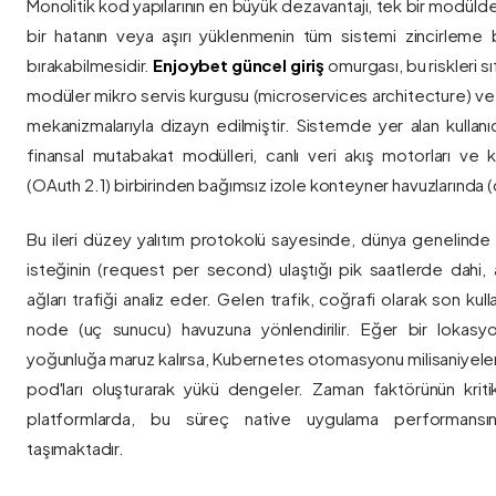
Monolitik kod yapılarının en büyük dezavantajı, tek bir modül
bir hatanın veya aşırı yüklenmenin tüm sistemi zincirleme 
bırakabilmesidir.
Enjoybet güncel giriş
omurgası, bu riskleri 
modüler mikro servis kurgusu (microservices architecture) 
mekanizmalarıyla dizayn edilmiştir. Sistemde yer alan kullanıcı
finansal mutabakat modülleri, canlı veri akış motorları ve k
(OAuth 2.1) birbirinden bağımsız izole konteyner havuzlarında (co
Bu ileri düzey yalıtım protokolü sayesinde, dünya genelinde a
isteğinin (request per second) ulaştığı pik saatlerde dahi, 
ağları trafiği analiz eder. Gelen trafik, coğrafi olarak son ku
node (uç sunucu) havuzuna yönlendirilir. Eğer bir lokasy
yoğunluğa maruz kalırsa, Kubernetes otomasyonu milisaniyeler
pod'ları oluşturarak yükü dengeler. Zaman faktörünün kriti
platformlarda, bu süreç native uygulama performansını
taşımaktadır.