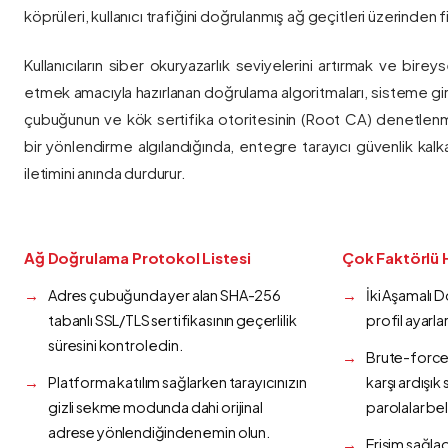
köprüleri, kullanıcı trafiğini doğrulanmış ağ geçitleri üzerinden fi
Kullanıcıların siber okuryazarlık seviyelerini artırmak ve bireys
etmek amacıyla hazırlanan doğrulama algoritmaları, sisteme gir
çubuğunun ve kök sertifika otoritesinin (Root CA) denetlenmes
bir yönlendirme algılandığında, entegre tarayıcı güvenlik kalk
iletimini anında durdurur.
Ağ Doğrulama Protokol Listesi
Çok Faktörlü 
Adres çubuğunda yer alan SHA-256
İki Aşamalı 
tabanlı SSL/TLS sertifikasının geçerlilik
profil ayarla
süresini kontrol edin.
Brute-force 
Platforma katılım sağlarken tarayıcınızın
karşı ardışı
gizli sekme modunda dahi orijinal
parolalar bel
adrese yönlendiğinden emin olun.
Erişim sağlad