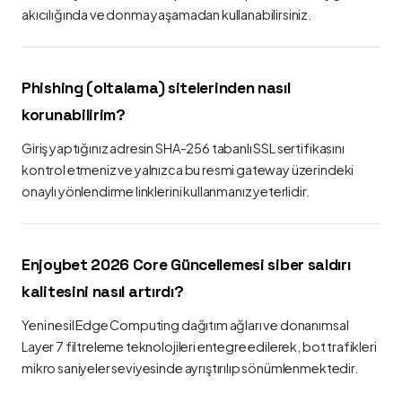
akıcılığında ve donma yaşamadan kullanabilirsiniz.
Phishing (oltalama) sitelerinden nasıl
korunabilirim?
Giriş yaptığınız adresin SHA-256 tabanlı SSL sertifikasını
kontrol etmeniz ve yalnızca bu resmi gateway üzerindeki
onaylı yönlendirme linklerini kullanmanız yeterlidir.
Enjoybet 2026 Core Güncellemesi siber saldırı
kalitesini nasıl artırdı?
Yeni nesil Edge Computing dağıtım ağları ve donanımsal
Layer 7 filtreleme teknolojileri entegre edilerek, bot trafikleri
mikro saniyeler seviyesinde ayrıştırılıp sönümlenmektedir.