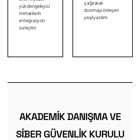
çağırarak
yük dengeleyici
donmayı önleyen
mimarilerin
yeşil yazılım.
entegrasyon
süreçleri.
AKADEMIK DANIŞMA VE
SIBER GÜVENLIK KURULU