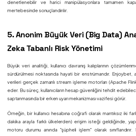
denetlenebilir ve harici manipülasyonlara tamamen kapa
mertebesinde sonuçlandırılır.
5. Anonim Büyük Veri (Big Data) Ana
Zeka Tabanlı Risk Yönetimi
Büyük veri analitiği, kullanıcı davranış kalıplarının çözümlenm
sürdürülmesi noktasında hayati bir enstrümandır. Enjoybet,
verileri gerçek zamanlı stream işleme motorları (Apache Flink /
eder. Bu süreç, kullanıcıların hesap güvenliğini tehdit edebile
saptanmasında bir erken uyarı mekanizması vazifesi görür.
Örneğin, bir kullanıcı hesabına coğrafi olarak mantıksız iki fa
dakika arayla farklı ülkelerden) erişim isteği geldiğinde, yap
motoru durumu anında "şüpheli işlem" olarak sınıflandırır. Si