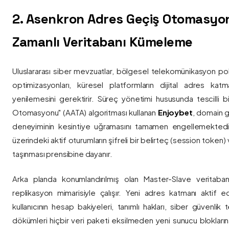
2. Asenkron Adres Geçiş Otomasyo
Zamanlı Veritabanı Kümeleme
Uluslararası siber mevzuatlar, bölgesel telekomünikasyon poli
optimizasyonları, küresel platformların dijital adres katmanl
yenilemesini gerektirir. Süreç yönetimi hususunda tescilli
Otomasyonu" (AATA) algoritması kullanan
Enjoybet
, domain g
deneyiminin kesintiye uğramasını tamamen engellemekted
üzerindeki aktif oturumların şifreli bir belirteç (session token)
taşınması prensibine dayanır.
Arka planda konumlandırılmış olan Master-Slave veritaban
replikasyon mimarisiyle çalışır. Yeni adres katmanı aktif edi
kullanıcının hesap bakiyeleri, tanımlı hakları, siber güvenlik
dökümleri hiçbir veri paketi eksilmeden yeni sunucu blokların