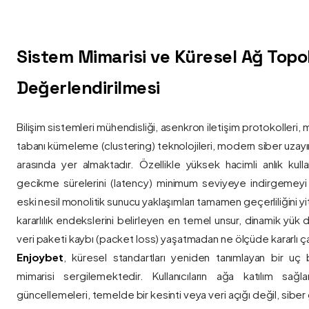
Sistem Mimarisi ve Küresel Ağ Topolo
Değerlendirilmesi
Bilişim sistemleri mühendisliği, asenkron iletişim protokolleri, 
tabanı kümeleme (clustering) teknolojileri, modern siber uzay
arasında yer almaktadır. Özellikle yüksek hacimli anlık kulla
gecikme sürelerini (latency) minimum seviyeye indirgemey
eski nesil monolitik sunucu yaklaşımları tamamen geçerliliğini yitir
kararlılık endekslerini belirleyen en temel unsur, dinamik yük
veri paketi kaybı (packet loss) yaşatmadan ne ölçüde kararlı ça
Enjoybet
, küresel standartları yeniden tanımlayan bir uç
mimarisi sergilemektedir. Kullanıcıların ağa katılım sağla
güncellemeleri, temelde bir kesinti veya veri açığı değil, siber 