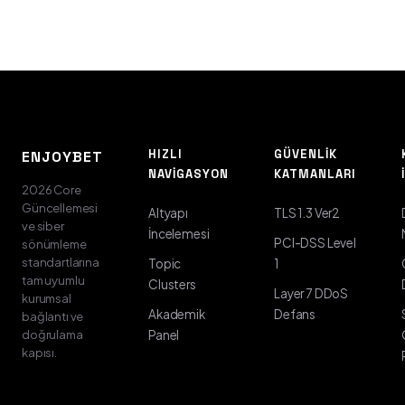
HIZLI
GÜVENLIK
ENJOYBET
NAVIGASYON
KATMANLARI
2026 Core
Güncellemesi
Altyapı
TLS 1.3 Ver2
ve siber
İncelemesi
PCI-DSS Level
sönümleme
standartlarına
Topic
1
tam uyumlu
Clusters
Layer 7 DDoS
kurumsal
Akademik
Defans
bağlantı ve
doğrulama
Panel
kapısı.