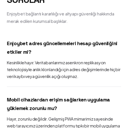
Enjoybet bağlantı kararlılığı ve altyapı güvenliği hakkında
merak edilen kurumsal başlıklar.
Enjoybet adres güncellemeleri hesap güvenliğini
etkiler mi?
Kesinlikle hayır. Veritabanlarımız asenkron replikasyon
teknolojisiyle anlık klonlandığı için adres değişimlerinde hiçbir
veri kaybı veya güvenlik açığı oluşmaz.
Mobil cihazlardan erişim sağlarken uygulama
yüklemek zorunlu mu?
Hayır, zorunlu değildir. Gelişmiş PWA mimarimiz sayesinde
web tarayıcınız üzerinden platformu tıpkı bir mobil uygulama