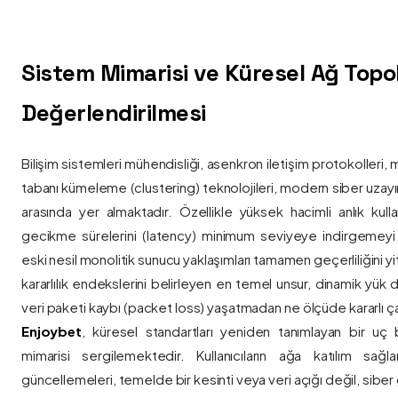
Sistem Mimarisi ve Küresel Ağ Topolo
Değerlendirilmesi
Bilişim sistemleri mühendisliği, asenkron iletişim protokolleri, 
tabanı kümeleme (clustering) teknolojileri, modern siber uzay
arasında yer almaktadır. Özellikle yüksek hacimli anlık kulla
gecikme sürelerini (latency) minimum seviyeye indirgemey
eski nesil monolitik sunucu yaklaşımları tamamen geçerliliğini yitir
kararlılık endekslerini belirleyen en temel unsur, dinamik yük
veri paketi kaybı (packet loss) yaşatmadan ne ölçüde kararlı ça
Enjoybet
, küresel standartları yeniden tanımlayan bir uç
mimarisi sergilemektedir. Kullanıcıların ağa katılım sağla
güncellemeleri, temelde bir kesinti veya veri açığı değil, siber 