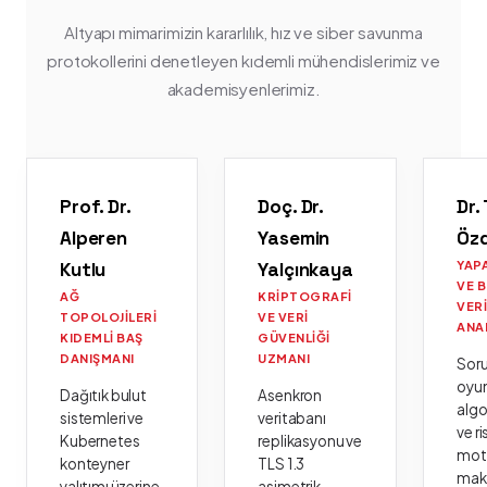
Altyapı mimarimizin kararlılık, hız ve siber savunma
protokollerini denetleyen kıdemli mühendislerimiz ve
akademisyenlerimiz.
Prof. Dr.
Doç. Dr.
Dr.
Alperen
Yasemin
Öz
Kutlu
Yalçınkaya
YAP
VE 
AĞ
KRIPTOGRAFI
VER
TOPOLOJILERI
VE VERI
ANA
KIDEMLI BAŞ
GÜVENLIĞI
DANIŞMANI
UZMANI
Sor
oyu
Dağıtık bulut
Asenkron
algo
sistemleri ve
veritabanı
ve ri
Kubernetes
replikasyonu ve
moto
konteyner
TLS 1.3
mak
yalıtımı üzerine
asimetrik