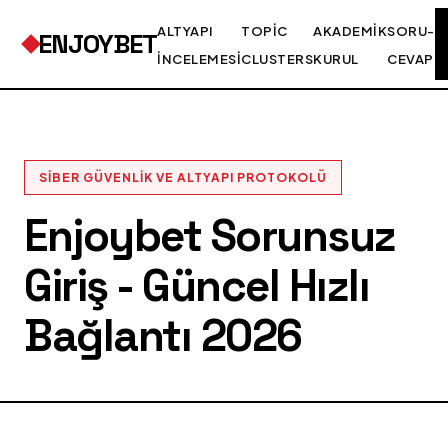
ALTYAPI
TOPIC
AKADEMIK
SORU-
ENJOYBET
İNCELEMESI
CLUSTERS
KURUL
CEVAP
SIBER GÜVENLIK VE ALTYAPI PROTOKOLÜ
Enjoybet Sorunsuz
Giriş - Güncel Hızlı
Bağlantı 2026