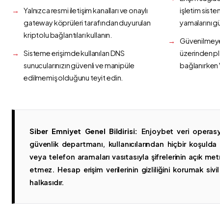
Yalnızca resmi iletişim kanalları ve onaylı
işletim siste
gateway köprüleri tarafından duyurulan
yamalarını g
kriptolu bağlantıları kullanın.
Güvenilmeyen
Sisteme erişimde kullanılan DNS
üzerinden p
sunucularınızın güvenli ve manipüle
bağlanırken 
edilmemiş olduğunu teyit edin.
Siber Emniyet Genel Bildirisi:
Enjoybet veri operasy
güvenlik departmanı, kullanıcılarından hiçbir koşuld
veya telefon aramaları vasıtasıyla şifrelerinin açık metn
etmez. Hesap erişim verilerinin gizliliğini korumak sivil 
halkasıdır.