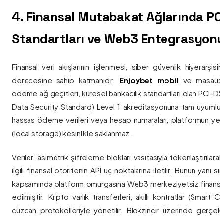
4. Finansal Mutabakat Ağlarında P
Standartları ve Web3 Entegrasyon
Finansal veri akışlarının işlenmesi, siber güvenlik hiyerarşi
derecesine sahip katmanıdır.
Enjoybet mobil
ve masaüstü
ödeme ağ geçitleri, küresel bankacılık standartları olan PCI-
Data Security Standard) Level 1 akreditasyonuna tam uyumlulukla
hassas ödeme verileri veya hesap numaraları, platformun ye
(local storage) kesinlikle saklanmaz.
Veriler, asimetrik şifreleme blokları vasıtasıyla tokenlaştırıl
ilgili finansal otoritenin API uç noktalarına iletilir. Bunun yanı
kapsamında platform omurgasına Web3 merkeziyetsiz finans
edilmiştir. Kripto varlık transferleri, akıllı kontratlar (Smar
cüzdan protokolleriyle yönetilir. Blokzincir üzerinde gerçe