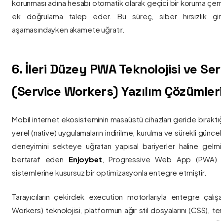
korunması adına hesabı otomatik olarak geçici bir koruma çemb
ek doğrulama talep eder. Bu süreç, siber hırsızlık gir
aşamasındayken akamete uğratır.
6. İleri Düzey PWA Teknolojisi ve Serv
(Service Workers) Yazılım Çözümler
Mobil internet ekosisteminin masaüstü cihazları geride bırak
yerel (native) uygulamaların indirilme, kurulma ve sürekli günce
deneyimini sekteye uğratan yapısal bariyerler haline gelm
bertaraf eden
Enjoybet
, Progressive Web App (PWA) mim
sistemlerine kusursuz bir optimizasyonla entegre etmiştir.
Tarayıcıların çekirdek execution motorlarıyla entegre çalışa
Workers) teknolojisi, platformun ağır stil dosyalarını (CSS), t