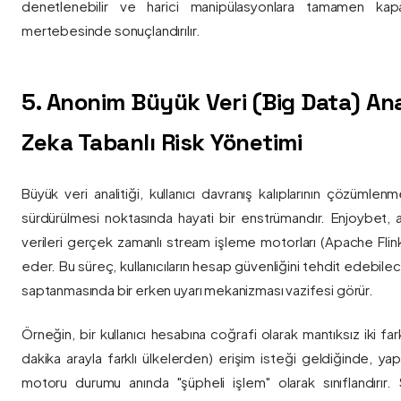
denetlenebilir ve harici manipülasyonlara tamamen kapa
mertebesinde sonuçlandırılır.
5. Anonim Büyük Veri (Big Data) Ana
Zeka Tabanlı Risk Yönetimi
Büyük veri analitiği, kullanıcı davranış kalıplarının çözümlenm
sürdürülmesi noktasında hayati bir enstrümandır. Enjoybet,
verileri gerçek zamanlı stream işleme motorları (Apache Flink /
eder. Bu süreç, kullanıcıların hesap güvenliğini tehdit edebile
saptanmasında bir erken uyarı mekanizması vazifesi görür.
Örneğin, bir kullanıcı hesabına coğrafi olarak mantıksız iki fa
dakika arayla farklı ülkelerden) erişim isteği geldiğinde, yap
motoru durumu anında "şüpheli işlem" olarak sınıflandırır. Si