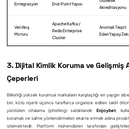
Güvenlik
Entegrasyon
End-Point Yapısı
Akreditasyonu
Apache Kafka /
Veri Akış
Anomali Tespit
Redis Enterprise
Motoru
Eden Yapay Zek
Cluster
3. Dijital Kimlik Koruma ve Gelişmiş
Çeperleri
Bilinirliği yüksek kurumsal markaların karşılaştığı en yaygın si
biri, kötü niyetli üçüncü taraflarca organize edilen taklit (kl
yürütülen oltalama (phishing) saldırılarıdır.
Enjoybet
, kulla
korumak ve sahte yönlendirmeleri ekarte etmek adına proaktif 
izlemektedir. Platform mühendisleri tarafından geliştiri