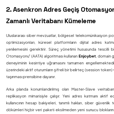
2. Asenkron Adres Geçiş Otomasyo
Zamanlı Veritabanı Kümeleme
Uluslararası siber mevzuatlar, bölgesel telekomünikasyon poli
optimizasyonları, küresel platformların dijital adres katmanl
yenilemesini gerektirir. Süreç yönetimi hususunda tescilli
Otomasyonu" (AATA) algoritması kullanan
Enjoybet
, domain g
deneyiminin kesintiye uğramasını tamamen engellemekted
üzerindeki aktif oturumların şifreli bir belirteç (session token)
taşınması prensibine dayanır.
Arka planda konumlandırılmış olan Master-Slave veritaban
replikasyon mimarisiyle çalışır. Yeni adres katmanı aktif edi
kullanıcının hesap bakiyeleri, tanımlı hakları, siber güvenlik
dökümleri hiçbir veri paketi eksilmeden yeni sunucu blokların