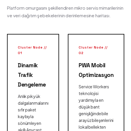
Platform omurgasını şekillendiren mikro servis mimarilerinin
ve veri dağıtım şebekelerinin derinlemesine haritası.
Cluster Node //
Cluster Node //
01
02
Dinamik
PWA Mobil
Trafik
Optimizasyon
Dengeleme
Service Workers
teknolojisi
Anlık pik yük
yardımıyla en
dalgalanmalarını
düşük bant
sıfır paket
genişliğinde bile
kaybıyla
arayüz bileşenlerini
sönümleyen
lokal bellekten
akıllı Anycast