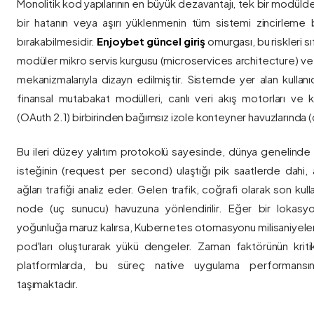
Monolitik kod yapılarının en büyük dezavantajı, tek bir modül
bir hatanın veya aşırı yüklenmenin tüm sistemi zincirleme 
bırakabilmesidir.
Enjoybet güncel giriş
omurgası, bu riskleri 
modüler mikro servis kurgusu (microservices architecture) 
mekanizmalarıyla dizayn edilmiştir. Sistemde yer alan kullanıcı
finansal mutabakat modülleri, canlı veri akış motorları ve k
(OAuth 2.1) birbirinden bağımsız izole konteyner havuzlarında (co
Bu ileri düzey yalıtım protokolü sayesinde, dünya genelinde a
isteğinin (request per second) ulaştığı pik saatlerde dahi, 
ağları trafiği analiz eder. Gelen trafik, coğrafi olarak son ku
node (uç sunucu) havuzuna yönlendirilir. Eğer bir lokasy
yoğunluğa maruz kalırsa, Kubernetes otomasyonu milisaniyeler
pod'ları oluşturarak yükü dengeler. Zaman faktörünün kriti
platformlarda, bu süreç native uygulama performansını
taşımaktadır.