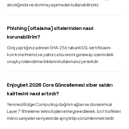
akıcılığında ve donma yaşamadan kullanabilirsiniz.
Phishing (oltalama) sitelerinden nasıl
korunabilirim?
Giriş yaptığınız adresin SHA-256 tabanlı SSL sertifikasını
kontrol etmeniz ve yalnızca bu resmi gateway üzerindeki
onaylı yönlendirme linklerini kullanmanız yeterlidir.
Enjoybet 2026 Core Güncellemesi siber saldırı
kalitesini nasıl artırdı?
Yeni nesil Edge Computing dağıtım ağları ve donanımsal
Layer 7 filtreleme teknolojileri entegre edilerek, bot trafikleri
mikro saniyeler seviyesinde ayrıştırılıp sönümlenmektedir.