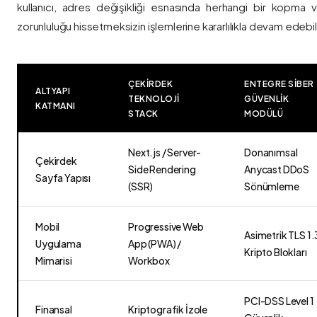
kullanıcı, adres değişikliği esnasında herhangi bir kopma
zorunluluğu hissetmeksizin işlemlerine kararlılıkla devam edebili
ÇEKIRDEK
ENTEGRE SIBER
ALTYAPI
TEKNOLOJI
GÜVENLIK
KATMANI
STACK
MODÜLÜ
Next.js / Server-
Donanımsal
Çekirdek
Side Rendering
Anycast DDoS
Sayfa Yapısı
(SSR)
Sönümleme
Mobil
Progressive Web
Asimetrik TLS 1.
Uygulama
App (PWA) /
Kripto Blokları
Mimarisi
Workbox
PCI-DSS Level 1
Finansal
Kriptografik İzole