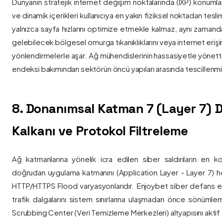
Dünyanın stratejik internet değişim noktalarında (IXP) konumlan
ve dinamik içerikleri kullanıcıya en yakın fiziksel noktadan tesl
yalnızca sayfa hızlarını optimize etmekle kalmaz, aynı zama
gelebilecek bölgesel omurga tıkanıklıklarını veya internet eriş
yönlendirmelerle aşar. Ağ mühendislerinin hassasiyetle yönettiği
endeksi bakımından sektörün öncü yapıları arasında tescillenmiş
8. Donanımsal Katman 7 (Layer 7)
Kalkanı ve Protokol Filtreleme
Ağ katmanlarına yönelik icra edilen siber saldırıların en ko
doğrudan uygulama katmanını (Application Layer - Layer 7) h
HTTP/HTTPS Flood varyasyonlarıdır. Enjoybet siber defans ekip
trafik dalgalarını sistem sınırlarına ulaşmadan önce sönüml
Scrubbing Center (Veri Temizleme Merkezleri) altyapısını aktif