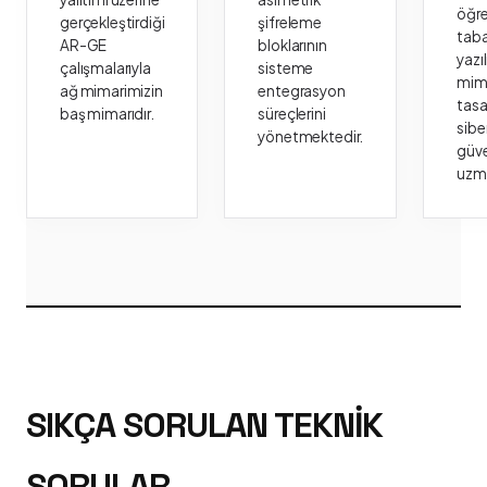
öğr
gerçekleştirdiği
şifreleme
taba
AR-GE
bloklarının
yazı
çalışmalarıyla
sisteme
mima
ağ mimarimizin
entegrasyon
tasa
baş mimarıdır.
süreçlerini
sibe
yönetmektedir.
güve
uzm
SIKÇA SORULAN TEKNIK
SORULAR