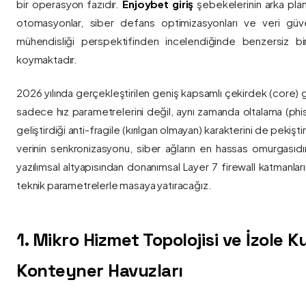
bir operasyon fazıdır.
Enjoybet giriş
şebekelerinin arka pla
otomasyonlar, siber defans optimizasyonları ve veri güvenl
mühendisliği perspektifinden incelendiğinde benzersiz bi
koymaktadır.
2026 yılında gerçekleştirilen geniş kapsamlı çekirdek (core) 
sadece hız parametrelerini değil, aynı zamanda oltalama (phis
geliştirdiği anti-fragile (kırılgan olmayan) karakterini de pekişti
verinin senkronizasyonu, siber ağların en hassas omurgasıdı
yazılımsal altyapısından donanımsal Layer 7 firewall katmanla
teknik parametrelerle masaya yatıracağız.
1. Mikro Hizmet Topolojisi ve İzole 
Konteyner Havuzları