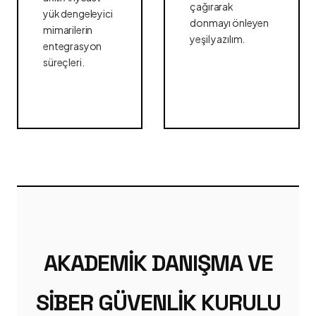
çağırarak
yük dengeleyici
donmayı önleyen
mimarilerin
yeşil yazılım.
entegrasyon
süreçleri.
AKADEMIK DANIŞMA VE
SIBER GÜVENLIK KURULU