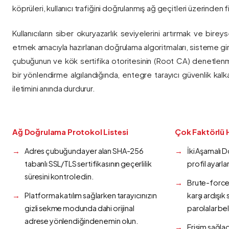
köprüleri, kullanıcı trafiğini doğrulanmış ağ geçitleri üzerinden fi
Kullanıcıların siber okuryazarlık seviyelerini artırmak ve bireys
etmek amacıyla hazırlanan doğrulama algoritmaları, sisteme gir
çubuğunun ve kök sertifika otoritesinin (Root CA) denetlenmes
bir yönlendirme algılandığında, entegre tarayıcı güvenlik kalk
iletimini anında durdurur.
Ağ Doğrulama Protokol Listesi
Çok Faktörlü 
Adres çubuğunda yer alan SHA-256
İki Aşamalı 
tabanlı SSL/TLS sertifikasının geçerlilik
profil ayarla
süresini kontrol edin.
Brute-force 
Platforma katılım sağlarken tarayıcınızın
karşı ardışı
gizli sekme modunda dahi orijinal
parolalar bel
adrese yönlendiğinden emin olun.
Erişim sağlad