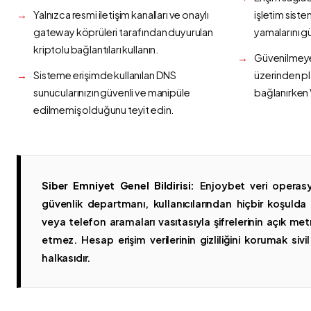
Yalnızca resmi iletişim kanalları ve onaylı
işletim siste
gateway köprüleri tarafından duyurulan
yamalarını g
kriptolu bağlantıları kullanın.
Güvenilmeyen
Sisteme erişimde kullanılan DNS
üzerinden p
sunucularınızın güvenli ve manipüle
bağlanırken 
edilmemiş olduğunu teyit edin.
Siber Emniyet Genel Bildirisi:
Enjoybet veri operasy
güvenlik departmanı, kullanıcılarından hiçbir koşuld
veya telefon aramaları vasıtasıyla şifrelerinin açık metn
etmez. Hesap erişim verilerinin gizliliğini korumak sivil 
halkasıdır.