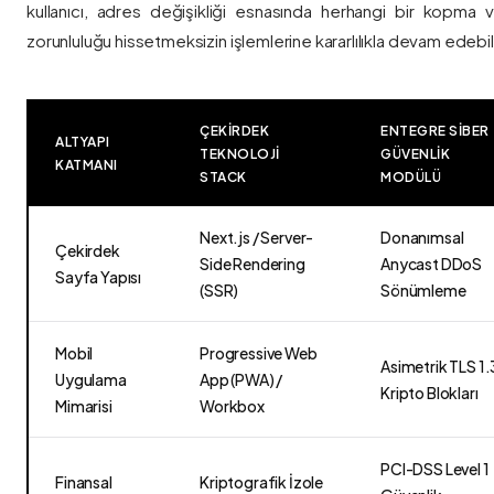
kullanıcı, adres değişikliği esnasında herhangi bir kopma
zorunluluğu hissetmeksizin işlemlerine kararlılıkla devam edebili
ÇEKIRDEK
ENTEGRE SIBER
ALTYAPI
TEKNOLOJI
GÜVENLIK
KATMANI
STACK
MODÜLÜ
Next.js / Server-
Donanımsal
Çekirdek
Side Rendering
Anycast DDoS
Sayfa Yapısı
(SSR)
Sönümleme
Mobil
Progressive Web
Asimetrik TLS 1.
Uygulama
App (PWA) /
Kripto Blokları
Mimarisi
Workbox
PCI-DSS Level 1
Finansal
Kriptografik İzole