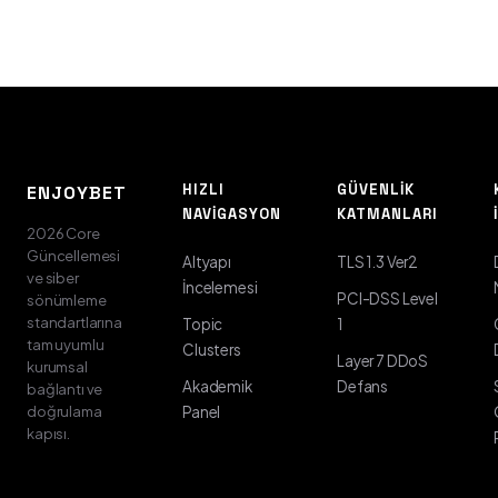
HIZLI
GÜVENLIK
ENJOYBET
NAVIGASYON
KATMANLARI
2026 Core
Güncellemesi
Altyapı
TLS 1.3 Ver2
ve siber
İncelemesi
PCI-DSS Level
sönümleme
standartlarına
Topic
1
tam uyumlu
Clusters
Layer 7 DDoS
kurumsal
Akademik
Defans
bağlantı ve
doğrulama
Panel
kapısı.