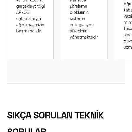
öğr
gerçekleştirdiği
şifreleme
taba
AR-GE
bloklarının
yazı
çalışmalarıyla
sisteme
mima
ağ mimarimizin
entegrasyon
tasa
baş mimarıdır.
süreçlerini
sibe
yönetmektedir.
güve
uzm
SIKÇA SORULAN TEKNIK
SORULAR