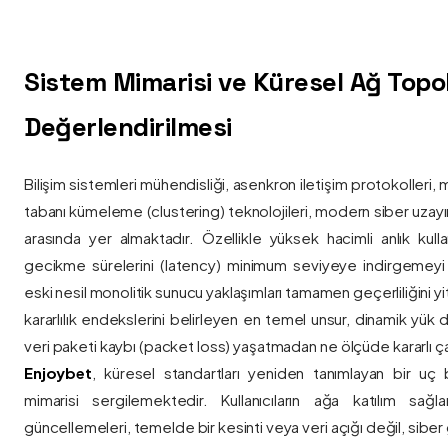
Sistem Mimarisi ve Küresel Ağ Topolo
Değerlendirilmesi
Bilişim sistemleri mühendisliği, asenkron iletişim protokolleri, 
tabanı kümeleme (clustering) teknolojileri, modern siber uzay
arasında yer almaktadır. Özellikle yüksek hacimli anlık kulla
gecikme sürelerini (latency) minimum seviyeye indirgemey
eski nesil monolitik sunucu yaklaşımları tamamen geçerliliğini yitir
kararlılık endekslerini belirleyen en temel unsur, dinamik yük
veri paketi kaybı (packet loss) yaşatmadan ne ölçüde kararlı ça
Enjoybet
, küresel standartları yeniden tanımlayan bir uç
mimarisi sergilemektedir. Kullanıcıların ağa katılım sağla
güncellemeleri, temelde bir kesinti veya veri açığı değil, siber 