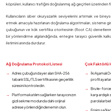
köprüleri, kullanıcı trafiğini doğrulanmış ağ geçitleri üzerinden fi
Kullanıcıların siber okuryazarlık seviyelerini artırmak ve bireys
etmek amacıyla hazırlanan doğrulama algoritmaları, sisteme gir
çubuğunun ve kök sertifika otoritesinin (Root CA) denetlenmes
bir yönlendirme algılandığında, entegre tarayıcı güvenlik kalk
iletimini anında durdurur.
Ağ Doğrulama Protokol Listesi
Çok Faktörlü 
Adres çubuğunda yer alan SHA-256
İki Aşamalı 
tabanlı SSL/TLS sertifikasının geçerlilik
profil ayarla
süresini kontrol edin.
Brute-force 
Platforma katılım sağlarken tarayıcınızın
karşı ardışı
gizli sekme modunda dahi orijinal
parolalar bel
adrese yönlendiğinden emin olun.
Erişim sağlad