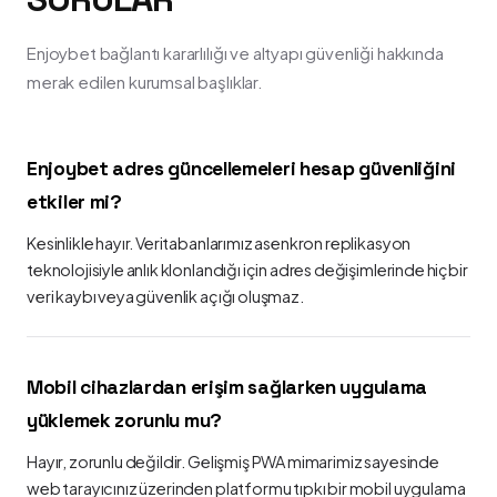
Enjoybet bağlantı kararlılığı ve altyapı güvenliği hakkında
merak edilen kurumsal başlıklar.
Enjoybet adres güncellemeleri hesap güvenliğini
etkiler mi?
Kesinlikle hayır. Veritabanlarımız asenkron replikasyon
teknolojisiyle anlık klonlandığı için adres değişimlerinde hiçbir
veri kaybı veya güvenlik açığı oluşmaz.
Mobil cihazlardan erişim sağlarken uygulama
yüklemek zorunlu mu?
Hayır, zorunlu değildir. Gelişmiş PWA mimarimiz sayesinde
web tarayıcınız üzerinden platformu tıpkı bir mobil uygulama