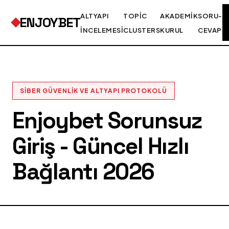
ALTYAPI
TOPIC
AKADEMIK
SORU-
ENJOYBET
İNCELEMESI
CLUSTERS
KURUL
CEVAP
SIBER GÜVENLIK VE ALTYAPI PROTOKOLÜ
Enjoybet Sorunsuz
Giriş - Güncel Hızlı
Bağlantı 2026