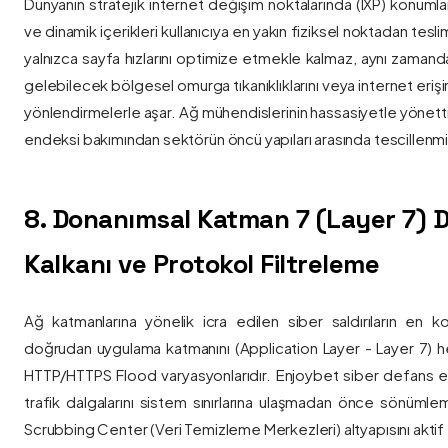
Dünyanın stratejik internet değişim noktalarında (IXP) konumlan
ve dinamik içerikleri kullanıcıya en yakın fiziksel noktadan tesl
yalnızca sayfa hızlarını optimize etmekle kalmaz, aynı zama
gelebilecek bölgesel omurga tıkanıklıklarını veya internet eriş
yönlendirmelerle aşar. Ağ mühendislerinin hassasiyetle yönettiği
endeksi bakımından sektörün öncü yapıları arasında tescillenmiş
8. Donanımsal Katman 7 (Layer 7)
Kalkanı ve Protokol Filtreleme
Ağ katmanlarına yönelik icra edilen siber saldırıların en ko
doğrudan uygulama katmanını (Application Layer - Layer 7) h
HTTP/HTTPS Flood varyasyonlarıdır. Enjoybet siber defans ekip
trafik dalgalarını sistem sınırlarına ulaşmadan önce sönüml
Scrubbing Center (Veri Temizleme Merkezleri) altyapısını aktif