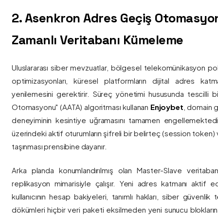
2. Asenkron Adres Geçiş Otomasyo
Zamanlı Veritabanı Kümeleme
Uluslararası siber mevzuatlar, bölgesel telekomünikasyon poli
optimizasyonları, küresel platformların dijital adres katmanl
yenilemesini gerektirir. Süreç yönetimi hususunda tescilli
Otomasyonu" (AATA) algoritması kullanan
Enjoybet
, domain g
deneyiminin kesintiye uğramasını tamamen engellemekted
üzerindeki aktif oturumların şifreli bir belirteç (session token)
taşınması prensibine dayanır.
Arka planda konumlandırılmış olan Master-Slave veritaban
replikasyon mimarisiyle çalışır. Yeni adres katmanı aktif edi
kullanıcının hesap bakiyeleri, tanımlı hakları, siber güvenlik
dökümleri hiçbir veri paketi eksilmeden yeni sunucu blokların