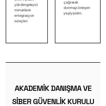
çağırarak
yük dengeleyici
donmayı önleyen
mimarilerin
yeşil yazılım.
entegrasyon
süreçleri.
AKADEMIK DANIŞMA VE
SIBER GÜVENLIK KURULU