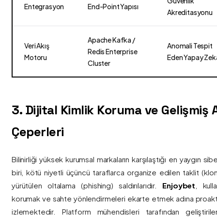
Güvenlik
Entegrasyon
End-Point Yapısı
Akreditasyonu
Apache Kafka /
Veri Akış
Anomali Tespit
Redis Enterprise
Motoru
Eden Yapay Zek
Cluster
3. Dijital Kimlik Koruma ve Gelişmiş
Çeperleri
Bilinirliği yüksek kurumsal markaların karşılaştığı en yaygın si
biri, kötü niyetli üçüncü taraflarca organize edilen taklit (kl
yürütülen oltalama (phishing) saldırılarıdır.
Enjoybet
, kulla
korumak ve sahte yönlendirmeleri ekarte etmek adına proaktif 
izlemektedir. Platform mühendisleri tarafından geliştiri