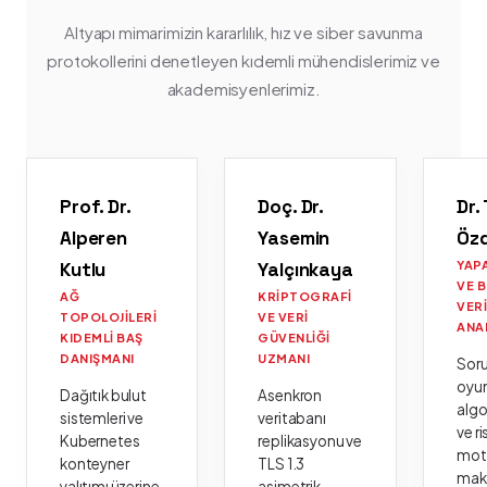
Altyapı mimarimizin kararlılık, hız ve siber savunma
protokollerini denetleyen kıdemli mühendislerimiz ve
akademisyenlerimiz.
Prof. Dr.
Doç. Dr.
Dr.
Alperen
Yasemin
Öz
Kutlu
Yalçınkaya
YAP
VE 
AĞ
KRIPTOGRAFI
VER
TOPOLOJILERI
VE VERI
ANA
KIDEMLI BAŞ
GÜVENLIĞI
DANIŞMANI
UZMANI
Sor
oyu
Dağıtık bulut
Asenkron
algo
sistemleri ve
veritabanı
ve ri
Kubernetes
replikasyonu ve
moto
konteyner
TLS 1.3
mak
yalıtımı üzerine
asimetrik