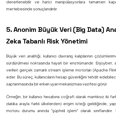
denetlenebilir ve harici manipülasyonlara tamamen kapa
mertebesinde sonuçlandırılır.
5. Anonim Büyük Veri (Big Data) Ana
Zeka Tabanlı Risk Yönetimi
Büyük veri analitiği, kullanıcı davranış kalıplarının çözümlenm
sürdürülmesi noktasında hayati bir enstrümandır. Enjoybet,
verileri gerçek zamanlı stream işleme motorları (Apache Flink /
eder. Bu süreç, kullanıcıların hesap güvenliğini tehdit edebile
saptanmasında bir erken uyarı mekanizması vazifesi görür.
Örneğin, bir kullanıcı hesabına coğrafi olarak mantıksız iki fa
dakika arayla farklı ülkelerden) erişim isteği geldiğinde, yap
motoru durumu anında "şüpheli işlem" olarak sınıflandırır. Si