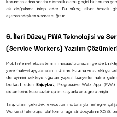
korunması adına hesabı otomatik olarak geçici bir koruma çemb
ek doğrulama talep eder. Bu süreç, siber hırsızlık gir
aşamasındayken akamete uğratır.
6. İleri Düzey PWA Teknolojisi ve Serv
(Service Workers) Yazılım Çözümler
Mobil internet ekosisteminin masaüstü cihazları geride bırak
yerel (native) uygulamaların indirilme, kurulma ve sürekli günce
deneyimini sekteye uğratan yapısal bariyerler haline gelm
bertaraf eden
Enjoybet
, Progressive Web App (PWA) mim
sistemlerine kusursuz bir optimizasyonla entegre etmiştir.
Tarayıcıların çekirdek execution motorlarıyla entegre çalışa
Workers) teknolojisi, platformun ağır stil dosyalarını (CSS), t