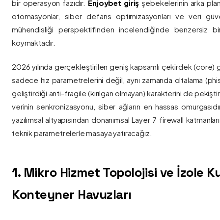
bir operasyon fazıdır.
Enjoybet giriş
şebekelerinin arka pla
otomasyonlar, siber defans optimizasyonları ve veri güvenl
mühendisliği perspektifinden incelendiğinde benzersiz bi
koymaktadır.
2026 yılında gerçekleştirilen geniş kapsamlı çekirdek (core) 
sadece hız parametrelerini değil, aynı zamanda oltalama (phis
geliştirdiği anti-fragile (kırılgan olmayan) karakterini de pekişti
verinin senkronizasyonu, siber ağların en hassas omurgasıdı
yazılımsal altyapısından donanımsal Layer 7 firewall katmanla
teknik parametrelerle masaya yatıracağız.
1. Mikro Hizmet Topolojisi ve İzole 
Konteyner Havuzları