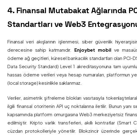
4. Finansal Mutabakat Ağlarında P
Standartları ve Web3 Entegrasyon
Finansal veri akışlarının işlenmesi, siber güvenlik hiyerarşi
derecesine sahip katmanıdır.
Enjoybet mobil
ve masaüstü
ödeme ağ geçitleri, küresel bankacılık standartları olan PCI-
Data Security Standard) Level 1 akreditasyonuna tam uyumlulukla
hassas ödeme verileri veya hesap numaraları, platformun ye
(local storage) kesinlikle saklanmaz.
Veriler, asimetrik şifreleme blokları vasıtasıyla tokenlaştırıl
ilgili finansal otoritenin API uç noktalarına iletilir. Bunun yanı
kapsamında platform omurgasına Web3 merkeziyetsiz finans
edilmiştir. Kripto varlık transferleri, akıllı kontratlar (Smar
cüzdan protokolleriyle yönetilir. Blokzincir üzerinde gerçe