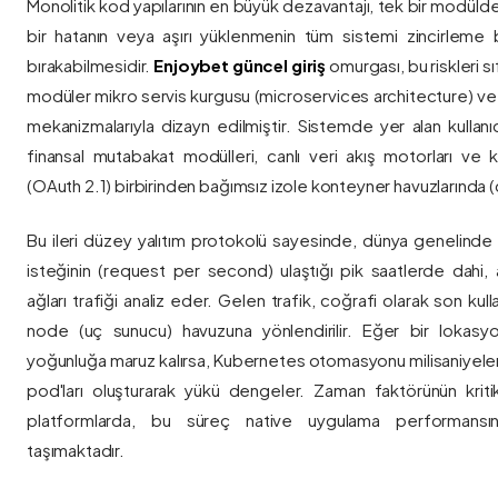
Monolitik kod yapılarının en büyük dezavantajı, tek bir modül
bir hatanın veya aşırı yüklenmenin tüm sistemi zincirleme 
bırakabilmesidir.
Enjoybet güncel giriş
omurgası, bu riskleri 
modüler mikro servis kurgusu (microservices architecture) 
mekanizmalarıyla dizayn edilmiştir. Sistemde yer alan kullanıcı
finansal mutabakat modülleri, canlı veri akış motorları ve k
(OAuth 2.1) birbirinden bağımsız izole konteyner havuzlarında (co
Bu ileri düzey yalıtım protokolü sayesinde, dünya genelinde a
isteğinin (request per second) ulaştığı pik saatlerde dahi, 
ağları trafiği analiz eder. Gelen trafik, coğrafi olarak son ku
node (uç sunucu) havuzuna yönlendirilir. Eğer bir lokasy
yoğunluğa maruz kalırsa, Kubernetes otomasyonu milisaniyeler
pod'ları oluşturarak yükü dengeler. Zaman faktörünün kriti
platformlarda, bu süreç native uygulama performansını
taşımaktadır.