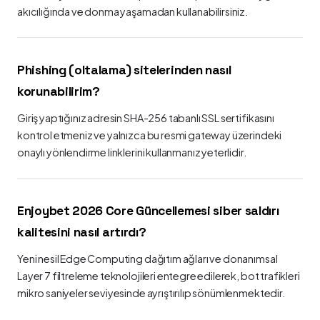
akıcılığında ve donma yaşamadan kullanabilirsiniz.
Phishing (oltalama) sitelerinden nasıl
korunabilirim?
Giriş yaptığınız adresin SHA-256 tabanlı SSL sertifikasını
kontrol etmeniz ve yalnızca bu resmi gateway üzerindeki
onaylı yönlendirme linklerini kullanmanız yeterlidir.
Enjoybet 2026 Core Güncellemesi siber saldırı
kalitesini nasıl artırdı?
Yeni nesil Edge Computing dağıtım ağları ve donanımsal
Layer 7 filtreleme teknolojileri entegre edilerek, bot trafikleri
mikro saniyeler seviyesinde ayrıştırılıp sönümlenmektedir.