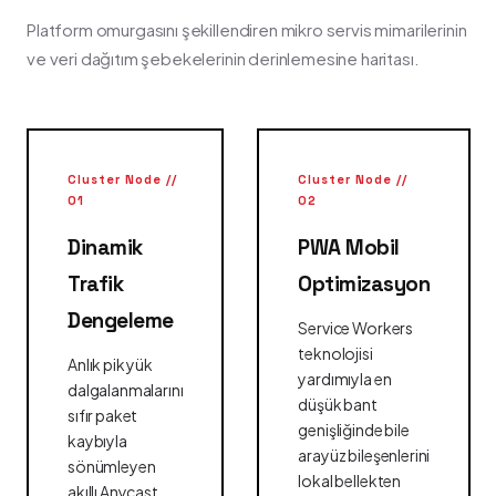
Platform omurgasını şekillendiren mikro servis mimarilerinin
ve veri dağıtım şebekelerinin derinlemesine haritası.
Cluster Node //
Cluster Node //
01
02
Dinamik
PWA Mobil
Trafik
Optimizasyon
Dengeleme
Service Workers
teknolojisi
Anlık pik yük
yardımıyla en
dalgalanmalarını
düşük bant
sıfır paket
genişliğinde bile
kaybıyla
arayüz bileşenlerini
sönümleyen
lokal bellekten
akıllı Anycast