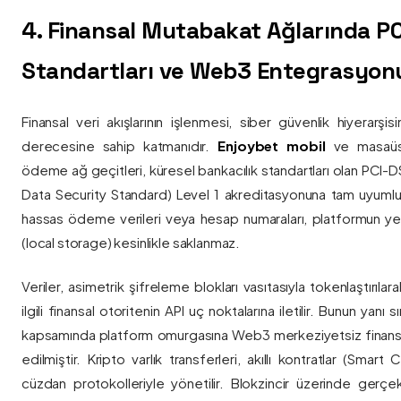
4. Finansal Mutabakat Ağlarında P
Standartları ve Web3 Entegrasyon
Finansal veri akışlarının işlenmesi, siber güvenlik hiyerarşi
derecesine sahip katmanıdır.
Enjoybet mobil
ve masaüstü
ödeme ağ geçitleri, küresel bankacılık standartları olan PCI-
Data Security Standard) Level 1 akreditasyonuna tam uyumlulukla
hassas ödeme verileri veya hesap numaraları, platformun ye
(local storage) kesinlikle saklanmaz.
Veriler, asimetrik şifreleme blokları vasıtasıyla tokenlaştırıl
ilgili finansal otoritenin API uç noktalarına iletilir. Bunun yanı
kapsamında platform omurgasına Web3 merkeziyetsiz finans
edilmiştir. Kripto varlık transferleri, akıllı kontratlar (Smar
cüzdan protokolleriyle yönetilir. Blokzincir üzerinde gerçe