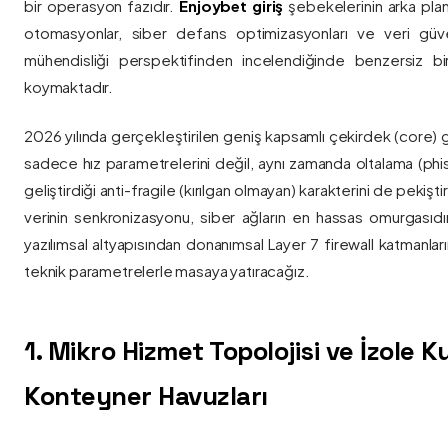
bir operasyon fazıdır.
Enjoybet giriş
şebekelerinin arka pla
otomasyonlar, siber defans optimizasyonları ve veri güvenl
mühendisliği perspektifinden incelendiğinde benzersiz bi
koymaktadır.
2026 yılında gerçekleştirilen geniş kapsamlı çekirdek (core) 
sadece hız parametrelerini değil, aynı zamanda oltalama (phis
geliştirdiği anti-fragile (kırılgan olmayan) karakterini de pekişti
verinin senkronizasyonu, siber ağların en hassas omurgasıdı
yazılımsal altyapısından donanımsal Layer 7 firewall katmanla
teknik parametrelerle masaya yatıracağız.
1. Mikro Hizmet Topolojisi ve İzole 
Konteyner Havuzları