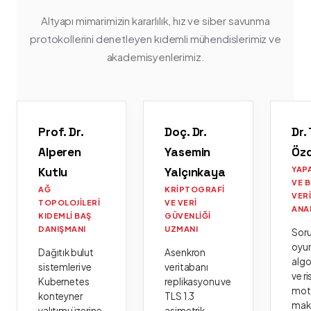
Altyapı mimarimizin kararlılık, hız ve siber savunma
protokollerini denetleyen kıdemli mühendislerimiz ve
akademisyenlerimiz.
Prof. Dr.
Doç. Dr.
Dr.
Alperen
Yasemin
Öz
Kutlu
Yalçınkaya
YAP
VE 
AĞ
KRIPTOGRAFI
VER
TOPOLOJILERI
VE VERI
ANA
KIDEMLI BAŞ
GÜVENLIĞI
DANIŞMANI
UZMANI
Sor
oyu
Dağıtık bulut
Asenkron
algo
sistemleri ve
veritabanı
ve ri
Kubernetes
replikasyonu ve
moto
konteyner
TLS 1.3
mak
yalıtımı üzerine
asimetrik