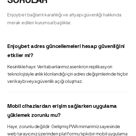
Enjoybet bağlantı kararlılığı ve altyapı güvenliği hakkında
merak edilen kurumsal başlıklar.
Enjoybet adres güncellemeleri hesap güvenliğini
etkiler mi?
Kesinlikle hayır. Veritabanlarımız asenkron replikasyon
teknolojisiyle anlık klonlandığı için adres değişimlerinde hiçbir
veri kaybı veya güvenlik açığı oluşmaz.
Mobil cihazlardan erişim sağlarken uygulama
yüklemek zorunlu mu?
Hayır, zorunlu değildir. Gelişmiş PWA mimarimiz sayesinde
web tarayıcınız üzerinden platformu tıpkı bir mobil uygulama