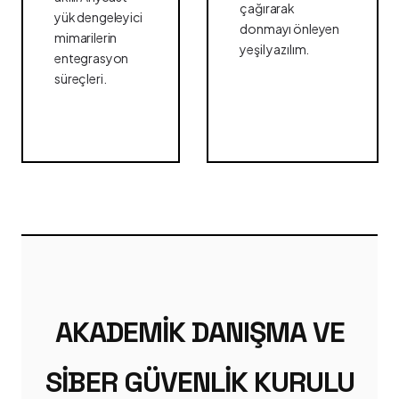
çağırarak
yük dengeleyici
donmayı önleyen
mimarilerin
yeşil yazılım.
entegrasyon
süreçleri.
AKADEMIK DANIŞMA VE
SIBER GÜVENLIK KURULU