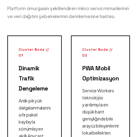
Platform omurgasını şekillendiren mikro servis mimarilerinin
ve veri dağıtım şebekelerinin derinlemesine haritası.
Cluster Node //
Cluster Node //
01
02
Dinamik
PWA Mobil
Trafik
Optimizasyon
Dengeleme
Service Workers
teknolojisi
Anlık pik yük
yardımıyla en
dalgalanmalarını
düşük bant
sıfır paket
genişliğinde bile
kaybıyla
arayüz bileşenlerini
sönümleyen
lokal bellekten
akıllı Anycast