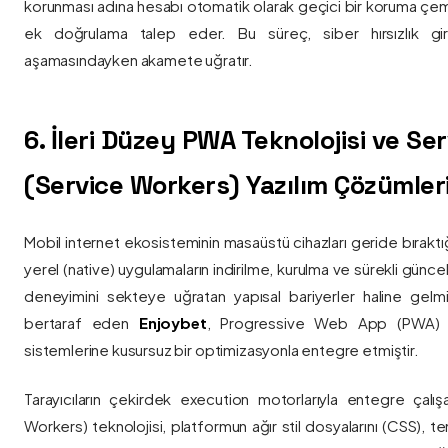
korunması adına hesabı otomatik olarak geçici bir koruma çemb
ek doğrulama talep eder. Bu süreç, siber hırsızlık gir
aşamasındayken akamete uğratır.
6. İleri Düzey PWA Teknolojisi ve Serv
(Service Workers) Yazılım Çözümler
Mobil internet ekosisteminin masaüstü cihazları geride bırak
yerel (native) uygulamaların indirilme, kurulma ve sürekli günce
deneyimini sekteye uğratan yapısal bariyerler haline gelm
bertaraf eden
Enjoybet
, Progressive Web App (PWA) mim
sistemlerine kusursuz bir optimizasyonla entegre etmiştir.
Tarayıcıların çekirdek execution motorlarıyla entegre çalışa
Workers) teknolojisi, platformun ağır stil dosyalarını (CSS), t