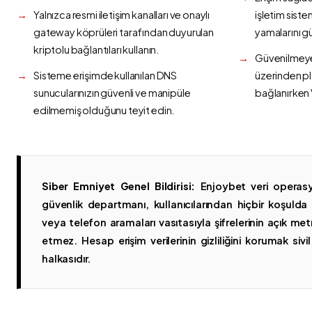
Yalnızca resmi iletişim kanalları ve onaylı
işletim siste
gateway köprüleri tarafından duyurulan
yamalarını g
kriptolu bağlantıları kullanın.
Güvenilmeyen
Sisteme erişimde kullanılan DNS
üzerinden p
sunucularınızın güvenli ve manipüle
bağlanırken 
edilmemiş olduğunu teyit edin.
Siber Emniyet Genel Bildirisi:
Enjoybet veri operasy
güvenlik departmanı, kullanıcılarından hiçbir koşuld
veya telefon aramaları vasıtasıyla şifrelerinin açık metn
etmez. Hesap erişim verilerinin gizliliğini korumak sivil 
halkasıdır.