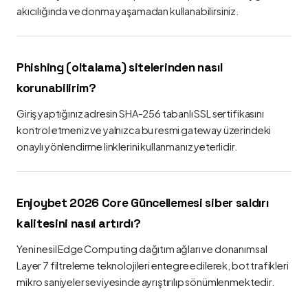
akıcılığında ve donma yaşamadan kullanabilirsiniz.
Phishing (oltalama) sitelerinden nasıl
korunabilirim?
Giriş yaptığınız adresin SHA-256 tabanlı SSL sertifikasını
kontrol etmeniz ve yalnızca bu resmi gateway üzerindeki
onaylı yönlendirme linklerini kullanmanız yeterlidir.
Enjoybet 2026 Core Güncellemesi siber saldırı
kalitesini nasıl artırdı?
Yeni nesil Edge Computing dağıtım ağları ve donanımsal
Layer 7 filtreleme teknolojileri entegre edilerek, bot trafikleri
mikro saniyeler seviyesinde ayrıştırılıp sönümlenmektedir.