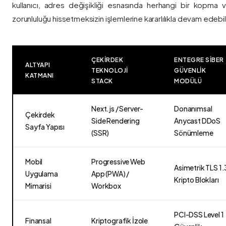
kullanıcı, adres değişikliği esnasında herhangi bir kopma
zorunluluğu hissetmeksizin işlemlerine kararlılıkla devam edebili
ÇEKIRDEK
ENTEGRE SIBER
ALTYAPI
TEKNOLOJI
GÜVENLIK
KATMANI
STACK
MODÜLÜ
Next.js / Server-
Donanımsal
Çekirdek
Side Rendering
Anycast DDoS
Sayfa Yapısı
(SSR)
Sönümleme
Mobil
Progressive Web
Asimetrik TLS 1.
Uygulama
App (PWA) /
Kripto Blokları
Mimarisi
Workbox
PCI-DSS Level 1
Finansal
Kriptografik İzole