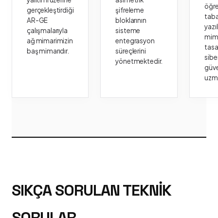
öğr
gerçekleştirdiği
şifreleme
taba
AR-GE
bloklarının
yazı
çalışmalarıyla
sisteme
mima
ağ mimarimizin
entegrasyon
tasa
baş mimarıdır.
süreçlerini
sibe
yönetmektedir.
güve
uzm
SIKÇA SORULAN TEKNIK
SORULAR