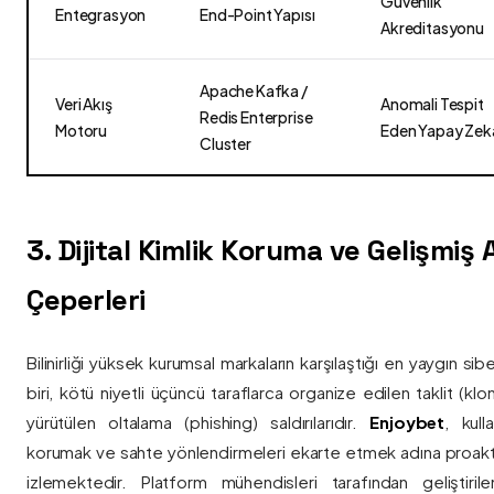
Güvenlik
Entegrasyon
End-Point Yapısı
Akreditasyonu
Apache Kafka /
Veri Akış
Anomali Tespit
Redis Enterprise
Motoru
Eden Yapay Zek
Cluster
3. Dijital Kimlik Koruma ve Gelişmiş
Çeperleri
Bilinirliği yüksek kurumsal markaların karşılaştığı en yaygın si
biri, kötü niyetli üçüncü taraflarca organize edilen taklit (kl
yürütülen oltalama (phishing) saldırılarıdır.
Enjoybet
, kulla
korumak ve sahte yönlendirmeleri ekarte etmek adına proaktif 
izlemektedir. Platform mühendisleri tarafından geliştiri