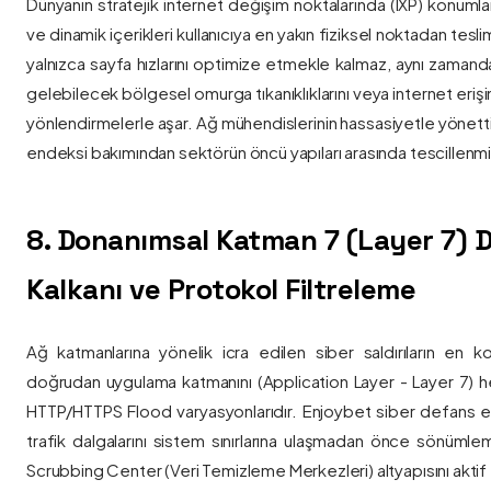
Dünyanın stratejik internet değişim noktalarında (IXP) konumlan
ve dinamik içerikleri kullanıcıya en yakın fiziksel noktadan tesl
yalnızca sayfa hızlarını optimize etmekle kalmaz, aynı zama
gelebilecek bölgesel omurga tıkanıklıklarını veya internet eriş
yönlendirmelerle aşar. Ağ mühendislerinin hassasiyetle yönettiği
endeksi bakımından sektörün öncü yapıları arasında tescillenmiş
8. Donanımsal Katman 7 (Layer 7)
Kalkanı ve Protokol Filtreleme
Ağ katmanlarına yönelik icra edilen siber saldırıların en ko
doğrudan uygulama katmanını (Application Layer - Layer 7) h
HTTP/HTTPS Flood varyasyonlarıdır. Enjoybet siber defans ekip
trafik dalgalarını sistem sınırlarına ulaşmadan önce sönüml
Scrubbing Center (Veri Temizleme Merkezleri) altyapısını aktif