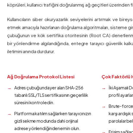
köprüleri, kullanıcı trafiğini doğrulanmış ağ geçitleri üzerinden fi
Kullanıcıların siber okuryazarlık seviyelerini artırmak ve bireys
etmek amacıyla hazırlanan doğrulama algoritmaları, sisteme gir
çubuğunun ve kök sertifika otoritesinin (Root CA) denetlenmes
bir yönlendirme algılandığında, entegre tarayıcı güvenlik kalk
iletimini anında durdurur.
Ağ Doğrulama Protokol Listesi
Çok Faktörlü 
Adres çubuğunda yer alan SHA-256
İki Aşamalı 
tabanlı SSL/TLS sertifikasının geçerlilik
profil ayarla
süresini kontrol edin.
Brute-force 
Platforma katılım sağlarken tarayıcınızın
karşı ardışı
gizli sekme modunda dahi orijinal
parolalar bel
adrese yönlendiğinden emin olun.
Erişim sağlad