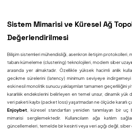
Sistem Mimarisi ve Küresel Ağ Topolo
Değerlendirilmesi
Bilişim sistemleri mühendisliği, asenkron iletişim protokolleri, 
tabanı kümeleme (clustering) teknolojileri, modern siber uzay
arasında yer almaktadır. Özellikle yüksek hacimli anlık kulla
gecikme sürelerini (latency) minimum seviyeye indirgemey
eski nesil monolitik sunucu yaklaşımları tamamen geçerliliğini yitir
kararlılık endekslerini belirleyen en temel unsur, dinamik yük
veri paketi kaybı (packet loss) yaşatmadan ne ölçüde kararlı ça
Enjoybet
, küresel standartları yeniden tanımlayan bir uç
mimarisi sergilemektedir. Kullanıcıların ağa katılım sağla
güncellemeleri, temelde bir kesinti veya veri açığı değil, siber 