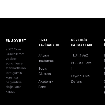
HIZLI
GÜVENLIK
ENJOYBET
NAVIGASYON
KATMANLARI
2026 Core
Güncellemesi
Altyapı
TLS 1.3 Ver2
ve siber
İncelemesi
PCI-DSS Level
sönümleme
standartlarına
Topic
1
tam uyumlu
Clusters
Layer 7 DDoS
kurumsal
Akademik
Defans
bağlantı ve
doğrulama
Panel
kapısı.