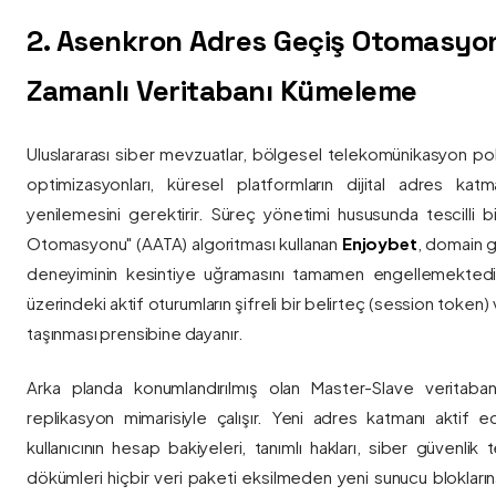
2. Asenkron Adres Geçiş Otomasyo
Zamanlı Veritabanı Kümeleme
Uluslararası siber mevzuatlar, bölgesel telekomünikasyon poli
optimizasyonları, küresel platformların dijital adres katmanl
yenilemesini gerektirir. Süreç yönetimi hususunda tescilli
Otomasyonu" (AATA) algoritması kullanan
Enjoybet
, domain g
deneyiminin kesintiye uğramasını tamamen engellemekted
üzerindeki aktif oturumların şifreli bir belirteç (session token)
taşınması prensibine dayanır.
Arka planda konumlandırılmış olan Master-Slave veritaban
replikasyon mimarisiyle çalışır. Yeni adres katmanı aktif edi
kullanıcının hesap bakiyeleri, tanımlı hakları, siber güvenlik
dökümleri hiçbir veri paketi eksilmeden yeni sunucu blokların