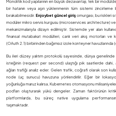
Monolitik kod yapılarının en büyük dezavantajı, tek bir modül
bir hatanın veya aşırı yüklenmenin tüm sistemi zincirleme 
bırakabilmesidir.
Enjoybet güncel giriş
omurgası, bu riskleri 
modüler mikro servis kurgusu (microservices architecture) 
mekanizmalarıyla dizayn edilmiştir. Sistemde yer alan kullanıcı
finansal mutabakat modülleri, canlı veri akış motorları ve k
(OAuth 2.1) birbirinden bağımsız izole konteyner havuzlarında (co
Bu ileri düzey yalıtım protokolü sayesinde, dünya genelinde a
isteğinin (request per second) ulaştığı pik saatlerde dahi, 
ağları trafiği analiz eder. Gelen trafik, coğrafi olarak son ku
node (uç sunucu) havuzuna yönlendirilir. Eğer bir lokasy
yoğunluğa maruz kalırsa, Kubernetes otomasyonu milisaniyeler
pod'ları oluşturarak yükü dengeler. Zaman faktörünün kriti
platformlarda, bu süreç native uygulama performansını
taşımaktadır.