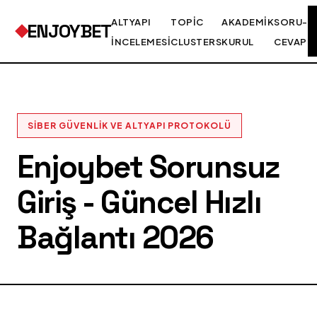
ALTYAPI
TOPIC
AKADEMIK
SORU-
ENJOYBET
İNCELEMESI
CLUSTERS
KURUL
CEVAP
SIBER GÜVENLIK VE ALTYAPI PROTOKOLÜ
Enjoybet Sorunsuz
Giriş - Güncel Hızlı
Bağlantı 2026