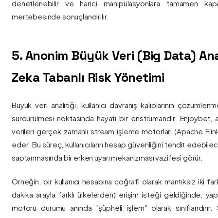
denetlenebilir ve harici manipülasyonlara tamamen kapa
mertebesinde sonuçlandırılır.
5. Anonim Büyük Veri (Big Data) Ana
Zeka Tabanlı Risk Yönetimi
Büyük veri analitiği, kullanıcı davranış kalıplarının çözümlenm
sürdürülmesi noktasında hayati bir enstrümandır. Enjoybet,
verileri gerçek zamanlı stream işleme motorları (Apache Flink /
eder. Bu süreç, kullanıcıların hesap güvenliğini tehdit edebile
saptanmasında bir erken uyarı mekanizması vazifesi görür.
Örneğin, bir kullanıcı hesabına coğrafi olarak mantıksız iki fa
dakika arayla farklı ülkelerden) erişim isteği geldiğinde, yap
motoru durumu anında "şüpheli işlem" olarak sınıflandırır. Si