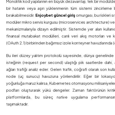
Monolitik kod yapılarının en büyük dezavantajı, tek bir modül
bir hatanın veya aşırı yüklenmenin tüm sistemi zincirleme 
bırakabilmesidir.
Enjoybet güncel giriş
omurgası, bu riskleri 
modüler mikro servis kurgusu (microservices architecture) 
mekanizmalarıyla dizayn edilmiştir. Sistemde yer alan kullanıcı
finansal mutabakat modülleri, canlı veri akış motorları ve k
(OAuth 2.1) birbirinden bağımsız izole konteyner havuzlarında (co
Bu ileri düzey yalıtım protokolü sayesinde, dünya genelinde a
isteğinin (request per second) ulaştığı pik saatlerde dahi, 
ağları trafiği analiz eder. Gelen trafik, coğrafi olarak son ku
node (uç sunucu) havuzuna yönlendirilir. Eğer bir lokasy
yoğunluğa maruz kalırsa, Kubernetes otomasyonu milisaniyeler
pod'ları oluşturarak yükü dengeler. Zaman faktörünün kriti
platformlarda, bu süreç native uygulama performansını
taşımaktadır.