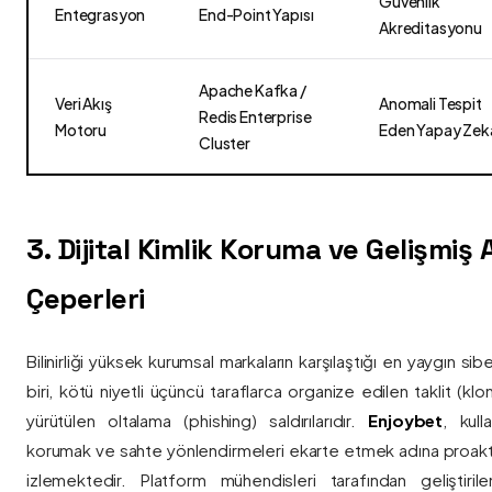
Güvenlik
Entegrasyon
End-Point Yapısı
Akreditasyonu
Apache Kafka /
Veri Akış
Anomali Tespit
Redis Enterprise
Motoru
Eden Yapay Zek
Cluster
3. Dijital Kimlik Koruma ve Gelişmiş
Çeperleri
Bilinirliği yüksek kurumsal markaların karşılaştığı en yaygın si
biri, kötü niyetli üçüncü taraflarca organize edilen taklit (kl
yürütülen oltalama (phishing) saldırılarıdır.
Enjoybet
, kulla
korumak ve sahte yönlendirmeleri ekarte etmek adına proaktif 
izlemektedir. Platform mühendisleri tarafından geliştiri