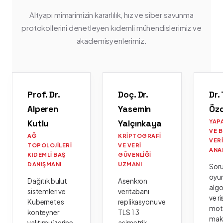
Altyapı mimarimizin kararlılık, hız ve siber savunma
protokollerini denetleyen kıdemli mühendislerimiz ve
akademisyenlerimiz.
Prof. Dr.
Doç. Dr.
Dr.
Alperen
Yasemin
Öz
Kutlu
Yalçınkaya
YAP
VE 
AĞ
KRIPTOGRAFI
VER
TOPOLOJILERI
VE VERI
ANA
KIDEMLI BAŞ
GÜVENLIĞI
DANIŞMANI
UZMANI
Sor
oyu
Dağıtık bulut
Asenkron
algo
sistemleri ve
veritabanı
ve ri
Kubernetes
replikasyonu ve
moto
konteyner
TLS 1.3
mak
yalıtımı üzerine
asimetrik