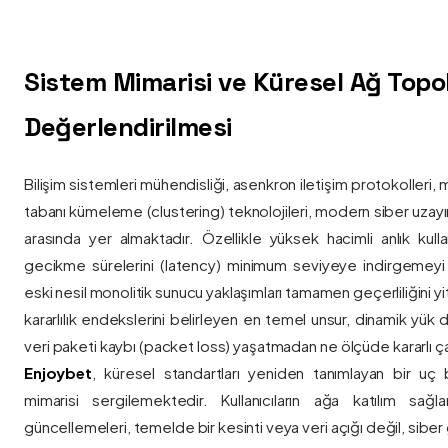
Sistem Mimarisi ve Küresel Ağ Topolo
Değerlendirilmesi
Bilişim sistemleri mühendisliği, asenkron iletişim protokolleri, 
tabanı kümeleme (clustering) teknolojileri, modern siber uzay
arasında yer almaktadır. Özellikle yüksek hacimli anlık kulla
gecikme sürelerini (latency) minimum seviyeye indirgemey
eski nesil monolitik sunucu yaklaşımları tamamen geçerliliğini yitir
kararlılık endekslerini belirleyen en temel unsur, dinamik yük
veri paketi kaybı (packet loss) yaşatmadan ne ölçüde kararlı ça
Enjoybet
, küresel standartları yeniden tanımlayan bir uç
mimarisi sergilemektedir. Kullanıcıların ağa katılım sağla
güncellemeleri, temelde bir kesinti veya veri açığı değil, siber 