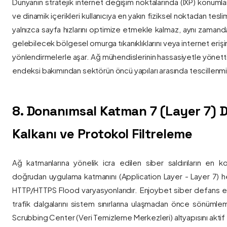
Dünyanın stratejik internet değişim noktalarında (IXP) konumlan
ve dinamik içerikleri kullanıcıya en yakın fiziksel noktadan tesl
yalnızca sayfa hızlarını optimize etmekle kalmaz, aynı zama
gelebilecek bölgesel omurga tıkanıklıklarını veya internet eriş
yönlendirmelerle aşar. Ağ mühendislerinin hassasiyetle yönettiği
endeksi bakımından sektörün öncü yapıları arasında tescillenmiş
8. Donanımsal Katman 7 (Layer 7)
Kalkanı ve Protokol Filtreleme
Ağ katmanlarına yönelik icra edilen siber saldırıların en ko
doğrudan uygulama katmanını (Application Layer - Layer 7) h
HTTP/HTTPS Flood varyasyonlarıdır. Enjoybet siber defans ekip
trafik dalgalarını sistem sınırlarına ulaşmadan önce sönüml
Scrubbing Center (Veri Temizleme Merkezleri) altyapısını aktif