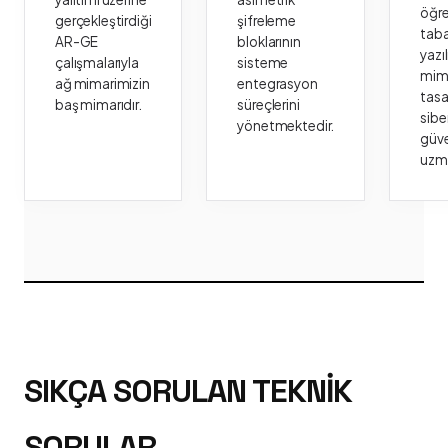
öğr
gerçekleştirdiği
şifreleme
taba
AR-GE
bloklarının
yazı
çalışmalarıyla
sisteme
mima
ağ mimarimizin
entegrasyon
tasa
baş mimarıdır.
süreçlerini
sibe
yönetmektedir.
güve
uzm
SIKÇA SORULAN TEKNIK
SORULAR