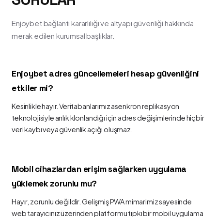
Enjoybet bağlantı kararlılığı ve altyapı güvenliği hakkında
merak edilen kurumsal başlıklar.
Enjoybet adres güncellemeleri hesap güvenliğini
etkiler mi?
Kesinlikle hayır. Veritabanlarımız asenkron replikasyon
teknolojisiyle anlık klonlandığı için adres değişimlerinde hiçbir
veri kaybı veya güvenlik açığı oluşmaz.
Mobil cihazlardan erişim sağlarken uygulama
yüklemek zorunlu mu?
Hayır, zorunlu değildir. Gelişmiş PWA mimarimiz sayesinde
web tarayıcınız üzerinden platformu tıpkı bir mobil uygulama