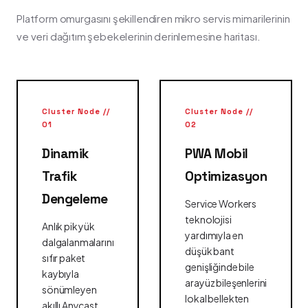
Platform omurgasını şekillendiren mikro servis mimarilerinin
ve veri dağıtım şebekelerinin derinlemesine haritası.
Cluster Node //
Cluster Node //
01
02
Dinamik
PWA Mobil
Trafik
Optimizasyon
Dengeleme
Service Workers
teknolojisi
Anlık pik yük
yardımıyla en
dalgalanmalarını
düşük bant
sıfır paket
genişliğinde bile
kaybıyla
arayüz bileşenlerini
sönümleyen
lokal bellekten
akıllı Anycast