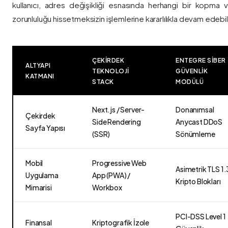
kullanıcı, adres değişikliği esnasında herhangi bir kopma
zorunluluğu hissetmeksizin işlemlerine kararlılıkla devam edebili
ÇEKIRDEK
ENTEGRE SIBER
ALTYAPI
TEKNOLOJI
GÜVENLIK
KATMANI
STACK
MODÜLÜ
Next.js / Server-
Donanımsal
Çekirdek
Side Rendering
Anycast DDoS
Sayfa Yapısı
(SSR)
Sönümleme
Mobil
Progressive Web
Asimetrik TLS 1.
Uygulama
App (PWA) /
Kripto Blokları
Mimarisi
Workbox
PCI-DSS Level 1
Finansal
Kriptografik İzole