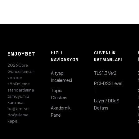
HIZLI
GÜVENLIK
ENJOYBET
NAVIGASYON
KATMANLARI
2026 Core
Güncellemesi
Altyapı
TLS 1.3 Ver2
ve siber
İncelemesi
PCI-DSS Level
sönümleme
standartlarına
Topic
1
tam uyumlu
Clusters
Layer 7 DDoS
kurumsal
Akademik
Defans
bağlantı ve
doğrulama
Panel
kapısı.