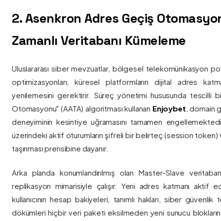
2. Asenkron Adres Geçiş Otomasyo
Zamanlı Veritabanı Kümeleme
Uluslararası siber mevzuatlar, bölgesel telekomünikasyon poli
optimizasyonları, küresel platformların dijital adres katmanl
yenilemesini gerektirir. Süreç yönetimi hususunda tescilli
Otomasyonu" (AATA) algoritması kullanan
Enjoybet
, domain g
deneyiminin kesintiye uğramasını tamamen engellemekted
üzerindeki aktif oturumların şifreli bir belirteç (session token)
taşınması prensibine dayanır.
Arka planda konumlandırılmış olan Master-Slave veritaban
replikasyon mimarisiyle çalışır. Yeni adres katmanı aktif edi
kullanıcının hesap bakiyeleri, tanımlı hakları, siber güvenlik
dökümleri hiçbir veri paketi eksilmeden yeni sunucu blokların