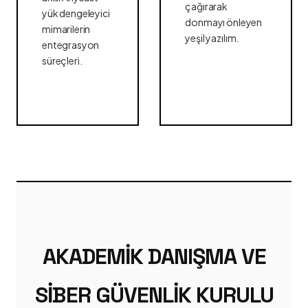
çağırarak
yük dengeleyici
donmayı önleyen
mimarilerin
yeşil yazılım.
entegrasyon
süreçleri.
AKADEMIK DANIŞMA VE
SIBER GÜVENLIK KURULU