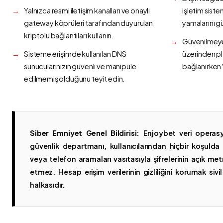
Yalnızca resmi iletişim kanalları ve onaylı
işletim siste
gateway köprüleri tarafından duyurulan
yamalarını g
kriptolu bağlantıları kullanın.
Güvenilmeyen
Sisteme erişimde kullanılan DNS
üzerinden p
sunucularınızın güvenli ve manipüle
bağlanırken 
edilmemiş olduğunu teyit edin.
Siber Emniyet Genel Bildirisi:
Enjoybet veri operasy
güvenlik departmanı, kullanıcılarından hiçbir koşuld
veya telefon aramaları vasıtasıyla şifrelerinin açık metn
etmez. Hesap erişim verilerinin gizliliğini korumak sivil 
halkasıdır.