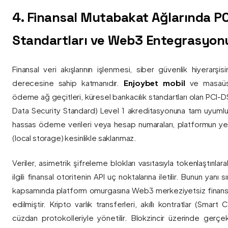
4. Finansal Mutabakat Ağlarında P
Standartları ve Web3 Entegrasyon
Finansal veri akışlarının işlenmesi, siber güvenlik hiyerarşi
derecesine sahip katmanıdır.
Enjoybet mobil
ve masaüstü
ödeme ağ geçitleri, küresel bankacılık standartları olan PCI-
Data Security Standard) Level 1 akreditasyonuna tam uyumlulukla
hassas ödeme verileri veya hesap numaraları, platformun ye
(local storage) kesinlikle saklanmaz.
Veriler, asimetrik şifreleme blokları vasıtasıyla tokenlaştırıl
ilgili finansal otoritenin API uç noktalarına iletilir. Bunun yanı
kapsamında platform omurgasına Web3 merkeziyetsiz finans
edilmiştir. Kripto varlık transferleri, akıllı kontratlar (Smar
cüzdan protokolleriyle yönetilir. Blokzincir üzerinde gerçe