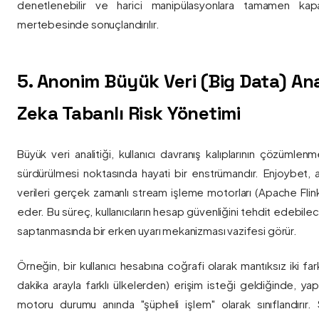
denetlenebilir ve harici manipülasyonlara tamamen kapa
mertebesinde sonuçlandırılır.
5. Anonim Büyük Veri (Big Data) Ana
Zeka Tabanlı Risk Yönetimi
Büyük veri analitiği, kullanıcı davranış kalıplarının çözümlenm
sürdürülmesi noktasında hayati bir enstrümandır. Enjoybet,
verileri gerçek zamanlı stream işleme motorları (Apache Flink /
eder. Bu süreç, kullanıcıların hesap güvenliğini tehdit edebile
saptanmasında bir erken uyarı mekanizması vazifesi görür.
Örneğin, bir kullanıcı hesabına coğrafi olarak mantıksız iki fa
dakika arayla farklı ülkelerden) erişim isteği geldiğinde, yap
motoru durumu anında "şüpheli işlem" olarak sınıflandırır. Si