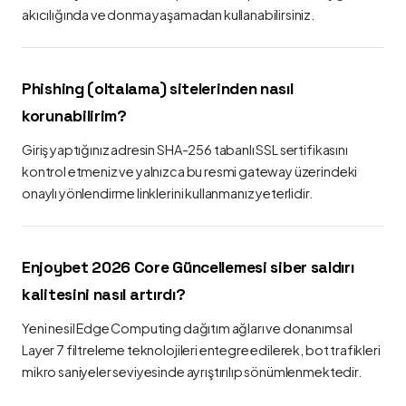
akıcılığında ve donma yaşamadan kullanabilirsiniz.
Phishing (oltalama) sitelerinden nasıl
korunabilirim?
Giriş yaptığınız adresin SHA-256 tabanlı SSL sertifikasını
kontrol etmeniz ve yalnızca bu resmi gateway üzerindeki
onaylı yönlendirme linklerini kullanmanız yeterlidir.
Enjoybet 2026 Core Güncellemesi siber saldırı
kalitesini nasıl artırdı?
Yeni nesil Edge Computing dağıtım ağları ve donanımsal
Layer 7 filtreleme teknolojileri entegre edilerek, bot trafikleri
mikro saniyeler seviyesinde ayrıştırılıp sönümlenmektedir.