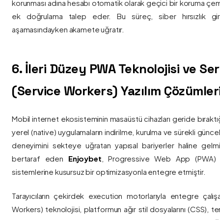
korunması adına hesabı otomatik olarak geçici bir koruma çemb
ek doğrulama talep eder. Bu süreç, siber hırsızlık gir
aşamasındayken akamete uğratır.
6. İleri Düzey PWA Teknolojisi ve Serv
(Service Workers) Yazılım Çözümler
Mobil internet ekosisteminin masaüstü cihazları geride bırak
yerel (native) uygulamaların indirilme, kurulma ve sürekli günce
deneyimini sekteye uğratan yapısal bariyerler haline gelm
bertaraf eden
Enjoybet
, Progressive Web App (PWA) mim
sistemlerine kusursuz bir optimizasyonla entegre etmiştir.
Tarayıcıların çekirdek execution motorlarıyla entegre çalışa
Workers) teknolojisi, platformun ağır stil dosyalarını (CSS), t