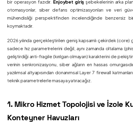
bir operasyon fazıdır.
Enjoybet giriş
şebekelerinin arka pla
otomasyonlar, siber defans optimizasyonları ve veri güvenl
mühendisliği perspektifinden incelendiğinde benzersiz bi
koymaktadır.
2026 yılında gerçekleştirilen geniş kapsamlı çekirdek (core) 
sadece hız parametrelerini değil, aynı zamanda oltalama (phis
geliştirdiği anti-fragile (kırılgan olmayan) karakterini de pekişti
verinin senkronizasyonu, siber ağların en hassas omurgasıdı
yazılımsal altyapısından donanımsal Layer 7 firewall katmanla
teknik parametrelerle masaya yatıracağız.
1. Mikro Hizmet Topolojisi ve İzole 
Konteyner Havuzları