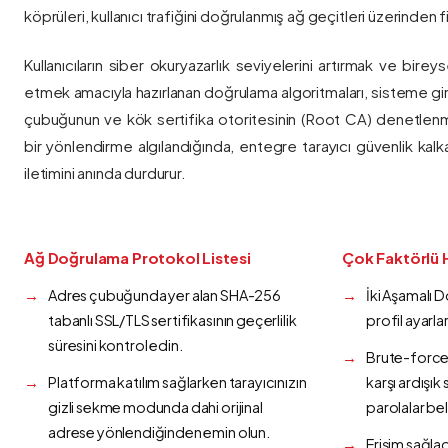
köprüleri, kullanıcı trafiğini doğrulanmış ağ geçitleri üzerinden fi
Kullanıcıların siber okuryazarlık seviyelerini artırmak ve bireys
etmek amacıyla hazırlanan doğrulama algoritmaları, sisteme gir
çubuğunun ve kök sertifika otoritesinin (Root CA) denetlenmes
bir yönlendirme algılandığında, entegre tarayıcı güvenlik kalk
iletimini anında durdurur.
Ağ Doğrulama Protokol Listesi
Çok Faktörlü 
Adres çubuğunda yer alan SHA-256
İki Aşamalı 
tabanlı SSL/TLS sertifikasının geçerlilik
profil ayarla
süresini kontrol edin.
Brute-force 
Platforma katılım sağlarken tarayıcınızın
karşı ardışı
gizli sekme modunda dahi orijinal
parolalar bel
adrese yönlendiğinden emin olun.
Erişim sağlad