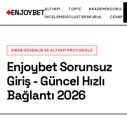
ALTYAPI
TOPIC
AKADEMIK
SORU-
ENJOYBET
İNCELEMESI
CLUSTERS
KURUL
CEVAP
SIBER GÜVENLIK VE ALTYAPI PROTOKOLÜ
Enjoybet Sorunsuz
Giriş - Güncel Hızlı
Bağlantı 2026