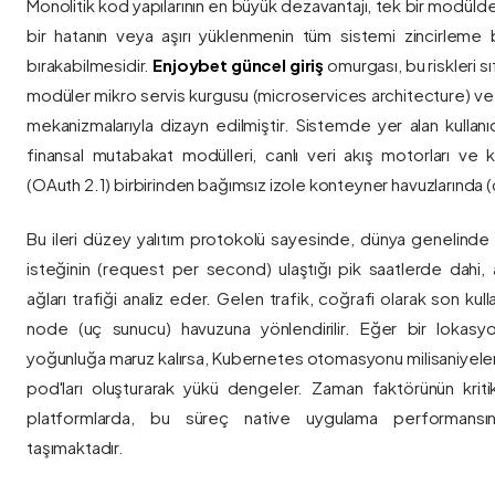
Monolitik kod yapılarının en büyük dezavantajı, tek bir modül
bir hatanın veya aşırı yüklenmenin tüm sistemi zincirleme 
bırakabilmesidir.
Enjoybet güncel giriş
omurgası, bu riskleri 
modüler mikro servis kurgusu (microservices architecture) 
mekanizmalarıyla dizayn edilmiştir. Sistemde yer alan kullanıcı
finansal mutabakat modülleri, canlı veri akış motorları ve k
(OAuth 2.1) birbirinden bağımsız izole konteyner havuzlarında (co
Bu ileri düzey yalıtım protokolü sayesinde, dünya genelinde a
isteğinin (request per second) ulaştığı pik saatlerde dahi, 
ağları trafiği analiz eder. Gelen trafik, coğrafi olarak son ku
node (uç sunucu) havuzuna yönlendirilir. Eğer bir lokasy
yoğunluğa maruz kalırsa, Kubernetes otomasyonu milisaniyeler
pod'ları oluşturarak yükü dengeler. Zaman faktörünün kriti
platformlarda, bu süreç native uygulama performansını
taşımaktadır.