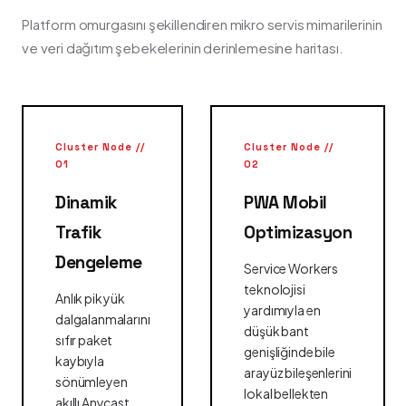
Platform omurgasını şekillendiren mikro servis mimarilerinin
ve veri dağıtım şebekelerinin derinlemesine haritası.
Cluster Node //
Cluster Node //
01
02
Dinamik
PWA Mobil
Trafik
Optimizasyon
Dengeleme
Service Workers
teknolojisi
Anlık pik yük
yardımıyla en
dalgalanmalarını
düşük bant
sıfır paket
genişliğinde bile
kaybıyla
arayüz bileşenlerini
sönümleyen
lokal bellekten
akıllı Anycast