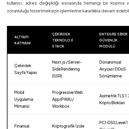
kullanıcı, adres değişikliği esnasında herhangi bir kopma
zorunluluğu hissetmeksizin işlemlerine kararlılıkla devam edebili
ÇEKIRDEK
ENTEGRE SIBER
ALTYAPI
TEKNOLOJI
GÜVENLIK
KATMANI
STACK
MODÜLÜ
Next.js / Server-
Donanımsal
Çekirdek
Side Rendering
Anycast DDoS
Sayfa Yapısı
(SSR)
Sönümleme
Mobil
Progressive Web
Asimetrik TLS 1.
Uygulama
App (PWA) /
Kripto Blokları
Mimarisi
Workbox
PCI-DSS Level 1
Finansal
Kriptografik İzole