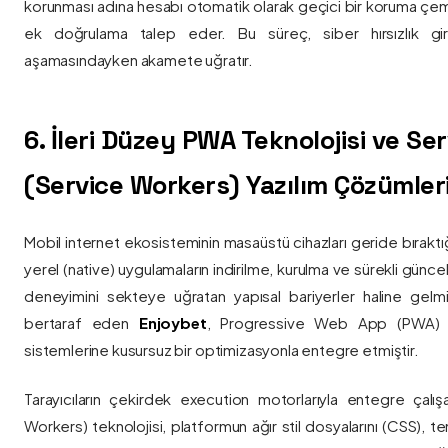
korunması adına hesabı otomatik olarak geçici bir koruma çemb
ek doğrulama talep eder. Bu süreç, siber hırsızlık gir
aşamasındayken akamete uğratır.
6. İleri Düzey PWA Teknolojisi ve Serv
(Service Workers) Yazılım Çözümler
Mobil internet ekosisteminin masaüstü cihazları geride bırak
yerel (native) uygulamaların indirilme, kurulma ve sürekli günce
deneyimini sekteye uğratan yapısal bariyerler haline gelm
bertaraf eden
Enjoybet
, Progressive Web App (PWA) mim
sistemlerine kusursuz bir optimizasyonla entegre etmiştir.
Tarayıcıların çekirdek execution motorlarıyla entegre çalışa
Workers) teknolojisi, platformun ağır stil dosyalarını (CSS), t