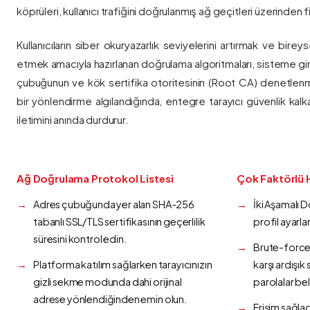
köprüleri, kullanıcı trafiğini doğrulanmış ağ geçitleri üzerinden fi
Kullanıcıların siber okuryazarlık seviyelerini artırmak ve bireys
etmek amacıyla hazırlanan doğrulama algoritmaları, sisteme gir
çubuğunun ve kök sertifika otoritesinin (Root CA) denetlenmes
bir yönlendirme algılandığında, entegre tarayıcı güvenlik kalk
iletimini anında durdurur.
Ağ Doğrulama Protokol Listesi
Çok Faktörlü 
Adres çubuğunda yer alan SHA-256
İki Aşamalı 
tabanlı SSL/TLS sertifikasının geçerlilik
profil ayarla
süresini kontrol edin.
Brute-force 
Platforma katılım sağlarken tarayıcınızın
karşı ardışı
gizli sekme modunda dahi orijinal
parolalar bel
adrese yönlendiğinden emin olun.
Erişim sağlad