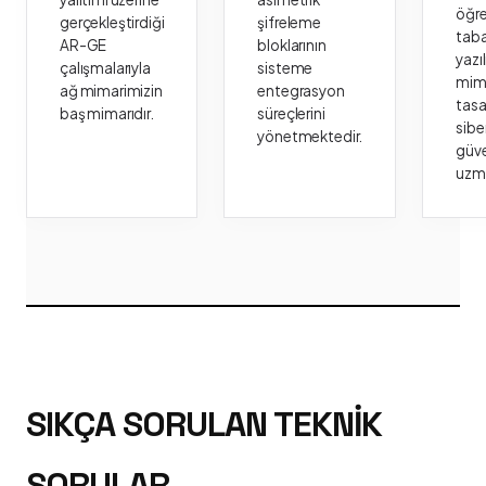
öğr
gerçekleştirdiği
şifreleme
taba
AR-GE
bloklarının
yazı
çalışmalarıyla
sisteme
mima
ağ mimarimizin
entegrasyon
tasa
baş mimarıdır.
süreçlerini
sibe
yönetmektedir.
güve
uzm
SIKÇA SORULAN TEKNIK
SORULAR