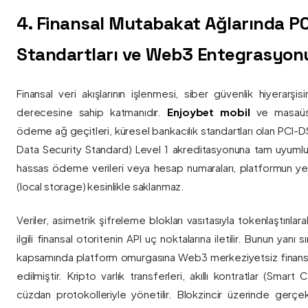
4. Finansal Mutabakat Ağlarında P
Standartları ve Web3 Entegrasyon
Finansal veri akışlarının işlenmesi, siber güvenlik hiyerarşi
derecesine sahip katmanıdır.
Enjoybet mobil
ve masaüstü
ödeme ağ geçitleri, küresel bankacılık standartları olan PCI-
Data Security Standard) Level 1 akreditasyonuna tam uyumlulukla
hassas ödeme verileri veya hesap numaraları, platformun ye
(local storage) kesinlikle saklanmaz.
Veriler, asimetrik şifreleme blokları vasıtasıyla tokenlaştırıl
ilgili finansal otoritenin API uç noktalarına iletilir. Bunun yanı
kapsamında platform omurgasına Web3 merkeziyetsiz finans
edilmiştir. Kripto varlık transferleri, akıllı kontratlar (Smar
cüzdan protokolleriyle yönetilir. Blokzincir üzerinde gerçe