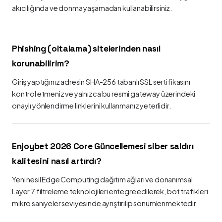
akıcılığında ve donma yaşamadan kullanabilirsiniz.
Phishing (oltalama) sitelerinden nasıl
korunabilirim?
Giriş yaptığınız adresin SHA-256 tabanlı SSL sertifikasını
kontrol etmeniz ve yalnızca bu resmi gateway üzerindeki
onaylı yönlendirme linklerini kullanmanız yeterlidir.
Enjoybet 2026 Core Güncellemesi siber saldırı
kalitesini nasıl artırdı?
Yeni nesil Edge Computing dağıtım ağları ve donanımsal
Layer 7 filtreleme teknolojileri entegre edilerek, bot trafikleri
mikro saniyeler seviyesinde ayrıştırılıp sönümlenmektedir.