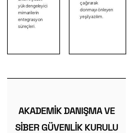
çağırarak
yük dengeleyici
donmayı önleyen
mimarilerin
yeşil yazılım.
entegrasyon
süreçleri.
AKADEMIK DANIŞMA VE
SIBER GÜVENLIK KURULU