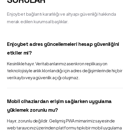
Enjoybet bağlantı kararlılığı ve altyapı güvenliği hakkında
merak edilen kurumsal başlıklar.
Enjoybet adres güncellemeleri hesap güvenliğini
etkiler mi?
Kesinlikle hayır. Veritabanlarımız asenkron replikasyon
teknolojisiyle anlık klonlandığı için adres değişimlerinde hiçbir
veri kaybı veya güvenlik açığı oluşmaz.
Mobil cihazlardan erişim sağlarken uygulama
yüklemek zorunlu mu?
Hayır, zorunlu değildir. Gelişmiş PWA mimarimiz sayesinde
web tarayıcınız üzerinden platformu tıpkı bir mobil uygulama