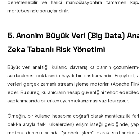
denetlenebilir ve harici manipülasyonlara tamamen kapa
mertebesinde sonuçlandırılır.
5. Anonim Büyük Veri (Big Data) Ana
Zeka Tabanlı Risk Yönetimi
Büyük veri analitiği, kullanıcı davranış kalıplarının çözümlenm
sürdürülmesi noktasında hayati bir enstrümandır. Enjoybet,
verileri gerçek zamanlı stream işleme motorları (Apache Flink /
eder. Bu süreç, kullanıcıların hesap güvenliğini tehdit edebile
saptanmasında bir erken uyarı mekanizması vazifesi görür.
Örneğin, bir kullanıcı hesabına coğrafi olarak mantıksız iki fa
dakika arayla farklı ülkelerden) erişim isteği geldiğinde, yap
motoru durumu anında "şüpheli işlem" olarak sınıflandırır. Si