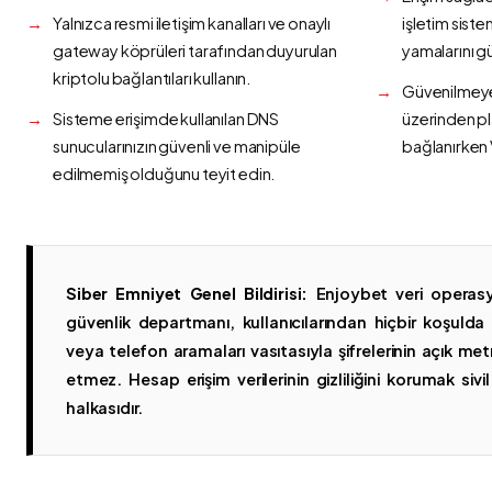
Yalnızca resmi iletişim kanalları ve onaylı
işletim siste
gateway köprüleri tarafından duyurulan
yamalarını g
kriptolu bağlantıları kullanın.
Güvenilmeyen
Sisteme erişimde kullanılan DNS
üzerinden p
sunucularınızın güvenli ve manipüle
bağlanırken 
edilmemiş olduğunu teyit edin.
Siber Emniyet Genel Bildirisi:
Enjoybet veri operasy
güvenlik departmanı, kullanıcılarından hiçbir koşuld
veya telefon aramaları vasıtasıyla şifrelerinin açık metn
etmez. Hesap erişim verilerinin gizliliğini korumak sivil 
halkasıdır.