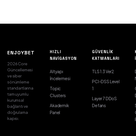
HIZLI
GÜVENLIK
ENJOYBET
NAVIGASYON
KATMANLARI
2026 Core
Güncellemesi
Altyapı
TLS 1.3 Ver2
ve siber
İncelemesi
PCI-DSS Level
sönümleme
standartlarına
Topic
1
tam uyumlu
Clusters
Layer 7 DDoS
kurumsal
Akademik
Defans
bağlantı ve
doğrulama
Panel
kapısı.