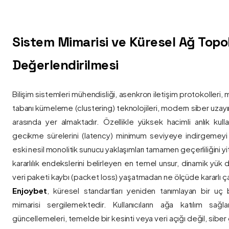
Sistem Mimarisi ve Küresel Ağ Topolo
Değerlendirilmesi
Bilişim sistemleri mühendisliği, asenkron iletişim protokolleri, 
tabanı kümeleme (clustering) teknolojileri, modern siber uzay
arasında yer almaktadır. Özellikle yüksek hacimli anlık kulla
gecikme sürelerini (latency) minimum seviyeye indirgemey
eski nesil monolitik sunucu yaklaşımları tamamen geçerliliğini yitir
kararlılık endekslerini belirleyen en temel unsur, dinamik yük
veri paketi kaybı (packet loss) yaşatmadan ne ölçüde kararlı ça
Enjoybet
, küresel standartları yeniden tanımlayan bir uç
mimarisi sergilemektedir. Kullanıcıların ağa katılım sağla
güncellemeleri, temelde bir kesinti veya veri açığı değil, siber 