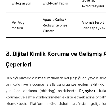
Güvenlik
Entegrasyon
End-Point Yapısı
Akreditasyonu
Apache Kafka /
Veri Akış
Anomali Tespit
Redis Enterprise
Motoru
Eden Yapay Zek
Cluster
3. Dijital Kimlik Koruma ve Gelişmiş
Çeperleri
Bilinirliği yüksek kurumsal markaların karşılaştığı en yaygın si
biri, kötü niyetli üçüncü taraflarca organize edilen taklit (kl
yürütülen oltalama (phishing) saldırılarıdır.
Enjoybet
, kulla
korumak ve sahte yönlendirmeleri ekarte etmek adına proaktif 
izlemektedir. Platform mühendisleri tarafından geliştiri