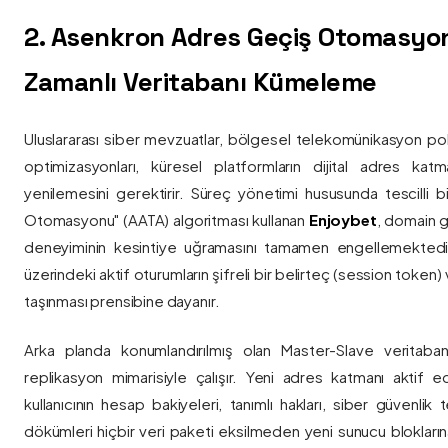
2. Asenkron Adres Geçiş Otomasyo
Zamanlı Veritabanı Kümeleme
Uluslararası siber mevzuatlar, bölgesel telekomünikasyon poli
optimizasyonları, küresel platformların dijital adres katmanl
yenilemesini gerektirir. Süreç yönetimi hususunda tescilli
Otomasyonu" (AATA) algoritması kullanan
Enjoybet
, domain g
deneyiminin kesintiye uğramasını tamamen engellemekted
üzerindeki aktif oturumların şifreli bir belirteç (session token)
taşınması prensibine dayanır.
Arka planda konumlandırılmış olan Master-Slave veritaban
replikasyon mimarisiyle çalışır. Yeni adres katmanı aktif edi
kullanıcının hesap bakiyeleri, tanımlı hakları, siber güvenlik
dökümleri hiçbir veri paketi eksilmeden yeni sunucu blokların