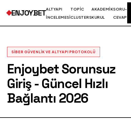
ALTYAPI
TOPIC
AKADEMIK
SORU-
ENJOYBET
İNCELEMESI
CLUSTERS
KURUL
CEVAP
SIBER GÜVENLIK VE ALTYAPI PROTOKOLÜ
Enjoybet Sorunsuz
Giriş - Güncel Hızlı
Bağlantı 2026