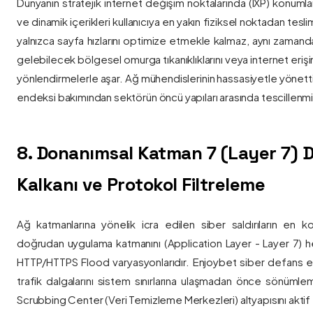
Dünyanın stratejik internet değişim noktalarında (IXP) konumlan
ve dinamik içerikleri kullanıcıya en yakın fiziksel noktadan tesl
yalnızca sayfa hızlarını optimize etmekle kalmaz, aynı zama
gelebilecek bölgesel omurga tıkanıklıklarını veya internet eriş
yönlendirmelerle aşar. Ağ mühendislerinin hassasiyetle yönettiği
endeksi bakımından sektörün öncü yapıları arasında tescillenmiş
8. Donanımsal Katman 7 (Layer 7)
Kalkanı ve Protokol Filtreleme
Ağ katmanlarına yönelik icra edilen siber saldırıların en ko
doğrudan uygulama katmanını (Application Layer - Layer 7) h
HTTP/HTTPS Flood varyasyonlarıdır. Enjoybet siber defans ekip
trafik dalgalarını sistem sınırlarına ulaşmadan önce sönüml
Scrubbing Center (Veri Temizleme Merkezleri) altyapısını aktif