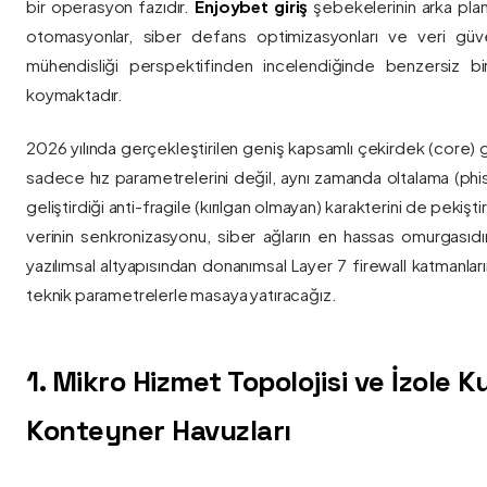
bir operasyon fazıdır.
Enjoybet giriş
şebekelerinin arka pla
otomasyonlar, siber defans optimizasyonları ve veri güvenl
mühendisliği perspektifinden incelendiğinde benzersiz bi
koymaktadır.
2026 yılında gerçekleştirilen geniş kapsamlı çekirdek (core) 
sadece hız parametrelerini değil, aynı zamanda oltalama (phis
geliştirdiği anti-fragile (kırılgan olmayan) karakterini de pekişti
verinin senkronizasyonu, siber ağların en hassas omurgasıdı
yazılımsal altyapısından donanımsal Layer 7 firewall katmanla
teknik parametrelerle masaya yatıracağız.
1. Mikro Hizmet Topolojisi ve İzole 
Konteyner Havuzları