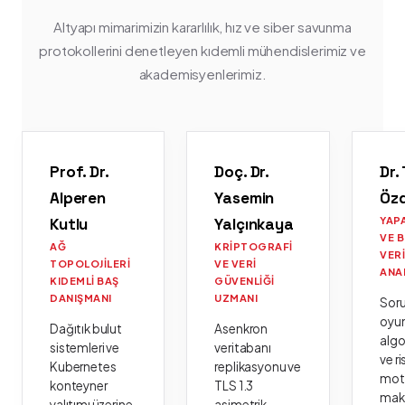
Altyapı mimarimizin kararlılık, hız ve siber savunma
protokollerini denetleyen kıdemli mühendislerimiz ve
akademisyenlerimiz.
Prof. Dr.
Doç. Dr.
Dr.
Alperen
Yasemin
Öz
Kutlu
Yalçınkaya
YAP
VE 
AĞ
KRIPTOGRAFI
VER
TOPOLOJILERI
VE VERI
ANA
KIDEMLI BAŞ
GÜVENLIĞI
DANIŞMANI
UZMANI
Sor
oyu
Dağıtık bulut
Asenkron
algo
sistemleri ve
veritabanı
ve ri
Kubernetes
replikasyonu ve
moto
konteyner
TLS 1.3
mak
yalıtımı üzerine
asimetrik