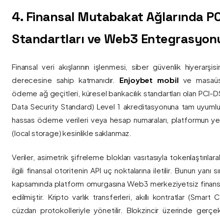
4. Finansal Mutabakat Ağlarında P
Standartları ve Web3 Entegrasyon
Finansal veri akışlarının işlenmesi, siber güvenlik hiyerarşi
derecesine sahip katmanıdır.
Enjoybet mobil
ve masaüstü
ödeme ağ geçitleri, küresel bankacılık standartları olan PCI-
Data Security Standard) Level 1 akreditasyonuna tam uyumlulukla
hassas ödeme verileri veya hesap numaraları, platformun ye
(local storage) kesinlikle saklanmaz.
Veriler, asimetrik şifreleme blokları vasıtasıyla tokenlaştırıl
ilgili finansal otoritenin API uç noktalarına iletilir. Bunun yanı
kapsamında platform omurgasına Web3 merkeziyetsiz finans
edilmiştir. Kripto varlık transferleri, akıllı kontratlar (Smar
cüzdan protokolleriyle yönetilir. Blokzincir üzerinde gerçe