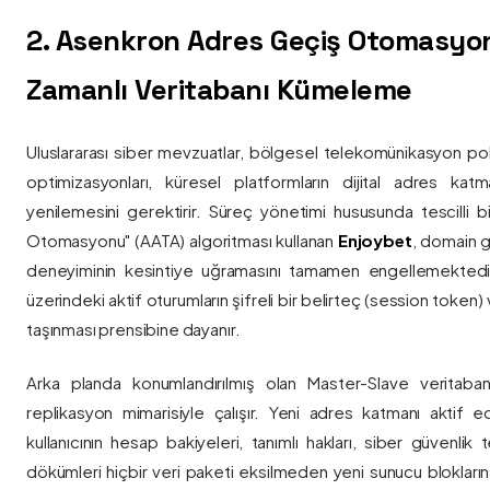
2. Asenkron Adres Geçiş Otomasyo
Zamanlı Veritabanı Kümeleme
Uluslararası siber mevzuatlar, bölgesel telekomünikasyon poli
optimizasyonları, küresel platformların dijital adres katmanl
yenilemesini gerektirir. Süreç yönetimi hususunda tescilli
Otomasyonu" (AATA) algoritması kullanan
Enjoybet
, domain g
deneyiminin kesintiye uğramasını tamamen engellemekted
üzerindeki aktif oturumların şifreli bir belirteç (session token)
taşınması prensibine dayanır.
Arka planda konumlandırılmış olan Master-Slave veritaban
replikasyon mimarisiyle çalışır. Yeni adres katmanı aktif edi
kullanıcının hesap bakiyeleri, tanımlı hakları, siber güvenlik
dökümleri hiçbir veri paketi eksilmeden yeni sunucu blokların