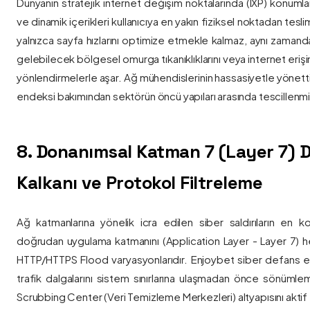
Dünyanın stratejik internet değişim noktalarında (IXP) konumlan
ve dinamik içerikleri kullanıcıya en yakın fiziksel noktadan tesl
yalnızca sayfa hızlarını optimize etmekle kalmaz, aynı zama
gelebilecek bölgesel omurga tıkanıklıklarını veya internet eriş
yönlendirmelerle aşar. Ağ mühendislerinin hassasiyetle yönettiği
endeksi bakımından sektörün öncü yapıları arasında tescillenmiş
8. Donanımsal Katman 7 (Layer 7)
Kalkanı ve Protokol Filtreleme
Ağ katmanlarına yönelik icra edilen siber saldırıların en ko
doğrudan uygulama katmanını (Application Layer - Layer 7) h
HTTP/HTTPS Flood varyasyonlarıdır. Enjoybet siber defans ekip
trafik dalgalarını sistem sınırlarına ulaşmadan önce sönüml
Scrubbing Center (Veri Temizleme Merkezleri) altyapısını aktif