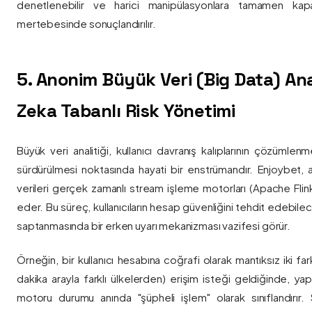
denetlenebilir ve harici manipülasyonlara tamamen kapa
mertebesinde sonuçlandırılır.
5. Anonim Büyük Veri (Big Data) Ana
Zeka Tabanlı Risk Yönetimi
Büyük veri analitiği, kullanıcı davranış kalıplarının çözümlenm
sürdürülmesi noktasında hayati bir enstrümandır. Enjoybet,
verileri gerçek zamanlı stream işleme motorları (Apache Flink /
eder. Bu süreç, kullanıcıların hesap güvenliğini tehdit edebile
saptanmasında bir erken uyarı mekanizması vazifesi görür.
Örneğin, bir kullanıcı hesabına coğrafi olarak mantıksız iki fa
dakika arayla farklı ülkelerden) erişim isteği geldiğinde, yap
motoru durumu anında "şüpheli işlem" olarak sınıflandırır. Si