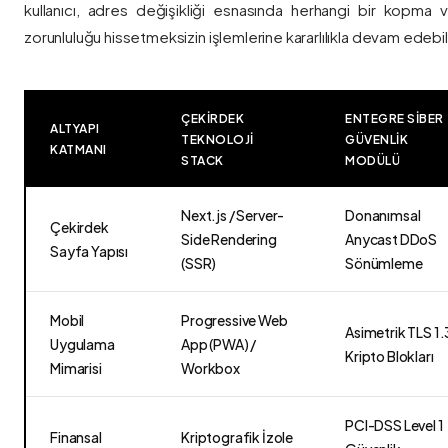
kullanıcı, adres değişikliği esnasında herhangi bir kopma
zorunluluğu hissetmeksizin işlemlerine kararlılıkla devam edebili
ÇEKIRDEK
ENTEGRE SIBER
ALTYAPI
TEKNOLOJI
GÜVENLIK
KATMANI
STACK
MODÜLÜ
Next.js / Server-
Donanımsal
Çekirdek
Side Rendering
Anycast DDoS
Sayfa Yapısı
(SSR)
Sönümleme
Mobil
Progressive Web
Asimetrik TLS 1.
Uygulama
App (PWA) /
Kripto Blokları
Mimarisi
Workbox
PCI-DSS Level 1
Finansal
Kriptografik İzole