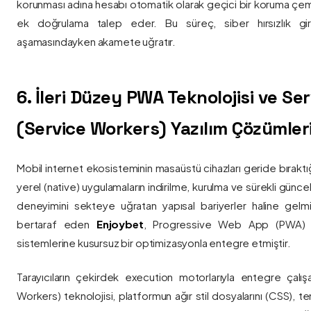
korunması adına hesabı otomatik olarak geçici bir koruma çemb
ek doğrulama talep eder. Bu süreç, siber hırsızlık gir
aşamasındayken akamete uğratır.
6. İleri Düzey PWA Teknolojisi ve Serv
(Service Workers) Yazılım Çözümler
Mobil internet ekosisteminin masaüstü cihazları geride bırak
yerel (native) uygulamaların indirilme, kurulma ve sürekli günce
deneyimini sekteye uğratan yapısal bariyerler haline gelm
bertaraf eden
Enjoybet
, Progressive Web App (PWA) mim
sistemlerine kusursuz bir optimizasyonla entegre etmiştir.
Tarayıcıların çekirdek execution motorlarıyla entegre çalışa
Workers) teknolojisi, platformun ağır stil dosyalarını (CSS), t