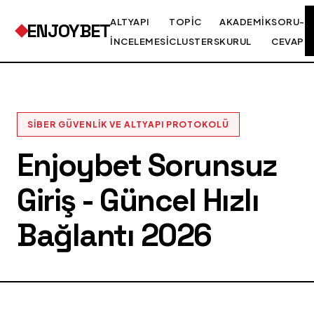
ALTYAPI
TOPIC
AKADEMIK
SORU-
ENJOYBET
İNCELEMESI
CLUSTERS
KURUL
CEVAP
SIBER GÜVENLIK VE ALTYAPI PROTOKOLÜ
Enjoybet Sorunsuz
Giriş - Güncel Hızlı
Bağlantı 2026