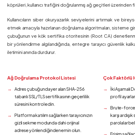
köprüleri, kullanıcı trafiğini doğrulanmış ağ geçitleri üzerinden fi
Kullanıcıların siber okuryazarlık seviyelerini artırmak ve bireys
etmek amacıyla hazırlanan doğrulama algoritmaları, sisteme gir
çubuğunun ve kök sertifika otoritesinin (Root CA) denetlenmes
bir yönlendirme algılandığında, entegre tarayıcı güvenlik kalk
iletimini anında durdurur.
Ağ Doğrulama Protokol Listesi
Çok Faktörlü 
Adres çubuğunda yer alan SHA-256
İki Aşamalı 
tabanlı SSL/TLS sertifikasının geçerlilik
profil ayarla
süresini kontrol edin.
Brute-force 
Platforma katılım sağlarken tarayıcınızın
karşı ardışı
gizli sekme modunda dahi orijinal
parolalar bel
adrese yönlendiğinden emin olun.
Erişim sağlad