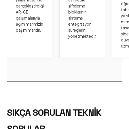
öğr
gerçekleştirdiği
şifreleme
taba
AR-GE
bloklarının
yazı
çalışmalarıyla
sisteme
mima
ağ mimarimizin
entegrasyon
tasa
baş mimarıdır.
süreçlerini
sibe
yönetmektedir.
güve
uzm
SIKÇA SORULAN TEKNIK
SORULAR