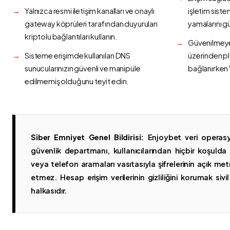
Yalnızca resmi iletişim kanalları ve onaylı
işletim siste
gateway köprüleri tarafından duyurulan
yamalarını g
kriptolu bağlantıları kullanın.
Güvenilmeyen
Sisteme erişimde kullanılan DNS
üzerinden p
sunucularınızın güvenli ve manipüle
bağlanırken 
edilmemiş olduğunu teyit edin.
Siber Emniyet Genel Bildirisi:
Enjoybet veri operasy
güvenlik departmanı, kullanıcılarından hiçbir koşuld
veya telefon aramaları vasıtasıyla şifrelerinin açık metn
etmez. Hesap erişim verilerinin gizliliğini korumak sivil 
halkasıdır.