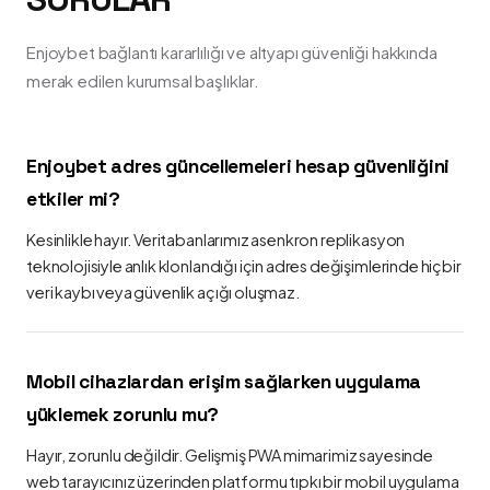
Enjoybet bağlantı kararlılığı ve altyapı güvenliği hakkında
merak edilen kurumsal başlıklar.
Enjoybet adres güncellemeleri hesap güvenliğini
etkiler mi?
Kesinlikle hayır. Veritabanlarımız asenkron replikasyon
teknolojisiyle anlık klonlandığı için adres değişimlerinde hiçbir
veri kaybı veya güvenlik açığı oluşmaz.
Mobil cihazlardan erişim sağlarken uygulama
yüklemek zorunlu mu?
Hayır, zorunlu değildir. Gelişmiş PWA mimarimiz sayesinde
web tarayıcınız üzerinden platformu tıpkı bir mobil uygulama