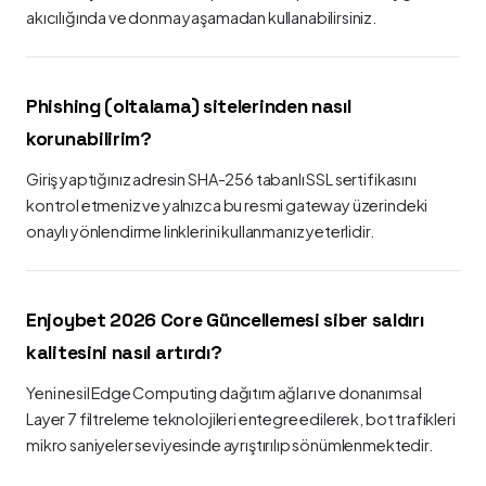
akıcılığında ve donma yaşamadan kullanabilirsiniz.
Phishing (oltalama) sitelerinden nasıl
korunabilirim?
Giriş yaptığınız adresin SHA-256 tabanlı SSL sertifikasını
kontrol etmeniz ve yalnızca bu resmi gateway üzerindeki
onaylı yönlendirme linklerini kullanmanız yeterlidir.
Enjoybet 2026 Core Güncellemesi siber saldırı
kalitesini nasıl artırdı?
Yeni nesil Edge Computing dağıtım ağları ve donanımsal
Layer 7 filtreleme teknolojileri entegre edilerek, bot trafikleri
mikro saniyeler seviyesinde ayrıştırılıp sönümlenmektedir.