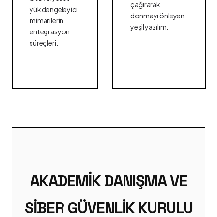
çağırarak
yük dengeleyici
donmayı önleyen
mimarilerin
yeşil yazılım.
entegrasyon
süreçleri.
AKADEMIK DANIŞMA VE
SIBER GÜVENLIK KURULU