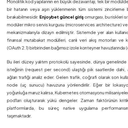
Monolitik kod yapılarının en büyük dezavantajı, tek bir modül
bir hatanın veya aşırı yüklenmenin tüm sistemi zincirleme 
bırakabilmesidir.
Enjoybet güncel giriş
omurgası, bu riskleri 
modüler mikro servis kurgusu (microservices architecture) 
mekanizmalarıyla dizayn edilmiştir. Sistemde yer alan kullanıcı
finansal mutabakat modülleri, canlı veri akış motorları ve k
(OAuth 2.1) birbirinden bağımsız izole konteyner havuzlarında (co
Bu ileri düzey yalıtım protokolü sayesinde, dünya genelinde a
isteğinin (request per second) ulaştığı pik saatlerde dahi, 
ağları trafiği analiz eder. Gelen trafik, coğrafi olarak son ku
node (uç sunucu) havuzuna yönlendirilir. Eğer bir lokasy
yoğunluğa maruz kalırsa, Kubernetes otomasyonu milisaniyeler
pod'ları oluşturarak yükü dengeler. Zaman faktörünün kriti
platformlarda, bu süreç native uygulama performansını
taşımaktadır.