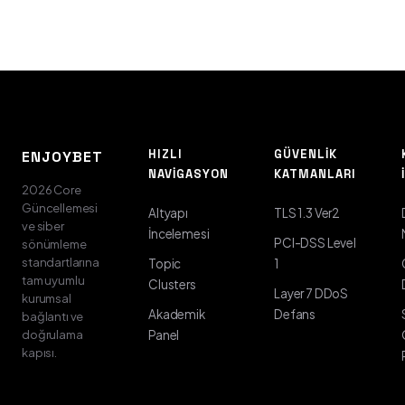
HIZLI
GÜVENLIK
ENJOYBET
NAVIGASYON
KATMANLARI
2026 Core
Güncellemesi
Altyapı
TLS 1.3 Ver2
ve siber
İncelemesi
PCI-DSS Level
sönümleme
standartlarına
Topic
1
tam uyumlu
Clusters
Layer 7 DDoS
kurumsal
Akademik
Defans
bağlantı ve
doğrulama
Panel
kapısı.