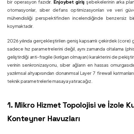
bir operasyon fazıdır.
Enjoybet giriş
şebekelerinin arka pla
otomasyonlar, siber defans optimizasyonları ve veri güvenl
mühendisliği perspektifinden incelendiğinde benzersiz bi
koymaktadır.
2026 yılında gerçekleştirilen geniş kapsamlı çekirdek (core) 
sadece hız parametrelerini değil, aynı zamanda oltalama (phis
geliştirdiği anti-fragile (kırılgan olmayan) karakterini de pekişti
verinin senkronizasyonu, siber ağların en hassas omurgasıdı
yazılımsal altyapısından donanımsal Layer 7 firewall katmanla
teknik parametrelerle masaya yatıracağız.
1. Mikro Hizmet Topolojisi ve İzole 
Konteyner Havuzları