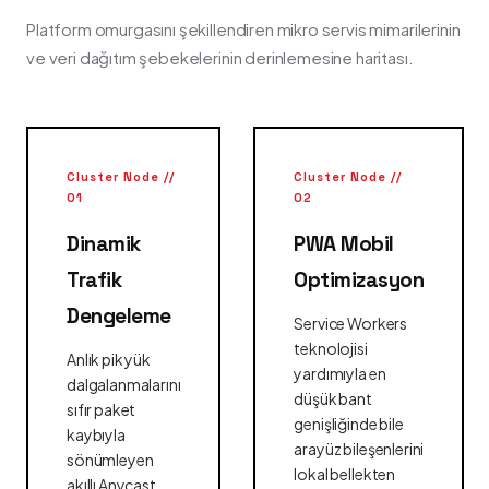
Platform omurgasını şekillendiren mikro servis mimarilerinin
ve veri dağıtım şebekelerinin derinlemesine haritası.
Cluster Node //
Cluster Node //
01
02
Dinamik
PWA Mobil
Trafik
Optimizasyon
Dengeleme
Service Workers
teknolojisi
Anlık pik yük
yardımıyla en
dalgalanmalarını
düşük bant
sıfır paket
genişliğinde bile
kaybıyla
arayüz bileşenlerini
sönümleyen
lokal bellekten
akıllı Anycast