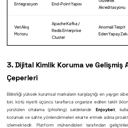
Güvenlik
Entegrasyon
End-Point Yapısı
Akreditasyonu
Apache Kafka /
Veri Akış
Anomali Tespit
Redis Enterprise
Motoru
Eden Yapay Zek
Cluster
3. Dijital Kimlik Koruma ve Gelişmiş
Çeperleri
Bilinirliği yüksek kurumsal markaların karşılaştığı en yaygın si
biri, kötü niyetli üçüncü taraflarca organize edilen taklit (kl
yürütülen oltalama (phishing) saldırılarıdır.
Enjoybet
, kulla
korumak ve sahte yönlendirmeleri ekarte etmek adına proaktif 
izlemektedir. Platform mühendisleri tarafından geliştiri