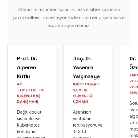
Altyapı mimarimizin kararlılık, hız ve siber savunma
protokollerini denetleyen kıdemli mühendislerimiz ve
akademisyenlerimiz.
Prof. Dr.
Doç. Dr.
Dr.
Alperen
Yasemin
Öz
Kutlu
Yalçınkaya
YAP
VE 
AĞ
KRIPTOGRAFI
VER
TOPOLOJILERI
VE VERI
ANA
KIDEMLI BAŞ
GÜVENLIĞI
DANIŞMANI
UZMANI
Sor
oyu
Dağıtık bulut
Asenkron
algo
sistemleri ve
veritabanı
ve ri
Kubernetes
replikasyonu ve
moto
konteyner
TLS 1.3
mak
yalıtımı üzerine
asimetrik