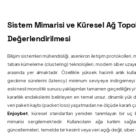
Sistem Mimarisi ve Küresel Ağ Topolo
Değerlendirilmesi
Bilişim sistemleri mühendisliği, asenkron iletişim protokolleri, 
tabanı kümeleme (clustering) teknolojileri, modern siber uzay
arasında yer almaktadır. Özellikle yüksek hacimli anlık kulla
gecikme sürelerini (latency) minimum seviyeye indirgemey
eski nesil monolitik sunucu yaklaşımları tamamen geçerliliğini yitir
kararlılık endekslerini belirleyen en temel unsur, dinamik yük
veri paketi kaybı (packet loss) yaşatmadan ne ölçüde kararlı ça
Enjoybet
, küresel standartları yeniden tanımlayan bir uç
mimarisi sergilemektedir. Kullanıcıların ağa katılım sağla
güncellemeleri, temelde bir kesinti veya veri açığı değil, siber 