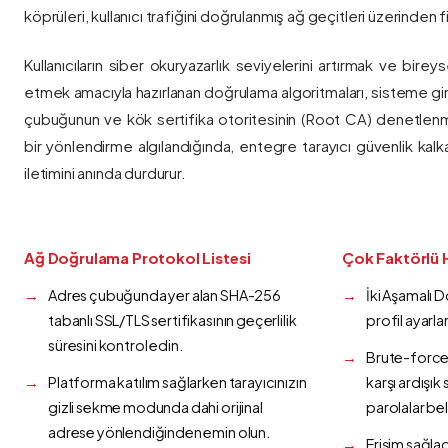
köprüleri, kullanıcı trafiğini doğrulanmış ağ geçitleri üzerinden fi
Kullanıcıların siber okuryazarlık seviyelerini artırmak ve bireys
etmek amacıyla hazırlanan doğrulama algoritmaları, sisteme gir
çubuğunun ve kök sertifika otoritesinin (Root CA) denetlenmes
bir yönlendirme algılandığında, entegre tarayıcı güvenlik kalk
iletimini anında durdurur.
Ağ Doğrulama Protokol Listesi
Çok Faktörlü 
Adres çubuğunda yer alan SHA-256
İki Aşamalı 
tabanlı SSL/TLS sertifikasının geçerlilik
profil ayarla
süresini kontrol edin.
Brute-force 
Platforma katılım sağlarken tarayıcınızın
karşı ardışı
gizli sekme modunda dahi orijinal
parolalar bel
adrese yönlendiğinden emin olun.
Erişim sağlad