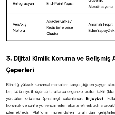
Güvenlik
Entegrasyon
End-Point Yapısı
Akreditasyonu
Apache Kafka /
Veri Akış
Anomali Tespit
Redis Enterprise
Motoru
Eden Yapay Zek
Cluster
3. Dijital Kimlik Koruma ve Gelişmiş
Çeperleri
Bilinirliği yüksek kurumsal markaların karşılaştığı en yaygın si
biri, kötü niyetli üçüncü taraflarca organize edilen taklit (kl
yürütülen oltalama (phishing) saldırılarıdır.
Enjoybet
, kulla
korumak ve sahte yönlendirmeleri ekarte etmek adına proaktif 
izlemektedir. Platform mühendisleri tarafından geliştiri