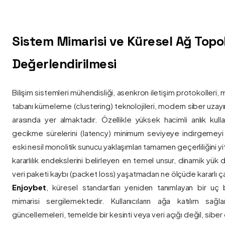
Sistem Mimarisi ve Küresel Ağ Topolo
Değerlendirilmesi
Bilişim sistemleri mühendisliği, asenkron iletişim protokolleri, 
tabanı kümeleme (clustering) teknolojileri, modern siber uzay
arasında yer almaktadır. Özellikle yüksek hacimli anlık kulla
gecikme sürelerini (latency) minimum seviyeye indirgemey
eski nesil monolitik sunucu yaklaşımları tamamen geçerliliğini yitir
kararlılık endekslerini belirleyen en temel unsur, dinamik yük
veri paketi kaybı (packet loss) yaşatmadan ne ölçüde kararlı ça
Enjoybet
, küresel standartları yeniden tanımlayan bir uç
mimarisi sergilemektedir. Kullanıcıların ağa katılım sağla
güncellemeleri, temelde bir kesinti veya veri açığı değil, siber 