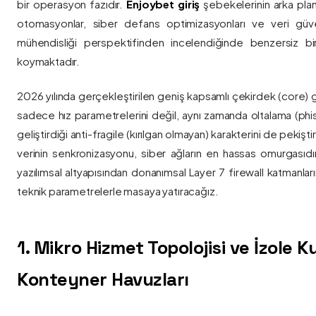
bir operasyon fazıdır.
Enjoybet giriş
şebekelerinin arka pla
otomasyonlar, siber defans optimizasyonları ve veri güvenl
mühendisliği perspektifinden incelendiğinde benzersiz bi
koymaktadır.
2026 yılında gerçekleştirilen geniş kapsamlı çekirdek (core) 
sadece hız parametrelerini değil, aynı zamanda oltalama (phis
geliştirdiği anti-fragile (kırılgan olmayan) karakterini de pekişti
verinin senkronizasyonu, siber ağların en hassas omurgasıdı
yazılımsal altyapısından donanımsal Layer 7 firewall katmanla
teknik parametrelerle masaya yatıracağız.
1. Mikro Hizmet Topolojisi ve İzole 
Konteyner Havuzları