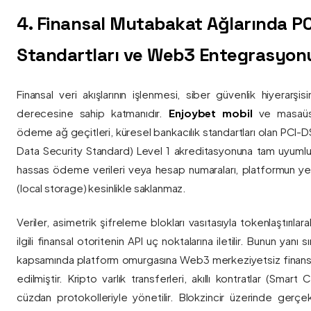
4. Finansal Mutabakat Ağlarında P
Standartları ve Web3 Entegrasyon
Finansal veri akışlarının işlenmesi, siber güvenlik hiyerarşi
derecesine sahip katmanıdır.
Enjoybet mobil
ve masaüstü
ödeme ağ geçitleri, küresel bankacılık standartları olan PCI-
Data Security Standard) Level 1 akreditasyonuna tam uyumlulukla
hassas ödeme verileri veya hesap numaraları, platformun ye
(local storage) kesinlikle saklanmaz.
Veriler, asimetrik şifreleme blokları vasıtasıyla tokenlaştırıl
ilgili finansal otoritenin API uç noktalarına iletilir. Bunun yanı
kapsamında platform omurgasına Web3 merkeziyetsiz finans
edilmiştir. Kripto varlık transferleri, akıllı kontratlar (Smar
cüzdan protokolleriyle yönetilir. Blokzincir üzerinde gerçe