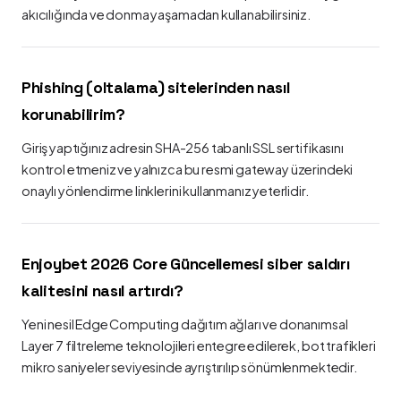
akıcılığında ve donma yaşamadan kullanabilirsiniz.
Phishing (oltalama) sitelerinden nasıl
korunabilirim?
Giriş yaptığınız adresin SHA-256 tabanlı SSL sertifikasını
kontrol etmeniz ve yalnızca bu resmi gateway üzerindeki
onaylı yönlendirme linklerini kullanmanız yeterlidir.
Enjoybet 2026 Core Güncellemesi siber saldırı
kalitesini nasıl artırdı?
Yeni nesil Edge Computing dağıtım ağları ve donanımsal
Layer 7 filtreleme teknolojileri entegre edilerek, bot trafikleri
mikro saniyeler seviyesinde ayrıştırılıp sönümlenmektedir.