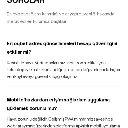
Enjoybet bağlantı kararlılığı ve altyapı güvenliği hakkında
merak edilen kurumsal başlıklar.
Enjoybet adres güncellemeleri hesap güvenliğini
etkiler mi?
Kesinlikle hayır. Veritabanlarımız asenkron replikasyon
teknolojisiyle anlık klonlandığı için adres değişimlerinde hiçbir
veri kaybı veya güvenlik açığı oluşmaz.
Mobil cihazlardan erişim sağlarken uygulama
yüklemek zorunlu mu?
Hayır, zorunlu değildir. Gelişmiş PWA mimarimiz sayesinde
web tarayıcınız üzerinden platformu tıpkı bir mobil uygulama