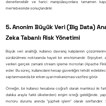
denetlenebilir ve harici manipülasyonlara tamamen kapa
mertebesinde sonuçlandırılır.
5. Anonim Büyük Veri (Big Data) Ana
Zeka Tabanlı Risk Yönetimi
Büyük veri analitiği, kullanıcı davranış kalıplarının çözümlenm
sürdürülmesi noktasında hayati bir enstrümandır. Enjoybet,
verileri gerçek zamanlı stream işleme motorları (Apache Flink /
eder. Bu süreç, kullanıcıların hesap güvenliğini tehdit edebile
saptanmasında bir erken uyarı mekanizması vazifesi görür.
Örneğin, bir kullanıcı hesabına coğrafi olarak mantıksız iki fa
dakika arayla farklı ülkelerden) erişim isteği geldiğinde, yap
motoru durumu anında "şüpheli işlem" olarak sınıflandırır. Si