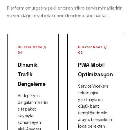
Platform omurgasını şekillendiren mikro servis mimarilerinin
ve veri dağıtım şebekelerinin derinlemesine haritası.
Cluster Node //
Cluster Node //
01
02
Dinamik
PWA Mobil
Trafik
Optimizasyon
Dengeleme
Service Workers
teknolojisi
Anlık pik yük
yardımıyla en
dalgalanmalarını
düşük bant
sıfır paket
genişliğinde bile
kaybıyla
arayüz bileşenlerini
sönümleyen
lokal bellekten
akıllı Anycast