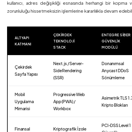
kullanıcı, adres değişikliği esnasında herhangi bir kopma
zorunluluğu hissetmeksizin işlemlerine kararlılıkla devam edebili
ÇEKIRDEK
ENTEGRE SIBER
ALTYAPI
TEKNOLOJI
GÜVENLIK
KATMANI
STACK
MODÜLÜ
Next.js / Server-
Donanımsal
Çekirdek
Side Rendering
Anycast DDoS
Sayfa Yapısı
(SSR)
Sönümleme
Mobil
Progressive Web
Asimetrik TLS 1.
Uygulama
App (PWA) /
Kripto Blokları
Mimarisi
Workbox
PCI-DSS Level 1
Finansal
Kriptografik İzole