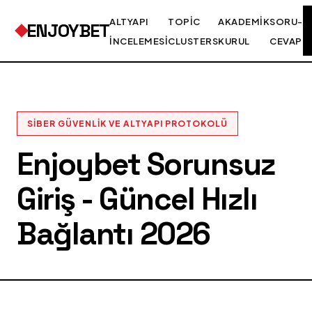
ALTYAPI
TOPIC
AKADEMIK
SORU-
ENJOYBET
İNCELEMESI
CLUSTERS
KURUL
CEVAP
SIBER GÜVENLIK VE ALTYAPI PROTOKOLÜ
Enjoybet Sorunsuz
Giriş - Güncel Hızlı
Bağlantı 2026