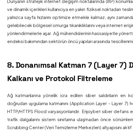
Dünyanın stratejik internet değişim noktalarında (IXP) konumlan
ve dinamik içerikleri kullanıcıya en yakın fiziksel noktadan tesl
yalnızca sayfa hızlarını optimize etmekle kalmaz, aynı zama
gelebilecek bölgesel omurga tıkanıklıklarını veya internet eriş
yönlendirmelerle aşar. Ağ mühendislerinin hassasiyetle yönettiği
endeksi bakımından sektörün öncü yapıları arasında tescillenmiş
8. Donanımsal Katman 7 (Layer 7)
Kalkanı ve Protokol Filtreleme
Ağ katmanlarına yönelik icra edilen siber saldırıların en ko
doğrudan uygulama katmanını (Application Layer - Layer 7) h
HTTP/HTTPS Flood varyasyonlarıdır. Enjoybet siber defans ekip
trafik dalgalarını sistem sınırlarına ulaşmadan önce sönüml
Scrubbing Center (Veri Temizleme Merkezleri) altyapısını aktif