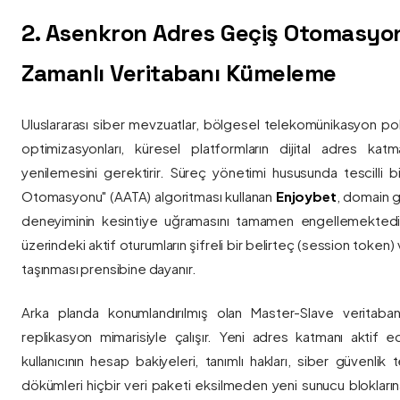
2. Asenkron Adres Geçiş Otomasyo
Zamanlı Veritabanı Kümeleme
Uluslararası siber mevzuatlar, bölgesel telekomünikasyon poli
optimizasyonları, küresel platformların dijital adres katmanl
yenilemesini gerektirir. Süreç yönetimi hususunda tescilli
Otomasyonu" (AATA) algoritması kullanan
Enjoybet
, domain g
deneyiminin kesintiye uğramasını tamamen engellemekted
üzerindeki aktif oturumların şifreli bir belirteç (session token)
taşınması prensibine dayanır.
Arka planda konumlandırılmış olan Master-Slave veritaban
replikasyon mimarisiyle çalışır. Yeni adres katmanı aktif edi
kullanıcının hesap bakiyeleri, tanımlı hakları, siber güvenlik
dökümleri hiçbir veri paketi eksilmeden yeni sunucu blokların