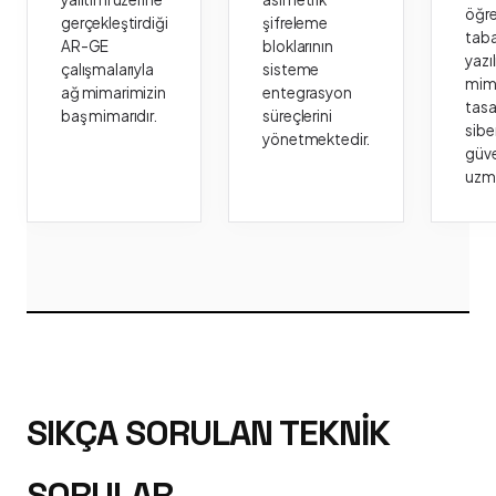
öğr
gerçekleştirdiği
şifreleme
taba
AR-GE
bloklarının
yazı
çalışmalarıyla
sisteme
mima
ağ mimarimizin
entegrasyon
tasa
baş mimarıdır.
süreçlerini
sibe
yönetmektedir.
güve
uzm
SIKÇA SORULAN TEKNIK
SORULAR