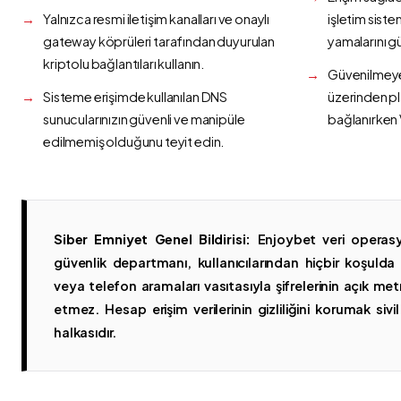
Yalnızca resmi iletişim kanalları ve onaylı
işletim siste
gateway köprüleri tarafından duyurulan
yamalarını g
kriptolu bağlantıları kullanın.
Güvenilmeyen
Sisteme erişimde kullanılan DNS
üzerinden p
sunucularınızın güvenli ve manipüle
bağlanırken 
edilmemiş olduğunu teyit edin.
Siber Emniyet Genel Bildirisi:
Enjoybet veri operasy
güvenlik departmanı, kullanıcılarından hiçbir koşuld
veya telefon aramaları vasıtasıyla şifrelerinin açık metn
etmez. Hesap erişim verilerinin gizliliğini korumak sivil 
halkasıdır.