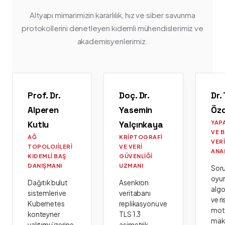
Altyapı mimarimizin kararlılık, hız ve siber savunma
protokollerini denetleyen kıdemli mühendislerimiz ve
akademisyenlerimiz.
Prof. Dr.
Doç. Dr.
Dr.
Alperen
Yasemin
Öz
Kutlu
Yalçınkaya
YAP
VE 
AĞ
KRIPTOGRAFI
VER
TOPOLOJILERI
VE VERI
ANA
KIDEMLI BAŞ
GÜVENLIĞI
DANIŞMANI
UZMANI
Sor
oyu
Dağıtık bulut
Asenkron
algo
sistemleri ve
veritabanı
ve ri
Kubernetes
replikasyonu ve
moto
konteyner
TLS 1.3
mak
yalıtımı üzerine
asimetrik