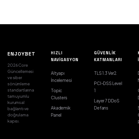
HIZLI
GÜVENLIK
ENJOYBET
NAVIGASYON
KATMANLARI
2026 Core
Güncellemesi
Altyapı
TLS 1.3 Ver2
ve siber
İncelemesi
PCI-DSS Level
sönümleme
standartlarına
Topic
1
tam uyumlu
Clusters
Layer 7 DDoS
kurumsal
Akademik
Defans
bağlantı ve
doğrulama
Panel
kapısı.