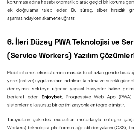
korunması adına hesabı otomatik olarak geçici bir koruma çemb
ek doğrulama talep eder. Bu süreç, siber hırsızlık gir
aşamasındayken akamete uğratır.
6. İleri Düzey PWA Teknolojisi ve Serv
(Service Workers) Yazılım Çözümler
Mobil internet ekosisteminin masaüstü cihazları geride bırak
yerel (native) uygulamaların indirilme, kurulma ve sürekli günce
deneyimini sekteye uğratan yapısal bariyerler haline gelm
bertaraf eden
Enjoybet
, Progressive Web App (PWA) mim
sistemlerine kusursuz bir optimizasyonla entegre etmiştir.
Tarayıcıların çekirdek execution motorlarıyla entegre çalışa
Workers) teknolojisi, platformun ağır stil dosyalarını (CSS), t