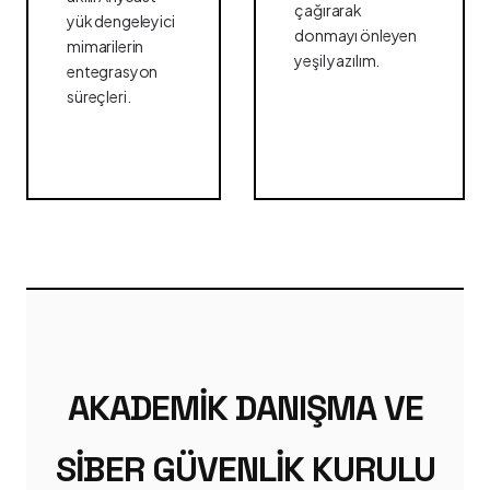
çağırarak
yük dengeleyici
donmayı önleyen
mimarilerin
yeşil yazılım.
entegrasyon
süreçleri.
AKADEMIK DANIŞMA VE
SIBER GÜVENLIK KURULU