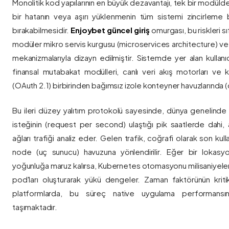
Monolitik kod yapılarının en büyük dezavantajı, tek bir modül
bir hatanın veya aşırı yüklenmenin tüm sistemi zincirleme 
bırakabilmesidir.
Enjoybet güncel giriş
omurgası, bu riskleri 
modüler mikro servis kurgusu (microservices architecture) 
mekanizmalarıyla dizayn edilmiştir. Sistemde yer alan kullanıcı
finansal mutabakat modülleri, canlı veri akış motorları ve k
(OAuth 2.1) birbirinden bağımsız izole konteyner havuzlarında (co
Bu ileri düzey yalıtım protokolü sayesinde, dünya genelinde a
isteğinin (request per second) ulaştığı pik saatlerde dahi, 
ağları trafiği analiz eder. Gelen trafik, coğrafi olarak son ku
node (uç sunucu) havuzuna yönlendirilir. Eğer bir lokasy
yoğunluğa maruz kalırsa, Kubernetes otomasyonu milisaniyeler
pod'ları oluşturarak yükü dengeler. Zaman faktörünün kriti
platformlarda, bu süreç native uygulama performansını
taşımaktadır.