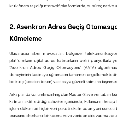
kritik önem taşıdığı interaktif platformlarda, bu süreç nativ
2. Asenkron Adres Geçiş Otomasyo
Kümeleme
Uluslararası siber mevzuatlar, bölgesel telekomünikasyon
platformların dijital adres katmanlarını belirli periyotlarla
"Asenkron Adres Geçiş Otomasyonu" (AATA) algoritmas
deneyiminin kesintiye uğramasını tamamen engellemektedir. S
belirteç (session token) vasıtasıyla güvenli katmana taşınmas
Arka planda konumlandırılmış olan Master-Slave veritabanı küm
katmanı aktif edildiği saliseler içerisinde, kullanıcının hesap
işlem dökümleri hiçbir veri paketi eksilmeden yeni sunucu blo
esnasında herhangi bir kopma veya yeniden giriş yapma zorunlu