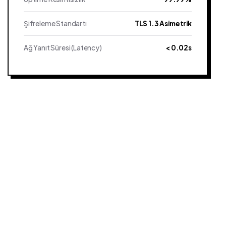
Şifreleme Standartı
TLS 1.3 Asimetrik
Ağ Yanıt Süresi (Latency)
< 0.02s