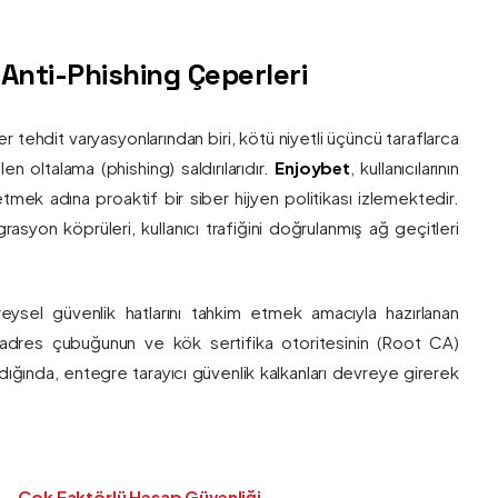
ş Anti-Phishing Çeperleri
ber tehdit varyasyonlarından biri, kötü niyetli üçüncü taraflarca
en oltalama (phishing) saldırılarıdır.
Enjoybet
, kullanıcılarının
etmek adına proaktif bir siber hijyen politikası izlemektedir.
rasyon köprüleri, kullanıcı trafiğini doğrulanmış ağ geçitleri
bireysel güvenlik hatlarını tahkim etmek amacıyla hazırlanan
ı adres çubuğunun ve kök sertifika otoritesinin (Root CA)
ndığında, entegre tarayıcı güvenlik kalkanları devreye girerek
Çok Faktörlü Hesap Güvenliği