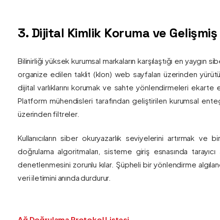
3. Dijital Kimlik Koruma ve Gelişmi
Bilinirliği yüksek kurumsal markaların karşılaştığı en yaygın si
organize edilen taklit (klon) web sayfaları üzerinden yürütül
dijital varlıklarını korumak ve sahte yönlendirmeleri ekarte 
Platform mühendisleri tarafından geliştirilen kurumsal enteg
üzerinden filtreler.
Kullanıcıların siber okuryazarlık seviyelerini artırmak ve 
doğrulama algoritmaları, sisteme giriş esnasında tarayıc
denetlenmesini zorunlu kılar. Şüpheli bir yönlendirme algıla
veri iletimini anında durdurur.
Ağ Doğrulama Protokol Listesi