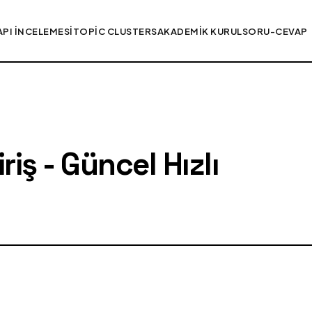
API İNCELEMESI
TOPIC CLUSTERS
AKADEMIK KURUL
SORU-CEVAP
iş - Güncel Hızlı