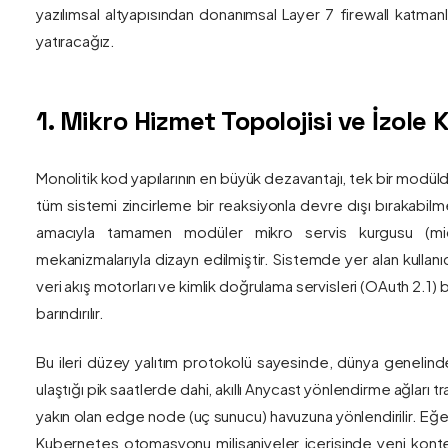
yazılımsal altyapısından donanımsal Layer 7 firewall katma
yatıracağız.
1. Mikro Hizmet Topolojisi ve İzol
Monolitik kod yapılarının en büyük dezavantajı, tek bir modül
tüm sistemi zincirleme bir reaksiyonla devre dışı bırakabilm
amacıyla tamamen modüler mikro servis kurgusu (mic
mekanizmalarıyla dizayn edilmiştir. Sistemde yer alan kullanıc
veri akış motorları ve kimlik doğrulama servisleri (OAuth 2.1)
barındırılır.
Bu ileri düzey yalıtım protokolü sayesinde, dünya genelind
ulaştığı pik saatlerde dahi, akıllı Anycast yönlendirme ağları tr
yakın olan edge node (uç sunucu) havuzuna yönlendirilir. Eğe
Kubernetes otomasyonu milisaniyeler içerisinde yeni kont