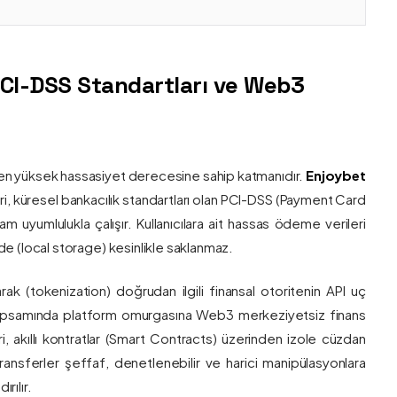
PCI-DSS Standartları ve Web3
nin en yüksek hassasiyet derecesine sahip katmanıdır.
Enjoybet
i, küresel bankacılık standartları olan PCI-DSS (Payment Card
 uyumlulukla çalışır. Kullanıcılara ait hassas ödeme verileri
e (local storage) kesinlikle saklanmaz.
larak (tokenization) doğrudan ilgili finansal otoritenin API uç
onu kapsamında platform omurgasına Web3 merkeziyetsiz finans
ri, akıllı kontratlar (Smart Contracts) üzerinden izole cüzdan
transferler şeffaf, denetlenebilir ve harici manipülasyonlara
rılır.