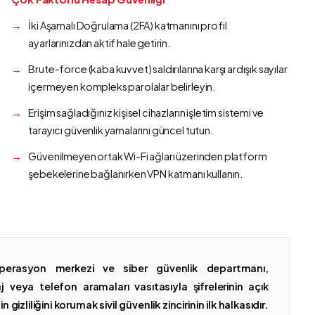
İki Aşamalı Doğrulama (2FA) katmanını profil
ayarlarınızdan aktif hale getirin.
Brute-force (kaba kuvvet) saldırılarına karşı ardışık sayılar
içermeyen kompleks parolalar belirleyin.
Erişim sağladığınız kişisel cihazların işletim sistemi ve
tarayıcı güvenlik yamalarını güncel tutun.
Güvenilmeyen ortak Wi-Fi ağları üzerinden platform
şebekelerine bağlanırken VPN katmanı kullanın.
erasyon merkezi ve siber güvenlik departmanı,
 veya telefon aramaları vasıtasıyla şifrelerinin açık
gizliliğini korumak sivil güvenlik zincirinin ilk halkasıdır.