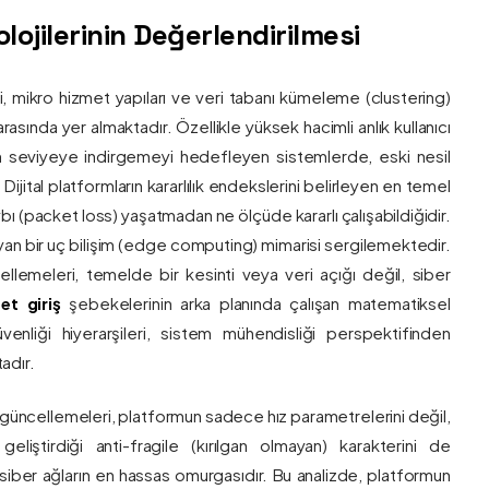
ojilerinin Değerlendirilmesi
ri, mikro hizmet yapıları ve veri tabanı kümeleme (clustering)
asında yer almaktadır. Özellikle yüksek hacimli anlık kullanıcı
um seviyeye indirgemeyi hedefleyen sistemlerde, eski nesil
 Dijital platformların kararlılık endekslerini belirleyen en temel
bı (packet loss) yaşatmadan ne ölçüde kararlı çalışabildiğidir.
ayan bir uç bilişim (edge computing) mimarisi sergilemektedir.
ncellemeleri, temelde bir kesinti veya veri açığı değil, siber
et giriş
şebekelerinin arka planında çalışan matematiksel
enliği hiyerarşileri, sistem mühendisliği perspektifinden
adır.
 güncellemeleri, platformun sadece hız parametrelerini değil,
eliştirdiği anti-fragile (kırılgan olmayan) karakterini de
, siber ağların en hassas omurgasıdır. Bu analizde, platformun