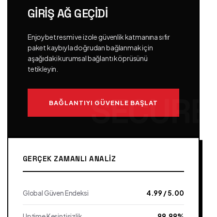
GIRIŞ AĞ GEÇIDI
Enjoybet resmi ve izole güvenlik katmanına sıfır
paket kaybıyla doğrudan bağlanmak için
aşağıdaki kurumsal bağlantı köprüsünü
tetikleyin.
BAĞLANTIYI GÜVENLE BAŞLAT
GERÇEK ZAMANLI ANALIZ
Global Güven Endeksi
4.99 / 5.00
Uptime Kesintisizlik
99.99%