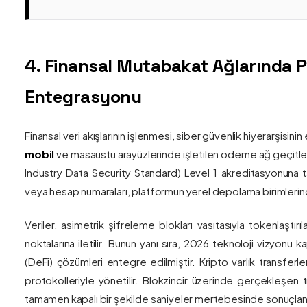
4. Finansal Mutabakat Ağlarında 
Entegrasyonu
Finansal veri akışlarının işlenmesi, siber güvenlik hiyerarşisi
mobil
ve masaüstü arayüzlerinde işletilen ödeme ağ geçitler
Industry Data Security Standard) Level 1 akreditasyonuna tam
veya hesap numaraları, platformun yerel depolama birimlerind
Veriler, asimetrik şifreleme blokları vasıtasıyla tokenlaştırı
noktalarına iletilir. Bunun yanı sıra, 2026 teknoloji vizy
(DeFi) çözümleri entegre edilmiştir. Kripto varlık transferle
protokolleriyle yönetilir. Blokzincir üzerinde gerçekleşen 
tamamen kapalı bir şekilde saniyeler mertebesinde sonuçlandı