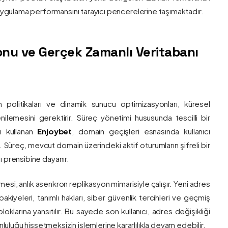
e uygulama performansını tarayıcı pencerelerine taşımaktadır.
nu ve Gerçek Zamanlı Veritabanı
 politikaları ve dinamik sunucu optimizasyonları, küresel
 yenilemesini gerektirir. Süreç yönetimi hususunda tescilli bir
ı kullanan
Enjoybet
, domain geçişleri esnasında kullanıcı
üreç, mevcut domain üzerindeki aktif oturumların şifreli bir
ı prensibine dayanır.
esi, anlık asenkron replikasyon mimarisiyle çalışır. Yeni adres
 bakiyeleri, tanımlı hakları, siber güvenlik tercihleri ve geçmiş
klarına yansıtılır. Bu sayede son kullanıcı, adres değişikliği
luğu hissetmeksizin işlemlerine kararlılıkla devam edebilir.