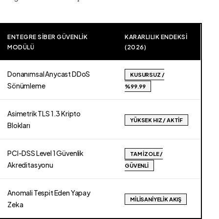
ENTEGRE SIBER GÜVENLIK
KARARLILIK ENDEKSI
MODÜLÜ
(2026)
Donanımsal Anycast DDoS
KUSURSUZ /
Sönümleme
%99.99
Asimetrik TLS 1.3 Kripto
YÜKSEK HIZ / AKTIF
Blokları
PCI-DSS Level 1 Güvenlik
TAM İZOLE /
Akreditasyonu
GÜVENLI
Anomali Tespit Eden Yapay
MILISANIYELIK AKIŞ
Zeka