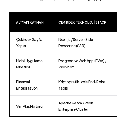
ALTYAPI KATMANI
ÇEKIRDEK TEKNOLOJI STACK
Çekirdek Sayfa
Next.js / Server-Side
Yapısı
Rendering (SSR)
Mobil Uygulama
Progressive Web App (PWA) /
Mimarisi
Workbox
Finansal
Kriptografik İzole End-Point
Entegrasyon
Yapısı
Apache Kafka / Redis
Veri Akış Motoru
Enterprise Cluster