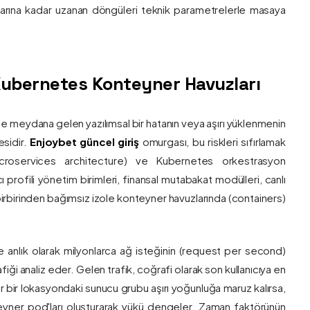
nlarına kadar uzanan döngüleri teknik parametrelerle masaya
e Kubernetes Konteyner Havuzları
de meydana gelen yazılımsal bir hatanın veya aşırı yüklenmenin
esidir.
Enjoybet güncel giriş
omurgası, bu riskleri sıfırlamak
roservices architecture) ve Kubernetes orkestrasyon
ı profili yönetim birimleri, finansal mutabakat modülleri, canlı
 birbirinden bağımsız izole konteyner havuzlarında (containers)
e anlık olarak milyonlarca ağ isteğinin (request per second)
afiği analiz eder. Gelen trafik, coğrafi olarak son kullanıcıya en
r bir lokasyondaki sunucu grubu aşırı yoğunluğa maruz kalırsa,
eyner pod'ları oluşturarak yükü dengeler. Zaman faktörünün