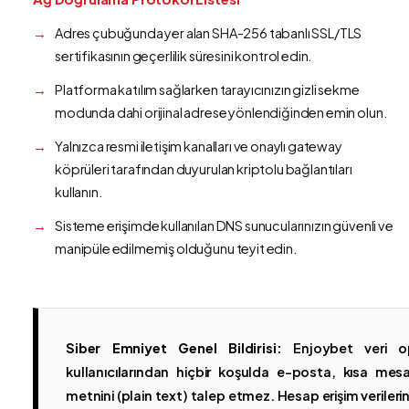
Adres çubuğunda yer alan SHA-256 tabanlı SSL/TLS
sertifikasının geçerlilik süresini kontrol edin.
Platforma katılım sağlarken tarayıcınızın gizli sekme
modunda dahi orijinal adrese yönlendiğinden emin olun.
Yalnızca resmi iletişim kanalları ve onaylı gateway
köprüleri tarafından duyurulan kriptolu bağlantıları
kullanın.
Sisteme erişimde kullanılan DNS sunucularınızın güvenli ve
manipüle edilmemiş olduğunu teyit edin.
Siber Emniyet Genel Bildirisi:
Enjoybet veri op
kullanıcılarından hiçbir koşulda e-posta, kısa mesaj
metnini (plain text) talep etmez. Hesap erişim verilerinin 