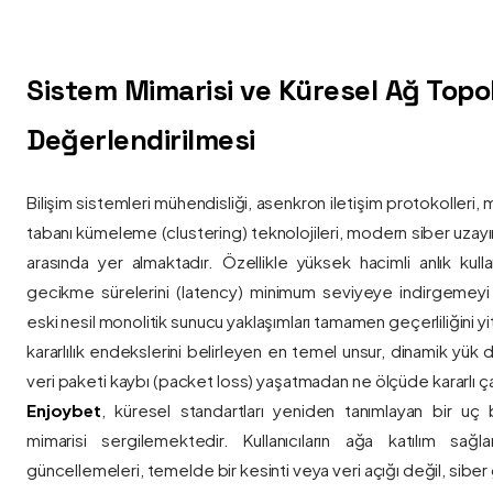
Sistem Mimarisi ve Küresel Ağ Topolo
Değerlendirilmesi
Bilişim sistemleri mühendisliği, asenkron iletişim protokolleri, 
tabanı kümeleme (clustering) teknolojileri, modern siber uzay
arasında yer almaktadır. Özellikle yüksek hacimli anlık kulla
gecikme sürelerini (latency) minimum seviyeye indirgemey
eski nesil monolitik sunucu yaklaşımları tamamen geçerliliğini yitir
kararlılık endekslerini belirleyen en temel unsur, dinamik yük
veri paketi kaybı (packet loss) yaşatmadan ne ölçüde kararlı ça
Enjoybet
, küresel standartları yeniden tanımlayan bir uç
mimarisi sergilemektedir. Kullanıcıların ağa katılım sağla
güncellemeleri, temelde bir kesinti veya veri açığı değil, siber 