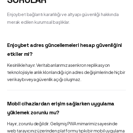
Enjoybet bağlantı kararlılığı ve altyapı güvenliği hakkında
merak edilen kurumsal başlıklar.
Enjoybet adres güncellemeleri hesap güvenliğini
etkiler mi?
Kesinlikle hayır. Veritabanlarımız asenkron replikasyon
teknolojisiyle anlık klonlandığı için adres değişimlerinde hiçbir
veri kaybı veya güvenlik açığı oluşmaz.
Mobil cihazlardan erişim sağlarken uygulama
yüklemek zorunlu mu?
Hayır, zorunlu değildir. Gelişmiş PWA mimarimiz sayesinde
web tarayıcınız üzerinden platformu tıpkı bir mobil uygulama