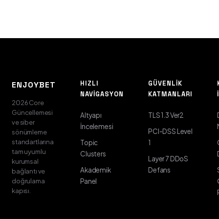
HIZLI
GÜVENLIK
ENJOYBET
NAVIGASYON
KATMANLARI
2026 Core
Güncellemesi
Altyapı
TLS 1.3 Ver2
ve siber
İncelemesi
PCI-DSS Level
sönümleme
standartlarına
Topic
1
tam uyumlu
Clusters
Layer 7 DDoS
kurumsal
Akademik
Defans
bağlantı ve
doğrulama
Panel
kapısı.