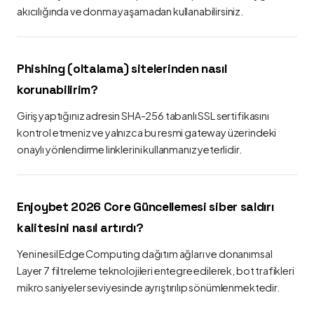
akıcılığında ve donma yaşamadan kullanabilirsiniz.
Phishing (oltalama) sitelerinden nasıl
korunabilirim?
Giriş yaptığınız adresin SHA-256 tabanlı SSL sertifikasını
kontrol etmeniz ve yalnızca bu resmi gateway üzerindeki
onaylı yönlendirme linklerini kullanmanız yeterlidir.
Enjoybet 2026 Core Güncellemesi siber saldırı
kalitesini nasıl artırdı?
Yeni nesil Edge Computing dağıtım ağları ve donanımsal
Layer 7 filtreleme teknolojileri entegre edilerek, bot trafikleri
mikro saniyeler seviyesinde ayrıştırılıp sönümlenmektedir.