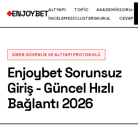
ALTYAPI
TOPIC
AKADEMIK
SORU-
ENJOYBET
İNCELEMESI
CLUSTERS
KURUL
CEVAP
SIBER GÜVENLIK VE ALTYAPI PROTOKOLÜ
Enjoybet Sorunsuz
Giriş - Güncel Hızlı
Bağlantı 2026