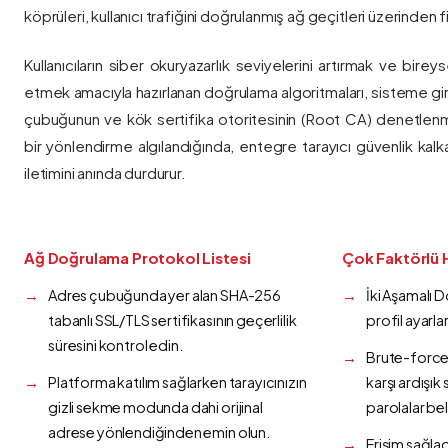
köprüleri, kullanıcı trafiğini doğrulanmış ağ geçitleri üzerinden fi
Kullanıcıların siber okuryazarlık seviyelerini artırmak ve bireys
etmek amacıyla hazırlanan doğrulama algoritmaları, sisteme gir
çubuğunun ve kök sertifika otoritesinin (Root CA) denetlenmes
bir yönlendirme algılandığında, entegre tarayıcı güvenlik kalk
iletimini anında durdurur.
Ağ Doğrulama Protokol Listesi
Çok Faktörlü 
Adres çubuğunda yer alan SHA-256
İki Aşamalı 
tabanlı SSL/TLS sertifikasının geçerlilik
profil ayarla
süresini kontrol edin.
Brute-force 
Platforma katılım sağlarken tarayıcınızın
karşı ardışı
gizli sekme modunda dahi orijinal
parolalar bel
adrese yönlendiğinden emin olun.
Erişim sağlad