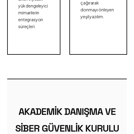
çağırarak
yük dengeleyici
donmayı önleyen
mimarilerin
yeşil yazılım.
entegrasyon
süreçleri.
AKADEMIK DANIŞMA VE
SIBER GÜVENLIK KURULU