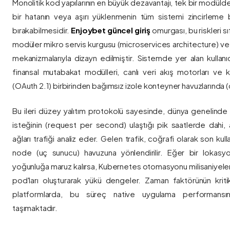
Monolitik kod yapılarının en büyük dezavantajı, tek bir modül
bir hatanın veya aşırı yüklenmenin tüm sistemi zincirleme 
bırakabilmesidir.
Enjoybet güncel giriş
omurgası, bu riskleri 
modüler mikro servis kurgusu (microservices architecture) 
mekanizmalarıyla dizayn edilmiştir. Sistemde yer alan kullanıcı
finansal mutabakat modülleri, canlı veri akış motorları ve k
(OAuth 2.1) birbirinden bağımsız izole konteyner havuzlarında (co
Bu ileri düzey yalıtım protokolü sayesinde, dünya genelinde a
isteğinin (request per second) ulaştığı pik saatlerde dahi, 
ağları trafiği analiz eder. Gelen trafik, coğrafi olarak son ku
node (uç sunucu) havuzuna yönlendirilir. Eğer bir lokasy
yoğunluğa maruz kalırsa, Kubernetes otomasyonu milisaniyeler
pod'ları oluşturarak yükü dengeler. Zaman faktörünün kriti
platformlarda, bu süreç native uygulama performansını
taşımaktadır.