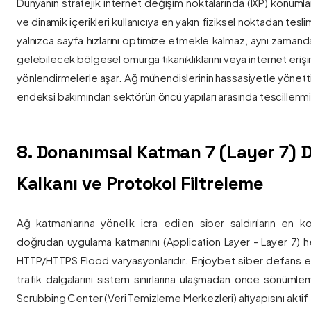
Dünyanın stratejik internet değişim noktalarında (IXP) konumlan
ve dinamik içerikleri kullanıcıya en yakın fiziksel noktadan tesl
yalnızca sayfa hızlarını optimize etmekle kalmaz, aynı zama
gelebilecek bölgesel omurga tıkanıklıklarını veya internet eriş
yönlendirmelerle aşar. Ağ mühendislerinin hassasiyetle yönettiği
endeksi bakımından sektörün öncü yapıları arasında tescillenmiş
8. Donanımsal Katman 7 (Layer 7)
Kalkanı ve Protokol Filtreleme
Ağ katmanlarına yönelik icra edilen siber saldırıların en ko
doğrudan uygulama katmanını (Application Layer - Layer 7) h
HTTP/HTTPS Flood varyasyonlarıdır. Enjoybet siber defans ekip
trafik dalgalarını sistem sınırlarına ulaşmadan önce sönüml
Scrubbing Center (Veri Temizleme Merkezleri) altyapısını aktif