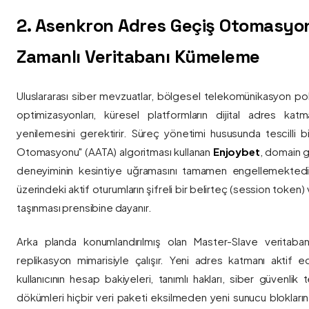
2. Asenkron Adres Geçiş Otomasyo
Zamanlı Veritabanı Kümeleme
Uluslararası siber mevzuatlar, bölgesel telekomünikasyon poli
optimizasyonları, küresel platformların dijital adres katmanl
yenilemesini gerektirir. Süreç yönetimi hususunda tescilli
Otomasyonu" (AATA) algoritması kullanan
Enjoybet
, domain g
deneyiminin kesintiye uğramasını tamamen engellemekted
üzerindeki aktif oturumların şifreli bir belirteç (session token)
taşınması prensibine dayanır.
Arka planda konumlandırılmış olan Master-Slave veritaban
replikasyon mimarisiyle çalışır. Yeni adres katmanı aktif edi
kullanıcının hesap bakiyeleri, tanımlı hakları, siber güvenlik
dökümleri hiçbir veri paketi eksilmeden yeni sunucu blokların