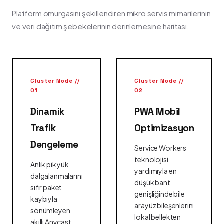
Platform omurgasını şekillendiren mikro servis mimarilerinin
ve veri dağıtım şebekelerinin derinlemesine haritası.
Cluster Node //
Cluster Node //
01
02
Dinamik
PWA Mobil
Trafik
Optimizasyon
Dengeleme
Service Workers
teknolojisi
Anlık pik yük
yardımıyla en
dalgalanmalarını
düşük bant
sıfır paket
genişliğinde bile
kaybıyla
arayüz bileşenlerini
sönümleyen
lokal bellekten
akıllı Anycast