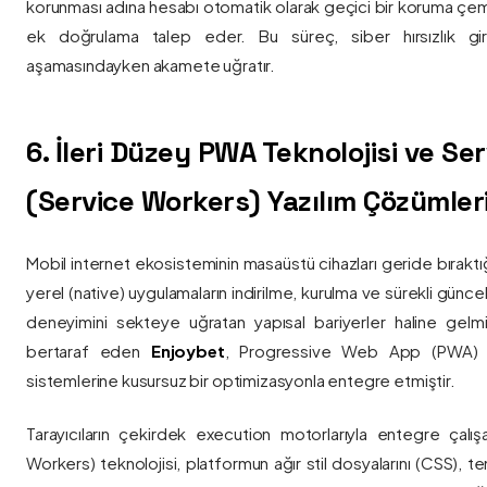
korunması adına hesabı otomatik olarak geçici bir koruma çemb
ek doğrulama talep eder. Bu süreç, siber hırsızlık gir
aşamasındayken akamete uğratır.
6. İleri Düzey PWA Teknolojisi ve Serv
(Service Workers) Yazılım Çözümler
Mobil internet ekosisteminin masaüstü cihazları geride bırak
yerel (native) uygulamaların indirilme, kurulma ve sürekli günce
deneyimini sekteye uğratan yapısal bariyerler haline gelm
bertaraf eden
Enjoybet
, Progressive Web App (PWA) mim
sistemlerine kusursuz bir optimizasyonla entegre etmiştir.
Tarayıcıların çekirdek execution motorlarıyla entegre çalışa
Workers) teknolojisi, platformun ağır stil dosyalarını (CSS), t