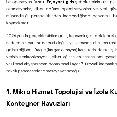
bir operasyon fazıdır.
Enjoybet giriş
şebekelerinin arka pla
otomasyonlar, siber defans optimizasyonları ve veri güvenl
mühendisliği perspektifinden incelendiğinde benzersiz bi
koymaktadır.
2026 yılında gerçekleştirilen geniş kapsamlı çekirdek (core) 
sadece hız parametrelerini değil, aynı zamanda oltalama (phis
geliştirdiği anti-fragile (kırılgan olmayan) karakterini de pekişti
verinin senkronizasyonu, siber ağların en hassas omurgasıdı
yazılımsal altyapısından donanımsal Layer 7 firewall katmanla
teknik parametrelerle masaya yatıracağız.
1. Mikro Hizmet Topolojisi ve İzole 
Konteyner Havuzları