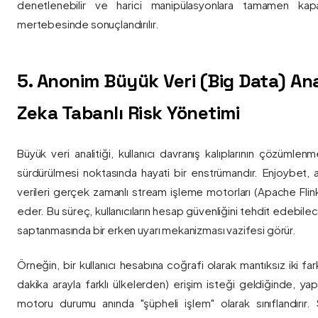
denetlenebilir ve harici manipülasyonlara tamamen kapa
mertebesinde sonuçlandırılır.
5. Anonim Büyük Veri (Big Data) Ana
Zeka Tabanlı Risk Yönetimi
Büyük veri analitiği, kullanıcı davranış kalıplarının çözümlenm
sürdürülmesi noktasında hayati bir enstrümandır. Enjoybet,
verileri gerçek zamanlı stream işleme motorları (Apache Flink /
eder. Bu süreç, kullanıcıların hesap güvenliğini tehdit edebile
saptanmasında bir erken uyarı mekanizması vazifesi görür.
Örneğin, bir kullanıcı hesabına coğrafi olarak mantıksız iki fa
dakika arayla farklı ülkelerden) erişim isteği geldiğinde, yap
motoru durumu anında "şüpheli işlem" olarak sınıflandırır. Si