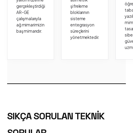
öğr
gerçekleştirdiği
şifreleme
taba
AR-GE
bloklarının
yazı
çalışmalarıyla
sisteme
mima
ağ mimarimizin
entegrasyon
tasa
baş mimarıdır.
süreçlerini
sibe
yönetmektedir.
güve
uzm
SIKÇA SORULAN TEKNIK
SORULAR