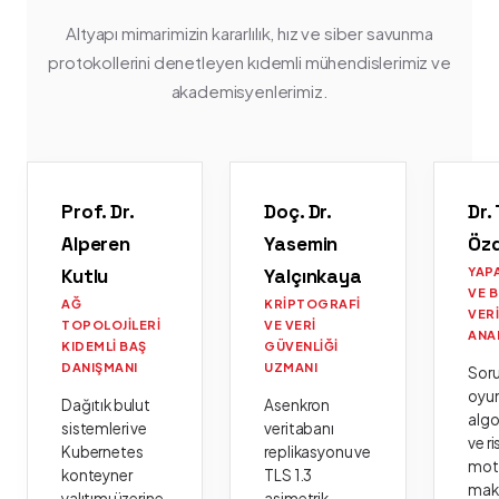
Altyapı mimarimizin kararlılık, hız ve siber savunma
protokollerini denetleyen kıdemli mühendislerimiz ve
akademisyenlerimiz.
Prof. Dr.
Doç. Dr.
Dr.
Alperen
Yasemin
Öz
Kutlu
Yalçınkaya
YAP
VE 
AĞ
KRIPTOGRAFI
VER
TOPOLOJILERI
VE VERI
ANA
KIDEMLI BAŞ
GÜVENLIĞI
DANIŞMANI
UZMANI
Sor
oyu
Dağıtık bulut
Asenkron
algo
sistemleri ve
veritabanı
ve ri
Kubernetes
replikasyonu ve
moto
konteyner
TLS 1.3
mak
yalıtımı üzerine
asimetrik