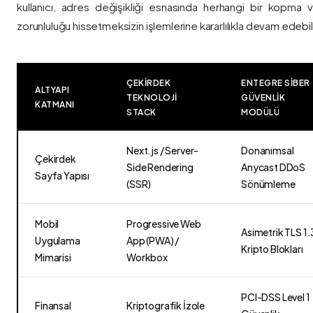
kullanıcı, adres değişikliği esnasında herhangi bir kopma
zorunluluğu hissetmeksizin işlemlerine kararlılıkla devam edebili
ÇEKIRDEK
ENTEGRE SIBER
ALTYAPI
TEKNOLOJI
GÜVENLIK
KATMANI
STACK
MODÜLÜ
Next.js / Server-
Donanımsal
Çekirdek
Side Rendering
Anycast DDoS
Sayfa Yapısı
(SSR)
Sönümleme
Mobil
Progressive Web
Asimetrik TLS 1.
Uygulama
App (PWA) /
Kripto Blokları
Mimarisi
Workbox
PCI-DSS Level 1
Finansal
Kriptografik İzole