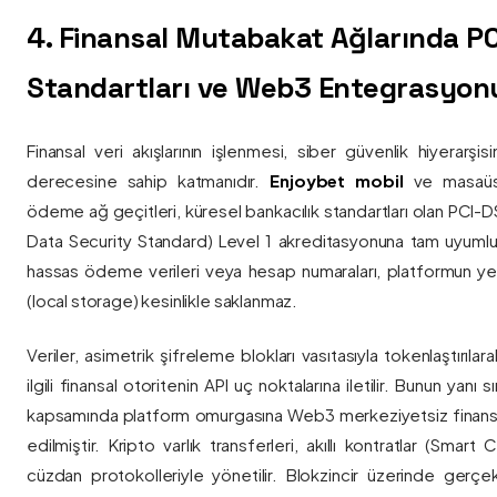
4. Finansal Mutabakat Ağlarında P
Standartları ve Web3 Entegrasyon
Finansal veri akışlarının işlenmesi, siber güvenlik hiyerarşi
derecesine sahip katmanıdır.
Enjoybet mobil
ve masaüstü
ödeme ağ geçitleri, küresel bankacılık standartları olan PCI-
Data Security Standard) Level 1 akreditasyonuna tam uyumlulukla
hassas ödeme verileri veya hesap numaraları, platformun ye
(local storage) kesinlikle saklanmaz.
Veriler, asimetrik şifreleme blokları vasıtasıyla tokenlaştırıl
ilgili finansal otoritenin API uç noktalarına iletilir. Bunun yanı
kapsamında platform omurgasına Web3 merkeziyetsiz finans
edilmiştir. Kripto varlık transferleri, akıllı kontratlar (Smar
cüzdan protokolleriyle yönetilir. Blokzincir üzerinde gerçe