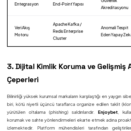
Güvenlik
Entegrasyon
End-Point Yapısı
Akreditasyonu
Apache Kafka /
Veri Akış
Anomali Tespit
Redis Enterprise
Motoru
Eden Yapay Zek
Cluster
3. Dijital Kimlik Koruma ve Gelişmiş
Çeperleri
Bilinirliği yüksek kurumsal markaların karşılaştığı en yaygın si
biri, kötü niyetli üçüncü taraflarca organize edilen taklit (kl
yürütülen oltalama (phishing) saldırılarıdır.
Enjoybet
, kulla
korumak ve sahte yönlendirmeleri ekarte etmek adına proaktif 
izlemektedir. Platform mühendisleri tarafından geliştiri