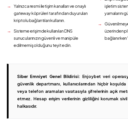
Yalnızca resmi iletişim kanalları ve onaylı
işletim siste
gateway köprüleri tarafından duyurulan
yamalarını g
kriptolu bağlantıları kullanın.
Güvenilmeyen
Sisteme erişimde kullanılan DNS
üzerinden p
sunucularınızın güvenli ve manipüle
bağlanırken 
edilmemiş olduğunu teyit edin.
Siber Emniyet Genel Bildirisi:
Enjoybet veri operasy
güvenlik departmanı, kullanıcılarından hiçbir koşuld
veya telefon aramaları vasıtasıyla şifrelerinin açık metn
etmez. Hesap erişim verilerinin gizliliğini korumak sivil 
halkasıdır.