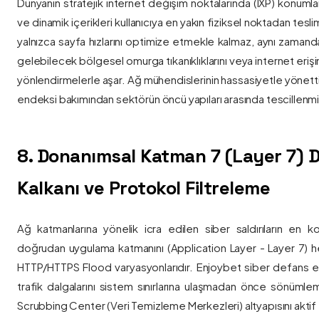
Dünyanın stratejik internet değişim noktalarında (IXP) konumlan
ve dinamik içerikleri kullanıcıya en yakın fiziksel noktadan tesl
yalnızca sayfa hızlarını optimize etmekle kalmaz, aynı zama
gelebilecek bölgesel omurga tıkanıklıklarını veya internet eriş
yönlendirmelerle aşar. Ağ mühendislerinin hassasiyetle yönettiği
endeksi bakımından sektörün öncü yapıları arasında tescillenmiş
8. Donanımsal Katman 7 (Layer 7)
Kalkanı ve Protokol Filtreleme
Ağ katmanlarına yönelik icra edilen siber saldırıların en ko
doğrudan uygulama katmanını (Application Layer - Layer 7) h
HTTP/HTTPS Flood varyasyonlarıdır. Enjoybet siber defans ekip
trafik dalgalarını sistem sınırlarına ulaşmadan önce sönüml
Scrubbing Center (Veri Temizleme Merkezleri) altyapısını aktif