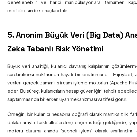
denetlenebilir ve harici manipülasyonlara tamamen kapa
mertebesinde sonuçlandırılır.
5. Anonim Büyük Veri (Big Data) Ana
Zeka Tabanlı Risk Yönetimi
Büyük veri analitiği, kullanıcı davranış kalıplarının çözümlenm
sürdürülmesi noktasında hayati bir enstrümandır. Enjoybet,
verileri gerçek zamanlı stream işleme motorları (Apache Flink /
eder. Bu süreç, kullanıcıların hesap güvenliğini tehdit edebile
saptanmasında bir erken uyarı mekanizması vazifesi görür.
Örneğin, bir kullanıcı hesabına coğrafi olarak mantıksız iki fa
dakika arayla farklı ülkelerden) erişim isteği geldiğinde, yap
motoru durumu anında "şüpheli işlem" olarak sınıflandırır. Si