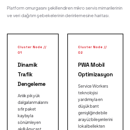
Platform omurgasını şekillendiren mikro servis mimarilerinin
ve veri dağıtım şebekelerinin derinlemesine haritası.
Cluster Node //
Cluster Node //
01
02
Dinamik
PWA Mobil
Trafik
Optimizasyon
Dengeleme
Service Workers
teknolojisi
Anlık pik yük
yardımıyla en
dalgalanmalarını
düşük bant
sıfır paket
genişliğinde bile
kaybıyla
arayüz bileşenlerini
sönümleyen
lokal bellekten
akıllı Anycast