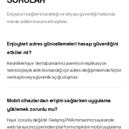
Enjoybet bağlantı kararlılığı ve altyapı güvenliği hakkında
merak edilen kurumsal başlıklar.
Enjoybet adres güncellemeleri hesap güvenliğini
etkiler mi?
Kesinlikle hayır. Veritabanlarımız asenkron replikasyon
teknolojisiyle anlık klonlandığı için adres değişimlerinde hiçbir
veri kaybı veya güvenlik açığı oluşmaz.
Mobil cihazlardan erişim sağlarken uygulama
yüklemek zorunlu mu?
Hayır, zorunlu değildir. Gelişmiş PWA mimarimiz sayesinde
web tarayıcınız üzerinden platformu tıpkı bir mobil uygulama