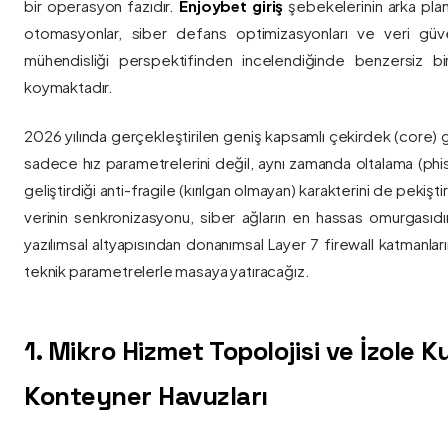
bir operasyon fazıdır.
Enjoybet giriş
şebekelerinin arka pla
otomasyonlar, siber defans optimizasyonları ve veri güvenl
mühendisliği perspektifinden incelendiğinde benzersiz bi
koymaktadır.
2026 yılında gerçekleştirilen geniş kapsamlı çekirdek (core) 
sadece hız parametrelerini değil, aynı zamanda oltalama (phis
geliştirdiği anti-fragile (kırılgan olmayan) karakterini de pekişti
verinin senkronizasyonu, siber ağların en hassas omurgasıdı
yazılımsal altyapısından donanımsal Layer 7 firewall katmanla
teknik parametrelerle masaya yatıracağız.
1. Mikro Hizmet Topolojisi ve İzole 
Konteyner Havuzları