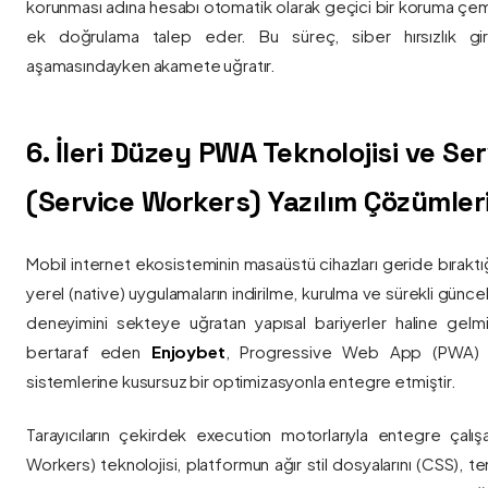
korunması adına hesabı otomatik olarak geçici bir koruma çemb
ek doğrulama talep eder. Bu süreç, siber hırsızlık gir
aşamasındayken akamete uğratır.
6. İleri Düzey PWA Teknolojisi ve Serv
(Service Workers) Yazılım Çözümler
Mobil internet ekosisteminin masaüstü cihazları geride bırak
yerel (native) uygulamaların indirilme, kurulma ve sürekli günce
deneyimini sekteye uğratan yapısal bariyerler haline gelm
bertaraf eden
Enjoybet
, Progressive Web App (PWA) mim
sistemlerine kusursuz bir optimizasyonla entegre etmiştir.
Tarayıcıların çekirdek execution motorlarıyla entegre çalışa
Workers) teknolojisi, platformun ağır stil dosyalarını (CSS), t