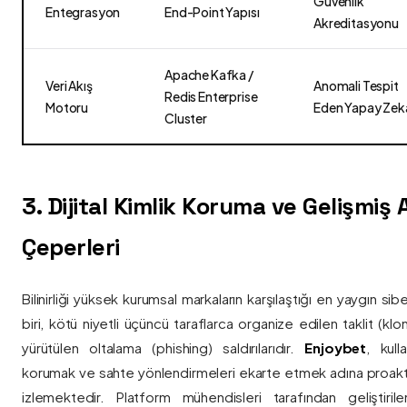
Güvenlik
Entegrasyon
End-Point Yapısı
Akreditasyonu
Apache Kafka /
Veri Akış
Anomali Tespit
Redis Enterprise
Motoru
Eden Yapay Zek
Cluster
3. Dijital Kimlik Koruma ve Gelişmiş
Çeperleri
Bilinirliği yüksek kurumsal markaların karşılaştığı en yaygın si
biri, kötü niyetli üçüncü taraflarca organize edilen taklit (kl
yürütülen oltalama (phishing) saldırılarıdır.
Enjoybet
, kulla
korumak ve sahte yönlendirmeleri ekarte etmek adına proaktif 
izlemektedir. Platform mühendisleri tarafından geliştiri