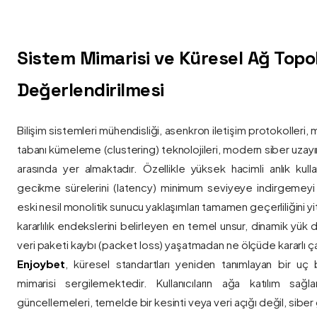
Sistem Mimarisi ve Küresel Ağ Topolo
Değerlendirilmesi
Bilişim sistemleri mühendisliği, asenkron iletişim protokolleri, 
tabanı kümeleme (clustering) teknolojileri, modern siber uzay
arasında yer almaktadır. Özellikle yüksek hacimli anlık kulla
gecikme sürelerini (latency) minimum seviyeye indirgemey
eski nesil monolitik sunucu yaklaşımları tamamen geçerliliğini yitir
kararlılık endekslerini belirleyen en temel unsur, dinamik yük
veri paketi kaybı (packet loss) yaşatmadan ne ölçüde kararlı ça
Enjoybet
, küresel standartları yeniden tanımlayan bir uç
mimarisi sergilemektedir. Kullanıcıların ağa katılım sağla
güncellemeleri, temelde bir kesinti veya veri açığı değil, siber 