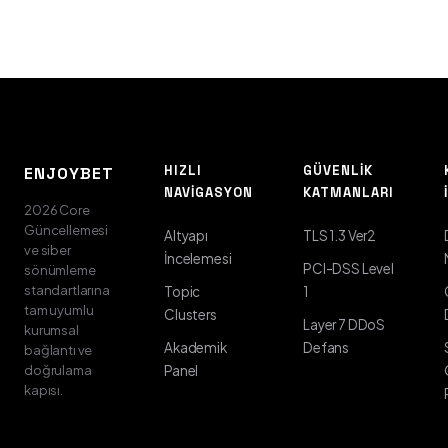
HIZLI
GÜVENLIK
ENJOYBET
NAVIGASYON
KATMANLARI
2026 Core
Güncellemesi
Altyapı
TLS 1.3 Ver2
ve siber
İncelemesi
PCI-DSS Level
sönümleme
standartlarına
Topic
1
tam uyumlu
Clusters
Layer 7 DDoS
kurumsal
Akademik
Defans
bağlantı ve
doğrulama
Panel
kapısı.