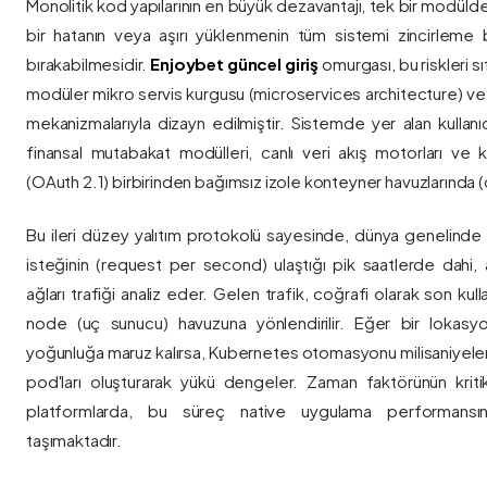
Monolitik kod yapılarının en büyük dezavantajı, tek bir modül
bir hatanın veya aşırı yüklenmenin tüm sistemi zincirleme 
bırakabilmesidir.
Enjoybet güncel giriş
omurgası, bu riskleri 
modüler mikro servis kurgusu (microservices architecture) 
mekanizmalarıyla dizayn edilmiştir. Sistemde yer alan kullanıcı
finansal mutabakat modülleri, canlı veri akış motorları ve k
(OAuth 2.1) birbirinden bağımsız izole konteyner havuzlarında (co
Bu ileri düzey yalıtım protokolü sayesinde, dünya genelinde a
isteğinin (request per second) ulaştığı pik saatlerde dahi, 
ağları trafiği analiz eder. Gelen trafik, coğrafi olarak son ku
node (uç sunucu) havuzuna yönlendirilir. Eğer bir lokasy
yoğunluğa maruz kalırsa, Kubernetes otomasyonu milisaniyeler
pod'ları oluşturarak yükü dengeler. Zaman faktörünün kriti
platformlarda, bu süreç native uygulama performansını
taşımaktadır.