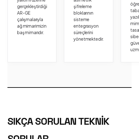
öğr
gerçekleştirdiği
şifreleme
taba
AR-GE
bloklarının
yazı
çalışmalarıyla
sisteme
mima
ağ mimarimizin
entegrasyon
tasa
baş mimarıdır.
süreçlerini
sibe
yönetmektedir.
güve
uzm
SIKÇA SORULAN TEKNIK
SORULAR