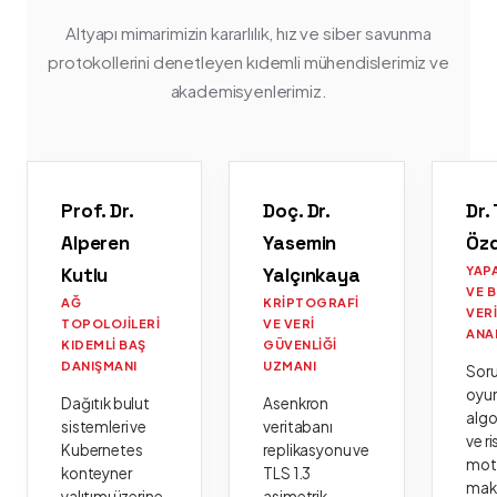
Altyapı mimarimizin kararlılık, hız ve siber savunma
protokollerini denetleyen kıdemli mühendislerimiz ve
akademisyenlerimiz.
Prof. Dr.
Doç. Dr.
Dr.
Alperen
Yasemin
Öz
Kutlu
Yalçınkaya
YAP
VE 
AĞ
KRIPTOGRAFI
VER
TOPOLOJILERI
VE VERI
ANA
KIDEMLI BAŞ
GÜVENLIĞI
DANIŞMANI
UZMANI
Sor
oyu
Dağıtık bulut
Asenkron
algo
sistemleri ve
veritabanı
ve ri
Kubernetes
replikasyonu ve
moto
konteyner
TLS 1.3
mak
yalıtımı üzerine
asimetrik