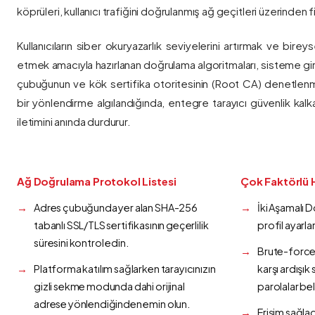
köprüleri, kullanıcı trafiğini doğrulanmış ağ geçitleri üzerinden fi
Kullanıcıların siber okuryazarlık seviyelerini artırmak ve bireys
etmek amacıyla hazırlanan doğrulama algoritmaları, sisteme gir
çubuğunun ve kök sertifika otoritesinin (Root CA) denetlenmes
bir yönlendirme algılandığında, entegre tarayıcı güvenlik kalk
iletimini anında durdurur.
Ağ Doğrulama Protokol Listesi
Çok Faktörlü 
Adres çubuğunda yer alan SHA-256
İki Aşamalı 
tabanlı SSL/TLS sertifikasının geçerlilik
profil ayarla
süresini kontrol edin.
Brute-force 
Platforma katılım sağlarken tarayıcınızın
karşı ardışı
gizli sekme modunda dahi orijinal
parolalar bel
adrese yönlendiğinden emin olun.
Erişim sağlad