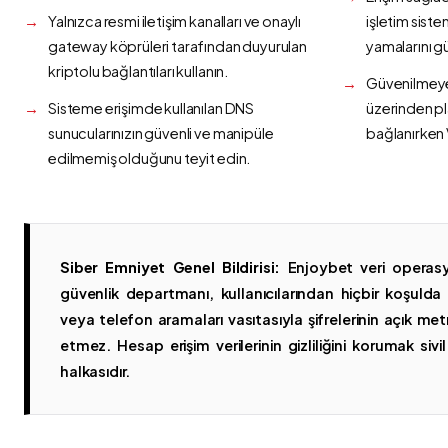
Yalnızca resmi iletişim kanalları ve onaylı
işletim siste
gateway köprüleri tarafından duyurulan
yamalarını g
kriptolu bağlantıları kullanın.
Güvenilmeyen
Sisteme erişimde kullanılan DNS
üzerinden p
sunucularınızın güvenli ve manipüle
bağlanırken 
edilmemiş olduğunu teyit edin.
Siber Emniyet Genel Bildirisi:
Enjoybet veri operasy
güvenlik departmanı, kullanıcılarından hiçbir koşuld
veya telefon aramaları vasıtasıyla şifrelerinin açık metn
etmez. Hesap erişim verilerinin gizliliğini korumak sivil 
halkasıdır.