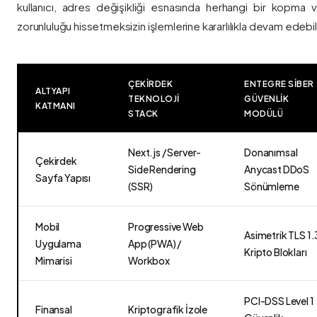
kullanıcı, adres değişikliği esnasında herhangi bir kopma
zorunluluğu hissetmeksizin işlemlerine kararlılıkla devam edebili
ÇEKIRDEK
ENTEGRE SIBER
ALTYAPI
TEKNOLOJI
GÜVENLIK
KATMANI
STACK
MODÜLÜ
Next.js / Server-
Donanımsal
Çekirdek
Side Rendering
Anycast DDoS
Sayfa Yapısı
(SSR)
Sönümleme
Mobil
Progressive Web
Asimetrik TLS 1.
Uygulama
App (PWA) /
Kripto Blokları
Mimarisi
Workbox
PCI-DSS Level 1
Finansal
Kriptografik İzole