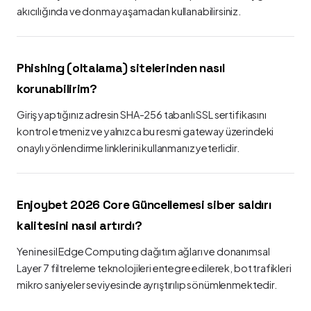
akıcılığında ve donma yaşamadan kullanabilirsiniz.
Phishing (oltalama) sitelerinden nasıl
korunabilirim?
Giriş yaptığınız adresin SHA-256 tabanlı SSL sertifikasını
kontrol etmeniz ve yalnızca bu resmi gateway üzerindeki
onaylı yönlendirme linklerini kullanmanız yeterlidir.
Enjoybet 2026 Core Güncellemesi siber saldırı
kalitesini nasıl artırdı?
Yeni nesil Edge Computing dağıtım ağları ve donanımsal
Layer 7 filtreleme teknolojileri entegre edilerek, bot trafikleri
mikro saniyeler seviyesinde ayrıştırılıp sönümlenmektedir.