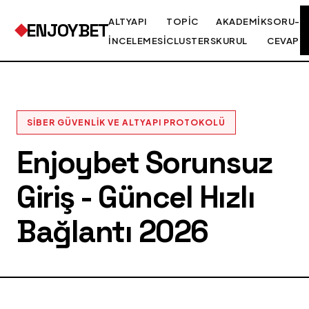
ALTYAPI
TOPIC
AKADEMIK
SORU-
ENJOYBET
İNCELEMESI
CLUSTERS
KURUL
CEVAP
SIBER GÜVENLIK VE ALTYAPI PROTOKOLÜ
Enjoybet Sorunsuz
Giriş - Güncel Hızlı
Bağlantı 2026