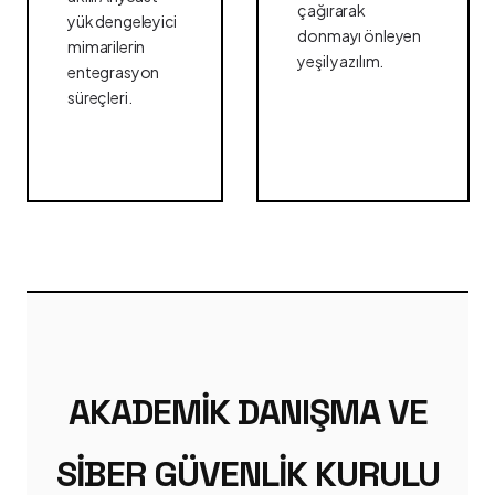
çağırarak
yük dengeleyici
donmayı önleyen
mimarilerin
yeşil yazılım.
entegrasyon
süreçleri.
AKADEMIK DANIŞMA VE
SIBER GÜVENLIK KURULU