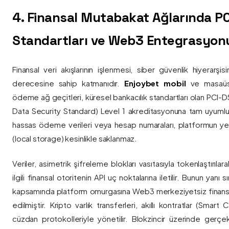
4. Finansal Mutabakat Ağlarında P
Standartları ve Web3 Entegrasyon
Finansal veri akışlarının işlenmesi, siber güvenlik hiyerarşi
derecesine sahip katmanıdır.
Enjoybet mobil
ve masaüstü
ödeme ağ geçitleri, küresel bankacılık standartları olan PCI-
Data Security Standard) Level 1 akreditasyonuna tam uyumlulukla
hassas ödeme verileri veya hesap numaraları, platformun ye
(local storage) kesinlikle saklanmaz.
Veriler, asimetrik şifreleme blokları vasıtasıyla tokenlaştırıl
ilgili finansal otoritenin API uç noktalarına iletilir. Bunun yanı
kapsamında platform omurgasına Web3 merkeziyetsiz finans
edilmiştir. Kripto varlık transferleri, akıllı kontratlar (Smar
cüzdan protokolleriyle yönetilir. Blokzincir üzerinde gerçe