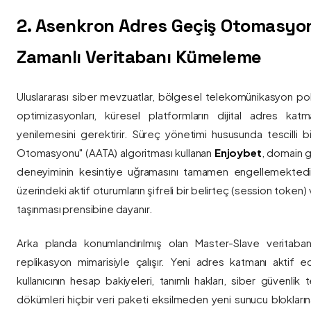
2. Asenkron Adres Geçiş Otomasyo
Zamanlı Veritabanı Kümeleme
Uluslararası siber mevzuatlar, bölgesel telekomünikasyon poli
optimizasyonları, küresel platformların dijital adres katmanl
yenilemesini gerektirir. Süreç yönetimi hususunda tescilli
Otomasyonu" (AATA) algoritması kullanan
Enjoybet
, domain g
deneyiminin kesintiye uğramasını tamamen engellemekted
üzerindeki aktif oturumların şifreli bir belirteç (session token)
taşınması prensibine dayanır.
Arka planda konumlandırılmış olan Master-Slave veritaban
replikasyon mimarisiyle çalışır. Yeni adres katmanı aktif edi
kullanıcının hesap bakiyeleri, tanımlı hakları, siber güvenlik
dökümleri hiçbir veri paketi eksilmeden yeni sunucu blokların