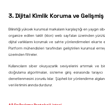
3. Dijital Kimlik Koruma ve Gelişmi
Bilinirliği yüksek kurumsal markaların karşılaştığı en yaygın si
organize edilen taklit (klon) web sayfaları üzerinden yürütül
dijital varlıklarını korumak ve sahte yönlendirmeleri ekarte 
Platform mühendisleri tarafından geliştirilen kurumsal enteg
üzerinden filtreler.
Kullanıcıların siber okuryazarlık seviyelerini artırmak ve 
doğrulama algoritmaları, sisteme giriş esnasında tarayıc
denetlenmesini zorunlu kılar. Şüpheli bir yönlendirme algıla
veri iletimini anında durdurur.
Ağ Doğrulama Protokol Listesi