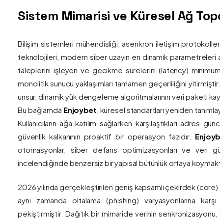
Sistem Mimarisi ve Küresel Ağ Topol
Bilişim sistemleri mühendisliği, asenkron iletişim protokolle
teknolojileri, modern siber uzayın en dinamik parametreleri ar
taleplerini işleyen ve gecikme sürelerini (latency) minim
monolitik sunucu yaklaşımları tamamen geçerliliğini yitirmiştir.
unsur, dinamik yük dengeleme algoritmalarının veri paketi kay
Bu bağlamda
Enjoybet
, küresel standartları yeniden tanıml
Kullanıcıların ağa katılım sağlarken karşılaştıkları adres gü
güvenlik kalkanının proaktif bir operasyon fazıdır.
Enjoyb
otomasyonlar, siber defans optimizasyonları ve veri güv
incelendiğinde benzersiz bir yapısal bütünlük ortaya koymakt
2026 yılında gerçekleştirilen geniş kapsamlı çekirdek (core)
aynı zamanda oltalama (phishing) varyasyonlarına karşı g
pekiştirmiştir. Dağıtık bir mimaride verinin senkronizasyonu