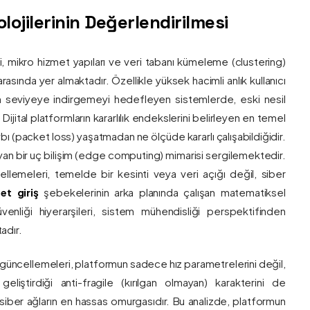
ojilerinin Değerlendirilmesi
ri, mikro hizmet yapıları ve veri tabanı kümeleme (clustering)
asında yer almaktadır. Özellikle yüksek hacimli anlık kullanıcı
um seviyeye indirgemeyi hedefleyen sistemlerde, eski nesil
 Dijital platformların kararlılık endekslerini belirleyen en temel
bı (packet loss) yaşatmadan ne ölçüde kararlı çalışabildiğidir.
ayan bir uç bilişim (edge computing) mimarisi sergilemektedir.
ncellemeleri, temelde bir kesinti veya veri açığı değil, siber
et giriş
şebekelerinin arka planında çalışan matematiksel
enliği hiyerarşileri, sistem mühendisliği perspektifinden
adır.
 güncellemeleri, platformun sadece hız parametrelerini değil,
eliştirdiği anti-fragile (kırılgan olmayan) karakterini de
, siber ağların en hassas omurgasıdır. Bu analizde, platformun