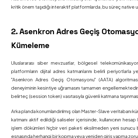
kritik önem taşıdığı interaktif platformlarda, bu süreç nativ
2. Asenkron Adres Geçiş Otomasyo
Kümeleme
Uluslararası siber mevzuatlar, bölgesel telekomünikasyon
platformların dijital adres katmanlarını belirli periyotlarla
"Asenkron Adres Geçiş Otomasyonu" (AATA) algoritmas
deneyiminin kesintiye uğramasını tamamen engellemektedir. S
belirteç (session token) vasıtasıyla güvenli katmana taşınmas
Arka planda konumlandırılmış olan Master-Slave veritabanı küm
katmanı aktif edildiği saliseler içerisinde, kullanıcının hesap
işlem dökümleri hiçbir veri paketi eksilmeden yeni sunucu blo
esnasında herhangi bir kopma veya yeniden giriş yapma zorunlu