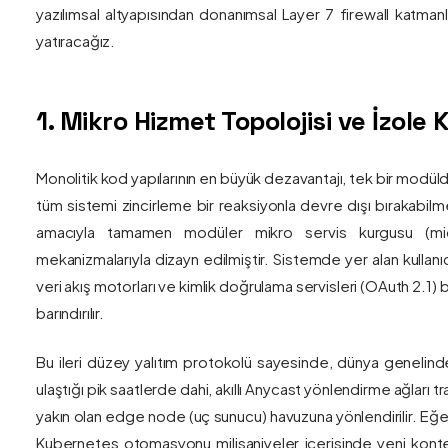
yazılımsal altyapısından donanımsal Layer 7 firewall katma
yatıracağız.
1. Mikro Hizmet Topolojisi ve İzol
Monolitik kod yapılarının en büyük dezavantajı, tek bir modül
tüm sistemi zincirleme bir reaksiyonla devre dışı bırakabilm
amacıyla tamamen modüler mikro servis kurgusu (mic
mekanizmalarıyla dizayn edilmiştir. Sistemde yer alan kullanıc
veri akış motorları ve kimlik doğrulama servisleri (OAuth 2.1)
barındırılır.
Bu ileri düzey yalıtım protokolü sayesinde, dünya genelind
ulaştığı pik saatlerde dahi, akıllı Anycast yönlendirme ağları tr
yakın olan edge node (uç sunucu) havuzuna yönlendirilir. Eğe
Kubernetes otomasyonu milisaniyeler içerisinde yeni kont