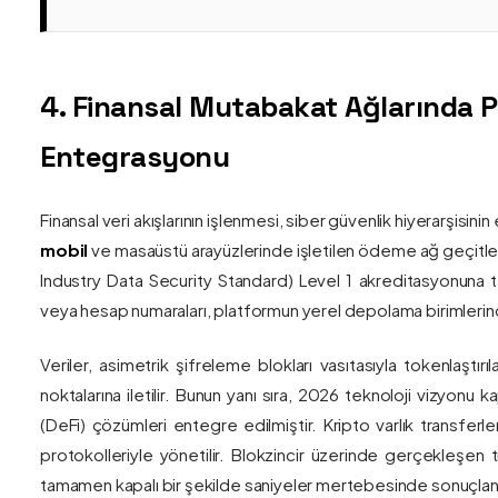
4. Finansal Mutabakat Ağlarında 
Entegrasyonu
Finansal veri akışlarının işlenmesi, siber güvenlik hiyerarşisi
mobil
ve masaüstü arayüzlerinde işletilen ödeme ağ geçitler
Industry Data Security Standard) Level 1 akreditasyonuna tam
veya hesap numaraları, platformun yerel depolama birimlerind
Veriler, asimetrik şifreleme blokları vasıtasıyla tokenlaştırı
noktalarına iletilir. Bunun yanı sıra, 2026 teknoloji vizy
(DeFi) çözümleri entegre edilmiştir. Kripto varlık transferle
protokolleriyle yönetilir. Blokzincir üzerinde gerçekleşen 
tamamen kapalı bir şekilde saniyeler mertebesinde sonuçlandı