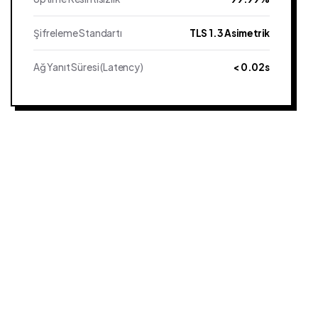
Şifreleme Standartı
TLS 1.3 Asimetrik
Ağ Yanıt Süresi (Latency)
< 0.02s