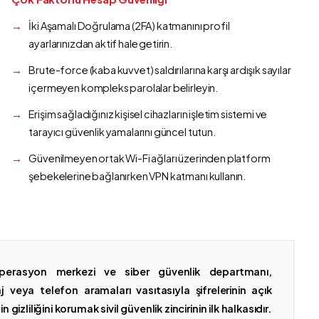
İki Aşamalı Doğrulama (2FA) katmanını profil
ayarlarınızdan aktif hale getirin.
Brute-force (kaba kuvvet) saldırılarına karşı ardışık sayılar
içermeyen kompleks parolalar belirleyin.
Erişim sağladığınız kişisel cihazların işletim sistemi ve
tarayıcı güvenlik yamalarını güncel tutun.
Güvenilmeyen ortak Wi-Fi ağları üzerinden platform
şebekelerine bağlanırken VPN katmanı kullanın.
erasyon merkezi ve siber güvenlik departmanı,
 veya telefon aramaları vasıtasıyla şifrelerinin açık
gizliliğini korumak sivil güvenlik zincirinin ilk halkasıdır.