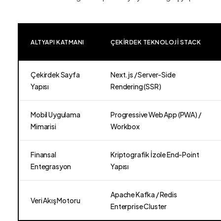
ALTYAPI KATMANI
ÇEKIRDEK TEKNOLOJI STACK
Çekirdek Sayfa
Next.js / Server-Side
Yapısı
Rendering (SSR)
Mobil Uygulama
Progressive Web App (PWA) /
Mimarisi
Workbox
Finansal
Kriptografik İzole End-Point
Entegrasyon
Yapısı
Apache Kafka / Redis
Veri Akış Motoru
Enterprise Cluster