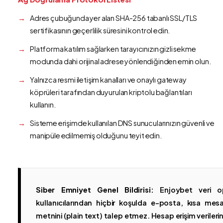
Adres çubuğunda yer alan SHA-256 tabanlı SSL/TLS
sertifikasının geçerlilik süresini kontrol edin.
Platforma katılım sağlarken tarayıcınızın gizli sekme
modunda dahi orijinal adrese yönlendiğinden emin olun.
Yalnızca resmi iletişim kanalları ve onaylı gateway
köprüleri tarafından duyurulan kriptolu bağlantıları
kullanın.
Sisteme erişimde kullanılan DNS sunucularınızın güvenli ve
manipüle edilmemiş olduğunu teyit edin.
Siber Emniyet Genel Bildirisi:
Enjoybet veri op
kullanıcılarından hiçbir koşulda e-posta, kısa mesaj
metnini (plain text) talep etmez. Hesap erişim verilerinin 