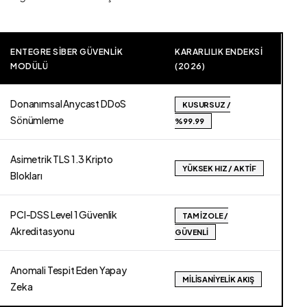
ENTEGRE SIBER GÜVENLIK
KARARLILIK ENDEKSI
MODÜLÜ
(2026)
Donanımsal Anycast DDoS
KUSURSUZ /
Sönümleme
%99.99
Asimetrik TLS 1.3 Kripto
YÜKSEK HIZ / AKTIF
Blokları
PCI-DSS Level 1 Güvenlik
TAM İZOLE /
Akreditasyonu
GÜVENLI
Anomali Tespit Eden Yapay
MILISANIYELIK AKIŞ
Zeka