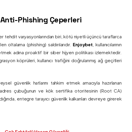
ş Anti-Phishing Çeperleri
ber tehdit varyasyonlarından biri, kötü niyetli üçüncü taraflarca
en oltalama (phishing) saldırılarıdır.
Enjoybet
, kullanıcılarının
etmek adına proaktif bir siber hijyen politikası izlemektedir.
rasyon köprüleri, kullanıcı trafiğini doğrulanmış ağ geçitleri
bireysel güvenlik hatlarını tahkim etmek amacıyla hazırlanan
ı adres çubuğunun ve kök sertifika otoritesinin (Root CA)
ndığında, entegre tarayıcı güvenlik kalkanları devreye girerek
Çok Faktörlü Hesap Güvenliği