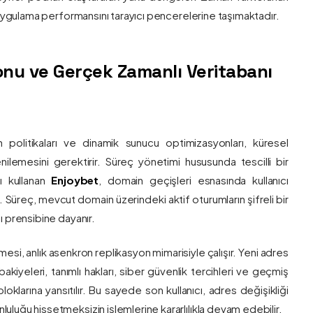
e uygulama performansını tarayıcı pencerelerine taşımaktadır.
nu ve Gerçek Zamanlı Veritabanı
 politikaları ve dinamik sunucu optimizasyonları, küresel
 yenilemesini gerektirir. Süreç yönetimi hususunda tescilli bir
ı kullanan
Enjoybet
, domain geçişleri esnasında kullanıcı
üreç, mevcut domain üzerindeki aktif oturumların şifreli bir
ı prensibine dayanır.
esi, anlık asenkron replikasyon mimarisiyle çalışır. Yeni adres
 bakiyeleri, tanımlı hakları, siber güvenlik tercihleri ve geçmiş
klarına yansıtılır. Bu sayede son kullanıcı, adres değişikliği
luğu hissetmeksizin işlemlerine kararlılıkla devam edebilir.