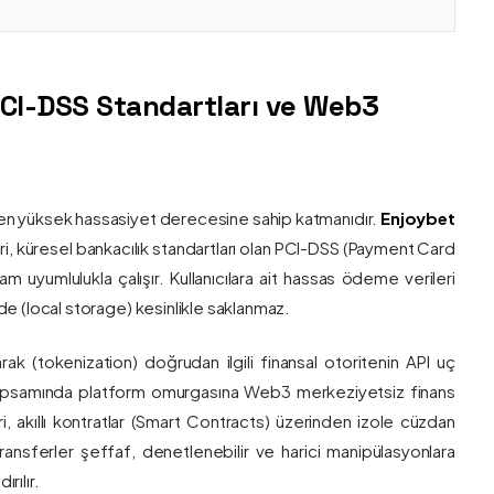
PCI-DSS Standartları ve Web3
nin en yüksek hassasiyet derecesine sahip katmanıdır.
Enjoybet
i, küresel bankacılık standartları olan PCI-DSS (Payment Card
 uyumlulukla çalışır. Kullanıcılara ait hassas ödeme verileri
e (local storage) kesinlikle saklanmaz.
larak (tokenization) doğrudan ilgili finansal otoritenin API uç
onu kapsamında platform omurgasına Web3 merkeziyetsiz finans
ri, akıllı kontratlar (Smart Contracts) üzerinden izole cüzdan
transferler şeffaf, denetlenebilir ve harici manipülasyonlara
rılır.