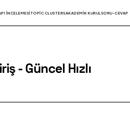
API İNCELEMESI
TOPIC CLUSTERS
AKADEMIK KURUL
SORU-CEVAP
iş - Güncel Hızlı