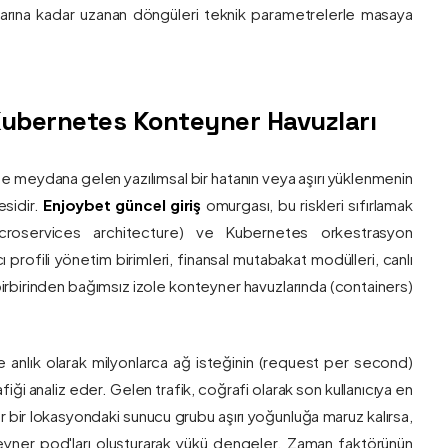
nlarına kadar uzanan döngüleri teknik parametrelerle masaya
e Kubernetes Konteyner Havuzları
de meydana gelen yazılımsal bir hatanın veya aşırı yüklenmenin
esidir.
Enjoybet güncel giriş
omurgası, bu riskleri sıfırlamak
roservices architecture) ve Kubernetes orkestrasyon
ı profili yönetim birimleri, finansal mutabakat modülleri, canlı
 birbirinden bağımsız izole konteyner havuzlarında (containers)
e anlık olarak milyonlarca ağ isteğinin (request per second)
afiği analiz eder. Gelen trafik, coğrafi olarak son kullanıcıya en
r bir lokasyondaki sunucu grubu aşırı yoğunluğa maruz kalırsa,
eyner pod'ları oluşturarak yükü dengeler. Zaman faktörünün