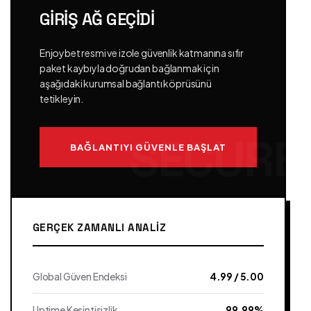
GIRIŞ AĞ GEÇIDI
Enjoybet resmi ve izole güvenlik katmanına sıfır
paket kaybıyla doğrudan bağlanmak için
aşağıdaki kurumsal bağlantı köprüsünü
tetikleyin.
BAĞLANTIYI GÜVENLE BAŞLAT
GERÇEK ZAMANLI ANALIZ
Global Güven Endeksi
4.99 / 5.00
Uptime Kesintisizlik
99.99%