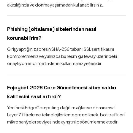
akıcılığında ve donma yaşamadan kullanabilirsiniz.
Phishing (oltalama) sitelerinden nasıl
korunabilirim?
Giriş yaptığınız adresin SHA-256 tabanlı SSL sertifikasını
kontrol etmeniz ve yalnızca bu resmi gateway üzerindeki
onaylı yönlendirme linklerini kullanmanız yeterlidir.
Enjoybet 2026 Core Güncellemesi siber saldırı
kalitesini nasıl artırdı?
Yeni nesil Edge Computing dağıtım ağları ve donanımsal
Layer 7 filtreleme teknolojileri entegre edilerek, bot trafikleri
mikro saniyeler seviyesinde ayrıştırılıp sönümlenmektedir.