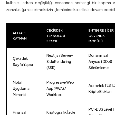
kullanıcı, adres değişikliği esnasında herhangi bir kopma
zorunluluğu hissetmeksizin işlemlerine kararlılıkla devam edebili
ÇEKIRDEK
ENTEGRE SIBER
ALTYAPI
TEKNOLOJI
GÜVENLIK
KATMANI
STACK
MODÜLÜ
Next.js / Server-
Donanımsal
Çekirdek
Side Rendering
Anycast DDoS
Sayfa Yapısı
(SSR)
Sönümleme
Mobil
Progressive Web
Asimetrik TLS 1.
Uygulama
App (PWA) /
Kripto Blokları
Mimarisi
Workbox
PCI-DSS Level 1
Finansal
Kriptografik İzole