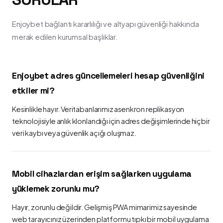
Enjoybet bağlantı kararlılığı ve altyapı güvenliği hakkında
merak edilen kurumsal başlıklar.
Enjoybet adres güncellemeleri hesap güvenliğini
etkiler mi?
Kesinlikle hayır. Veritabanlarımız asenkron replikasyon
teknolojisiyle anlık klonlandığı için adres değişimlerinde hiçbir
veri kaybı veya güvenlik açığı oluşmaz.
Mobil cihazlardan erişim sağlarken uygulama
yüklemek zorunlu mu?
Hayır, zorunlu değildir. Gelişmiş PWA mimarimiz sayesinde
web tarayıcınız üzerinden platformu tıpkı bir mobil uygulama