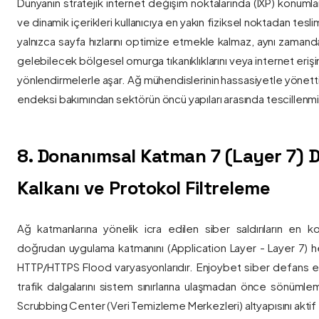
Dünyanın stratejik internet değişim noktalarında (IXP) konumlan
ve dinamik içerikleri kullanıcıya en yakın fiziksel noktadan tesl
yalnızca sayfa hızlarını optimize etmekle kalmaz, aynı zama
gelebilecek bölgesel omurga tıkanıklıklarını veya internet eriş
yönlendirmelerle aşar. Ağ mühendislerinin hassasiyetle yönettiği
endeksi bakımından sektörün öncü yapıları arasında tescillenmiş
8. Donanımsal Katman 7 (Layer 7)
Kalkanı ve Protokol Filtreleme
Ağ katmanlarına yönelik icra edilen siber saldırıların en ko
doğrudan uygulama katmanını (Application Layer - Layer 7) h
HTTP/HTTPS Flood varyasyonlarıdır. Enjoybet siber defans ekip
trafik dalgalarını sistem sınırlarına ulaşmadan önce sönüml
Scrubbing Center (Veri Temizleme Merkezleri) altyapısını aktif