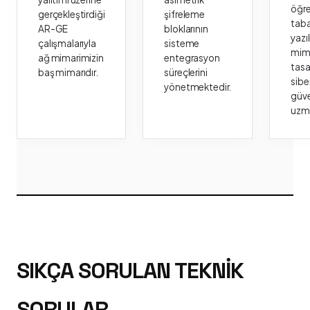
öğr
gerçekleştirdiği
şifreleme
taba
AR-GE
bloklarının
yazı
çalışmalarıyla
sisteme
mima
ağ mimarimizin
entegrasyon
tasa
baş mimarıdır.
süreçlerini
sibe
yönetmektedir.
güve
uzm
SIKÇA SORULAN TEKNIK
SORULAR