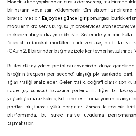
Monolitik kod yapılarının en büyük dezavantajı, tek bir modül
bir hatanın veya aşırı yüklenmenin tüm sistemi zincirleme 
bırakabilmesidir.
Enjoybet güncel giriş
omurgası, bu riskleri 
modüler mikro servis kurgusu (microservices architecture) 
mekanizmalarıyla dizayn edilmiştir. Sistemde yer alan kullanıcı
finansal mutabakat modülleri, canlı veri akış motorları ve k
(OAuth 2.1) birbirinden bağımsız izole konteyner havuzlarında (co
Bu ileri düzey yalıtım protokolü sayesinde, dünya genelinde a
isteğinin (request per second) ulaştığı pik saatlerde dahi, 
ağları trafiği analiz eder. Gelen trafik, coğrafi olarak son ku
node (uç sunucu) havuzuna yönlendirilir. Eğer bir lokasy
yoğunluğa maruz kalırsa, Kubernetes otomasyonu milisaniyeler
pod'ları oluşturarak yükü dengeler. Zaman faktörünün kriti
platformlarda, bu süreç native uygulama performansını
taşımaktadır.