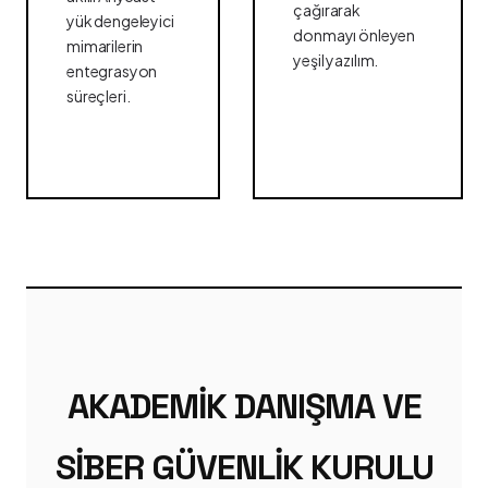
çağırarak
yük dengeleyici
donmayı önleyen
mimarilerin
yeşil yazılım.
entegrasyon
süreçleri.
AKADEMIK DANIŞMA VE
SIBER GÜVENLIK KURULU