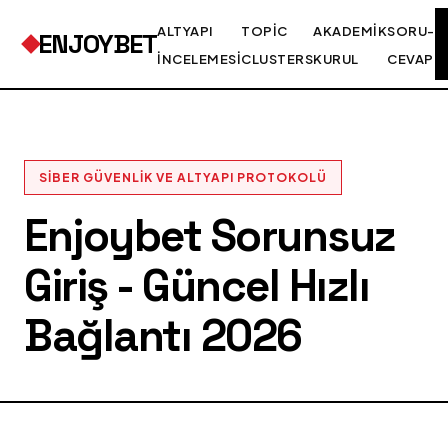
ALTYAPI
TOPIC
AKADEMIK
SORU-
ENJOYBET
İNCELEMESI
CLUSTERS
KURUL
CEVAP
SIBER GÜVENLIK VE ALTYAPI PROTOKOLÜ
Enjoybet Sorunsuz
Giriş - Güncel Hızlı
Bağlantı 2026