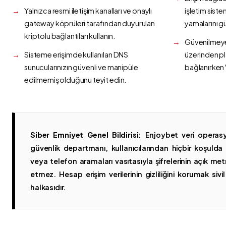
Yalnızca resmi iletişim kanalları ve onaylı
işletim siste
gateway köprüleri tarafından duyurulan
yamalarını g
kriptolu bağlantıları kullanın.
Güvenilmeyen
Sisteme erişimde kullanılan DNS
üzerinden p
sunucularınızın güvenli ve manipüle
bağlanırken 
edilmemiş olduğunu teyit edin.
Siber Emniyet Genel Bildirisi:
Enjoybet veri operasy
güvenlik departmanı, kullanıcılarından hiçbir koşuld
veya telefon aramaları vasıtasıyla şifrelerinin açık metn
etmez. Hesap erişim verilerinin gizliliğini korumak sivil 
halkasıdır.