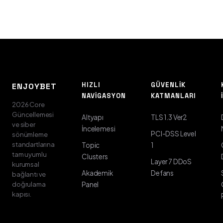
HIZLI
GÜVENLIK
ENJOYBET
NAVIGASYON
KATMANLARI
2026 Core
Güncellemesi
Altyapı
TLS 1.3 Ver2
ve siber
İncelemesi
PCI-DSS Level
sönümleme
standartlarına
Topic
1
tam uyumlu
Clusters
Layer 7 DDoS
kurumsal
Akademik
Defans
bağlantı ve
doğrulama
Panel
kapısı.