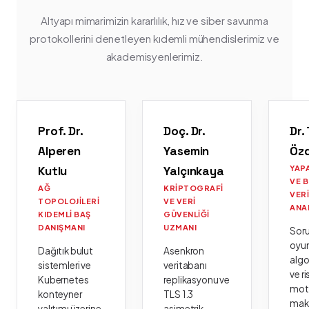
Altyapı mimarimizin kararlılık, hız ve siber savunma
protokollerini denetleyen kıdemli mühendislerimiz ve
akademisyenlerimiz.
Prof. Dr.
Doç. Dr.
Dr.
Alperen
Yasemin
Öz
Kutlu
Yalçınkaya
YAP
VE 
AĞ
KRIPTOGRAFI
VER
TOPOLOJILERI
VE VERI
ANA
KIDEMLI BAŞ
GÜVENLIĞI
DANIŞMANI
UZMANI
Sor
oyu
Dağıtık bulut
Asenkron
algo
sistemleri ve
veritabanı
ve ri
Kubernetes
replikasyonu ve
moto
konteyner
TLS 1.3
mak
yalıtımı üzerine
asimetrik