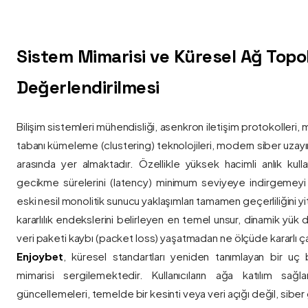
Sistem Mimarisi ve Küresel Ağ Topolo
Değerlendirilmesi
Bilişim sistemleri mühendisliği, asenkron iletişim protokolleri, 
tabanı kümeleme (clustering) teknolojileri, modern siber uzay
arasında yer almaktadır. Özellikle yüksek hacimli anlık kulla
gecikme sürelerini (latency) minimum seviyeye indirgemey
eski nesil monolitik sunucu yaklaşımları tamamen geçerliliğini yitir
kararlılık endekslerini belirleyen en temel unsur, dinamik yük
veri paketi kaybı (packet loss) yaşatmadan ne ölçüde kararlı ça
Enjoybet
, küresel standartları yeniden tanımlayan bir uç
mimarisi sergilemektedir. Kullanıcıların ağa katılım sağla
güncellemeleri, temelde bir kesinti veya veri açığı değil, siber 