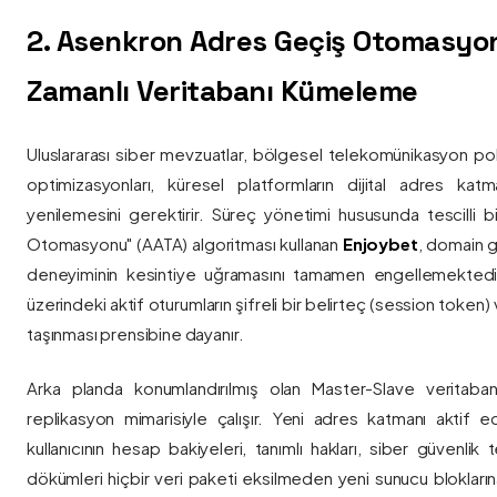
2. Asenkron Adres Geçiş Otomasyo
Zamanlı Veritabanı Kümeleme
Uluslararası siber mevzuatlar, bölgesel telekomünikasyon poli
optimizasyonları, küresel platformların dijital adres katmanl
yenilemesini gerektirir. Süreç yönetimi hususunda tescilli
Otomasyonu" (AATA) algoritması kullanan
Enjoybet
, domain g
deneyiminin kesintiye uğramasını tamamen engellemekted
üzerindeki aktif oturumların şifreli bir belirteç (session token)
taşınması prensibine dayanır.
Arka planda konumlandırılmış olan Master-Slave veritaban
replikasyon mimarisiyle çalışır. Yeni adres katmanı aktif edi
kullanıcının hesap bakiyeleri, tanımlı hakları, siber güvenlik
dökümleri hiçbir veri paketi eksilmeden yeni sunucu blokların