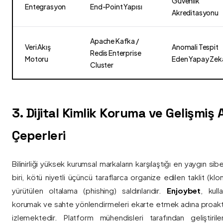
Güvenlik
Entegrasyon
End-Point Yapısı
Akreditasyonu
Apache Kafka /
Veri Akış
Anomali Tespit
Redis Enterprise
Motoru
Eden Yapay Zek
Cluster
3. Dijital Kimlik Koruma ve Gelişmiş
Çeperleri
Bilinirliği yüksek kurumsal markaların karşılaştığı en yaygın si
biri, kötü niyetli üçüncü taraflarca organize edilen taklit (kl
yürütülen oltalama (phishing) saldırılarıdır.
Enjoybet
, kulla
korumak ve sahte yönlendirmeleri ekarte etmek adına proaktif 
izlemektedir. Platform mühendisleri tarafından geliştiri