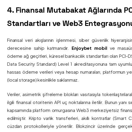
4. Finansal Mutabakat Ağlarında P
Standartları ve Web3 Entegrasyon
Finansal veri akışlarının işlenmesi, siber güvenlik hiyerarşi
derecesine sahip katmanıdır.
Enjoybet mobil
ve masaüstü
ödeme ağ geçitleri, küresel bankacılık standartları olan PCI-
Data Security Standard) Level 1 akreditasyonuna tam uyumlulukla
hassas ödeme verileri veya hesap numaraları, platformun ye
(local storage) kesinlikle saklanmaz.
Veriler, asimetrik şifreleme blokları vasıtasıyla tokenlaştırıl
ilgili finansal otoritenin API uç noktalarına iletilir. Bunun yanı
kapsamında platform omurgasına Web3 merkeziyetsiz finans
edilmiştir. Kripto varlık transferleri, akıllı kontratlar (Smar
cüzdan protokolleriyle yönetilir. Blokzincir üzerinde gerçe