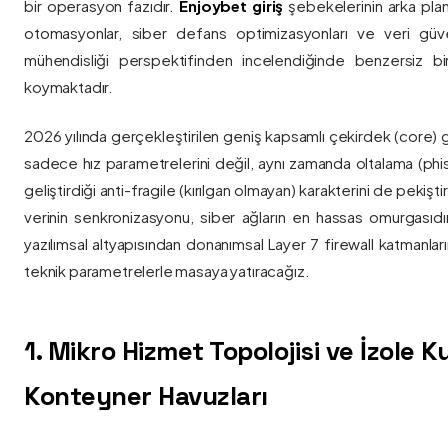
bir operasyon fazıdır.
Enjoybet giriş
şebekelerinin arka pla
otomasyonlar, siber defans optimizasyonları ve veri güvenl
mühendisliği perspektifinden incelendiğinde benzersiz bi
koymaktadır.
2026 yılında gerçekleştirilen geniş kapsamlı çekirdek (core) 
sadece hız parametrelerini değil, aynı zamanda oltalama (phis
geliştirdiği anti-fragile (kırılgan olmayan) karakterini de pekişti
verinin senkronizasyonu, siber ağların en hassas omurgasıdı
yazılımsal altyapısından donanımsal Layer 7 firewall katmanla
teknik parametrelerle masaya yatıracağız.
1. Mikro Hizmet Topolojisi ve İzole 
Konteyner Havuzları