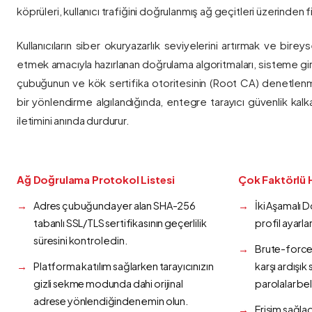
köprüleri, kullanıcı trafiğini doğrulanmış ağ geçitleri üzerinden fi
Kullanıcıların siber okuryazarlık seviyelerini artırmak ve bireys
etmek amacıyla hazırlanan doğrulama algoritmaları, sisteme gir
çubuğunun ve kök sertifika otoritesinin (Root CA) denetlenmes
bir yönlendirme algılandığında, entegre tarayıcı güvenlik kalk
iletimini anında durdurur.
Ağ Doğrulama Protokol Listesi
Çok Faktörlü 
Adres çubuğunda yer alan SHA-256
İki Aşamalı 
tabanlı SSL/TLS sertifikasının geçerlilik
profil ayarla
süresini kontrol edin.
Brute-force 
Platforma katılım sağlarken tarayıcınızın
karşı ardışı
gizli sekme modunda dahi orijinal
parolalar bel
adrese yönlendiğinden emin olun.
Erişim sağlad