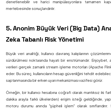
denetlenebilir ve harici manipülasyonlara tamamen kapa
mertebesinde sonuçlandırılır.
5. Anonim Büyük Veri (Big Data) Ana
Zeka Tabanlı Risk Yönetimi
Büyük veri analitiği, kullanıcı davranış kalıplarının çözümlenm
sürdürülmesi noktasında hayati bir enstrümandır. Enjoybet,
verileri gerçek zamanlı stream işleme motorları (Apache Flink /
eder. Bu süreç, kullanıcıların hesap güvenliğini tehdit edebile
saptanmasında bir erken uyarı mekanizması vazifesi görür.
Örneğin, bir kullanıcı hesabına coğrafi olarak mantıksız iki fa
dakika arayla farklı ülkelerden) erişim isteği geldiğinde, yap
motoru durumu anında "şüpheli işlem" olarak sınıflandırır. Si