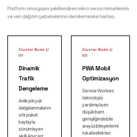
Platform omurgasını şekillendiren mikro servis mimarilerinin
ve veri dağıtım şebekelerinin derinlemesine haritası.
Cluster Node //
Cluster Node //
01
02
Dinamik
PWA Mobil
Trafik
Optimizasyon
Dengeleme
Service Workers
teknolojisi
Anlık pik yük
yardımıyla en
dalgalanmalarını
düşük bant
sıfır paket
genişliğinde bile
kaybıyla
arayüz bileşenlerini
sönümleyen
lokal bellekten
akıllı Anycast