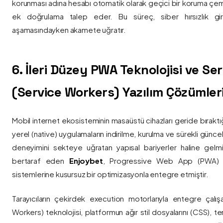
korunması adına hesabı otomatik olarak geçici bir koruma çemb
ek doğrulama talep eder. Bu süreç, siber hırsızlık gir
aşamasındayken akamete uğratır.
6. İleri Düzey PWA Teknolojisi ve Serv
(Service Workers) Yazılım Çözümler
Mobil internet ekosisteminin masaüstü cihazları geride bırak
yerel (native) uygulamaların indirilme, kurulma ve sürekli günce
deneyimini sekteye uğratan yapısal bariyerler haline gelm
bertaraf eden
Enjoybet
, Progressive Web App (PWA) mim
sistemlerine kusursuz bir optimizasyonla entegre etmiştir.
Tarayıcıların çekirdek execution motorlarıyla entegre çalışa
Workers) teknolojisi, platformun ağır stil dosyalarını (CSS), t