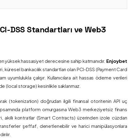
PCI-DSS Standartları ve Web3
nin en yüksek hassasiyet derecesine sahip katmanıdır.
Enjoybet
i, küresel bankacılık standartları olan PCI-DSS (Payment Card
 uyumlulukla çalışır. Kullanıcılara ait hassas ödeme verileri
e (local storage) kesinlikle saklanmaz.
larak (tokenization) doğrudan ilgili finansal otoritenin API uç
onu kapsamında platform omurgasına Web3 merkeziyetsiz finans
ri, akıllı kontratlar (Smart Contracts) üzerinden izole cüzdan
transferler şeffaf, denetlenebilir ve harici manipülasyonlara
rılır.