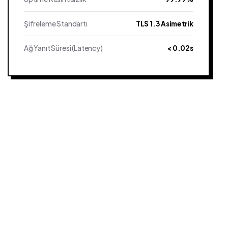
Şifreleme Standartı
TLS 1.3 Asimetrik
Ağ Yanıt Süresi (Latency)
< 0.02s