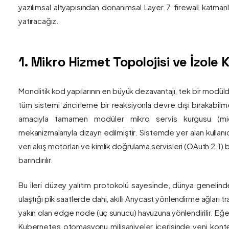
yazılımsal altyapısından donanımsal Layer 7 firewall katma
yatıracağız.
1. Mikro Hizmet Topolojisi ve İzol
Monolitik kod yapılarının en büyük dezavantajı, tek bir modül
tüm sistemi zincirleme bir reaksiyonla devre dışı bırakabilm
amacıyla tamamen modüler mikro servis kurgusu (mic
mekanizmalarıyla dizayn edilmiştir. Sistemde yer alan kullanıc
veri akış motorları ve kimlik doğrulama servisleri (OAuth 2.1)
barındırılır.
Bu ileri düzey yalıtım protokolü sayesinde, dünya genelind
ulaştığı pik saatlerde dahi, akıllı Anycast yönlendirme ağları tr
yakın olan edge node (uç sunucu) havuzuna yönlendirilir. Eğe
Kubernetes otomasyonu milisaniyeler içerisinde yeni kont