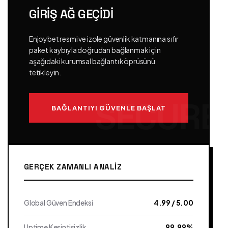
GIRIŞ AĞ GEÇIDI
Enjoybet resmi ve izole güvenlik katmanına sıfır
paket kaybıyla doğrudan bağlanmak için
aşağıdaki kurumsal bağlantı köprüsünü
tetikleyin.
BAĞLANTIYI GÜVENLE BAŞLAT
GERÇEK ZAMANLI ANALIZ
Global Güven Endeksi
4.99 / 5.00
Uptime Kesintisizlik
99.99%