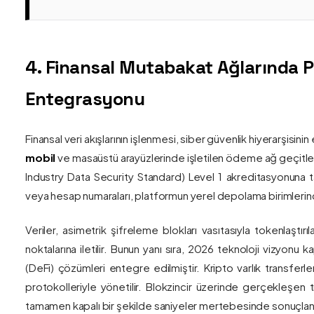
4. Finansal Mutabakat Ağlarında 
Entegrasyonu
Finansal veri akışlarının işlenmesi, siber güvenlik hiyerarşisi
mobil
ve masaüstü arayüzlerinde işletilen ödeme ağ geçitler
Industry Data Security Standard) Level 1 akreditasyonuna tam
veya hesap numaraları, platformun yerel depolama birimlerind
Veriler, asimetrik şifreleme blokları vasıtasıyla tokenlaştırı
noktalarına iletilir. Bunun yanı sıra, 2026 teknoloji vizy
(DeFi) çözümleri entegre edilmiştir. Kripto varlık transferle
protokolleriyle yönetilir. Blokzincir üzerinde gerçekleşen 
tamamen kapalı bir şekilde saniyeler mertebesinde sonuçlandı