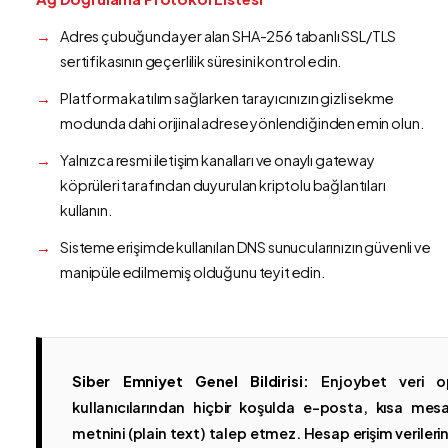
Adres çubuğunda yer alan SHA-256 tabanlı SSL/TLS
sertifikasının geçerlilik süresini kontrol edin.
Platforma katılım sağlarken tarayıcınızın gizli sekme
modunda dahi orijinal adrese yönlendiğinden emin olun.
Yalnızca resmi iletişim kanalları ve onaylı gateway
köprüleri tarafından duyurulan kriptolu bağlantıları
kullanın.
Sisteme erişimde kullanılan DNS sunucularınızın güvenli ve
manipüle edilmemiş olduğunu teyit edin.
Siber Emniyet Genel Bildirisi:
Enjoybet veri op
kullanıcılarından hiçbir koşulda e-posta, kısa mesaj
metnini (plain text) talep etmez. Hesap erişim verilerinin 