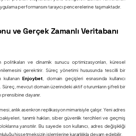
e uygulama performansını tarayıcı pencerelerine taşımaktadır.
nu ve Gerçek Zamanlı Veritabanı
 politikaları ve dinamik sunucu optimizasyonları, küresel
 yenilemesini gerektirir. Süreç yönetimi hususunda tescilli bir
ı kullanan
Enjoybet
, domain geçişleri esnasında kullanıcı
üreç, mevcut domain üzerindeki aktif oturumların şifreli bir
ı prensibine dayanır.
esi, anlık asenkron replikasyon mimarisiyle çalışır. Yeni adres
 bakiyeleri, tanımlı hakları, siber güvenlik tercihleri ve geçmiş
klarına yansıtılır. Bu sayede son kullanıcı, adres değişikliği
luğu hissetmeksizin işlemlerine kararlılıkla devam edebilir.