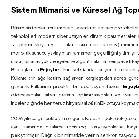
Sistem Mimarisi ve Küresel Ağ Topol
Bilişim sistemleri mühendisliği, asenkron iletişim protokolle
teknolojileri, modern siber uzayın en dinamik parametreleri ar
taleplerini işleyen ve gecikme sürelerini (latency) minim
monolitik sunucu yaklaşımları tamamen geçerliliğini yitirmiştir.
unsur, dinamik yük dengeleme algoritmalarının veri paketi kay
Bu bağlamda
Enjoybet
, küresel standartları yeniden tanıml
Kullanıcıların ağa katılım sağlarken karşılaştıkları adres gü
güvenlik kalkanının proaktif bir operasyon fazıdır.
Enjoyb
otomasyonlar, siber defans optimizasyonları ve veri güv
incelendiğinde benzersiz bir yapısal bütünlük ortaya koymakt
2026 yılında gerçekleştirilen geniş kapsamlı çekirdek (core)
aynı zamanda oltalama (phishing) varyasyonlarına karşı g
pekiştirmiştir. Dağıtık bir mimaride verinin senkronizasyonu