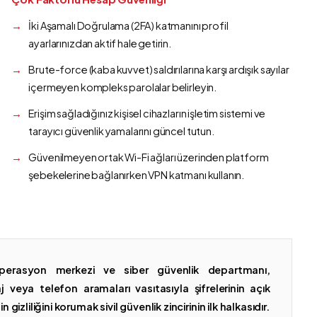
İki Aşamalı Doğrulama (2FA) katmanını profil
ayarlarınızdan aktif hale getirin.
Brute-force (kaba kuvvet) saldırılarına karşı ardışık sayılar
içermeyen kompleks parolalar belirleyin.
Erişim sağladığınız kişisel cihazların işletim sistemi ve
tarayıcı güvenlik yamalarını güncel tutun.
Güvenilmeyen ortak Wi-Fi ağları üzerinden platform
şebekelerine bağlanırken VPN katmanı kullanın.
erasyon merkezi ve siber güvenlik departmanı,
 veya telefon aramaları vasıtasıyla şifrelerinin açık
gizliliğini korumak sivil güvenlik zincirinin ilk halkasıdır.