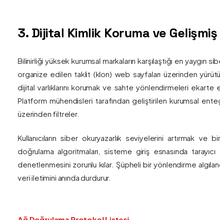
3. Dijital Kimlik Koruma ve Gelişmi
Bilinirliği yüksek kurumsal markaların karşılaştığı en yaygın si
organize edilen taklit (klon) web sayfaları üzerinden yürütül
dijital varlıklarını korumak ve sahte yönlendirmeleri ekarte 
Platform mühendisleri tarafından geliştirilen kurumsal enteg
üzerinden filtreler.
Kullanıcıların siber okuryazarlık seviyelerini artırmak ve 
doğrulama algoritmaları, sisteme giriş esnasında tarayıc
denetlenmesini zorunlu kılar. Şüpheli bir yönlendirme algıla
veri iletimini anında durdurur.
Ağ Doğrulama Protokol Listesi