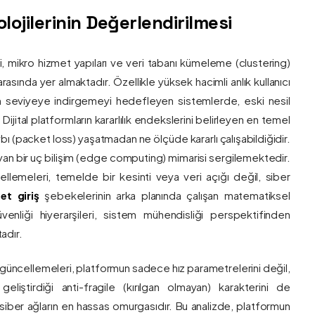
ojilerinin Değerlendirilmesi
ri, mikro hizmet yapıları ve veri tabanı kümeleme (clustering)
asında yer almaktadır. Özellikle yüksek hacimli anlık kullanıcı
um seviyeye indirgemeyi hedefleyen sistemlerde, eski nesil
 Dijital platformların kararlılık endekslerini belirleyen en temel
bı (packet loss) yaşatmadan ne ölçüde kararlı çalışabildiğidir.
ayan bir uç bilişim (edge computing) mimarisi sergilemektedir.
ncellemeleri, temelde bir kesinti veya veri açığı değil, siber
et giriş
şebekelerinin arka planında çalışan matematiksel
enliği hiyerarşileri, sistem mühendisliği perspektifinden
adır.
 güncellemeleri, platformun sadece hız parametrelerini değil,
eliştirdiği anti-fragile (kırılgan olmayan) karakterini de
, siber ağların en hassas omurgasıdır. Bu analizde, platformun