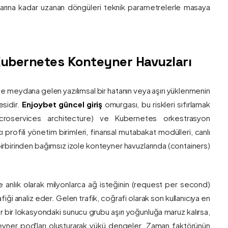
nlarına kadar uzanan döngüleri teknik parametrelerle masaya
e Kubernetes Konteyner Havuzları
de meydana gelen yazılımsal bir hatanın veya aşırı yüklenmenin
esidir.
Enjoybet güncel giriş
omurgası, bu riskleri sıfırlamak
roservices architecture) ve Kubernetes orkestrasyon
ı profili yönetim birimleri, finansal mutabakat modülleri, canlı
 birbirinden bağımsız izole konteyner havuzlarında (containers)
e anlık olarak milyonlarca ağ isteğinin (request per second)
afiği analiz eder. Gelen trafik, coğrafi olarak son kullanıcıya en
r bir lokasyondaki sunucu grubu aşırı yoğunluğa maruz kalırsa,
eyner pod'ları oluşturarak yükü dengeler. Zaman faktörünün