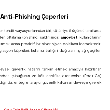
ş Anti-Phishing Çeperleri
ber tehdit varyasyonlarından biri, kötü niyetli üçüncü taraflarca
en oltalama (phishing) saldırılarıdır.
Enjoybet
, kullanıcılarının
etmek adına proaktif bir siber hijyen politikası izlemektedir.
rasyon köprüleri, kullanıcı trafiğini doğrulanmış ağ geçitleri
bireysel güvenlik hatlarını tahkim etmek amacıyla hazırlanan
ı adres çubuğunun ve kök sertifika otoritesinin (Root CA)
ndığında, entegre tarayıcı güvenlik kalkanları devreye girerek
Çok Faktörlü Hesap Güvenliği