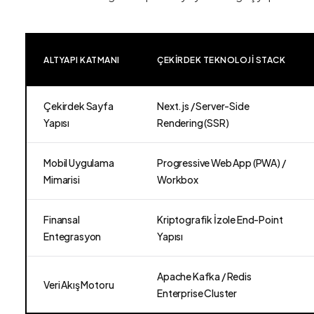
ALTYAPI KATMANI
ÇEKIRDEK TEKNOLOJI STACK
Çekirdek Sayfa
Next.js / Server-Side
Yapısı
Rendering (SSR)
Mobil Uygulama
Progressive Web App (PWA) /
Mimarisi
Workbox
Finansal
Kriptografik İzole End-Point
Entegrasyon
Yapısı
Apache Kafka / Redis
Veri Akış Motoru
Enterprise Cluster