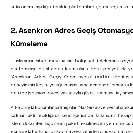
kritik önem taşıdığı interaktif platformlarda, bu süreç nativ
2. Asenkron Adres Geçiş Otomasyo
Kümeleme
Uluslararası siber mevzuatlar, bölgesel telekomünikasyon
platformların dijital adres katmanlarını belirli periyotlarla
"Asenkron Adres Geçiş Otomasyonu" (AATA) algoritmas
deneyiminin kesintiye uğramasını tamamen engellemektedir. S
belirteç (session token) vasıtasıyla güvenli katmana taşınmas
Arka planda konumlandırılmış olan Master-Slave veritabanı küm
katmanı aktif edildiği saliseler içerisinde, kullanıcının hesap
işlem dökümleri hiçbir veri paketi eksilmeden yeni sunucu blo
esnasında herhangi bir kopma veya yeniden giriş yapma zorunlu