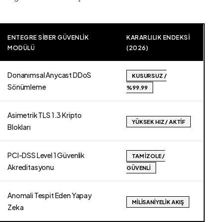
ENTEGRE SIBER GÜVENLIK
KARARLILIK ENDEKSI
MODÜLÜ
(2026)
Donanımsal Anycast DDoS
KUSURSUZ /
Sönümleme
%99.99
Asimetrik TLS 1.3 Kripto
YÜKSEK HIZ / AKTIF
Blokları
PCI-DSS Level 1 Güvenlik
TAM İZOLE /
Akreditasyonu
GÜVENLI
Anomali Tespit Eden Yapay
MILISANIYELIK AKIŞ
Zeka