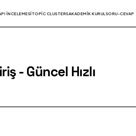
API İNCELEMESI
TOPIC CLUSTERS
AKADEMIK KURUL
SORU-CEVAP
iş - Güncel Hızlı