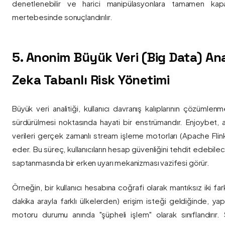
denetlenebilir ve harici manipülasyonlara tamamen kapa
mertebesinde sonuçlandırılır.
5. Anonim Büyük Veri (Big Data) Ana
Zeka Tabanlı Risk Yönetimi
Büyük veri analitiği, kullanıcı davranış kalıplarının çözümlenm
sürdürülmesi noktasında hayati bir enstrümandır. Enjoybet,
verileri gerçek zamanlı stream işleme motorları (Apache Flink /
eder. Bu süreç, kullanıcıların hesap güvenliğini tehdit edebile
saptanmasında bir erken uyarı mekanizması vazifesi görür.
Örneğin, bir kullanıcı hesabına coğrafi olarak mantıksız iki fa
dakika arayla farklı ülkelerden) erişim isteği geldiğinde, yap
motoru durumu anında "şüpheli işlem" olarak sınıflandırır. Si