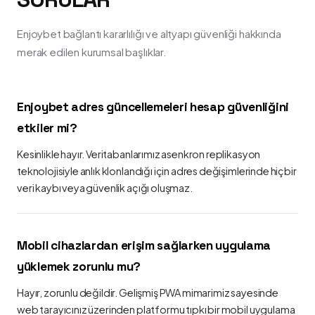
Enjoybet bağlantı kararlılığı ve altyapı güvenliği hakkında
merak edilen kurumsal başlıklar.
Enjoybet adres güncellemeleri hesap güvenliğini
etkiler mi?
Kesinlikle hayır. Veritabanlarımız asenkron replikasyon
teknolojisiyle anlık klonlandığı için adres değişimlerinde hiçbir
veri kaybı veya güvenlik açığı oluşmaz.
Mobil cihazlardan erişim sağlarken uygulama
yüklemek zorunlu mu?
Hayır, zorunlu değildir. Gelişmiş PWA mimarimiz sayesinde
web tarayıcınız üzerinden platformu tıpkı bir mobil uygulama