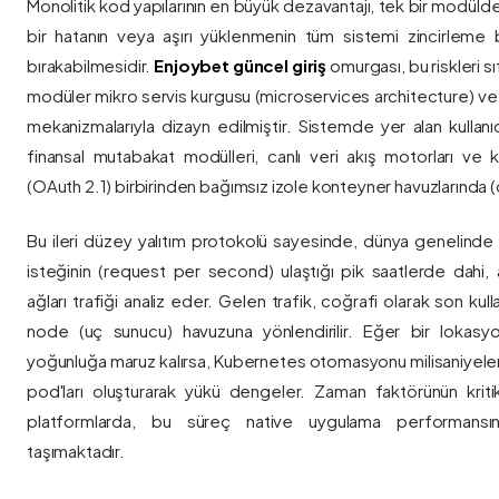
Monolitik kod yapılarının en büyük dezavantajı, tek bir modül
bir hatanın veya aşırı yüklenmenin tüm sistemi zincirleme 
bırakabilmesidir.
Enjoybet güncel giriş
omurgası, bu riskleri 
modüler mikro servis kurgusu (microservices architecture) 
mekanizmalarıyla dizayn edilmiştir. Sistemde yer alan kullanıcı
finansal mutabakat modülleri, canlı veri akış motorları ve k
(OAuth 2.1) birbirinden bağımsız izole konteyner havuzlarında (co
Bu ileri düzey yalıtım protokolü sayesinde, dünya genelinde a
isteğinin (request per second) ulaştığı pik saatlerde dahi, 
ağları trafiği analiz eder. Gelen trafik, coğrafi olarak son ku
node (uç sunucu) havuzuna yönlendirilir. Eğer bir lokasy
yoğunluğa maruz kalırsa, Kubernetes otomasyonu milisaniyeler
pod'ları oluşturarak yükü dengeler. Zaman faktörünün kriti
platformlarda, bu süreç native uygulama performansını
taşımaktadır.