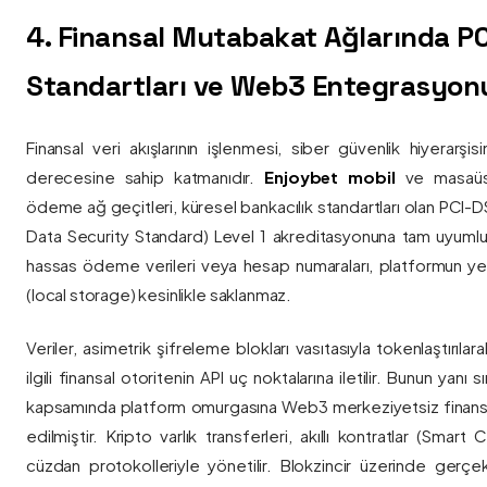
4. Finansal Mutabakat Ağlarında P
Standartları ve Web3 Entegrasyon
Finansal veri akışlarının işlenmesi, siber güvenlik hiyerarşi
derecesine sahip katmanıdır.
Enjoybet mobil
ve masaüstü
ödeme ağ geçitleri, küresel bankacılık standartları olan PCI-
Data Security Standard) Level 1 akreditasyonuna tam uyumlulukla
hassas ödeme verileri veya hesap numaraları, platformun ye
(local storage) kesinlikle saklanmaz.
Veriler, asimetrik şifreleme blokları vasıtasıyla tokenlaştırıl
ilgili finansal otoritenin API uç noktalarına iletilir. Bunun yanı
kapsamında platform omurgasına Web3 merkeziyetsiz finans
edilmiştir. Kripto varlık transferleri, akıllı kontratlar (Smar
cüzdan protokolleriyle yönetilir. Blokzincir üzerinde gerçe