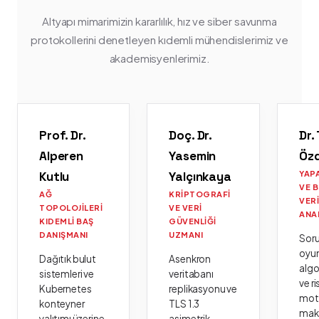
Altyapı mimarimizin kararlılık, hız ve siber savunma
protokollerini denetleyen kıdemli mühendislerimiz ve
akademisyenlerimiz.
Prof. Dr.
Doç. Dr.
Dr.
Alperen
Yasemin
Öz
Kutlu
Yalçınkaya
YAP
VE 
AĞ
KRIPTOGRAFI
VER
TOPOLOJILERI
VE VERI
ANA
KIDEMLI BAŞ
GÜVENLIĞI
DANIŞMANI
UZMANI
Sor
oyu
Dağıtık bulut
Asenkron
algo
sistemleri ve
veritabanı
ve ri
Kubernetes
replikasyonu ve
moto
konteyner
TLS 1.3
mak
yalıtımı üzerine
asimetrik