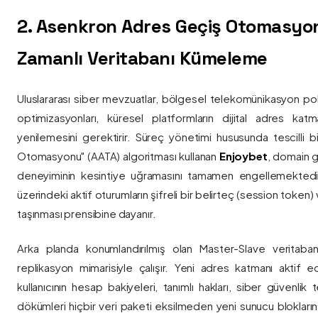
2. Asenkron Adres Geçiş Otomasyo
Zamanlı Veritabanı Kümeleme
Uluslararası siber mevzuatlar, bölgesel telekomünikasyon poli
optimizasyonları, küresel platformların dijital adres katmanl
yenilemesini gerektirir. Süreç yönetimi hususunda tescilli
Otomasyonu" (AATA) algoritması kullanan
Enjoybet
, domain g
deneyiminin kesintiye uğramasını tamamen engellemekted
üzerindeki aktif oturumların şifreli bir belirteç (session token)
taşınması prensibine dayanır.
Arka planda konumlandırılmış olan Master-Slave veritaban
replikasyon mimarisiyle çalışır. Yeni adres katmanı aktif edi
kullanıcının hesap bakiyeleri, tanımlı hakları, siber güvenlik
dökümleri hiçbir veri paketi eksilmeden yeni sunucu blokların