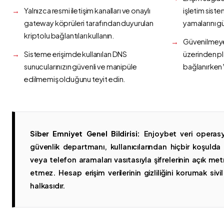
Yalnızca resmi iletişim kanalları ve onaylı
işletim siste
gateway köprüleri tarafından duyurulan
yamalarını g
kriptolu bağlantıları kullanın.
Güvenilmeyen
Sisteme erişimde kullanılan DNS
üzerinden p
sunucularınızın güvenli ve manipüle
bağlanırken 
edilmemiş olduğunu teyit edin.
Siber Emniyet Genel Bildirisi:
Enjoybet veri operasy
güvenlik departmanı, kullanıcılarından hiçbir koşuld
veya telefon aramaları vasıtasıyla şifrelerinin açık metn
etmez. Hesap erişim verilerinin gizliliğini korumak sivil 
halkasıdır.