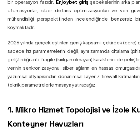
bir operasyon fazıdır.
Enjoybet giriş
şebekelerinin arka pla
otomasyonlar, siber defans optimizasyonları ve veri güvenl
mühendisliği perspektifinden incelendiğinde benzersiz bi
koymaktadır.
2026 yılında gerçekleştirilen geniş kapsamlı çekirdek (core) 
sadece hız parametrelerini değil, aynı zamanda oltalama (phis
geliştirdiği anti-fragile (kırılgan olmayan) karakterini de pekişti
verinin senkronizasyonu, siber ağların en hassas omurgasıdı
yazılımsal altyapısından donanımsal Layer 7 firewall katmanla
teknik parametrelerle masaya yatıracağız.
1. Mikro Hizmet Topolojisi ve İzole 
Konteyner Havuzları