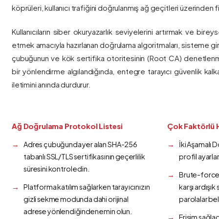
köprüleri, kullanıcı trafiğini doğrulanmış ağ geçitleri üzerinden fi
Kullanıcıların siber okuryazarlık seviyelerini artırmak ve bireys
etmek amacıyla hazırlanan doğrulama algoritmaları, sisteme gir
çubuğunun ve kök sertifika otoritesinin (Root CA) denetlenmes
bir yönlendirme algılandığında, entegre tarayıcı güvenlik kalk
iletimini anında durdurur.
Ağ Doğrulama Protokol Listesi
Çok Faktörlü 
Adres çubuğunda yer alan SHA-256
İki Aşamalı 
tabanlı SSL/TLS sertifikasının geçerlilik
profil ayarla
süresini kontrol edin.
Brute-force 
Platforma katılım sağlarken tarayıcınızın
karşı ardışı
gizli sekme modunda dahi orijinal
parolalar bel
adrese yönlendiğinden emin olun.
Erişim sağlad