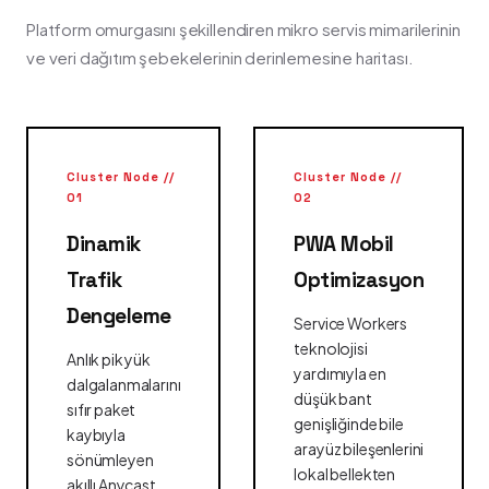
Platform omurgasını şekillendiren mikro servis mimarilerinin
ve veri dağıtım şebekelerinin derinlemesine haritası.
Cluster Node //
Cluster Node //
01
02
Dinamik
PWA Mobil
Trafik
Optimizasyon
Dengeleme
Service Workers
teknolojisi
Anlık pik yük
yardımıyla en
dalgalanmalarını
düşük bant
sıfır paket
genişliğinde bile
kaybıyla
arayüz bileşenlerini
sönümleyen
lokal bellekten
akıllı Anycast