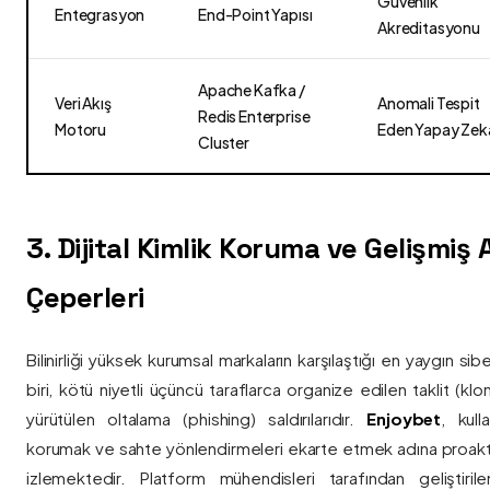
Güvenlik
Entegrasyon
End-Point Yapısı
Akreditasyonu
Apache Kafka /
Veri Akış
Anomali Tespit
Redis Enterprise
Motoru
Eden Yapay Zek
Cluster
3. Dijital Kimlik Koruma ve Gelişmiş
Çeperleri
Bilinirliği yüksek kurumsal markaların karşılaştığı en yaygın si
biri, kötü niyetli üçüncü taraflarca organize edilen taklit (kl
yürütülen oltalama (phishing) saldırılarıdır.
Enjoybet
, kulla
korumak ve sahte yönlendirmeleri ekarte etmek adına proaktif 
izlemektedir. Platform mühendisleri tarafından geliştiri