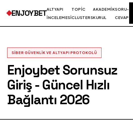
ALTYAPI
TOPIC
AKADEMIK
SORU-
ENJOYBET
İNCELEMESI
CLUSTERS
KURUL
CEVAP
SIBER GÜVENLIK VE ALTYAPI PROTOKOLÜ
Enjoybet Sorunsuz
Giriş - Güncel Hızlı
Bağlantı 2026