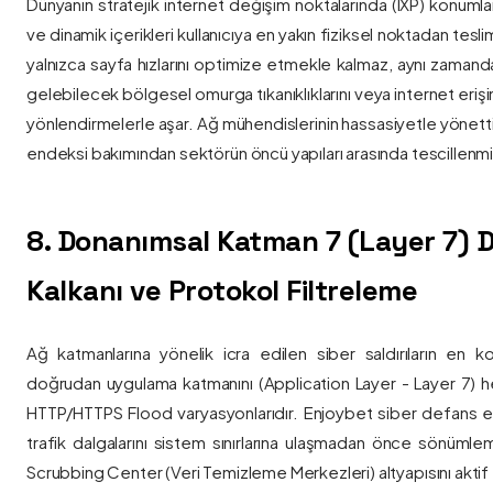
Dünyanın stratejik internet değişim noktalarında (IXP) konumlan
ve dinamik içerikleri kullanıcıya en yakın fiziksel noktadan tesl
yalnızca sayfa hızlarını optimize etmekle kalmaz, aynı zama
gelebilecek bölgesel omurga tıkanıklıklarını veya internet eriş
yönlendirmelerle aşar. Ağ mühendislerinin hassasiyetle yönettiği
endeksi bakımından sektörün öncü yapıları arasında tescillenmiş
8. Donanımsal Katman 7 (Layer 7)
Kalkanı ve Protokol Filtreleme
Ağ katmanlarına yönelik icra edilen siber saldırıların en ko
doğrudan uygulama katmanını (Application Layer - Layer 7) h
HTTP/HTTPS Flood varyasyonlarıdır. Enjoybet siber defans ekip
trafik dalgalarını sistem sınırlarına ulaşmadan önce sönüml
Scrubbing Center (Veri Temizleme Merkezleri) altyapısını aktif