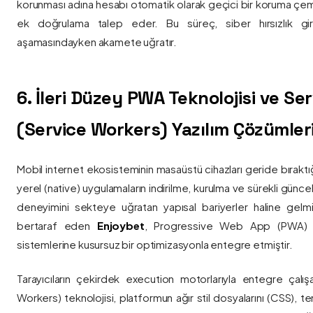
korunması adına hesabı otomatik olarak geçici bir koruma çemb
ek doğrulama talep eder. Bu süreç, siber hırsızlık gir
aşamasındayken akamete uğratır.
6. İleri Düzey PWA Teknolojisi ve Serv
(Service Workers) Yazılım Çözümler
Mobil internet ekosisteminin masaüstü cihazları geride bırak
yerel (native) uygulamaların indirilme, kurulma ve sürekli günce
deneyimini sekteye uğratan yapısal bariyerler haline gelm
bertaraf eden
Enjoybet
, Progressive Web App (PWA) mim
sistemlerine kusursuz bir optimizasyonla entegre etmiştir.
Tarayıcıların çekirdek execution motorlarıyla entegre çalışa
Workers) teknolojisi, platformun ağır stil dosyalarını (CSS), t