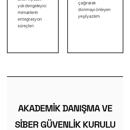
çağırarak
yük dengeleyici
donmayı önleyen
mimarilerin
yeşil yazılım.
entegrasyon
süreçleri.
AKADEMIK DANIŞMA VE
SIBER GÜVENLIK KURULU