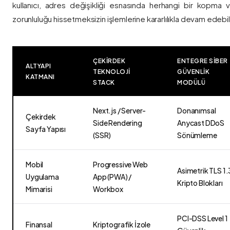
kullanıcı, adres değişikliği esnasında herhangi bir kopma
zorunluluğu hissetmeksizin işlemlerine kararlılıkla devam edebili
ÇEKIRDEK
ENTEGRE SIBER
ALTYAPI
TEKNOLOJI
GÜVENLIK
KATMANI
STACK
MODÜLÜ
Next.js / Server-
Donanımsal
Çekirdek
Side Rendering
Anycast DDoS
Sayfa Yapısı
(SSR)
Sönümleme
Mobil
Progressive Web
Asimetrik TLS 1.
Uygulama
App (PWA) /
Kripto Blokları
Mimarisi
Workbox
PCI-DSS Level 1
Finansal
Kriptografik İzole