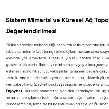
Sistem Mimarisi ve Küresel Ağ Topolo
Değerlendirilmesi
Bilişim sistemleri mühendisliği, asenkron iletişim protokolleri, 
tabanı kümeleme (clustering) teknolojileri, modern siber uzay
arasında yer almaktadır. Özellikle yüksek hacimli anlık kulla
gecikme sürelerini (latency) minimum seviyeye indirgemey
eski nesil monolitik sunucu yaklaşımları tamamen geçerliliğini yitir
kararlılık endekslerini belirleyen en temel unsur, dinamik yük
veri paketi kaybı (packet loss) yaşatmadan ne ölçüde kararlı ça
Enjoybet
, küresel standartları yeniden tanımlayan bir uç
mimarisi sergilemektedir. Kullanıcıların ağa katılım sağla
güncellemeleri, temelde bir kesinti veya veri açığı değil, siber 