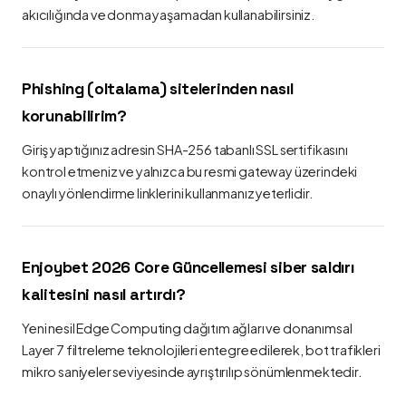
akıcılığında ve donma yaşamadan kullanabilirsiniz.
Phishing (oltalama) sitelerinden nasıl
korunabilirim?
Giriş yaptığınız adresin SHA-256 tabanlı SSL sertifikasını
kontrol etmeniz ve yalnızca bu resmi gateway üzerindeki
onaylı yönlendirme linklerini kullanmanız yeterlidir.
Enjoybet 2026 Core Güncellemesi siber saldırı
kalitesini nasıl artırdı?
Yeni nesil Edge Computing dağıtım ağları ve donanımsal
Layer 7 filtreleme teknolojileri entegre edilerek, bot trafikleri
mikro saniyeler seviyesinde ayrıştırılıp sönümlenmektedir.