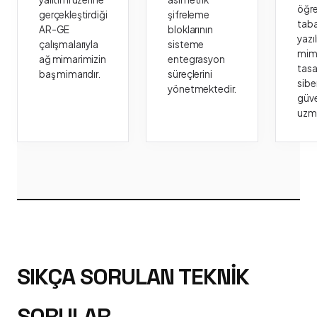
öğr
gerçekleştirdiği
şifreleme
taba
AR-GE
bloklarının
yazı
çalışmalarıyla
sisteme
mima
ağ mimarimizin
entegrasyon
tasa
baş mimarıdır.
süreçlerini
sibe
yönetmektedir.
güve
uzm
SIKÇA SORULAN TEKNIK
SORULAR