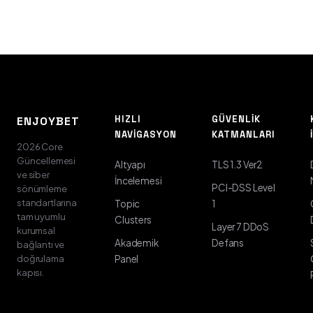
HIZLI
GÜVENLIK
ENJOYBET
NAVIGASYON
KATMANLARI
2026 Core
Güncellemesi
Altyapı
TLS 1.3 Ver2
ve siber
İncelemesi
PCI-DSS Level
sönümleme
standartlarına
Topic
1
tam uyumlu
Clusters
Layer 7 DDoS
kurumsal
Akademik
Defans
bağlantı ve
doğrulama
Panel
kapısı.