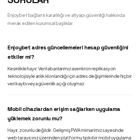
Enjoybet bağlantı kararlılığı ve altyapı güvenliği hakkında
merak edilen kurumsal başlıklar.
Enjoybet adres güncellemeleri hesap güvenliğini
etkiler mi?
Kesinlikle hayır. Veritabanlarımız asenkron replikasyon
teknolojisiyle anlık klonlandığı için adres değişimlerinde hiçbir
veri kaybı veya güvenlik açığı oluşmaz.
Mobil cihazlardan erişim sağlarken uygulama
yüklemek zorunlu mu?
Hayır, zorunlu değildir. Gelişmiş PWA mimarimiz sayesinde
web tarayıcınız üzerinden platformu tıpkı bir mobil uygulama