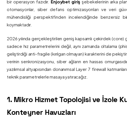
bir operasyon fazıdır.
Enjoybet giriş
şebekelerinin arka pla
otomasyonlar, siber defans optimizasyonları ve veri güvenl
mühendisliği perspektifinden incelendiğinde benzersiz bi
koymaktadır.
2026 yılında gerçekleştirilen geniş kapsamlı çekirdek (core) 
sadece hız parametrelerini değil, aynı zamanda oltalama (phis
geliştirdiği anti-fragile (kırılgan olmayan) karakterini de pekişti
verinin senkronizasyonu, siber ağların en hassas omurgasıdı
yazılımsal altyapısından donanımsal Layer 7 firewall katmanla
teknik parametrelerle masaya yatıracağız.
1. Mikro Hizmet Topolojisi ve İzole 
Konteyner Havuzları