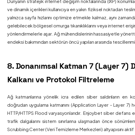
Dünyanın stratejik internet değişim noktalarında (IXP) konumlan
ve dinamik içerikleri kullanıcıya en yakın fiziksel noktadan tesl
yalnızca sayfa hızlarını optimize etmekle kalmaz, aynı zama
gelebilecek bölgesel omurga tıkanıklıklarını veya internet eriş
yönlendirmelerle aşar. Ağ mühendislerinin hassasiyetle yönettiği
endeksi bakımından sektörün öncü yapıları arasında tescillenmiş
8. Donanımsal Katman 7 (Layer 7)
Kalkanı ve Protokol Filtreleme
Ağ katmanlarına yönelik icra edilen siber saldırıların en ko
doğrudan uygulama katmanını (Application Layer - Layer 7) h
HTTP/HTTPS Flood varyasyonlarıdır. Enjoybet siber defans ekip
trafik dalgalarını sistem sınırlarına ulaşmadan önce sönüml
Scrubbing Center (Veri Temizleme Merkezleri) altyapısını aktif