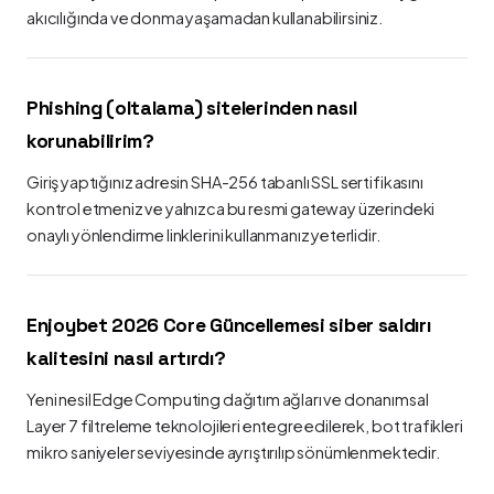
akıcılığında ve donma yaşamadan kullanabilirsiniz.
Phishing (oltalama) sitelerinden nasıl
korunabilirim?
Giriş yaptığınız adresin SHA-256 tabanlı SSL sertifikasını
kontrol etmeniz ve yalnızca bu resmi gateway üzerindeki
onaylı yönlendirme linklerini kullanmanız yeterlidir.
Enjoybet 2026 Core Güncellemesi siber saldırı
kalitesini nasıl artırdı?
Yeni nesil Edge Computing dağıtım ağları ve donanımsal
Layer 7 filtreleme teknolojileri entegre edilerek, bot trafikleri
mikro saniyeler seviyesinde ayrıştırılıp sönümlenmektedir.