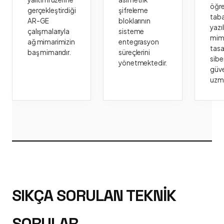
öğr
gerçekleştirdiği
şifreleme
taba
AR-GE
bloklarının
yazı
çalışmalarıyla
sisteme
mima
ağ mimarimizin
entegrasyon
tasa
baş mimarıdır.
süreçlerini
sibe
yönetmektedir.
güve
uzm
SIKÇA SORULAN TEKNIK
SORULAR