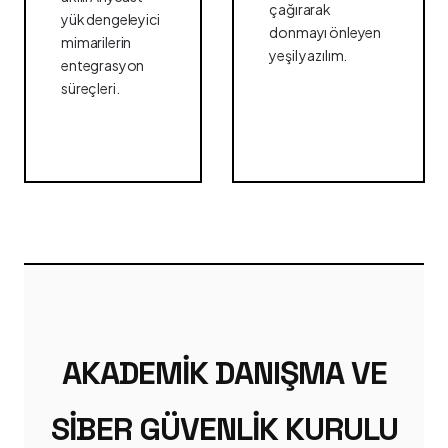
çağırarak
yük dengeleyici
donmayı önleyen
mimarilerin
yeşil yazılım.
entegrasyon
süreçleri.
AKADEMIK DANIŞMA VE
SIBER GÜVENLIK KURULU