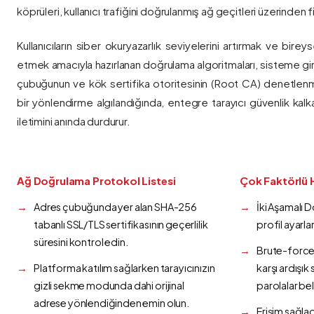
köprüleri, kullanıcı trafiğini doğrulanmış ağ geçitleri üzerinden fi
Kullanıcıların siber okuryazarlık seviyelerini artırmak ve bireys
etmek amacıyla hazırlanan doğrulama algoritmaları, sisteme gir
çubuğunun ve kök sertifika otoritesinin (Root CA) denetlenmes
bir yönlendirme algılandığında, entegre tarayıcı güvenlik kalk
iletimini anında durdurur.
Ağ Doğrulama Protokol Listesi
Çok Faktörlü 
Adres çubuğunda yer alan SHA-256
İki Aşamalı 
tabanlı SSL/TLS sertifikasının geçerlilik
profil ayarla
süresini kontrol edin.
Brute-force 
Platforma katılım sağlarken tarayıcınızın
karşı ardışı
gizli sekme modunda dahi orijinal
parolalar bel
adrese yönlendiğinden emin olun.
Erişim sağlad