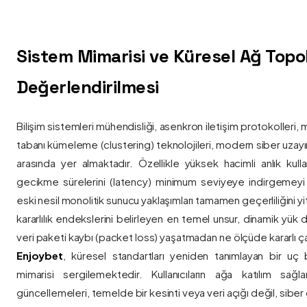
Sistem Mimarisi ve Küresel Ağ Topolo
Değerlendirilmesi
Bilişim sistemleri mühendisliği, asenkron iletişim protokolleri, 
tabanı kümeleme (clustering) teknolojileri, modern siber uzay
arasında yer almaktadır. Özellikle yüksek hacimli anlık kulla
gecikme sürelerini (latency) minimum seviyeye indirgemey
eski nesil monolitik sunucu yaklaşımları tamamen geçerliliğini yitir
kararlılık endekslerini belirleyen en temel unsur, dinamik yük
veri paketi kaybı (packet loss) yaşatmadan ne ölçüde kararlı ça
Enjoybet
, küresel standartları yeniden tanımlayan bir uç
mimarisi sergilemektedir. Kullanıcıların ağa katılım sağla
güncellemeleri, temelde bir kesinti veya veri açığı değil, siber 