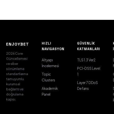
HIZLI
GÜVENLIK
ENJOYBET
NAVIGASYON
KATMANLARI
2026 Core
Güncellemesi
Altyapı
TLS 1.3 Ver2
ve siber
İncelemesi
PCI-DSS Level
sönümleme
standartlarına
Topic
1
tam uyumlu
Clusters
Layer 7 DDoS
kurumsal
Akademik
Defans
bağlantı ve
doğrulama
Panel
kapısı.