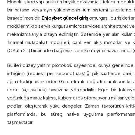
Monolitik kod yapılarının en büyük dezavantajı, tek bir modül
bir hatanın veya aşırı yüklenmenin tüm sistemi zincirleme 
bırakabilmesidir.
Enjoybet güncel giriş
omurgası, bu riskleri 
modüler mikro servis kurgusu (microservices architecture) 
mekanizmalarıyla dizayn edilmiştir. Sistemde yer alan kullanıcı
finansal mutabakat modülleri, canlı veri akış motorları ve k
(OAuth 2.1) birbirinden bağımsız izole konteyner havuzlarında (co
Bu ileri düzey yalıtım protokolü sayesinde, dünya genelinde a
isteğinin (request per second) ulaştığı pik saatlerde dahi, 
ağları trafiği analiz eder. Gelen trafik, coğrafi olarak son ku
node (uç sunucu) havuzuna yönlendirilir. Eğer bir lokasy
yoğunluğa maruz kalırsa, Kubernetes otomasyonu milisaniyeler
pod'ları oluşturarak yükü dengeler. Zaman faktörünün kriti
platformlarda, bu süreç native uygulama performansını
taşımaktadır.