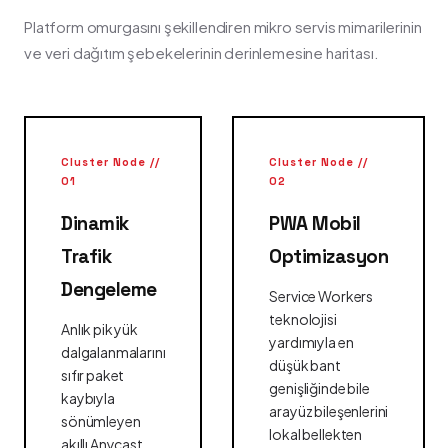
Platform omurgasını şekillendiren mikro servis mimarilerinin
ve veri dağıtım şebekelerinin derinlemesine haritası.
Cluster Node //
Cluster Node //
01
02
Dinamik
PWA Mobil
Trafik
Optimizasyon
Dengeleme
Service Workers
teknolojisi
Anlık pik yük
yardımıyla en
dalgalanmalarını
düşük bant
sıfır paket
genişliğinde bile
kaybıyla
arayüz bileşenlerini
sönümleyen
lokal bellekten
akıllı Anycast