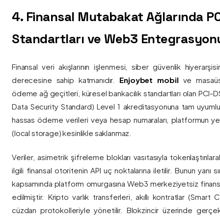
4. Finansal Mutabakat Ağlarında P
Standartları ve Web3 Entegrasyon
Finansal veri akışlarının işlenmesi, siber güvenlik hiyerarşi
derecesine sahip katmanıdır.
Enjoybet mobil
ve masaüstü
ödeme ağ geçitleri, küresel bankacılık standartları olan PCI-
Data Security Standard) Level 1 akreditasyonuna tam uyumlulukla
hassas ödeme verileri veya hesap numaraları, platformun ye
(local storage) kesinlikle saklanmaz.
Veriler, asimetrik şifreleme blokları vasıtasıyla tokenlaştırıl
ilgili finansal otoritenin API uç noktalarına iletilir. Bunun yanı
kapsamında platform omurgasına Web3 merkeziyetsiz finans
edilmiştir. Kripto varlık transferleri, akıllı kontratlar (Smar
cüzdan protokolleriyle yönetilir. Blokzincir üzerinde gerçe