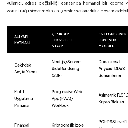
kullanıcı, adres değişikliği esnasında herhangi bir kopma
zorunluluğu hissetmeksizin işlemlerine kararlılıkla devam edebili
ÇEKIRDEK
ENTEGRE SIBER
ALTYAPI
TEKNOLOJI
GÜVENLIK
KATMANI
STACK
MODÜLÜ
Next.js / Server-
Donanımsal
Çekirdek
Side Rendering
Anycast DDoS
Sayfa Yapısı
(SSR)
Sönümleme
Mobil
Progressive Web
Asimetrik TLS 1.
Uygulama
App (PWA) /
Kripto Blokları
Mimarisi
Workbox
PCI-DSS Level 1
Finansal
Kriptografik İzole