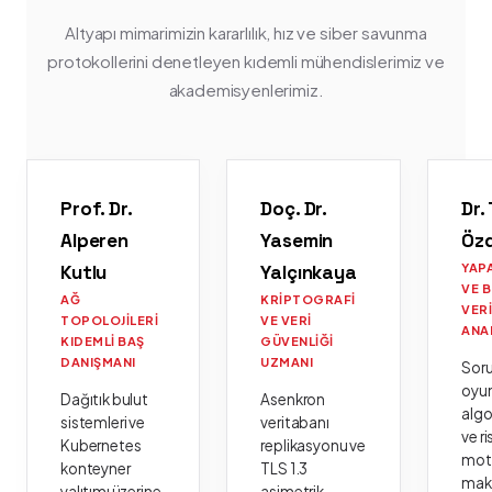
Altyapı mimarimizin kararlılık, hız ve siber savunma
protokollerini denetleyen kıdemli mühendislerimiz ve
akademisyenlerimiz.
Prof. Dr.
Doç. Dr.
Dr.
Alperen
Yasemin
Öz
Kutlu
Yalçınkaya
YAP
VE 
AĞ
KRIPTOGRAFI
VER
TOPOLOJILERI
VE VERI
ANA
KIDEMLI BAŞ
GÜVENLIĞI
DANIŞMANI
UZMANI
Sor
oyu
Dağıtık bulut
Asenkron
algo
sistemleri ve
veritabanı
ve ri
Kubernetes
replikasyonu ve
moto
konteyner
TLS 1.3
mak
yalıtımı üzerine
asimetrik