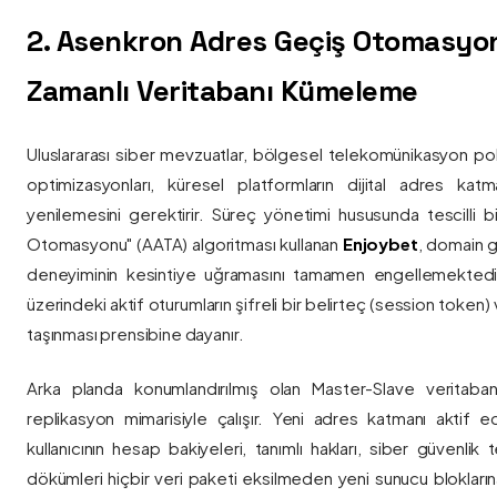
2. Asenkron Adres Geçiş Otomasyo
Zamanlı Veritabanı Kümeleme
Uluslararası siber mevzuatlar, bölgesel telekomünikasyon poli
optimizasyonları, küresel platformların dijital adres katmanl
yenilemesini gerektirir. Süreç yönetimi hususunda tescilli
Otomasyonu" (AATA) algoritması kullanan
Enjoybet
, domain g
deneyiminin kesintiye uğramasını tamamen engellemekted
üzerindeki aktif oturumların şifreli bir belirteç (session token)
taşınması prensibine dayanır.
Arka planda konumlandırılmış olan Master-Slave veritaban
replikasyon mimarisiyle çalışır. Yeni adres katmanı aktif edi
kullanıcının hesap bakiyeleri, tanımlı hakları, siber güvenlik
dökümleri hiçbir veri paketi eksilmeden yeni sunucu blokların