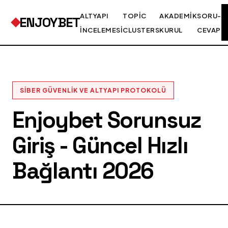
ALTYAPI
TOPIC
AKADEMIK
SORU-
ENJOYBET
İNCELEMESI
CLUSTERS
KURUL
CEVAP
SIBER GÜVENLIK VE ALTYAPI PROTOKOLÜ
Enjoybet Sorunsuz
Giriş - Güncel Hızlı
Bağlantı 2026