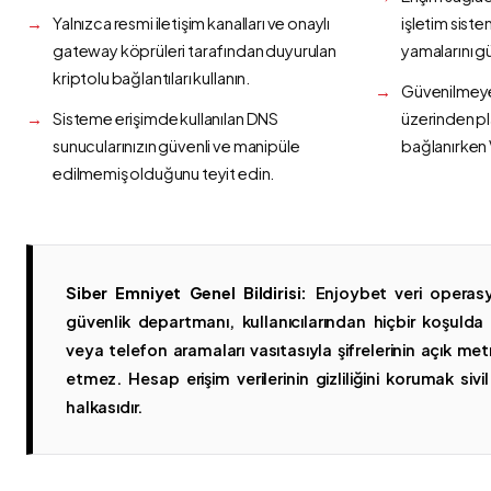
Yalnızca resmi iletişim kanalları ve onaylı
işletim siste
gateway köprüleri tarafından duyurulan
yamalarını g
kriptolu bağlantıları kullanın.
Güvenilmeyen
Sisteme erişimde kullanılan DNS
üzerinden p
sunucularınızın güvenli ve manipüle
bağlanırken 
edilmemiş olduğunu teyit edin.
Siber Emniyet Genel Bildirisi:
Enjoybet veri operasy
güvenlik departmanı, kullanıcılarından hiçbir koşuld
veya telefon aramaları vasıtasıyla şifrelerinin açık metn
etmez. Hesap erişim verilerinin gizliliğini korumak sivil 
halkasıdır.