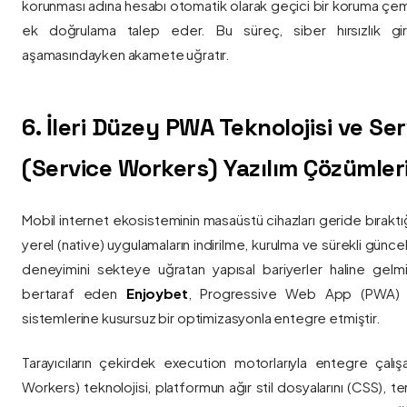
korunması adına hesabı otomatik olarak geçici bir koruma çemb
ek doğrulama talep eder. Bu süreç, siber hırsızlık gir
aşamasındayken akamete uğratır.
6. İleri Düzey PWA Teknolojisi ve Serv
(Service Workers) Yazılım Çözümler
Mobil internet ekosisteminin masaüstü cihazları geride bırak
yerel (native) uygulamaların indirilme, kurulma ve sürekli günce
deneyimini sekteye uğratan yapısal bariyerler haline gelm
bertaraf eden
Enjoybet
, Progressive Web App (PWA) mim
sistemlerine kusursuz bir optimizasyonla entegre etmiştir.
Tarayıcıların çekirdek execution motorlarıyla entegre çalışa
Workers) teknolojisi, platformun ağır stil dosyalarını (CSS), t