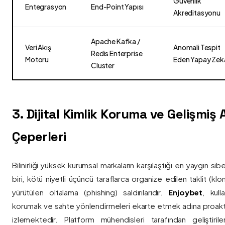
Güvenlik
Entegrasyon
End-Point Yapısı
Akreditasyonu
Apache Kafka /
Veri Akış
Anomali Tespit
Redis Enterprise
Motoru
Eden Yapay Zek
Cluster
3. Dijital Kimlik Koruma ve Gelişmiş
Çeperleri
Bilinirliği yüksek kurumsal markaların karşılaştığı en yaygın si
biri, kötü niyetli üçüncü taraflarca organize edilen taklit (kl
yürütülen oltalama (phishing) saldırılarıdır.
Enjoybet
, kulla
korumak ve sahte yönlendirmeleri ekarte etmek adına proaktif 
izlemektedir. Platform mühendisleri tarafından geliştiri