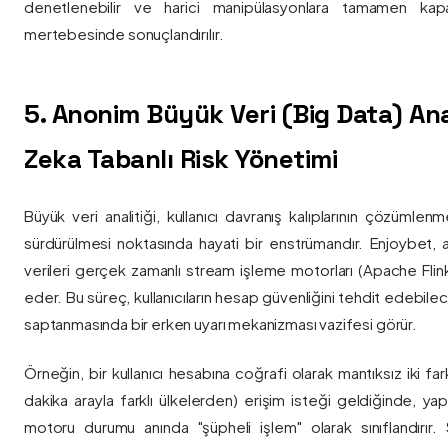
denetlenebilir ve harici manipülasyonlara tamamen kapa
mertebesinde sonuçlandırılır.
5. Anonim Büyük Veri (Big Data) Ana
Zeka Tabanlı Risk Yönetimi
Büyük veri analitiği, kullanıcı davranış kalıplarının çözümlenm
sürdürülmesi noktasında hayati bir enstrümandır. Enjoybet,
verileri gerçek zamanlı stream işleme motorları (Apache Flink /
eder. Bu süreç, kullanıcıların hesap güvenliğini tehdit edebile
saptanmasında bir erken uyarı mekanizması vazifesi görür.
Örneğin, bir kullanıcı hesabına coğrafi olarak mantıksız iki fa
dakika arayla farklı ülkelerden) erişim isteği geldiğinde, yap
motoru durumu anında "şüpheli işlem" olarak sınıflandırır. Si