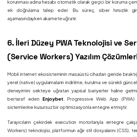
korunması adına hesabı otomatik olarak geçici bir koruma çemb
ek doğrulama talep eder. Bu süreç, siber hırsızlık gir
aşamasındayken akamete uğratır.
6. İleri Düzey PWA Teknolojisi ve Serv
(Service Workers) Yazılım Çözümler
Mobil internet ekosisteminin masaüstü cihazları geride bırak
yerel (native) uygulamaların indirilme, kurulma ve sürekli günce
deneyimini sekteye uğratan yapısal bariyerler haline gelm
bertaraf eden
Enjoybet
, Progressive Web App (PWA) mim
sistemlerine kusursuz bir optimizasyonla entegre etmiştir.
Tarayıcıların çekirdek execution motorlarıyla entegre çalışa
Workers) teknolojisi, platformun ağır stil dosyalarını (CSS), t