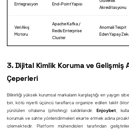
Güvenlik
Entegrasyon
End-Point Yapısı
Akreditasyonu
Apache Kafka /
Veri Akış
Anomali Tespit
Redis Enterprise
Motoru
Eden Yapay Zek
Cluster
3. Dijital Kimlik Koruma ve Gelişmiş
Çeperleri
Bilinirliği yüksek kurumsal markaların karşılaştığı en yaygın si
biri, kötü niyetli üçüncü taraflarca organize edilen taklit (kl
yürütülen oltalama (phishing) saldırılarıdır.
Enjoybet
, kulla
korumak ve sahte yönlendirmeleri ekarte etmek adına proaktif 
izlemektedir. Platform mühendisleri tarafından geliştiri