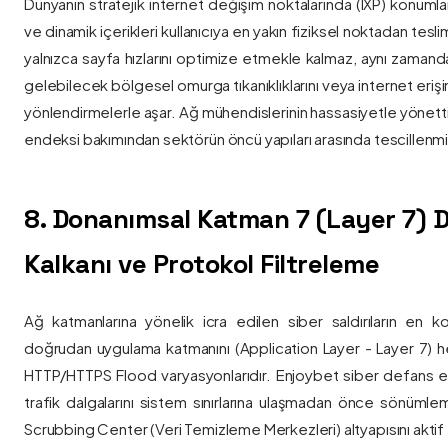
Dünyanın stratejik internet değişim noktalarında (IXP) konumlan
ve dinamik içerikleri kullanıcıya en yakın fiziksel noktadan tesl
yalnızca sayfa hızlarını optimize etmekle kalmaz, aynı zama
gelebilecek bölgesel omurga tıkanıklıklarını veya internet eriş
yönlendirmelerle aşar. Ağ mühendislerinin hassasiyetle yönettiği
endeksi bakımından sektörün öncü yapıları arasında tescillenmiş
8. Donanımsal Katman 7 (Layer 7)
Kalkanı ve Protokol Filtreleme
Ağ katmanlarına yönelik icra edilen siber saldırıların en ko
doğrudan uygulama katmanını (Application Layer - Layer 7) h
HTTP/HTTPS Flood varyasyonlarıdır. Enjoybet siber defans ekip
trafik dalgalarını sistem sınırlarına ulaşmadan önce sönüml
Scrubbing Center (Veri Temizleme Merkezleri) altyapısını aktif