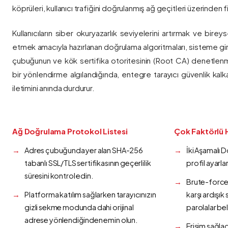
köprüleri, kullanıcı trafiğini doğrulanmış ağ geçitleri üzerinden fi
Kullanıcıların siber okuryazarlık seviyelerini artırmak ve bireys
etmek amacıyla hazırlanan doğrulama algoritmaları, sisteme gir
çubuğunun ve kök sertifika otoritesinin (Root CA) denetlenmes
bir yönlendirme algılandığında, entegre tarayıcı güvenlik kalk
iletimini anında durdurur.
Ağ Doğrulama Protokol Listesi
Çok Faktörlü 
Adres çubuğunda yer alan SHA-256
İki Aşamalı 
tabanlı SSL/TLS sertifikasının geçerlilik
profil ayarla
süresini kontrol edin.
Brute-force 
Platforma katılım sağlarken tarayıcınızın
karşı ardışı
gizli sekme modunda dahi orijinal
parolalar bel
adrese yönlendiğinden emin olun.
Erişim sağlad