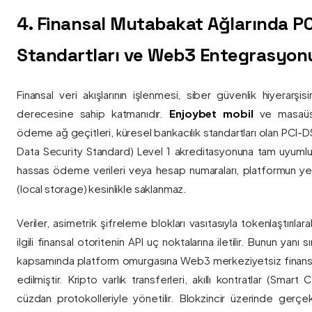
4. Finansal Mutabakat Ağlarında P
Standartları ve Web3 Entegrasyon
Finansal veri akışlarının işlenmesi, siber güvenlik hiyerarşi
derecesine sahip katmanıdır.
Enjoybet mobil
ve masaüstü
ödeme ağ geçitleri, küresel bankacılık standartları olan PCI-
Data Security Standard) Level 1 akreditasyonuna tam uyumlulukla
hassas ödeme verileri veya hesap numaraları, platformun ye
(local storage) kesinlikle saklanmaz.
Veriler, asimetrik şifreleme blokları vasıtasıyla tokenlaştırıl
ilgili finansal otoritenin API uç noktalarına iletilir. Bunun yanı
kapsamında platform omurgasına Web3 merkeziyetsiz finans
edilmiştir. Kripto varlık transferleri, akıllı kontratlar (Smar
cüzdan protokolleriyle yönetilir. Blokzincir üzerinde gerçe