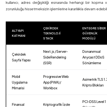
kullanıcı, adres değişikliği esnasında herhangi bir kopma
zorunluluğu hissetmeksizin işlemlerine kararlılıkla devam edebili
ÇEKIRDEK
ENTEGRE SIBER
ALTYAPI
TEKNOLOJI
GÜVENLIK
KATMANI
STACK
MODÜLÜ
Next.js / Server-
Donanımsal
Çekirdek
Side Rendering
Anycast DDoS
Sayfa Yapısı
(SSR)
Sönümleme
Mobil
Progressive Web
Asimetrik TLS 1.
Uygulama
App (PWA) /
Kripto Blokları
Mimarisi
Workbox
PCI-DSS Level 1
Finansal
Kriptografik İzole