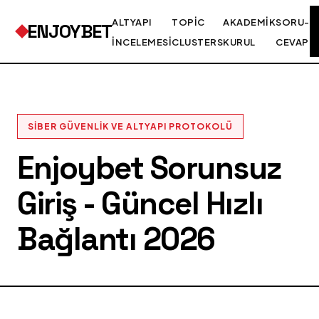
ALTYAPI
TOPIC
AKADEMIK
SORU-
ENJOYBET
İNCELEMESI
CLUSTERS
KURUL
CEVAP
SIBER GÜVENLIK VE ALTYAPI PROTOKOLÜ
Enjoybet Sorunsuz
Giriş - Güncel Hızlı
Bağlantı 2026