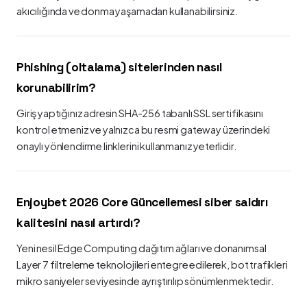
akıcılığında ve donma yaşamadan kullanabilirsiniz.
Phishing (oltalama) sitelerinden nasıl
korunabilirim?
Giriş yaptığınız adresin SHA-256 tabanlı SSL sertifikasını
kontrol etmeniz ve yalnızca bu resmi gateway üzerindeki
onaylı yönlendirme linklerini kullanmanız yeterlidir.
Enjoybet 2026 Core Güncellemesi siber saldırı
kalitesini nasıl artırdı?
Yeni nesil Edge Computing dağıtım ağları ve donanımsal
Layer 7 filtreleme teknolojileri entegre edilerek, bot trafikleri
mikro saniyeler seviyesinde ayrıştırılıp sönümlenmektedir.