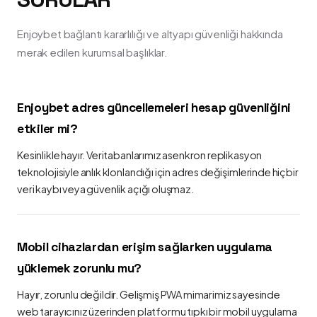
Enjoybet bağlantı kararlılığı ve altyapı güvenliği hakkında
merak edilen kurumsal başlıklar.
Enjoybet adres güncellemeleri hesap güvenliğini
etkiler mi?
Kesinlikle hayır. Veritabanlarımız asenkron replikasyon
teknolojisiyle anlık klonlandığı için adres değişimlerinde hiçbir
veri kaybı veya güvenlik açığı oluşmaz.
Mobil cihazlardan erişim sağlarken uygulama
yüklemek zorunlu mu?
Hayır, zorunlu değildir. Gelişmiş PWA mimarimiz sayesinde
web tarayıcınız üzerinden platformu tıpkı bir mobil uygulama