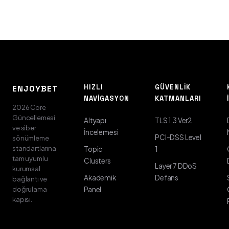
HIZLI
GÜVENLIK
ENJOYBET
NAVIGASYON
KATMANLARI
2026 Core
Güncellemesi
Altyapı
TLS 1.3 Ver2
ve siber
İncelemesi
PCI-DSS Level
sönümleme
standartlarına
Topic
1
tam uyumlu
Clusters
Layer 7 DDoS
kurumsal
Akademik
Defans
bağlantı ve
doğrulama
Panel
kapısı.