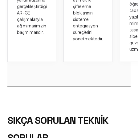
öğr
gerçekleştirdiği
şifreleme
taba
AR-GE
bloklarının
yazı
çalışmalarıyla
sisteme
mima
ağ mimarimizin
entegrasyon
tasa
baş mimarıdır.
süreçlerini
sibe
yönetmektedir.
güve
uzm
SIKÇA SORULAN TEKNIK
SORULAR