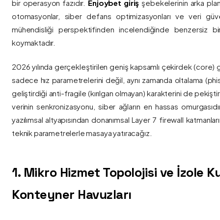
bir operasyon fazıdır.
Enjoybet giriş
şebekelerinin arka pla
otomasyonlar, siber defans optimizasyonları ve veri güvenl
mühendisliği perspektifinden incelendiğinde benzersiz bi
koymaktadır.
2026 yılında gerçekleştirilen geniş kapsamlı çekirdek (core) 
sadece hız parametrelerini değil, aynı zamanda oltalama (phis
geliştirdiği anti-fragile (kırılgan olmayan) karakterini de pekişti
verinin senkronizasyonu, siber ağların en hassas omurgasıdı
yazılımsal altyapısından donanımsal Layer 7 firewall katmanla
teknik parametrelerle masaya yatıracağız.
1. Mikro Hizmet Topolojisi ve İzole 
Konteyner Havuzları