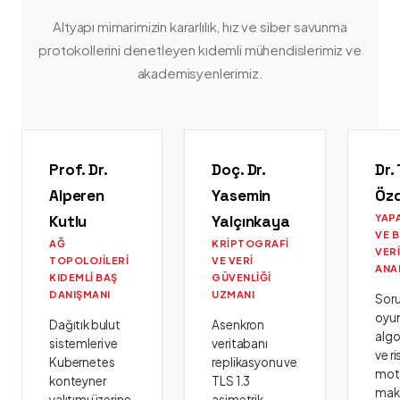
Altyapı mimarimizin kararlılık, hız ve siber savunma
protokollerini denetleyen kıdemli mühendislerimiz ve
akademisyenlerimiz.
Prof. Dr.
Doç. Dr.
Dr.
Alperen
Yasemin
Öz
Kutlu
Yalçınkaya
YAP
VE 
AĞ
KRIPTOGRAFI
VER
TOPOLOJILERI
VE VERI
ANA
KIDEMLI BAŞ
GÜVENLIĞI
DANIŞMANI
UZMANI
Sor
oyu
Dağıtık bulut
Asenkron
algo
sistemleri ve
veritabanı
ve ri
Kubernetes
replikasyonu ve
moto
konteyner
TLS 1.3
mak
yalıtımı üzerine
asimetrik