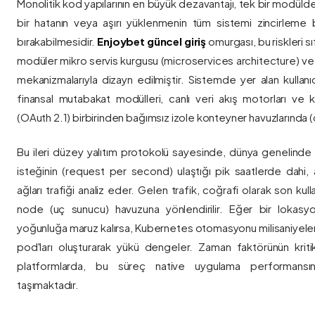
Monolitik kod yapılarının en büyük dezavantajı, tek bir modül
bir hatanın veya aşırı yüklenmenin tüm sistemi zincirleme 
bırakabilmesidir.
Enjoybet güncel giriş
omurgası, bu riskleri 
modüler mikro servis kurgusu (microservices architecture) 
mekanizmalarıyla dizayn edilmiştir. Sistemde yer alan kullanıcı
finansal mutabakat modülleri, canlı veri akış motorları ve k
(OAuth 2.1) birbirinden bağımsız izole konteyner havuzlarında (co
Bu ileri düzey yalıtım protokolü sayesinde, dünya genelinde a
isteğinin (request per second) ulaştığı pik saatlerde dahi, 
ağları trafiği analiz eder. Gelen trafik, coğrafi olarak son ku
node (uç sunucu) havuzuna yönlendirilir. Eğer bir lokasy
yoğunluğa maruz kalırsa, Kubernetes otomasyonu milisaniyeler
pod'ları oluşturarak yükü dengeler. Zaman faktörünün kriti
platformlarda, bu süreç native uygulama performansını
taşımaktadır.