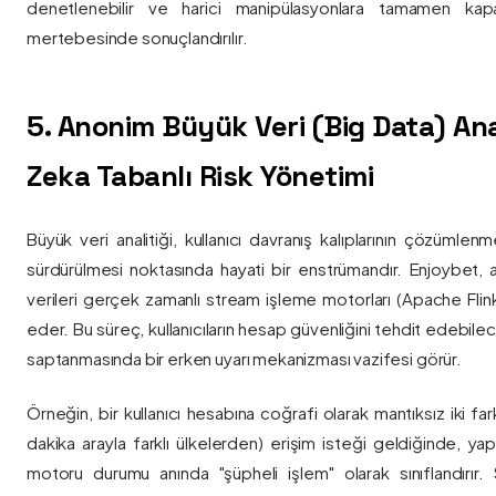
denetlenebilir ve harici manipülasyonlara tamamen kapa
mertebesinde sonuçlandırılır.
5. Anonim Büyük Veri (Big Data) Ana
Zeka Tabanlı Risk Yönetimi
Büyük veri analitiği, kullanıcı davranış kalıplarının çözümlenm
sürdürülmesi noktasında hayati bir enstrümandır. Enjoybet,
verileri gerçek zamanlı stream işleme motorları (Apache Flink /
eder. Bu süreç, kullanıcıların hesap güvenliğini tehdit edebile
saptanmasında bir erken uyarı mekanizması vazifesi görür.
Örneğin, bir kullanıcı hesabına coğrafi olarak mantıksız iki fa
dakika arayla farklı ülkelerden) erişim isteği geldiğinde, yap
motoru durumu anında "şüpheli işlem" olarak sınıflandırır. Si