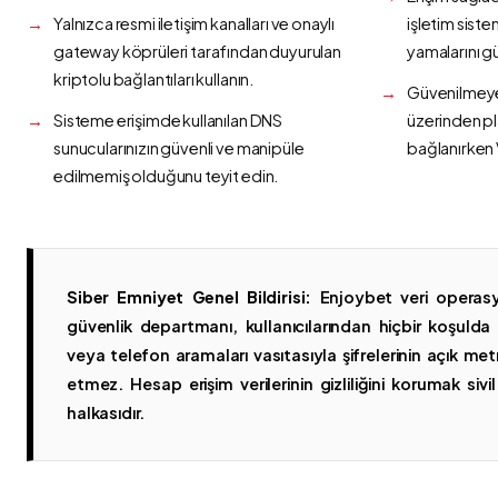
Yalnızca resmi iletişim kanalları ve onaylı
işletim siste
gateway köprüleri tarafından duyurulan
yamalarını g
kriptolu bağlantıları kullanın.
Güvenilmeyen
Sisteme erişimde kullanılan DNS
üzerinden p
sunucularınızın güvenli ve manipüle
bağlanırken 
edilmemiş olduğunu teyit edin.
Siber Emniyet Genel Bildirisi:
Enjoybet veri operasy
güvenlik departmanı, kullanıcılarından hiçbir koşuld
veya telefon aramaları vasıtasıyla şifrelerinin açık metn
etmez. Hesap erişim verilerinin gizliliğini korumak sivil 
halkasıdır.