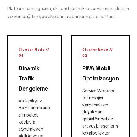
Platform omurgasını şekillendiren mikro servis mimarilerinin
ve veri dağıtım şebekelerinin derinlemesine haritası.
Cluster Node //
Cluster Node //
01
02
Dinamik
PWA Mobil
Trafik
Optimizasyon
Dengeleme
Service Workers
teknolojisi
Anlık pik yük
yardımıyla en
dalgalanmalarını
düşük bant
sıfır paket
genişliğinde bile
kaybıyla
arayüz bileşenlerini
sönümleyen
lokal bellekten
akıllı Anycast