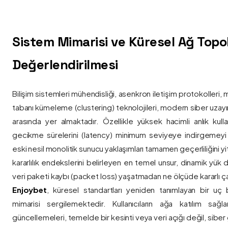
Sistem Mimarisi ve Küresel Ağ Topolo
Değerlendirilmesi
Bilişim sistemleri mühendisliği, asenkron iletişim protokolleri, 
tabanı kümeleme (clustering) teknolojileri, modern siber uzay
arasında yer almaktadır. Özellikle yüksek hacimli anlık kulla
gecikme sürelerini (latency) minimum seviyeye indirgemey
eski nesil monolitik sunucu yaklaşımları tamamen geçerliliğini yitir
kararlılık endekslerini belirleyen en temel unsur, dinamik yük
veri paketi kaybı (packet loss) yaşatmadan ne ölçüde kararlı ça
Enjoybet
, küresel standartları yeniden tanımlayan bir uç
mimarisi sergilemektedir. Kullanıcıların ağa katılım sağla
güncellemeleri, temelde bir kesinti veya veri açığı değil, siber 