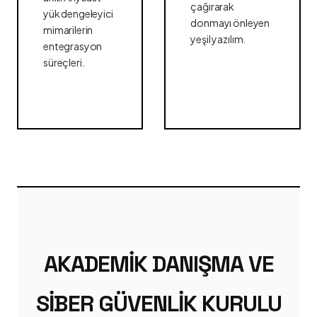
çağırarak
yük dengeleyici
donmayı önleyen
mimarilerin
yeşil yazılım.
entegrasyon
süreçleri.
AKADEMIK DANIŞMA VE
SIBER GÜVENLIK KURULU