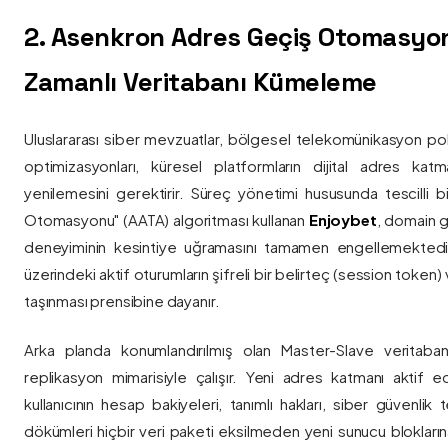
2. Asenkron Adres Geçiş Otomasyo
Zamanlı Veritabanı Kümeleme
Uluslararası siber mevzuatlar, bölgesel telekomünikasyon poli
optimizasyonları, küresel platformların dijital adres katmanl
yenilemesini gerektirir. Süreç yönetimi hususunda tescilli
Otomasyonu" (AATA) algoritması kullanan
Enjoybet
, domain g
deneyiminin kesintiye uğramasını tamamen engellemekted
üzerindeki aktif oturumların şifreli bir belirteç (session token)
taşınması prensibine dayanır.
Arka planda konumlandırılmış olan Master-Slave veritaban
replikasyon mimarisiyle çalışır. Yeni adres katmanı aktif edi
kullanıcının hesap bakiyeleri, tanımlı hakları, siber güvenlik
dökümleri hiçbir veri paketi eksilmeden yeni sunucu blokların