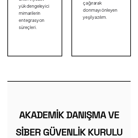
çağırarak
yük dengeleyici
donmayı önleyen
mimarilerin
yeşil yazılım.
entegrasyon
süreçleri.
AKADEMIK DANIŞMA VE
SIBER GÜVENLIK KURULU