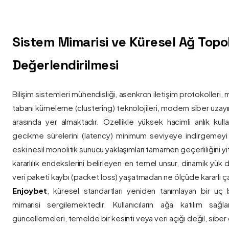
Sistem Mimarisi ve Küresel Ağ Topolo
Değerlendirilmesi
Bilişim sistemleri mühendisliği, asenkron iletişim protokolleri, 
tabanı kümeleme (clustering) teknolojileri, modern siber uzay
arasında yer almaktadır. Özellikle yüksek hacimli anlık kulla
gecikme sürelerini (latency) minimum seviyeye indirgemey
eski nesil monolitik sunucu yaklaşımları tamamen geçerliliğini yitir
kararlılık endekslerini belirleyen en temel unsur, dinamik yük
veri paketi kaybı (packet loss) yaşatmadan ne ölçüde kararlı ça
Enjoybet
, küresel standartları yeniden tanımlayan bir uç
mimarisi sergilemektedir. Kullanıcıların ağa katılım sağla
güncellemeleri, temelde bir kesinti veya veri açığı değil, siber 