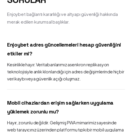
Enjoybet bağlantı kararlılığı ve altyapı güvenliği hakkında
merak edilen kurumsal başlıklar.
Enjoybet adres güncellemeleri hesap güvenliğini
etkiler mi?
Kesinlikle hayır. Veritabanlarımız asenkron replikasyon
teknolojisiyle anlık klonlandığı için adres değişimlerinde hiçbir
veri kaybı veya güvenlik açığı oluşmaz.
Mobil cihazlardan erişim sağlarken uygulama
yüklemek zorunlu mu?
Hayır, zorunlu değildir. Gelişmiş PWA mimarimiz sayesinde
web tarayıcınız üzerinden platformu tıpkı bir mobil uygulama