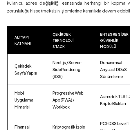
kullanıcı, adres değişikliği esnasında herhangi bir kopma
zorunluluğu hissetmeksizin işlemlerine kararlılıkla devam edebili
ÇEKIRDEK
ENTEGRE SIBER
ALTYAPI
TEKNOLOJI
GÜVENLIK
KATMANI
STACK
MODÜLÜ
Next.js / Server-
Donanımsal
Çekirdek
Side Rendering
Anycast DDoS
Sayfa Yapısı
(SSR)
Sönümleme
Mobil
Progressive Web
Asimetrik TLS 1.
Uygulama
App (PWA) /
Kripto Blokları
Mimarisi
Workbox
PCI-DSS Level 1
Finansal
Kriptografik İzole