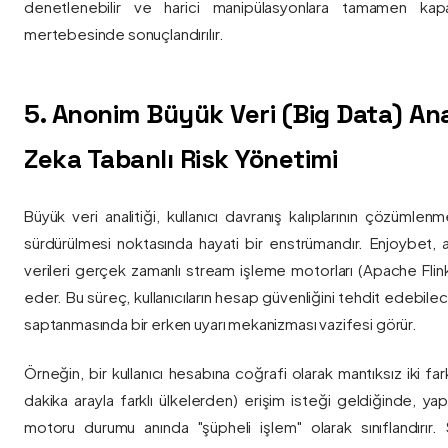
denetlenebilir ve harici manipülasyonlara tamamen kapa
mertebesinde sonuçlandırılır.
5. Anonim Büyük Veri (Big Data) Ana
Zeka Tabanlı Risk Yönetimi
Büyük veri analitiği, kullanıcı davranış kalıplarının çözümlenm
sürdürülmesi noktasında hayati bir enstrümandır. Enjoybet,
verileri gerçek zamanlı stream işleme motorları (Apache Flink /
eder. Bu süreç, kullanıcıların hesap güvenliğini tehdit edebile
saptanmasında bir erken uyarı mekanizması vazifesi görür.
Örneğin, bir kullanıcı hesabına coğrafi olarak mantıksız iki fa
dakika arayla farklı ülkelerden) erişim isteği geldiğinde, yap
motoru durumu anında "şüpheli işlem" olarak sınıflandırır. Si