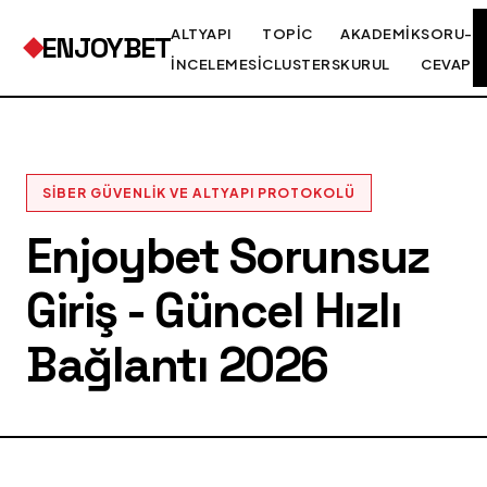
ALTYAPI
TOPIC
AKADEMIK
SORU-
ENJOYBET
İNCELEMESI
CLUSTERS
KURUL
CEVAP
SIBER GÜVENLIK VE ALTYAPI PROTOKOLÜ
Enjoybet Sorunsuz
Giriş - Güncel Hızlı
Bağlantı 2026