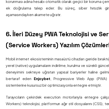
korunması adına hesabı otomatik olarak geçici bir koruma çemb
ek doğrulama talep eder. Bu süreç, siber hırsızlık gir
aşamasındayken akamete uğratır.
6. İleri Düzey PWA Teknolojisi ve Serv
(Service Workers) Yazılım Çözümler
Mobil internet ekosisteminin masaüstü cihazları geride bırak
yerel (native) uygulamaların indirilme, kurulma ve sürekli günce
deneyimini sekteye uğratan yapısal bariyerler haline gelm
bertaraf eden
Enjoybet
, Progressive Web App (PWA) mim
sistemlerine kusursuz bir optimizasyonla entegre etmiştir.
Tarayıcıların çekirdek execution motorlarıyla entegre çalışa
Workers) teknolojisi, platformun ağır stil dosyalarını (CSS), t