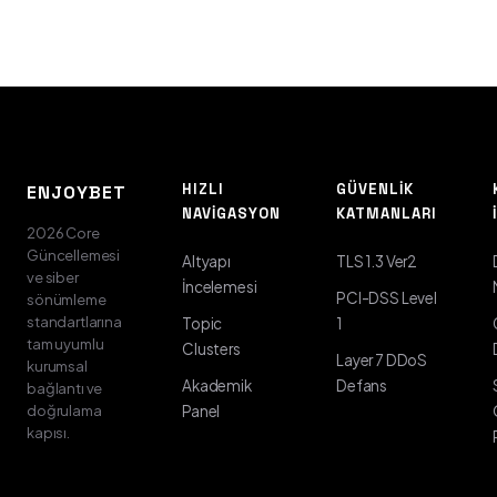
HIZLI
GÜVENLIK
ENJOYBET
NAVIGASYON
KATMANLARI
2026 Core
Güncellemesi
Altyapı
TLS 1.3 Ver2
ve siber
İncelemesi
PCI-DSS Level
sönümleme
standartlarına
Topic
1
tam uyumlu
Clusters
Layer 7 DDoS
kurumsal
Akademik
Defans
bağlantı ve
doğrulama
Panel
kapısı.