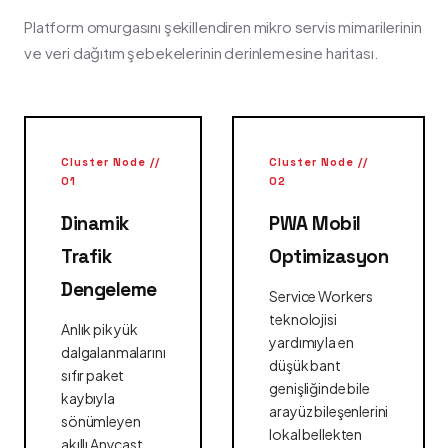
Platform omurgasını şekillendiren mikro servis mimarilerinin
ve veri dağıtım şebekelerinin derinlemesine haritası.
Cluster Node //
Cluster Node //
01
02
Dinamik
PWA Mobil
Trafik
Optimizasyon
Dengeleme
Service Workers
teknolojisi
Anlık pik yük
yardımıyla en
dalgalanmalarını
düşük bant
sıfır paket
genişliğinde bile
kaybıyla
arayüz bileşenlerini
sönümleyen
lokal bellekten
akıllı Anycast