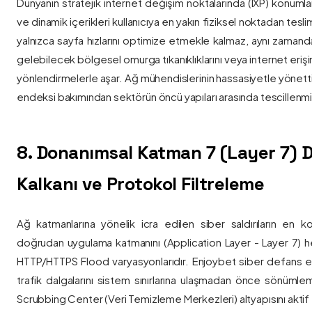
Dünyanın stratejik internet değişim noktalarında (IXP) konumlan
ve dinamik içerikleri kullanıcıya en yakın fiziksel noktadan tesl
yalnızca sayfa hızlarını optimize etmekle kalmaz, aynı zama
gelebilecek bölgesel omurga tıkanıklıklarını veya internet eriş
yönlendirmelerle aşar. Ağ mühendislerinin hassasiyetle yönettiği
endeksi bakımından sektörün öncü yapıları arasında tescillenmiş
8. Donanımsal Katman 7 (Layer 7)
Kalkanı ve Protokol Filtreleme
Ağ katmanlarına yönelik icra edilen siber saldırıların en ko
doğrudan uygulama katmanını (Application Layer - Layer 7) h
HTTP/HTTPS Flood varyasyonlarıdır. Enjoybet siber defans ekip
trafik dalgalarını sistem sınırlarına ulaşmadan önce sönüml
Scrubbing Center (Veri Temizleme Merkezleri) altyapısını aktif