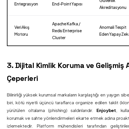
Güvenlik
Entegrasyon
End-Point Yapısı
Akreditasyonu
Apache Kafka /
Veri Akış
Anomali Tespit
Redis Enterprise
Motoru
Eden Yapay Zek
Cluster
3. Dijital Kimlik Koruma ve Gelişmiş
Çeperleri
Bilinirliği yüksek kurumsal markaların karşılaştığı en yaygın si
biri, kötü niyetli üçüncü taraflarca organize edilen taklit (kl
yürütülen oltalama (phishing) saldırılarıdır.
Enjoybet
, kulla
korumak ve sahte yönlendirmeleri ekarte etmek adına proaktif 
izlemektedir. Platform mühendisleri tarafından geliştiri