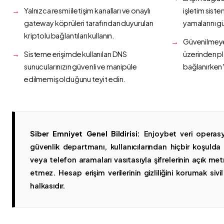
Yalnızca resmi iletişim kanalları ve onaylı
işletim siste
gateway köprüleri tarafından duyurulan
yamalarını g
kriptolu bağlantıları kullanın.
Güvenilmeyen
Sisteme erişimde kullanılan DNS
üzerinden p
sunucularınızın güvenli ve manipüle
bağlanırken 
edilmemiş olduğunu teyit edin.
Siber Emniyet Genel Bildirisi:
Enjoybet veri operasy
güvenlik departmanı, kullanıcılarından hiçbir koşuld
veya telefon aramaları vasıtasıyla şifrelerinin açık metn
etmez. Hesap erişim verilerinin gizliliğini korumak sivil 
halkasıdır.