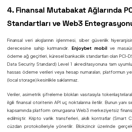
4. Finansal Mutabakat Ağlarında P
Standartları ve Web3 Entegrasyon
Finansal veri akışlarının işlenmesi, siber güvenlik hiyerarşi
derecesine sahip katmanıdır.
Enjoybet mobil
ve masaüstü
ödeme ağ geçitleri, küresel bankacılık standartları olan PCI-
Data Security Standard) Level 1 akreditasyonuna tam uyumlulukla
hassas ödeme verileri veya hesap numaraları, platformun ye
(local storage) kesinlikle saklanmaz.
Veriler, asimetrik şifreleme blokları vasıtasıyla tokenlaştırıl
ilgili finansal otoritenin API uç noktalarına iletilir. Bunun yanı
kapsamında platform omurgasına Web3 merkeziyetsiz finans
edilmiştir. Kripto varlık transferleri, akıllı kontratlar (Smar
cüzdan protokolleriyle yönetilir. Blokzincir üzerinde gerçe