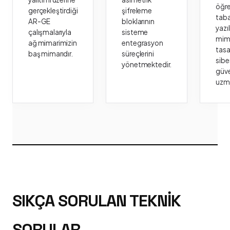
öğr
gerçekleştirdiği
şifreleme
taba
AR-GE
bloklarının
yazı
çalışmalarıyla
sisteme
mima
ağ mimarimizin
entegrasyon
tasa
baş mimarıdır.
süreçlerini
sibe
yönetmektedir.
güve
uzm
SIKÇA SORULAN TEKNIK
SORULAR