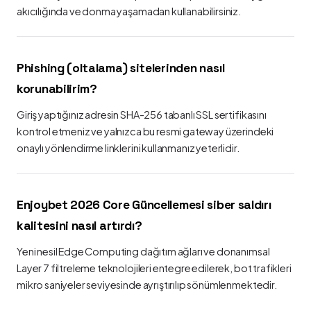
akıcılığında ve donma yaşamadan kullanabilirsiniz.
Phishing (oltalama) sitelerinden nasıl
korunabilirim?
Giriş yaptığınız adresin SHA-256 tabanlı SSL sertifikasını
kontrol etmeniz ve yalnızca bu resmi gateway üzerindeki
onaylı yönlendirme linklerini kullanmanız yeterlidir.
Enjoybet 2026 Core Güncellemesi siber saldırı
kalitesini nasıl artırdı?
Yeni nesil Edge Computing dağıtım ağları ve donanımsal
Layer 7 filtreleme teknolojileri entegre edilerek, bot trafikleri
mikro saniyeler seviyesinde ayrıştırılıp sönümlenmektedir.