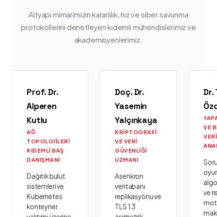
Altyapı mimarimizin kararlılık, hız ve siber savunma
protokollerini denetleyen kıdemli mühendislerimiz ve
akademisyenlerimiz.
Prof. Dr.
Doç. Dr.
Dr.
Alperen
Yasemin
Öz
Kutlu
Yalçınkaya
YAP
VE 
AĞ
KRIPTOGRAFI
VER
TOPOLOJILERI
VE VERI
ANA
KIDEMLI BAŞ
GÜVENLIĞI
DANIŞMANI
UZMANI
Sor
oyu
Dağıtık bulut
Asenkron
algo
sistemleri ve
veritabanı
ve ri
Kubernetes
replikasyonu ve
moto
konteyner
TLS 1.3
mak
yalıtımı üzerine
asimetrik