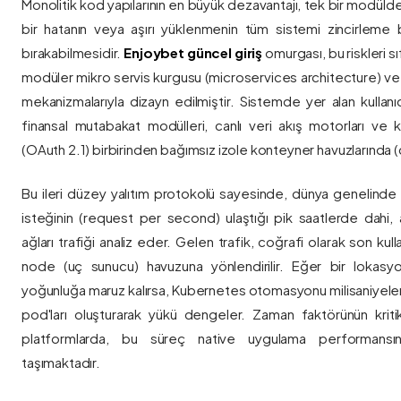
Monolitik kod yapılarının en büyük dezavantajı, tek bir modül
bir hatanın veya aşırı yüklenmenin tüm sistemi zincirleme 
bırakabilmesidir.
Enjoybet güncel giriş
omurgası, bu riskleri 
modüler mikro servis kurgusu (microservices architecture) 
mekanizmalarıyla dizayn edilmiştir. Sistemde yer alan kullanıcı
finansal mutabakat modülleri, canlı veri akış motorları ve k
(OAuth 2.1) birbirinden bağımsız izole konteyner havuzlarında (co
Bu ileri düzey yalıtım protokolü sayesinde, dünya genelinde a
isteğinin (request per second) ulaştığı pik saatlerde dahi, 
ağları trafiği analiz eder. Gelen trafik, coğrafi olarak son ku
node (uç sunucu) havuzuna yönlendirilir. Eğer bir lokasy
yoğunluğa maruz kalırsa, Kubernetes otomasyonu milisaniyeler
pod'ları oluşturarak yükü dengeler. Zaman faktörünün kriti
platformlarda, bu süreç native uygulama performansını
taşımaktadır.