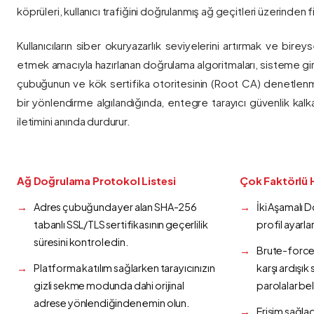
köprüleri, kullanıcı trafiğini doğrulanmış ağ geçitleri üzerinden fi
Kullanıcıların siber okuryazarlık seviyelerini artırmak ve bireys
etmek amacıyla hazırlanan doğrulama algoritmaları, sisteme gir
çubuğunun ve kök sertifika otoritesinin (Root CA) denetlenmes
bir yönlendirme algılandığında, entegre tarayıcı güvenlik kalk
iletimini anında durdurur.
Ağ Doğrulama Protokol Listesi
Çok Faktörlü 
Adres çubuğunda yer alan SHA-256
İki Aşamalı 
tabanlı SSL/TLS sertifikasının geçerlilik
profil ayarla
süresini kontrol edin.
Brute-force 
Platforma katılım sağlarken tarayıcınızın
karşı ardışı
gizli sekme modunda dahi orijinal
parolalar bel
adrese yönlendiğinden emin olun.
Erişim sağlad