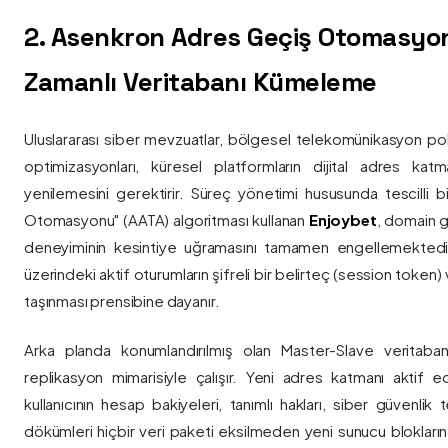
2. Asenkron Adres Geçiş Otomasyo
Zamanlı Veritabanı Kümeleme
Uluslararası siber mevzuatlar, bölgesel telekomünikasyon poli
optimizasyonları, küresel platformların dijital adres katmanl
yenilemesini gerektirir. Süreç yönetimi hususunda tescilli
Otomasyonu" (AATA) algoritması kullanan
Enjoybet
, domain g
deneyiminin kesintiye uğramasını tamamen engellemekted
üzerindeki aktif oturumların şifreli bir belirteç (session token)
taşınması prensibine dayanır.
Arka planda konumlandırılmış olan Master-Slave veritaban
replikasyon mimarisiyle çalışır. Yeni adres katmanı aktif edi
kullanıcının hesap bakiyeleri, tanımlı hakları, siber güvenlik
dökümleri hiçbir veri paketi eksilmeden yeni sunucu blokların