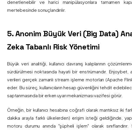
denetlenebilir ve harici manipülasyonlara tamamen kapa
mertebesinde sonuçlandırılır.
5. Anonim Büyük Veri (Big Data) Ana
Zeka Tabanlı Risk Yönetimi
Büyük veri analitiği, kullanıcı davranış kalıplarının çözümlenm
sürdürülmesi noktasında hayati bir enstrümandır. Enjoybet,
verileri gerçek zamanlı stream işleme motorları (Apache Flink /
eder. Bu süreç, kullanıcıların hesap güvenliğini tehdit edebile
saptanmasında bir erken uyarı mekanizması vazifesi görür.
Örneğin, bir kullanıcı hesabına coğrafi olarak mantıksız iki fa
dakika arayla farklı ülkelerden) erişim isteği geldiğinde, yap
motoru durumu anında "şüpheli işlem" olarak sınıflandırır. Si