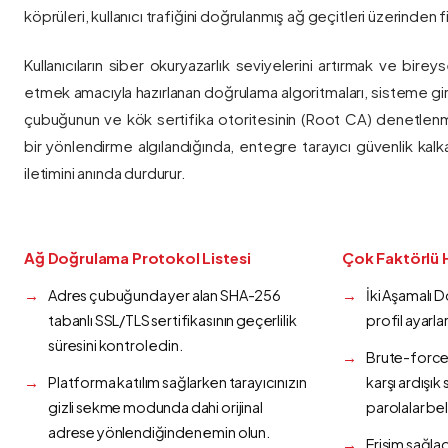
köprüleri, kullanıcı trafiğini doğrulanmış ağ geçitleri üzerinden fi
Kullanıcıların siber okuryazarlık seviyelerini artırmak ve bireys
etmek amacıyla hazırlanan doğrulama algoritmaları, sisteme gir
çubuğunun ve kök sertifika otoritesinin (Root CA) denetlenmes
bir yönlendirme algılandığında, entegre tarayıcı güvenlik kalk
iletimini anında durdurur.
Ağ Doğrulama Protokol Listesi
Çok Faktörlü 
Adres çubuğunda yer alan SHA-256
İki Aşamalı 
tabanlı SSL/TLS sertifikasının geçerlilik
profil ayarla
süresini kontrol edin.
Brute-force 
Platforma katılım sağlarken tarayıcınızın
karşı ardışı
gizli sekme modunda dahi orijinal
parolalar bel
adrese yönlendiğinden emin olun.
Erişim sağlad