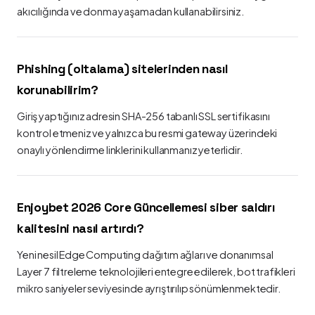
akıcılığında ve donma yaşamadan kullanabilirsiniz.
Phishing (oltalama) sitelerinden nasıl
korunabilirim?
Giriş yaptığınız adresin SHA-256 tabanlı SSL sertifikasını
kontrol etmeniz ve yalnızca bu resmi gateway üzerindeki
onaylı yönlendirme linklerini kullanmanız yeterlidir.
Enjoybet 2026 Core Güncellemesi siber saldırı
kalitesini nasıl artırdı?
Yeni nesil Edge Computing dağıtım ağları ve donanımsal
Layer 7 filtreleme teknolojileri entegre edilerek, bot trafikleri
mikro saniyeler seviyesinde ayrıştırılıp sönümlenmektedir.