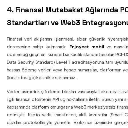
4. Finansal Mutabakat Ağlarında P
Standartları ve Web3 Entegrasyon
Finansal veri akışlarının işlenmesi, siber güvenlik hiyerarşi
derecesine sahip katmanıdır.
Enjoybet mobil
ve masaüstü
ödeme ağ geçitleri, küresel bankacılık standartları olan PCI-
Data Security Standard) Level 1 akreditasyonuna tam uyumlulukla
hassas ödeme verileri veya hesap numaraları, platformun ye
(local storage) kesinlikle saklanmaz.
Veriler, asimetrik şifreleme blokları vasıtasıyla tokenlaştırıl
ilgili finansal otoritenin API uç noktalarına iletilir. Bunun yanı
kapsamında platform omurgasına Web3 merkeziyetsiz finans
edilmiştir. Kripto varlık transferleri, akıllı kontratlar (Smar
cüzdan protokolleriyle yönetilir. Blokzincir üzerinde gerçe