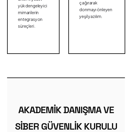
çağırarak
yük dengeleyici
donmayı önleyen
mimarilerin
yeşil yazılım.
entegrasyon
süreçleri.
AKADEMIK DANIŞMA VE
SIBER GÜVENLIK KURULU