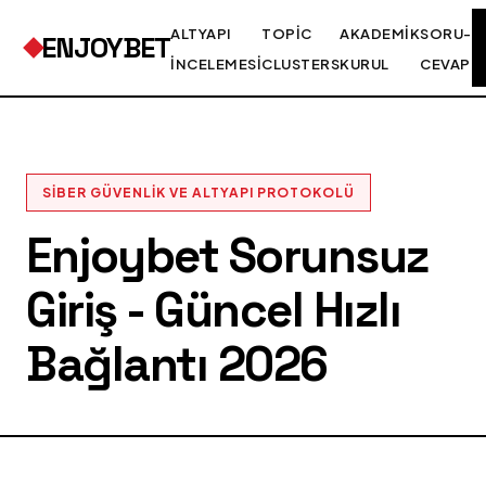
ALTYAPI
TOPIC
AKADEMIK
SORU-
ENJOYBET
İNCELEMESI
CLUSTERS
KURUL
CEVAP
SIBER GÜVENLIK VE ALTYAPI PROTOKOLÜ
Enjoybet Sorunsuz
Giriş - Güncel Hızlı
Bağlantı 2026