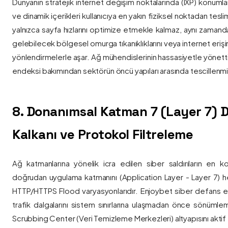
Dünyanın stratejik internet değişim noktalarında (IXP) konumlan
ve dinamik içerikleri kullanıcıya en yakın fiziksel noktadan tesl
yalnızca sayfa hızlarını optimize etmekle kalmaz, aynı zama
gelebilecek bölgesel omurga tıkanıklıklarını veya internet eriş
yönlendirmelerle aşar. Ağ mühendislerinin hassasiyetle yönettiği
endeksi bakımından sektörün öncü yapıları arasında tescillenmiş
8. Donanımsal Katman 7 (Layer 7)
Kalkanı ve Protokol Filtreleme
Ağ katmanlarına yönelik icra edilen siber saldırıların en ko
doğrudan uygulama katmanını (Application Layer - Layer 7) h
HTTP/HTTPS Flood varyasyonlarıdır. Enjoybet siber defans ekip
trafik dalgalarını sistem sınırlarına ulaşmadan önce sönüml
Scrubbing Center (Veri Temizleme Merkezleri) altyapısını aktif