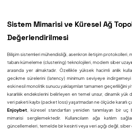
Sistem Mimarisi ve Küresel Ağ Topolo
Değerlendirilmesi
Bilişim sistemleri mühendisliği, asenkron iletişim protokolleri, 
tabanı kümeleme (clustering) teknolojileri, modern siber uzay
arasında yer almaktadır. Özellikle yüksek hacimli anlık kulla
gecikme sürelerini (latency) minimum seviyeye indirgemey
eski nesil monolitik sunucu yaklaşımları tamamen geçerliliğini yitir
kararlılık endekslerini belirleyen en temel unsur, dinamik yük
veri paketi kaybı (packet loss) yaşatmadan ne ölçüde kararlı ça
Enjoybet
, küresel standartları yeniden tanımlayan bir uç
mimarisi sergilemektedir. Kullanıcıların ağa katılım sağla
güncellemeleri, temelde bir kesinti veya veri açığı değil, siber 