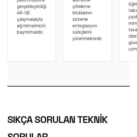
öğr
gerçekleştirdiği
şifreleme
taba
AR-GE
bloklarının
yazı
çalışmalarıyla
sisteme
mima
ağ mimarimizin
entegrasyon
tasa
baş mimarıdır.
süreçlerini
sibe
yönetmektedir.
güve
uzm
SIKÇA SORULAN TEKNIK
SORULAR