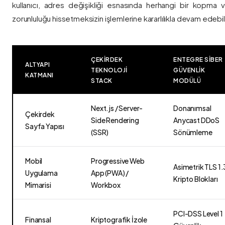
kullanıcı, adres değişikliği esnasında herhangi bir kopma
zorunluluğu hissetmeksizin işlemlerine kararlılıkla devam edebili
ÇEKIRDEK
ENTEGRE SIBER
ALTYAPI
TEKNOLOJI
GÜVENLIK
KATMANI
STACK
MODÜLÜ
Next.js / Server-
Donanımsal
Çekirdek
Side Rendering
Anycast DDoS
Sayfa Yapısı
(SSR)
Sönümleme
Mobil
Progressive Web
Asimetrik TLS 1.
Uygulama
App (PWA) /
Kripto Blokları
Mimarisi
Workbox
PCI-DSS Level 1
Finansal
Kriptografik İzole