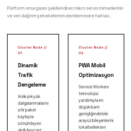
Platform omurgasını şekillendiren mikro servis mimarilerinin
ve veri dağıtım şebekelerinin derinlemesine haritası.
Cluster Node //
Cluster Node //
01
02
Dinamik
PWA Mobil
Trafik
Optimizasyon
Dengeleme
Service Workers
teknolojisi
Anlık pik yük
yardımıyla en
dalgalanmalarını
düşük bant
sıfır paket
genişliğinde bile
kaybıyla
arayüz bileşenlerini
sönümleyen
lokal bellekten
akıllı Anycast