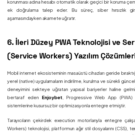
korunması adına hesabı otomatik olarak geçici bir koruma çemb
ek doğrulama talep eder. Bu süreç, siber hırsızlık gir
aşamasındayken akamete uğratır.
6. İleri Düzey PWA Teknolojisi ve Serv
(Service Workers) Yazılım Çözümler
Mobil internet ekosisteminin masaüstü cihazları geride bırak
yerel (native) uygulamaların indirilme, kurulma ve sürekli günce
deneyimini sekteye uğratan yapısal bariyerler haline gelm
bertaraf eden
Enjoybet
, Progressive Web App (PWA) mim
sistemlerine kusursuz bir optimizasyonla entegre etmiştir.
Tarayıcıların çekirdek execution motorlarıyla entegre çalışa
Workers) teknolojisi, platformun ağır stil dosyalarını (CSS), t