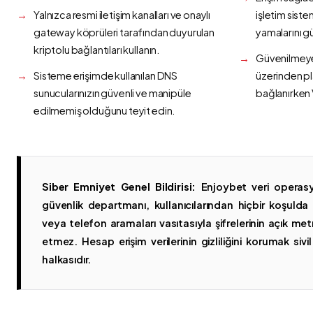
Yalnızca resmi iletişim kanalları ve onaylı
işletim siste
gateway köprüleri tarafından duyurulan
yamalarını g
kriptolu bağlantıları kullanın.
Güvenilmeyen
Sisteme erişimde kullanılan DNS
üzerinden p
sunucularınızın güvenli ve manipüle
bağlanırken 
edilmemiş olduğunu teyit edin.
Siber Emniyet Genel Bildirisi:
Enjoybet veri operasy
güvenlik departmanı, kullanıcılarından hiçbir koşuld
veya telefon aramaları vasıtasıyla şifrelerinin açık metn
etmez. Hesap erişim verilerinin gizliliğini korumak sivil 
halkasıdır.