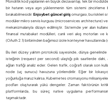
Monolitik kod yapılarının en büyük dezavantajı, tek bir modül
bir hatanın veya aşırı yüklenmenin tüm sistemi zincirleme 
bırakabilmesidir.
Enjoybet güncel giriş
omurgası, bu riskleri 
modüler mikro servis kurgusu (microservices architecture) 
mekanizmalarıyla dizayn edilmiştir. Sistemde yer alan kullanıcı
finansal mutabakat modülleri, canlı veri akış motorları ve k
(OAuth 2.1) birbirinden bağımsız izole konteyner havuzlarında (co
Bu ileri düzey yalıtım protokolü sayesinde, dünya genelinde a
isteğinin (request per second) ulaştığı pik saatlerde dahi, 
ağları trafiği analiz eder. Gelen trafik, coğrafi olarak son ku
node (uç sunucu) havuzuna yönlendirilir. Eğer bir lokasy
yoğunluğa maruz kalırsa, Kubernetes otomasyonu milisaniyeler
pod'ları oluşturarak yükü dengeler. Zaman faktörünün kriti
platformlarda, bu süreç native uygulama performansını
taşımaktadır.