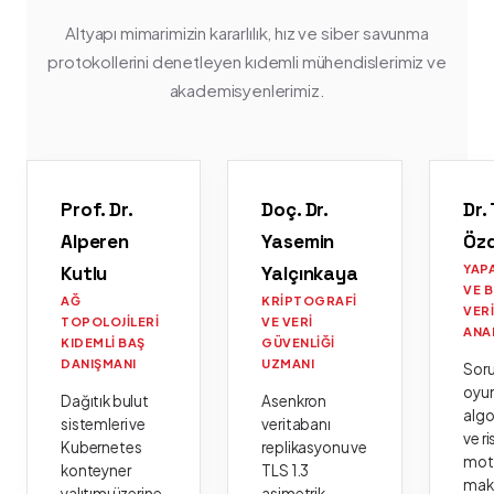
Altyapı mimarimizin kararlılık, hız ve siber savunma
protokollerini denetleyen kıdemli mühendislerimiz ve
akademisyenlerimiz.
Prof. Dr.
Doç. Dr.
Dr.
Alperen
Yasemin
Öz
Kutlu
Yalçınkaya
YAP
VE 
AĞ
KRIPTOGRAFI
VER
TOPOLOJILERI
VE VERI
ANA
KIDEMLI BAŞ
GÜVENLIĞI
DANIŞMANI
UZMANI
Sor
oyu
Dağıtık bulut
Asenkron
algo
sistemleri ve
veritabanı
ve ri
Kubernetes
replikasyonu ve
moto
konteyner
TLS 1.3
mak
yalıtımı üzerine
asimetrik