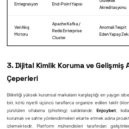
Güvenlik
Entegrasyon
End-Point Yapısı
Akreditasyonu
Apache Kafka /
Veri Akış
Anomali Tespit
Redis Enterprise
Motoru
Eden Yapay Zek
Cluster
3. Dijital Kimlik Koruma ve Gelişmiş
Çeperleri
Bilinirliği yüksek kurumsal markaların karşılaştığı en yaygın si
biri, kötü niyetli üçüncü taraflarca organize edilen taklit (kl
yürütülen oltalama (phishing) saldırılarıdır.
Enjoybet
, kulla
korumak ve sahte yönlendirmeleri ekarte etmek adına proaktif 
izlemektedir. Platform mühendisleri tarafından geliştiri