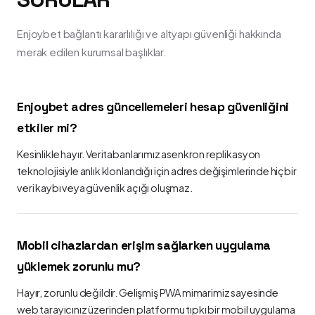
Enjoybet bağlantı kararlılığı ve altyapı güvenliği hakkında
merak edilen kurumsal başlıklar.
Enjoybet adres güncellemeleri hesap güvenliğini
etkiler mi?
Kesinlikle hayır. Veritabanlarımız asenkron replikasyon
teknolojisiyle anlık klonlandığı için adres değişimlerinde hiçbir
veri kaybı veya güvenlik açığı oluşmaz.
Mobil cihazlardan erişim sağlarken uygulama
yüklemek zorunlu mu?
Hayır, zorunlu değildir. Gelişmiş PWA mimarimiz sayesinde
web tarayıcınız üzerinden platformu tıpkı bir mobil uygulama