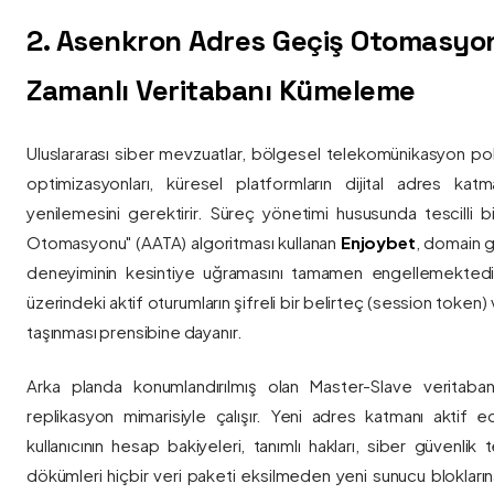
2. Asenkron Adres Geçiş Otomasyo
Zamanlı Veritabanı Kümeleme
Uluslararası siber mevzuatlar, bölgesel telekomünikasyon poli
optimizasyonları, küresel platformların dijital adres katmanl
yenilemesini gerektirir. Süreç yönetimi hususunda tescilli
Otomasyonu" (AATA) algoritması kullanan
Enjoybet
, domain g
deneyiminin kesintiye uğramasını tamamen engellemekted
üzerindeki aktif oturumların şifreli bir belirteç (session token)
taşınması prensibine dayanır.
Arka planda konumlandırılmış olan Master-Slave veritaban
replikasyon mimarisiyle çalışır. Yeni adres katmanı aktif edi
kullanıcının hesap bakiyeleri, tanımlı hakları, siber güvenlik
dökümleri hiçbir veri paketi eksilmeden yeni sunucu blokların