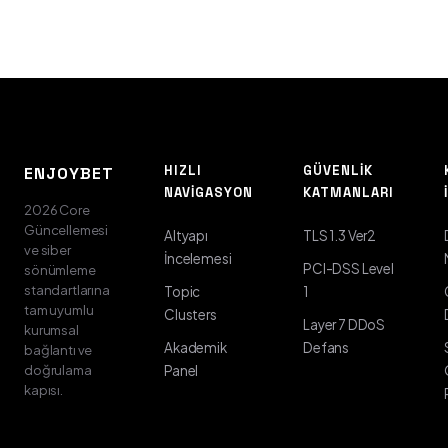
HIZLI
GÜVENLIK
ENJOYBET
NAVIGASYON
KATMANLARI
2026 Core
Güncellemesi
Altyapı
TLS 1.3 Ver2
ve siber
İncelemesi
PCI-DSS Level
sönümleme
standartlarına
Topic
1
tam uyumlu
Clusters
Layer 7 DDoS
kurumsal
Akademik
Defans
bağlantı ve
doğrulama
Panel
kapısı.