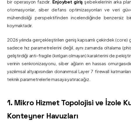
bir operasyon fazıdır.
Enjoybet giriş
şebekelerinin arka pla
otomasyonlar, siber defans optimizasyonları ve veri güvenl
mühendisliği perspektifinden incelendiğinde benzersiz bi
koymaktadır.
2026 yılında gerçekleştirilen geniş kapsamlı çekirdek (core) 
sadece hız parametrelerini değil, aynı zamanda oltalama (phis
geliştirdiği anti-fragile (kırılgan olmayan) karakterini de pekişti
verinin senkronizasyonu, siber ağların en hassas omurgasıdı
yazılımsal altyapısından donanımsal Layer 7 firewall katmanla
teknik parametrelerle masaya yatıracağız.
1. Mikro Hizmet Topolojisi ve İzole 
Konteyner Havuzları