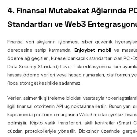
4. Finansal Mutabakat Ağlarında P
Standartları ve Web3 Entegrasyon
Finansal veri akışlarının işlenmesi, siber güvenlik hiyerarşi
derecesine sahip katmanıdır.
Enjoybet mobil
ve masaüstü
ödeme ağ geçitleri, küresel bankacılık standartları olan PCI-
Data Security Standard) Level 1 akreditasyonuna tam uyumlulukla
hassas ödeme verileri veya hesap numaraları, platformun ye
(local storage) kesinlikle saklanmaz.
Veriler, asimetrik şifreleme blokları vasıtasıyla tokenlaştırıl
ilgili finansal otoritenin API uç noktalarına iletilir. Bunun yanı
kapsamında platform omurgasına Web3 merkeziyetsiz finans
edilmiştir. Kripto varlık transferleri, akıllı kontratlar (Smar
cüzdan protokolleriyle yönetilir. Blokzincir üzerinde gerçe