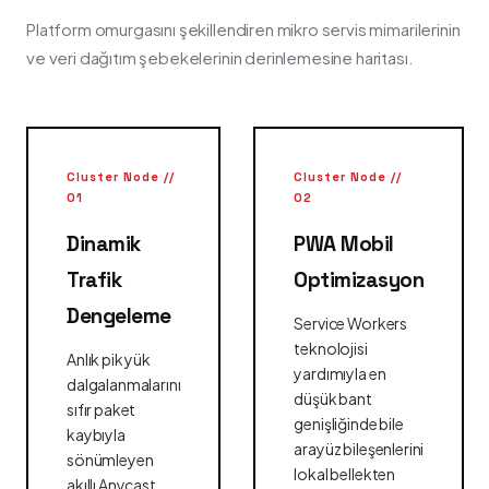
Platform omurgasını şekillendiren mikro servis mimarilerinin
ve veri dağıtım şebekelerinin derinlemesine haritası.
Cluster Node //
Cluster Node //
01
02
Dinamik
PWA Mobil
Trafik
Optimizasyon
Dengeleme
Service Workers
teknolojisi
Anlık pik yük
yardımıyla en
dalgalanmalarını
düşük bant
sıfır paket
genişliğinde bile
kaybıyla
arayüz bileşenlerini
sönümleyen
lokal bellekten
akıllı Anycast