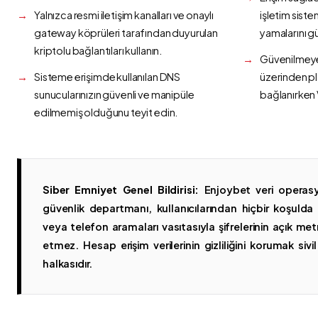
Yalnızca resmi iletişim kanalları ve onaylı
işletim siste
gateway köprüleri tarafından duyurulan
yamalarını g
kriptolu bağlantıları kullanın.
Güvenilmeyen
Sisteme erişimde kullanılan DNS
üzerinden p
sunucularınızın güvenli ve manipüle
bağlanırken 
edilmemiş olduğunu teyit edin.
Siber Emniyet Genel Bildirisi:
Enjoybet veri operasy
güvenlik departmanı, kullanıcılarından hiçbir koşuld
veya telefon aramaları vasıtasıyla şifrelerinin açık metn
etmez. Hesap erişim verilerinin gizliliğini korumak sivil 
halkasıdır.