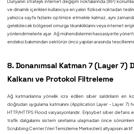
Dünyanın stratejik internet değişim noktalarında (IXP) konumlan
ve dinamik içerikleri kullanıcıya en yakın fiziksel noktadan tesl
yalnızca sayfa hızlarını optimize etmekle kalmaz, aynı zama
gelebilecek bölgesel omurga tıkanıklıklarını veya internet eriş
yönlendirmelerle aşar. Ağ mühendislerinin hassasiyetle yönettiği
endeksi bakımından sektörün öncü yapıları arasında tescillenmiş
8. Donanımsal Katman 7 (Layer 7)
Kalkanı ve Protokol Filtreleme
Ağ katmanlarına yönelik icra edilen siber saldırıların en ko
doğrudan uygulama katmanını (Application Layer - Layer 7) h
HTTP/HTTPS Flood varyasyonlarıdır. Enjoybet siber defans ekip
trafik dalgalarını sistem sınırlarına ulaşmadan önce sönüml
Scrubbing Center (Veri Temizleme Merkezleri) altyapısını aktif