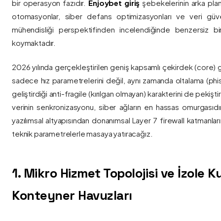
bir operasyon fazıdır.
Enjoybet giriş
şebekelerinin arka pla
otomasyonlar, siber defans optimizasyonları ve veri güvenl
mühendisliği perspektifinden incelendiğinde benzersiz bi
koymaktadır.
2026 yılında gerçekleştirilen geniş kapsamlı çekirdek (core) 
sadece hız parametrelerini değil, aynı zamanda oltalama (phis
geliştirdiği anti-fragile (kırılgan olmayan) karakterini de pekişti
verinin senkronizasyonu, siber ağların en hassas omurgasıdı
yazılımsal altyapısından donanımsal Layer 7 firewall katmanla
teknik parametrelerle masaya yatıracağız.
1. Mikro Hizmet Topolojisi ve İzole 
Konteyner Havuzları