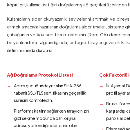
köprüleri, kullanıcı trafiğini doğrulanmış ağ geçitleri üzerinden fi
Kullanıcıların siber okuryazarlık seviyelerini artırmak ve bireys
etmek amacıyla hazırlanan doğrulama algoritmaları, sisteme gir
çubuğunun ve kök sertifika otoritesinin (Root CA) denetlenmes
bir yönlendirme algılandığında, entegre tarayıcı güvenlik kalk
iletimini anında durdurur.
Ağ Doğrulama Protokol Listesi
Çok Faktörlü 
Adres çubuğunda yer alan SHA-256
İki Aşamalı 
tabanlı SSL/TLS sertifikasının geçerlilik
profil ayarla
süresini kontrol edin.
Brute-force 
Platforma katılım sağlarken tarayıcınızın
karşı ardışı
gizli sekme modunda dahi orijinal
parolalar bel
adrese yönlendiğinden emin olun.
Erişim sağlad