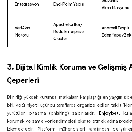
Güvenlik
Entegrasyon
End-Point Yapısı
Akreditasyonu
Apache Kafka /
Veri Akış
Anomali Tespit
Redis Enterprise
Motoru
Eden Yapay Zek
Cluster
3. Dijital Kimlik Koruma ve Gelişmiş
Çeperleri
Bilinirliği yüksek kurumsal markaların karşılaştığı en yaygın si
biri, kötü niyetli üçüncü taraflarca organize edilen taklit (kl
yürütülen oltalama (phishing) saldırılarıdır.
Enjoybet
, kulla
korumak ve sahte yönlendirmeleri ekarte etmek adına proaktif 
izlemektedir. Platform mühendisleri tarafından geliştiri