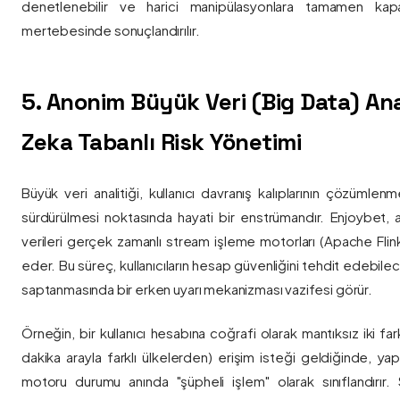
denetlenebilir ve harici manipülasyonlara tamamen kapa
mertebesinde sonuçlandırılır.
5. Anonim Büyük Veri (Big Data) Ana
Zeka Tabanlı Risk Yönetimi
Büyük veri analitiği, kullanıcı davranış kalıplarının çözümlenm
sürdürülmesi noktasında hayati bir enstrümandır. Enjoybet,
verileri gerçek zamanlı stream işleme motorları (Apache Flink /
eder. Bu süreç, kullanıcıların hesap güvenliğini tehdit edebile
saptanmasında bir erken uyarı mekanizması vazifesi görür.
Örneğin, bir kullanıcı hesabına coğrafi olarak mantıksız iki fa
dakika arayla farklı ülkelerden) erişim isteği geldiğinde, yap
motoru durumu anında "şüpheli işlem" olarak sınıflandırır. Si