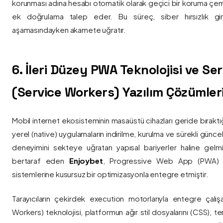
korunması adına hesabı otomatik olarak geçici bir koruma çemb
ek doğrulama talep eder. Bu süreç, siber hırsızlık gir
aşamasındayken akamete uğratır.
6. İleri Düzey PWA Teknolojisi ve Serv
(Service Workers) Yazılım Çözümler
Mobil internet ekosisteminin masaüstü cihazları geride bırak
yerel (native) uygulamaların indirilme, kurulma ve sürekli günce
deneyimini sekteye uğratan yapısal bariyerler haline gelm
bertaraf eden
Enjoybet
, Progressive Web App (PWA) mim
sistemlerine kusursuz bir optimizasyonla entegre etmiştir.
Tarayıcıların çekirdek execution motorlarıyla entegre çalışa
Workers) teknolojisi, platformun ağır stil dosyalarını (CSS), t