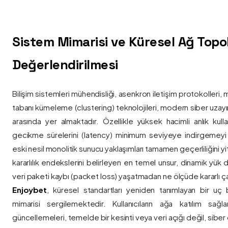
Sistem Mimarisi ve Küresel Ağ Topolo
Değerlendirilmesi
Bilişim sistemleri mühendisliği, asenkron iletişim protokolleri, 
tabanı kümeleme (clustering) teknolojileri, modern siber uzay
arasında yer almaktadır. Özellikle yüksek hacimli anlık kulla
gecikme sürelerini (latency) minimum seviyeye indirgemey
eski nesil monolitik sunucu yaklaşımları tamamen geçerliliğini yitir
kararlılık endekslerini belirleyen en temel unsur, dinamik yük
veri paketi kaybı (packet loss) yaşatmadan ne ölçüde kararlı ça
Enjoybet
, küresel standartları yeniden tanımlayan bir uç
mimarisi sergilemektedir. Kullanıcıların ağa katılım sağla
güncellemeleri, temelde bir kesinti veya veri açığı değil, siber 