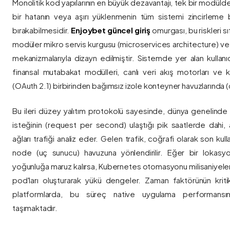
Monolitik kod yapılarının en büyük dezavantajı, tek bir modül
bir hatanın veya aşırı yüklenmenin tüm sistemi zincirleme 
bırakabilmesidir.
Enjoybet güncel giriş
omurgası, bu riskleri 
modüler mikro servis kurgusu (microservices architecture) 
mekanizmalarıyla dizayn edilmiştir. Sistemde yer alan kullanıcı
finansal mutabakat modülleri, canlı veri akış motorları ve k
(OAuth 2.1) birbirinden bağımsız izole konteyner havuzlarında (co
Bu ileri düzey yalıtım protokolü sayesinde, dünya genelinde a
isteğinin (request per second) ulaştığı pik saatlerde dahi, 
ağları trafiği analiz eder. Gelen trafik, coğrafi olarak son ku
node (uç sunucu) havuzuna yönlendirilir. Eğer bir lokasy
yoğunluğa maruz kalırsa, Kubernetes otomasyonu milisaniyeler
pod'ları oluşturarak yükü dengeler. Zaman faktörünün kriti
platformlarda, bu süreç native uygulama performansını
taşımaktadır.