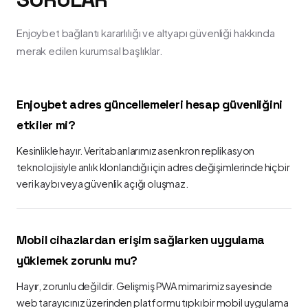
Enjoybet bağlantı kararlılığı ve altyapı güvenliği hakkında
merak edilen kurumsal başlıklar.
Enjoybet adres güncellemeleri hesap güvenliğini
etkiler mi?
Kesinlikle hayır. Veritabanlarımız asenkron replikasyon
teknolojisiyle anlık klonlandığı için adres değişimlerinde hiçbir
veri kaybı veya güvenlik açığı oluşmaz.
Mobil cihazlardan erişim sağlarken uygulama
yüklemek zorunlu mu?
Hayır, zorunlu değildir. Gelişmiş PWA mimarimiz sayesinde
web tarayıcınız üzerinden platformu tıpkı bir mobil uygulama