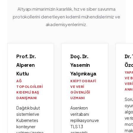
Altyapı mimarimizin kararlılık, hız ve siber savunma
protokollerini denetleyen kıdemli mühendislerimiz ve
akademisyenlerimiz.
Prof. Dr.
Doç. Dr.
Dr.
Alperen
Yasemin
Öz
Kutlu
Yalçınkaya
YAP
VE 
AĞ
KRIPTOGRAFI
VER
TOPOLOJILERI
VE VERI
ANA
KIDEMLI BAŞ
GÜVENLIĞI
DANIŞMANI
UZMANI
Sor
oyu
Dağıtık bulut
Asenkron
algo
sistemleri ve
veritabanı
ve ri
Kubernetes
replikasyonu ve
moto
konteyner
TLS 1.3
mak
yalıtımı üzerine
asimetrik