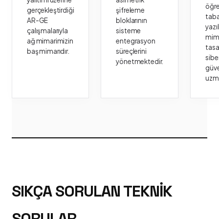
öğr
gerçekleştirdiği
şifreleme
taba
AR-GE
bloklarının
yazı
çalışmalarıyla
sisteme
mima
ağ mimarimizin
entegrasyon
tasa
baş mimarıdır.
süreçlerini
sibe
yönetmektedir.
güve
uzm
SIKÇA SORULAN TEKNIK
SORULAR