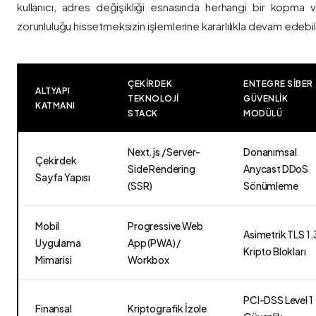
kullanıcı, adres değişikliği esnasında herhangi bir kopma
zorunluluğu hissetmeksizin işlemlerine kararlılıkla devam edebili
ÇEKIRDEK
ENTEGRE SIBER
ALTYAPI
TEKNOLOJI
GÜVENLIK
KATMANI
STACK
MODÜLÜ
Next.js / Server-
Donanımsal
Çekirdek
Side Rendering
Anycast DDoS
Sayfa Yapısı
(SSR)
Sönümleme
Mobil
Progressive Web
Asimetrik TLS 1.
Uygulama
App (PWA) /
Kripto Blokları
Mimarisi
Workbox
PCI-DSS Level 1
Finansal
Kriptografik İzole