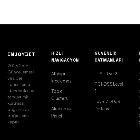
HIZLI
GÜVENLIK
ENJOYBET
NAVIGASYON
KATMANLARI
2026 Core
Güncellemesi
Altyapı
TLS 1.3 Ver2
ve siber
İncelemesi
PCI-DSS Level
sönümleme
standartlarına
Topic
1
tam uyumlu
Clusters
Layer 7 DDoS
kurumsal
Akademik
Defans
bağlantı ve
doğrulama
Panel
kapısı.