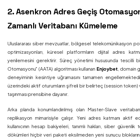
2. Asenkron Adres Geçiş Otomasyo
Zamanlı Veritabanı Kümeleme
Uluslararası siber mevzuatlar, bölgesel telekomünikasyon poli
optimizasyonları, küresel platformların dijital adres katmanl
yenilemesini gerektirir. Süreç yönetimi hususunda tescilli
Otomasyonu" (AATA) algoritması kullanan
Enjoybet
, domain g
deneyiminin kesintiye uğramasını tamamen engellemekted
üzerindeki aktif oturumların şifreli bir belirteç (session token)
taşınması prensibine dayanır.
Arka planda konumlandırılmış olan Master-Slave veritaban
replikasyon mimarisiyle çalışır. Yeni adres katmanı aktif edi
kullanıcının hesap bakiyeleri, tanımlı hakları, siber güvenlik
dökümleri hiçbir veri paketi eksilmeden yeni sunucu blokların