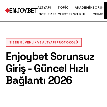
ALTYAPI
TOPIC
AKADEMIK
SORU-
ENJOYBET
İNCELEMESI
CLUSTERS
KURUL
CEVAP
SIBER GÜVENLIK VE ALTYAPI PROTOKOLÜ
Enjoybet Sorunsuz
Giriş - Güncel Hızlı
Bağlantı 2026