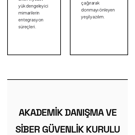
çağırarak
yük dengeleyici
donmayı önleyen
mimarilerin
yeşil yazılım.
entegrasyon
süreçleri.
AKADEMIK DANIŞMA VE
SIBER GÜVENLIK KURULU