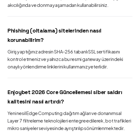
akıcılığında ve donma yaşamadan kullanabilirsiniz.
Phishing (oltalama) sitelerinden nasıl
korunabilirim?
Giriş yaptığınız adresin SHA-256 tabanlı SSL sertifikasını
kontrol etmeniz ve yalnızca bu resmi gateway üzerindeki
onaylı yönlendirme linklerini kullanmanız yeterlidir.
Enjoybet 2026 Core Güncellemesi siber saldırı
kalitesini nasıl artırdı?
Yeni nesil Edge Computing dağıtım ağları ve donanımsal
Layer 7 filtreleme teknolojileri entegre edilerek, bot trafikleri
mikro saniyeler seviyesinde ayrıştırılıp sönümlenmektedir.