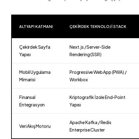
ALTYAPI KATMANI
ÇEKIRDEK TEKNOLOJI STACK
Çekirdek Sayfa
Next.js / Server-Side
Yapısı
Rendering (SSR)
Mobil Uygulama
Progressive Web App (PWA) /
Mimarisi
Workbox
Finansal
Kriptografik İzole End-Point
Entegrasyon
Yapısı
Apache Kafka / Redis
Veri Akış Motoru
Enterprise Cluster