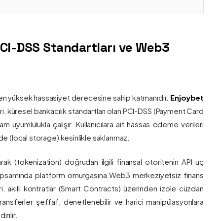
PCI-DSS Standartları ve Web3
nin en yüksek hassasiyet derecesine sahip katmanıdır.
Enjoybet
i, küresel bankacılık standartları olan PCI-DSS (Payment Card
 uyumlulukla çalışır. Kullanıcılara ait hassas ödeme verileri
e (local storage) kesinlikle saklanmaz.
larak (tokenization) doğrudan ilgili finansal otoritenin API uç
onu kapsamında platform omurgasına Web3 merkeziyetsiz finans
ri, akıllı kontratlar (Smart Contracts) üzerinden izole cüzdan
transferler şeffaf, denetlenebilir ve harici manipülasyonlara
rılır.