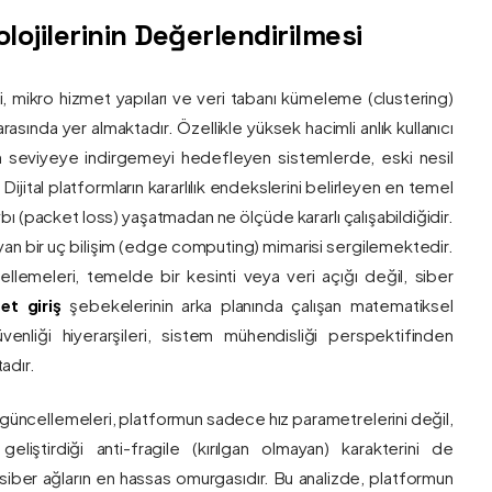
ojilerinin Değerlendirilmesi
ri, mikro hizmet yapıları ve veri tabanı kümeleme (clustering)
asında yer almaktadır. Özellikle yüksek hacimli anlık kullanıcı
um seviyeye indirgemeyi hedefleyen sistemlerde, eski nesil
 Dijital platformların kararlılık endekslerini belirleyen en temel
bı (packet loss) yaşatmadan ne ölçüde kararlı çalışabildiğidir.
ayan bir uç bilişim (edge computing) mimarisi sergilemektedir.
ncellemeleri, temelde bir kesinti veya veri açığı değil, siber
et giriş
şebekelerinin arka planında çalışan matematiksel
enliği hiyerarşileri, sistem mühendisliği perspektifinden
adır.
 güncellemeleri, platformun sadece hız parametrelerini değil,
eliştirdiği anti-fragile (kırılgan olmayan) karakterini de
, siber ağların en hassas omurgasıdır. Bu analizde, platformun