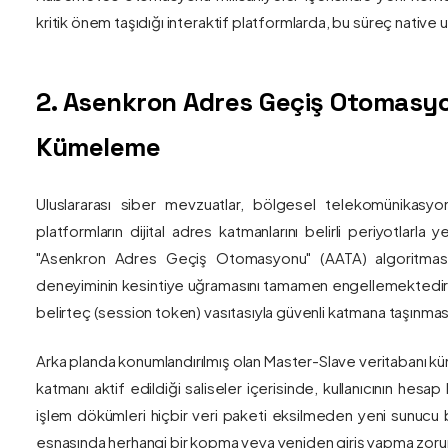
kritik önem taşıdığı interaktif platformlarda, bu süreç nativ
2. Asenkron Adres Geçiş Otomasyo
Kümeleme
Uluslararası siber mevzuatlar, bölgesel telekomünikasyon
platformların dijital adres katmanlarını belirli periyotlarla
"Asenkron Adres Geçiş Otomasyonu" (AATA) algoritmas
deneyiminin kesintiye uğramasını tamamen engellemektedir. S
belirteç (session token) vasıtasıyla güvenli katmana taşınmas
Arka planda konumlandırılmış olan Master-Slave veritabanı küm
katmanı aktif edildiği saliseler içerisinde, kullanıcının hesap
işlem dökümleri hiçbir veri paketi eksilmeden yeni sunucu blo
esnasında herhangi bir kopma veya yeniden giriş yapma zorunlu