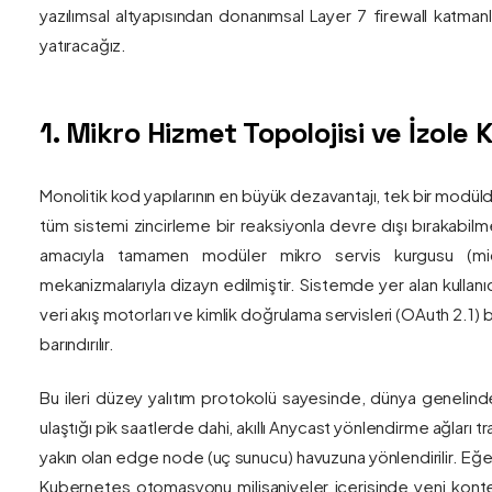
yazılımsal altyapısından donanımsal Layer 7 firewall katma
yatıracağız.
1. Mikro Hizmet Topolojisi ve İzol
Monolitik kod yapılarının en büyük dezavantajı, tek bir modül
tüm sistemi zincirleme bir reaksiyonla devre dışı bırakabilm
amacıyla tamamen modüler mikro servis kurgusu (mic
mekanizmalarıyla dizayn edilmiştir. Sistemde yer alan kullanıc
veri akış motorları ve kimlik doğrulama servisleri (OAuth 2.1)
barındırılır.
Bu ileri düzey yalıtım protokolü sayesinde, dünya genelind
ulaştığı pik saatlerde dahi, akıllı Anycast yönlendirme ağları tr
yakın olan edge node (uç sunucu) havuzuna yönlendirilir. Eğe
Kubernetes otomasyonu milisaniyeler içerisinde yeni kont