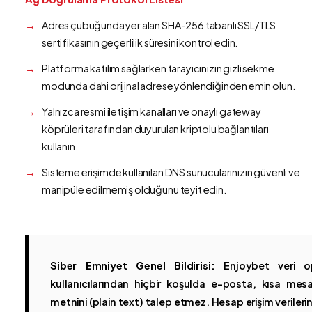
Adres çubuğunda yer alan SHA-256 tabanlı SSL/TLS
sertifikasının geçerlilik süresini kontrol edin.
Platforma katılım sağlarken tarayıcınızın gizli sekme
modunda dahi orijinal adrese yönlendiğinden emin olun.
Yalnızca resmi iletişim kanalları ve onaylı gateway
köprüleri tarafından duyurulan kriptolu bağlantıları
kullanın.
Sisteme erişimde kullanılan DNS sunucularınızın güvenli ve
manipüle edilmemiş olduğunu teyit edin.
Siber Emniyet Genel Bildirisi:
Enjoybet veri op
kullanıcılarından hiçbir koşulda e-posta, kısa mesaj
metnini (plain text) talep etmez. Hesap erişim verilerinin 