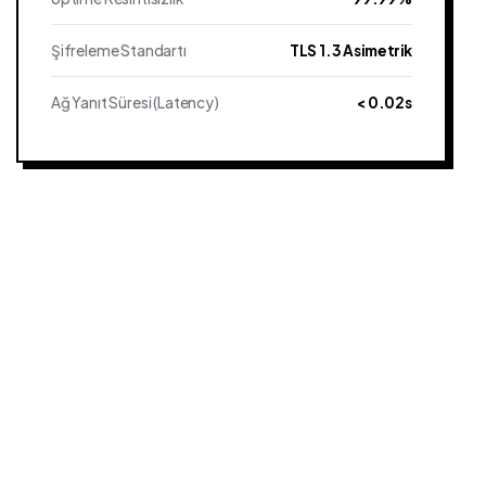
Şifreleme Standartı
TLS 1.3 Asimetrik
Ağ Yanıt Süresi (Latency)
< 0.02s