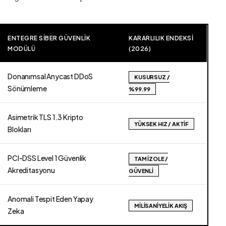
ENTEGRE SIBER GÜVENLIK
KARARLILIK ENDEKSI
MODÜLÜ
(2026)
Donanımsal Anycast DDoS
KUSURSUZ /
Sönümleme
%99.99
Asimetrik TLS 1.3 Kripto
YÜKSEK HIZ / AKTIF
Blokları
PCI-DSS Level 1 Güvenlik
TAM İZOLE /
Akreditasyonu
GÜVENLI
Anomali Tespit Eden Yapay
MILISANIYELIK AKIŞ
Zeka