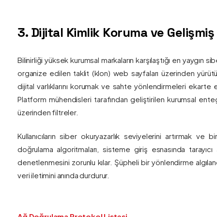
3. Dijital Kimlik Koruma ve Gelişmi
Bilinirliği yüksek kurumsal markaların karşılaştığı en yaygın si
organize edilen taklit (klon) web sayfaları üzerinden yürütül
dijital varlıklarını korumak ve sahte yönlendirmeleri ekarte 
Platform mühendisleri tarafından geliştirilen kurumsal enteg
üzerinden filtreler.
Kullanıcıların siber okuryazarlık seviyelerini artırmak ve 
doğrulama algoritmaları, sisteme giriş esnasında tarayıc
denetlenmesini zorunlu kılar. Şüpheli bir yönlendirme algıla
veri iletimini anında durdurur.
Ağ Doğrulama Protokol Listesi