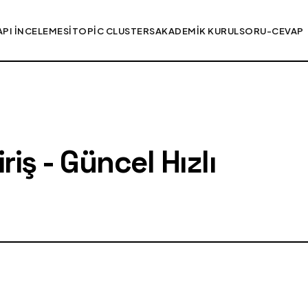
API İNCELEMESI
TOPIC CLUSTERS
AKADEMIK KURUL
SORU-CEVAP
iş - Güncel Hızlı