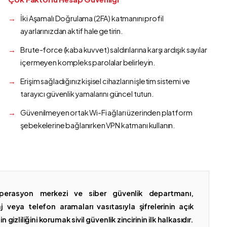
İki Aşamalı Doğrulama (2FA) katmanını profil
ayarlarınızdan aktif hale getirin.
Brute-force (kaba kuvvet) saldırılarına karşı ardışık sayılar
içermeyen kompleks parolalar belirleyin.
Erişim sağladığınız kişisel cihazların işletim sistemi ve
tarayıcı güvenlik yamalarını güncel tutun.
Güvenilmeyen ortak Wi-Fi ağları üzerinden platform
şebekelerine bağlanırken VPN katmanı kullanın.
erasyon merkezi ve siber güvenlik departmanı,
 veya telefon aramaları vasıtasıyla şifrelerinin açık
gizliliğini korumak sivil güvenlik zincirinin ilk halkasıdır.