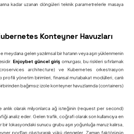
nlarına kadar uzanan döngüleri teknik parametrelerle masaya
e Kubernetes Konteyner Havuzları
de meydana gelen yazılımsal bir hatanın veya aşırı yüklenmenin
esidir.
Enjoybet güncel giriş
omurgası, bu riskleri sıfırlamak
roservices architecture) ve Kubernetes orkestrasyon
ı profili yönetim birimleri, finansal mutabakat modülleri, canlı
 birbirinden bağımsız izole konteyner havuzlarında (containers)
e anlık olarak milyonlarca ağ isteğinin (request per second)
afiği analiz eder. Gelen trafik, coğrafi olarak son kullanıcıya en
r bir lokasyondaki sunucu grubu aşırı yoğunluğa maruz kalırsa,
eyner pod'ları oluşturarak yükü dengeler. Zaman faktörünün