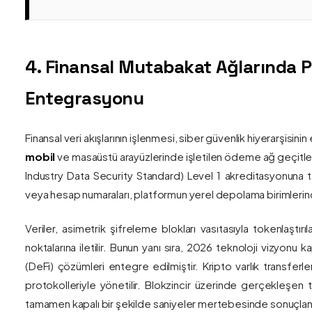
4. Finansal Mutabakat Ağlarında 
Entegrasyonu
Finansal veri akışlarının işlenmesi, siber güvenlik hiyerarşisi
mobil
ve masaüstü arayüzlerinde işletilen ödeme ağ geçitler
Industry Data Security Standard) Level 1 akreditasyonuna tam
veya hesap numaraları, platformun yerel depolama birimlerind
Veriler, asimetrik şifreleme blokları vasıtasıyla tokenlaştırı
noktalarına iletilir. Bunun yanı sıra, 2026 teknoloji vizy
(DeFi) çözümleri entegre edilmiştir. Kripto varlık transferle
protokolleriyle yönetilir. Blokzincir üzerinde gerçekleşen 
tamamen kapalı bir şekilde saniyeler mertebesinde sonuçlandı