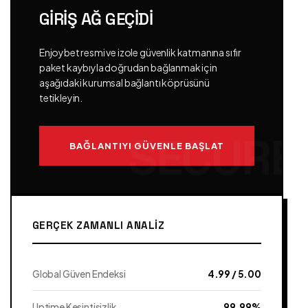
GIRIŞ AĞ GEÇIDI
Enjoybet resmi ve izole güvenlik katmanına sıfır
paket kaybıyla doğrudan bağlanmak için
aşağıdaki kurumsal bağlantı köprüsünü
tetikleyin.
BAĞLANTIYI GÜVENLE BAŞLAT
GERÇEK ZAMANLI ANALIZ
Global Güven Endeksi
4.99 / 5.00
Uptime Kesintisizlik
99.99%