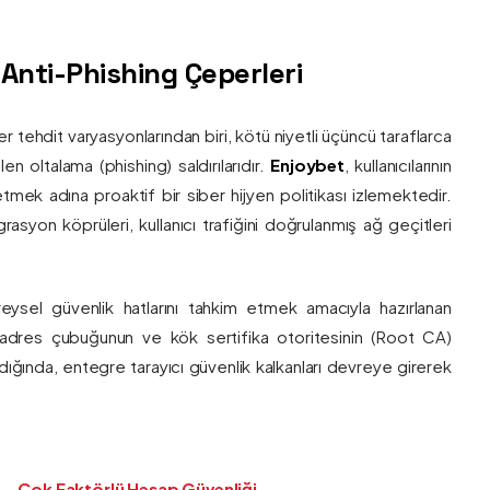
ş Anti-Phishing Çeperleri
ber tehdit varyasyonlarından biri, kötü niyetli üçüncü taraflarca
en oltalama (phishing) saldırılarıdır.
Enjoybet
, kullanıcılarının
etmek adına proaktif bir siber hijyen politikası izlemektedir.
rasyon köprüleri, kullanıcı trafiğini doğrulanmış ağ geçitleri
bireysel güvenlik hatlarını tahkim etmek amacıyla hazırlanan
ı adres çubuğunun ve kök sertifika otoritesinin (Root CA)
ndığında, entegre tarayıcı güvenlik kalkanları devreye girerek
Çok Faktörlü Hesap Güvenliği