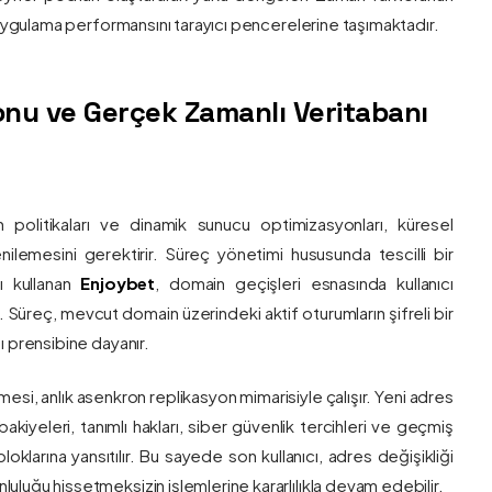
e uygulama performansını tarayıcı pencerelerine taşımaktadır.
nu ve Gerçek Zamanlı Veritabanı
 politikaları ve dinamik sunucu optimizasyonları, küresel
 yenilemesini gerektirir. Süreç yönetimi hususunda tescilli bir
ı kullanan
Enjoybet
, domain geçişleri esnasında kullanıcı
üreç, mevcut domain üzerindeki aktif oturumların şifreli bir
ı prensibine dayanır.
esi, anlık asenkron replikasyon mimarisiyle çalışır. Yeni adres
 bakiyeleri, tanımlı hakları, siber güvenlik tercihleri ve geçmiş
klarına yansıtılır. Bu sayede son kullanıcı, adres değişikliği
luğu hissetmeksizin işlemlerine kararlılıkla devam edebilir.