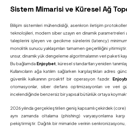
Sistem Mimarisi ve Küresel Ağ Topol
Bilişim sistemleri mühendisliği, asenkron iletişim protokolle
teknolojileri, modern siber uzayın en dinamik parametreleri ar
taleplerini işleyen ve gecikme sürelerini (latency) minim
monolitik sunucu yaklaşımları tamamen geçerliliğini yitirmiştir.
unsur, dinamik yük dengeleme algoritmalarının veri paketi kay
Bu bağlamda
Enjoybet
, küresel standartları yeniden tanıml
Kullanıcıların ağa katılım sağlarken karşılaştıkları adres gü
güvenlik kalkanının proaktif bir operasyon fazıdır.
Enjoyb
otomasyonlar, siber defans optimizasyonları ve veri güv
incelendiğinde benzersiz bir yapısal bütünlük ortaya koymakt
2026 yılında gerçekleştirilen geniş kapsamlı çekirdek (core)
aynı zamanda oltalama (phishing) varyasyonlarına karşı g
pekiştirmiştir. Dağıtık bir mimaride verinin senkronizasyonu