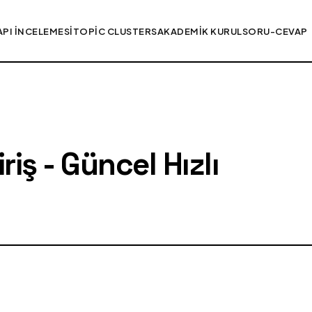
API İNCELEMESI
TOPIC CLUSTERS
AKADEMIK KURUL
SORU-CEVAP
iş - Güncel Hızlı