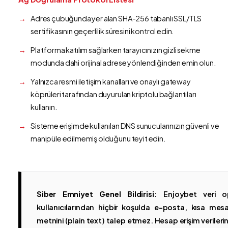
Adres çubuğunda yer alan SHA-256 tabanlı SSL/TLS
sertifikasının geçerlilik süresini kontrol edin.
Platforma katılım sağlarken tarayıcınızın gizli sekme
modunda dahi orijinal adrese yönlendiğinden emin olun.
Yalnızca resmi iletişim kanalları ve onaylı gateway
köprüleri tarafından duyurulan kriptolu bağlantıları
kullanın.
Sisteme erişimde kullanılan DNS sunucularınızın güvenli ve
manipüle edilmemiş olduğunu teyit edin.
Siber Emniyet Genel Bildirisi:
Enjoybet veri op
kullanıcılarından hiçbir koşulda e-posta, kısa mesaj
metnini (plain text) talep etmez. Hesap erişim verilerinin 