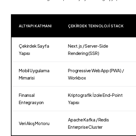
ALTYAPI KATMANI
ÇEKIRDEK TEKNOLOJI STACK
Çekirdek Sayfa
Next.js / Server-Side
Yapısı
Rendering (SSR)
Mobil Uygulama
Progressive Web App (PWA) /
Mimarisi
Workbox
Finansal
Kriptografik İzole End-Point
Entegrasyon
Yapısı
Apache Kafka / Redis
Veri Akış Motoru
Enterprise Cluster