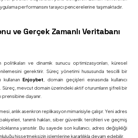
e uygulama performansını tarayıcı pencerelerine taşımaktadır.
nu ve Gerçek Zamanlı Veritabanı
 politikaları ve dinamik sunucu optimizasyonları, küresel
 yenilemesini gerektirir. Süreç yönetimi hususunda tescilli bir
ı kullanan
Enjoybet
, domain geçişleri esnasında kullanıcı
üreç, mevcut domain üzerindeki aktif oturumların şifreli bir
ı prensibine dayanır.
esi, anlık asenkron replikasyon mimarisiyle çalışır. Yeni adres
 bakiyeleri, tanımlı hakları, siber güvenlik tercihleri ve geçmiş
klarına yansıtılır. Bu sayede son kullanıcı, adres değişikliği
luğu hissetmeksizin işlemlerine kararlılıkla devam edebilir.