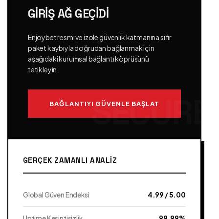
GIRIŞ AĞ GEÇIDI
Enjoybet resmi ve izole güvenlik katmanına sıfır
paket kaybıyla doğrudan bağlanmak için
aşağıdaki kurumsal bağlantı köprüsünü
tetikleyin.
BAĞLANTIYI GÜVENLE BAŞLAT
GERÇEK ZAMANLI ANALIZ
Global Güven Endeksi
4.99 / 5.00
Uptime Kesintisizlik
99.99%