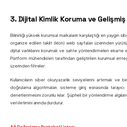
3. Dijital Kimlik Koruma ve Gelişmi
Bilinirliği yüksek kurumsal markaların karşılaştığı en yaygın si
organize edilen taklit (klon) web sayfaları üzerinden yürütül
dijital varlıklarını korumak ve sahte yönlendirmeleri ekarte 
Platform mühendisleri tarafından geliştirilen kurumsal enteg
üzerinden filtreler.
Kullanıcıların siber okuryazarlık seviyelerini artırmak ve 
doğrulama algoritmaları, sisteme giriş esnasında tarayıc
denetlenmesini zorunlu kılar. Şüpheli bir yönlendirme algıla
veri iletimini anında durdurur.
Ağ Doğrulama Protokol Listesi