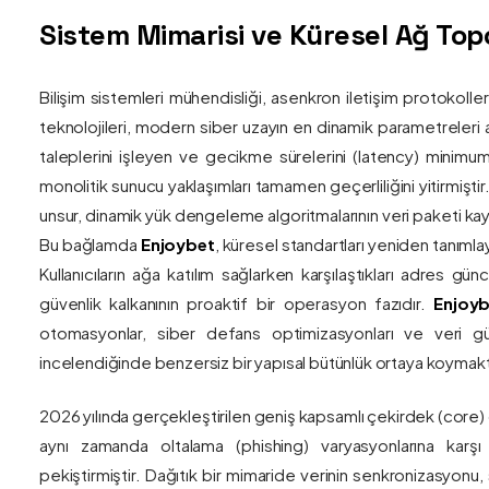
Sistem Mimarisi ve Küresel Ağ Topol
Bilişim sistemleri mühendisliği, asenkron iletişim protokolle
teknolojileri, modern siber uzayın en dinamik parametreleri ar
taleplerini işleyen ve gecikme sürelerini (latency) minim
monolitik sunucu yaklaşımları tamamen geçerliliğini yitirmiştir.
unsur, dinamik yük dengeleme algoritmalarının veri paketi kay
Bu bağlamda
Enjoybet
, küresel standartları yeniden tanıml
Kullanıcıların ağa katılım sağlarken karşılaştıkları adres gü
güvenlik kalkanının proaktif bir operasyon fazıdır.
Enjoyb
otomasyonlar, siber defans optimizasyonları ve veri güv
incelendiğinde benzersiz bir yapısal bütünlük ortaya koymakt
2026 yılında gerçekleştirilen geniş kapsamlı çekirdek (core)
aynı zamanda oltalama (phishing) varyasyonlarına karşı g
pekiştirmiştir. Dağıtık bir mimaride verinin senkronizasyonu