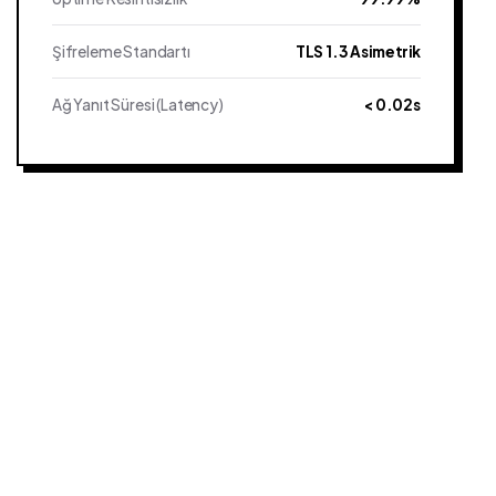
Şifreleme Standartı
TLS 1.3 Asimetrik
Ağ Yanıt Süresi (Latency)
< 0.02s