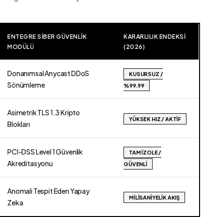
ENTEGRE SIBER GÜVENLIK
KARARLILIK ENDEKSI
MODÜLÜ
(2026)
Donanımsal Anycast DDoS
KUSURSUZ /
Sönümleme
%99.99
Asimetrik TLS 1.3 Kripto
YÜKSEK HIZ / AKTIF
Blokları
PCI-DSS Level 1 Güvenlik
TAM İZOLE /
Akreditasyonu
GÜVENLI
Anomali Tespit Eden Yapay
MILISANIYELIK AKIŞ
Zeka