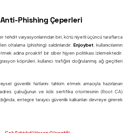
ş Anti-Phishing Çeperleri
ber tehdit varyasyonlarından biri, kötü niyetli üçüncü taraflarca
en oltalama (phishing) saldırılarıdır.
Enjoybet
, kullanıcılarının
etmek adına proaktif bir siber hijyen politikası izlemektedir.
rasyon köprüleri, kullanıcı trafiğini doğrulanmış ağ geçitleri
bireysel güvenlik hatlarını tahkim etmek amacıyla hazırlanan
ı adres çubuğunun ve kök sertifika otoritesinin (Root CA)
ndığında, entegre tarayıcı güvenlik kalkanları devreye girerek
Çok Faktörlü Hesap Güvenliği