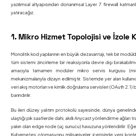
yazılımsal altyapısından donanımsal Layer 7 firewall katma
yatıracağız.
1. Mikro Hizmet Topolojisi ve İzol
Monolitik kod yapılarının en büyük dezavantajı, tek bir modül
tüm sistemi zincirleme bir reaksiyonla devre dışı bırakabilm
amacıyla tamamen modüler mikro servis kurgusu (mic
mekanizmalarıyla dizayn edilmiştir. Sistemde yer alan kullanıc
veri akış motorları ve kimlik doğrulama servisleri (OAuth 2.1)
barındırılır.
Bu ileri düzey yalıtım protokolü sayesinde, dünya genelind
ulaştığı pik saatlerde dahi, akıllı Anycast yönlendirme ağları tr
yakın olan edge node (uç sunucu) havuzuna yönlendirilir. Eğe
Kubernetes otomasyonu milisaniyeler içerisinde yeni kont