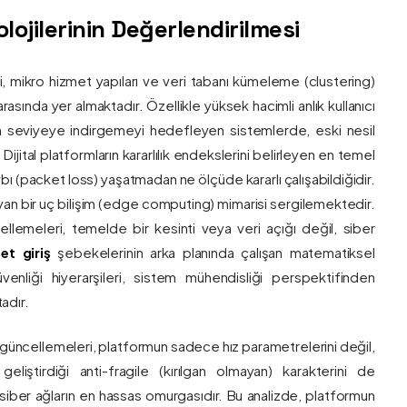
ojilerinin Değerlendirilmesi
ri, mikro hizmet yapıları ve veri tabanı kümeleme (clustering)
asında yer almaktadır. Özellikle yüksek hacimli anlık kullanıcı
um seviyeye indirgemeyi hedefleyen sistemlerde, eski nesil
 Dijital platformların kararlılık endekslerini belirleyen en temel
bı (packet loss) yaşatmadan ne ölçüde kararlı çalışabildiğidir.
ayan bir uç bilişim (edge computing) mimarisi sergilemektedir.
ncellemeleri, temelde bir kesinti veya veri açığı değil, siber
et giriş
şebekelerinin arka planında çalışan matematiksel
enliği hiyerarşileri, sistem mühendisliği perspektifinden
adır.
 güncellemeleri, platformun sadece hız parametrelerini değil,
eliştirdiği anti-fragile (kırılgan olmayan) karakterini de
, siber ağların en hassas omurgasıdır. Bu analizde, platformun