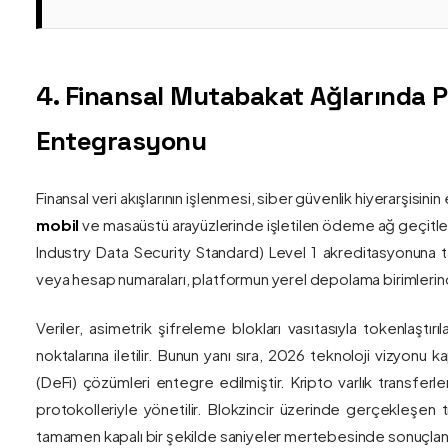
4. Finansal Mutabakat Ağlarında 
Entegrasyonu
Finansal veri akışlarının işlenmesi, siber güvenlik hiyerarşisi
mobil
ve masaüstü arayüzlerinde işletilen ödeme ağ geçitler
Industry Data Security Standard) Level 1 akreditasyonuna tam
veya hesap numaraları, platformun yerel depolama birimlerind
Veriler, asimetrik şifreleme blokları vasıtasıyla tokenlaştırı
noktalarına iletilir. Bunun yanı sıra, 2026 teknoloji vizy
(DeFi) çözümleri entegre edilmiştir. Kripto varlık transferle
protokolleriyle yönetilir. Blokzincir üzerinde gerçekleşen 
tamamen kapalı bir şekilde saniyeler mertebesinde sonuçlandı