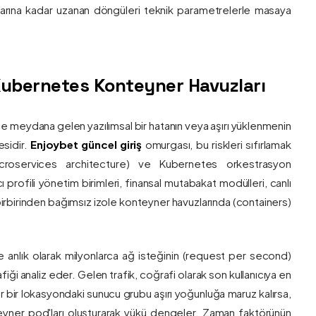
nlarına kadar uzanan döngüleri teknik parametrelerle masaya
e Kubernetes Konteyner Havuzları
de meydana gelen yazılımsal bir hatanın veya aşırı yüklenmenin
esidir.
Enjoybet güncel giriş
omurgası, bu riskleri sıfırlamak
roservices architecture) ve Kubernetes orkestrasyon
ı profili yönetim birimleri, finansal mutabakat modülleri, canlı
 birbirinden bağımsız izole konteyner havuzlarında (containers)
e anlık olarak milyonlarca ağ isteğinin (request per second)
afiği analiz eder. Gelen trafik, coğrafi olarak son kullanıcıya en
r bir lokasyondaki sunucu grubu aşırı yoğunluğa maruz kalırsa,
eyner pod'ları oluşturarak yükü dengeler. Zaman faktörünün