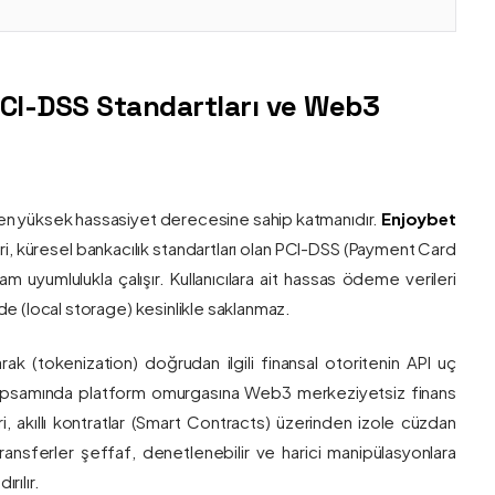
PCI-DSS Standartları ve Web3
nin en yüksek hassasiyet derecesine sahip katmanıdır.
Enjoybet
i, küresel bankacılık standartları olan PCI-DSS (Payment Card
 uyumlulukla çalışır. Kullanıcılara ait hassas ödeme verileri
e (local storage) kesinlikle saklanmaz.
larak (tokenization) doğrudan ilgili finansal otoritenin API uç
onu kapsamında platform omurgasına Web3 merkeziyetsiz finans
ri, akıllı kontratlar (Smart Contracts) üzerinden izole cüzdan
transferler şeffaf, denetlenebilir ve harici manipülasyonlara
rılır.