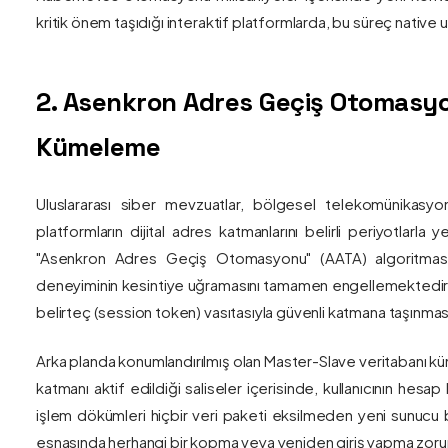
kritik önem taşıdığı interaktif platformlarda, bu süreç nativ
2. Asenkron Adres Geçiş Otomasyo
Kümeleme
Uluslararası siber mevzuatlar, bölgesel telekomünikasyon
platformların dijital adres katmanlarını belirli periyotlarla
"Asenkron Adres Geçiş Otomasyonu" (AATA) algoritmas
deneyiminin kesintiye uğramasını tamamen engellemektedir. S
belirteç (session token) vasıtasıyla güvenli katmana taşınmas
Arka planda konumlandırılmış olan Master-Slave veritabanı küm
katmanı aktif edildiği saliseler içerisinde, kullanıcının hesap
işlem dökümleri hiçbir veri paketi eksilmeden yeni sunucu blo
esnasında herhangi bir kopma veya yeniden giriş yapma zorunlu