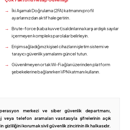
İki Aşamalı Doğrulama (2FA) katmanını profil
ayarlarınızdan aktif hale getirin.
Brute-force (kaba kuvvet) saldırılarına karşı ardışık sayılar
içermeyen kompleks parolalar belirleyin.
Erişim sağladığınız kişisel cihazların işletim sistemi ve
tarayıcı güvenlik yamalarını güncel tutun.
Güvenilmeyen ortak Wi-Fi ağları üzerinden platform
şebekelerine bağlanırken VPN katmanı kullanın.
erasyon merkezi ve siber güvenlik departmanı,
 veya telefon aramaları vasıtasıyla şifrelerinin açık
gizliliğini korumak sivil güvenlik zincirinin ilk halkasıdır.