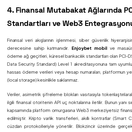
4. Finansal Mutabakat Ağlarında P
Standartları ve Web3 Entegrasyon
Finansal veri akışlarının işlenmesi, siber güvenlik hiyerarşi
derecesine sahip katmanıdır.
Enjoybet mobil
ve masaüstü
ödeme ağ geçitleri, küresel bankacılık standartları olan PCI-
Data Security Standard) Level 1 akreditasyonuna tam uyumlulukla
hassas ödeme verileri veya hesap numaraları, platformun ye
(local storage) kesinlikle saklanmaz.
Veriler, asimetrik şifreleme blokları vasıtasıyla tokenlaştırıl
ilgili finansal otoritenin API uç noktalarına iletilir. Bunun yanı
kapsamında platform omurgasına Web3 merkeziyetsiz finans
edilmiştir. Kripto varlık transferleri, akıllı kontratlar (Smar
cüzdan protokolleriyle yönetilir. Blokzincir üzerinde gerçe