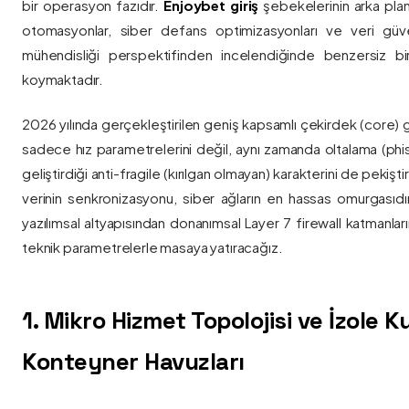
bir operasyon fazıdır.
Enjoybet giriş
şebekelerinin arka pla
otomasyonlar, siber defans optimizasyonları ve veri güvenl
mühendisliği perspektifinden incelendiğinde benzersiz bi
koymaktadır.
2026 yılında gerçekleştirilen geniş kapsamlı çekirdek (core) 
sadece hız parametrelerini değil, aynı zamanda oltalama (phis
geliştirdiği anti-fragile (kırılgan olmayan) karakterini de pekişti
verinin senkronizasyonu, siber ağların en hassas omurgasıdı
yazılımsal altyapısından donanımsal Layer 7 firewall katmanla
teknik parametrelerle masaya yatıracağız.
1. Mikro Hizmet Topolojisi ve İzole 
Konteyner Havuzları