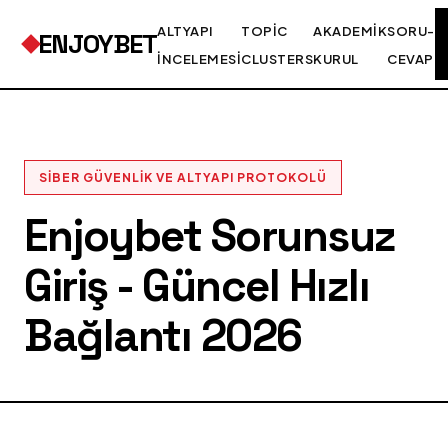
ALTYAPI
TOPIC
AKADEMIK
SORU-
ENJOYBET
İNCELEMESI
CLUSTERS
KURUL
CEVAP
SIBER GÜVENLIK VE ALTYAPI PROTOKOLÜ
Enjoybet Sorunsuz
Giriş - Güncel Hızlı
Bağlantı 2026