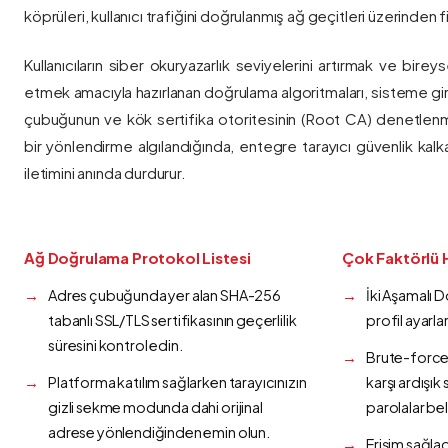
köprüleri, kullanıcı trafiğini doğrulanmış ağ geçitleri üzerinden fi
Kullanıcıların siber okuryazarlık seviyelerini artırmak ve bireys
etmek amacıyla hazırlanan doğrulama algoritmaları, sisteme gir
çubuğunun ve kök sertifika otoritesinin (Root CA) denetlenmes
bir yönlendirme algılandığında, entegre tarayıcı güvenlik kalk
iletimini anında durdurur.
Ağ Doğrulama Protokol Listesi
Çok Faktörlü 
Adres çubuğunda yer alan SHA-256
İki Aşamalı 
tabanlı SSL/TLS sertifikasının geçerlilik
profil ayarla
süresini kontrol edin.
Brute-force 
Platforma katılım sağlarken tarayıcınızın
karşı ardışı
gizli sekme modunda dahi orijinal
parolalar bel
adrese yönlendiğinden emin olun.
Erişim sağlad