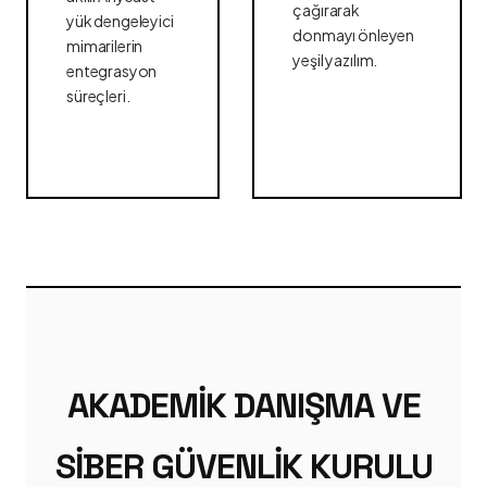
çağırarak
yük dengeleyici
donmayı önleyen
mimarilerin
yeşil yazılım.
entegrasyon
süreçleri.
AKADEMIK DANIŞMA VE
SIBER GÜVENLIK KURULU