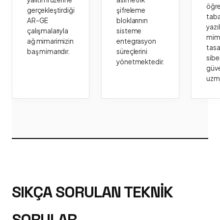
öğr
gerçekleştirdiği
şifreleme
taba
AR-GE
bloklarının
yazı
çalışmalarıyla
sisteme
mima
ağ mimarimizin
entegrasyon
tasa
baş mimarıdır.
süreçlerini
sibe
yönetmektedir.
güve
uzm
SIKÇA SORULAN TEKNIK
SORULAR