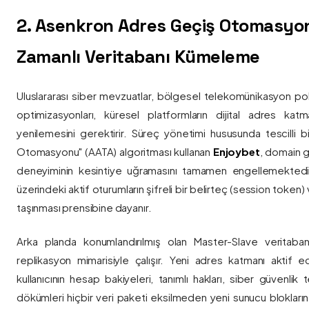
2. Asenkron Adres Geçiş Otomasyo
Zamanlı Veritabanı Kümeleme
Uluslararası siber mevzuatlar, bölgesel telekomünikasyon poli
optimizasyonları, küresel platformların dijital adres katmanl
yenilemesini gerektirir. Süreç yönetimi hususunda tescilli
Otomasyonu" (AATA) algoritması kullanan
Enjoybet
, domain g
deneyiminin kesintiye uğramasını tamamen engellemekted
üzerindeki aktif oturumların şifreli bir belirteç (session token)
taşınması prensibine dayanır.
Arka planda konumlandırılmış olan Master-Slave veritaban
replikasyon mimarisiyle çalışır. Yeni adres katmanı aktif edi
kullanıcının hesap bakiyeleri, tanımlı hakları, siber güvenlik
dökümleri hiçbir veri paketi eksilmeden yeni sunucu blokların