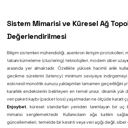
Sistem Mimarisi ve Küresel Ağ Topolo
Değerlendirilmesi
Bilişim sistemleri mühendisliği, asenkron iletişim protokolleri, 
tabanı kümeleme (clustering) teknolojileri, modern siber uzay
arasında yer almaktadır. Özellikle yüksek hacimli anlık kulla
gecikme sürelerini (latency) minimum seviyeye indirgemey
eski nesil monolitik sunucu yaklaşımları tamamen geçerliliğini yitir
kararlılık endekslerini belirleyen en temel unsur, dinamik yük
veri paketi kaybı (packet loss) yaşatmadan ne ölçüde kararlı ça
Enjoybet
, küresel standartları yeniden tanımlayan bir uç
mimarisi sergilemektedir. Kullanıcıların ağa katılım sağla
güncellemeleri, temelde bir kesinti veya veri açığı değil, siber 