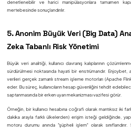
denetlenebilir ve harici manipülasyonlara tamamen kapa
mertebesinde sonuçlandırılır.
5. Anonim Büyük Veri (Big Data) Ana
Zeka Tabanlı Risk Yönetimi
Büyük veri analitiği, kullanıcı davranış kalıplarının çözümlenm
sürdürülmesi noktasında hayati bir enstrümandır. Enjoybet,
verileri gerçek zamanlı stream işleme motorları (Apache Flink /
eder. Bu süreç, kullanıcıların hesap güvenliğini tehdit edebile
saptanmasında bir erken uyarı mekanizması vazifesi görür.
Örneğin, bir kullanıcı hesabına coğrafi olarak mantıksız iki fa
dakika arayla farklı ülkelerden) erişim isteği geldiğinde, yap
motoru durumu anında "şüpheli işlem" olarak sınıflandırır. Si