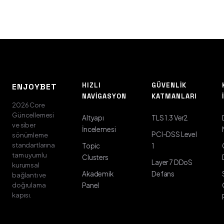
HIZLI
GÜVENLIK
ENJOYBET
NAVIGASYON
KATMANLARI
2026 Core
Güncellemesi
Altyapı
TLS 1.3 Ver2
ve siber
İncelemesi
PCI-DSS Level
sönümleme
standartlarına
Topic
1
tam uyumlu
Clusters
Layer 7 DDoS
kurumsal
Akademik
Defans
bağlantı ve
doğrulama
Panel
kapısı.