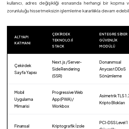
kullanıcı, adres değişikliği esnasında herhangi bir kopma
zorunluluğu hissetmeksizin işlemlerine kararlılıkla devam edebili
ÇEKIRDEK
ENTEGRE SIBER
ALTYAPI
TEKNOLOJI
GÜVENLIK
KATMANI
STACK
MODÜLÜ
Next.js / Server-
Donanımsal
Çekirdek
Side Rendering
Anycast DDoS
Sayfa Yapısı
(SSR)
Sönümleme
Mobil
Progressive Web
Asimetrik TLS 1.
Uygulama
App (PWA) /
Kripto Blokları
Mimarisi
Workbox
PCI-DSS Level 1
Finansal
Kriptografik İzole