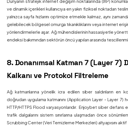
Dünyanın stratejik internet değişim noktalarında (IXP) konumlan
ve dinamik içerikleri kullanıcıya en yakın fiziksel noktadan tesl
yalnızca sayfa hızlarını optimize etmekle kalmaz, aynı zama
gelebilecek bölgesel omurga tıkanıklıklarını veya internet eriş
yönlendirmelerle aşar. Ağ mühendislerinin hassasiyetle yönettiği
endeksi bakımından sektörün öncü yapıları arasında tescillenmiş
8. Donanımsal Katman 7 (Layer 7)
Kalkanı ve Protokol Filtreleme
Ağ katmanlarına yönelik icra edilen siber saldırıların en ko
doğrudan uygulama katmanını (Application Layer - Layer 7) h
HTTP/HTTPS Flood varyasyonlarıdır. Enjoybet siber defans ekip
trafik dalgalarını sistem sınırlarına ulaşmadan önce sönüml
Scrubbing Center (Veri Temizleme Merkezleri) altyapısını aktif