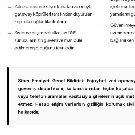
Yalnızca resmi iletişim kanalları ve onaylı
işletim siste
gateway köprüleri tarafından duyurulan
yamalarını g
kriptolu bağlantıları kullanın.
Güvenilmeyen
Sisteme erişimde kullanılan DNS
üzerinden p
sunucularınızın güvenli ve manipüle
bağlanırken 
edilmemiş olduğunu teyit edin.
Siber Emniyet Genel Bildirisi:
Enjoybet veri operasy
güvenlik departmanı, kullanıcılarından hiçbir koşuld
veya telefon aramaları vasıtasıyla şifrelerinin açık metn
etmez. Hesap erişim verilerinin gizliliğini korumak sivil 
halkasıdır.