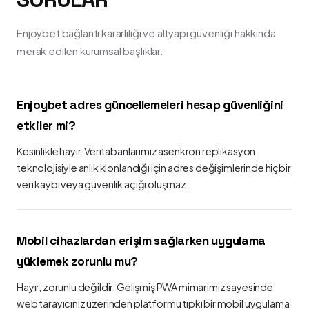
Enjoybet bağlantı kararlılığı ve altyapı güvenliği hakkında
merak edilen kurumsal başlıklar.
Enjoybet adres güncellemeleri hesap güvenliğini
etkiler mi?
Kesinlikle hayır. Veritabanlarımız asenkron replikasyon
teknolojisiyle anlık klonlandığı için adres değişimlerinde hiçbir
veri kaybı veya güvenlik açığı oluşmaz.
Mobil cihazlardan erişim sağlarken uygulama
yüklemek zorunlu mu?
Hayır, zorunlu değildir. Gelişmiş PWA mimarimiz sayesinde
web tarayıcınız üzerinden platformu tıpkı bir mobil uygulama