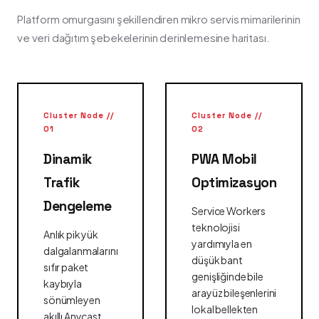
Platform omurgasını şekillendiren mikro servis mimarilerinin
ve veri dağıtım şebekelerinin derinlemesine haritası.
Cluster Node //
Cluster Node //
01
02
Dinamik
PWA Mobil
Trafik
Optimizasyon
Dengeleme
Service Workers
teknolojisi
Anlık pik yük
yardımıyla en
dalgalanmalarını
düşük bant
sıfır paket
genişliğinde bile
kaybıyla
arayüz bileşenlerini
sönümleyen
lokal bellekten
akıllı Anycast