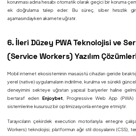
korunması adına hesabı otomatik olarak geçici bir koruma çemb
ek doğrulama talep eder. Bu süreç, siber hırsızlık gir
aşamasındayken akamete uğratır.
6. İleri Düzey PWA Teknolojisi ve Serv
(Service Workers) Yazılım Çözümler
Mobil internet ekosisteminin masaüstü cihazları geride bırak
yerel (native) uygulamaların indirilme, kurulma ve sürekli günce
deneyimini sekteye uğratan yapısal bariyerler haline gelm
bertaraf eden
Enjoybet
, Progressive Web App (PWA) mim
sistemlerine kusursuz bir optimizasyonla entegre etmiştir.
Tarayıcıların çekirdek execution motorlarıyla entegre çalışa
Workers) teknolojisi, platformun ağır stil dosyalarını (CSS), t