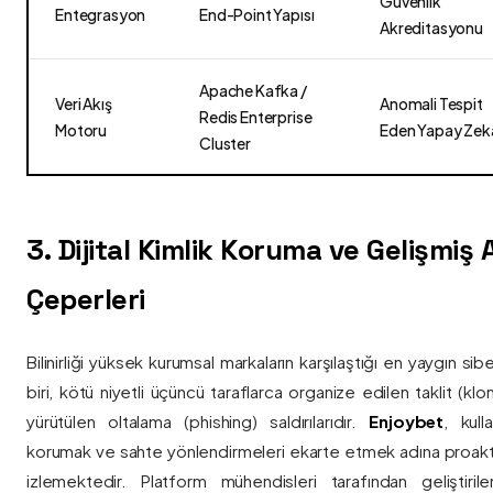
Güvenlik
Entegrasyon
End-Point Yapısı
Akreditasyonu
Apache Kafka /
Veri Akış
Anomali Tespit
Redis Enterprise
Motoru
Eden Yapay Zek
Cluster
3. Dijital Kimlik Koruma ve Gelişmiş
Çeperleri
Bilinirliği yüksek kurumsal markaların karşılaştığı en yaygın si
biri, kötü niyetli üçüncü taraflarca organize edilen taklit (kl
yürütülen oltalama (phishing) saldırılarıdır.
Enjoybet
, kulla
korumak ve sahte yönlendirmeleri ekarte etmek adına proaktif 
izlemektedir. Platform mühendisleri tarafından geliştiri