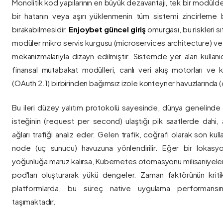
Monolitik kod yapılarının en büyük dezavantajı, tek bir modül
bir hatanın veya aşırı yüklenmenin tüm sistemi zincirleme 
bırakabilmesidir.
Enjoybet güncel giriş
omurgası, bu riskleri 
modüler mikro servis kurgusu (microservices architecture) 
mekanizmalarıyla dizayn edilmiştir. Sistemde yer alan kullanıcı
finansal mutabakat modülleri, canlı veri akış motorları ve k
(OAuth 2.1) birbirinden bağımsız izole konteyner havuzlarında (co
Bu ileri düzey yalıtım protokolü sayesinde, dünya genelinde a
isteğinin (request per second) ulaştığı pik saatlerde dahi, 
ağları trafiği analiz eder. Gelen trafik, coğrafi olarak son ku
node (uç sunucu) havuzuna yönlendirilir. Eğer bir lokasy
yoğunluğa maruz kalırsa, Kubernetes otomasyonu milisaniyeler
pod'ları oluşturarak yükü dengeler. Zaman faktörünün kriti
platformlarda, bu süreç native uygulama performansını
taşımaktadır.