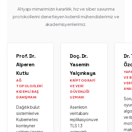
Altyapı mimarimizin kararlılık, hız ve siber savunma
protokollerini denetleyen kıdemli mühendislerimiz ve
akademisyenlerimiz.
Prof. Dr.
Doç. Dr.
Dr.
Alperen
Yasemin
Öz
Kutlu
Yalçınkaya
YAP
VE 
AĞ
KRIPTOGRAFI
VER
TOPOLOJILERI
VE VERI
ANA
KIDEMLI BAŞ
GÜVENLIĞI
DANIŞMANI
UZMANI
Sor
oyu
Dağıtık bulut
Asenkron
algo
sistemleri ve
veritabanı
ve ri
Kubernetes
replikasyonu ve
moto
konteyner
TLS 1.3
mak
yalıtımı üzerine
asimetrik