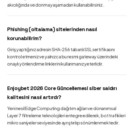
akıcılığında ve donma yaşamadan kullanabilirsiniz.
Phishing (oltalama) sitelerinden nasıl
korunabilirim?
Giriş yaptığınız adresin SHA-256 tabanlı SSL sertifikasını
kontrol etmeniz ve yalnızca bu resmi gateway üzerindeki
onaylı yönlendirme linklerini kullanmanız yeterlidir.
Enjoybet 2026 Core Güncellemesi siber saldırı
kalitesini nasıl artırdı?
Yeni nesil Edge Computing dağıtım ağları ve donanımsal
Layer 7 filtreleme teknolojileri entegre edilerek, bot trafikleri
mikro saniyeler seviyesinde ayrıştırılıp sönümlenmektedir.