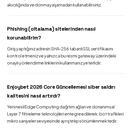
akıcılığında ve donma yaşamadan kullanabilirsiniz.
Phishing (oltalama) sitelerinden nasıl
korunabilirim?
Giriş yaptığınız adresin SHA-256 tabanlı SSL sertifikasını
kontrol etmeniz ve yalnızca bu resmi gateway üzerindeki
onaylı yönlendirme linklerini kullanmanız yeterlidir.
Enjoybet 2026 Core Güncellemesi siber saldırı
kalitesini nasıl artırdı?
Yeni nesil Edge Computing dağıtım ağları ve donanımsal
Layer 7 filtreleme teknolojileri entegre edilerek, bot trafikleri
mikro saniyeler seviyesinde ayrıştırılıp sönümlenmektedir.