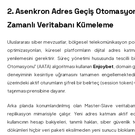
2. Asenkron Adres Geçiş Otomasyo
Zamanlı Veritabanı Kümeleme
Uluslararası siber mevzuatlar, bölgesel telekomünikasyon poli
optimizasyonları, küresel platformların dijital adres katmanl
yenilemesini gerektirir. Süreç yönetimi hususunda tescilli
Otomasyonu" (AATA) algoritması kullanan
Enjoybet
, domain g
deneyiminin kesintiye uğramasını tamamen engellemekted
üzerindeki aktif oturumların şifreli bir belirteç (session token)
taşınması prensibine dayanır.
Arka planda konumlandırılmış olan Master-Slave veritaban
replikasyon mimarisiyle çalışır. Yeni adres katmanı aktif edi
kullanıcının hesap bakiyeleri, tanımlı hakları, siber güvenlik
dökümleri hiçbir veri paketi eksilmeden yeni sunucu blokların