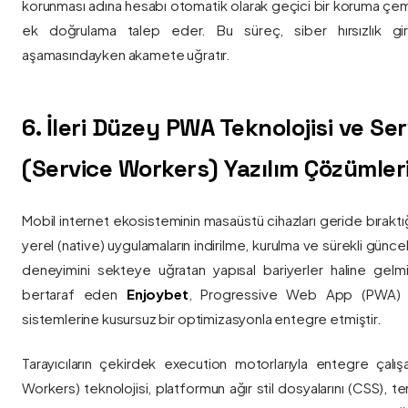
korunması adına hesabı otomatik olarak geçici bir koruma çemb
ek doğrulama talep eder. Bu süreç, siber hırsızlık gir
aşamasındayken akamete uğratır.
6. İleri Düzey PWA Teknolojisi ve Serv
(Service Workers) Yazılım Çözümler
Mobil internet ekosisteminin masaüstü cihazları geride bırak
yerel (native) uygulamaların indirilme, kurulma ve sürekli günce
deneyimini sekteye uğratan yapısal bariyerler haline gelm
bertaraf eden
Enjoybet
, Progressive Web App (PWA) mim
sistemlerine kusursuz bir optimizasyonla entegre etmiştir.
Tarayıcıların çekirdek execution motorlarıyla entegre çalışa
Workers) teknolojisi, platformun ağır stil dosyalarını (CSS), t