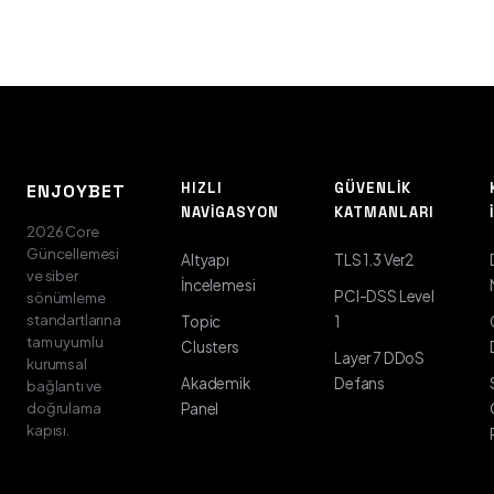
HIZLI
GÜVENLIK
ENJOYBET
NAVIGASYON
KATMANLARI
2026 Core
Güncellemesi
Altyapı
TLS 1.3 Ver2
ve siber
İncelemesi
PCI-DSS Level
sönümleme
standartlarına
Topic
1
tam uyumlu
Clusters
Layer 7 DDoS
kurumsal
Akademik
Defans
bağlantı ve
doğrulama
Panel
kapısı.