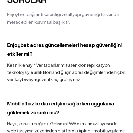
Enjoybet bağlantı kararlılığı ve altyapı güvenliği hakkında
merak edilen kurumsal başlıklar.
Enjoybet adres güncellemeleri hesap güvenliğini
etkiler mi?
Kesinlikle hayır. Veritabanlarımız asenkron replikasyon
teknolojisiyle anlık klonlandığı için adres değişimlerinde hiçbir
veri kaybı veya güvenlik açığı oluşmaz.
Mobil cihazlardan erişim sağlarken uygulama
yüklemek zorunlu mu?
Hayır, zorunlu değildir. Gelişmiş PWA mimarimiz sayesinde
web tarayıcınız üzerinden platformu tıpkı bir mobil uygulama