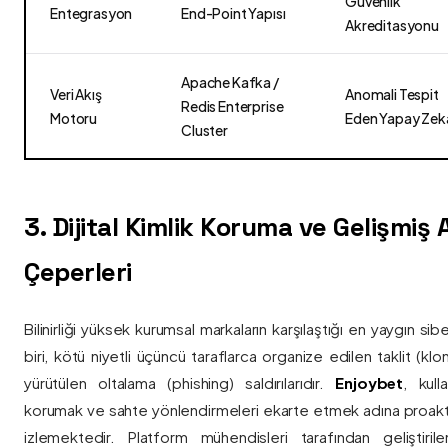
Güvenlik
Entegrasyon
End-Point Yapısı
Akreditasyonu
Apache Kafka /
Veri Akış
Anomali Tespit
Redis Enterprise
Motoru
Eden Yapay Zek
Cluster
3. Dijital Kimlik Koruma ve Gelişmiş
Çeperleri
Bilinirliği yüksek kurumsal markaların karşılaştığı en yaygın si
biri, kötü niyetli üçüncü taraflarca organize edilen taklit (kl
yürütülen oltalama (phishing) saldırılarıdır.
Enjoybet
, kulla
korumak ve sahte yönlendirmeleri ekarte etmek adına proaktif 
izlemektedir. Platform mühendisleri tarafından geliştiri