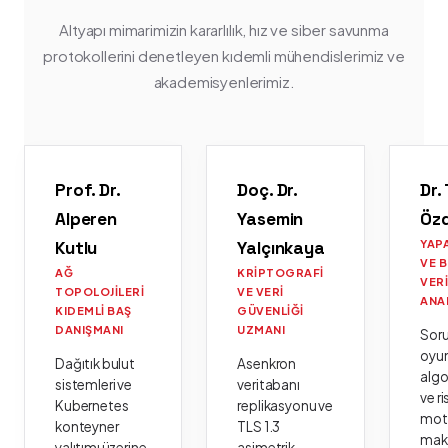
Altyapı mimarimizin kararlılık, hız ve siber savunma
protokollerini denetleyen kıdemli mühendislerimiz ve
akademisyenlerimiz.
Prof. Dr.
Doç. Dr.
Dr.
Alperen
Yasemin
Öz
Kutlu
Yalçınkaya
YAP
VE 
AĞ
KRIPTOGRAFI
VER
TOPOLOJILERI
VE VERI
ANA
KIDEMLI BAŞ
GÜVENLIĞI
DANIŞMANI
UZMANI
Sor
oyu
Dağıtık bulut
Asenkron
algo
sistemleri ve
veritabanı
ve ri
Kubernetes
replikasyonu ve
moto
konteyner
TLS 1.3
mak
yalıtımı üzerine
asimetrik