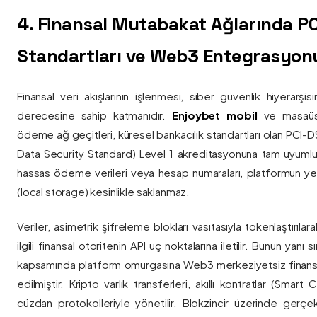
4. Finansal Mutabakat Ağlarında P
Standartları ve Web3 Entegrasyon
Finansal veri akışlarının işlenmesi, siber güvenlik hiyerarşi
derecesine sahip katmanıdır.
Enjoybet mobil
ve masaüstü
ödeme ağ geçitleri, küresel bankacılık standartları olan PCI-
Data Security Standard) Level 1 akreditasyonuna tam uyumlulukla
hassas ödeme verileri veya hesap numaraları, platformun ye
(local storage) kesinlikle saklanmaz.
Veriler, asimetrik şifreleme blokları vasıtasıyla tokenlaştırıl
ilgili finansal otoritenin API uç noktalarına iletilir. Bunun yanı
kapsamında platform omurgasına Web3 merkeziyetsiz finans
edilmiştir. Kripto varlık transferleri, akıllı kontratlar (Smar
cüzdan protokolleriyle yönetilir. Blokzincir üzerinde gerçe