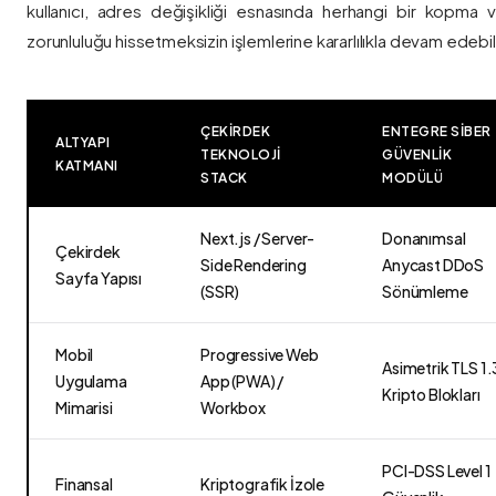
kullanıcı, adres değişikliği esnasında herhangi bir kopma
zorunluluğu hissetmeksizin işlemlerine kararlılıkla devam edebili
ÇEKIRDEK
ENTEGRE SIBER
ALTYAPI
TEKNOLOJI
GÜVENLIK
KATMANI
STACK
MODÜLÜ
Next.js / Server-
Donanımsal
Çekirdek
Side Rendering
Anycast DDoS
Sayfa Yapısı
(SSR)
Sönümleme
Mobil
Progressive Web
Asimetrik TLS 1.
Uygulama
App (PWA) /
Kripto Blokları
Mimarisi
Workbox
PCI-DSS Level 1
Finansal
Kriptografik İzole