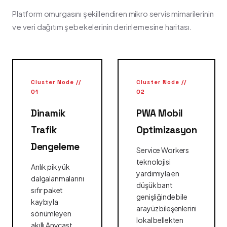
Platform omurgasını şekillendiren mikro servis mimarilerinin
ve veri dağıtım şebekelerinin derinlemesine haritası.
Cluster Node //
Cluster Node //
01
02
Dinamik
PWA Mobil
Trafik
Optimizasyon
Dengeleme
Service Workers
teknolojisi
Anlık pik yük
yardımıyla en
dalgalanmalarını
düşük bant
sıfır paket
genişliğinde bile
kaybıyla
arayüz bileşenlerini
sönümleyen
lokal bellekten
akıllı Anycast