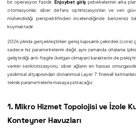
bir operasyon fazıdır.
Enjoybet giriş
şebekelerinin arka pla
otomasyonlar, siber defans optimizasyonları ve veri güvenl
mühendisliği perspektifinden incelendiğinde benzersiz bi
koymaktadır.
2026 yılında gerçekleştirilen geniş kapsamlı çekirdek (core) 
sadece hız parametrelerini değil, aynı zamanda oltalama (phis
geliştirdiği anti-fragile (kırılgan olmayan) karakterini de pekişti
verinin senkronizasyonu, siber ağların en hassas omurgasıdı
yazılımsal altyapısından donanımsal Layer 7 firewall katmanla
teknik parametrelerle masaya yatıracağız.
1. Mikro Hizmet Topolojisi ve İzole 
Konteyner Havuzları