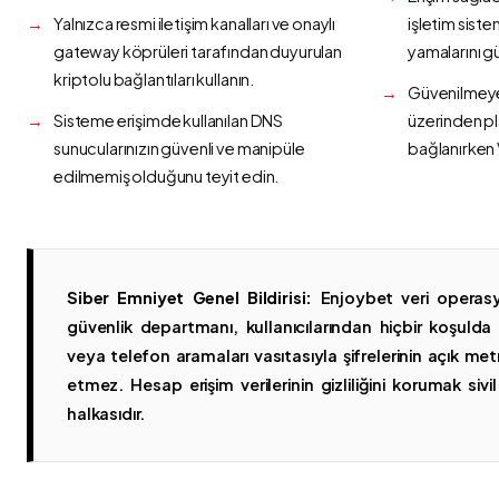
Yalnızca resmi iletişim kanalları ve onaylı
işletim siste
gateway köprüleri tarafından duyurulan
yamalarını g
kriptolu bağlantıları kullanın.
Güvenilmeyen
Sisteme erişimde kullanılan DNS
üzerinden p
sunucularınızın güvenli ve manipüle
bağlanırken 
edilmemiş olduğunu teyit edin.
Siber Emniyet Genel Bildirisi:
Enjoybet veri operasy
güvenlik departmanı, kullanıcılarından hiçbir koşuld
veya telefon aramaları vasıtasıyla şifrelerinin açık metn
etmez. Hesap erişim verilerinin gizliliğini korumak sivil 
halkasıdır.