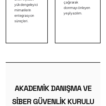
çağırarak
yük dengeleyici
donmayı önleyen
mimarilerin
yeşil yazılım.
entegrasyon
süreçleri.
AKADEMIK DANIŞMA VE
SIBER GÜVENLIK KURULU