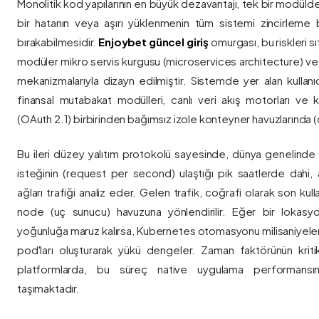
Monolitik kod yapılarının en büyük dezavantajı, tek bir modül
bir hatanın veya aşırı yüklenmenin tüm sistemi zincirleme 
bırakabilmesidir.
Enjoybet güncel giriş
omurgası, bu riskleri 
modüler mikro servis kurgusu (microservices architecture) 
mekanizmalarıyla dizayn edilmiştir. Sistemde yer alan kullanıcı
finansal mutabakat modülleri, canlı veri akış motorları ve k
(OAuth 2.1) birbirinden bağımsız izole konteyner havuzlarında (co
Bu ileri düzey yalıtım protokolü sayesinde, dünya genelinde a
isteğinin (request per second) ulaştığı pik saatlerde dahi, 
ağları trafiği analiz eder. Gelen trafik, coğrafi olarak son ku
node (uç sunucu) havuzuna yönlendirilir. Eğer bir lokasy
yoğunluğa maruz kalırsa, Kubernetes otomasyonu milisaniyeler
pod'ları oluşturarak yükü dengeler. Zaman faktörünün kriti
platformlarda, bu süreç native uygulama performansını
taşımaktadır.