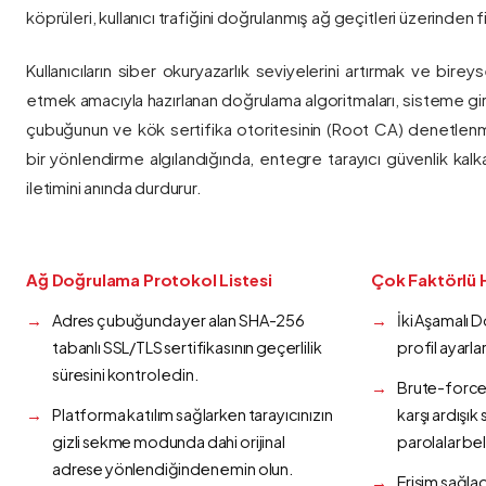
köprüleri, kullanıcı trafiğini doğrulanmış ağ geçitleri üzerinden fi
Kullanıcıların siber okuryazarlık seviyelerini artırmak ve bireys
etmek amacıyla hazırlanan doğrulama algoritmaları, sisteme gir
çubuğunun ve kök sertifika otoritesinin (Root CA) denetlenmes
bir yönlendirme algılandığında, entegre tarayıcı güvenlik kalk
iletimini anında durdurur.
Ağ Doğrulama Protokol Listesi
Çok Faktörlü 
Adres çubuğunda yer alan SHA-256
İki Aşamalı 
tabanlı SSL/TLS sertifikasının geçerlilik
profil ayarla
süresini kontrol edin.
Brute-force 
Platforma katılım sağlarken tarayıcınızın
karşı ardışı
gizli sekme modunda dahi orijinal
parolalar bel
adrese yönlendiğinden emin olun.
Erişim sağlad