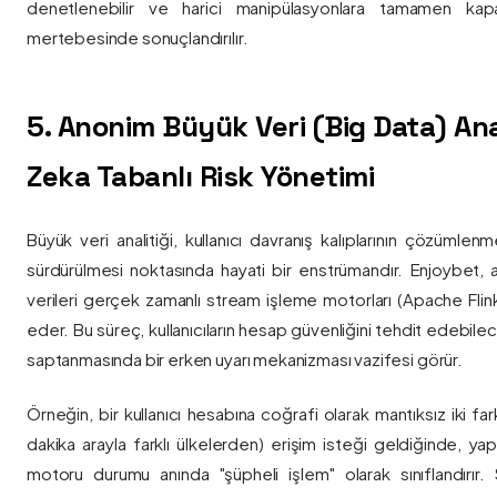
denetlenebilir ve harici manipülasyonlara tamamen kapa
mertebesinde sonuçlandırılır.
5. Anonim Büyük Veri (Big Data) Ana
Zeka Tabanlı Risk Yönetimi
Büyük veri analitiği, kullanıcı davranış kalıplarının çözümlenm
sürdürülmesi noktasında hayati bir enstrümandır. Enjoybet,
verileri gerçek zamanlı stream işleme motorları (Apache Flink /
eder. Bu süreç, kullanıcıların hesap güvenliğini tehdit edebile
saptanmasında bir erken uyarı mekanizması vazifesi görür.
Örneğin, bir kullanıcı hesabına coğrafi olarak mantıksız iki fa
dakika arayla farklı ülkelerden) erişim isteği geldiğinde, yap
motoru durumu anında "şüpheli işlem" olarak sınıflandırır. Si