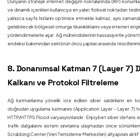
Dünyanın stratejik internet değişim noktalarında (IXP) konumlan
ve dinamik içerikleri kullanıcıya en yakın fiziksel noktadan tesl
yalnızca sayfa hızlarını optimize etmekle kalmaz, aynı zama
gelebilecek bölgesel omurga tıkanıklıklarını veya internet eriş
yönlendirmelerle aşar. Ağ mühendislerinin hassasiyetle yönettiği
endeksi bakımından sektörün öncü yapıları arasında tescillenmiş
8. Donanımsal Katman 7 (Layer 7)
Kalkanı ve Protokol Filtreleme
Ağ katmanlarına yönelik icra edilen siber saldırıların en ko
doğrudan uygulama katmanını (Application Layer - Layer 7) h
HTTP/HTTPS Flood varyasyonlarıdır. Enjoybet siber defans ekip
trafik dalgalarını sistem sınırlarına ulaşmadan önce sönüml
Scrubbing Center (Veri Temizleme Merkezleri) altyapısını aktif