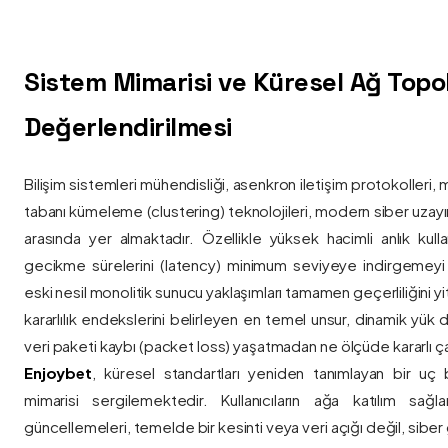
Sistem Mimarisi ve Küresel Ağ Topolo
Değerlendirilmesi
Bilişim sistemleri mühendisliği, asenkron iletişim protokolleri, 
tabanı kümeleme (clustering) teknolojileri, modern siber uzay
arasında yer almaktadır. Özellikle yüksek hacimli anlık kulla
gecikme sürelerini (latency) minimum seviyeye indirgemey
eski nesil monolitik sunucu yaklaşımları tamamen geçerliliğini yitir
kararlılık endekslerini belirleyen en temel unsur, dinamik yük
veri paketi kaybı (packet loss) yaşatmadan ne ölçüde kararlı ça
Enjoybet
, küresel standartları yeniden tanımlayan bir uç
mimarisi sergilemektedir. Kullanıcıların ağa katılım sağla
güncellemeleri, temelde bir kesinti veya veri açığı değil, siber 