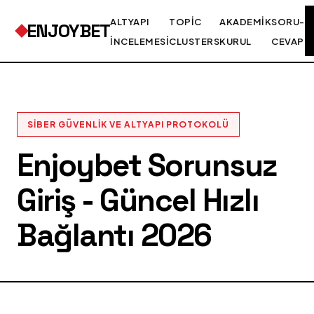
ALTYAPI
TOPIC
AKADEMIK
SORU-
ENJOYBET
İNCELEMESI
CLUSTERS
KURUL
CEVAP
SIBER GÜVENLIK VE ALTYAPI PROTOKOLÜ
Enjoybet Sorunsuz
Giriş - Güncel Hızlı
Bağlantı 2026