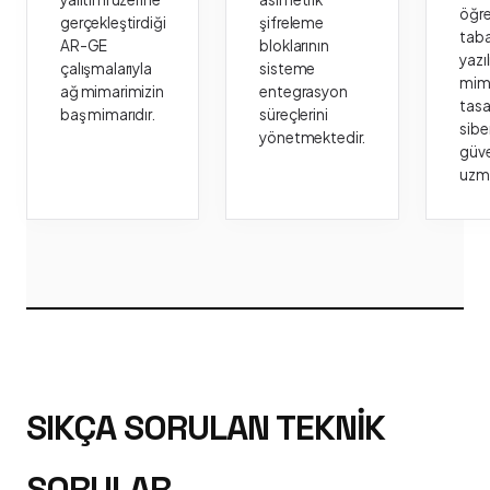
öğr
gerçekleştirdiği
şifreleme
taba
AR-GE
bloklarının
yazı
çalışmalarıyla
sisteme
mima
ağ mimarimizin
entegrasyon
tasa
baş mimarıdır.
süreçlerini
sibe
yönetmektedir.
güve
uzm
SIKÇA SORULAN TEKNIK
SORULAR