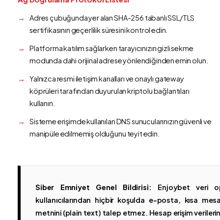
Adres çubuğunda yer alan SHA-256 tabanlı SSL/TLS
sertifikasının geçerlilik süresini kontrol edin.
Platforma katılım sağlarken tarayıcınızın gizli sekme
modunda dahi orijinal adrese yönlendiğinden emin olun.
Yalnızca resmi iletişim kanalları ve onaylı gateway
köprüleri tarafından duyurulan kriptolu bağlantıları
kullanın.
Sisteme erişimde kullanılan DNS sunucularınızın güvenli ve
manipüle edilmemiş olduğunu teyit edin.
Siber Emniyet Genel Bildirisi:
Enjoybet veri op
kullanıcılarından hiçbir koşulda e-posta, kısa mesaj
metnini (plain text) talep etmez. Hesap erişim verilerinin 