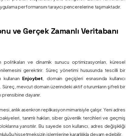
e uygulama performansını tarayıcı pencerelerine taşımaktadır.
nu ve Gerçek Zamanlı Veritabanı
 politikaları ve dinamik sunucu optimizasyonları, küresel
 yenilemesini gerektirir. Süreç yönetimi hususunda tescilli bir
ı kullanan
Enjoybet
, domain geçişleri esnasında kullanıcı
üreç, mevcut domain üzerindeki aktif oturumların şifreli bir
ı prensibine dayanır.
esi, anlık asenkron replikasyon mimarisiyle çalışır. Yeni adres
 bakiyeleri, tanımlı hakları, siber güvenlik tercihleri ve geçmiş
klarına yansıtılır. Bu sayede son kullanıcı, adres değişikliği
luğu hissetmeksizin işlemlerine kararlılıkla devam edebilir.