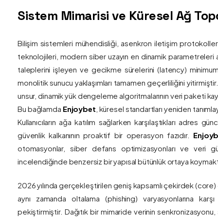
Sistem Mimarisi ve Küresel Ağ Topol
Bilişim sistemleri mühendisliği, asenkron iletişim protokolle
teknolojileri, modern siber uzayın en dinamik parametreleri ar
taleplerini işleyen ve gecikme sürelerini (latency) minim
monolitik sunucu yaklaşımları tamamen geçerliliğini yitirmiştir.
unsur, dinamik yük dengeleme algoritmalarının veri paketi kay
Bu bağlamda
Enjoybet
, küresel standartları yeniden tanıml
Kullanıcıların ağa katılım sağlarken karşılaştıkları adres gü
güvenlik kalkanının proaktif bir operasyon fazıdır.
Enjoyb
otomasyonlar, siber defans optimizasyonları ve veri güv
incelendiğinde benzersiz bir yapısal bütünlük ortaya koymakt
2026 yılında gerçekleştirilen geniş kapsamlı çekirdek (core)
aynı zamanda oltalama (phishing) varyasyonlarına karşı g
pekiştirmiştir. Dağıtık bir mimaride verinin senkronizasyonu