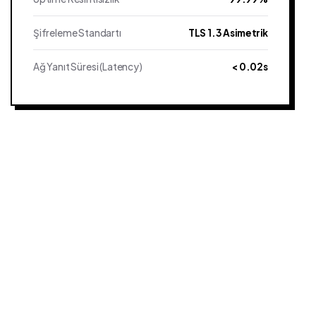
Şifreleme Standartı
TLS 1.3 Asimetrik
Ağ Yanıt Süresi (Latency)
< 0.02s