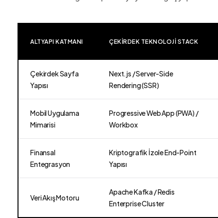
ALTYAPI KATMANI
ÇEKIRDEK TEKNOLOJI STACK
Çekirdek Sayfa
Next.js / Server-Side
Yapısı
Rendering (SSR)
Mobil Uygulama
Progressive Web App (PWA) /
Mimarisi
Workbox
Finansal
Kriptografik İzole End-Point
Entegrasyon
Yapısı
Apache Kafka / Redis
Veri Akış Motoru
Enterprise Cluster