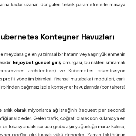
nlarına kadar uzanan döngüleri teknik parametrelerle masaya
e Kubernetes Konteyner Havuzları
de meydana gelen yazılımsal bir hatanın veya aşırı yüklenmenin
esidir.
Enjoybet güncel giriş
omurgası, bu riskleri sıfırlamak
roservices architecture) ve Kubernetes orkestrasyon
ı profili yönetim birimleri, finansal mutabakat modülleri, canlı
 birbirinden bağımsız izole konteyner havuzlarında (containers)
e anlık olarak milyonlarca ağ isteğinin (request per second)
afiği analiz eder. Gelen trafik, coğrafi olarak son kullanıcıya en
r bir lokasyondaki sunucu grubu aşırı yoğunluğa maruz kalırsa,
eyner pod'ları oluşturarak yükü dengeler. Zaman faktörünün