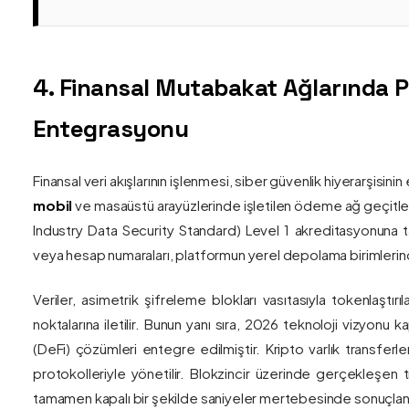
4. Finansal Mutabakat Ağlarında 
Entegrasyonu
Finansal veri akışlarının işlenmesi, siber güvenlik hiyerarşisi
mobil
ve masaüstü arayüzlerinde işletilen ödeme ağ geçitler
Industry Data Security Standard) Level 1 akreditasyonuna tam
veya hesap numaraları, platformun yerel depolama birimlerind
Veriler, asimetrik şifreleme blokları vasıtasıyla tokenlaştırı
noktalarına iletilir. Bunun yanı sıra, 2026 teknoloji vizy
(DeFi) çözümleri entegre edilmiştir. Kripto varlık transferle
protokolleriyle yönetilir. Blokzincir üzerinde gerçekleşen 
tamamen kapalı bir şekilde saniyeler mertebesinde sonuçlandı