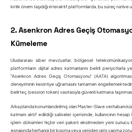
kritik önem taşıdığı interaktif platformlarda, bu süreç nativ
2. Asenkron Adres Geçiş Otomasyo
Kümeleme
Uluslararası siber mevzuatlar, bölgesel telekomünikasyon
platformların dijital adres katmanlarını belirli periyotlarla
"Asenkron Adres Geçiş Otomasyonu" (AATA) algoritmas
deneyiminin kesintiye uğramasını tamamen engellemektedir. S
belirteç (session token) vasıtasıyla güvenli katmana taşınmas
Arka planda konumlandırılmış olan Master-Slave veritabanı küm
katmanı aktif edildiği saliseler içerisinde, kullanıcının hesap
işlem dökümleri hiçbir veri paketi eksilmeden yeni sunucu blo
esnasında herhangi bir kopma veya yeniden giriş yapma zorunlu