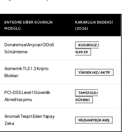
ENTEGRE SIBER GÜVENLIK
KARARLILIK ENDEKSI
MODÜLÜ
(2026)
Donanımsal Anycast DDoS
KUSURSUZ /
Sönümleme
%99.99
Asimetrik TLS 1.3 Kripto
YÜKSEK HIZ / AKTIF
Blokları
PCI-DSS Level 1 Güvenlik
TAM İZOLE /
Akreditasyonu
GÜVENLI
Anomali Tespit Eden Yapay
MILISANIYELIK AKIŞ
Zeka