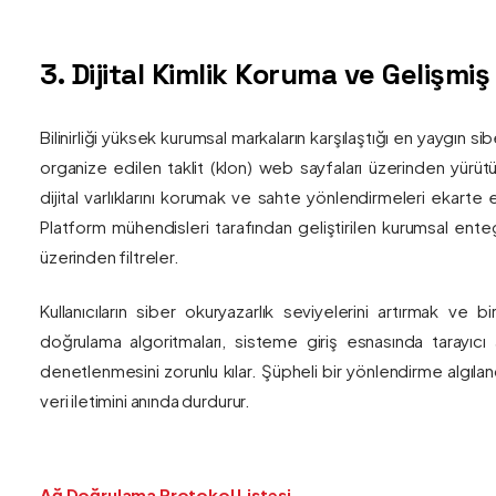
3. Dijital Kimlik Koruma ve Gelişmi
Bilinirliği yüksek kurumsal markaların karşılaştığı en yaygın si
organize edilen taklit (klon) web sayfaları üzerinden yürütül
dijital varlıklarını korumak ve sahte yönlendirmeleri ekarte 
Platform mühendisleri tarafından geliştirilen kurumsal enteg
üzerinden filtreler.
Kullanıcıların siber okuryazarlık seviyelerini artırmak ve 
doğrulama algoritmaları, sisteme giriş esnasında tarayıc
denetlenmesini zorunlu kılar. Şüpheli bir yönlendirme algıla
veri iletimini anında durdurur.
Ağ Doğrulama Protokol Listesi