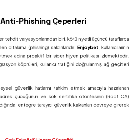
ş Anti-Phishing Çeperleri
ber tehdit varyasyonlarından biri, kötü niyetli üçüncü taraflarca
en oltalama (phishing) saldırılarıdır.
Enjoybet
, kullanıcılarının
etmek adına proaktif bir siber hijyen politikası izlemektedir.
rasyon köprüleri, kullanıcı trafiğini doğrulanmış ağ geçitleri
bireysel güvenlik hatlarını tahkim etmek amacıyla hazırlanan
ı adres çubuğunun ve kök sertifika otoritesinin (Root CA)
ndığında, entegre tarayıcı güvenlik kalkanları devreye girerek
Çok Faktörlü Hesap Güvenliği