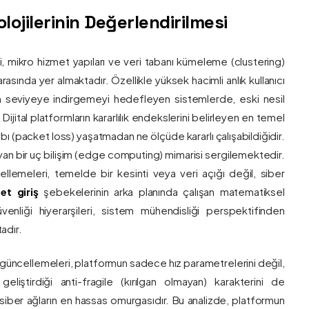
ojilerinin Değerlendirilmesi
ri, mikro hizmet yapıları ve veri tabanı kümeleme (clustering)
asında yer almaktadır. Özellikle yüksek hacimli anlık kullanıcı
um seviyeye indirgemeyi hedefleyen sistemlerde, eski nesil
 Dijital platformların kararlılık endekslerini belirleyen en temel
bı (packet loss) yaşatmadan ne ölçüde kararlı çalışabildiğidir.
ayan bir uç bilişim (edge computing) mimarisi sergilemektedir.
ncellemeleri, temelde bir kesinti veya veri açığı değil, siber
et giriş
şebekelerinin arka planında çalışan matematiksel
enliği hiyerarşileri, sistem mühendisliği perspektifinden
adır.
 güncellemeleri, platformun sadece hız parametrelerini değil,
eliştirdiği anti-fragile (kırılgan olmayan) karakterini de
, siber ağların en hassas omurgasıdır. Bu analizde, platformun