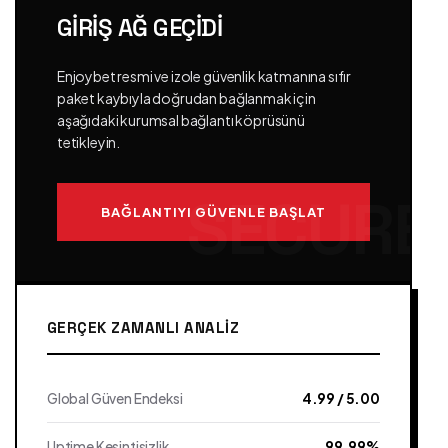
GIRIŞ AĞ GEÇIDI
Enjoybet resmi ve izole güvenlik katmanına sıfır
paket kaybıyla doğrudan bağlanmak için
aşağıdaki kurumsal bağlantı köprüsünü
tetikleyin.
BAĞLANTIYI GÜVENLE BAŞLAT
GERÇEK ZAMANLI ANALIZ
Global Güven Endeksi
4.99 / 5.00
Uptime Kesintisizlik
99.99%