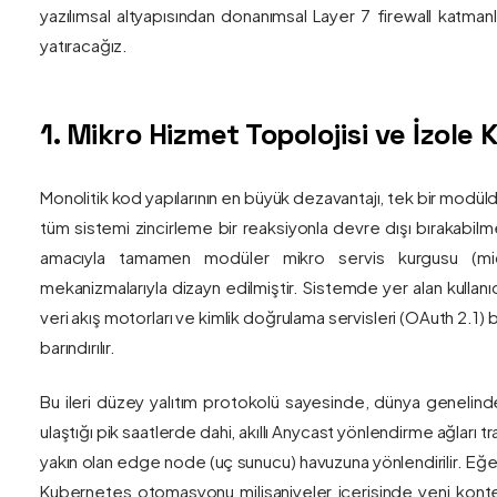
yazılımsal altyapısından donanımsal Layer 7 firewall katma
yatıracağız.
1. Mikro Hizmet Topolojisi ve İzol
Monolitik kod yapılarının en büyük dezavantajı, tek bir modül
tüm sistemi zincirleme bir reaksiyonla devre dışı bırakabilm
amacıyla tamamen modüler mikro servis kurgusu (mic
mekanizmalarıyla dizayn edilmiştir. Sistemde yer alan kullanıc
veri akış motorları ve kimlik doğrulama servisleri (OAuth 2.1)
barındırılır.
Bu ileri düzey yalıtım protokolü sayesinde, dünya genelind
ulaştığı pik saatlerde dahi, akıllı Anycast yönlendirme ağları tr
yakın olan edge node (uç sunucu) havuzuna yönlendirilir. Eğe
Kubernetes otomasyonu milisaniyeler içerisinde yeni kont