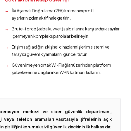
İki Aşamalı Doğrulama (2FA) katmanını profil
ayarlarınızdan aktif hale getirin.
Brute-force (kaba kuvvet) saldırılarına karşı ardışık sayılar
içermeyen kompleks parolalar belirleyin.
Erişim sağladığınız kişisel cihazların işletim sistemi ve
tarayıcı güvenlik yamalarını güncel tutun.
Güvenilmeyen ortak Wi-Fi ağları üzerinden platform
şebekelerine bağlanırken VPN katmanı kullanın.
erasyon merkezi ve siber güvenlik departmanı,
 veya telefon aramaları vasıtasıyla şifrelerinin açık
gizliliğini korumak sivil güvenlik zincirinin ilk halkasıdır.