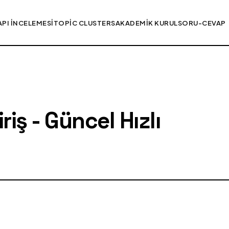
API İNCELEMESI
TOPIC CLUSTERS
AKADEMIK KURUL
SORU-CEVAP
iş - Güncel Hızlı