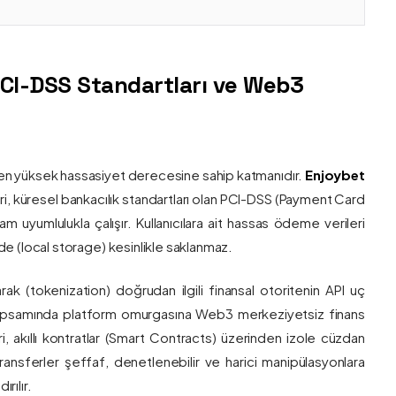
PCI-DSS Standartları ve Web3
nin en yüksek hassasiyet derecesine sahip katmanıdır.
Enjoybet
i, küresel bankacılık standartları olan PCI-DSS (Payment Card
 uyumlulukla çalışır. Kullanıcılara ait hassas ödeme verileri
e (local storage) kesinlikle saklanmaz.
larak (tokenization) doğrudan ilgili finansal otoritenin API uç
onu kapsamında platform omurgasına Web3 merkeziyetsiz finans
ri, akıllı kontratlar (Smart Contracts) üzerinden izole cüzdan
transferler şeffaf, denetlenebilir ve harici manipülasyonlara
rılır.