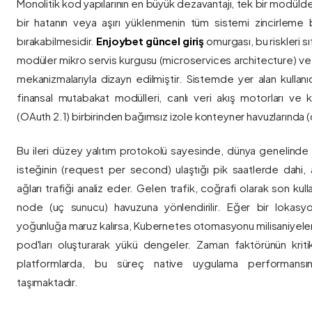
Monolitik kod yapılarının en büyük dezavantajı, tek bir modül
bir hatanın veya aşırı yüklenmenin tüm sistemi zincirleme 
bırakabilmesidir.
Enjoybet güncel giriş
omurgası, bu riskleri 
modüler mikro servis kurgusu (microservices architecture) 
mekanizmalarıyla dizayn edilmiştir. Sistemde yer alan kullanıcı
finansal mutabakat modülleri, canlı veri akış motorları ve k
(OAuth 2.1) birbirinden bağımsız izole konteyner havuzlarında (co
Bu ileri düzey yalıtım protokolü sayesinde, dünya genelinde a
isteğinin (request per second) ulaştığı pik saatlerde dahi, 
ağları trafiği analiz eder. Gelen trafik, coğrafi olarak son ku
node (uç sunucu) havuzuna yönlendirilir. Eğer bir lokasy
yoğunluğa maruz kalırsa, Kubernetes otomasyonu milisaniyeler
pod'ları oluşturarak yükü dengeler. Zaman faktörünün kriti
platformlarda, bu süreç native uygulama performansını
taşımaktadır.