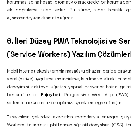
korunması adına hesabı otomatik olarak geçici bir koruma çemb
ek doğrulama talep eder. Bu süreç, siber hırsızlık gir
aşamasındayken akamete uğratır.
6. İleri Düzey PWA Teknolojisi ve Serv
(Service Workers) Yazılım Çözümler
Mobil internet ekosisteminin masaüstü cihazları geride bırak
yerel (native) uygulamaların indirilme, kurulma ve sürekli günce
deneyimini sekteye uğratan yapısal bariyerler haline gelm
bertaraf eden
Enjoybet
, Progressive Web App (PWA) mim
sistemlerine kusursuz bir optimizasyonla entegre etmiştir.
Tarayıcıların çekirdek execution motorlarıyla entegre çalışa
Workers) teknolojisi, platformun ağır stil dosyalarını (CSS), t