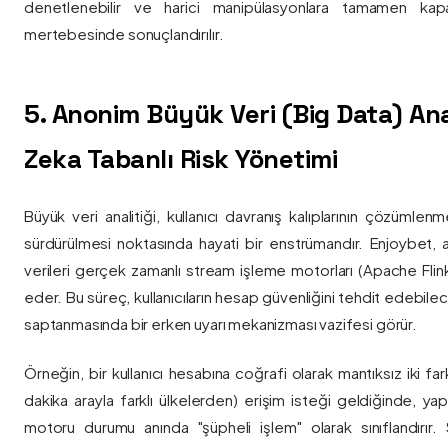
denetlenebilir ve harici manipülasyonlara tamamen kapa
mertebesinde sonuçlandırılır.
5. Anonim Büyük Veri (Big Data) Ana
Zeka Tabanlı Risk Yönetimi
Büyük veri analitiği, kullanıcı davranış kalıplarının çözümlenm
sürdürülmesi noktasında hayati bir enstrümandır. Enjoybet,
verileri gerçek zamanlı stream işleme motorları (Apache Flink /
eder. Bu süreç, kullanıcıların hesap güvenliğini tehdit edebile
saptanmasında bir erken uyarı mekanizması vazifesi görür.
Örneğin, bir kullanıcı hesabına coğrafi olarak mantıksız iki fa
dakika arayla farklı ülkelerden) erişim isteği geldiğinde, yap
motoru durumu anında "şüpheli işlem" olarak sınıflandırır. Si