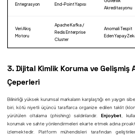
Güvenlik
Entegrasyon
End-Point Yapısı
Akreditasyonu
Apache Kafka /
Veri Akış
Anomali Tespit
Redis Enterprise
Motoru
Eden Yapay Zek
Cluster
3. Dijital Kimlik Koruma ve Gelişmiş
Çeperleri
Bilinirliği yüksek kurumsal markaların karşılaştığı en yaygın si
biri, kötü niyetli üçüncü taraflarca organize edilen taklit (kl
yürütülen oltalama (phishing) saldırılarıdır.
Enjoybet
, kulla
korumak ve sahte yönlendirmeleri ekarte etmek adına proaktif 
izlemektedir. Platform mühendisleri tarafından geliştiri