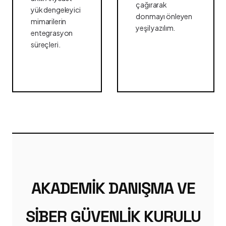
çağırarak
yük dengeleyici
donmayı önleyen
mimarilerin
yeşil yazılım.
entegrasyon
süreçleri.
AKADEMIK DANIŞMA VE
SIBER GÜVENLIK KURULU