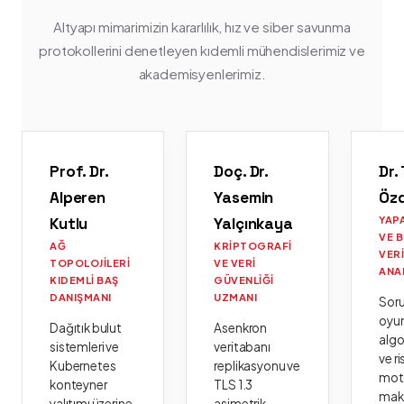
Altyapı mimarimizin kararlılık, hız ve siber savunma
protokollerini denetleyen kıdemli mühendislerimiz ve
akademisyenlerimiz.
Prof. Dr.
Doç. Dr.
Dr.
Alperen
Yasemin
Öz
Kutlu
Yalçınkaya
YAP
VE 
AĞ
KRIPTOGRAFI
VER
TOPOLOJILERI
VE VERI
ANA
KIDEMLI BAŞ
GÜVENLIĞI
DANIŞMANI
UZMANI
Sor
oyu
Dağıtık bulut
Asenkron
algo
sistemleri ve
veritabanı
ve ri
Kubernetes
replikasyonu ve
moto
konteyner
TLS 1.3
mak
yalıtımı üzerine
asimetrik