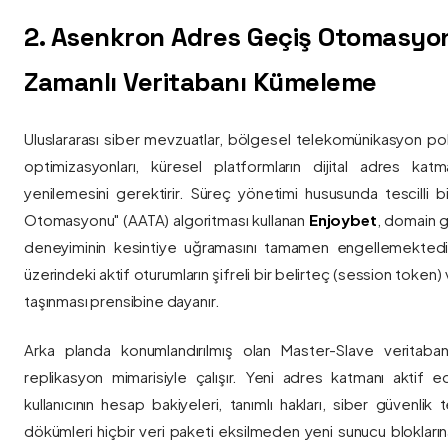
2. Asenkron Adres Geçiş Otomasyo
Zamanlı Veritabanı Kümeleme
Uluslararası siber mevzuatlar, bölgesel telekomünikasyon poli
optimizasyonları, küresel platformların dijital adres katmanl
yenilemesini gerektirir. Süreç yönetimi hususunda tescilli
Otomasyonu" (AATA) algoritması kullanan
Enjoybet
, domain g
deneyiminin kesintiye uğramasını tamamen engellemekted
üzerindeki aktif oturumların şifreli bir belirteç (session token)
taşınması prensibine dayanır.
Arka planda konumlandırılmış olan Master-Slave veritaban
replikasyon mimarisiyle çalışır. Yeni adres katmanı aktif edi
kullanıcının hesap bakiyeleri, tanımlı hakları, siber güvenlik
dökümleri hiçbir veri paketi eksilmeden yeni sunucu blokların