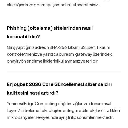
akıcılığında ve donma yaşamadan kullanabilirsiniz.
Phishing (oltalama) sitelerinden nasıl
korunabilirim?
Giriş yaptığınız adresin SHA-256 tabanlı SSL sertifikasını
kontrol etmeniz ve yalnızca bu resmi gateway üzerindeki
onaylı yönlendirme linklerini kullanmanız yeterlidir.
Enjoybet 2026 Core Güncellemesi siber saldırı
kalitesini nasıl artırdı?
Yeni nesil Edge Computing dağıtım ağları ve donanımsal
Layer 7 filtreleme teknolojileri entegre edilerek, bot trafikleri
mikro saniyeler seviyesinde ayrıştırılıp sönümlenmektedir.