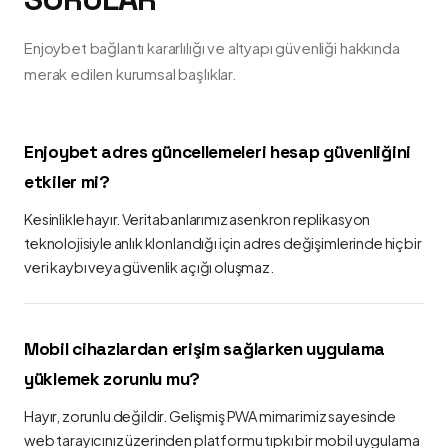
Enjoybet bağlantı kararlılığı ve altyapı güvenliği hakkında
merak edilen kurumsal başlıklar.
Enjoybet adres güncellemeleri hesap güvenliğini
etkiler mi?
Kesinlikle hayır. Veritabanlarımız asenkron replikasyon
teknolojisiyle anlık klonlandığı için adres değişimlerinde hiçbir
veri kaybı veya güvenlik açığı oluşmaz.
Mobil cihazlardan erişim sağlarken uygulama
yüklemek zorunlu mu?
Hayır, zorunlu değildir. Gelişmiş PWA mimarimiz sayesinde
web tarayıcınız üzerinden platformu tıpkı bir mobil uygulama