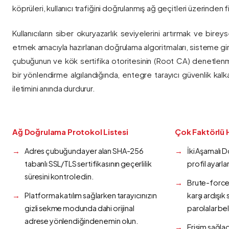
köprüleri, kullanıcı trafiğini doğrulanmış ağ geçitleri üzerinden fi
Kullanıcıların siber okuryazarlık seviyelerini artırmak ve bireys
etmek amacıyla hazırlanan doğrulama algoritmaları, sisteme gir
çubuğunun ve kök sertifika otoritesinin (Root CA) denetlenmes
bir yönlendirme algılandığında, entegre tarayıcı güvenlik kalk
iletimini anında durdurur.
Ağ Doğrulama Protokol Listesi
Çok Faktörlü 
Adres çubuğunda yer alan SHA-256
İki Aşamalı 
tabanlı SSL/TLS sertifikasının geçerlilik
profil ayarla
süresini kontrol edin.
Brute-force 
Platforma katılım sağlarken tarayıcınızın
karşı ardışı
gizli sekme modunda dahi orijinal
parolalar bel
adrese yönlendiğinden emin olun.
Erişim sağlad