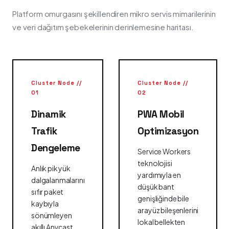
Platform omurgasını şekillendiren mikro servis mimarilerinin
ve veri dağıtım şebekelerinin derinlemesine haritası.
Cluster Node //
Cluster Node //
01
02
Dinamik
PWA Mobil
Trafik
Optimizasyon
Dengeleme
Service Workers
teknolojisi
Anlık pik yük
yardımıyla en
dalgalanmalarını
düşük bant
sıfır paket
genişliğinde bile
kaybıyla
arayüz bileşenlerini
sönümleyen
lokal bellekten
akıllı Anycast