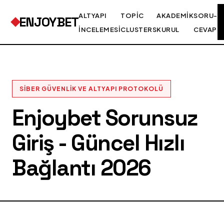
ALTYAPI
TOPIC
AKADEMIK
SORU-
ENJOYBET
İNCELEMESI
CLUSTERS
KURUL
CEVAP
SIBER GÜVENLIK VE ALTYAPI PROTOKOLÜ
Enjoybet Sorunsuz
Giriş - Güncel Hızlı
Bağlantı 2026