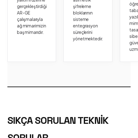
öğr
gerçekleştirdiği
şifreleme
taba
AR-GE
bloklarının
yazı
çalışmalarıyla
sisteme
mima
ağ mimarimizin
entegrasyon
tasa
baş mimarıdır.
süreçlerini
sibe
yönetmektedir.
güve
uzm
SIKÇA SORULAN TEKNIK
SORULAR