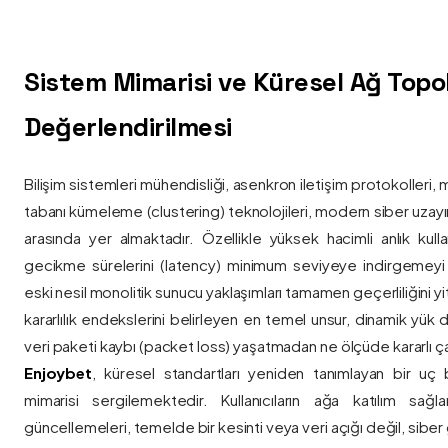
Sistem Mimarisi ve Küresel Ağ Topolo
Değerlendirilmesi
Bilişim sistemleri mühendisliği, asenkron iletişim protokolleri, 
tabanı kümeleme (clustering) teknolojileri, modern siber uzay
arasında yer almaktadır. Özellikle yüksek hacimli anlık kulla
gecikme sürelerini (latency) minimum seviyeye indirgemey
eski nesil monolitik sunucu yaklaşımları tamamen geçerliliğini yitir
kararlılık endekslerini belirleyen en temel unsur, dinamik yük
veri paketi kaybı (packet loss) yaşatmadan ne ölçüde kararlı ça
Enjoybet
, küresel standartları yeniden tanımlayan bir uç
mimarisi sergilemektedir. Kullanıcıların ağa katılım sağla
güncellemeleri, temelde bir kesinti veya veri açığı değil, siber 