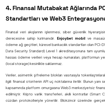
4. Finansal Mutabakat Ağlarında P
Standartları ve Web3 Entegrasyon
Finansal veri akışlarının işlenmesi, siber güvenlik hiyerarşi
derecesine sahip katmanıdır.
Enjoybet mobil
ve masaüstü
ödeme ağ geçitleri, küresel bankacılık standartları olan PCI-
Data Security Standard) Level 1 akreditasyonuna tam uyumlulukla
hassas ödeme verileri veya hesap numaraları, platformun ye
(local storage) kesinlikle saklanmaz.
Veriler, asimetrik şifreleme blokları vasıtasıyla tokenlaştırıl
ilgili finansal otoritenin API uç noktalarına iletilir. Bunun yanı
kapsamında platform omurgasına Web3 merkeziyetsiz finans
edilmiştir. Kripto varlık transferleri, akıllı kontratlar (Smar
cüzdan protokolleriyle yönetilir. Blokzincir üzerinde gerçe