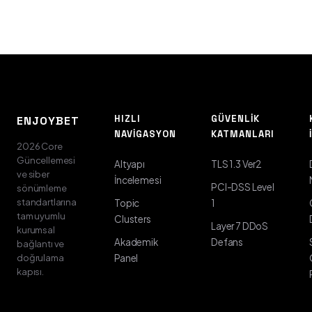
HIZLI
GÜVENLIK
ENJOYBET
NAVIGASYON
KATMANLARI
2026 Core
Güncellemesi
Altyapı
TLS 1.3 Ver2
ve siber
İncelemesi
PCI-DSS Level
sönümleme
standartlarına
Topic
1
tam uyumlu
Clusters
Layer 7 DDoS
kurumsal
Akademik
Defans
bağlantı ve
doğrulama
Panel
kapısı.