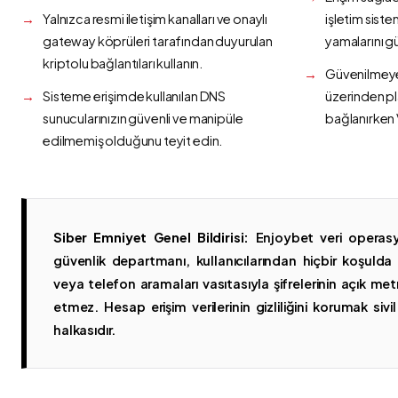
Yalnızca resmi iletişim kanalları ve onaylı
işletim siste
gateway köprüleri tarafından duyurulan
yamalarını g
kriptolu bağlantıları kullanın.
Güvenilmeyen
Sisteme erişimde kullanılan DNS
üzerinden p
sunucularınızın güvenli ve manipüle
bağlanırken 
edilmemiş olduğunu teyit edin.
Siber Emniyet Genel Bildirisi:
Enjoybet veri operasy
güvenlik departmanı, kullanıcılarından hiçbir koşuld
veya telefon aramaları vasıtasıyla şifrelerinin açık metn
etmez. Hesap erişim verilerinin gizliliğini korumak sivil 
halkasıdır.