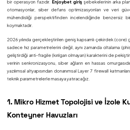
bir operasyon fazıdır.
Enjoybet giriş
şebekelerinin arka pla
otomasyonlar, siber defans optimizasyonları ve veri güvenl
mühendisliği perspektifinden incelendiğinde benzersiz bi
koymaktadır.
2026 yılında gerçekleştirilen geniş kapsamlı çekirdek (core) 
sadece hız parametrelerini değil, aynı zamanda oltalama (phis
geliştirdiği anti-fragile (kırılgan olmayan) karakterini de pekişti
verinin senkronizasyonu, siber ağların en hassas omurgasıdı
yazılımsal altyapısından donanımsal Layer 7 firewall katmanla
teknik parametrelerle masaya yatıracağız.
1. Mikro Hizmet Topolojisi ve İzole 
Konteyner Havuzları