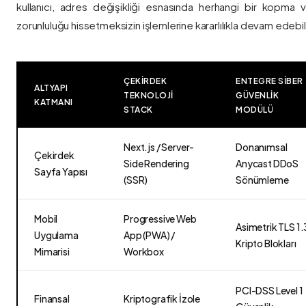
kullanıcı, adres değişikliği esnasında herhangi bir kopma
zorunluluğu hissetmeksizin işlemlerine kararlılıkla devam edebili
ÇEKIRDEK
ENTEGRE SIBER
ALTYAPI
TEKNOLOJI
GÜVENLIK
KATMANI
STACK
MODÜLÜ
Next.js / Server-
Donanımsal
Çekirdek
Side Rendering
Anycast DDoS
Sayfa Yapısı
(SSR)
Sönümleme
Mobil
Progressive Web
Asimetrik TLS 1.
Uygulama
App (PWA) /
Kripto Blokları
Mimarisi
Workbox
PCI-DSS Level 1
Finansal
Kriptografik İzole