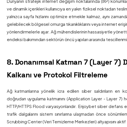
Dünyanın stratejik internet değişim noktalarında (IXP) konumlan
ve dinamik içerikleri kullanıcıya en yakın fiziksel noktadan tesl
yalnızca sayfa hızlarını optimize etmekle kalmaz, aynı zama
gelebilecek bölgesel omurga tıkanıklıklarını veya internet eriş
yönlendirmelerle aşar. Ağ mühendislerinin hassasiyetle yönettiği
endeksi bakımından sektörün öncü yapıları arasında tescillenmiş
8. Donanımsal Katman 7 (Layer 7)
Kalkanı ve Protokol Filtreleme
Ağ katmanlarına yönelik icra edilen siber saldırıların en ko
doğrudan uygulama katmanını (Application Layer - Layer 7) h
HTTP/HTTPS Flood varyasyonlarıdır. Enjoybet siber defans ekip
trafik dalgalarını sistem sınırlarına ulaşmadan önce sönüml
Scrubbing Center (Veri Temizleme Merkezleri) altyapısını aktif