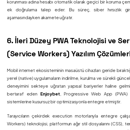
korunması adına hesabı otomatik olarak geçici bir koruma çemb
ek doğrulama talep eder. Bu süreç, siber hırsızlık gir
aşamasındayken akamete uğratır.
6. İleri Düzey PWA Teknolojisi ve Serv
(Service Workers) Yazılım Çözümler
Mobil internet ekosisteminin masaüstü cihazları geride bırak
yerel (native) uygulamaların indirilme, kurulma ve sürekli günce
deneyimini sekteye uğratan yapısal bariyerler haline gelm
bertaraf eden
Enjoybet
, Progressive Web App (PWA) mim
sistemlerine kusursuz bir optimizasyonla entegre etmiştir.
Tarayıcıların çekirdek execution motorlarıyla entegre çalışa
Workers) teknolojisi, platformun ağır stil dosyalarını (CSS), t