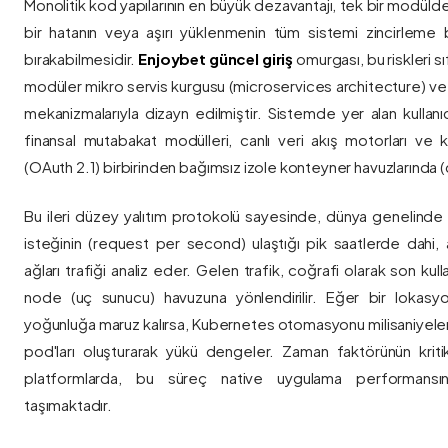
Monolitik kod yapılarının en büyük dezavantajı, tek bir modül
bir hatanın veya aşırı yüklenmenin tüm sistemi zincirleme 
bırakabilmesidir.
Enjoybet güncel giriş
omurgası, bu riskleri 
modüler mikro servis kurgusu (microservices architecture) 
mekanizmalarıyla dizayn edilmiştir. Sistemde yer alan kullanıcı
finansal mutabakat modülleri, canlı veri akış motorları ve k
(OAuth 2.1) birbirinden bağımsız izole konteyner havuzlarında (co
Bu ileri düzey yalıtım protokolü sayesinde, dünya genelinde a
isteğinin (request per second) ulaştığı pik saatlerde dahi, 
ağları trafiği analiz eder. Gelen trafik, coğrafi olarak son ku
node (uç sunucu) havuzuna yönlendirilir. Eğer bir lokasy
yoğunluğa maruz kalırsa, Kubernetes otomasyonu milisaniyeler
pod'ları oluşturarak yükü dengeler. Zaman faktörünün kriti
platformlarda, bu süreç native uygulama performansını
taşımaktadır.