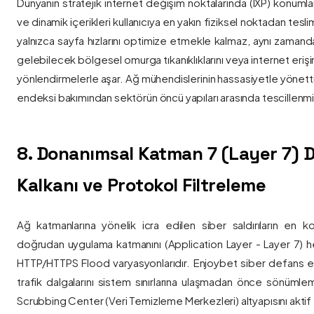
Dünyanın stratejik internet değişim noktalarında (IXP) konumlan
ve dinamik içerikleri kullanıcıya en yakın fiziksel noktadan tesl
yalnızca sayfa hızlarını optimize etmekle kalmaz, aynı zama
gelebilecek bölgesel omurga tıkanıklıklarını veya internet eriş
yönlendirmelerle aşar. Ağ mühendislerinin hassasiyetle yönettiği
endeksi bakımından sektörün öncü yapıları arasında tescillenmiş
8. Donanımsal Katman 7 (Layer 7)
Kalkanı ve Protokol Filtreleme
Ağ katmanlarına yönelik icra edilen siber saldırıların en ko
doğrudan uygulama katmanını (Application Layer - Layer 7) h
HTTP/HTTPS Flood varyasyonlarıdır. Enjoybet siber defans ekip
trafik dalgalarını sistem sınırlarına ulaşmadan önce sönüml
Scrubbing Center (Veri Temizleme Merkezleri) altyapısını aktif