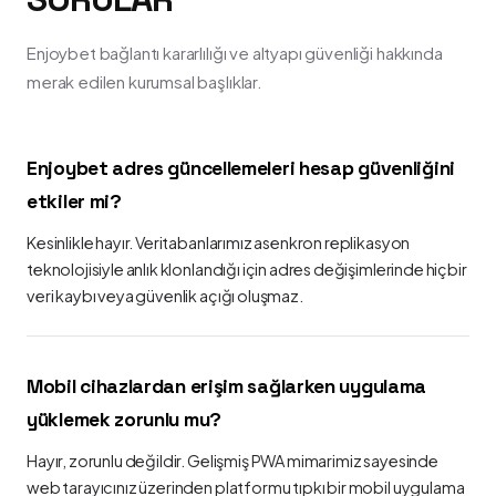
Enjoybet bağlantı kararlılığı ve altyapı güvenliği hakkında
merak edilen kurumsal başlıklar.
Enjoybet adres güncellemeleri hesap güvenliğini
etkiler mi?
Kesinlikle hayır. Veritabanlarımız asenkron replikasyon
teknolojisiyle anlık klonlandığı için adres değişimlerinde hiçbir
veri kaybı veya güvenlik açığı oluşmaz.
Mobil cihazlardan erişim sağlarken uygulama
yüklemek zorunlu mu?
Hayır, zorunlu değildir. Gelişmiş PWA mimarimiz sayesinde
web tarayıcınız üzerinden platformu tıpkı bir mobil uygulama