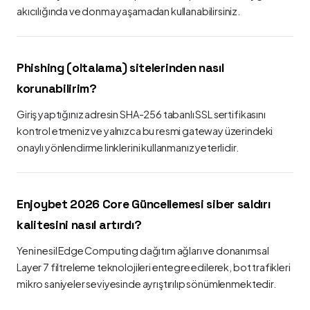
akıcılığında ve donma yaşamadan kullanabilirsiniz.
Phishing (oltalama) sitelerinden nasıl
korunabilirim?
Giriş yaptığınız adresin SHA-256 tabanlı SSL sertifikasını
kontrol etmeniz ve yalnızca bu resmi gateway üzerindeki
onaylı yönlendirme linklerini kullanmanız yeterlidir.
Enjoybet 2026 Core Güncellemesi siber saldırı
kalitesini nasıl artırdı?
Yeni nesil Edge Computing dağıtım ağları ve donanımsal
Layer 7 filtreleme teknolojileri entegre edilerek, bot trafikleri
mikro saniyeler seviyesinde ayrıştırılıp sönümlenmektedir.