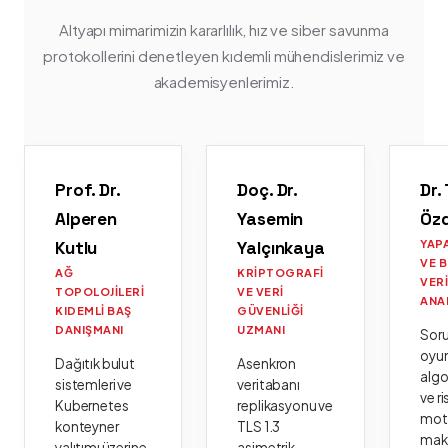
Altyapı mimarimizin kararlılık, hız ve siber savunma
protokollerini denetleyen kıdemli mühendislerimiz ve
akademisyenlerimiz.
Prof. Dr.
Doç. Dr.
Dr.
Alperen
Yasemin
Öz
Kutlu
Yalçınkaya
YAP
VE 
AĞ
KRIPTOGRAFI
VER
TOPOLOJILERI
VE VERI
ANA
KIDEMLI BAŞ
GÜVENLIĞI
DANIŞMANI
UZMANI
Sor
oyu
Dağıtık bulut
Asenkron
algo
sistemleri ve
veritabanı
ve ri
Kubernetes
replikasyonu ve
moto
konteyner
TLS 1.3
mak
yalıtımı üzerine
asimetrik