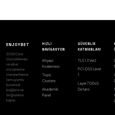
HIZLI
GÜVENLIK
ENJOYBET
NAVIGASYON
KATMANLARI
2026 Core
Güncellemesi
Altyapı
TLS 1.3 Ver2
ve siber
İncelemesi
PCI-DSS Level
sönümleme
standartlarına
Topic
1
tam uyumlu
Clusters
Layer 7 DDoS
kurumsal
Akademik
Defans
bağlantı ve
doğrulama
Panel
kapısı.