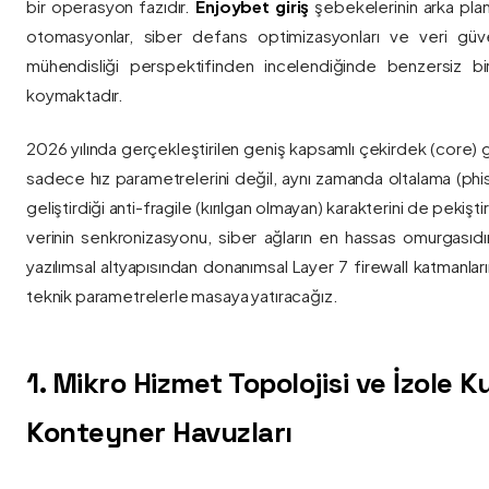
bir operasyon fazıdır.
Enjoybet giriş
şebekelerinin arka pla
otomasyonlar, siber defans optimizasyonları ve veri güvenl
mühendisliği perspektifinden incelendiğinde benzersiz bi
koymaktadır.
2026 yılında gerçekleştirilen geniş kapsamlı çekirdek (core) 
sadece hız parametrelerini değil, aynı zamanda oltalama (phis
geliştirdiği anti-fragile (kırılgan olmayan) karakterini de pekişti
verinin senkronizasyonu, siber ağların en hassas omurgasıdı
yazılımsal altyapısından donanımsal Layer 7 firewall katmanla
teknik parametrelerle masaya yatıracağız.
1. Mikro Hizmet Topolojisi ve İzole 
Konteyner Havuzları