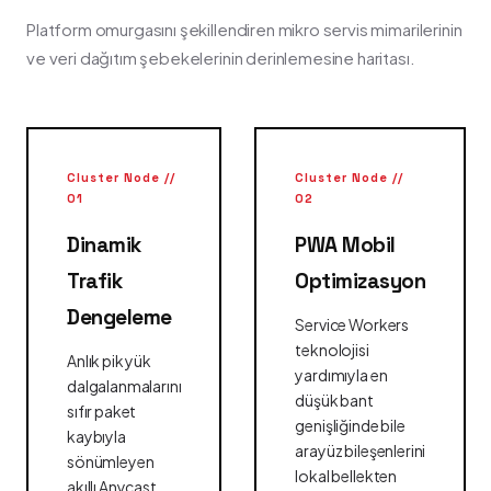
Platform omurgasını şekillendiren mikro servis mimarilerinin
ve veri dağıtım şebekelerinin derinlemesine haritası.
Cluster Node //
Cluster Node //
01
02
Dinamik
PWA Mobil
Trafik
Optimizasyon
Dengeleme
Service Workers
teknolojisi
Anlık pik yük
yardımıyla en
dalgalanmalarını
düşük bant
sıfır paket
genişliğinde bile
kaybıyla
arayüz bileşenlerini
sönümleyen
lokal bellekten
akıllı Anycast