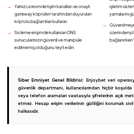
Yalnızca resmi iletişim kanalları ve onaylı
işletim siste
gateway köprüleri tarafından duyurulan
yamalarını g
kriptolu bağlantıları kullanın.
Güvenilmeyen
Sisteme erişimde kullanılan DNS
üzerinden p
sunucularınızın güvenli ve manipüle
bağlanırken 
edilmemiş olduğunu teyit edin.
Siber Emniyet Genel Bildirisi:
Enjoybet veri operasy
güvenlik departmanı, kullanıcılarından hiçbir koşuld
veya telefon aramaları vasıtasıyla şifrelerinin açık metn
etmez. Hesap erişim verilerinin gizliliğini korumak sivil 
halkasıdır.