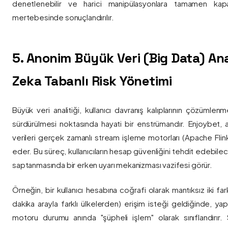
denetlenebilir ve harici manipülasyonlara tamamen kapa
mertebesinde sonuçlandırılır.
5. Anonim Büyük Veri (Big Data) Ana
Zeka Tabanlı Risk Yönetimi
Büyük veri analitiği, kullanıcı davranış kalıplarının çözümlenm
sürdürülmesi noktasında hayati bir enstrümandır. Enjoybet,
verileri gerçek zamanlı stream işleme motorları (Apache Flink /
eder. Bu süreç, kullanıcıların hesap güvenliğini tehdit edebile
saptanmasında bir erken uyarı mekanizması vazifesi görür.
Örneğin, bir kullanıcı hesabına coğrafi olarak mantıksız iki fa
dakika arayla farklı ülkelerden) erişim isteği geldiğinde, yap
motoru durumu anında "şüpheli işlem" olarak sınıflandırır. Si