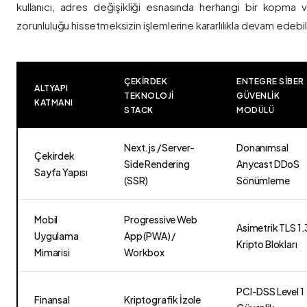
kullanıcı, adres değişikliği esnasında herhangi bir kopma
zorunluluğu hissetmeksizin işlemlerine kararlılıkla devam edebili
ÇEKIRDEK
ENTEGRE SIBER
ALTYAPI
TEKNOLOJI
GÜVENLIK
KATMANI
STACK
MODÜLÜ
Next.js / Server-
Donanımsal
Çekirdek
Side Rendering
Anycast DDoS
Sayfa Yapısı
(SSR)
Sönümleme
Mobil
Progressive Web
Asimetrik TLS 1.
Uygulama
App (PWA) /
Kripto Blokları
Mimarisi
Workbox
PCI-DSS Level 1
Finansal
Kriptografik İzole