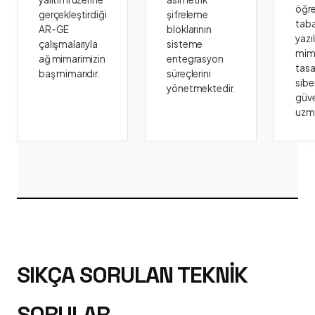
öğr
gerçekleştirdiği
şifreleme
taba
AR-GE
bloklarının
yazı
çalışmalarıyla
sisteme
mima
ağ mimarimizin
entegrasyon
tasa
baş mimarıdır.
süreçlerini
sibe
yönetmektedir.
güve
uzm
SIKÇA SORULAN TEKNIK
SORULAR