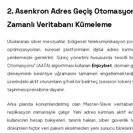
2. Asenkron Adres Geçiş Otomasyo
Zamanlı Veritabanı Kümeleme
Uluslararası siber mevzuatlar, bölgesel telekomünikasyon poli
optimizasyonları, küresel platformların dijital adres katmanl
yenilemesini gerektirir. Süreç yönetimi hususunda tescilli
Otomasyonu" (AATA) algoritması kullanan
Enjoybet
, domain g
deneyiminin kesintiye uğramasını tamamen engellemekted
üzerindeki aktif oturumların şifreli bir belirteç (session token)
taşınması prensibine dayanır.
Arka planda konumlandırılmış olan Master-Slave veritaban
replikasyon mimarisiyle çalışır. Yeni adres katmanı aktif edi
kullanıcının hesap bakiyeleri, tanımlı hakları, siber güvenlik
dökümleri hiçbir veri paketi eksilmeden yeni sunucu blokların