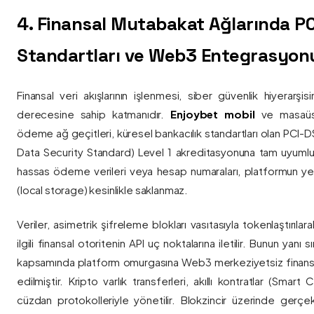
4. Finansal Mutabakat Ağlarında P
Standartları ve Web3 Entegrasyon
Finansal veri akışlarının işlenmesi, siber güvenlik hiyerarşi
derecesine sahip katmanıdır.
Enjoybet mobil
ve masaüstü
ödeme ağ geçitleri, küresel bankacılık standartları olan PCI-
Data Security Standard) Level 1 akreditasyonuna tam uyumlulukla
hassas ödeme verileri veya hesap numaraları, platformun ye
(local storage) kesinlikle saklanmaz.
Veriler, asimetrik şifreleme blokları vasıtasıyla tokenlaştırıl
ilgili finansal otoritenin API uç noktalarına iletilir. Bunun yanı
kapsamında platform omurgasına Web3 merkeziyetsiz finans
edilmiştir. Kripto varlık transferleri, akıllı kontratlar (Smar
cüzdan protokolleriyle yönetilir. Blokzincir üzerinde gerçe