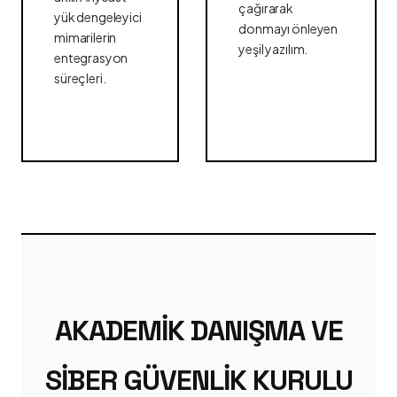
çağırarak
yük dengeleyici
donmayı önleyen
mimarilerin
yeşil yazılım.
entegrasyon
süreçleri.
AKADEMIK DANIŞMA VE
SIBER GÜVENLIK KURULU