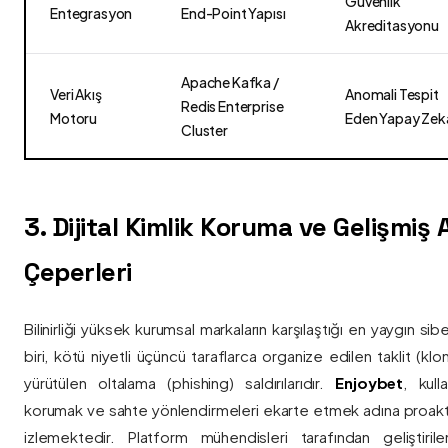
Güvenlik
Entegrasyon
End-Point Yapısı
Akreditasyonu
Apache Kafka /
Veri Akış
Anomali Tespit
Redis Enterprise
Motoru
Eden Yapay Zek
Cluster
3. Dijital Kimlik Koruma ve Gelişmiş
Çeperleri
Bilinirliği yüksek kurumsal markaların karşılaştığı en yaygın si
biri, kötü niyetli üçüncü taraflarca organize edilen taklit (kl
yürütülen oltalama (phishing) saldırılarıdır.
Enjoybet
, kulla
korumak ve sahte yönlendirmeleri ekarte etmek adına proaktif 
izlemektedir. Platform mühendisleri tarafından geliştiri