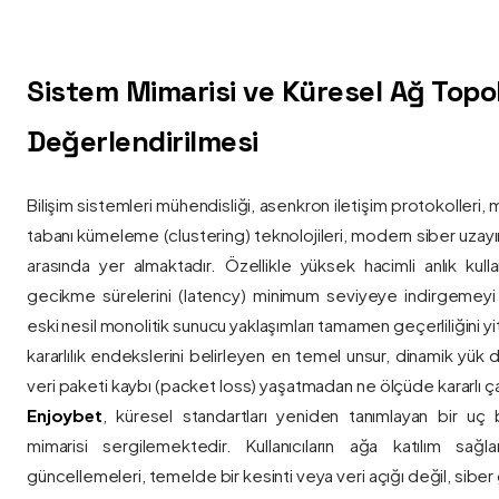
Sistem Mimarisi ve Küresel Ağ Topolo
Değerlendirilmesi
Bilişim sistemleri mühendisliği, asenkron iletişim protokolleri, 
tabanı kümeleme (clustering) teknolojileri, modern siber uzay
arasında yer almaktadır. Özellikle yüksek hacimli anlık kulla
gecikme sürelerini (latency) minimum seviyeye indirgemey
eski nesil monolitik sunucu yaklaşımları tamamen geçerliliğini yitir
kararlılık endekslerini belirleyen en temel unsur, dinamik yük
veri paketi kaybı (packet loss) yaşatmadan ne ölçüde kararlı ça
Enjoybet
, küresel standartları yeniden tanımlayan bir uç
mimarisi sergilemektedir. Kullanıcıların ağa katılım sağla
güncellemeleri, temelde bir kesinti veya veri açığı değil, siber 