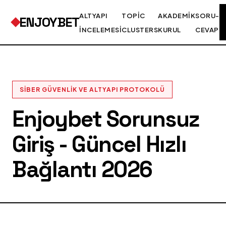
ALTYAPI
TOPIC
AKADEMIK
SORU-
ENJOYBET
İNCELEMESI
CLUSTERS
KURUL
CEVAP
SIBER GÜVENLIK VE ALTYAPI PROTOKOLÜ
Enjoybet Sorunsuz
Giriş - Güncel Hızlı
Bağlantı 2026