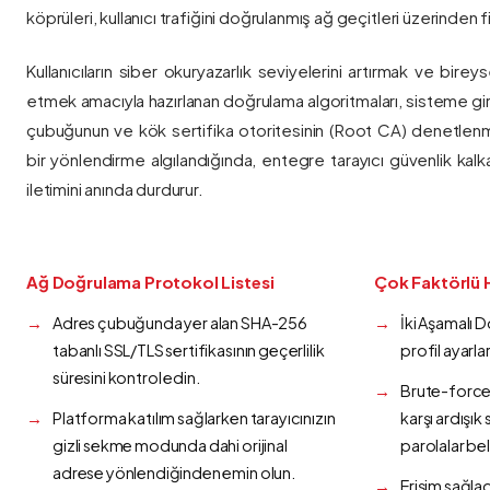
köprüleri, kullanıcı trafiğini doğrulanmış ağ geçitleri üzerinden fi
Kullanıcıların siber okuryazarlık seviyelerini artırmak ve bireys
etmek amacıyla hazırlanan doğrulama algoritmaları, sisteme gir
çubuğunun ve kök sertifika otoritesinin (Root CA) denetlenmes
bir yönlendirme algılandığında, entegre tarayıcı güvenlik kalk
iletimini anında durdurur.
Ağ Doğrulama Protokol Listesi
Çok Faktörlü 
Adres çubuğunda yer alan SHA-256
İki Aşamalı 
tabanlı SSL/TLS sertifikasının geçerlilik
profil ayarla
süresini kontrol edin.
Brute-force 
Platforma katılım sağlarken tarayıcınızın
karşı ardışı
gizli sekme modunda dahi orijinal
parolalar bel
adrese yönlendiğinden emin olun.
Erişim sağlad