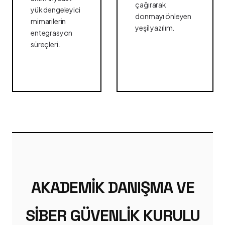
çağırarak
yük dengeleyici
donmayı önleyen
mimarilerin
yeşil yazılım.
entegrasyon
süreçleri.
AKADEMIK DANIŞMA VE
SIBER GÜVENLIK KURULU