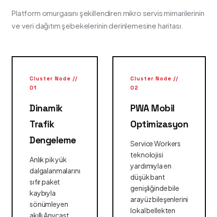
Platform omurgasını şekillendiren mikro servis mimarilerinin
ve veri dağıtım şebekelerinin derinlemesine haritası.
Cluster Node //
Cluster Node //
01
02
Dinamik
PWA Mobil
Trafik
Optimizasyon
Dengeleme
Service Workers
teknolojisi
Anlık pik yük
yardımıyla en
dalgalanmalarını
düşük bant
sıfır paket
genişliğinde bile
kaybıyla
arayüz bileşenlerini
sönümleyen
lokal bellekten
akıllı Anycast