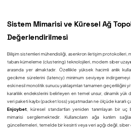
Sistem Mimarisi ve Küresel Ağ Topolo
Değerlendirilmesi
Bilişim sistemleri mühendisliği, asenkron iletişim protokolleri, 
tabanı kümeleme (clustering) teknolojileri, modern siber uzay
arasında yer almaktadır. Özellikle yüksek hacimli anlık kulla
gecikme sürelerini (latency) minimum seviyeye indirgemey
eski nesil monolitik sunucu yaklaşımları tamamen geçerliliğini yitir
kararlılık endekslerini belirleyen en temel unsur, dinamik yük
veri paketi kaybı (packet loss) yaşatmadan ne ölçüde kararlı ça
Enjoybet
, küresel standartları yeniden tanımlayan bir uç
mimarisi sergilemektedir. Kullanıcıların ağa katılım sağla
güncellemeleri, temelde bir kesinti veya veri açığı değil, siber 