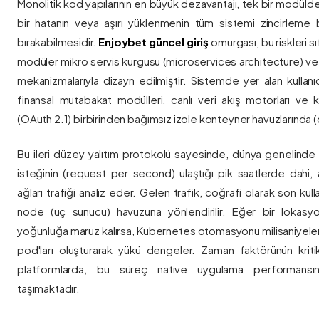
Monolitik kod yapılarının en büyük dezavantajı, tek bir modül
bir hatanın veya aşırı yüklenmenin tüm sistemi zincirleme 
bırakabilmesidir.
Enjoybet güncel giriş
omurgası, bu riskleri 
modüler mikro servis kurgusu (microservices architecture) 
mekanizmalarıyla dizayn edilmiştir. Sistemde yer alan kullanıcı
finansal mutabakat modülleri, canlı veri akış motorları ve k
(OAuth 2.1) birbirinden bağımsız izole konteyner havuzlarında (co
Bu ileri düzey yalıtım protokolü sayesinde, dünya genelinde a
isteğinin (request per second) ulaştığı pik saatlerde dahi, 
ağları trafiği analiz eder. Gelen trafik, coğrafi olarak son ku
node (uç sunucu) havuzuna yönlendirilir. Eğer bir lokasy
yoğunluğa maruz kalırsa, Kubernetes otomasyonu milisaniyeler
pod'ları oluşturarak yükü dengeler. Zaman faktörünün kriti
platformlarda, bu süreç native uygulama performansını
taşımaktadır.