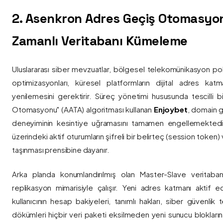
2. Asenkron Adres Geçiş Otomasyo
Zamanlı Veritabanı Kümeleme
Uluslararası siber mevzuatlar, bölgesel telekomünikasyon poli
optimizasyonları, küresel platformların dijital adres katmanl
yenilemesini gerektirir. Süreç yönetimi hususunda tescilli
Otomasyonu" (AATA) algoritması kullanan
Enjoybet
, domain g
deneyiminin kesintiye uğramasını tamamen engellemekted
üzerindeki aktif oturumların şifreli bir belirteç (session token)
taşınması prensibine dayanır.
Arka planda konumlandırılmış olan Master-Slave veritaban
replikasyon mimarisiyle çalışır. Yeni adres katmanı aktif edi
kullanıcının hesap bakiyeleri, tanımlı hakları, siber güvenlik
dökümleri hiçbir veri paketi eksilmeden yeni sunucu blokların