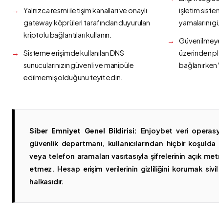
Yalnızca resmi iletişim kanalları ve onaylı
işletim siste
gateway köprüleri tarafından duyurulan
yamalarını g
kriptolu bağlantıları kullanın.
Güvenilmeyen
Sisteme erişimde kullanılan DNS
üzerinden p
sunucularınızın güvenli ve manipüle
bağlanırken 
edilmemiş olduğunu teyit edin.
Siber Emniyet Genel Bildirisi:
Enjoybet veri operasy
güvenlik departmanı, kullanıcılarından hiçbir koşuld
veya telefon aramaları vasıtasıyla şifrelerinin açık metn
etmez. Hesap erişim verilerinin gizliliğini korumak sivil 
halkasıdır.