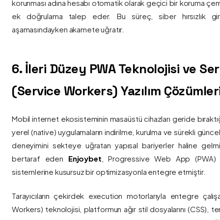
korunması adına hesabı otomatik olarak geçici bir koruma çemb
ek doğrulama talep eder. Bu süreç, siber hırsızlık gir
aşamasındayken akamete uğratır.
6. İleri Düzey PWA Teknolojisi ve Serv
(Service Workers) Yazılım Çözümler
Mobil internet ekosisteminin masaüstü cihazları geride bırak
yerel (native) uygulamaların indirilme, kurulma ve sürekli günce
deneyimini sekteye uğratan yapısal bariyerler haline gelm
bertaraf eden
Enjoybet
, Progressive Web App (PWA) mim
sistemlerine kusursuz bir optimizasyonla entegre etmiştir.
Tarayıcıların çekirdek execution motorlarıyla entegre çalışa
Workers) teknolojisi, platformun ağır stil dosyalarını (CSS), t