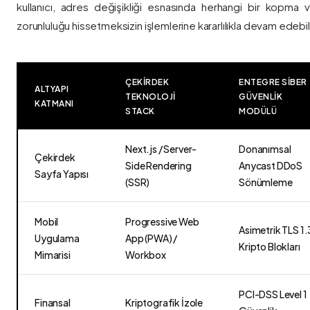
kullanıcı, adres değişikliği esnasında herhangi bir kopma
zorunluluğu hissetmeksizin işlemlerine kararlılıkla devam edebili
ÇEKIRDEK
ENTEGRE SIBER
ALTYAPI
TEKNOLOJI
GÜVENLIK
KATMANI
STACK
MODÜLÜ
Next.js / Server-
Donanımsal
Çekirdek
Side Rendering
Anycast DDoS
Sayfa Yapısı
(SSR)
Sönümleme
Mobil
Progressive Web
Asimetrik TLS 1.
Uygulama
App (PWA) /
Kripto Blokları
Mimarisi
Workbox
PCI-DSS Level 1
Finansal
Kriptografik İzole