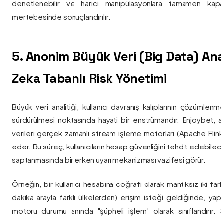
denetlenebilir ve harici manipülasyonlara tamamen kapa
mertebesinde sonuçlandırılır.
5. Anonim Büyük Veri (Big Data) Ana
Zeka Tabanlı Risk Yönetimi
Büyük veri analitiği, kullanıcı davranış kalıplarının çözümlenm
sürdürülmesi noktasında hayati bir enstrümandır. Enjoybet,
verileri gerçek zamanlı stream işleme motorları (Apache Flink /
eder. Bu süreç, kullanıcıların hesap güvenliğini tehdit edebile
saptanmasında bir erken uyarı mekanizması vazifesi görür.
Örneğin, bir kullanıcı hesabına coğrafi olarak mantıksız iki fa
dakika arayla farklı ülkelerden) erişim isteği geldiğinde, yap
motoru durumu anında "şüpheli işlem" olarak sınıflandırır. Si