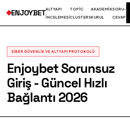
ALTYAPI
TOPIC
AKADEMIK
SORU-
ENJOYBET
İNCELEMESI
CLUSTERS
KURUL
CEVAP
SIBER GÜVENLIK VE ALTYAPI PROTOKOLÜ
Enjoybet Sorunsuz
Giriş - Güncel Hızlı
Bağlantı 2026