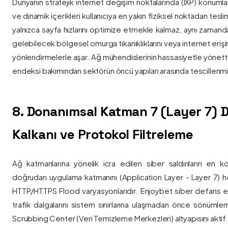
Dünyanın stratejik internet değişim noktalarında (IXP) konumlan
ve dinamik içerikleri kullanıcıya en yakın fiziksel noktadan tesl
yalnızca sayfa hızlarını optimize etmekle kalmaz, aynı zama
gelebilecek bölgesel omurga tıkanıklıklarını veya internet eriş
yönlendirmelerle aşar. Ağ mühendislerinin hassasiyetle yönettiği
endeksi bakımından sektörün öncü yapıları arasında tescillenmiş
8. Donanımsal Katman 7 (Layer 7)
Kalkanı ve Protokol Filtreleme
Ağ katmanlarına yönelik icra edilen siber saldırıların en ko
doğrudan uygulama katmanını (Application Layer - Layer 7) h
HTTP/HTTPS Flood varyasyonlarıdır. Enjoybet siber defans ekip
trafik dalgalarını sistem sınırlarına ulaşmadan önce sönüml
Scrubbing Center (Veri Temizleme Merkezleri) altyapısını aktif