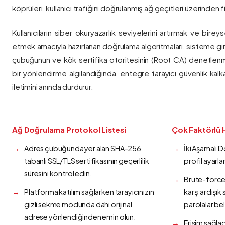
köprüleri, kullanıcı trafiğini doğrulanmış ağ geçitleri üzerinden fi
Kullanıcıların siber okuryazarlık seviyelerini artırmak ve bireys
etmek amacıyla hazırlanan doğrulama algoritmaları, sisteme gir
çubuğunun ve kök sertifika otoritesinin (Root CA) denetlenmes
bir yönlendirme algılandığında, entegre tarayıcı güvenlik kalk
iletimini anında durdurur.
Ağ Doğrulama Protokol Listesi
Çok Faktörlü 
Adres çubuğunda yer alan SHA-256
İki Aşamalı 
tabanlı SSL/TLS sertifikasının geçerlilik
profil ayarla
süresini kontrol edin.
Brute-force 
Platforma katılım sağlarken tarayıcınızın
karşı ardışı
gizli sekme modunda dahi orijinal
parolalar bel
adrese yönlendiğinden emin olun.
Erişim sağlad