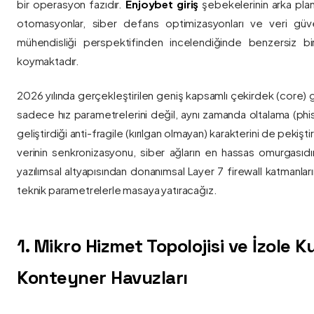
bir operasyon fazıdır.
Enjoybet giriş
şebekelerinin arka pla
otomasyonlar, siber defans optimizasyonları ve veri güvenl
mühendisliği perspektifinden incelendiğinde benzersiz bi
koymaktadır.
2026 yılında gerçekleştirilen geniş kapsamlı çekirdek (core) 
sadece hız parametrelerini değil, aynı zamanda oltalama (phis
geliştirdiği anti-fragile (kırılgan olmayan) karakterini de pekişti
verinin senkronizasyonu, siber ağların en hassas omurgasıdı
yazılımsal altyapısından donanımsal Layer 7 firewall katmanla
teknik parametrelerle masaya yatıracağız.
1. Mikro Hizmet Topolojisi ve İzole 
Konteyner Havuzları