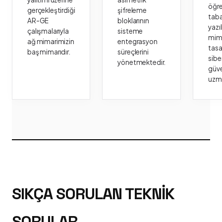
öğr
gerçekleştirdiği
şifreleme
taba
AR-GE
bloklarının
yazı
çalışmalarıyla
sisteme
mima
ağ mimarimizin
entegrasyon
tasa
baş mimarıdır.
süreçlerini
sibe
yönetmektedir.
güve
uzm
SIKÇA SORULAN TEKNIK
SORULAR