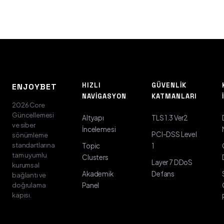
HIZLI
GÜVENLIK
ENJOYBET
NAVIGASYON
KATMANLARI
2026 Core
Güncellemesi
Altyapı
TLS 1.3 Ver2
ve siber
İncelemesi
PCI-DSS Level
sönümleme
standartlarına
Topic
1
tam uyumlu
Clusters
Layer 7 DDoS
kurumsal
Akademik
Defans
bağlantı ve
doğrulama
Panel
kapısı.