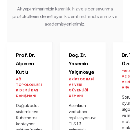
Altyapı mimarimizin kararlılık, hız ve siber savunma
protokollerini denetleyen kıdemli mühendislerimiz ve
akademisyenlerimiz.
Prof. Dr.
Doç. Dr.
Dr.
Alperen
Yasemin
Öz
Kutlu
Yalçınkaya
YAP
VE 
AĞ
KRIPTOGRAFI
VER
TOPOLOJILERI
VE VERI
ANA
KIDEMLI BAŞ
GÜVENLIĞI
DANIŞMANI
UZMANI
Sor
oyu
Dağıtık bulut
Asenkron
algo
sistemleri ve
veritabanı
ve ri
Kubernetes
replikasyonu ve
moto
konteyner
TLS 1.3
mak
yalıtımı üzerine
asimetrik