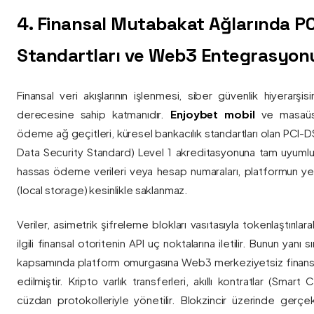
4. Finansal Mutabakat Ağlarında P
Standartları ve Web3 Entegrasyon
Finansal veri akışlarının işlenmesi, siber güvenlik hiyerarşi
derecesine sahip katmanıdır.
Enjoybet mobil
ve masaüstü
ödeme ağ geçitleri, küresel bankacılık standartları olan PCI-
Data Security Standard) Level 1 akreditasyonuna tam uyumlulukla
hassas ödeme verileri veya hesap numaraları, platformun ye
(local storage) kesinlikle saklanmaz.
Veriler, asimetrik şifreleme blokları vasıtasıyla tokenlaştırıl
ilgili finansal otoritenin API uç noktalarına iletilir. Bunun yanı
kapsamında platform omurgasına Web3 merkeziyetsiz finans
edilmiştir. Kripto varlık transferleri, akıllı kontratlar (Smar
cüzdan protokolleriyle yönetilir. Blokzincir üzerinde gerçe