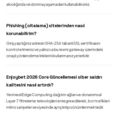
akıcılığında ve donma yaşamadan kullanabilirsiniz.
Phishing (oltalama) sitelerinden nasıl
korunabilirim?
Giriş yaptığınız adresin SHA-256 tabanlı SSL sertifikasını
kontrol etmeniz ve yalnızca bu resmi gateway üzerindeki
onaylı yönlendirme linklerini kullanmanız yeterlidir.
Enjoybet 2026 Core Güncellemesi siber saldırı
kalitesini nasıl artırdı?
Yeni nesil Edge Computing dağıtım ağları ve donanımsal
Layer 7 filtreleme teknolojileri entegre edilerek, bot trafikleri
mikro saniyeler seviyesinde ayrıştırılıp sönümlenmektedir.