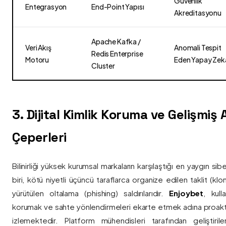
Güvenlik
Entegrasyon
End-Point Yapısı
Akreditasyonu
Apache Kafka /
Veri Akış
Anomali Tespit
Redis Enterprise
Motoru
Eden Yapay Zek
Cluster
3. Dijital Kimlik Koruma ve Gelişmiş
Çeperleri
Bilinirliği yüksek kurumsal markaların karşılaştığı en yaygın si
biri, kötü niyetli üçüncü taraflarca organize edilen taklit (kl
yürütülen oltalama (phishing) saldırılarıdır.
Enjoybet
, kulla
korumak ve sahte yönlendirmeleri ekarte etmek adına proaktif 
izlemektedir. Platform mühendisleri tarafından geliştiri