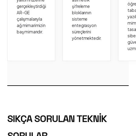
öğr
gerçekleştirdiği
şifreleme
taba
AR-GE
bloklarının
yazı
çalışmalarıyla
sisteme
mima
ağ mimarimizin
entegrasyon
tasa
baş mimarıdır.
süreçlerini
sibe
yönetmektedir.
güve
uzm
SIKÇA SORULAN TEKNIK
SORULAR