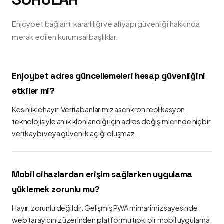
Enjoybet bağlantı kararlılığı ve altyapı güvenliği hakkında
merak edilen kurumsal başlıklar.
Enjoybet adres güncellemeleri hesap güvenliğini
etkiler mi?
Kesinlikle hayır. Veritabanlarımız asenkron replikasyon
teknolojisiyle anlık klonlandığı için adres değişimlerinde hiçbir
veri kaybı veya güvenlik açığı oluşmaz.
Mobil cihazlardan erişim sağlarken uygulama
yüklemek zorunlu mu?
Hayır, zorunlu değildir. Gelişmiş PWA mimarimiz sayesinde
web tarayıcınız üzerinden platformu tıpkı bir mobil uygulama