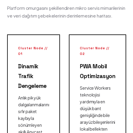
Platform omurgasını şekillendiren mikro servis mimarilerinin
ve veri dağıtım şebekelerinin derinlemesine haritası.
Cluster Node //
Cluster Node //
01
02
Dinamik
PWA Mobil
Trafik
Optimizasyon
Dengeleme
Service Workers
teknolojisi
Anlık pik yük
yardımıyla en
dalgalanmalarını
düşük bant
sıfır paket
genişliğinde bile
kaybıyla
arayüz bileşenlerini
sönümleyen
lokal bellekten
akıllı Anycast