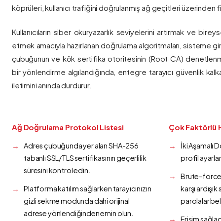
köprüleri, kullanıcı trafiğini doğrulanmış ağ geçitleri üzerinden fi
Kullanıcıların siber okuryazarlık seviyelerini artırmak ve bireys
etmek amacıyla hazırlanan doğrulama algoritmaları, sisteme gir
çubuğunun ve kök sertifika otoritesinin (Root CA) denetlenmes
bir yönlendirme algılandığında, entegre tarayıcı güvenlik kalk
iletimini anında durdurur.
Ağ Doğrulama Protokol Listesi
Çok Faktörlü 
Adres çubuğunda yer alan SHA-256
İki Aşamalı 
tabanlı SSL/TLS sertifikasının geçerlilik
profil ayarla
süresini kontrol edin.
Brute-force 
Platforma katılım sağlarken tarayıcınızın
karşı ardışı
gizli sekme modunda dahi orijinal
parolalar bel
adrese yönlendiğinden emin olun.
Erişim sağlad