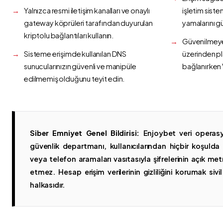
Yalnızca resmi iletişim kanalları ve onaylı
işletim siste
gateway köprüleri tarafından duyurulan
yamalarını g
kriptolu bağlantıları kullanın.
Güvenilmeyen
Sisteme erişimde kullanılan DNS
üzerinden p
sunucularınızın güvenli ve manipüle
bağlanırken 
edilmemiş olduğunu teyit edin.
Siber Emniyet Genel Bildirisi:
Enjoybet veri operasy
güvenlik departmanı, kullanıcılarından hiçbir koşuld
veya telefon aramaları vasıtasıyla şifrelerinin açık metn
etmez. Hesap erişim verilerinin gizliliğini korumak sivil 
halkasıdır.