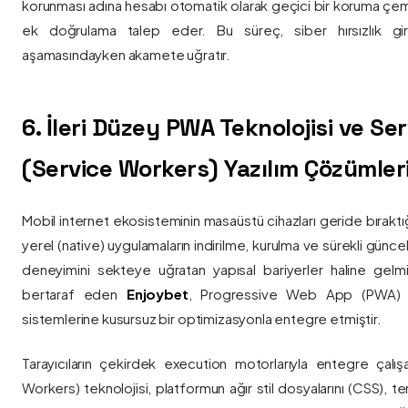
korunması adına hesabı otomatik olarak geçici bir koruma çemb
ek doğrulama talep eder. Bu süreç, siber hırsızlık gir
aşamasındayken akamete uğratır.
6. İleri Düzey PWA Teknolojisi ve Serv
(Service Workers) Yazılım Çözümler
Mobil internet ekosisteminin masaüstü cihazları geride bırak
yerel (native) uygulamaların indirilme, kurulma ve sürekli günce
deneyimini sekteye uğratan yapısal bariyerler haline gelm
bertaraf eden
Enjoybet
, Progressive Web App (PWA) mim
sistemlerine kusursuz bir optimizasyonla entegre etmiştir.
Tarayıcıların çekirdek execution motorlarıyla entegre çalışa
Workers) teknolojisi, platformun ağır stil dosyalarını (CSS), t