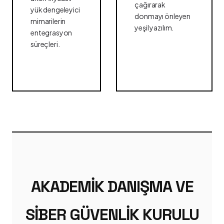
çağırarak
yük dengeleyici
donmayı önleyen
mimarilerin
yeşil yazılım.
entegrasyon
süreçleri.
AKADEMIK DANIŞMA VE
SIBER GÜVENLIK KURULU