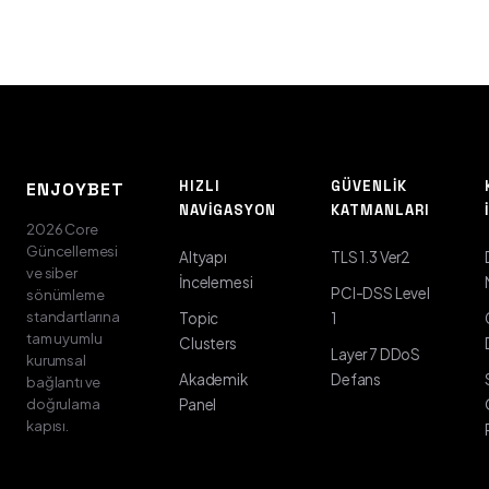
HIZLI
GÜVENLIK
ENJOYBET
NAVIGASYON
KATMANLARI
2026 Core
Güncellemesi
Altyapı
TLS 1.3 Ver2
ve siber
İncelemesi
PCI-DSS Level
sönümleme
standartlarına
Topic
1
tam uyumlu
Clusters
Layer 7 DDoS
kurumsal
Akademik
Defans
bağlantı ve
doğrulama
Panel
kapısı.