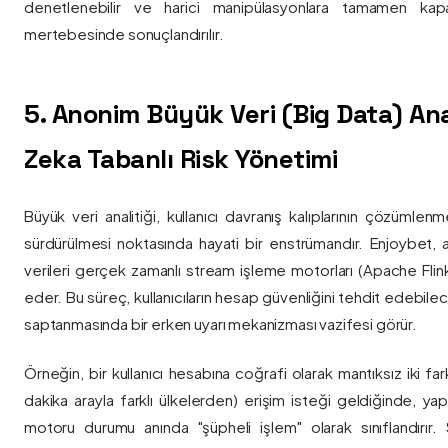
denetlenebilir ve harici manipülasyonlara tamamen kapa
mertebesinde sonuçlandırılır.
5. Anonim Büyük Veri (Big Data) Ana
Zeka Tabanlı Risk Yönetimi
Büyük veri analitiği, kullanıcı davranış kalıplarının çözümlenm
sürdürülmesi noktasında hayati bir enstrümandır. Enjoybet,
verileri gerçek zamanlı stream işleme motorları (Apache Flink /
eder. Bu süreç, kullanıcıların hesap güvenliğini tehdit edebile
saptanmasında bir erken uyarı mekanizması vazifesi görür.
Örneğin, bir kullanıcı hesabına coğrafi olarak mantıksız iki fa
dakika arayla farklı ülkelerden) erişim isteği geldiğinde, yap
motoru durumu anında "şüpheli işlem" olarak sınıflandırır. Si