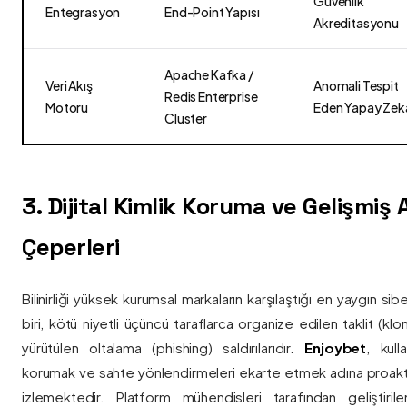
Güvenlik
Entegrasyon
End-Point Yapısı
Akreditasyonu
Apache Kafka /
Veri Akış
Anomali Tespit
Redis Enterprise
Motoru
Eden Yapay Zek
Cluster
3. Dijital Kimlik Koruma ve Gelişmiş
Çeperleri
Bilinirliği yüksek kurumsal markaların karşılaştığı en yaygın si
biri, kötü niyetli üçüncü taraflarca organize edilen taklit (kl
yürütülen oltalama (phishing) saldırılarıdır.
Enjoybet
, kulla
korumak ve sahte yönlendirmeleri ekarte etmek adına proaktif 
izlemektedir. Platform mühendisleri tarafından geliştiri