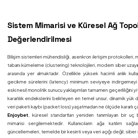
Sistem Mimarisi ve Küresel Ağ Topolo
Değerlendirilmesi
Bilişim sistemleri mühendisliği, asenkron iletişim protokolleri, 
tabanı kümeleme (clustering) teknolojileri, modern siber uzay
arasında yer almaktadır. Özellikle yüksek hacimli anlık kulla
gecikme sürelerini (latency) minimum seviyeye indirgemey
eski nesil monolitik sunucu yaklaşımları tamamen geçerliliğini yitir
kararlılık endekslerini belirleyen en temel unsur, dinamik yük
veri paketi kaybı (packet loss) yaşatmadan ne ölçüde kararlı ça
Enjoybet
, küresel standartları yeniden tanımlayan bir uç
mimarisi sergilemektedir. Kullanıcıların ağa katılım sağla
güncellemeleri, temelde bir kesinti veya veri açığı değil, siber 