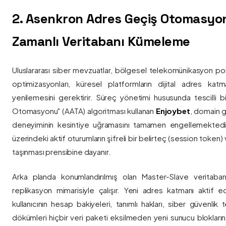
2. Asenkron Adres Geçiş Otomasyo
Zamanlı Veritabanı Kümeleme
Uluslararası siber mevzuatlar, bölgesel telekomünikasyon poli
optimizasyonları, küresel platformların dijital adres katmanl
yenilemesini gerektirir. Süreç yönetimi hususunda tescilli
Otomasyonu" (AATA) algoritması kullanan
Enjoybet
, domain g
deneyiminin kesintiye uğramasını tamamen engellemekted
üzerindeki aktif oturumların şifreli bir belirteç (session token)
taşınması prensibine dayanır.
Arka planda konumlandırılmış olan Master-Slave veritaban
replikasyon mimarisiyle çalışır. Yeni adres katmanı aktif edi
kullanıcının hesap bakiyeleri, tanımlı hakları, siber güvenlik
dökümleri hiçbir veri paketi eksilmeden yeni sunucu blokların