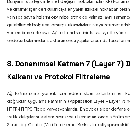
Dünyanın stratejik internet değişim noktalarında (IXP) konumlan
ve dinamik içerikleri kullanıcıya en yakın fiziksel noktadan tesl
yalnızca sayfa hızlarını optimize etmekle kalmaz, aynı zama
gelebilecek bölgesel omurga tıkanıklıklarını veya internet eriş
yönlendirmelerle aşar. Ağ mühendislerinin hassasiyetle yönettiği
endeksi bakımından sektörün öncü yapıları arasında tescillenmiş
8. Donanımsal Katman 7 (Layer 7)
Kalkanı ve Protokol Filtreleme
Ağ katmanlarına yönelik icra edilen siber saldırıların en ko
doğrudan uygulama katmanını (Application Layer - Layer 7) h
HTTP/HTTPS Flood varyasyonlarıdır. Enjoybet siber defans ekip
trafik dalgalarını sistem sınırlarına ulaşmadan önce sönüml
Scrubbing Center (Veri Temizleme Merkezleri) altyapısını aktif