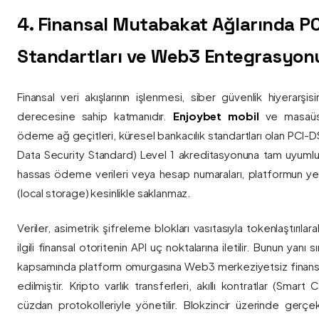
4. Finansal Mutabakat Ağlarında P
Standartları ve Web3 Entegrasyon
Finansal veri akışlarının işlenmesi, siber güvenlik hiyerarşi
derecesine sahip katmanıdır.
Enjoybet mobil
ve masaüstü
ödeme ağ geçitleri, küresel bankacılık standartları olan PCI-
Data Security Standard) Level 1 akreditasyonuna tam uyumlulukla
hassas ödeme verileri veya hesap numaraları, platformun ye
(local storage) kesinlikle saklanmaz.
Veriler, asimetrik şifreleme blokları vasıtasıyla tokenlaştırıl
ilgili finansal otoritenin API uç noktalarına iletilir. Bunun yanı
kapsamında platform omurgasına Web3 merkeziyetsiz finans
edilmiştir. Kripto varlık transferleri, akıllı kontratlar (Smar
cüzdan protokolleriyle yönetilir. Blokzincir üzerinde gerçe