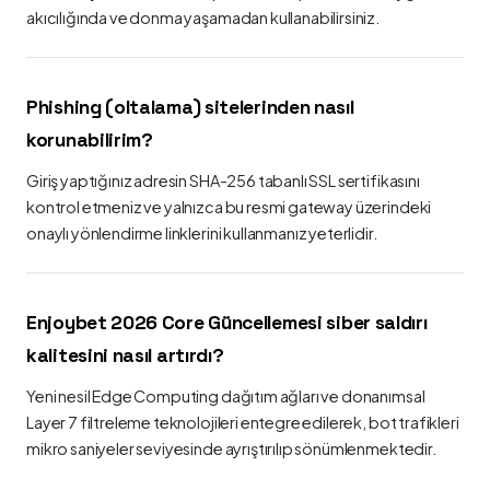
akıcılığında ve donma yaşamadan kullanabilirsiniz.
Phishing (oltalama) sitelerinden nasıl
korunabilirim?
Giriş yaptığınız adresin SHA-256 tabanlı SSL sertifikasını
kontrol etmeniz ve yalnızca bu resmi gateway üzerindeki
onaylı yönlendirme linklerini kullanmanız yeterlidir.
Enjoybet 2026 Core Güncellemesi siber saldırı
kalitesini nasıl artırdı?
Yeni nesil Edge Computing dağıtım ağları ve donanımsal
Layer 7 filtreleme teknolojileri entegre edilerek, bot trafikleri
mikro saniyeler seviyesinde ayrıştırılıp sönümlenmektedir.