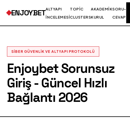
ALTYAPI
TOPIC
AKADEMIK
SORU-
ENJOYBET
İNCELEMESI
CLUSTERS
KURUL
CEVAP
SIBER GÜVENLIK VE ALTYAPI PROTOKOLÜ
Enjoybet Sorunsuz
Giriş - Güncel Hızlı
Bağlantı 2026