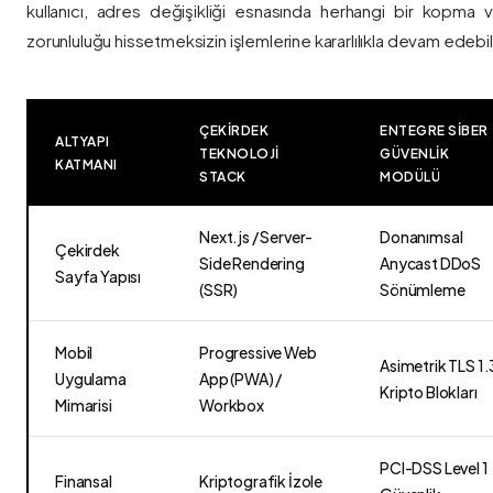
kullanıcı, adres değişikliği esnasında herhangi bir kopma
zorunluluğu hissetmeksizin işlemlerine kararlılıkla devam edebili
ÇEKIRDEK
ENTEGRE SIBER
ALTYAPI
TEKNOLOJI
GÜVENLIK
KATMANI
STACK
MODÜLÜ
Next.js / Server-
Donanımsal
Çekirdek
Side Rendering
Anycast DDoS
Sayfa Yapısı
(SSR)
Sönümleme
Mobil
Progressive Web
Asimetrik TLS 1.
Uygulama
App (PWA) /
Kripto Blokları
Mimarisi
Workbox
PCI-DSS Level 1
Finansal
Kriptografik İzole