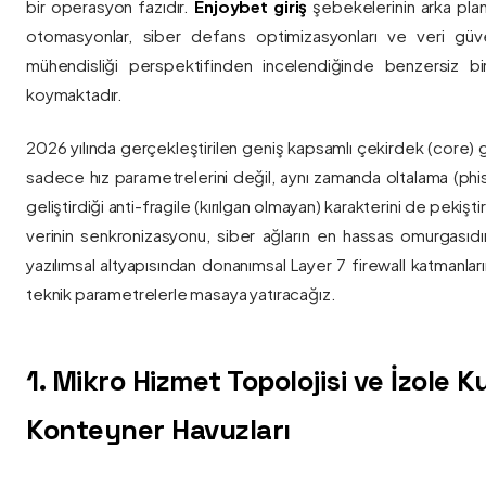
bir operasyon fazıdır.
Enjoybet giriş
şebekelerinin arka pla
otomasyonlar, siber defans optimizasyonları ve veri güvenl
mühendisliği perspektifinden incelendiğinde benzersiz bi
koymaktadır.
2026 yılında gerçekleştirilen geniş kapsamlı çekirdek (core) 
sadece hız parametrelerini değil, aynı zamanda oltalama (phis
geliştirdiği anti-fragile (kırılgan olmayan) karakterini de pekişti
verinin senkronizasyonu, siber ağların en hassas omurgasıdı
yazılımsal altyapısından donanımsal Layer 7 firewall katmanla
teknik parametrelerle masaya yatıracağız.
1. Mikro Hizmet Topolojisi ve İzole 
Konteyner Havuzları