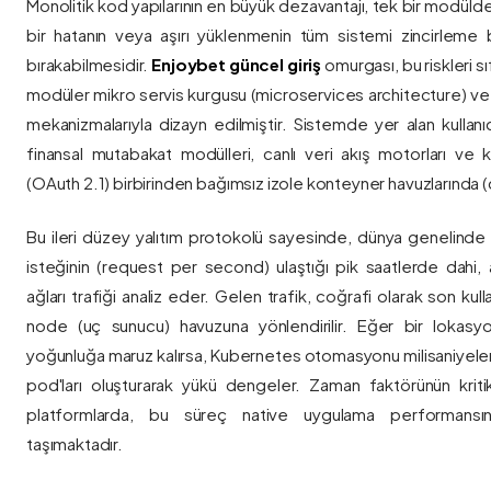
Monolitik kod yapılarının en büyük dezavantajı, tek bir modül
bir hatanın veya aşırı yüklenmenin tüm sistemi zincirleme 
bırakabilmesidir.
Enjoybet güncel giriş
omurgası, bu riskleri 
modüler mikro servis kurgusu (microservices architecture) 
mekanizmalarıyla dizayn edilmiştir. Sistemde yer alan kullanıcı
finansal mutabakat modülleri, canlı veri akış motorları ve k
(OAuth 2.1) birbirinden bağımsız izole konteyner havuzlarında (co
Bu ileri düzey yalıtım protokolü sayesinde, dünya genelinde a
isteğinin (request per second) ulaştığı pik saatlerde dahi, 
ağları trafiği analiz eder. Gelen trafik, coğrafi olarak son ku
node (uç sunucu) havuzuna yönlendirilir. Eğer bir lokasy
yoğunluğa maruz kalırsa, Kubernetes otomasyonu milisaniyeler
pod'ları oluşturarak yükü dengeler. Zaman faktörünün kriti
platformlarda, bu süreç native uygulama performansını
taşımaktadır.