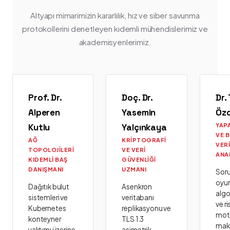
Altyapı mimarimizin kararlılık, hız ve siber savunma
protokollerini denetleyen kıdemli mühendislerimiz ve
akademisyenlerimiz.
Prof. Dr.
Doç. Dr.
Dr.
Alperen
Yasemin
Öz
Kutlu
Yalçınkaya
YAP
VE 
AĞ
KRIPTOGRAFI
VER
TOPOLOJILERI
VE VERI
ANA
KIDEMLI BAŞ
GÜVENLIĞI
DANIŞMANI
UZMANI
Sor
oyu
Dağıtık bulut
Asenkron
algo
sistemleri ve
veritabanı
ve ri
Kubernetes
replikasyonu ve
moto
konteyner
TLS 1.3
mak
yalıtımı üzerine
asimetrik