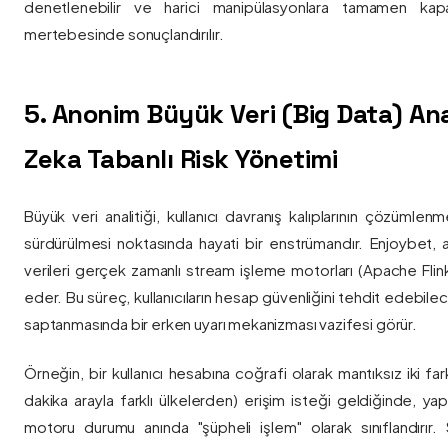
denetlenebilir ve harici manipülasyonlara tamamen kapa
mertebesinde sonuçlandırılır.
5. Anonim Büyük Veri (Big Data) Ana
Zeka Tabanlı Risk Yönetimi
Büyük veri analitiği, kullanıcı davranış kalıplarının çözümlenm
sürdürülmesi noktasında hayati bir enstrümandır. Enjoybet,
verileri gerçek zamanlı stream işleme motorları (Apache Flink /
eder. Bu süreç, kullanıcıların hesap güvenliğini tehdit edebile
saptanmasında bir erken uyarı mekanizması vazifesi görür.
Örneğin, bir kullanıcı hesabına coğrafi olarak mantıksız iki fa
dakika arayla farklı ülkelerden) erişim isteği geldiğinde, yap
motoru durumu anında "şüpheli işlem" olarak sınıflandırır. Si