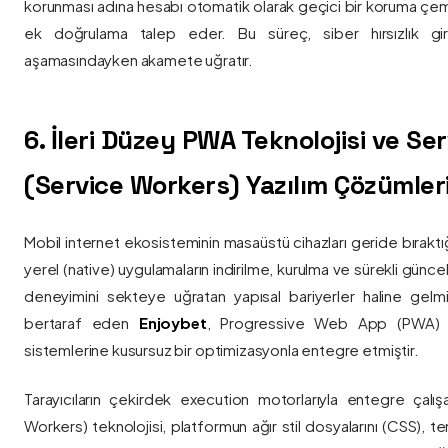
korunması adına hesabı otomatik olarak geçici bir koruma çemb
ek doğrulama talep eder. Bu süreç, siber hırsızlık gir
aşamasındayken akamete uğratır.
6. İleri Düzey PWA Teknolojisi ve Serv
(Service Workers) Yazılım Çözümler
Mobil internet ekosisteminin masaüstü cihazları geride bırak
yerel (native) uygulamaların indirilme, kurulma ve sürekli günce
deneyimini sekteye uğratan yapısal bariyerler haline gelm
bertaraf eden
Enjoybet
, Progressive Web App (PWA) mim
sistemlerine kusursuz bir optimizasyonla entegre etmiştir.
Tarayıcıların çekirdek execution motorlarıyla entegre çalışa
Workers) teknolojisi, platformun ağır stil dosyalarını (CSS), t