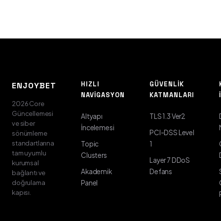
HIZLI
GÜVENLIK
ENJOYBET
NAVIGASYON
KATMANLARI
2026 Core
Güncellemesi
Altyapı
TLS 1.3 Ver2
ve siber
İncelemesi
PCI-DSS Level
sönümleme
standartlarına
Topic
1
tam uyumlu
Clusters
Layer 7 DDoS
kurumsal
Akademik
Defans
bağlantı ve
doğrulama
Panel
kapısı.