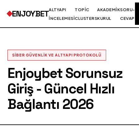
ALTYAPI
TOPIC
AKADEMIK
SORU-
ENJOYBET
İNCELEMESI
CLUSTERS
KURUL
CEVAP
SIBER GÜVENLIK VE ALTYAPI PROTOKOLÜ
Enjoybet Sorunsuz
Giriş - Güncel Hızlı
Bağlantı 2026