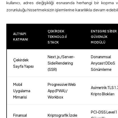
kullanıcı, adres değişikliği esnasında herhangi bir kopma
zorunluluğu hissetmeksizin işlemlerine kararlılıkla devam edebili
ÇEKIRDEK
ENTEGRE SIBER
ALTYAPI
TEKNOLOJI
GÜVENLIK
KATMANI
STACK
MODÜLÜ
Next.js / Server-
Donanımsal
Çekirdek
Side Rendering
Anycast DDoS
Sayfa Yapısı
(SSR)
Sönümleme
Mobil
Progressive Web
Asimetrik TLS 1.
Uygulama
App (PWA) /
Kripto Blokları
Mimarisi
Workbox
PCI-DSS Level 1
Finansal
Kriptografik İzole