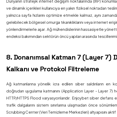
Dünyanın stratejik internet değişim noktalarında (IXP) konumlan
ve dinamik içerikleri kullanıcıya en yakın fiziksel noktadan tesl
yalnızca sayfa hızlarını optimize etmekle kalmaz, aynı zama
gelebilecek bölgesel omurga tıkanıklıklarını veya internet eriş
yönlendirmelerle aşar. Ağ mühendislerinin hassasiyetle yönettiği
endeksi bakımından sektörün öncü yapıları arasında tescillenmiş
8. Donanımsal Katman 7 (Layer 7)
Kalkanı ve Protokol Filtreleme
Ağ katmanlarına yönelik icra edilen siber saldırıların en ko
doğrudan uygulama katmanını (Application Layer - Layer 7) h
HTTP/HTTPS Flood varyasyonlarıdır. Enjoybet siber defans ekip
trafik dalgalarını sistem sınırlarına ulaşmadan önce sönüml
Scrubbing Center (Veri Temizleme Merkezleri) altyapısını aktif