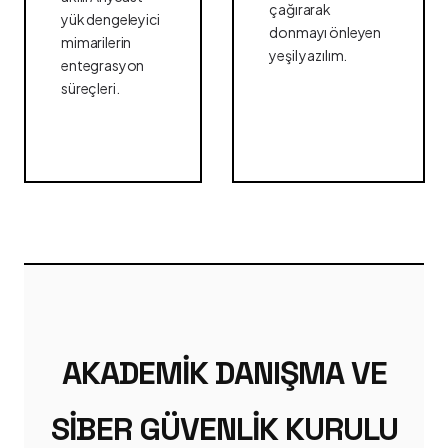
çağırarak
yük dengeleyici
donmayı önleyen
mimarilerin
yeşil yazılım.
entegrasyon
süreçleri.
AKADEMIK DANIŞMA VE
SIBER GÜVENLIK KURULU