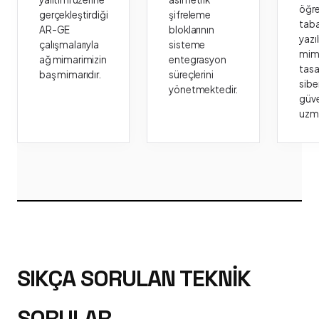
öğr
gerçekleştirdiği
şifreleme
taba
AR-GE
bloklarının
yazı
çalışmalarıyla
sisteme
mima
ağ mimarimizin
entegrasyon
tasa
baş mimarıdır.
süreçlerini
sibe
yönetmektedir.
güve
uzm
SIKÇA SORULAN TEKNIK
SORULAR