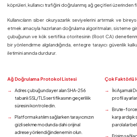
köprüleri, kullanıcı trafiğini doğrulanmış ağ geçitleri üzerinden fi
Kullanıcıların siber okuryazarlık seviyelerini artırmak ve bireys
etmek amacıyla hazırlanan doğrulama algoritmaları, sisteme gir
çubuğunun ve kök sertifika otoritesinin (Root CA) denetlenmes
bir yönlendirme algılandığında, entegre tarayıcı güvenlik kalk
iletimini anında durdurur.
Ağ Doğrulama Protokol Listesi
Çok Faktörlü 
Adres çubuğunda yer alan SHA-256
İki Aşamalı 
tabanlı SSL/TLS sertifikasının geçerlilik
profil ayarla
süresini kontrol edin.
Brute-force 
Platforma katılım sağlarken tarayıcınızın
karşı ardışı
gizli sekme modunda dahi orijinal
parolalar bel
adrese yönlendiğinden emin olun.
Erişim sağlad