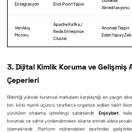
Güvenlik
Entegrasyon
End-Point Yapısı
Akreditasyonu
Apache Kafka /
Veri Akış
Anomali Tespit
Redis Enterprise
Motoru
Eden Yapay Zek
Cluster
3. Dijital Kimlik Koruma ve Gelişmiş
Çeperleri
Bilinirliği yüksek kurumsal markaların karşılaştığı en yaygın si
biri, kötü niyetli üçüncü taraflarca organize edilen taklit (kl
yürütülen oltalama (phishing) saldırılarıdır.
Enjoybet
, kulla
korumak ve sahte yönlendirmeleri ekarte etmek adına proaktif 
izlemektedir. Platform mühendisleri tarafından geliştiri