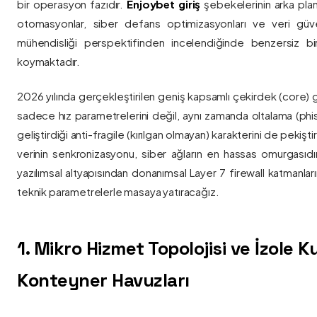
bir operasyon fazıdır.
Enjoybet giriş
şebekelerinin arka pla
otomasyonlar, siber defans optimizasyonları ve veri güvenl
mühendisliği perspektifinden incelendiğinde benzersiz bi
koymaktadır.
2026 yılında gerçekleştirilen geniş kapsamlı çekirdek (core) 
sadece hız parametrelerini değil, aynı zamanda oltalama (phis
geliştirdiği anti-fragile (kırılgan olmayan) karakterini de pekişti
verinin senkronizasyonu, siber ağların en hassas omurgasıdı
yazılımsal altyapısından donanımsal Layer 7 firewall katmanla
teknik parametrelerle masaya yatıracağız.
1. Mikro Hizmet Topolojisi ve İzole 
Konteyner Havuzları