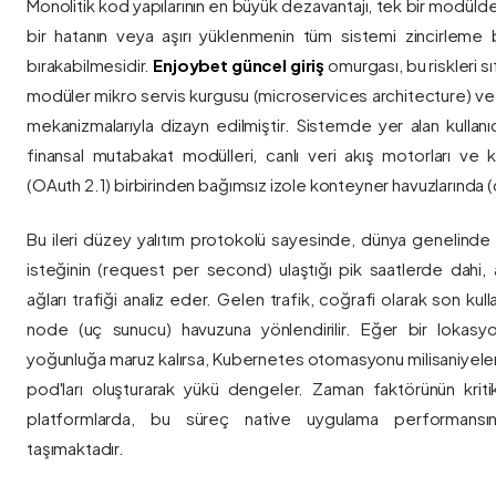
Monolitik kod yapılarının en büyük dezavantajı, tek bir modül
bir hatanın veya aşırı yüklenmenin tüm sistemi zincirleme 
bırakabilmesidir.
Enjoybet güncel giriş
omurgası, bu riskleri 
modüler mikro servis kurgusu (microservices architecture) 
mekanizmalarıyla dizayn edilmiştir. Sistemde yer alan kullanıcı
finansal mutabakat modülleri, canlı veri akış motorları ve k
(OAuth 2.1) birbirinden bağımsız izole konteyner havuzlarında (co
Bu ileri düzey yalıtım protokolü sayesinde, dünya genelinde a
isteğinin (request per second) ulaştığı pik saatlerde dahi, 
ağları trafiği analiz eder. Gelen trafik, coğrafi olarak son ku
node (uç sunucu) havuzuna yönlendirilir. Eğer bir lokasy
yoğunluğa maruz kalırsa, Kubernetes otomasyonu milisaniyeler
pod'ları oluşturarak yükü dengeler. Zaman faktörünün kriti
platformlarda, bu süreç native uygulama performansını
taşımaktadır.