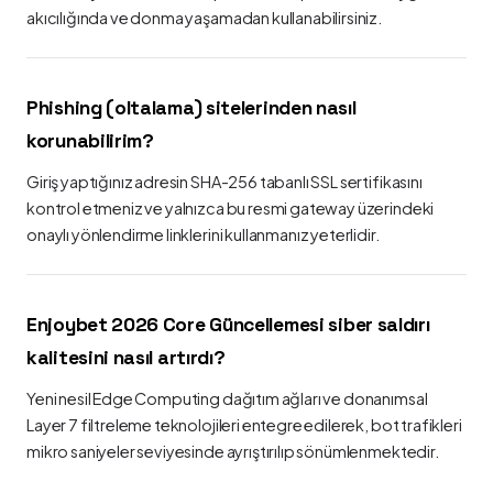
akıcılığında ve donma yaşamadan kullanabilirsiniz.
Phishing (oltalama) sitelerinden nasıl
korunabilirim?
Giriş yaptığınız adresin SHA-256 tabanlı SSL sertifikasını
kontrol etmeniz ve yalnızca bu resmi gateway üzerindeki
onaylı yönlendirme linklerini kullanmanız yeterlidir.
Enjoybet 2026 Core Güncellemesi siber saldırı
kalitesini nasıl artırdı?
Yeni nesil Edge Computing dağıtım ağları ve donanımsal
Layer 7 filtreleme teknolojileri entegre edilerek, bot trafikleri
mikro saniyeler seviyesinde ayrıştırılıp sönümlenmektedir.