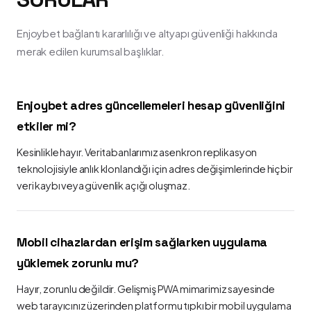
Enjoybet bağlantı kararlılığı ve altyapı güvenliği hakkında
merak edilen kurumsal başlıklar.
Enjoybet adres güncellemeleri hesap güvenliğini
etkiler mi?
Kesinlikle hayır. Veritabanlarımız asenkron replikasyon
teknolojisiyle anlık klonlandığı için adres değişimlerinde hiçbir
veri kaybı veya güvenlik açığı oluşmaz.
Mobil cihazlardan erişim sağlarken uygulama
yüklemek zorunlu mu?
Hayır, zorunlu değildir. Gelişmiş PWA mimarimiz sayesinde
web tarayıcınız üzerinden platformu tıpkı bir mobil uygulama