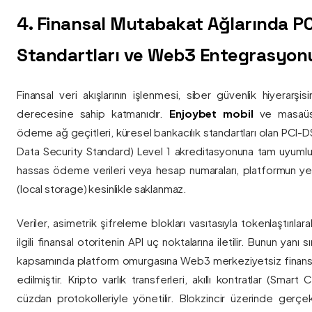
4. Finansal Mutabakat Ağlarında P
Standartları ve Web3 Entegrasyon
Finansal veri akışlarının işlenmesi, siber güvenlik hiyerarşi
derecesine sahip katmanıdır.
Enjoybet mobil
ve masaüstü
ödeme ağ geçitleri, küresel bankacılık standartları olan PCI-
Data Security Standard) Level 1 akreditasyonuna tam uyumlulukla
hassas ödeme verileri veya hesap numaraları, platformun ye
(local storage) kesinlikle saklanmaz.
Veriler, asimetrik şifreleme blokları vasıtasıyla tokenlaştırıl
ilgili finansal otoritenin API uç noktalarına iletilir. Bunun yanı
kapsamında platform omurgasına Web3 merkeziyetsiz finans
edilmiştir. Kripto varlık transferleri, akıllı kontratlar (Smar
cüzdan protokolleriyle yönetilir. Blokzincir üzerinde gerçe