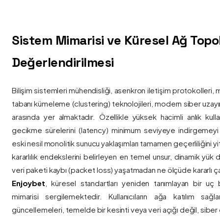
Sistem Mimarisi ve Küresel Ağ Topolo
Değerlendirilmesi
Bilişim sistemleri mühendisliği, asenkron iletişim protokolleri, 
tabanı kümeleme (clustering) teknolojileri, modern siber uzay
arasında yer almaktadır. Özellikle yüksek hacimli anlık kulla
gecikme sürelerini (latency) minimum seviyeye indirgemey
eski nesil monolitik sunucu yaklaşımları tamamen geçerliliğini yitir
kararlılık endekslerini belirleyen en temel unsur, dinamik yük
veri paketi kaybı (packet loss) yaşatmadan ne ölçüde kararlı ça
Enjoybet
, küresel standartları yeniden tanımlayan bir uç
mimarisi sergilemektedir. Kullanıcıların ağa katılım sağla
güncellemeleri, temelde bir kesinti veya veri açığı değil, siber 