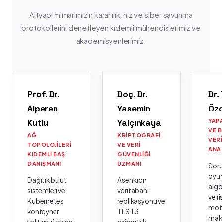
Altyapı mimarimizin kararlılık, hız ve siber savunma
protokollerini denetleyen kıdemli mühendislerimiz ve
akademisyenlerimiz.
Prof. Dr.
Doç. Dr.
Dr.
Alperen
Yasemin
Öz
Kutlu
Yalçınkaya
YAP
VE 
AĞ
KRIPTOGRAFI
VER
TOPOLOJILERI
VE VERI
ANA
KIDEMLI BAŞ
GÜVENLIĞI
DANIŞMANI
UZMANI
Sor
oyu
Dağıtık bulut
Asenkron
algo
sistemleri ve
veritabanı
ve ri
Kubernetes
replikasyonu ve
moto
konteyner
TLS 1.3
mak
yalıtımı üzerine
asimetrik