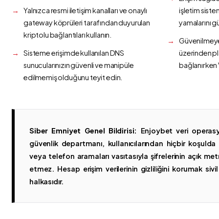
Yalnızca resmi iletişim kanalları ve onaylı
işletim siste
gateway köprüleri tarafından duyurulan
yamalarını g
kriptolu bağlantıları kullanın.
Güvenilmeyen
Sisteme erişimde kullanılan DNS
üzerinden p
sunucularınızın güvenli ve manipüle
bağlanırken 
edilmemiş olduğunu teyit edin.
Siber Emniyet Genel Bildirisi:
Enjoybet veri operasy
güvenlik departmanı, kullanıcılarından hiçbir koşuld
veya telefon aramaları vasıtasıyla şifrelerinin açık metn
etmez. Hesap erişim verilerinin gizliliğini korumak sivil 
halkasıdır.