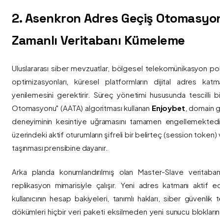
2. Asenkron Adres Geçiş Otomasyo
Zamanlı Veritabanı Kümeleme
Uluslararası siber mevzuatlar, bölgesel telekomünikasyon poli
optimizasyonları, küresel platformların dijital adres katmanl
yenilemesini gerektirir. Süreç yönetimi hususunda tescilli
Otomasyonu" (AATA) algoritması kullanan
Enjoybet
, domain g
deneyiminin kesintiye uğramasını tamamen engellemekted
üzerindeki aktif oturumların şifreli bir belirteç (session token)
taşınması prensibine dayanır.
Arka planda konumlandırılmış olan Master-Slave veritaban
replikasyon mimarisiyle çalışır. Yeni adres katmanı aktif edi
kullanıcının hesap bakiyeleri, tanımlı hakları, siber güvenlik
dökümleri hiçbir veri paketi eksilmeden yeni sunucu blokların