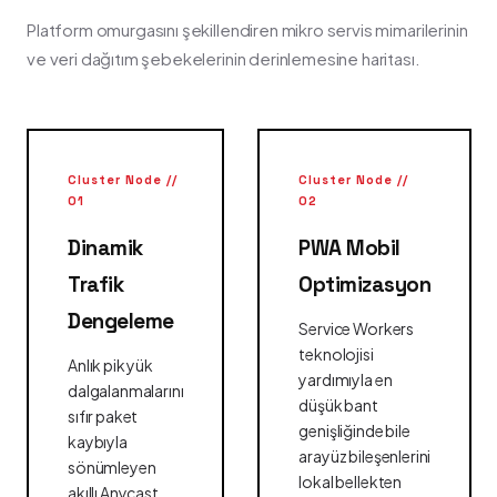
Platform omurgasını şekillendiren mikro servis mimarilerinin
ve veri dağıtım şebekelerinin derinlemesine haritası.
Cluster Node //
Cluster Node //
01
02
Dinamik
PWA Mobil
Trafik
Optimizasyon
Dengeleme
Service Workers
teknolojisi
Anlık pik yük
yardımıyla en
dalgalanmalarını
düşük bant
sıfır paket
genişliğinde bile
kaybıyla
arayüz bileşenlerini
sönümleyen
lokal bellekten
akıllı Anycast