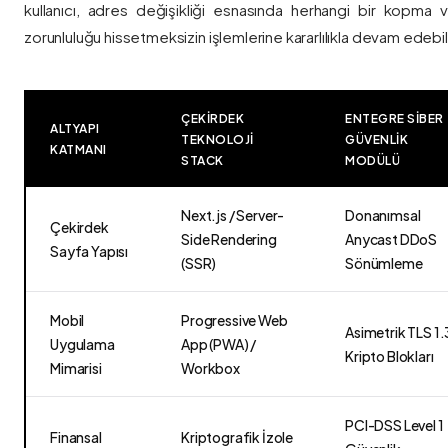
kullanıcı, adres değişikliği esnasında herhangi bir kopma
zorunluluğu hissetmeksizin işlemlerine kararlılıkla devam edebili
ÇEKIRDEK
ENTEGRE SIBER
ALTYAPI
TEKNOLOJI
GÜVENLIK
KATMANI
STACK
MODÜLÜ
Next.js / Server-
Donanımsal
Çekirdek
Side Rendering
Anycast DDoS
Sayfa Yapısı
(SSR)
Sönümleme
Mobil
Progressive Web
Asimetrik TLS 1.
Uygulama
App (PWA) /
Kripto Blokları
Mimarisi
Workbox
PCI-DSS Level 1
Finansal
Kriptografik İzole