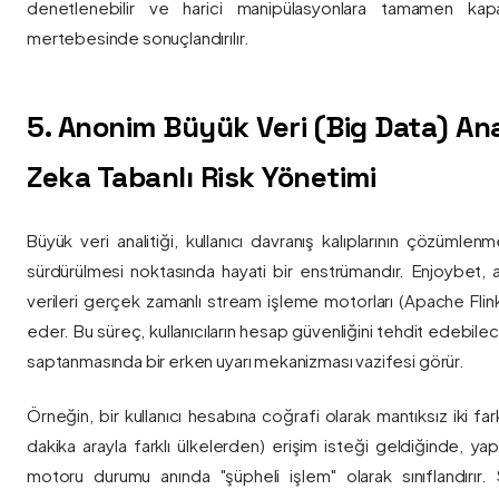
denetlenebilir ve harici manipülasyonlara tamamen kapa
mertebesinde sonuçlandırılır.
5. Anonim Büyük Veri (Big Data) Ana
Zeka Tabanlı Risk Yönetimi
Büyük veri analitiği, kullanıcı davranış kalıplarının çözümlenm
sürdürülmesi noktasında hayati bir enstrümandır. Enjoybet,
verileri gerçek zamanlı stream işleme motorları (Apache Flink /
eder. Bu süreç, kullanıcıların hesap güvenliğini tehdit edebile
saptanmasında bir erken uyarı mekanizması vazifesi görür.
Örneğin, bir kullanıcı hesabına coğrafi olarak mantıksız iki fa
dakika arayla farklı ülkelerden) erişim isteği geldiğinde, yap
motoru durumu anında "şüpheli işlem" olarak sınıflandırır. Si