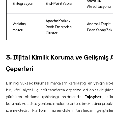
Güvenlik
Entegrasyon
End-Point Yapısı
Akreditasyonu
Apache Kafka /
Veri Akış
Anomali Tespit
Redis Enterprise
Motoru
Eden Yapay Zek
Cluster
3. Dijital Kimlik Koruma ve Gelişmiş
Çeperleri
Bilinirliği yüksek kurumsal markaların karşılaştığı en yaygın si
biri, kötü niyetli üçüncü taraflarca organize edilen taklit (kl
yürütülen oltalama (phishing) saldırılarıdır.
Enjoybet
, kulla
korumak ve sahte yönlendirmeleri ekarte etmek adına proaktif 
izlemektedir. Platform mühendisleri tarafından geliştiri