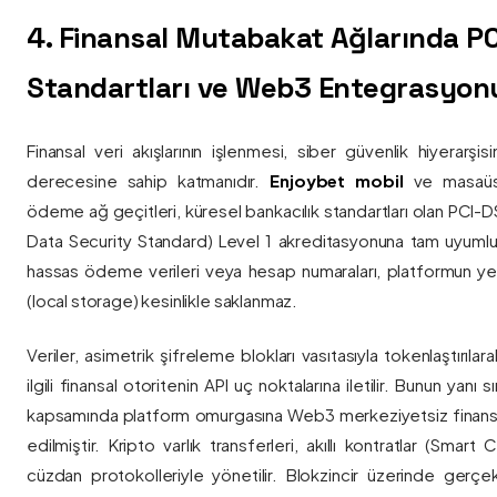
4. Finansal Mutabakat Ağlarında P
Standartları ve Web3 Entegrasyon
Finansal veri akışlarının işlenmesi, siber güvenlik hiyerarşi
derecesine sahip katmanıdır.
Enjoybet mobil
ve masaüstü
ödeme ağ geçitleri, küresel bankacılık standartları olan PCI-
Data Security Standard) Level 1 akreditasyonuna tam uyumlulukla
hassas ödeme verileri veya hesap numaraları, platformun ye
(local storage) kesinlikle saklanmaz.
Veriler, asimetrik şifreleme blokları vasıtasıyla tokenlaştırıl
ilgili finansal otoritenin API uç noktalarına iletilir. Bunun yanı
kapsamında platform omurgasına Web3 merkeziyetsiz finans
edilmiştir. Kripto varlık transferleri, akıllı kontratlar (Smar
cüzdan protokolleriyle yönetilir. Blokzincir üzerinde gerçe