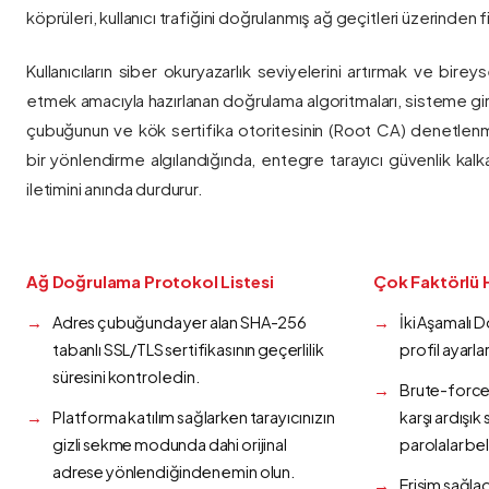
köprüleri, kullanıcı trafiğini doğrulanmış ağ geçitleri üzerinden fi
Kullanıcıların siber okuryazarlık seviyelerini artırmak ve bireys
etmek amacıyla hazırlanan doğrulama algoritmaları, sisteme gir
çubuğunun ve kök sertifika otoritesinin (Root CA) denetlenmes
bir yönlendirme algılandığında, entegre tarayıcı güvenlik kalk
iletimini anında durdurur.
Ağ Doğrulama Protokol Listesi
Çok Faktörlü 
Adres çubuğunda yer alan SHA-256
İki Aşamalı 
tabanlı SSL/TLS sertifikasının geçerlilik
profil ayarla
süresini kontrol edin.
Brute-force 
Platforma katılım sağlarken tarayıcınızın
karşı ardışı
gizli sekme modunda dahi orijinal
parolalar bel
adrese yönlendiğinden emin olun.
Erişim sağlad