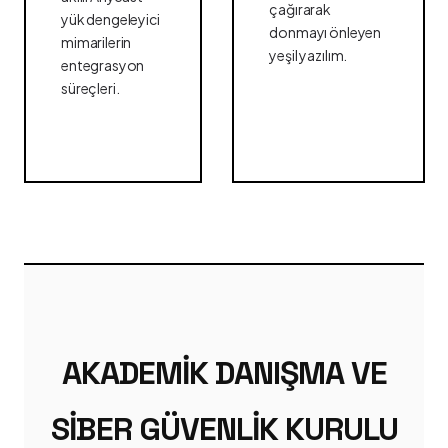
çağırarak
yük dengeleyici
donmayı önleyen
mimarilerin
yeşil yazılım.
entegrasyon
süreçleri.
AKADEMIK DANIŞMA VE
SIBER GÜVENLIK KURULU