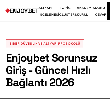
ALTYAPI
TOPIC
AKADEMIK
SORU-
ENJOYBET
İNCELEMESI
CLUSTERS
KURUL
CEVAP
SIBER GÜVENLIK VE ALTYAPI PROTOKOLÜ
Enjoybet Sorunsuz
Giriş - Güncel Hızlı
Bağlantı 2026