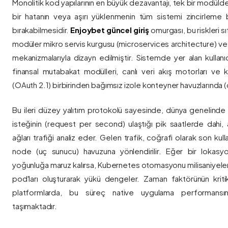
Monolitik kod yapılarının en büyük dezavantajı, tek bir modül
bir hatanın veya aşırı yüklenmenin tüm sistemi zincirleme 
bırakabilmesidir.
Enjoybet güncel giriş
omurgası, bu riskleri 
modüler mikro servis kurgusu (microservices architecture) 
mekanizmalarıyla dizayn edilmiştir. Sistemde yer alan kullanıcı
finansal mutabakat modülleri, canlı veri akış motorları ve k
(OAuth 2.1) birbirinden bağımsız izole konteyner havuzlarında (co
Bu ileri düzey yalıtım protokolü sayesinde, dünya genelinde a
isteğinin (request per second) ulaştığı pik saatlerde dahi, 
ağları trafiği analiz eder. Gelen trafik, coğrafi olarak son ku
node (uç sunucu) havuzuna yönlendirilir. Eğer bir lokasy
yoğunluğa maruz kalırsa, Kubernetes otomasyonu milisaniyeler
pod'ları oluşturarak yükü dengeler. Zaman faktörünün kriti
platformlarda, bu süreç native uygulama performansını
taşımaktadır.