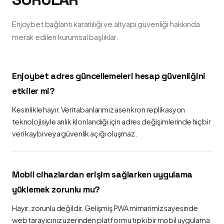
Enjoybet bağlantı kararlılığı ve altyapı güvenliği hakkında
merak edilen kurumsal başlıklar.
Enjoybet adres güncellemeleri hesap güvenliğini
etkiler mi?
Kesinlikle hayır. Veritabanlarımız asenkron replikasyon
teknolojisiyle anlık klonlandığı için adres değişimlerinde hiçbir
veri kaybı veya güvenlik açığı oluşmaz.
Mobil cihazlardan erişim sağlarken uygulama
yüklemek zorunlu mu?
Hayır, zorunlu değildir. Gelişmiş PWA mimarimiz sayesinde
web tarayıcınız üzerinden platformu tıpkı bir mobil uygulama