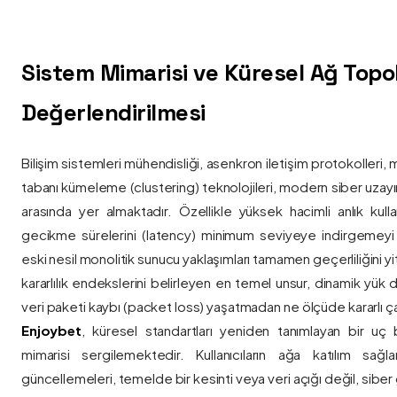
Sistem Mimarisi ve Küresel Ağ Topolo
Değerlendirilmesi
Bilişim sistemleri mühendisliği, asenkron iletişim protokolleri, 
tabanı kümeleme (clustering) teknolojileri, modern siber uzay
arasında yer almaktadır. Özellikle yüksek hacimli anlık kulla
gecikme sürelerini (latency) minimum seviyeye indirgemey
eski nesil monolitik sunucu yaklaşımları tamamen geçerliliğini yitir
kararlılık endekslerini belirleyen en temel unsur, dinamik yük
veri paketi kaybı (packet loss) yaşatmadan ne ölçüde kararlı ça
Enjoybet
, küresel standartları yeniden tanımlayan bir uç
mimarisi sergilemektedir. Kullanıcıların ağa katılım sağla
güncellemeleri, temelde bir kesinti veya veri açığı değil, siber 