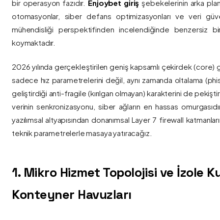
bir operasyon fazıdır.
Enjoybet giriş
şebekelerinin arka pla
otomasyonlar, siber defans optimizasyonları ve veri güvenl
mühendisliği perspektifinden incelendiğinde benzersiz bi
koymaktadır.
2026 yılında gerçekleştirilen geniş kapsamlı çekirdek (core) 
sadece hız parametrelerini değil, aynı zamanda oltalama (phis
geliştirdiği anti-fragile (kırılgan olmayan) karakterini de pekişti
verinin senkronizasyonu, siber ağların en hassas omurgasıdı
yazılımsal altyapısından donanımsal Layer 7 firewall katmanla
teknik parametrelerle masaya yatıracağız.
1. Mikro Hizmet Topolojisi ve İzole 
Konteyner Havuzları