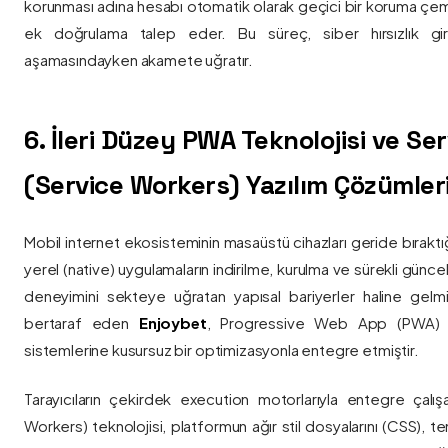
korunması adına hesabı otomatik olarak geçici bir koruma çemb
ek doğrulama talep eder. Bu süreç, siber hırsızlık gir
aşamasındayken akamete uğratır.
6. İleri Düzey PWA Teknolojisi ve Serv
(Service Workers) Yazılım Çözümler
Mobil internet ekosisteminin masaüstü cihazları geride bırak
yerel (native) uygulamaların indirilme, kurulma ve sürekli günce
deneyimini sekteye uğratan yapısal bariyerler haline gelm
bertaraf eden
Enjoybet
, Progressive Web App (PWA) mim
sistemlerine kusursuz bir optimizasyonla entegre etmiştir.
Tarayıcıların çekirdek execution motorlarıyla entegre çalışa
Workers) teknolojisi, platformun ağır stil dosyalarını (CSS), t