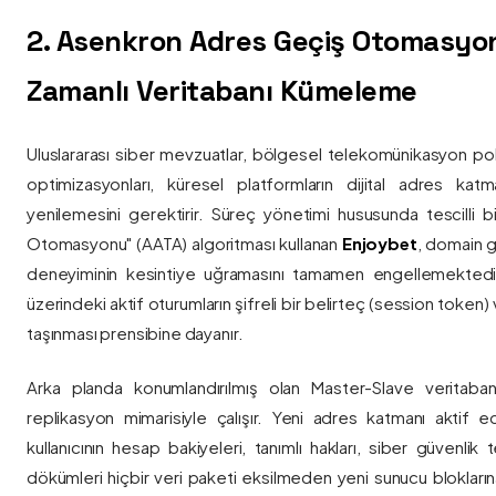
2. Asenkron Adres Geçiş Otomasyo
Zamanlı Veritabanı Kümeleme
Uluslararası siber mevzuatlar, bölgesel telekomünikasyon poli
optimizasyonları, küresel platformların dijital adres katmanl
yenilemesini gerektirir. Süreç yönetimi hususunda tescilli
Otomasyonu" (AATA) algoritması kullanan
Enjoybet
, domain g
deneyiminin kesintiye uğramasını tamamen engellemekted
üzerindeki aktif oturumların şifreli bir belirteç (session token)
taşınması prensibine dayanır.
Arka planda konumlandırılmış olan Master-Slave veritaban
replikasyon mimarisiyle çalışır. Yeni adres katmanı aktif edi
kullanıcının hesap bakiyeleri, tanımlı hakları, siber güvenlik
dökümleri hiçbir veri paketi eksilmeden yeni sunucu blokların