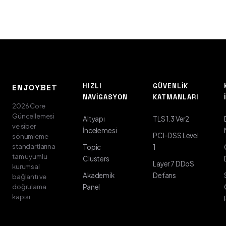
HIZLI
GÜVENLIK
ENJOYBET
NAVIGASYON
KATMANLARI
2026 Core
Güncellemesi
Altyapı
TLS 1.3 Ver2
ve siber
İncelemesi
PCI-DSS Level
sönümleme
standartlarına
Topic
1
tam uyumlu
Clusters
Layer 7 DDoS
kurumsal
Akademik
Defans
bağlantı ve
doğrulama
Panel
kapısı.