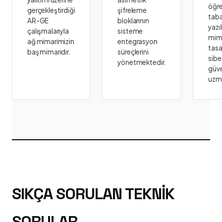
öğr
gerçekleştirdiği
şifreleme
taba
AR-GE
bloklarının
yazı
çalışmalarıyla
sisteme
mima
ağ mimarimizin
entegrasyon
tasa
baş mimarıdır.
süreçlerini
sibe
yönetmektedir.
güve
uzm
SIKÇA SORULAN TEKNIK
SORULAR