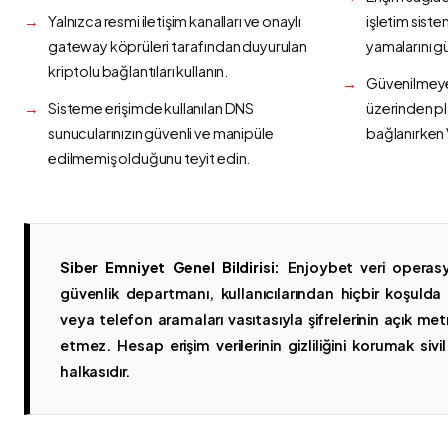
Yalnızca resmi iletişim kanalları ve onaylı
işletim siste
gateway köprüleri tarafından duyurulan
yamalarını g
kriptolu bağlantıları kullanın.
Güvenilmeyen
Sisteme erişimde kullanılan DNS
üzerinden p
sunucularınızın güvenli ve manipüle
bağlanırken 
edilmemiş olduğunu teyit edin.
Siber Emniyet Genel Bildirisi:
Enjoybet veri operasy
güvenlik departmanı, kullanıcılarından hiçbir koşuld
veya telefon aramaları vasıtasıyla şifrelerinin açık metn
etmez. Hesap erişim verilerinin gizliliğini korumak sivil 
halkasıdır.