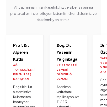
Altyapı mimarimizin kararlılık, hız ve siber savunma
protokollerini denetleyen kıdemli mühendislerimiz ve
akademisyenlerimiz.
Prof. Dr.
Doç. Dr.
Dr.
Alperen
Yasemin
Öz
Kutlu
Yalçınkaya
YAP
VE 
AĞ
KRIPTOGRAFI
VER
TOPOLOJILERI
VE VERI
ANA
KIDEMLI BAŞ
GÜVENLIĞI
DANIŞMANI
UZMANI
Sor
oyu
Dağıtık bulut
Asenkron
algo
sistemleri ve
veritabanı
ve ri
Kubernetes
replikasyonu ve
moto
konteyner
TLS 1.3
mak
yalıtımı üzerine
asimetrik