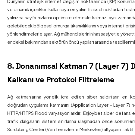
Dünyanın stratejik internet değişim noktalarında (IXP) konumlan
ve dinamik içerikleri kullanıcıya en yakın fiziksel noktadan tesl
yalnızca sayfa hızlarını optimize etmekle kalmaz, aynı zama
gelebilecek bölgesel omurga tıkanıklıklarını veya internet eriş
yönlendirmelerle aşar. Ağ mühendislerinin hassasiyetle yönettiği
endeksi bakımından sektörün öncü yapıları arasında tescillenmiş
8. Donanımsal Katman 7 (Layer 7)
Kalkanı ve Protokol Filtreleme
Ağ katmanlarına yönelik icra edilen siber saldırıların en ko
doğrudan uygulama katmanını (Application Layer - Layer 7) h
HTTP/HTTPS Flood varyasyonlarıdır. Enjoybet siber defans ekip
trafik dalgalarını sistem sınırlarına ulaşmadan önce sönüml
Scrubbing Center (Veri Temizleme Merkezleri) altyapısını aktif