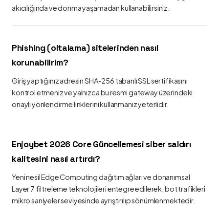
akıcılığında ve donma yaşamadan kullanabilirsiniz.
Phishing (oltalama) sitelerinden nasıl
korunabilirim?
Giriş yaptığınız adresin SHA-256 tabanlı SSL sertifikasını
kontrol etmeniz ve yalnızca bu resmi gateway üzerindeki
onaylı yönlendirme linklerini kullanmanız yeterlidir.
Enjoybet 2026 Core Güncellemesi siber saldırı
kalitesini nasıl artırdı?
Yeni nesil Edge Computing dağıtım ağları ve donanımsal
Layer 7 filtreleme teknolojileri entegre edilerek, bot trafikleri
mikro saniyeler seviyesinde ayrıştırılıp sönümlenmektedir.