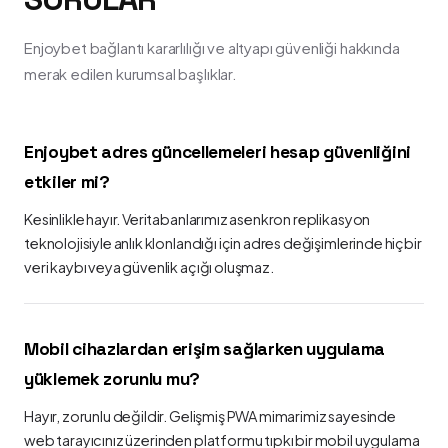
Enjoybet bağlantı kararlılığı ve altyapı güvenliği hakkında
merak edilen kurumsal başlıklar.
Enjoybet adres güncellemeleri hesap güvenliğini
etkiler mi?
Kesinlikle hayır. Veritabanlarımız asenkron replikasyon
teknolojisiyle anlık klonlandığı için adres değişimlerinde hiçbir
veri kaybı veya güvenlik açığı oluşmaz.
Mobil cihazlardan erişim sağlarken uygulama
yüklemek zorunlu mu?
Hayır, zorunlu değildir. Gelişmiş PWA mimarimiz sayesinde
web tarayıcınız üzerinden platformu tıpkı bir mobil uygulama