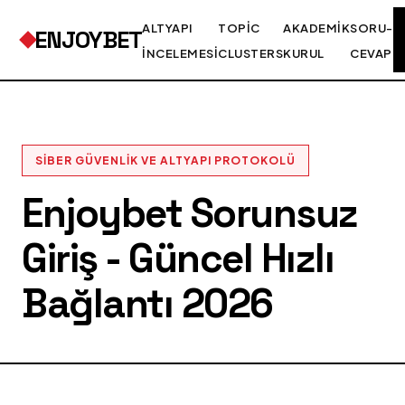
ALTYAPI
TOPIC
AKADEMIK
SORU-
ENJOYBET
İNCELEMESI
CLUSTERS
KURUL
CEVAP
SIBER GÜVENLIK VE ALTYAPI PROTOKOLÜ
Enjoybet Sorunsuz
Giriş - Güncel Hızlı
Bağlantı 2026