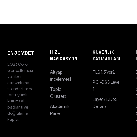
HIZLI
GÜVENLIK
ENJOYBET
NAVIGASYON
KATMANLARI
2026 Core
Güncellemesi
Altyapı
TLS 1.3 Ver2
ve siber
İncelemesi
PCI-DSS Level
sönümleme
standartlarına
Topic
1
tam uyumlu
Clusters
Layer 7 DDoS
kurumsal
Akademik
Defans
bağlantı ve
doğrulama
Panel
kapısı.