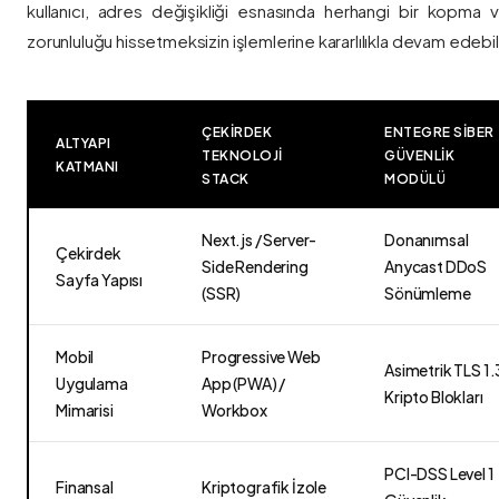
kullanıcı, adres değişikliği esnasında herhangi bir kopma
zorunluluğu hissetmeksizin işlemlerine kararlılıkla devam edebili
ÇEKIRDEK
ENTEGRE SIBER
ALTYAPI
TEKNOLOJI
GÜVENLIK
KATMANI
STACK
MODÜLÜ
Next.js / Server-
Donanımsal
Çekirdek
Side Rendering
Anycast DDoS
Sayfa Yapısı
(SSR)
Sönümleme
Mobil
Progressive Web
Asimetrik TLS 1.
Uygulama
App (PWA) /
Kripto Blokları
Mimarisi
Workbox
PCI-DSS Level 1
Finansal
Kriptografik İzole