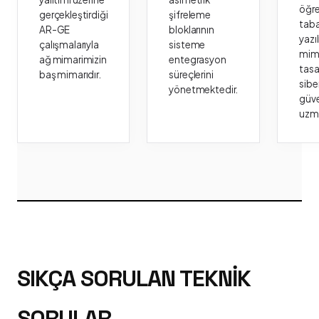
öğr
gerçekleştirdiği
şifreleme
taba
AR-GE
bloklarının
yazı
çalışmalarıyla
sisteme
mima
ağ mimarimizin
entegrasyon
tasa
baş mimarıdır.
süreçlerini
sibe
yönetmektedir.
güve
uzm
SIKÇA SORULAN TEKNIK
SORULAR