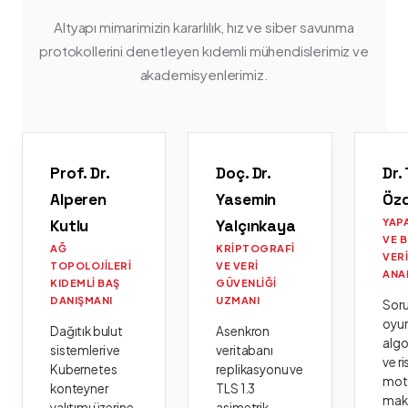
Altyapı mimarimizin kararlılık, hız ve siber savunma
protokollerini denetleyen kıdemli mühendislerimiz ve
akademisyenlerimiz.
Prof. Dr.
Doç. Dr.
Dr.
Alperen
Yasemin
Öz
Kutlu
Yalçınkaya
YAP
VE 
AĞ
KRIPTOGRAFI
VER
TOPOLOJILERI
VE VERI
ANA
KIDEMLI BAŞ
GÜVENLIĞI
DANIŞMANI
UZMANI
Sor
oyu
Dağıtık bulut
Asenkron
algo
sistemleri ve
veritabanı
ve ri
Kubernetes
replikasyonu ve
moto
konteyner
TLS 1.3
mak
yalıtımı üzerine
asimetrik