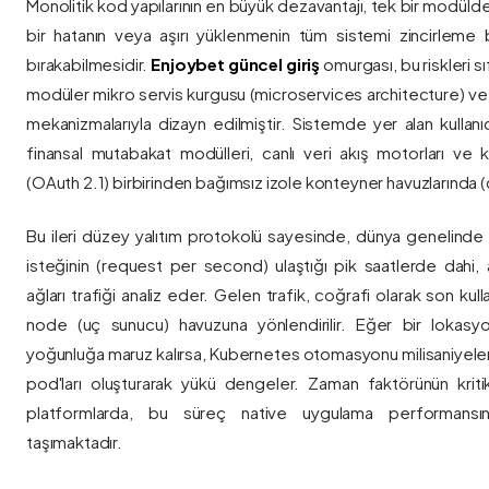
Monolitik kod yapılarının en büyük dezavantajı, tek bir modül
bir hatanın veya aşırı yüklenmenin tüm sistemi zincirleme 
bırakabilmesidir.
Enjoybet güncel giriş
omurgası, bu riskleri 
modüler mikro servis kurgusu (microservices architecture) 
mekanizmalarıyla dizayn edilmiştir. Sistemde yer alan kullanıcı
finansal mutabakat modülleri, canlı veri akış motorları ve k
(OAuth 2.1) birbirinden bağımsız izole konteyner havuzlarında (co
Bu ileri düzey yalıtım protokolü sayesinde, dünya genelinde a
isteğinin (request per second) ulaştığı pik saatlerde dahi, 
ağları trafiği analiz eder. Gelen trafik, coğrafi olarak son ku
node (uç sunucu) havuzuna yönlendirilir. Eğer bir lokasy
yoğunluğa maruz kalırsa, Kubernetes otomasyonu milisaniyeler
pod'ları oluşturarak yükü dengeler. Zaman faktörünün kriti
platformlarda, bu süreç native uygulama performansını
taşımaktadır.