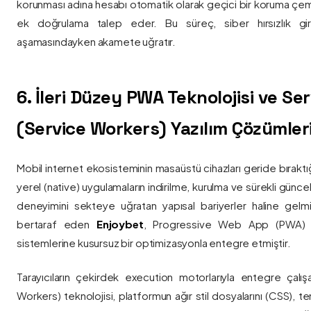
korunması adına hesabı otomatik olarak geçici bir koruma çemb
ek doğrulama talep eder. Bu süreç, siber hırsızlık gir
aşamasındayken akamete uğratır.
6. İleri Düzey PWA Teknolojisi ve Serv
(Service Workers) Yazılım Çözümler
Mobil internet ekosisteminin masaüstü cihazları geride bırak
yerel (native) uygulamaların indirilme, kurulma ve sürekli günce
deneyimini sekteye uğratan yapısal bariyerler haline gelm
bertaraf eden
Enjoybet
, Progressive Web App (PWA) mim
sistemlerine kusursuz bir optimizasyonla entegre etmiştir.
Tarayıcıların çekirdek execution motorlarıyla entegre çalışa
Workers) teknolojisi, platformun ağır stil dosyalarını (CSS), t