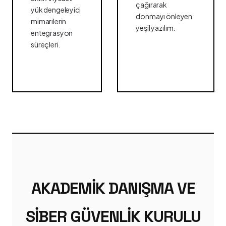
çağırarak
yük dengeleyici
donmayı önleyen
mimarilerin
yeşil yazılım.
entegrasyon
süreçleri.
AKADEMIK DANIŞMA VE
SIBER GÜVENLIK KURULU