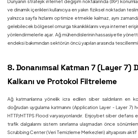
Dünyanın stratejik internet değişim noktalarında (IXP) konumlan
ve dinamik içerikleri kullanıcıya en yakın fiziksel noktadan tesl
yalnızca sayfa hızlarını optimize etmekle kalmaz, aynı zama
gelebilecek bölgesel omurga tıkanıklıklarını veya internet eriş
yönlendirmelerle aşar. Ağ mühendislerinin hassasiyetle yönettiği
endeksi bakımından sektörün öncü yapıları arasında tescillenmiş
8. Donanımsal Katman 7 (Layer 7)
Kalkanı ve Protokol Filtreleme
Ağ katmanlarına yönelik icra edilen siber saldırıların en ko
doğrudan uygulama katmanını (Application Layer - Layer 7) h
HTTP/HTTPS Flood varyasyonlarıdır. Enjoybet siber defans ekip
trafik dalgalarını sistem sınırlarına ulaşmadan önce sönüml
Scrubbing Center (Veri Temizleme Merkezleri) altyapısını aktif