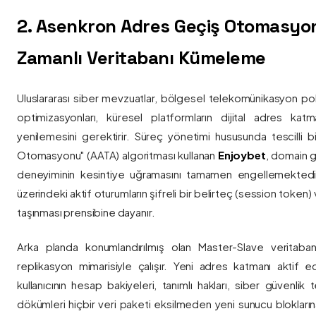
2. Asenkron Adres Geçiş Otomasyo
Zamanlı Veritabanı Kümeleme
Uluslararası siber mevzuatlar, bölgesel telekomünikasyon poli
optimizasyonları, küresel platformların dijital adres katmanl
yenilemesini gerektirir. Süreç yönetimi hususunda tescilli
Otomasyonu" (AATA) algoritması kullanan
Enjoybet
, domain g
deneyiminin kesintiye uğramasını tamamen engellemekted
üzerindeki aktif oturumların şifreli bir belirteç (session token)
taşınması prensibine dayanır.
Arka planda konumlandırılmış olan Master-Slave veritaban
replikasyon mimarisiyle çalışır. Yeni adres katmanı aktif edi
kullanıcının hesap bakiyeleri, tanımlı hakları, siber güvenlik
dökümleri hiçbir veri paketi eksilmeden yeni sunucu blokların