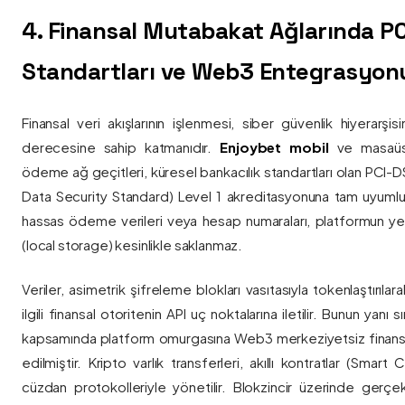
4. Finansal Mutabakat Ağlarında P
Standartları ve Web3 Entegrasyon
Finansal veri akışlarının işlenmesi, siber güvenlik hiyerarşi
derecesine sahip katmanıdır.
Enjoybet mobil
ve masaüstü
ödeme ağ geçitleri, küresel bankacılık standartları olan PCI-
Data Security Standard) Level 1 akreditasyonuna tam uyumlulukla
hassas ödeme verileri veya hesap numaraları, platformun ye
(local storage) kesinlikle saklanmaz.
Veriler, asimetrik şifreleme blokları vasıtasıyla tokenlaştırıl
ilgili finansal otoritenin API uç noktalarına iletilir. Bunun yanı
kapsamında platform omurgasına Web3 merkeziyetsiz finans
edilmiştir. Kripto varlık transferleri, akıllı kontratlar (Smar
cüzdan protokolleriyle yönetilir. Blokzincir üzerinde gerçe