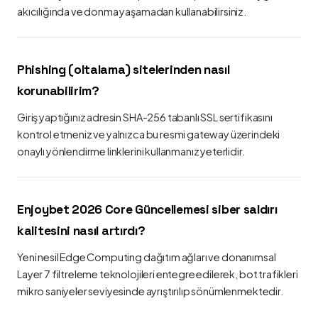
akıcılığında ve donma yaşamadan kullanabilirsiniz.
Phishing (oltalama) sitelerinden nasıl
korunabilirim?
Giriş yaptığınız adresin SHA-256 tabanlı SSL sertifikasını
kontrol etmeniz ve yalnızca bu resmi gateway üzerindeki
onaylı yönlendirme linklerini kullanmanız yeterlidir.
Enjoybet 2026 Core Güncellemesi siber saldırı
kalitesini nasıl artırdı?
Yeni nesil Edge Computing dağıtım ağları ve donanımsal
Layer 7 filtreleme teknolojileri entegre edilerek, bot trafikleri
mikro saniyeler seviyesinde ayrıştırılıp sönümlenmektedir.