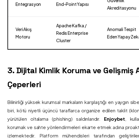
Güvenlik
Entegrasyon
End-Point Yapısı
Akreditasyonu
Apache Kafka /
Veri Akış
Anomali Tespit
Redis Enterprise
Motoru
Eden Yapay Zek
Cluster
3. Dijital Kimlik Koruma ve Gelişmiş
Çeperleri
Bilinirliği yüksek kurumsal markaların karşılaştığı en yaygın si
biri, kötü niyetli üçüncü taraflarca organize edilen taklit (kl
yürütülen oltalama (phishing) saldırılarıdır.
Enjoybet
, kulla
korumak ve sahte yönlendirmeleri ekarte etmek adına proaktif 
izlemektedir. Platform mühendisleri tarafından geliştiri