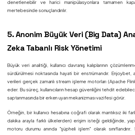
denetlenebilir ve harici manipülasyonlara tamamen kapa
mertebesinde sonuçlandırılır.
5. Anonim Büyük Veri (Big Data) Ana
Zeka Tabanlı Risk Yönetimi
Büyük veri analitiği, kullanıcı davranış kalıplarının çözümlenm
sürdürülmesi noktasında hayati bir enstrümandır. Enjoybet,
verileri gerçek zamanlı stream işleme motorları (Apache Flink /
eder. Bu süreç, kullanıcıların hesap güvenliğini tehdit edebile
saptanmasında bir erken uyarı mekanizması vazifesi görür.
Örneğin, bir kullanıcı hesabına coğrafi olarak mantıksız iki fa
dakika arayla farklı ülkelerden) erişim isteği geldiğinde, yap
motoru durumu anında "şüpheli işlem" olarak sınıflandırır. Si