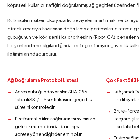
köprüleri, kullanıcı trafiğini doğrulanmış ağ geçitleri üzerinden fi
Kullanıcıların siber okuryazarlık seviyelerini artırmak ve bireys
etmek amacıyla hazırlanan doğrulama algoritmaları, sisteme gir
çubuğunun ve kök sertifika otoritesinin (Root CA) denetlenmes
bir yönlendirme algılandığında, entegre tarayıcı güvenlik kalk
iletimini anında durdurur.
Ağ Doğrulama Protokol Listesi
Çok Faktörlü 
Adres çubuğunda yer alan SHA-256
İki Aşamalı 
tabanlı SSL/TLS sertifikasının geçerlilik
profil ayarla
süresini kontrol edin.
Brute-force 
Platforma katılım sağlarken tarayıcınızın
karşı ardışı
gizli sekme modunda dahi orijinal
parolalar bel
adrese yönlendiğinden emin olun.
Erişim sağlad