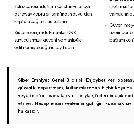
Yalnızca resmi iletişim kanalları ve onaylı
işletim siste
gateway köprüleri tarafından duyurulan
yamalarını g
kriptolu bağlantıları kullanın.
Güvenilmeyen
Sisteme erişimde kullanılan DNS
üzerinden p
sunucularınızın güvenli ve manipüle
bağlanırken 
edilmemiş olduğunu teyit edin.
Siber Emniyet Genel Bildirisi:
Enjoybet veri operasy
güvenlik departmanı, kullanıcılarından hiçbir koşuld
veya telefon aramaları vasıtasıyla şifrelerinin açık metn
etmez. Hesap erişim verilerinin gizliliğini korumak sivil 
halkasıdır.