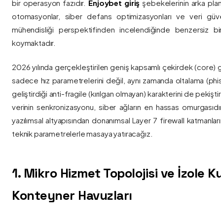
bir operasyon fazıdır.
Enjoybet giriş
şebekelerinin arka pla
otomasyonlar, siber defans optimizasyonları ve veri güvenl
mühendisliği perspektifinden incelendiğinde benzersiz bi
koymaktadır.
2026 yılında gerçekleştirilen geniş kapsamlı çekirdek (core) 
sadece hız parametrelerini değil, aynı zamanda oltalama (phis
geliştirdiği anti-fragile (kırılgan olmayan) karakterini de pekişti
verinin senkronizasyonu, siber ağların en hassas omurgasıdı
yazılımsal altyapısından donanımsal Layer 7 firewall katmanla
teknik parametrelerle masaya yatıracağız.
1. Mikro Hizmet Topolojisi ve İzole 
Konteyner Havuzları