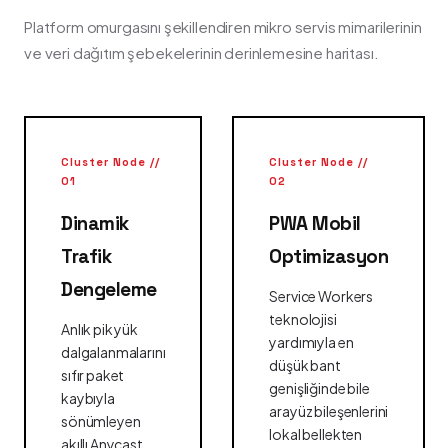
Platform omurgasını şekillendiren mikro servis mimarilerinin
ve veri dağıtım şebekelerinin derinlemesine haritası.
Cluster Node //
Cluster Node //
01
02
Dinamik
PWA Mobil
Trafik
Optimizasyon
Dengeleme
Service Workers
teknolojisi
Anlık pik yük
yardımıyla en
dalgalanmalarını
düşük bant
sıfır paket
genişliğinde bile
kaybıyla
arayüz bileşenlerini
sönümleyen
lokal bellekten
akıllı Anycast