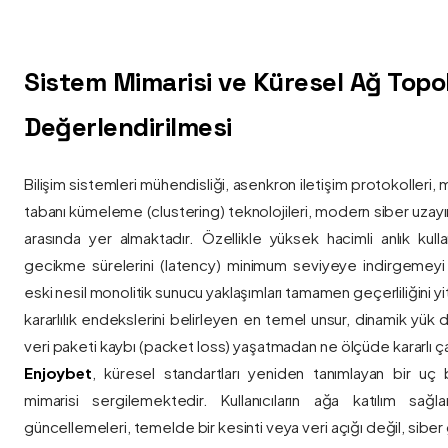
Sistem Mimarisi ve Küresel Ağ Topolo
Değerlendirilmesi
Bilişim sistemleri mühendisliği, asenkron iletişim protokolleri, 
tabanı kümeleme (clustering) teknolojileri, modern siber uzay
arasında yer almaktadır. Özellikle yüksek hacimli anlık kulla
gecikme sürelerini (latency) minimum seviyeye indirgemey
eski nesil monolitik sunucu yaklaşımları tamamen geçerliliğini yitir
kararlılık endekslerini belirleyen en temel unsur, dinamik yük
veri paketi kaybı (packet loss) yaşatmadan ne ölçüde kararlı ça
Enjoybet
, küresel standartları yeniden tanımlayan bir uç
mimarisi sergilemektedir. Kullanıcıların ağa katılım sağla
güncellemeleri, temelde bir kesinti veya veri açığı değil, siber 