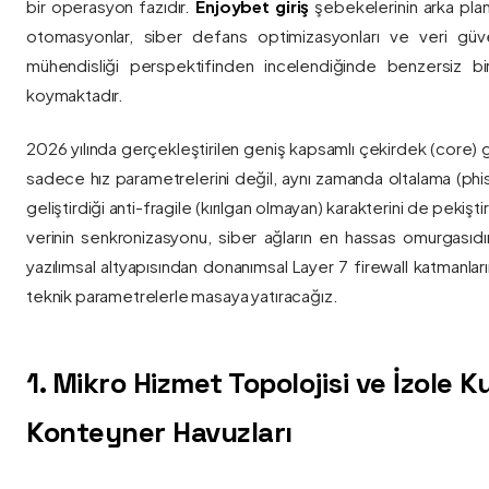
bir operasyon fazıdır.
Enjoybet giriş
şebekelerinin arka pla
otomasyonlar, siber defans optimizasyonları ve veri güvenl
mühendisliği perspektifinden incelendiğinde benzersiz bi
koymaktadır.
2026 yılında gerçekleştirilen geniş kapsamlı çekirdek (core) 
sadece hız parametrelerini değil, aynı zamanda oltalama (phis
geliştirdiği anti-fragile (kırılgan olmayan) karakterini de pekişti
verinin senkronizasyonu, siber ağların en hassas omurgasıdı
yazılımsal altyapısından donanımsal Layer 7 firewall katmanla
teknik parametrelerle masaya yatıracağız.
1. Mikro Hizmet Topolojisi ve İzole 
Konteyner Havuzları