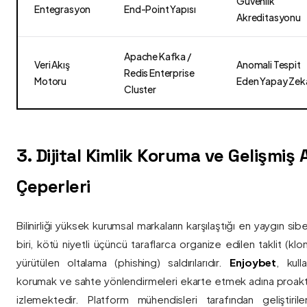
Güvenlik
Entegrasyon
End-Point Yapısı
Akreditasyonu
Apache Kafka /
Veri Akış
Anomali Tespit
Redis Enterprise
Motoru
Eden Yapay Zek
Cluster
3. Dijital Kimlik Koruma ve Gelişmiş
Çeperleri
Bilinirliği yüksek kurumsal markaların karşılaştığı en yaygın si
biri, kötü niyetli üçüncü taraflarca organize edilen taklit (kl
yürütülen oltalama (phishing) saldırılarıdır.
Enjoybet
, kulla
korumak ve sahte yönlendirmeleri ekarte etmek adına proaktif 
izlemektedir. Platform mühendisleri tarafından geliştiri