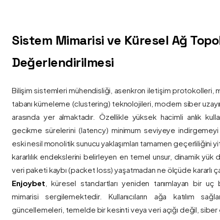
Sistem Mimarisi ve Küresel Ağ Topolo
Değerlendirilmesi
Bilişim sistemleri mühendisliği, asenkron iletişim protokolleri, 
tabanı kümeleme (clustering) teknolojileri, modern siber uzay
arasında yer almaktadır. Özellikle yüksek hacimli anlık kulla
gecikme sürelerini (latency) minimum seviyeye indirgemey
eski nesil monolitik sunucu yaklaşımları tamamen geçerliliğini yitir
kararlılık endekslerini belirleyen en temel unsur, dinamik yük
veri paketi kaybı (packet loss) yaşatmadan ne ölçüde kararlı ça
Enjoybet
, küresel standartları yeniden tanımlayan bir uç
mimarisi sergilemektedir. Kullanıcıların ağa katılım sağla
güncellemeleri, temelde bir kesinti veya veri açığı değil, siber 