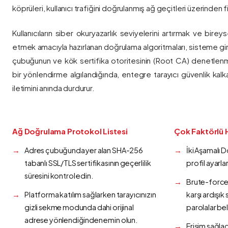
köprüleri, kullanıcı trafiğini doğrulanmış ağ geçitleri üzerinden fi
Kullanıcıların siber okuryazarlık seviyelerini artırmak ve bireys
etmek amacıyla hazırlanan doğrulama algoritmaları, sisteme gir
çubuğunun ve kök sertifika otoritesinin (Root CA) denetlenmes
bir yönlendirme algılandığında, entegre tarayıcı güvenlik kalk
iletimini anında durdurur.
Ağ Doğrulama Protokol Listesi
Çok Faktörlü 
Adres çubuğunda yer alan SHA-256
İki Aşamalı 
tabanlı SSL/TLS sertifikasının geçerlilik
profil ayarla
süresini kontrol edin.
Brute-force 
Platforma katılım sağlarken tarayıcınızın
karşı ardışı
gizli sekme modunda dahi orijinal
parolalar bel
adrese yönlendiğinden emin olun.
Erişim sağlad