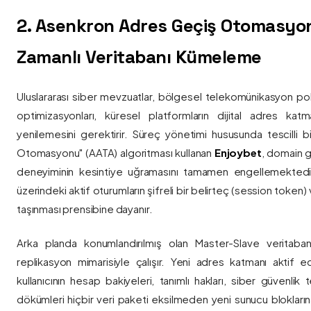
2. Asenkron Adres Geçiş Otomasyo
Zamanlı Veritabanı Kümeleme
Uluslararası siber mevzuatlar, bölgesel telekomünikasyon poli
optimizasyonları, küresel platformların dijital adres katmanl
yenilemesini gerektirir. Süreç yönetimi hususunda tescilli
Otomasyonu" (AATA) algoritması kullanan
Enjoybet
, domain g
deneyiminin kesintiye uğramasını tamamen engellemekted
üzerindeki aktif oturumların şifreli bir belirteç (session token)
taşınması prensibine dayanır.
Arka planda konumlandırılmış olan Master-Slave veritaban
replikasyon mimarisiyle çalışır. Yeni adres katmanı aktif edi
kullanıcının hesap bakiyeleri, tanımlı hakları, siber güvenlik
dökümleri hiçbir veri paketi eksilmeden yeni sunucu blokların