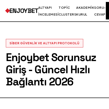
ALTYAPI
TOPIC
AKADEMIK
SORU-
ENJOYBET
İNCELEMESI
CLUSTERS
KURUL
CEVAP
SIBER GÜVENLIK VE ALTYAPI PROTOKOLÜ
Enjoybet Sorunsuz
Giriş - Güncel Hızlı
Bağlantı 2026