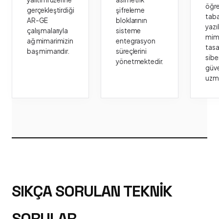
öğr
gerçekleştirdiği
şifreleme
taba
AR-GE
bloklarının
yazı
çalışmalarıyla
sisteme
mima
ağ mimarimizin
entegrasyon
tasa
baş mimarıdır.
süreçlerini
sibe
yönetmektedir.
güve
uzm
SIKÇA SORULAN TEKNIK
SORULAR