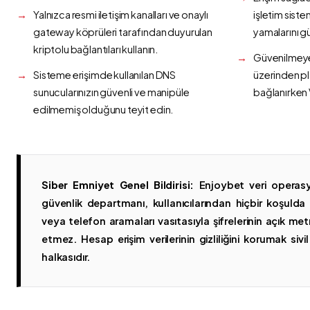
Yalnızca resmi iletişim kanalları ve onaylı
işletim siste
gateway köprüleri tarafından duyurulan
yamalarını g
kriptolu bağlantıları kullanın.
Güvenilmeyen
Sisteme erişimde kullanılan DNS
üzerinden p
sunucularınızın güvenli ve manipüle
bağlanırken 
edilmemiş olduğunu teyit edin.
Siber Emniyet Genel Bildirisi:
Enjoybet veri operasy
güvenlik departmanı, kullanıcılarından hiçbir koşuld
veya telefon aramaları vasıtasıyla şifrelerinin açık metn
etmez. Hesap erişim verilerinin gizliliğini korumak sivil 
halkasıdır.