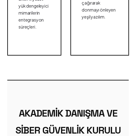
çağırarak
yük dengeleyici
donmayı önleyen
mimarilerin
yeşil yazılım.
entegrasyon
süreçleri.
AKADEMIK DANIŞMA VE
SIBER GÜVENLIK KURULU