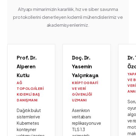
Altyapı mimarimizin kararlılık, hız ve siber savunma
protokollerini denetleyen kıdemli mühendislerimiz ve
akademisyenlerimiz.
Prof. Dr.
Doç. Dr.
Dr.
Alperen
Yasemin
Öz
Kutlu
Yalçınkaya
YAP
VE 
AĞ
KRIPTOGRAFI
VER
TOPOLOJILERI
VE VERI
ANA
KIDEMLI BAŞ
GÜVENLIĞI
DANIŞMANI
UZMANI
Sor
oyu
Dağıtık bulut
Asenkron
algo
sistemleri ve
veritabanı
ve ri
Kubernetes
replikasyonu ve
moto
konteyner
TLS 1.3
mak
yalıtımı üzerine
asimetrik