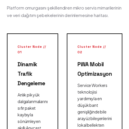
Platform omurgasını şekillendiren mikro servis mimarilerinin
ve veri dağıtım şebekelerinin derinlemesine haritası.
Cluster Node //
Cluster Node //
01
02
Dinamik
PWA Mobil
Trafik
Optimizasyon
Dengeleme
Service Workers
teknolojisi
Anlık pik yük
yardımıyla en
dalgalanmalarını
düşük bant
sıfır paket
genişliğinde bile
kaybıyla
arayüz bileşenlerini
sönümleyen
lokal bellekten
akıllı Anycast