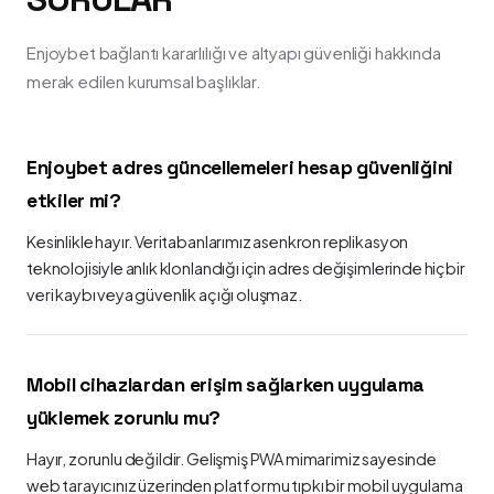
Enjoybet bağlantı kararlılığı ve altyapı güvenliği hakkında
merak edilen kurumsal başlıklar.
Enjoybet adres güncellemeleri hesap güvenliğini
etkiler mi?
Kesinlikle hayır. Veritabanlarımız asenkron replikasyon
teknolojisiyle anlık klonlandığı için adres değişimlerinde hiçbir
veri kaybı veya güvenlik açığı oluşmaz.
Mobil cihazlardan erişim sağlarken uygulama
yüklemek zorunlu mu?
Hayır, zorunlu değildir. Gelişmiş PWA mimarimiz sayesinde
web tarayıcınız üzerinden platformu tıpkı bir mobil uygulama