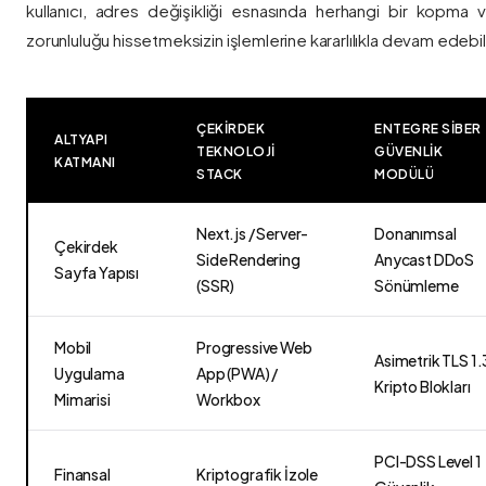
kullanıcı, adres değişikliği esnasında herhangi bir kopma
zorunluluğu hissetmeksizin işlemlerine kararlılıkla devam edebili
ÇEKIRDEK
ENTEGRE SIBER
ALTYAPI
TEKNOLOJI
GÜVENLIK
KATMANI
STACK
MODÜLÜ
Next.js / Server-
Donanımsal
Çekirdek
Side Rendering
Anycast DDoS
Sayfa Yapısı
(SSR)
Sönümleme
Mobil
Progressive Web
Asimetrik TLS 1.
Uygulama
App (PWA) /
Kripto Blokları
Mimarisi
Workbox
PCI-DSS Level 1
Finansal
Kriptografik İzole