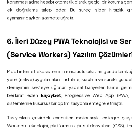
korunması adına hesabı otomatik olarak geçici bir koruma çemb
ek doğrulama talep eder. Bu süreç, siber hırsızlık gir
aşamasındayken akamete uğratır.
6. İleri Düzey PWA Teknolojisi ve Serv
(Service Workers) Yazılım Çözümler
Mobil internet ekosisteminin masaüstü cihazları geride bırak
yerel (native) uygulamaların indirilme, kurulma ve sürekli günce
deneyimini sekteye uğratan yapısal bariyerler haline gelm
bertaraf eden
Enjoybet
, Progressive Web App (PWA) mim
sistemlerine kusursuz bir optimizasyonla entegre etmiştir.
Tarayıcıların çekirdek execution motorlarıyla entegre çalışa
Workers) teknolojisi, platformun ağır stil dosyalarını (CSS), t