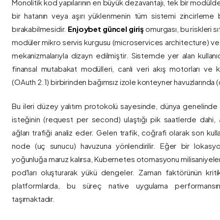
Monolitik kod yapılarının en büyük dezavantajı, tek bir modül
bir hatanın veya aşırı yüklenmenin tüm sistemi zincirleme 
bırakabilmesidir.
Enjoybet güncel giriş
omurgası, bu riskleri 
modüler mikro servis kurgusu (microservices architecture) 
mekanizmalarıyla dizayn edilmiştir. Sistemde yer alan kullanıcı
finansal mutabakat modülleri, canlı veri akış motorları ve k
(OAuth 2.1) birbirinden bağımsız izole konteyner havuzlarında (co
Bu ileri düzey yalıtım protokolü sayesinde, dünya genelinde a
isteğinin (request per second) ulaştığı pik saatlerde dahi, 
ağları trafiği analiz eder. Gelen trafik, coğrafi olarak son ku
node (uç sunucu) havuzuna yönlendirilir. Eğer bir lokasy
yoğunluğa maruz kalırsa, Kubernetes otomasyonu milisaniyeler
pod'ları oluşturarak yükü dengeler. Zaman faktörünün kriti
platformlarda, bu süreç native uygulama performansını
taşımaktadır.