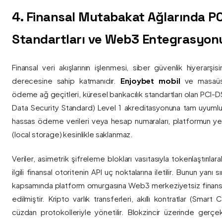
4. Finansal Mutabakat Ağlarında P
Standartları ve Web3 Entegrasyon
Finansal veri akışlarının işlenmesi, siber güvenlik hiyerarşi
derecesine sahip katmanıdır.
Enjoybet mobil
ve masaüstü
ödeme ağ geçitleri, küresel bankacılık standartları olan PCI-
Data Security Standard) Level 1 akreditasyonuna tam uyumlulukla
hassas ödeme verileri veya hesap numaraları, platformun ye
(local storage) kesinlikle saklanmaz.
Veriler, asimetrik şifreleme blokları vasıtasıyla tokenlaştırıl
ilgili finansal otoritenin API uç noktalarına iletilir. Bunun yanı
kapsamında platform omurgasına Web3 merkeziyetsiz finans
edilmiştir. Kripto varlık transferleri, akıllı kontratlar (Smar
cüzdan protokolleriyle yönetilir. Blokzincir üzerinde gerçe