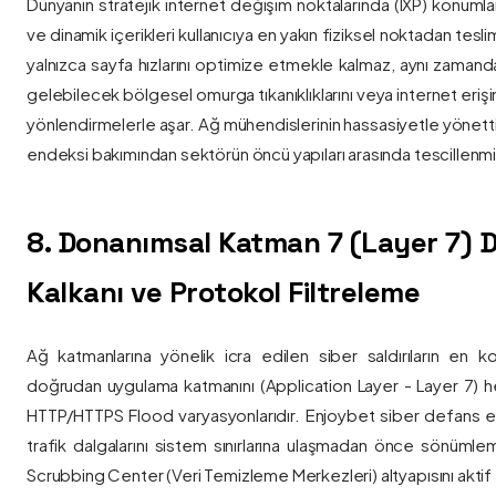
Dünyanın stratejik internet değişim noktalarında (IXP) konumlan
ve dinamik içerikleri kullanıcıya en yakın fiziksel noktadan tesl
yalnızca sayfa hızlarını optimize etmekle kalmaz, aynı zama
gelebilecek bölgesel omurga tıkanıklıklarını veya internet eriş
yönlendirmelerle aşar. Ağ mühendislerinin hassasiyetle yönettiği
endeksi bakımından sektörün öncü yapıları arasında tescillenmiş
8. Donanımsal Katman 7 (Layer 7)
Kalkanı ve Protokol Filtreleme
Ağ katmanlarına yönelik icra edilen siber saldırıların en ko
doğrudan uygulama katmanını (Application Layer - Layer 7) h
HTTP/HTTPS Flood varyasyonlarıdır. Enjoybet siber defans ekip
trafik dalgalarını sistem sınırlarına ulaşmadan önce sönüml
Scrubbing Center (Veri Temizleme Merkezleri) altyapısını aktif