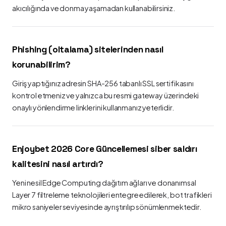
akıcılığında ve donma yaşamadan kullanabilirsiniz.
Phishing (oltalama) sitelerinden nasıl
korunabilirim?
Giriş yaptığınız adresin SHA-256 tabanlı SSL sertifikasını
kontrol etmeniz ve yalnızca bu resmi gateway üzerindeki
onaylı yönlendirme linklerini kullanmanız yeterlidir.
Enjoybet 2026 Core Güncellemesi siber saldırı
kalitesini nasıl artırdı?
Yeni nesil Edge Computing dağıtım ağları ve donanımsal
Layer 7 filtreleme teknolojileri entegre edilerek, bot trafikleri
mikro saniyeler seviyesinde ayrıştırılıp sönümlenmektedir.