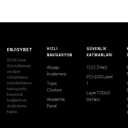
HIZLI
GÜVENLIK
ENJOYBET
NAVIGASYON
KATMANLARI
2026 Core
Güncellemesi
Altyapı
TLS 1.3 Ver2
ve siber
İncelemesi
PCI-DSS Level
sönümleme
standartlarına
Topic
1
tam uyumlu
Clusters
Layer 7 DDoS
kurumsal
Akademik
Defans
bağlantı ve
doğrulama
Panel
kapısı.