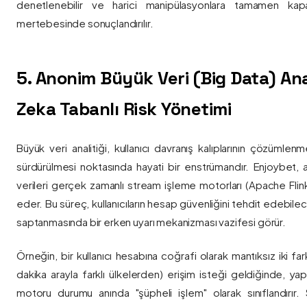
denetlenebilir ve harici manipülasyonlara tamamen kapa
mertebesinde sonuçlandırılır.
5. Anonim Büyük Veri (Big Data) Ana
Zeka Tabanlı Risk Yönetimi
Büyük veri analitiği, kullanıcı davranış kalıplarının çözümlenm
sürdürülmesi noktasında hayati bir enstrümandır. Enjoybet,
verileri gerçek zamanlı stream işleme motorları (Apache Flink /
eder. Bu süreç, kullanıcıların hesap güvenliğini tehdit edebile
saptanmasında bir erken uyarı mekanizması vazifesi görür.
Örneğin, bir kullanıcı hesabına coğrafi olarak mantıksız iki fa
dakika arayla farklı ülkelerden) erişim isteği geldiğinde, yap
motoru durumu anında "şüpheli işlem" olarak sınıflandırır. Si