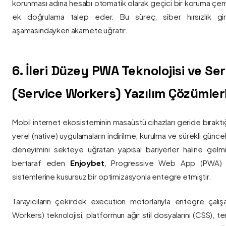
korunması adına hesabı otomatik olarak geçici bir koruma çemb
ek doğrulama talep eder. Bu süreç, siber hırsızlık gir
aşamasındayken akamete uğratır.
6. İleri Düzey PWA Teknolojisi ve Serv
(Service Workers) Yazılım Çözümler
Mobil internet ekosisteminin masaüstü cihazları geride bırak
yerel (native) uygulamaların indirilme, kurulma ve sürekli günce
deneyimini sekteye uğratan yapısal bariyerler haline gelm
bertaraf eden
Enjoybet
, Progressive Web App (PWA) mim
sistemlerine kusursuz bir optimizasyonla entegre etmiştir.
Tarayıcıların çekirdek execution motorlarıyla entegre çalışa
Workers) teknolojisi, platformun ağır stil dosyalarını (CSS), t